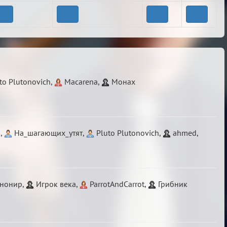
to Plutonovich
,
Macarena
,
Монах
а
,
На_шагающих_утят
,
Pluto Plutonovich
,
ahmed
,
нонир
,
Игрок века
,
ParrotAndCarrot
,
Грибник