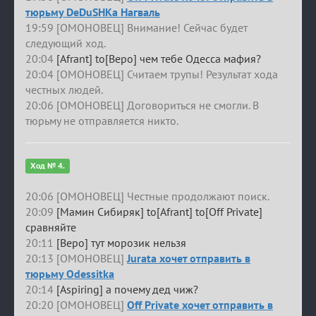
тюрьму DeDuSHKa Нагваль
19:59 [ОМОНОВЕЦ] Внимание! Сейчас будет
следующий ход.
20:04
[Afrant] to[Веро] чем тебе Одесса мафия?
20:04 [ОМОНОВЕЦ] Считаем трупы! Результат хода
честных людей.
20:06 [ОМОНОВЕЦ] Договориться не смогли. В
тюрьму не отправляется никто.
Ход № 4.
20:06 [ОМОНОВЕЦ] Честные продолжают поиск.
20:09
[Мамин Сибиряк] to[Afrant] to[Off Private]
сравняйте
20:11
[Веро] тут морозик нельзя
20:13 [ОМОНОВЕЦ]
Jurata хочет отправить в
тюрьму Odessitka
20:14
[Aspiring] а почему дед чиж?
20:20 [ОМОНОВЕЦ]
Off Private хочет отправить в