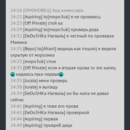
24:16 [ОМОНОВЕЦ] Ход комиссара.
24:21
[Aspiring] to[mopo3uk] я не проваюсь
24:23
[Off Private] стой ка
24:29
[Aspiring] to[mopo3uk] проверь деда
24:32
[DeDuSHKa Нагваль] я честный по проверке
Мамина
24:33
[Веро] to[Afrant] видишь как пошло) я видела
скрытую от морозика
24:33
[mopo3uk] стою
24:35
[Off Private] если я вторая прова то это капец
надеюсь таки первая
24:35
[Jurata] меня проверь
24:38
[Jurata] я вытащу
24:39
[DeDuSHKa Нагваль] он бы напа не давал
сейчас
24:41
[Aspiring] я тоже его прова
24:42
[DeDuSHKa Нагваль] проверкой
24:44
[Aspiring] первая
24:49
[Aspiring] провреб деда