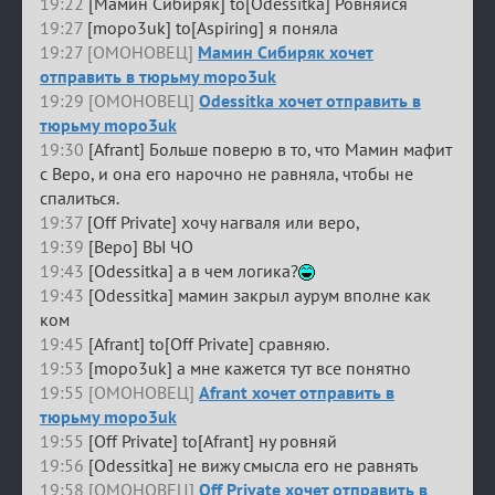
19:22
[Мамин Сибиряк] to[Odessitka] Ровняйся
19:27
[mopo3uk] to[Aspiring] я поняла
19:27 [ОМОНОВЕЦ]
Мамин Сибиряк хочет
отправить в тюрьму mopo3uk
19:29 [ОМОНОВЕЦ]
Odessitka хочет отправить в
тюрьму mopo3uk
19:30
[Afrant] Больше поверю в то, что Мамин мафит
с Веро, и она его нарочно не равняла, чтобы не
спалиться.
19:37
[Off Private] хочу нагваля или веро,
19:39
[Веро] ВЫ ЧО
19:43
[Odessitka] а в чем логика?
19:43
[Odessitka] мамин закрыл аурум вполне как
ком
19:45
[Afrant] to[Off Private] сравняю.
19:53
[mopo3uk] а мне кажется тут все понятно
19:55 [ОМОНОВЕЦ]
Afrant хочет отправить в
тюрьму mopo3uk
19:55
[Off Private] to[Afrant] ну ровняй
19:56
[Odessitka] не вижу смысла его не равнять
19:58 [ОМОНОВЕЦ]
Off Private хочет отправить в