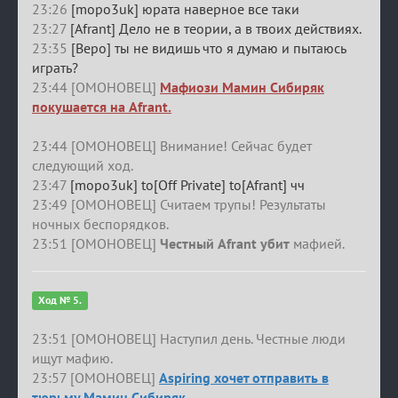
23:26
[mopo3uk] юрата наверное все таки
23:27
[Afrant] Дело не в теории, а в твоих действиях.
23:35
[Веро] ты не видишь что я думаю и пытаюсь
играть?
23:44 [ОМОНОВЕЦ]
Мафиози Мамин Сибиряк
покушается на Afrant.
23:44 [ОМОНОВЕЦ] Внимание! Сейчас будет
следующий ход.
23:47
[mopo3uk] to[Off Private] to[Afrant] чч
23:49 [ОМОНОВЕЦ] Считаем трупы! Результаты
ночных беспорядков.
23:51 [ОМОНОВЕЦ]
Честный Afrant убит
мафией.
Ход № 5.
23:51 [ОМОНОВЕЦ] Наступил день. Честные люди
ищут мафию.
23:57 [ОМОНОВЕЦ]
Aspiring хочет отправить в
тюрьму Мамин Сибиряк