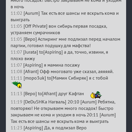
много посадок! Быстро закрываем не кома и уходим
в ночь
11:02
[Aurum] Так есть все шансы не вскрыть кома и
выиграть
11:05
[Off Private] вон сибирь первая посадка,
устраняем сумрачников
11:05
[Веро] Аспиринг мне подлизал перед началом
партии, готовил подушку для мафства!
11:07
[Jurata] to[Aspiring] а да, точно, извини, я
плохо вижу
11:07
[Aspiring] я мамина посажу
11:08
[Afrant] Офф многовато уже сказал, аяяяяй.
11:11
[mopo3uk] to[Мамин Сибиряк] я с тобой
11:13
[Веро] to[Afrant] друг Кафтан
11:19
[DeDuSHKa Нагваль] 20:10 [Aurum] Ребятиа,
повторяю! Не открываем много посадок! Быстро
закрываем не кома и уходим в ночь 20:11 [Aurum]
Так есть все шансы не вскрыть кома и выиграть
11:23
[Aspiring] Да, я подлизал Веро