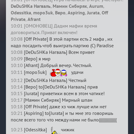
DeDuSHKa Нагваль
,
Мамин Сибиряк
,
Aurum
,
Odessitka
,
mopo3uk
,
Веро
,
Aspiring
,
Jurata
,
Off
Private
,
Afrant
10:01 [ОМОНОВЕЦ] Дадим мафии время
договориться. Приват включен!
10:08
[Off Private] В этой партии есть 2 мафа , их
надо посадить чтоб выиграть партию (С) Paradise
10:08
[DeDuSHKa Нагваль] Всем привет
10:09
[Веро] я мир
10:10
[Afrant] Добрый вечер. Честный.
10:11
[mopo3uk]
удачи
10:12
[DeDuSHKa Нагваль] Честный
10:14
[Веро] to[DeDuSHKa Нагваль] прив
10:15
[Jurata] приветики всем в этом чатике!
10:17
[Мамин Сибиряк] Мирный шпан
10:18
[Off Private] даже хз чиж лучше или нет
10:21
[Aspiring] to[Jurata] и ты мне это говоришь
после всего того что между нами не было(((((((((((((((
10:23
[Odessitka]
чижик