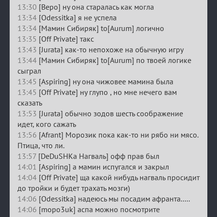
13:30
[Веро] ну она старалась как могла
13:34
[Odessitka] я не успела
13:34
[Мамин Сибиряк] to[Aurum] логично
13:35
[Off Private] такс
13:43
[Jurata] как-то непохоже на обычную игру
13:44
[Мамин Сибиряк] to[Aurum] по твоей логике
сыграл
13:45
[Aspiring] ну она чижовее мамина была
13:45
[Off Private] ну глупо , но мне нечего вам
сказать
13:53
[Jurata] обычно зодов шесть соображение
идет, кого сажать
13:56
[Afrant] Морозик пока как-то ни рябо ни мясо.
Птица, что ли.
13:57
[DeDuSHKa Нагваль] офф прав был
14:01
[Aspiring] а мамин испугался и закрыл
14:04
[Off Private] ща какой нибудь нагваль просидит
до тройки и будет трахать мозги)
14:06
[Odessitka] надеюсь мы посадим афранта.....
14:06
[mopo3uk] аспа можно посмотрите