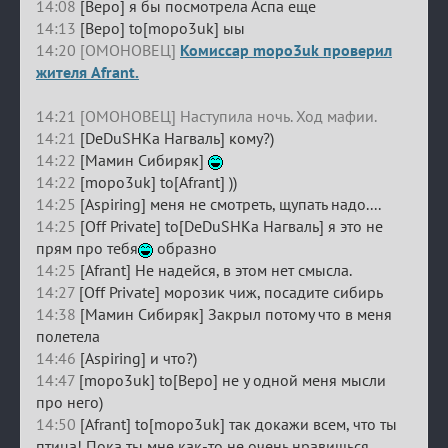
14:08
[Веро] я бы посмотрела Аспа еще
14:13
[Веро] to[mopo3uk] ыы
14:20 [ОМОНОВЕЦ]
Комиссар mopo3uk проверил
жителя Afrant.
14:21 [ОМОНОВЕЦ] Наступила ночь. Ход мафии.
14:21
[DeDuSHKa Нагваль] кому?)
14:22
[Мамин Сибиряк]
14:22
[mopo3uk] to[Afrant] ))
14:25
[Aspiring] меня не смотреть, щупать надо....
14:25
[Off Private] to[DeDuSHKa Нагваль] я это не
прям про тебя
образно
14:25
[Afrant] Не надейся, в этом нет смысла.
14:27
[Off Private] морозик чиж, посадите сибирь
14:38
[Мамин Сибиряк] Закрыл потому что в меня
полетела
14:46
[Aspiring] и что?)
14:47
[mopo3uk] to[Веро] не у одной меня мысли
про него)
14:50
[Afrant] to[mopo3uk] так докажи всем, что ты
птица! Пока ты мне как-то не очень нравишься.