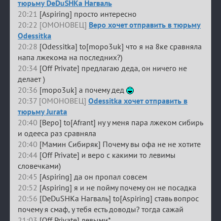
тюрьму DeDuSHKa Нагваль
20:21
[Aspiring] просто интересно
20:22 [ОМОНОВЕЦ]
Веро хочет отправить в тюрьму
Odessitka
20:28
[Odessitka] to[mopo3uk] что я на 8ке сравняла
напа лжекома на последних?)
20:34
[Off Private] предлагаю деда, он ничего не
делает )
20:36
[mopo3uk] а почему дед
20:37 [ОМОНОВЕЦ]
Odessitka хочет отправить в
тюрьму Jurata
20:40
[Веро] to[Afrant] ну у меня пара лжеком сибирь
и одееса раз сравняла
20:40
[Мамин Сибиряк] Почему вы офа не не хотите
20:44
[Off Private] и веро с какими то левимы
словечками)
20:45
[Aspiring] да он пропал совсем
20:52
[Aspiring] я и не пойму почему он не посадка
20:56
[DeDuSHKa Нагваль] to[Aspiring] ставь вопрос
почему я смаф, у тебя есть доводы? тогда сажай
21:03
[Off Private] левыми*