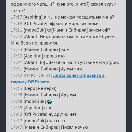
оффа много чата...и? ну много, и что?) сажал аурум
за что?
17:17
[Aspiring] а мы не можем посадить мамина?
17:19
[Off Private] афрант и морозик чижи
17:21
[mopo3uk] to[Мамин Сибиряк] зачем оф?
17:22
[Afrant] Нет, привата мы тут сажать не будем.
Мне Веро не нравится.
17:23
[Мамин Сибиряк] Ком
17:30
[Aspiring] прова кто
17:31
[Afrant] to[Odessitka] за отсутствие чата утром.
17:31
[Мамин Сибиряк] Аурум чиж
17:32 [ОМОНОВЕЦ]
Jurata хочет отправить в
тюрьму Off Private
17:33
[Веро] не верю)
17:38
[Мамин Сибиряк] Арурум
17:38
[mopo3uk]
17:39
[Aspiring] сел
17:42
[Off Private] ну других нет
17:42
[mopo3uk] она села
17:47
[Мамин Сибиряк] Писал ночью