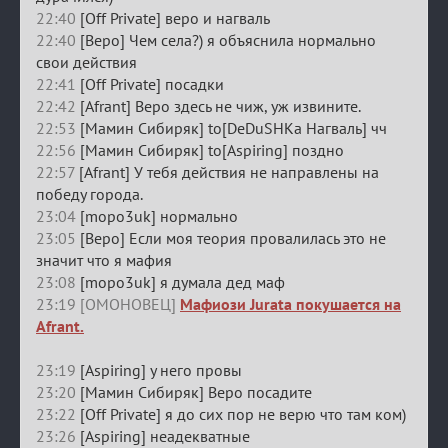
22:40
[Off Private] веро и нагваль
22:40
[Веро] Чем села?) я объяснила нормально
свои действия
22:41
[Off Private] посадки
22:42
[Afrant] Веро здесь не чиж, уж извините.
22:53
[Мамин Сибиряк] to[DeDuSHKa Нагваль] чч
22:56
[Мамин Сибиряк] to[Aspiring] поздно
22:57
[Afrant] У тебя действия не направлены на
победу города.
23:04
[mopo3uk] нормально
23:05
[Веро] Если моя теория провалилась это не
значит что я мафия
23:08
[mopo3uk] я думала дед маф
23:19 [ОМОНОВЕЦ]
Мафиози Jurata покушается на
Afrant.
23:19
[Aspiring] у него провы
23:20
[Мамин Сибиряк] Веро посадите
23:22
[Off Private] я до сих пор не верю что там ком)
23:26
[Aspiring] неадекватные