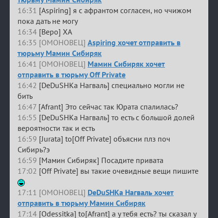
16:31
[Aspiring] я с афрантом согласен, но ччижом
пока дать не могу
16:34
[Веро] ХА
16:35 [ОМОНОВЕЦ]
Aspiring хочет отправить в
тюрьму Мамин Сибиряк
16:41 [ОМОНОВЕЦ]
Мамин Сибиряк хочет
отправить в тюрьму Off Private
16:42
[DeDuSHKa Нагваль] специально могли не
бить
16:47
[Afrant] Это сейчас так Юрата спалилась?
16:55
[DeDuSHKa Нагваль] то есть с большой долей
вероятности так и есть
16:59
[Jurata] to[Off Private] объясни плз поч
Сибирь?э
16:59
[Мамин Сибиряк] Посадите привата
17:02
[Off Private] вы такие очевидные вещи пишите
17:11 [ОМОНОВЕЦ]
DeDuSHKa Нагваль хочет
отправить в тюрьму Мамин Сибиряк
17:14
[Odessitka] to[Afrant] а у тебя есть? ты сказал у