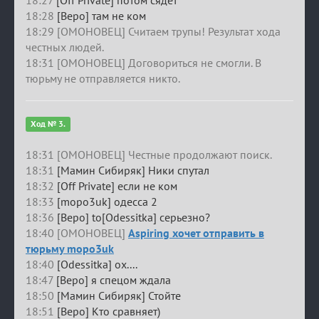
18:28
[Веро] там не ком
18:29 [ОМОНОВЕЦ] Считаем трупы! Результат хода
честных людей.
18:31 [ОМОНОВЕЦ] Договориться не смогли. В
тюрьму не отправляется никто.
Ход № 3.
18:31 [ОМОНОВЕЦ] Честные продолжают поиск.
18:31
[Мамин Сибиряк] Ники спутал
18:32
[Off Private] если не ком
18:33
[mopo3uk] одесса 2
18:36
[Веро] to[Odessitka] серьезно?
18:40 [ОМОНОВЕЦ]
Aspiring хочет отправить в
тюрьму mopo3uk
18:40
[Odessitka] ох....
18:47
[Веро] я спецом ждала
18:50
[Мамин Сибиряк] Стойте
18:51
[Веро] Кто сравняет)