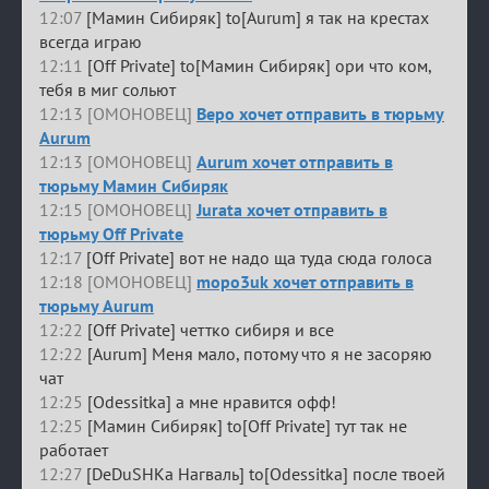
12:07
[Мамин Сибиряк] to[Aurum] я так на крестах
всегда играю
12:11
[Off Private] to[Мамин Сибиряк] ори что ком,
тебя в миг сольют
12:13 [ОМОНОВЕЦ]
Веро хочет отправить в тюрьму
Aurum
12:13 [ОМОНОВЕЦ]
Aurum хочет отправить в
тюрьму Мамин Сибиряк
12:15 [ОМОНОВЕЦ]
Jurata хочет отправить в
тюрьму Off Private
12:17
[Off Private] вот не надо ща туда сюда голоса
12:18 [ОМОНОВЕЦ]
mopo3uk хочет отправить в
тюрьму Aurum
12:22
[Off Private] четтко сибиря и все
12:22
[Aurum] Меня мало, потому что я не засоряю
чат
12:25
[Odessitka] а мне нравится офф!
12:25
[Мамин Сибиряк] to[Off Private] тут так не
работает
12:27
[DeDuSHKa Нагваль] to[Odessitka] после твоей