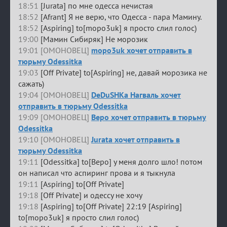
18:51
[Jurata] по мне одесса нечистая
18:52
[Afrant] Я не верю, что Одесса - пара Мамину.
18:52
[Aspiring] to[mopo3uk] я просто слил голос)
19:00
[Мамин Сибиряк] Не морозик
19:01 [ОМОНОВЕЦ]
mopo3uk хочет отправить в
тюрьму Odessitka
19:03
[Off Private] to[Aspiring] не, давай морозика не
сажать)
19:04 [ОМОНОВЕЦ]
DeDuSHKa Нагваль хочет
отправить в тюрьму Odessitka
19:09 [ОМОНОВЕЦ]
Веро хочет отправить в тюрьму
Odessitka
19:10 [ОМОНОВЕЦ]
Jurata хочет отправить в
тюрьму Odessitka
19:11
[Odessitka] to[Веро] у меня долго шло! потом
он написал что аспиринг прова и я тыкнула
19:11
[Aspiring] to[Off Private]
19:18
[Off Private] и одессу не хочу
19:18
[Aspiring] to[Off Private] 22:19 [Aspiring]
to[mopo3uk] я просто слил голос)