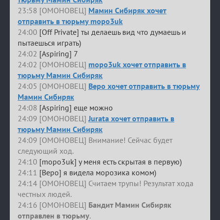
23:58 [ОМОНОВЕЦ]
Мамин Сибиряк хочет
отправить в тюрьму mopo3uk
24:00
[Off Private] ты делаешь вид что думаешь и
пытаешься играть)
24:02
[Aspiring] 7
24:02 [ОМОНОВЕЦ]
mopo3uk хочет отправить в
тюрьму Мамин Сибиряк
24:05 [ОМОНОВЕЦ]
Веро хочет отправить в тюрьму
Мамин Сибиряк
24:08
[Aspiring] еще можно
24:09 [ОМОНОВЕЦ]
Jurata хочет отправить в
тюрьму Мамин Сибиряк
24:09 [ОМОНОВЕЦ] Внимание! Сейчас будет
следующий ход.
24:10
[mopo3uk] у меня есть скрытая в первую)
24:11
[Веро] я видела морозика комом)
24:14 [ОМОНОВЕЦ] Считаем трупы! Результат хода
честных людей.
24:16 [ОМОНОВЕЦ]
Бандит Мамин Сибиряк
отправлен в тюрьму
.