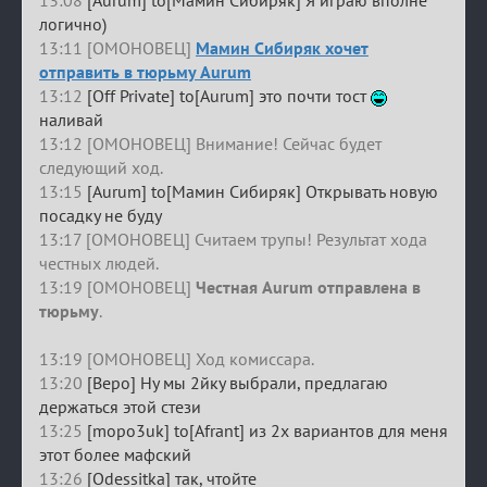
13:08
[Aurum] to[Мамин Сибиряк] Я играю вполне
логично)
13:11 [ОМОНОВЕЦ]
Мамин Сибиряк хочет
отправить в тюрьму Aurum
13:12
[Off Private] to[Aurum] это почти тост
наливай
13:12 [ОМОНОВЕЦ] Внимание! Сейчас будет
следующий ход.
13:15
[Aurum] to[Мамин Сибиряк] Открывать новую
посадку не буду
13:17 [ОМОНОВЕЦ] Считаем трупы! Результат хода
честных людей.
13:19 [ОМОНОВЕЦ]
Честная Aurum отправлена в
тюрьму
.
13:19 [ОМОНОВЕЦ] Ход комиссара.
13:20
[Веро] Ну мы 2йку выбрали, предлагаю
держаться этой стези
13:25
[mopo3uk] to[Afrant] из 2х вариантов для меня
этот более мафский
13:26
[Odessitka] так, чтойте