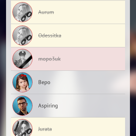
Aurum
Odessitka
mopo3uk
Веро
Aspiring
Jurata