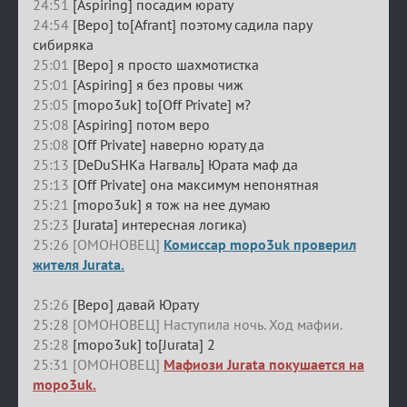
24:51
[Aspiring] посадим юрату
24:54
[Веро] to[Afrant] поэтому садила пару
сибиряка
25:01
[Веро] я просто шахмотистка
25:01
[Aspiring] я без провы чиж
25:05
[mopo3uk] to[Off Private] м?
25:08
[Aspiring] потом веро
25:08
[Off Private] наверно юрату да
25:13
[DeDuSHKa Нагваль] Юрата маф да
25:13
[Off Private] она максимум непонятная
25:21
[mopo3uk] я тож на нее думаю
25:23
[Jurata] интересная логика)
25:26 [ОМОНОВЕЦ]
Комиссар mopo3uk проверил
жителя Jurata.
25:26
[Веро] давай Юрату
25:28 [ОМОНОВЕЦ] Наступила ночь. Ход мафии.
25:28
[mopo3uk] to[Jurata] 2
25:31 [ОМОНОВЕЦ]
Мафиози Jurata покушается на
mopo3uk.