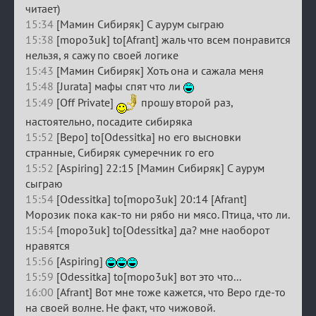
читает)
15:34
[Мамин Сибиряк] С аурум сыграю
15:38
[mopo3uk] to[Afrant] жаль что всем понравится
нельзя, я сажу по своей логике
15:43
[Мамин Сибиряк] Хоть она и сажала меня
15:48
[Jurata] мафы спят что ли
15:49
[Off Private]
прошу второй раз,
настоятельно, посадите сибиряка
15:52
[Веро] to[Odessitka] но его высновки
странные, Сибиряк сумеречник го его
15:52
[Aspiring] 22:15 [Мамин Сибиряк] С аурум
сыграю
15:54
[Odessitka] to[mopo3uk] 20:14 [Afrant]
Морозик пока как-то ни рябо ни мясо. Птица, что ли.
15:54
[mopo3uk] to[Odessitka] да? мне наоборот
нравятся
15:56
[Aspiring]
15:59
[Odessitka] to[mopo3uk] вот это что...
16:00
[Afrant] Вот мне тоже кажется, что Веро где-то
на своей волне. Не факт, что чижовой.