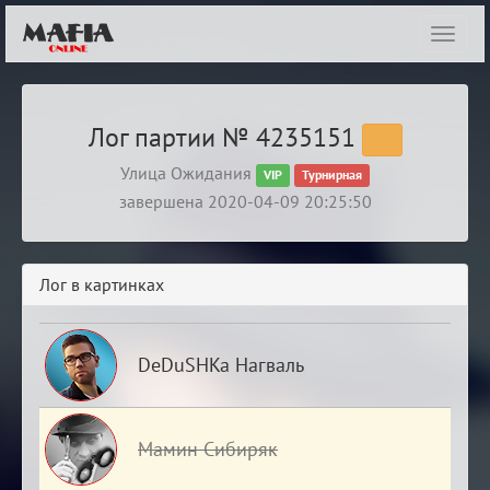
Показ
навиг
Лог партии № 4235151
Улица Ожидания
VIP
Турнирная
завершена 2020-04-09 20:25:50
Лог в картинках
DeDuSHKa Нагваль
Мамин Сибиряк