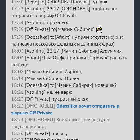
17:50
[Веро] to[DeDuSHKa Нагваль] тут чиж
17:52
[Aspiring] 22:17 [ОМОНОВЕЦ] Jurata хочет
отправить в тюрьму Off Private
17:54
[Aspiring] прова его
17:59
[Off Private] to[Мамин Сибиряк]
17:59
[Odessitka] to[Afrant] ну прям отсутствие) она
написала несколько дельных и длинных фраз)
18:03
[Aspiring] 22:17 [Мамин Сибиряк] Аурум чиж
18:03
[Afrant] Я на Оффе при таких "провах" равнять
не буду.
18:08
[Мамин Сибиряк] Aspiring
18:14
[Мамин Сибиряк] Прова
18:16
[Odessitka] to[Мамин Сибиряк] молчишь?
18:21
[Aspiring] не, не верю
18:23
[Off Private] ну сровняйте его
18:23 [ОМОНОВЕЦ]
Odessitka хочет отправить в
тюрьму Off Private
18:24 [ОМОНОВЕЦ] Внимание! Сейчас будет
следующий ход.
18:26
[Off Private] пофигу
18:27
[Off Private] потом сядет