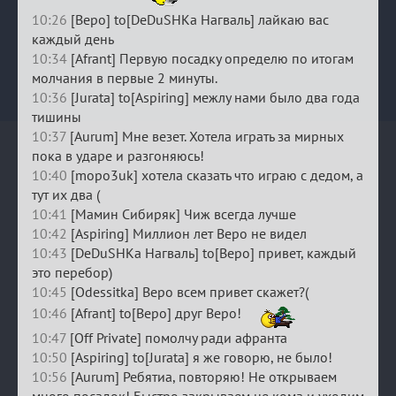
10:26
[Веро] to[DeDuSHKa Нагваль] лайкаю вас
каждый день
10:34
[Afrant] Первую посадку определю по итогам
молчания в первые 2 минуты.
10:36
[Jurata] to[Aspiring] межлу нами было два года
тишины
10:37
[Aurum] Мне везет. Хотела играть за мирных
пока в ударе и разгоняюсь!
10:40
[mopo3uk] хотела сказать что играю с дедом, а
тут их два (
10:41
[Мамин Сибиряк] Чиж всегда лучше
10:42
[Aspiring] Миллион лет Веро не видел
10:43
[DeDuSHKa Нагваль] to[Веро] привет, каждый
это перебор)
10:45
[Odessitka] Веро всем привет скажет?(
10:46
[Afrant] to[Веро] друг Веро!
10:47
[Off Private] помолчу ради афранта
10:50
[Aspiring] to[Jurata] я же говорю, не было!
10:56
[Aurum] Ребятиа, повторяю! Не открываем