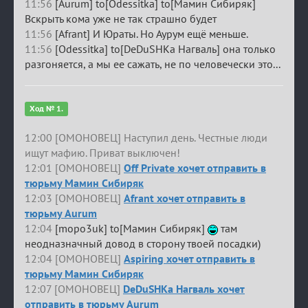
11:56
[Aurum] to[Odessitka] to[Мамин Сибиряк]
Вскрыть кома уже не так страшно будет
11:56
[Afrant] И Юраты. Но Аурум ещё меньше.
11:56
[Odessitka] to[DeDuSHKa Нагваль] она только
разгоняется, а мы ее сажать, не по человечески это...
Ход № 1.
12:00 [ОМОНОВЕЦ] Наступил день. Честные люди
ищут мафию. Приват выключен!
12:01 [ОМОНОВЕЦ]
Off Private хочет отправить в
тюрьму Мамин Сибиряк
12:03 [ОМОНОВЕЦ]
Afrant хочет отправить в
тюрьму Aurum
12:04
[mopo3uk] to[Мамин Сибиряк]
там
неодназначный довод в сторону твоей посадки)
12:04 [ОМОНОВЕЦ]
Aspiring хочет отправить в
тюрьму Мамин Сибиряк
12:07 [ОМОНОВЕЦ]
DeDuSHKa Нагваль хочет
отправить в тюрьму Aurum