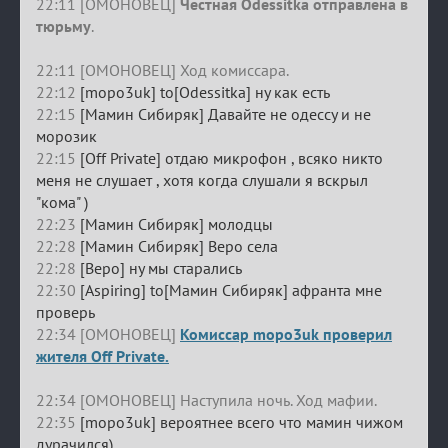
22:11 [ОМОНОВЕЦ]
Честная Odessitka отправлена в
тюрьму
.
22:11 [ОМОНОВЕЦ] Ход комиссара.
22:12
[mopo3uk] to[Odessitka] ну как есть
22:15
[Мамин Сибиряк] Давайте не одессу и не
морозик
22:15
[Off Private] отдаю микрофон , всяко никто
меня не слушает , хотя когда слушали я вскрыл
"кома" )
22:23
[Мамин Сибиряк] молодцы
22:28
[Мамин Сибиряк] Веро села
22:28
[Веро] ну мы старались
22:30
[Aspiring] to[Мамин Сибиряк] афранта мне
проверь
22:34 [ОМОНОВЕЦ]
Комиссар mopo3uk проверил
жителя Off Private.
22:34 [ОМОНОВЕЦ] Наступила ночь. Ход мафии.
22:35
[mopo3uk] вероятнее всего что мамин чижом
дурачился)