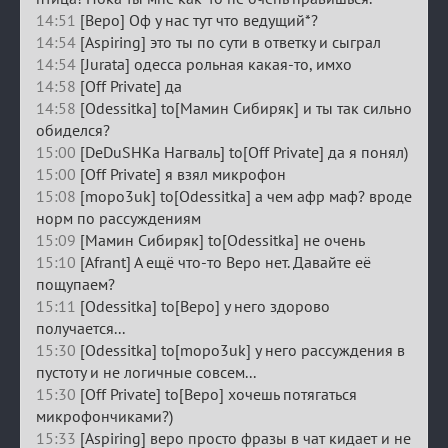
14:51
[Веро] Оф у нас тут что ведущий*?
14:54
[Aspiring] это ты по сути в ответку и сыграл
14:54
[Jurata] одесса рольная какая-то, имхо
14:58
[Off Private] да
14:58
[Odessitka] to[Мамин Сибиряк] и ты так сильно
обиделся?
15:00
[DeDuSHKa Нагваль] to[Off Private] да я понял)
15:00
[Off Private] я взял микрофон
15:08
[mopo3uk] to[Odessitka] а чем афр маф? вроде
норм по рассуждениям
15:09
[Мамин Сибиряк] to[Odessitka] не очень
15:10
[Afrant] А ещё что-то Веро нет. Давайте её
пощупаем?
15:11
[Odessitka] to[Веро] у него здорово
получается...
15:30
[Odessitka] to[mopo3uk] у него рассуждения в
пустоту и не логичные совсем...
15:30
[Off Private] to[Веро] хочешь потягаться
микрофончиками?)
15:33
[Aspiring] веро просто фразы в чат кидает и не