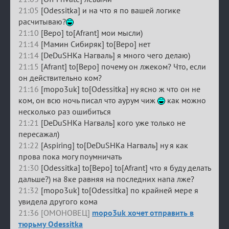
21:05
[Odessitka] и на что я по вашей логике
расчитываю?
21:10
[Веро] to[Afrant] мои мысли)
21:14
[Мамин Сибиряк] to[Веро] нет
21:14
[DeDuSHKa Нагваль] я много чего делаю)
21:15
[Afrant] to[Веро] почему он лжеком? Что, если
он действительно ком?
21:16
[mopo3uk] to[Odessitka] ну ясно ж что он не
ком, он всю ночь писал что аурум чиж
как можно
несколько раз ошибиться
21:21
[DeDuSHKa Нагваль] кого уже только не
пересажал)
21:22
[Aspiring] to[DeDuSHKa Нагваль] ну я как
прова пока могу поумничать
21:30
[Odessitka] to[Веро] to[Afrant] что я буду делать
дальше?) на 8ке равняя на последних напа лже?
21:32
[mopo3uk] to[Odessitka] по крайней мере я
увидела другого кома
21:36 [ОМОНОВЕЦ]
mopo3uk хочет отправить в
тюрьму Odessitka