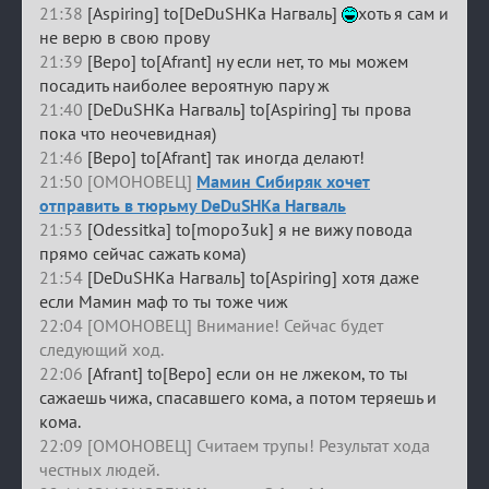
21:38
[Aspiring] to[DeDuSHKa Нагваль]
хоть я сам и
не верю в свою прову
21:39
[Веро] to[Afrant] ну если нет, то мы можем
посадить наиболее вероятную пару ж
21:40
[DeDuSHKa Нагваль] to[Aspiring] ты прова
пока что неочевидная)
21:46
[Веро] to[Afrant] так иногда делают!
21:50 [ОМОНОВЕЦ]
Мамин Сибиряк хочет
отправить в тюрьму DeDuSHKa Нагваль
21:53
[Odessitka] to[mopo3uk] я не вижу повода
прямо сейчас сажать кома)
21:54
[DeDuSHKa Нагваль] to[Aspiring] хотя даже
если Мамин маф то ты тоже чиж
22:04 [ОМОНОВЕЦ] Внимание! Сейчас будет
следующий ход.
22:06
[Afrant] to[Веро] если он не лжеком, то ты
сажаешь чижа, спасавшего кома, а потом теряешь и
кома.
22:09 [ОМОНОВЕЦ] Считаем трупы! Результат хода
честных людей.