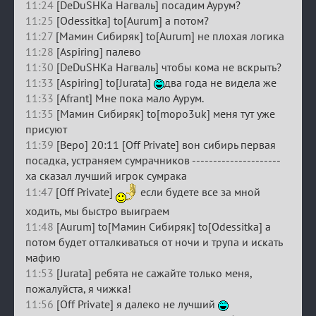
11:24
[DeDuSHKa Нагваль] посадим Аурум?
11:25
[Odessitka] to[Aurum] а потом?
11:27
[Мамин Сибиряк] to[Aurum] не плохая логика
11:28
[Aspiring] палево
11:30
[DeDuSHKa Нагваль] чтобы кома не вскрыть?
11:33
[Aspiring] to[Jurata]
два года не видела же
11:33
[Afrant] Мне пока мало Аурум.
11:35
[Мамин Сибиряк] to[mopo3uk] меня тут уже
присуют
11:39
[Веро] 20:11 [Off Private] вон сибирь первая
посадка, устраняем сумрачников ---------------------
ха сказал лучший игрок сумрака
11:47
[Off Private]
если будете все за мной
ходить, мы быстро выиграем
11:48
[Aurum] to[Мамин Сибиряк] to[Odessitka] а
потом будет отталкиваться от ночи и трупа и искать
мафию
11:53
[Jurata] ребята не сажайте только меня,
пожалуйста, я чижка!
11:56
[Off Private] я далеко не лучший