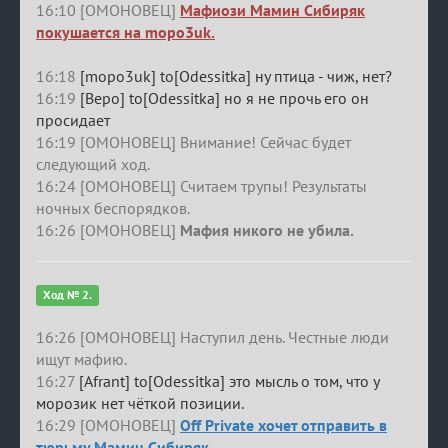
16:10 [ОМОНОВЕЦ]
Мафиози Мамин Сибиряк
покушается на mopo3uk.
16:18
[mopo3uk] to[Odessitka] ну птица - чиж, нет?
16:19
[Веро] to[Odessitka] но я не прочь его он
просидает
16:19 [ОМОНОВЕЦ] Внимание! Сейчас будет
следующий ход.
16:24 [ОМОНОВЕЦ] Считаем трупы! Результаты
ночных беспорядков.
16:26 [ОМОНОВЕЦ]
Мафия никого не убила.
Ход № 2.
16:26 [ОМОНОВЕЦ] Наступил день. Честные люди
ищут мафию.
16:27
[Afrant] to[Odessitka] это мысль о том, что у
морозик нет чёткой позиции.
16:29 [ОМОНОВЕЦ]
Off Private хочет отправить в
тюрьму Мамин Сибиряк