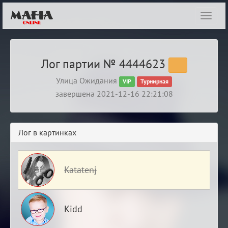
Показ
навиг
Лог партии № 4444623
Улица Ожидания
VIP
Турнирная
завершена 2021-12-16 22:21:08
Лог в картинках
Katatenj
Kidd