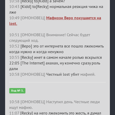
10:38
[Recky] to[Kidd] а зачем?
10:43
[Kidd] to[Recky] нормальная реакция чижа на
лже
10:49 [ОМОНОВЕЦ]
Мафиози Веро покушается на
lost.
10:51 [ОМОНОВЕЦ] Внимание! Сейчас будет
следующий ход.
10:52
[Веро] это от интернета все пошло лжекомить
когда нужно и когда ненужно
10:55
[Recky] инет в самом начале ролью вскрылся
22:05 [The Internet] ахахах, ну конечно сразу роль
дали
10:58 [ОМОНОВЕЦ]
Честный lost убит
мафией.
Ход № 3.
10:58 [ОМОНОВЕЦ] Наступил день. Честные люди
ищут мафию.
11:07
[Recky] на него лжекомить это жесть, я думал