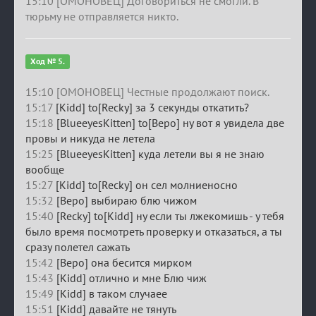
15:10 [ОМОНОВЕЦ] Договориться не смогли. В
тюрьму не отправляется никто.
Ход № 5.
15:10 [ОМОНОВЕЦ] Честные продолжают поиск.
15:17
[Kidd] to[Recky] за 3 секунды откатить?
15:18
[BlueeyesKitten] to[Веро] ну вот я увидела две
провы и никуда не летела
15:25
[BlueeyesKitten] куда летели вы я не знаю
вообще
15:27
[Kidd] to[Recky] он сел молниеносно
15:32
[Веро] выбираю блю чижом
15:40
[Recky] to[Kidd] ну если ты лжекомишь - у тебя
было время посмотреть проверку и отказаться, а ты
сразу полетел сажать
15:42
[Веро] она бесится мирком
15:43
[Kidd] отлично и мне Блю чиж
15:49
[Kidd] в таком случаее
15:51
[Kidd] давайте не тянуть