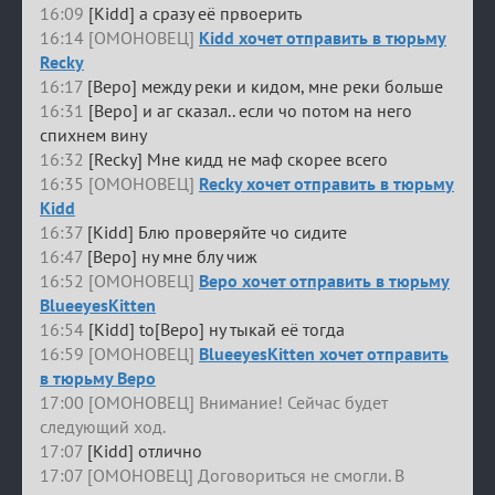
16:09
[Kidd] а сразу её првоерить
16:14 [ОМОНОВЕЦ]
Kidd хочет отправить в тюрьму
Recky
16:17
[Веро] между реки и кидом, мне реки больше
16:31
[Веро] и аг сказал.. если чо потом на него
спихнем вину
16:32
[Recky] Мне кидд не маф скорее всего
16:35 [ОМОНОВЕЦ]
Recky хочет отправить в тюрьму
Kidd
16:37
[Kidd] Блю проверяйте чо сидите
16:47
[Веро] ну мне блу чиж
16:52 [ОМОНОВЕЦ]
Веро хочет отправить в тюрьму
BlueeyesKitten
16:54
[Kidd] to[Веро] ну тыкай её тогда
16:59 [ОМОНОВЕЦ]
BlueeyesKitten хочет отправить
в тюрьму Веро
17:00 [ОМОНОВЕЦ] Внимание! Сейчас будет
следующий ход.
17:07
[Kidd] отлично
17:07 [ОМОНОВЕЦ] Договориться не смогли. В