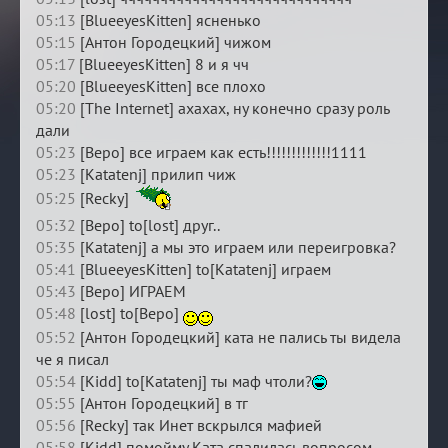
05:13
[BlueeyesKitten] ясненько
05:15
[Антон Городецкий] чижом
05:17
[BlueeyesKitten] 8 и я чч
05:20
[BlueeyesKitten] все плохо
05:20
[The Internet] ахахах, ну конечно сразу роль
дали
05:23
[Веро] все играем как есть!!!!!!!!!!!!!1111
05:23
[Katatenj] прилип чиж
05:25
[Recky]
05:32
[Веро] to[lost] друг..
05:35
[Katatenj] а мы это играем или переигровка?
05:41
[BlueeyesKitten] to[Katatenj] играем
05:43
[Веро] ИГРАЕМ
05:48
[lost] to[Веро]
05:52
[Антон Городецкий] ката не пались ты видела
че я писал
05:54
[Kidd] to[Katatenj] ты маф чтоли?
05:55
[Антон Городецкий] в тг
05:56
[Recky] так Инет вскрылся мафией
05:58
[Kidd] помойму Ката спалилась вопросом