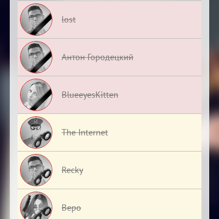
lost
Антон Городецкий
BlueeyesKitten
The Internet
Recky
Веро