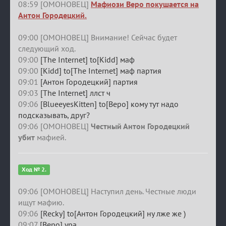
08:59 [ОМОНОВЕЦ]
Мафиози Веро покушается на
Антон Городецкий.
09:00 [ОМОНОВЕЦ] Внимание! Сейчас будет
следующий ход.
09:00
[The Internet] to[Kidd] маф
09:00
[Kidd] to[The Internet] маф партия
09:01
[Антон Городецкий] партия
09:03
[The Internet] ллст ч
09:06
[BlueeyesKitten] to[Веро] кому тут надо
подсказывать, друг?
09:06 [ОМОНОВЕЦ]
Честный Антон Городецкий
убит
мафией.
Ход № 2.
09:06 [ОМОНОВЕЦ] Наступил день. Честные люди
ищут мафию.
09:06
[Recky] to[Антон Городецкий] ну лже же )
09:07
[Веро] ура