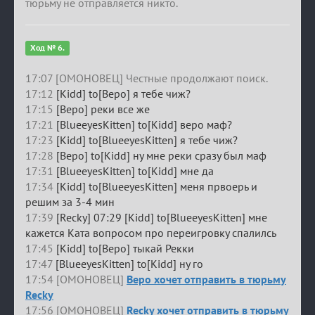
тюрьму не отправляется никто.
Ход № 6.
17:07 [ОМОНОВЕЦ] Честные продолжают поиск.
17:12
[Kidd] to[Веро] я тебе чиж?
17:15
[Веро] реки все же
17:21
[BlueeyesKitten] to[Kidd] веро маф?
17:23
[Kidd] to[BlueeyesKitten] я тебе чиж?
17:28
[Веро] to[Kidd] ну мне реки сразу был маф
17:31
[BlueeyesKitten] to[Kidd] мне да
17:34
[Kidd] to[BlueeyesKitten] меня првоерь и
решим за 3-4 мин
17:39
[Recky] 07:29 [Kidd] to[BlueeyesKitten] мне
кажется Ката вопросом про переигровку спалилсь
17:45
[Kidd] to[Веро] тыкай Рекки
17:47
[BlueeyesKitten] to[Kidd] ну го
17:54 [ОМОНОВЕЦ]
Веро хочет отправить в тюрьму
Recky
17:56 [ОМОНОВЕЦ]
Recky хочет отправить в тюрьму