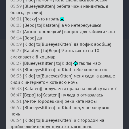
05:59
[BlueeyesKitten] ребята чижи найдитесь, я
боюсь, тут слив(
06:01
[Recky] что играть
06:05
[Веро] to[Katatenj] а чо интересуешься
06:07
[Антон Городецкий] вопрос для забивки чата
06:14
[Веро] да
06:19
[Kidd] to[BlueeyesKitten] да пофик вообще)
06:27
[Katatenj] to[Веро] 9 хоть как то на 10
смахивает а 8 кошмар
06:27
[BlueeyesKitten] to[Kidd]
так ты маф
06:33
[BlueeyesKitten] to[Kidd] тебе конечно ок
06:35
[Kidd] to[BlueeyesKitten] меня сади, а дальше
сиди с интернетом хоть всю ночь
06:38
[Katatenj] получается права на ошибку как в 7
06:47
[Веро] to[Katatenj] ну ладно отмазалась
06:51
[Антон Городецкий] реки ката мафы
06:52
[BlueeyesKitten] to[Kidd] нет, я не хочу всю
ночь
06:54
[Kidd] to[BlueeyesKitten] и с городом на
тройке любите друг друга хоть всю ночь