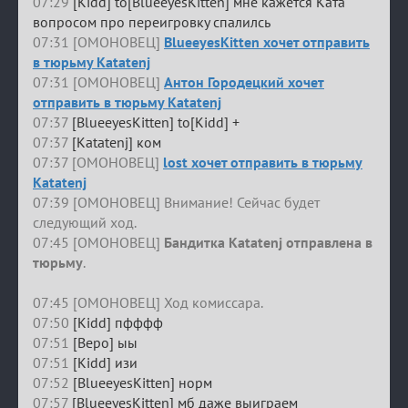
07:29
[Kidd] to[BlueeyesKitten] мне кажется Ката
вопросом про переигровку спалилсь
07:31 [ОМОНОВЕЦ]
BlueeyesKitten хочет отправить
в тюрьму Katatenj
07:31 [ОМОНОВЕЦ]
Антон Городецкий хочет
отправить в тюрьму Katatenj
07:37
[BlueeyesKitten] to[Kidd] +
07:37
[Katatenj] ком
07:37 [ОМОНОВЕЦ]
lost хочет отправить в тюрьму
Katatenj
07:39 [ОМОНОВЕЦ] Внимание! Сейчас будет
следующий ход.
07:45 [ОМОНОВЕЦ]
Бандитка Katatenj отправлена в
тюрьму
.
07:45 [ОМОНОВЕЦ] Ход комиссара.
07:50
[Kidd] пфффф
07:51
[Веро] ыы
07:51
[Kidd] изи
07:52
[BlueeyesKitten] норм
07:57
[BlueeyesKitten] мб даже выиграем