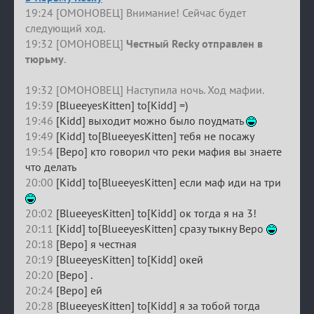
19:24 [ОМОНОВЕЦ] Внимание! Сейчас будет
следующий ход.
19:32 [ОМОНОВЕЦ]
Честный Recky отправлен в
тюрьму
.
19:32 [ОМОНОВЕЦ] Наступила ночь. Ход мафии.
19:39
[BlueeyesKitten] to[Kidd] =)
19:46
[Kidd] выходит можно было поудмать
19:49
[Kidd] to[BlueeyesKitten] тебя не посажу
19:54
[Веро] кто говорил что реки мафия вы знаете
что делать
20:00
[Kidd] to[BlueeyesKitten] если маф иди на три
20:02
[BlueeyesKitten] to[Kidd] ок тогда я на 3!
20:11
[Kidd] to[BlueeyesKitten] сразу тыкну Веро
20:18
[Веро] я честная
20:19
[BlueeyesKitten] to[Kidd] окей
20:20
[Веро] .
20:24
[Веро] ей
20:28
[BlueeyesKitten] to[Kidd] я за тобой тогда