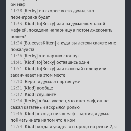
он маф
11:28
[Recky] он скорее всего думал, что
переигровка будет
11:33
[Kidd] to[Recky] или ты думаешь я такой
мафией, посадлил напарницу а потом лжекомить
пошел?
11:34
[BlueeyesKitten] а куда вы летели скажте мне
пожалуйста
11:36
[Recky] что партию стопнут
11:41
[Kidd] to[Recky] оставшись один
11:51
[Kidd] to[Recky] или включай голову или
заканчивает на этом месте
12:10
[Веро] я думала партия уже
12:31
[Kidd] вообще
12:32
[Kidd] слушайте
12:34
[Recky] я был уверен, что инет маф, он не
сажал кататень и вскрылся ролью
12:46
[Kidd] я когда писал маф - партия, я думал
поймать инета на том что я ком
12:54
[Kidd] когда я увидел от города на рекки 2, я