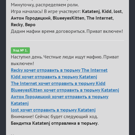
Минуточку, распределяем роли.
Игра началась! В игре участвуют:
Katatenj
,
Kidd
,
lost
,
Антон Городецкий
,
BlueeyesKitten
,
The Internet
,
Recky
,
Веро
Дадим мафии время договориться. Приват включен!
Ход № 1.
Наступил день. Честные люди ищут мафию. Приват
выключен!
Recky хочет отправить в тюрьму The Internet
Kidd хочет отправить в тюрьму Katatenj
The Internet хочет отправить в тюрьму Kidd
BlueeyesKitten хочет отправить в тюрьму Katatenj
Антон Городецкий хочет отправить в тюрьму
Katatenj
lost хочет отправить в тюрьму Katatenj
Внимание! Сейчас будет следующий ход.
Бандитка Katatenj отправлена в тюрьму
.