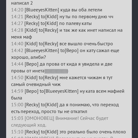
написал 2
14:20
[BlueeyesKitten] куда вы оба летели
14:21
[Recky] to[Kidd] ну ты по первому дню чч
14:27
[Recky] to[Kidd] по палеву каты
14:28
[Kidd] to[Recky] и так же как инет написал на
меня маф
14:40
[Kidd] to[Recky] все вышло очень быстро
14:42
[BlueeyesKitten] to[Веро] он кату сажал еще
хорошо, алиби?
14:44
[Веро] да прова от кида я увидела и две
провы от инета)))))))))))))))))))
14:50
[Kidd] to[Recky] мне кажется чижам я тут
самый очевидный чиж
14:59
[Веро] to[BlueeyesKitten] ну ката всем мафией
была
15:00
[Recky] to[Kidd] да я понимаю, что переход
есть переход, просто ты не откатил
15:03 [ОМОНОВЕЦ] Внимание! Сейчас будет
следующий ход.
15:10
[Recky] to[Kidd] это реально было очень плохо