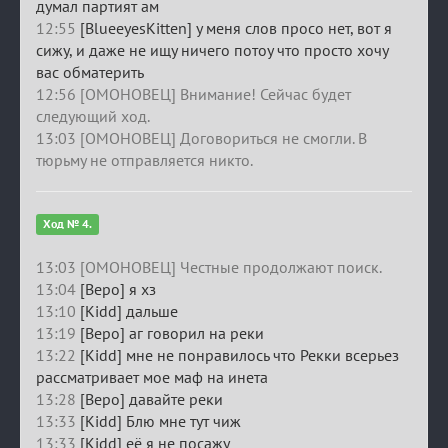
думал партият ам
12:55
[BlueeyesKitten] у меня слов просо нет, вот я
сижу, и даже не ищу ничего потоу что просто хочу
вас обматерить
12:56 [ОМОНОВЕЦ] Внимание! Сейчас будет
следующий ход.
13:03 [ОМОНОВЕЦ] Договориться не смогли. В
тюрьму не отправляется никто.
Ход № 4.
13:03 [ОМОНОВЕЦ] Честные продолжают поиск.
13:04
[Веро] я хз
13:10
[Kidd] дальше
13:19
[Веро] аг говорил на реки
13:22
[Kidd] мне не понравилось что Рекки всерьез
рассматривает мое маф на инета
13:28
[Веро] давайте реки
13:33
[Kidd] Блю мне тут чиж
13:33
[Kidd] её я не посажу