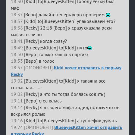
18:30
[Kidd] to[BlueeyesKitten] Городу Рекки был
маф
18:37
[Веро] давайте теперь веро проверим
18:37
[Kidd] to[BlueeyesKitten] упаковываем его?
18:38
[Recky] 22:18 [Веро] я сразу сказала реки
мафия если чо
18:41
[Recky] когда сразу?
18:49
[BlueeyesKitten] to[Kidd] ну го
18:50
[Веро] только зашла в партию
18:53
[Веро] в голос
18:57 [ОМОНОВЕЦ]
Kidd хочет отправить в тюрьму
Recky
19:02
[BlueeyesKitten] to[Kidd] я такаяна все
согласная.........
19:02
[Recky] а что ты тогда боялась ходить )
19:11
[Веро] стеснялась
19:14
[Recky] я в своего мафа ходил, потому что он
вскрылся ролью
19:16
[Kidd] to[BlueeyesKitten] а тут нефик думать
19:24 [ОМОНОВЕЦ]
BlueeyesKitten хочет отправить
в тюрьму Recky