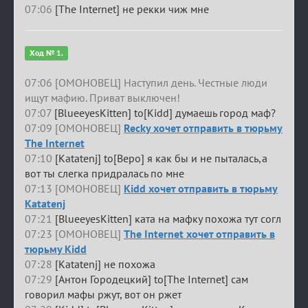
07:06
[The Internet] не рекки чиж мне
Ход № 1.
07:06 [ОМОНОВЕЦ] Наступил день. Честные люди
ищут мафию. Приват выключен!
07:07
[BlueeyesKitten] to[Kidd] думаешь город маф?
07:09 [ОМОНОВЕЦ]
Recky хочет отправить в тюрьму
The Internet
07:10
[Katatenj] to[Веро] я как бы и не пыталась,а
вот ты слегка придралась по мне
07:13 [ОМОНОВЕЦ]
Kidd хочет отправить в тюрьму
Katatenj
07:21
[BlueeyesKitten] ката на мафку похожа тут согл
07:23 [ОМОНОВЕЦ]
The Internet хочет отправить в
тюрьму Kidd
07:28
[Katatenj] не похожа
07:29
[Антон Городецкий] to[The Internet] сам
говорил мафы ржут, вот он ржет