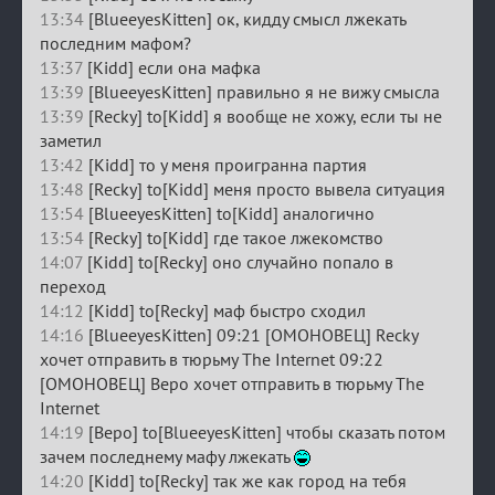
13:34
[BlueeyesKitten] ок, кидду смысл лжекать
последним мафом?
13:37
[Kidd] если она мафка
13:39
[BlueeyesKitten] правильно я не вижу смысла
13:39
[Recky] to[Kidd] я вообще не хожу, если ты не
заметил
13:42
[Kidd] то у меня проигранна партия
13:48
[Recky] to[Kidd] меня просто вывела ситуация
13:54
[BlueeyesKitten] to[Kidd] аналогично
13:54
[Recky] to[Kidd] где такое лжекомство
14:07
[Kidd] to[Recky] оно случайно попало в
переход
14:12
[Kidd] to[Recky] маф быстро сходил
14:16
[BlueeyesKitten] 09:21 [ОМОНОВЕЦ] Recky
хочет отправить в тюрьму The Internet 09:22
[ОМОНОВЕЦ] Веро хочет отправить в тюрьму The
Internet
14:19
[Веро] to[BlueeyesKitten] чтобы сказать потом
зачем последнему мафу лжекать
14:20
[Kidd] to[Recky] так же как город на тебя