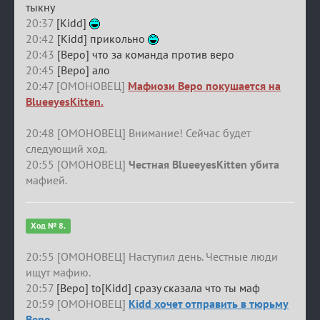
тыкну
20:37
[Kidd]
20:42
[Kidd] прикольно
20:43
[Веро] что за команда против веро
20:45
[Веро] ало
20:47 [ОМОНОВЕЦ]
Мафиози Веро покушается на
BlueeyesKitten.
20:48 [ОМОНОВЕЦ] Внимание! Сейчас будет
следующий ход.
20:55 [ОМОНОВЕЦ]
Честная BlueeyesKitten убита
мафией.
Ход № 8.
20:55 [ОМОНОВЕЦ] Наступил день. Честные люди
ищут мафию.
20:57
[Веро] to[Kidd] сразу сказала что ты маф
20:59 [ОМОНОВЕЦ]
Kidd хочет отправить в тюрьму
Веро