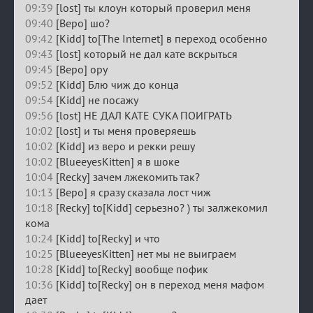
09:39
[lost] ты клоун который проверил меня
09:40
[Веро] шо?
09:42
[Kidd] to[The Internet] в переход особенно
09:43
[lost] который не дал кате вскрыться
09:45
[Веро] ору
09:52
[Kidd] Блю чиж до конца
09:54
[Kidd] не посажу
09:56
[lost] НЕ ДАЛ КАТЕ СУКА ПОИГРАТЬ
10:02
[lost] и ты меня проверяешь
10:02
[Kidd] из веро и рекки решу
10:02
[BlueeyesKitten] я в шоке
10:04
[Recky] зачем лжекомить так?
10:13
[Веро] я сразу сказала лост чиж
10:18
[Recky] to[Kidd] серьезно? ) ты залжекомил
кома
10:24
[Kidd] to[Recky] и что
10:25
[BlueeyesKitten] нет мы не выиграем
10:28
[Kidd] to[Recky] вообще пофик
10:36
[Kidd] to[Recky] он в переход меня мафом
дает