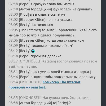
07:58
[Веро] я сразу сказала там мафия
07:58
[Антон Городецкий] фух успели не сравнять
08:00
[Kidd] а вы сидите ссыте тут
08:02
[BlueeyesKitten] но я испугалась
08:05
[Recky] так тихонько
08:05
[The Internet] to[Антон Городецкий] хз мне его
мысль про то что я сдался понравилась
08:06
[BlueeyesKitten] когда она сказала ком
08:09
[Recky] тихонько-тихонько "ком"
08:12
[Recky]
08:18
[Веро] скромная девочка
08:27 [ОМОНОВЕЦ] Katatenj воспользовался правом
выйти из партии.
08:31
[Recky] писк умирающей мышки из норки (
08:46
[Веро] вышла чтобы подсказывать напарнику
08:54 [ОМОНОВЕЦ]
Комиссар The Internet
проверил жителя lost.
08:55 [ОМОНОВЕЦ] Наступила ночь. Ход мафии.
08:58
[Антон Городецкий] to[Recky] 2