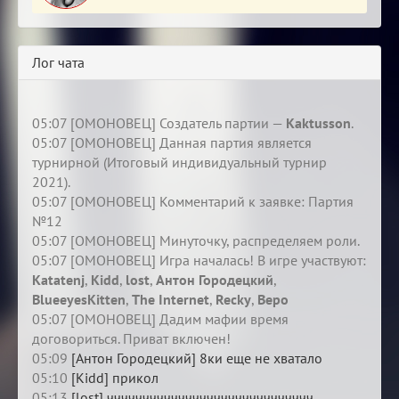
Лог чата
05:07 [ОМОНОВЕЦ] Создатель партии —
Kaktusson
.
05:07 [ОМОНОВЕЦ] Данная партия является
турнирной (Итоговый индивидуальный турнир
2021).
05:07 [ОМОНОВЕЦ] Комментарий к заявке: Партия
№12
05:07 [ОМОНОВЕЦ] Минуточку, распределяем роли.
05:07 [ОМОНОВЕЦ] Игра началась! В игре участвуют:
Katatenj
,
Kidd
,
lost
,
Антон Городецкий
,
BlueeyesKitten
,
The Internet
,
Recky
,
Веро
05:07 [ОМОНОВЕЦ] Дадим мафии время
договориться. Приват включен!
05:09
[Антон Городецкий] 8ки еще не хватало
05:10
[Kidd] прикол
05:13
[lost] ччччччччччччччччччччччччччччч