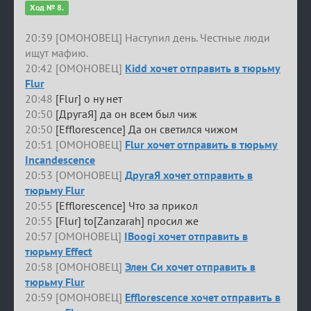
Ход № 8.
20:39 [ОМОНОВЕЦ] Наступил день. Честные люди
ищут мафию.
20:42 [ОМОНОВЕЦ]
Kidd хочет отправить в тюрьму
Flur
20:48
[Flur] о ну нет
20:50
[ДругаЯ] да он всем был чиж
20:50
[Efflorescence] Да он светился чижом
20:51 [ОМОНОВЕЦ]
Flur хочет отправить в тюрьму
Incandescence
20:53 [ОМОНОВЕЦ]
ДругаЯ хочет отправить в
тюрьму Flur
20:55
[Efflorescence] Что за прикол
20:55
[Flur] to[Zanzarah] просил же
20:57 [ОМОНОВЕЦ]
IBoogi хочет отправить в
тюрьму Effect
20:58 [ОМОНОВЕЦ]
Элен Си хочет отправить в
тюрьму Flur
20:59 [ОМОНОВЕЦ]
Efflorescence хочет отправить в