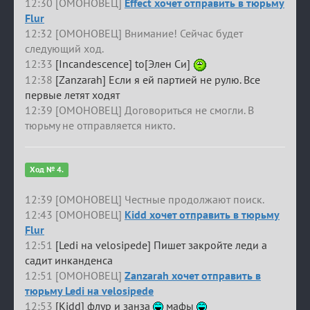
12:30 [ОМОНОВЕЦ]
Effect хочет отправить в тюрьму
Flur
12:32 [ОМОНОВЕЦ] Внимание! Сейчас будет
следующий ход.
12:33
[Incandescence] to[Элен Си]
12:38
[Zanzarah] Если я ей партией не рулю. Все
первые летят ходят
12:39 [ОМОНОВЕЦ] Договориться не смогли. В
тюрьму не отправляется никто.
Ход № 4.
12:39 [ОМОНОВЕЦ] Честные продолжают поиск.
12:43 [ОМОНОВЕЦ]
Kidd хочет отправить в тюрьму
Flur
12:51
[Ledi на velosipede] Пишет закройте леди а
садит инканденса
12:51 [ОМОНОВЕЦ]
Zanzarah хочет отправить в
тюрьму Ledi на velosipede
12:53
[Kidd] флур и занза
мафы