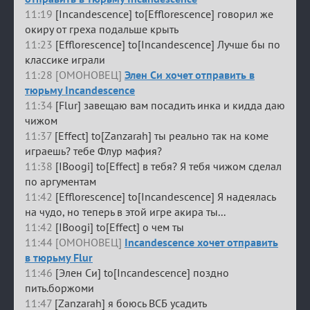
11:19
[Incandescence] to[Efflorescence] говорил же
окиру от греха подальше крыть
11:23
[Efflorescence] to[Incandescence] Лучше бы по
классике играли
11:28 [ОМОНОВЕЦ]
Элен Си хочет отправить в
тюрьму Incandescence
11:34
[Flur] завещаю вам посадить инка и кидда даю
чижом
11:37
[Effect] to[Zanzarah] ты реально так на коме
играешь? тебе Флур мафия?
11:38
[IBoogi] to[Effect] в тебя? Я тебя чижом сделал
по аргументам
11:42
[Efflorescence] to[Incandescence] Я надеялась
на чудо, но теперь в этой игре акира ты...
11:42
[IBoogi] to[Effect] о чем ты
11:44 [ОМОНОВЕЦ]
Incandescence хочет отправить
в тюрьму Flur
11:46
[Элен Си] to[Incandescence] поздно
пить.боржоми
11:47
[Zanzarah] я боюсь ВСБ усадить