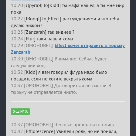
10:20
[ДругаЯ] to[Kidd] ты мафа нашел, а ты мне мир
пока
10:22
[IBoogi] to[Effect] рассуждениями и что тебя
делаю чижом?
10:23
[Zanzarah] так виднее ?
10:24
[Flur] таки нашли кома
10:29 [ОМОНОВЕЦ]
Effect хочет отправить в тюрьму
Zanzarah
10:30 [ОМОНОВЕЦ] Внимание! Сейчас будет
следующий ход.
10:32
[Kidd] я вам говорил флура надо было
посадить если не хотите вскрыть кома
10:37 [ОМОНОВЕЦ] Договориться не смогли. В
тюрьму не отправляется никто.
Ход № 3.
10:37 [ОМОНОВЕЦ] Честные продолжают поиск.
10:42
[Efflorescence] Увидели роль, но не поняли,