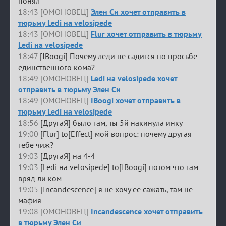
понял
18:43 [ОМОНОВЕЦ]
Элен Си хочет отправить в
тюрьму Ledi на velosipede
18:43 [ОМОНОВЕЦ]
Flur хочет отправить в тюрьму
Ledi на velosipede
18:47
[IBoogi] Почему леди не садится по просьбе
единственного кома?
18:49 [ОМОНОВЕЦ]
Ledi на velosipede хочет
отправить в тюрьму Элен Си
18:49 [ОМОНОВЕЦ]
IBoogi хочет отправить в
тюрьму Ledi на velosipede
18:56
[ДругаЯ] было там, ты 5й накинула инку
19:00
[Flur] to[Effect] мой вопрос: почему другая
тебе чиж?
19:03
[ДругаЯ] на 4-4
19:03
[Ledi на velosipede] to[IBoogi] потом что там
вряд ли ком
19:05
[Incandescence] я не хочу ее сажать, там не
мафия
19:08 [ОМОНОВЕЦ]
Incandescence хочет отправить
в тюрьму Элен Си