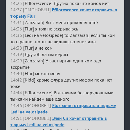
14:25
[Efflorescence] Других пока что комов нет
14:27 [ОМОНОВЕЦ]
Efflorescence хочет отправить в
тюрьму Flur
14:31
[Zanzarah] Вы с меня прикол тянете?
14:36
[Flur] я тож не вскрываюсь
14:36
[Ledi на velosipede] to[Zanzarah] если ты ком
то странно что ты не видишь во мне чижа
14:38
[Flur] я не ком
14:39
[ДругаЯ] да мы верим
14:39
[Zanzarah] У вас партии один ком одо
вскрытие
14:40
[Flur] можно меня
14:42
[Kidd] кроме флура других мафом пока нет
тоже
14:44
[Efflorescence] Вот такими беспорядочными
тычками найдем еще одного
14:46 [ОМОНОВЕЦ]
Flur хочет отправить в тюрьму
Ledi на velosipede
14:51 [ОМОНОВЕЦ]
Элен Си хочет отправить в
тюрьму Ledi на velosipede