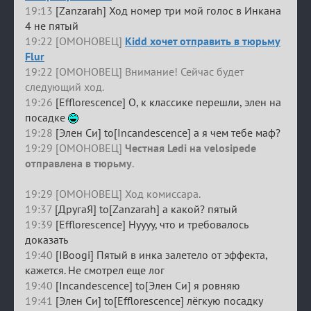
19:13
[Zanzarah] Ход номер три мой голос в Инкана
4 не пятый
19:22 [ОМОНОВЕЦ]
Kidd хочет отправить в тюрьму
Flur
19:22 [ОМОНОВЕЦ] Внимание! Сейчас будет
следующий ход.
19:26
[Efflorescence] О, к классике перешли, элен на
посадке
19:28
[Элен Си] to[Incandescence] а я чем тебе маф?
19:29 [ОМОНОВЕЦ]
Честная Ledi на velosipede
отправлена в тюрьму
.
19:29 [ОМОНОВЕЦ] Ход комиссара.
19:37
[ДругаЯ] to[Zanzarah] а какой? пятый
19:39
[Efflorescence] Нуууу, что и требовалось
доказать
19:40
[IBoogi] Пятый в инка залетело от эффекта,
кажется. Не смотрел еще лог
19:40
[Incandescence] to[Элен Си] я ровняю
19:41
[Элен Си] to[Efflorescence] лёгкую посадку