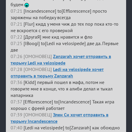
будем
07:21
[Incandescence] to[Efflorescence] просто
заряжены на победку всегда
07:21
[Flur] кидд у меня чиж до тех пор пока кто-то
не вскроется с его проверкой
07:22
[ДругаЯ] мне кид нравится и фло
07:25
[IBoogi] to[Ledi на velosipede] две да. Первые
две
07:26 [ОМОНОВЕЦ]
Zanzarah хочет отправить в
тюрьму Ledi на velosipede
07:28 [ОМОНОВЕЦ]
Ledi на velosipede хочет
отправить в тюрьму Zanzarah
07:36
[Kidd] первый пошел в мафа, потом не
говорите мне в конце, что я алиби делал и тыкал
напарника
07:37
[Efflorescence] to[Incandescence] Такая игра
хорошо с фреей работает
07:39 [ОМОНОВЕЦ]
Элен Си хочет отправить в
тюрьму Incandescence
07:40
[Ledi на velosipede] to[Zanzarah] как обоюдно