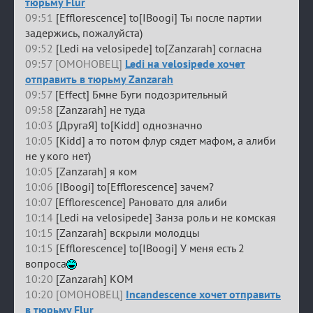
тюрьму Flur
09:51
[Efflorescence] to[IBoogi] Ты после партии
задержись, пожалуйста)
09:52
[Ledi на velosipede] to[Zanzarah] согласна
09:57 [ОМОНОВЕЦ]
Ledi на velosipede хочет
отправить в тюрьму Zanzarah
09:57
[Effect] Бмне Буги подозрительный
09:58
[Zanzarah] не туда
10:03
[ДругаЯ] to[Kidd] однозначно
10:05
[Kidd] а то потом флур сядет мафом, а алиби
не у кого нет)
10:05
[Zanzarah] я ком
10:06
[IBoogi] to[Efflorescence] зачем?
10:07
[Efflorescence] Рановато для алиби
10:14
[Ledi на velosipede] Занза роль и не комская
10:15
[Zanzarah] вскрыли молодцы
10:15
[Efflorescence] to[IBoogi] У меня есть 2
вопроса
10:20
[Zanzarah] КОМ
10:20 [ОМОНОВЕЦ]
Incandescence хочет отправить
в тюрьму Flur