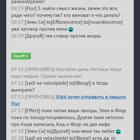
разнообразие?
06:53
[Flur] 5. найти смысл жизни, зачем это все,
ради чего? почему так? кто виноват и что делать?
06:57
[Элен Си] to[Efflorescence] to[Incandescence]
уже заговор против меня
06:59
[ДругаЯ] там сговор против акиры
Ход № 1.
07:11 [ОМОНОВЕЦ] Наступил день. Честные люди
ищут мафию. Приват выключен!
07:11
[Ledi на velosipede] to[IBoogi] а тогда
выиграли?
07:15 [ОМОНОВЕЦ]
Kidd хочет отправить в тюрьму
Flur
07:17
[Effect] пока читаю ваши заходы, Элен и Флур
пока по заходу понравились, Другая тоже неплохо
про Кида написала, Кид и Флур не два мафа
07:18
[Элен Си] to[ДругаЯ] они меня так любят
07:20
[Ledi на velosipede] to[IBoogi] если да, то