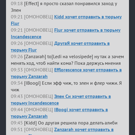
09:18
[Effect] я просто сказал понравился заход у
Элен
09:21 [ОМОНОВЕЦ]
Kidd хочет отправить в тюрьму
Flur
09:21 [ОМОНОВЕЦ]
Flur хочет отправить в тюрьму
Incandescence
09:26 [ОМОНОВЕЦ]
ДругаЯ хочет отправить в
тюрьму Flur
09:26
[Zanzarah] to[Ledi на velosipede] ну так а зачем
менять ход, чтоб найти кома? Пока держусь мнения
09:33 [ОМОНОВЕЦ]
Efflorescence хочет отправить в
тюрьму Zanzarah
09:34
[IBoogi] Если эфф чиж, то элен и флер чижи. Я
чиж
09:43 [ОМОНОВЕЦ]
Элен Си хочет отправить в
тюрьму Incandescence
09:44 [ОМОНОВЕЦ]
IBoogi хочет отправить в
тюрьму Zanzarah
09:45
[Kidd] Оо другая решила пора делать алиби
09:51 [ОМОНОВЕЦ]
Zanzarah хочет отправить в