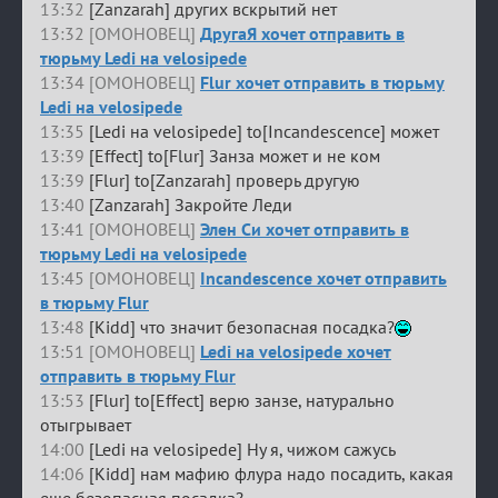
13:32
[Zanzarah] других вскрытий нет
13:32 [ОМОНОВЕЦ]
ДругаЯ хочет отправить в
тюрьму Ledi на velosipede
13:34 [ОМОНОВЕЦ]
Flur хочет отправить в тюрьму
Ledi на velosipede
13:35
[Ledi на velosipede] to[Incandescence] может
13:39
[Effect] to[Flur] Занза может и не ком
13:39
[Flur] to[Zanzarah] проверь другую
13:40
[Zanzarah] Закройте Леди
13:41 [ОМОНОВЕЦ]
Элен Си хочет отправить в
тюрьму Ledi на velosipede
13:45 [ОМОНОВЕЦ]
Incandescence хочет отправить
в тюрьму Flur
13:48
[Kidd] что значит безопасная посадка?
13:51 [ОМОНОВЕЦ]
Ledi на velosipede хочет
отправить в тюрьму Flur
13:53
[Flur] to[Effect] верю занзе, натурально
отыгрывает
14:00
[Ledi на velosipede] Ну я, чижом сажусь
14:06
[Kidd] нам мафию флура надо посадить, какая
еще безопасная посадка?