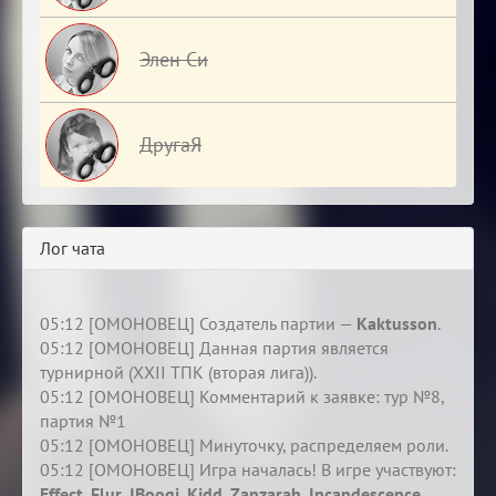
Элен Си
ДругаЯ
Лог чата
05:12 [ОМОНОВЕЦ] Создатель партии —
Kaktusson
.
05:12 [ОМОНОВЕЦ] Данная партия является
турнирной (XXII ТПК (вторая лига)).
05:12 [ОМОНОВЕЦ] Комментарий к заявке: тур №8,
партия №1
05:12 [ОМОНОВЕЦ] Минуточку, распределяем роли.
05:12 [ОМОНОВЕЦ] Игра началась! В игре участвуют:
Effect
,
Flur
,
IBoogi
,
Kidd
,
Zanzarah
,
Incandescence
,