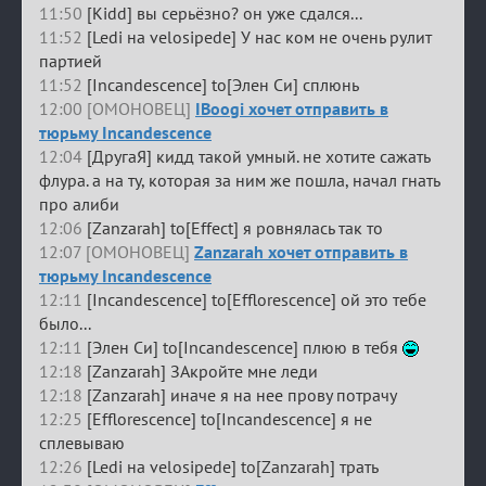
11:50
[Kidd] вы серьёзно? он уже сдался...
11:52
[Ledi на velosipede] У нас ком не очень рулит
партией
11:52
[Incandescence] to[Элен Си] сплюнь
12:00 [ОМОНОВЕЦ]
IBoogi хочет отправить в
тюрьму Incandescence
12:04
[ДругаЯ] кидд такой умный. не хотите сажать
флура. а на ту, которая за ним же пошла, начал гнать
про алиби
12:06
[Zanzarah] to[Effect] я ровнялась так то
12:07 [ОМОНОВЕЦ]
Zanzarah хочет отправить в
тюрьму Incandescence
12:11
[Incandescence] to[Efflorescence] ой это тебе
было...
12:11
[Элен Си] to[Incandescence] плюю в тебя
12:18
[Zanzarah] ЗАкройте мне леди
12:18
[Zanzarah] иначе я на нее прову потрачу
12:25
[Efflorescence] to[Incandescence] я не
сплевываю
12:26
[Ledi на velosipede] to[Zanzarah] трать