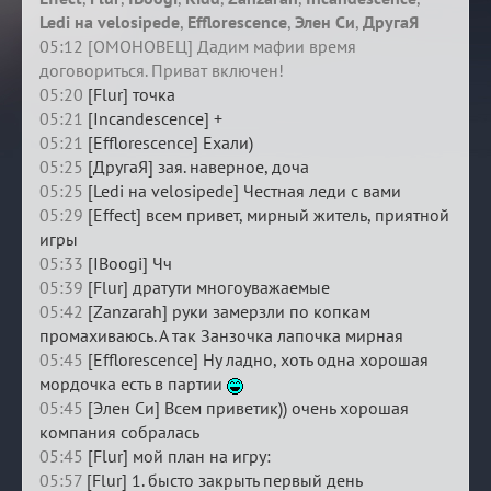
Ledi на velosipede
,
Efflorescence
,
Элен Си
,
ДругаЯ
05:12 [ОМОНОВЕЦ] Дадим мафии время
договориться. Приват включен!
05:20
[Flur] точка
05:21
[Incandescence] +
05:21
[Efflorescence] Ехали)
05:25
[ДругаЯ] зая. наверное, доча
05:25
[Ledi на velosipede] Честная леди с вами
05:29
[Effect] всем привет, мирный житель, приятной
игры
05:33
[IBoogi] Чч
05:39
[Flur] дратути многоуважаемые
05:42
[Zanzarah] руки замерзли по копкам
промахиваюсь. А так Занзочка лапочка мирная
05:45
[Efflorescence] Ну ладно, хоть одна хорошая
мордочка есть в партии
05:45
[Элен Си] Всем приветик)) очень хорошая
компания собралась
05:45
[Flur] мой план на игру:
05:57
[Flur] 1. бысто закрыть первый день