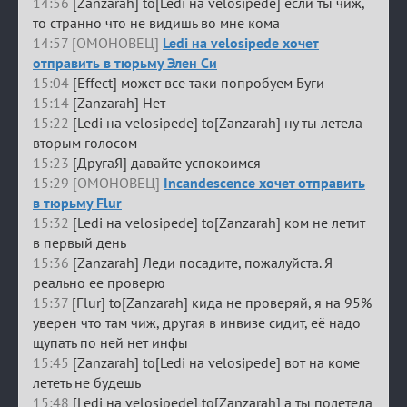
14:56
[Zanzarah] to[Ledi на velosipede] если ты чиж,
то странно что не видишь во мне кома
14:57 [ОМОНОВЕЦ]
Ledi на velosipede хочет
отправить в тюрьму Элен Си
15:04
[Effect] может все таки попробуем Буги
15:14
[Zanzarah] Нет
15:22
[Ledi на velosipede] to[Zanzarah] ну ты летела
вторым голосом
15:23
[ДругаЯ] давайте успокоимся
15:29 [ОМОНОВЕЦ]
Incandescence хочет отправить
в тюрьму Flur
15:32
[Ledi на velosipede] to[Zanzarah] ком не летит
в первый день
15:36
[Zanzarah] Леди посадите, пожалуйста. Я
реально ее проверю
15:37
[Flur] to[Zanzarah] кида не проверяй, я на 95%
уверен что там чиж, другая в инвизе сидит, её надо
щупать по ней нет инфы
15:45
[Zanzarah] to[Ledi на velosipede] вот на коме
лететь не будешь
15:48
[Ledi на velosipede] to[Zanzarah] а ты полетела