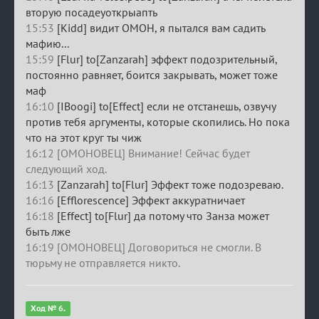
вторую посадеуоткрыапть
15:53
[Kidd] видит ОМОН, я пытался вам садить
мафию...
15:59
[Flur] to[Zanzarah] эффект подозрительный,
постоянно равняет, боится закрывать, может тоже
маф
16:10
[IBoogi] to[Effect] если не отстанешь, озвучу
против тебя аргументы, которые скопились. Но пока
что на этот круг ты чиж
16:12 [ОМОНОВЕЦ] Внимание! Сейчас будет
следующий ход.
16:13
[Zanzarah] to[Flur] Эффект тоже подозреваю.
16:16
[Efflorescence] Эффект аккуратничает
16:18
[Effect] to[Flur] да потому что Занза может
быть лже
16:19 [ОМОНОВЕЦ] Договориться не смогли. В
тюрьму не отправляется никто.
Ход № 6.