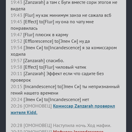
19:43
[Zanzarah] а там с Буги вместе сори этогоя не
видела
19:43
[Flur] ну как минимум занза не сажала всб
19:45
[Effect] to[Flur] ну она по чату мне
понравилась
19:47
[Flur] плюсик в карму
19:52
[Efflorescence] to[Элен Си] ну да
19:54
[Элен Си] to[Incandescence] я за комиссаром
ходила
19:57
[Zanzarah] спасибо.
19:58
[Effect] to[Flur] чиловый чатик
20:11
[Zanzarah] Эффект если что садите без
проверок
20:15
[Incandescence] to[Элен Си] ты непризнанный
гений нашего времени
20:24
[Элен Си] to[Incandescence] нет
20:26 [ОМОНОВЕЦ]
Комиссар Zanzarah проверил
жителя Kidd.
20:28 [ОМОНОВЕЦ] Наступила ночь. Ход мафии.
20:30 [ОМОНОВЕЦ]
Мафиози Incandescence