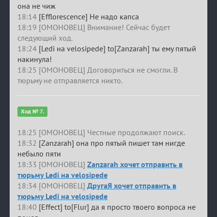
она не чиж
18:14
[Efflorescence] Не надо капса
18:19 [ОМОНОВЕЦ] Внимание! Сейчас будет
следующий ход.
18:24
[Ledi на velosipede] to[Zanzarah] ты ему пятый
накинула!
18:25 [ОМОНОВЕЦ] Договориться не смогли. В
тюрьму не отправляется никто.
Ход № 7.
18:25 [ОМОНОВЕЦ] Честные продолжают поиск.
18:32
[Zanzarah] она про пятый пишет там нигде
небыло пяти
18:33 [ОМОНОВЕЦ]
Zanzarah хочет отправить в
тюрьму Ledi на velosipede
18:34 [ОМОНОВЕЦ]
ДругаЯ хочет отправить в
тюрьму Ledi на velosipede
18:40
[Effect] to[Flur] да я просто твоего вопроса не