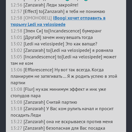
12:56
[Zanzarah] Леди закройте!
12:57
[Effect] to[Zanzarah] я тебя не понимаю
12:58 [ОМОНОВЕЦ]
IBoogi хочет отправить в
тюрьму Ledi на velosipede
12:58
[Элен Си] to[Incandescence] бумеранг
13:01
[ДругаЯ] зачем инку вешать тогда
13:02
[Ledi на velosipede] Это как вапще?
13:02
[Zanzarah] to[Ledi на velosipede] я ровняла
13:05
[Incandescence] to[Ledi на velosipede] может
там не ком
13:06
[Efflorescence] Ну вот так всегда. Когда
планируем не затягивать ... Я ж родить успею в этой
партии
13:08
[Flur] ну как минимум эффект и инк уже
стопудов пара
13:08
[Zanzarah] Считай партию
13:18
[Zanzarah] У Вас ком рулить начал и просит
посадить Леди
13:22
[Zanzarah] она не вскрываеся против меня
13:27
[Zanzarah] безопасная для Вас посадка