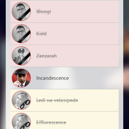
IBoogi
Kidd
Zanzarah
Incandescence
Ledi на velosipede
Efflorescence