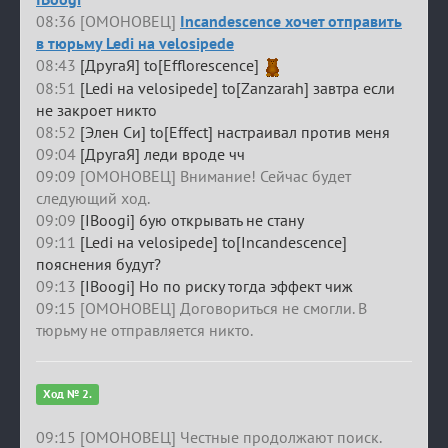
08:36 [ОМОНОВЕЦ]
Incandescence хочет отправить
в тюрьму Ledi на velosipede
08:43
[ДругаЯ] to[Efflorescence]
08:51
[Ledi на velosipede] to[Zanzarah] завтра если
не закроет никто
08:52
[Элен Си] to[Effect] настраивал против меня
09:04
[ДругаЯ] леди вроде чч
09:09 [ОМОНОВЕЦ] Внимание! Сейчас будет
следующий ход.
09:09
[IBoogi] 6ую открывать не стану
09:11
[Ledi на velosipede] to[Incandescence]
пояснения будут?
09:13
[IBoogi] Но по риску тогда эффект чиж
09:15 [ОМОНОВЕЦ] Договориться не смогли. В
тюрьму не отправляется никто.
Ход № 2.
09:15 [ОМОНОВЕЦ] Честные продолжают поиск.