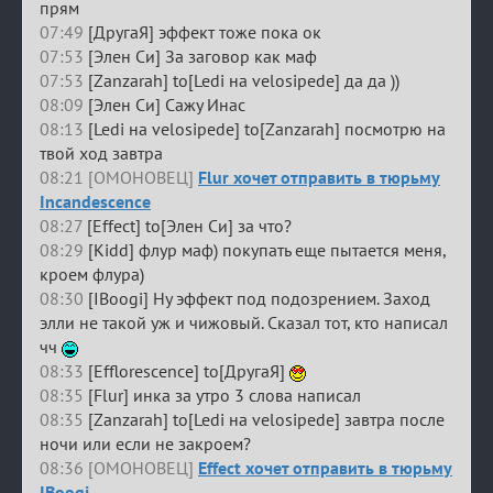
прям
07:49
[ДругаЯ] эффект тоже пока ок
07:53
[Элен Си] За заговор как маф
07:53
[Zanzarah] to[Ledi на velosipede] да да ))
08:09
[Элен Си] Сажу Инас
08:13
[Ledi на velosipede] to[Zanzarah] посмотрю на
твой ход завтра
08:21 [ОМОНОВЕЦ]
Flur хочет отправить в тюрьму
Incandescence
08:27
[Effect] to[Элен Си] за что?
08:29
[Kidd] флур маф) покупать еще пытается меня,
кроем флура)
08:30
[IBoogi] Ну эффект под подозрением. Заход
элли не такой уж и чижовый. Сказал тот, кто написал
чч
08:33
[Efflorescence] to[ДругаЯ]
08:35
[Flur] инка за утро 3 слова написал
08:35
[Zanzarah] to[Ledi на velosipede] завтра после
ночи или если не закроем?
08:36 [ОМОНОВЕЦ]
Effect хочет отправить в тюрьму
IBoogi