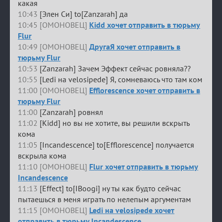
какая
10:43
[Элен Си] to[Zanzarah] да
10:45 [ОМОНОВЕЦ]
Kidd хочет отправить в тюрьму
Flur
10:49 [ОМОНОВЕЦ]
ДругаЯ хочет отправить в
тюрьму Flur
10:53
[Zanzarah] Зачем Эффект сейчас ровняла??
10:55
[Ledi на velosipede] Я, сомневаюсь что там ком
11:00 [ОМОНОВЕЦ]
Efflorescence хочет отправить в
тюрьму Flur
11:00
[Zanzarah] ровнял
11:02
[Kidd] но вы не хотите, вы решили вскрыть
кома
11:05
[Incandescence] to[Efflorescence] получается
вскрыла кома
11:10 [ОМОНОВЕЦ]
Flur хочет отправить в тюрьму
Incandescence
11:13
[Effect] to[IBoogi] ну ты как будто сейчас
пытаешься в меня играть по нелепым аргументам
11:15 [ОМОНОВЕЦ]
Ledi на velosipede хочет
отправить в тюрьму Incandescence