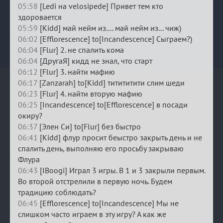
05:58
[Ledi на velosipede] Привет тем кто
здоровается
05:59
[Kidd] май нейм из.... май нейм из... чиж)
06:02
[Efflorescence] to[Incandescence] Сыграем?)
06:04
[Flur] 2. не спалить кома
06:04
[ДругаЯ] кидд не знал, что старт
06:12
[Flur] 3. найти мафию
06:17
[Zanzarah] to[Kidd] титититити слим шеди
06:23
[Flur] 4. найти вторую мафию
06:25
[Incandescence] to[Efflorescence] в посади
окиру?
06:37
[Элен Си] to[Flur] без быстро
06:41
[Kidd] флур просит беыстро закрыть день и не
спалить день, выполняю его просьбу закрываю
Флура
06:43
[IBoogi] Играл 3 игры. В 1 и 3 закрыли первым.
Во второй отстрелили в первую ночь. Будем
традицию соблюдать?
06:45
[Efflorescence] to[Incandescence] Мы не
слишком часто играем в эту игру? А как же