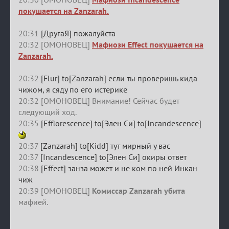
покушается на Zanzarah.
20:31
[ДругаЯ] пожалуйста
20:32 [ОМОНОВЕЦ]
Мафиози Effect покушается на
Zanzarah.
20:32
[Flur] to[Zanzarah] если ты проверишь кида
чижом, я сяду по его истерике
20:32 [ОМОНОВЕЦ] Внимание! Сейчас будет
следующий ход.
20:35
[Efflorescence] to[Элен Си] to[Incandescence]
20:37
[Zanzarah] to[Kidd] тут мирный у вас
20:37
[Incandescence] to[Элен Си] окиры ответ
20:38
[Effect] занза может и не ком по ней Инкан
чиж
20:39 [ОМОНОВЕЦ]
Комиссар Zanzarah убита
мафией.