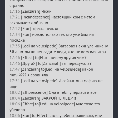
странно
17:16
[Zanzarah] Чижи
17:21
[Incandescence] настоящий ком с матом
вскрывается обычно
17:22
[Flur] эфекта нельзя
17:34
[Flur] можно только тех кто уже был на
посадке
17:35
[Ledi на velosipede] Загзарах накинула инкану
5й а потом пишет садите леди, жто не комская игра
17:46
[Effect] to[Flur] почему другая чиж?
17:46
[ДругаЯ] to[Zanzarah] ты передумала?
17:47
[Zanzarah] to[Ledi на velosipede] какой
пятый??? я сровняла
17:51
[Ledi на velosipede] И сейчас она мафию не
ищет
18:02
[Efflorescence] Она в тебя уперлась и все
18:04
[Zanzarah] ЗАКРОЙТЕ ЛЕДИ!!
18:06
[Effect] to[Ledi на velosipede] мне тоже это
убедило
18:06
[Flur] to[Effect] это я у тебя спрашиваю, мне