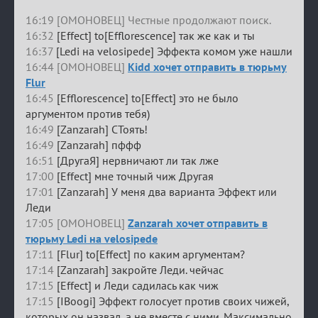
16:19 [ОМОНОВЕЦ] Честные продолжают поиск.
16:32
[Effect] to[Efflorescence] так же как и ты
16:37
[Ledi на velosipede] Эффекта комом уже нашли
16:44 [ОМОНОВЕЦ]
Kidd хочет отправить в тюрьму
Flur
16:45
[Efflorescence] to[Effect] это не было
аргументом против тебя)
16:49
[Zanzarah] СТоять!
16:49
[Zanzarah] пффф
16:51
[ДругаЯ] нервничают ли так лже
17:00
[Effect] мне точный чиж Другая
17:01
[Zanzarah] У меня два варианта Эффект или
Леди
17:05 [ОМОНОВЕЦ]
Zanzarah хочет отправить в
тюрьму Ledi на velosipede
17:11
[Flur] to[Effect] по каким аргументам?
17:14
[Zanzarah] закройте Леди. чейчас
17:15
[Effect] и Леди садилась как чиж
17:15
[IBoogi] Эффект голосует против своих чижей,
которых он назвал, а не вместе с ними. Максимально