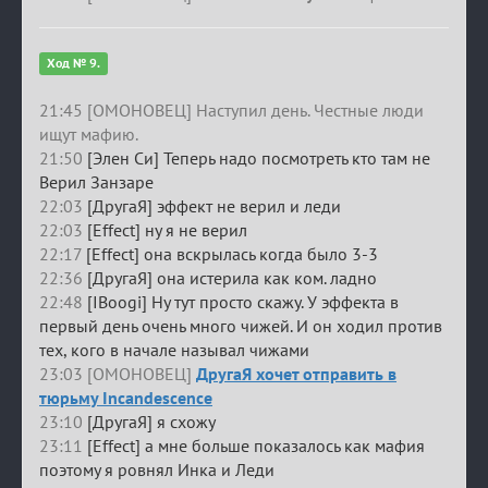
Ход № 9.
21:45 [ОМОНОВЕЦ] Наступил день. Честные люди
ищут мафию.
21:50
[Элен Си] Теперь надо посмотреть кто там не
Верил Занзаре
22:03
[ДругаЯ] эффект не верил и леди
22:03
[Effect] ну я не верил
22:17
[Effect] она вскрылась когда было 3-3
22:36
[ДругаЯ] она истерила как ком. ладно
22:48
[IBoogi] Ну тут просто скажу. У эффекта в
первый день очень много чижей. И он ходил против
тех, кого в начале называл чижами
23:03 [ОМОНОВЕЦ]
ДругаЯ хочет отправить в
тюрьму Incandescence
23:10
[ДругаЯ] я схожу
23:11
[Effect] а мне больше показалось как мафия
поэтому я ровнял Инка и Леди