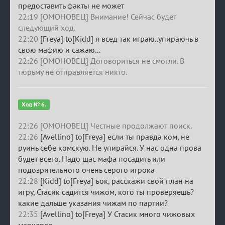
предоставить факты не может
22:19 [ОМОНОВЕЦ] Внимание! Сейчас будет
следующий ход.
22:20
[Freya] to[Kidd] я всед так играю..упираючь в
свою мафию и сажаю...
22:26 [ОМОНОВЕЦ] Договориться не смогли. В
тюрьму не отправляется никто.
Ход № 6.
22:26 [ОМОНОВЕЦ] Честные продолжают поиск.
22:26
[Avellino] to[Freya] если ты правда ком, не
руинь себе комскую. Не упирайся. У нас одна прова
будет всего. Надо щас мафа посадить или
подозрительного очень серого игрока
22:28
[Kidd] to[Freya] ъок, расскажи свой план на
игру, Стасик садится чижом, кого ты проверяешь?
какие дальше указания чижам по партии?
22:35
[Avellino] to[Freya] У Стасик много чижовых