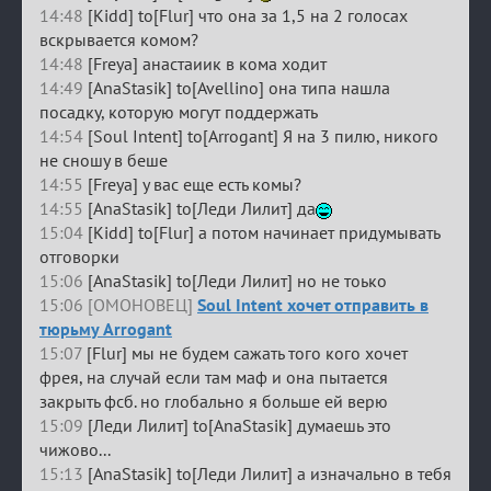
14:48
[Kidd] to[Flur] что она за 1,5 на 2 голосах
вскрывается комом?
14:48
[Freya] анастаиик в кома ходит
14:49
[AnaStasik] to[Avellino] она типа нашла
посадку, которую могут поддержать
14:54
[Soul Intent] to[Arrogant] Я на 3 пилю, никого
не сношу в беше
14:55
[Freya] у вас еще есть комы?
14:55
[AnaStasik] to[Леди Лилит] да
15:04
[Kidd] to[Flur] а потом начинает придумывать
отговорки
15:06
[AnaStasik] to[Леди Лилит] но не тоько
15:06 [ОМОНОВЕЦ]
Soul Intent хочет отправить в
тюрьму Arrogant
15:07
[Flur] мы не будем сажать того кого хочет
фрея, на случай если там маф и она пытается
закрыть фсб. но глобально я больше ей верю
15:09
[Леди Лилит] to[AnaStasik] думаешь это
чижово...
15:13
[AnaStasik] to[Леди Лилит] а изначально в тебя