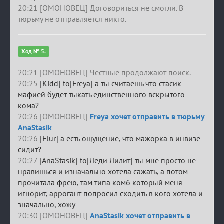
20:21 [ОМОНОВЕЦ] Договориться не смогли. В
тюрьму не отправляется никто.
Ход № 5.
20:21 [ОМОНОВЕЦ] Честные продолжают поиск.
20:25
[Kidd] to[Freya] а ты считаешь что стасик
мафией будет тыкать единственного вскрытого
кома?
20:26 [ОМОНОВЕЦ]
Freya хочет отправить в тюрьму
AnaStasik
20:26
[Flur] а есть ощущение, что мажорка в инвизе
сидит?
20:27
[AnaStasik] to[Леди Лилит] ты мне просто не
нравишься и изначально хотела сажать, а потом
прочитала фрею, там типа ком6 который меня
игнорит, аррогант попросил сходить в кого хотела и
значально, хожу
20:30 [ОМОНОВЕЦ]
AnaStasik хочет отправить в