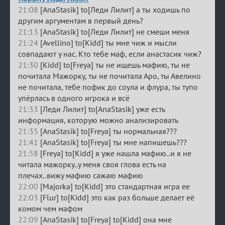
21:08
[AnaStasik] to[Леди Лилит] а ты ходишь по
другим аргументам в первый день?
21:13
[AnaStasik] to[Леди Лилит] не смеши меня
21:24
[Avellino] to[Kidd] ты мне чиж и мысли
совпадают у нас. Кто тебе маф, если анастасик чиж?
21:30
[Kidd] to[Freya] ты не ищешь мафию, ты не
почитала Мажорку, ты не почитала Аро, ты Авелино
не почитала, тебе пофик до соула и флура, ты тупо
упёрлась в одного игрока и всё
21:33
[Леди Лилит] to[AnaStasik] уже есть
информация, которую можно анализировать
21:35
[AnaStasik] to[Freya] ты нормальная???
21:41
[AnaStasik] to[Freya] ты мне напишешь???
21:58
[Freya] to[Kidd] я уже нашла мафию..и я не
читала мажорку..у меня своя глова есть на
плечах..вижу мафию сажаю мафию
22:00
[Majorka] to[Kidd] это стандартная игра ее
22:03
[Flur] to[Kidd] это как раз больше делает её
комом чем мафом
22:09
[AnaStasik] to[Freya] to[Kidd] она мне