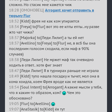
сложно. Но стасик мне кажется чиж
18:28 [ОМОНОВЕЦ]
Arrogant хочет отправить в
тюрьму Flur
18:32
[Kidd] фрея не как ком упирается
18:34
[Freya] to[Flur] вот это ее кпты епты..ну разве
жто чат чижа?
18:37
[Majorka] to[Леди Лилит] а ты ей нет
18:37
[Avellino] to[Freya] to[Flur] не, в всб бы она
последним голосом сходила, если маф в 90%
случаев)
18:38
[Леди Лилит] Не мржет маф так очевидно
ходить в ответ.. хотя фиг знает
18:47
[Леди Лилит] Я в турнирах раньше не играла
18:49
[Kidd] тупо нашла посадку и тычет, мол она в
кома хоидла, коем Фрея вроде как не является
18:54
[Soul Intent] to[Arrogant] А какие мысли у тебя,
что я каким-то образом, ком?
Чем это
обосновано?
19:05
[Flur] to[Avellino]
19:07
[AnaStasik] to[Kidd] ёя тут