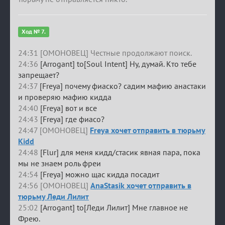
Ход № 7.
24:31 [ОМОНОВЕЦ] Честные продолжают поиск.
24:36
[Arrogant] to[Soul Intent] Ну, думай. Кто тебе
запрещает?
24:37
[Freya] почему фиаско? садим мафию анастаки
и проверяю мафию кидда
24:40
[Freya] вот и все
24:43
[Freya] где фиасо?
24:47 [ОМОНОВЕЦ]
Freya хочет отправить в тюрьму
Kidd
24:48
[Flur] для меня кидд/стасик явная пара, пока
мы не знаем роль фреи
24:54
[Freya] можно щас кидда посадит
24:56 [ОМОНОВЕЦ]
AnaStasik хочет отправить в
тюрьму Леди Лилит
25:02
[Arrogant] to[Леди Лилит] Мне главное не
Фрею.