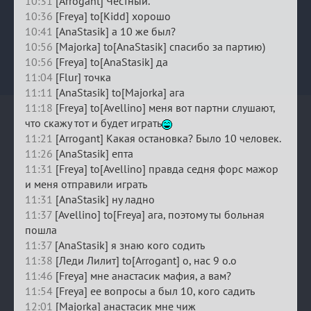
10:31
[Arrogant] Честный.
10:36
[Freya] to[Kidd] хорошо
10:41
[AnaStasik] а 10 же был?
10:56
[Majorka] to[AnaStasik] спасибо за партию)
10:56
[Freya] to[AnaStasik] да
11:04
[Flur] точка
11:11
[AnaStasik] to[Majorka] ага
11:18
[Freya] to[Avellino] меня вот партни слушают,
что скажу тот и будет играть
11:21
[Arrogant] Какая остановка? Было 10 человек.
11:26
[AnaStasik] епта
11:31
[Freya] to[Avellino] правда седня форс мажор
и меня отправили играть
11:31
[AnaStasik] ну ладно
11:37
[Avellino] to[Freya] ага, поэтому ты больная
пошла
11:37
[AnaStasik] я знаю кого содить
11:38
[Леди Лилит] to[Arrogant] о, нас 9 о.о
11:46
[Freya] мне анастасик мафия, а вам?
11:54
[Freya] ее вопросы а был 10, кого садить
12:01
[Majorka] анастасик мне чиж