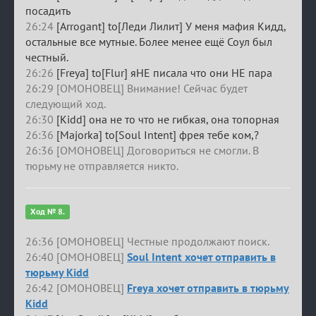
посадить
26:24
[Arrogant] to[Леди Лилит] У меня мафия Кидд,
остальные все мутные. Более менее ещё Соул был
честный.
26:26
[Freya] to[Flur] яНЕ писала что они НЕ пара
26:29 [ОМОНОВЕЦ] Внимание! Сейчас будет
следующий ход.
26:30
[Kidd] она не то что не гибкая, она топорная
26:36
[Majorka] to[Soul Intent] фрея тебе ком,?
26:36 [ОМОНОВЕЦ] Договориться не смогли. В
тюрьму не отправляется никто.
Ход № 8.
26:36 [ОМОНОВЕЦ] Честные продолжают поиск.
26:40 [ОМОНОВЕЦ]
Soul Intent хочет отправить в
тюрьму Kidd
26:42 [ОМОНОВЕЦ]
Freya хочет отправить в тюрьму
Kidd