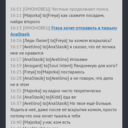
16:11 [ОМОНОВЕЦ] Честные продолжают поиск.
16:11
[Majorka] to[Freya] как скажете посадим,
найди второго
16:13 [ОМОНОВЕЦ]
Freya хочет отправить в тюрьму
AnaStasik
16:16
[Леди Лилит] to[Freya] ты комом вскрылась?
16:17
[Avellino] to[AnaStasik] я сказал, что её логика
мне не нравится
16:17
[AnaStasik] to[Avellino] ёпокажи
16:19
[Arrogant] to[Soul Intent] Рандомную для кого?
16:25
[Freya] to[Majorka] постараюсь
16:28
[AnaStasik] to[Avellino] а не говори, что дело
не в этом
16:35
[Majorka] ну ладно чисто теоретически
16:36
[AnaStasik] to[Kidd] ёда ве
16:37
[Avellino] to[AnaStasik] Но твоя ещё больше.
Ходить в неё, даже после её вскрытия комом, просто
потому что она хочет тыкать в тебя
16:40
[Majorka] у нас ком есть