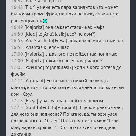
16:42
[AnaStasik] да все
16:48
[Flur] у меня есть пара вариантов кто может
быть ком кроме фреи, но пока не вижу смысла это
рассматривать
16:49
[Majorka] она сажает стасик как мафа
16:50
[Kidd] to[AnaStasik] всё? не ком?)
16:53
[AnaStasik] to[Freya] покаж мне мой левый чат
16:55
[AnaStasik] ёпям щас
17:00
[Majorka] в другого не пойдет так понимаю
17:00
[Majorka] какие у нас есть варианты?
17:02
[Avellino] to[AnaStasik] ходи в кого хотела до
фрейм
17:11
[Arrogant] Её только ленивый не увидел
комом, в том, что она ком есть сомнения только если
ком - Соул.
17:13
[Freya] у вас вариант пойти за комом
17:13
[Soul Intent] to[Arrogant] В целом рандомную,
для чего она написана? Понятно, да, ты вернулся
после паузы в...10 лет? Но зачем писать мол: "Если
ком, надо вскрыться"? Это так-то всем очевидная
доктрина.