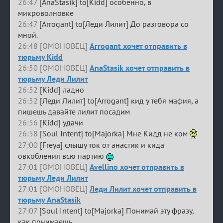
26:47
[AnaStasik] to[Kidd] особенно, в
микроволновке
26:47
[Arrogant] to[Леди Лилит] До разговора со
мной.
26:48 [ОМОНОВЕЦ]
Arrogant хочет отправить в
тюрьму Kidd
26:50 [ОМОНОВЕЦ]
AnaStasik хочет отправить в
тюрьму Леди Лилит
26:52
[Kidd] ладно
26:52
[Леди Лилит] to[Arrogant] кид у тебя мафия, а
пишешь давайте лилит посадим
26:56
[Kidd] удачи
26:58
[Soul Intent] to[Majorka] Мне Кидд не ком
27:00
[Freya] слышу ток от анастик и кида
овкобления всю партию
27:01 [ОМОНОВЕЦ]
Avellino хочет отправить в
тюрьму Леди Лилит
27:01 [ОМОНОВЕЦ]
Леди Лилит хочет отправить в
тюрьму AnaStasik
27:07
[Soul Intent] to[Majorka] Понимай эту фразу,
как понимаешь