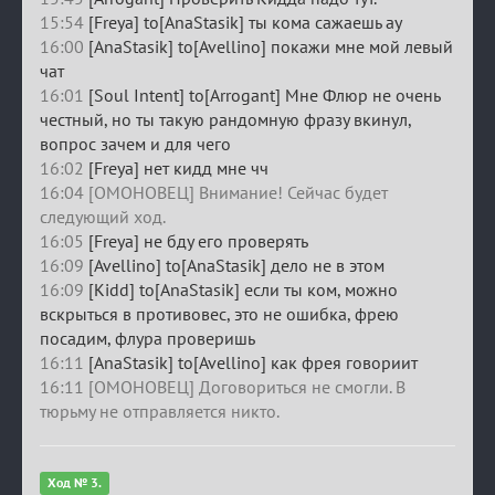
15:54
[Freya] to[AnaStasik] ты кома сажаешь ау
16:00
[AnaStasik] to[Avellino] покажи мне мой левый
чат
16:01
[Soul Intent] to[Arrogant] Мне Флюр не очень
честный, но ты такую рандомную фразу вкинул,
вопрос зачем и для чего
16:02
[Freya] нет кидд мне чч
16:04 [ОМОНОВЕЦ] Внимание! Сейчас будет
следующий ход.
16:05
[Freya] не бду его проверять
16:09
[Avellino] to[AnaStasik] дело не в этом
16:09
[Kidd] to[AnaStasik] если ты ком, можно
вскрыться в противовес, это не ошибка, фрею
посадим, флура проверишь
16:11
[AnaStasik] to[Avellino] как фрея говориит
16:11 [ОМОНОВЕЦ] Договориться не смогли. В
тюрьму не отправляется никто.
Ход № 3.