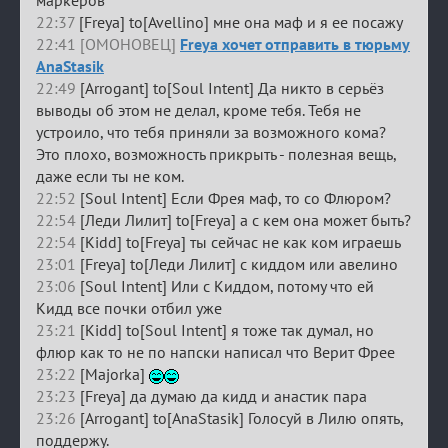
маркеров
22:37
[Freya] to[Avellino] мне она маф и я ее посажу
22:41 [ОМОНОВЕЦ]
Freya хочет отправить в тюрьму
AnaStasik
22:49
[Arrogant] to[Soul Intent] Да никто в серьёз
выводы об этом не делал, кроме тебя. Тебя не
устроило, что тебя приняли за возможного кома?
Это плохо, возможность прикрыть - полезная вещь,
даже если ты не ком.
22:52
[Soul Intent] Если Фрея маф, то со Флюром?
22:54
[Леди Лилит] to[Freya] а с кем она может быть?
22:54
[Kidd] to[Freya] ты сейчас не как ком играешь
23:01
[Freya] to[Леди Лилит] с киддом или авелино
23:06
[Soul Intent] Или с Киддом, потому что ей
Кидд все почки отбил уже
23:21
[Kidd] to[Soul Intent] я тоже так думал, но
флюр как то не по напски написал что Верит Фрее
23:22
[Majorka]
23:23
[Freya] да думаю да кидд и анастик пара
23:26
[Arrogant] to[AnaStasik] Голосуй в Лилю опять,
поддержу.