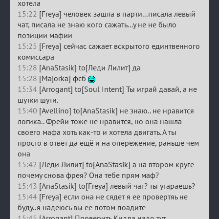
хотела
15:22
[Freya] человек зашла в парти...писала левый
чат, писала не знаю кого сажать...у не не было
позиции мафии
15:25
[Freya] сейчас сажает вскрытого единтвенного
комиссара
15:28
[AnaStasik] to[Леди Лилит] да
15:28
[Majorka] фсб
15:34
[Arrogant] to[Soul Intent] Ты играй давай, а не
шутки шути.
15:40
[Avellino] to[AnaStasik] не знаю.. не нравится
логика.. Фрейи тоже не нравится, но она нашла
своего мафа хоть как-то и хотела двигать. А ты
просто в ответ да ещё и на опережение, раньше чем
она
15:42
[Леди Лилит] to[AnaStasik] а на втором круге
почему снова фрея? Она тебе прям маф?
15:43
[AnaStasik] to[Freya] левый чат? ты угараешь?
15:44
[Freya] если она не сядет я ее провертяь не
буду..я надеюсь вы ее потом поадите
15:45
[Arrogant] Проверить Кидда надо тут.