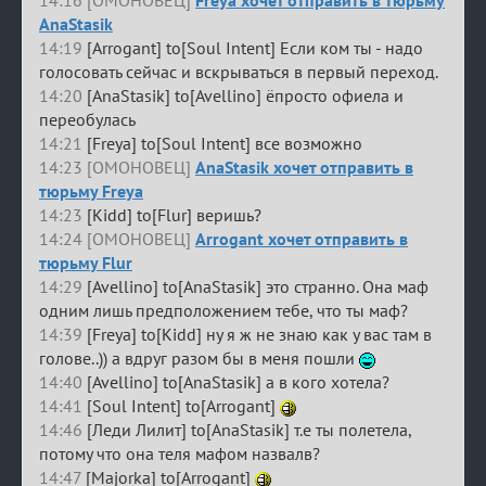
14:16 [ОМОНОВЕЦ]
Freya хочет отправить в тюрьму
AnaStasik
14:19
[Arrogant] to[Soul Intent] Если ком ты - надо
голосовать сейчас и вскрываться в первый переход.
14:20
[AnaStasik] to[Avellino] ёпросто офиела и
переобулась
14:21
[Freya] to[Soul Intent] все возможно
14:23 [ОМОНОВЕЦ]
AnaStasik хочет отправить в
тюрьму Freya
14:23
[Kidd] to[Flur] веришь?
14:24 [ОМОНОВЕЦ]
Arrogant хочет отправить в
тюрьму Flur
14:29
[Avellino] to[AnaStasik] это странно. Она маф
одним лишь предположением тебе, что ты маф?
14:39
[Freya] to[Kidd] ну я ж не знаю как у вас там в
голове..)) а вдруг разом бы в меня пошли
14:40
[Avellino] to[AnaStasik] а в кого хотела?
14:41
[Soul Intent] to[Arrogant]
14:46
[Леди Лилит] to[AnaStasik] т.е ты полетела,
потому что она теля мафом назвалв?
14:47
[Majorka] to[Arrogant]