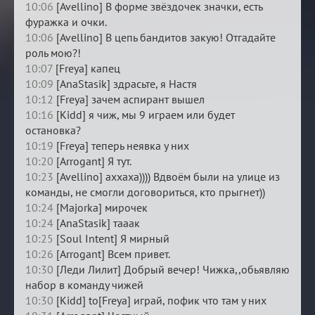
10:06
[Avellino] В форме звёздочек значки, есть
фуражка и очки.
10:06
[Avellino] В цепь бандитов закую! Отгадайте
роль мою?!
10:07
[Freya] капец
10:09
[AnaStasik] здрасьте, я Настя
10:12
[Freya] зачем аспирант вышел
10:16
[Kidd] я чиж, мы 9 играем или будет
остановка?
10:19
[Freya] теперь неявка у них
10:20
[Arrogant] Я тут.
10:23
[Avellino] аххаха)))) Вдвоём были на улице из
команды, не смогли договориться, кто прыгнет))
10:24
[Majorka] мирочек
10:24
[AnaStasik] тааак
10:25
[Soul Intent] Я мирный
10:26
[Arrogant] Всем привет.
10:30
[Леди Лилит] Добрый вечер! Чижка,,обьявляю
набор в команду чижей
10:30
[Kidd] to[Freya] играй, пофик что там у них