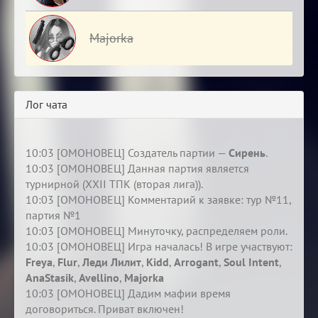
Majorka
Лог чата
10:03 [ОМОНОВЕЦ] Создатель партии —
Сирень
.
10:03 [ОМОНОВЕЦ] Данная партия является
турнирной (XXII ТПК (вторая лига)).
10:03 [ОМОНОВЕЦ] Комментарий к заявке: тур №11,
партия №1
10:03 [ОМОНОВЕЦ] Минуточку, распределяем роли.
10:03 [ОМОНОВЕЦ] Игра началась! В игре участвуют:
Freya
,
Flur
,
Леди Лилит
,
Kidd
,
Arrogant
,
Soul Intent
,
AnaStasik
,
Avellino
,
Majorka
10:03 [ОМОНОВЕЦ] Дадим мафии время
договориться. Приват включен!