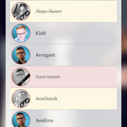
Леди Лилит
Kidd
Arrogant
Soul Intent
AnaStasik
Avellino