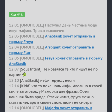
Ход № 1.
12:01 [ОМОНОВЕЦ] Наступил день. Честные люди
ищут мафию. Приват выключен!
12:03 [ОМОНОВЕЦ]
AnaStasik хочет отправить в
тюрьму Freya
12:04 [ОМОНОВЕЦ]
Arrogant хочет отправить в
тюрьму Flur
12:05 [ОМОНОВЕЦ]
Freya хочет отправить в тюрьму
AnaStasik
12:07
[Soul Intent] Не нравятся те кто пишут не по
партии
12:10
[AnaStasik] нефиг ерунду нести
12:14
[Kidd] что то пока ноль инфы, Авелино в своей
стиле заготовок, у Мажорки две фразы, Фрея
наивная была вроде, Стасик чатит, фруга можно
сказать нет, аро в своём стиле, лилит не смотрел
12:14 [ОМОНОВЕЦ]
Majorka хочет отправить в