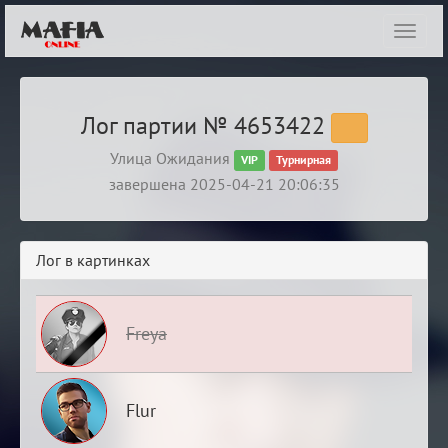
Показ
навиг
Лог партии № 4653422
Улица Ожидания
VIP
Турнирная
завершена 2025-04-21 20:06:35
Лог в картинках
Freya
Flur