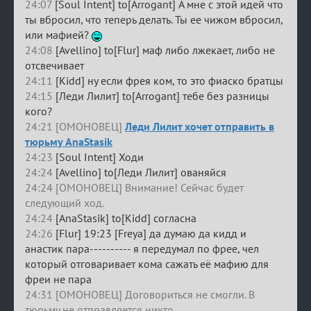
24:07
[Soul Intent] to[Arrogant] А мне с этой идей что
ты вбросил, что теперь делать. Ты ее чижом вбросил,
или мафией?
24:08
[Avellino] to[Flur] маф либо лжекает, либо не
отсвечивает
24:11
[Kidd] ну если фрея ком, то это фиаско братцы
24:15
[Леди Лилит] to[Arrogant] тебе без разницы
кого?
24:21 [ОМОНОВЕЦ]
Леди Лилит хочет отправить в
тюрьму AnaStasik
24:23
[Soul Intent] Ходи
24:24
[Avellino] to[Леди Лилит] ованяйся
24:24 [ОМОНОВЕЦ] Внимание! Сейчас будет
следующий ход.
24:24
[AnaStasik] to[Kidd] согласна
24:26
[Flur] 19:23 [Freya] да думаю да кидд и
анастик пара---------- я передумал по фрее, чел
который отговаривает кома сажать её мафию для
фреи не пара
24:31 [ОМОНОВЕЦ] Договориться не смогли. В
тюрьму не отправляется никто.