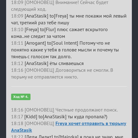
18:09 [ОМОНОВЕЦ] Внимание! Сейчас будет
следующий ход.
18:09
[AnaStasik] to[Freya] ты мне покажи мой левый
чат, третиий раз тебе пишу
18:10
[Freya] to[Flur] плюс сажает вскрытого
кома..не следит за чатом
18:11
[Arrogant] to[Soul Intent] Потому что не
понятно какие у тебя в голове мысли и почему ты
тянешь с голосом так долго.
18:12
[AnaStasik] ёты сливаешься
18:16 [ОМОНОВЕЦ] Договориться не смогли. В
тюрьму не отправляется никто.
Ход № 4.
18:16 [ОМОНОВЕЦ] Честные продолжают поиск.
18:17
[Kidd] to[AnaStasik] ты куда пропала?)
18:18 [ОМОНОВЕЦ]
Freya хочет отправить в тюрьму
AnaStasik
18:22
[Леди Лилит] to[Majorka] я пока не знаю, мне