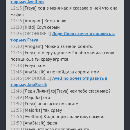
тюрьму Avellino
12:15
[Freya] ход в меня как я сказала о ней что она
мафия
12:16
[Arrogant] Кома знаю,
12:20
[Kidd] Соул серый
12:23 [ОМОНОВЕЦ]
Леди Лилит хочет отправить в
тюрьму Freya
12:30
[Arrogant] Можно за мной ходить.
12:35
[Freya] кто ерунду несет? я обозначила свою
позицию..а ты сразу агрится
12:38
[Freya] ком
12:43
[AnaStasik] я не пойду за аррогантом
12:46 [ОМОНОВЕЦ]
Avellino хочет отправить в
тюрьму AnaStasik
12:46
[Леди Лилит] to[Freya] чем тебе стася маф?
12:49
[Majorka] ого
12:52
[Freya] анастасик посадите
12:53
[Majorka] так сразу
12:56
[Avellino] Кидд норм аналитику намутил
12:59
[AnaStasik] фрея
13:00
[Freya] второго попробую найти