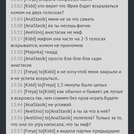
13:02
[Kidd] кто верит что Фрея будет вскрываться
комом на двух голосоах?
13:04
[AnaStasik] меня не за что сажать
13:08
[AnaStasik] ёа ты несешь фигню
13:11
[Avellino] анастасик не маф
13:17
[Kidd] мафом она часто на 2-3 голосах
вскрывается, комом не припомню
13:20
[Majorka] +кидд
13:20
[AnaStasik] просто бла-бла-бла садм
анастасик
13:21
[Freya] to[Kidd] я не хочу чтоб меня закрыли и
я не успела вскрыться..
13:36
[Kidd] to[Freya] 1,5 минуты было целых
13:41
[Freya] to[Kidd] как обычно и бывает..уж лучше
я вскроюсь так..чем совмем без пров играть будете
13:44
[AnaStasik] не успевай
13:45
[Avellino] to[AnaStasik] а ты за что в неё?
13:56
[Avellino] to[AnaStasik] полетела? Только за то,
что она по утру написала, что ты маф?
13:57
[Freya] to[Kidd] я видела партии предыдушие