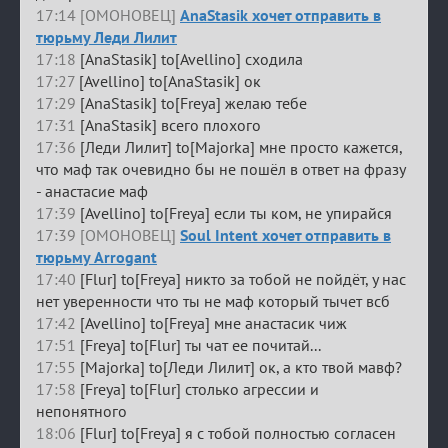
17:14 [ОМОНОВЕЦ]
AnaStasik хочет отправить в
тюрьму Леди Лилит
17:18
[AnaStasik] to[Avellino] сходила
17:27
[Avellino] to[AnaStasik] ок
17:29
[AnaStasik] to[Freya] желаю тебе
17:31
[AnaStasik] всего плохого
17:36
[Леди Лилит] to[Majorka] мне просто кажется,
что маф так очевидно бы не пошёл в ответ на фразу
- анастасие маф
17:39
[Avellino] to[Freya] если ты ком, не упирайся
17:39 [ОМОНОВЕЦ]
Soul Intent хочет отправить в
тюрьму Arrogant
17:40
[Flur] to[Freya] никто за тобой не пойдёт, у нас
нет уверенности что ты не маф который тычет всб
17:42
[Avellino] to[Freya] мне анастасик чиж
17:51
[Freya] to[Flur] ты чат ее почитай...
17:55
[Majorka] to[Леди Лилит] ок, а кто твой мавф?
17:58
[Freya] to[Flur] столько агрессии и
непонятного
18:06
[Flur] to[Freya] я с тобой полностью согласен