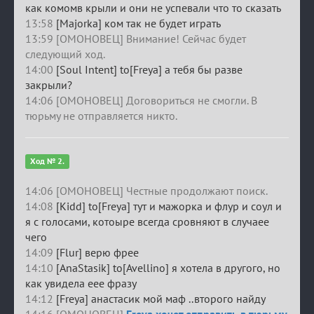
как комомв крыли и они не успевали что то сказать
13:58
[Majorka] ком так не будет играть
13:59 [ОМОНОВЕЦ] Внимание! Сейчас будет
следующий ход.
14:00
[Soul Intent] to[Freya] а тебя бы разве
закрыли?
14:06 [ОМОНОВЕЦ] Договориться не смогли. В
тюрьму не отправляется никто.
Ход № 2.
14:06 [ОМОНОВЕЦ] Честные продолжают поиск.
14:08
[Kidd] to[Freya] тут и мажорка и флур и соул и
я с голосами, котоыре всегда сровняют в случаее
чего
14:09
[Flur] верю фрее
14:10
[AnaStasik] to[Avellino] я хотела в другого, но
как увидела еее фразу
14:12
[Freya] анастасик мой маф ..второго найду