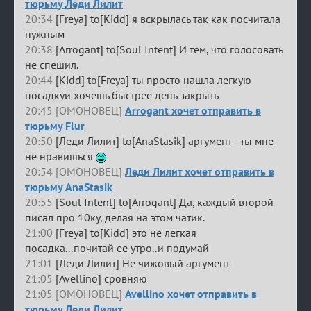
тюрьму Леди Лилит
20:34
[Freya] to[Kidd] я вскрылась так как посчитала
нужным
20:38
[Arrogant] to[Soul Intent] И тем, что голосовать
не спешил.
20:44
[Kidd] to[Freya] ты просто нашла легкую
посадкуи хочешь быстрее день закрыть
20:45 [ОМОНОВЕЦ]
Arrogant хочет отправить в
тюрьму Flur
20:50
[Леди Лилит] to[AnaStasik] аргумент - ты мне
не нравишься
20:54 [ОМОНОВЕЦ]
Леди Лилит хочет отправить в
тюрьму AnaStasik
20:55
[Soul Intent] to[Arrogant] Да, каждый второй
писал про 10ку, делая на этом чатик.
21:00
[Freya] to[Kidd] это не легкая
посадка...почитай ее утро..и подумай
21:01
[Леди Лилит] Не чижовый аргумент
21:05
[Avellino] сровняю
21:05 [ОМОНОВЕЦ]
Avellino хочет отправить в
тюрьму Леди Лилит