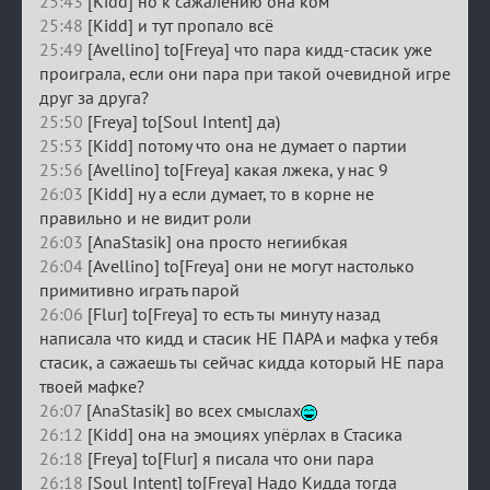
25:43
[Kidd] но к сажалению она ком
25:48
[Kidd] и тут пропало всё
25:49
[Avellino] to[Freya] что пара кидд-стасик уже
проиграла, если они пара при такой очевидной игре
друг за друга?
25:50
[Freya] to[Soul Intent] да)
25:53
[Kidd] потому что она не думает о партии
25:56
[Avellino] to[Freya] какая лжека, у нас 9
26:03
[Kidd] ну а если думает, то в корне не
правильно и не видит роли
26:03
[AnaStasik] она просто негиибкая
26:04
[Avellino] to[Freya] они не могут настолько
примитивно играть парой
26:06
[Flur] to[Freya] то есть ты минуту назад
написала что кидд и стасик НЕ ПАРА и мафка у тебя
стасик, а сажаешь ты сейчас кидда который НЕ пара
твоей мафке?
26:07
[AnaStasik] во всех смыслах
26:12
[Kidd] она на эмоциях упёрлах в Стасика
26:18
[Freya] to[Flur] я писала что они пара
26:18
[Soul Intent] to[Freya] Надо Кидда тогда