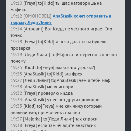
19:10
[Freya] to[Kidd] ты щас наговоришь на
мафию...
19:12 [ОМОНОВЕЦ]
AnaStasik хочет отправить в
тюрьму Леди Лилит
19:14
[Arrogant] Вот Кидд не честного играет. Это
точно.
19:18
[Freya] to[Kidd] я тя чч дала..и ты будешь
проверка
19:19
[Леди Лилит] to[Majorka] интересно, конечно
почему
19:25
[Kidd] to[Freya] аха-ха это угрозы?)
19:25
[AnaStasik] to[Kidd] эта фрея
19:27
[Леди Лилит] to[AnaStasik] чем я тебн маф
19:28
[AnaStasik] меня игнори
19:32
[Freya] проверяю кидда
19:34
[AnaStasik] у нее нет других доводов
19:35
[Kidd] to[Freya] мне как чижу который
анализирует, прям очень страшно
19:37
[Majorka] to[Леди Лилит] так спроси
19:38
[Freya] если там чч адите анастасик