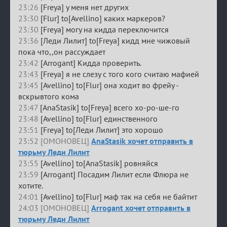
23:26
[Freya] у меня нет других
23:30
[Flur] to[Avellino] каких маркеров?
23:30
[Freya] могу на кидда переключится
23:36
[Леди Лилит] to[Freya] кидд мне чижовый
пока что,,он рассуждает
23:42
[Arrogant] Кидда проверить.
23:43
[Freya] я не слезу с того кого считаю мафией
23:45
[Avellino] to[Flur] она ходит во фрейу -
вскрывтого кома
23:47
[AnaStasik] to[Freya] всего хо-ро-ше-го
23:48
[Avellino] to[Flur] единственного
23:51
[Freya] to[Леди Лилит] это хорошо
23:52 [ОМОНОВЕЦ]
AnaStasik хочет отправить в
тюрьму Леди Лилит
23:55
[Avellino] to[AnaStasik] ровняйся
23:59
[Arrogant] Посадим Лилит если Флюра не
хотите.
24:01
[Avellino] to[Flur] маф так на себя не байтит
24:03 [ОМОНОВЕЦ]
Arrogant хочет отправить в
тюрьму Леди Лилит