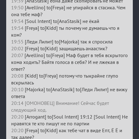
19:39
[AnaStasik] ёона даже скопировать не может
19:50
[Avellino] to[Freya] не упирайся в стасика. Чем
она тебе маф?
19:54
[Soul Intent] to[AnaStasik] не ёкай
19:54
[Freya] to[Kidd] ты почему не думаешь что я
ком?
19:55
[Леди Лилит] to[Majorka] так я спросила
20:02
[Freya] to[Kidd] защищаешь анаастик?
20:07
[Avellino] to[Freya] Маф будет в тебя вскрытого
кома ходить? Байтя голоса в себя? И не лжекая в
ответ?
20:08
[Kidd] to[Freya] потому что тыкрайне глупо
вскрылась
20:10
[Majorka] to[AnaStasik] to[Леди Лилит] не вижу
ответа
20:14 [ОМОНОВЕЦ] Внимание! Сейчас будет
следующий ход.
20:20
[Arrogant] to[Soul Intent] 19:12 [Soul Intent] Не
нравятся те кто пишут не по партии
20:20
[Freya] to[Kidd] как тебе чат в виде Епт, Ё Ё и
так далее?