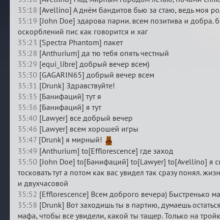
35:18
[Avellino] А днём бандитов бью за стаю, ведь моя рол
35:19
[John Doe] здарова парни. всем позитива и добра. 
оскорблений пис как говорится и хаг
35:23
[Spectra Phantom] пакет
35:28
[Anthurium] да тю тебя опять честный
35:29
[equi_libre] добрый вечер всем)
35:30
[GAGARIN65] добрый вечер всем
35:31
[Drunk] Здравствуйте!
35:35
[Банифаций] тут я
35:36
[Банифаций] я тут
35:40
[Lawyer] все добрый вечер
35:46
[Lawyer] всем хорошей игры
35:47
[Drunk] я мирный!
35:49
[Anthurium] to[Efflorescence] где заход
35:50
[John Doe] to[Банифаций] to[Lawyer] to[Avellino] я 
тосковать тут а потом как вас увидел так сразу понял. жи
и двухчасовой
35:52
[Efflorescence] Всем доброго вечера) Быстренько 
35:58
[Drunk] Вот заходишь ты в партию, думаешь остаться
мафа, чтобы все увидели, какой ты тащер. Только на тройк