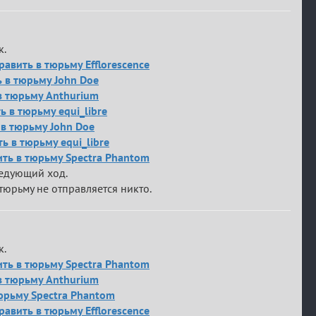
к.
равить в тюрьму Efflorescence
ь в тюрьму John Doe
 в тюрьму Anthurium
 в тюрьму equi_libre
ь в тюрьму John Doe
ь в тюрьму equi_libre
вить в тюрьму Spectra Phantom
ледующий ход.
тюрьму не отправляется никто.
к.
вить в тюрьму Spectra Phantom
 в тюрьму Anthurium
тюрьму Spectra Phantom
равить в тюрьму Efflorescence