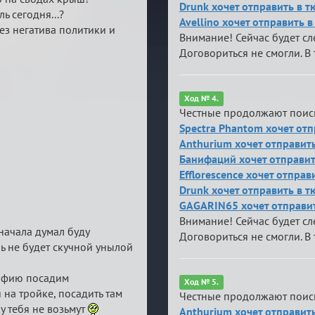
Drunk хочет отправить в 
ь сегодня...?
Avellino хочет отправить 
без негатива политики и
Внимание! Сейчас будет с
Договориться не смогли. В 
Ход № 4.
Честные продолжают поис
Spectra Phantom хочет отп
Anthurium хочет отправит
Банифаций хочет отправит
Efflorescence хочет отпра
Drunk хочет отправить в 
GAGARIN65 хочет отправит
Внимание! Сейчас будет с
сначала думал буду
Договориться не смогли. В 
знь не будет скучной унылой
мафию посадим
Ход № 5.
 на тройке, посадить там
Честные продолжают поис
у тебя не возьмут
Anthurium хочет отправит