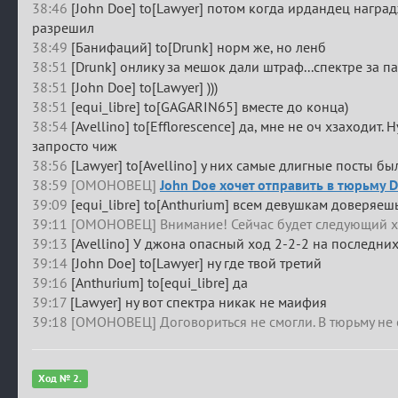
38:46
[John Doe] to[Lawyer] потом когда ирдандец наград
разрешил
38:49
[Банифаций] to[Drunk] норм же, но ленб
38:51
[Drunk] онлику за мешок дали штраф...спектре за па
38:51
[John Doe] to[Lawyer] )))
38:51
[equi_libre] to[GAGARIN65] вместе до конца)
38:54
[Avellino] to[Efflorescence] да, мне не оч хзаходит. Н
запросто чиж
38:56
[Lawyer] to[Avellino] у них самые длигные посты бы
38:59 [ОМОНОВЕЦ]
John Doe хочет отправить в тюрьму 
39:09
[equi_libre] to[Anthurium] всем девушкам доверяешь
39:11 [ОМОНОВЕЦ] Внимание! Сейчас будет следующий х
39:13
[Avellino] У джона опасный ход 2-2-2 на последни
39:14
[John Doe] to[Lawyer] ну где твой третий
39:16
[Anthurium] to[equi_libre] да
39:17
[Lawyer] ну вот спектра никак не маифия
39:18 [ОМОНОВЕЦ] Договориться не смогли. В тюрьму не 
Ход № 2.