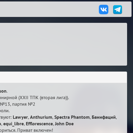
son
.
нирной (XXII ТПК (вторая лига)).
р №13, партия №2
роли.
твуют:
Lawyer
,
Anthurium
,
Spectra Phantom
,
Банифаций
,
o
,
equi_libre
,
Efflorescence
,
John Doe
риться. Приват включен!