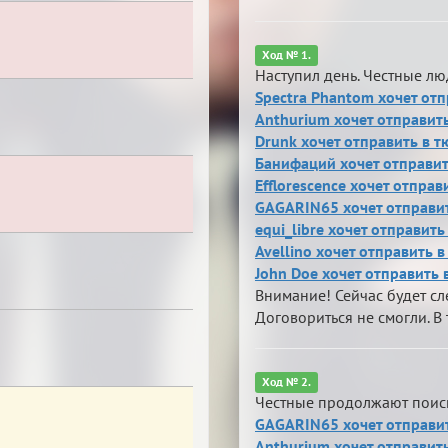
Ход № 1.
Наступил день. Честные л
Spectra Phantom хочет отп
Anthurium хочет отправить
Drunk хочет отправить в 
Банифаций хочет отправи
Efflorescence хочет отпра
GAGARIN65 хочет отправить
equi_libre хочет отправит
Avellino хочет отправить в
John Doe хочет отправить 
Внимание! Сейчас будет с
Договориться не смогли. В 
Ход № 2.
Честные продолжают поис
GAGARIN65 хочет отправит
Anthurium хочет отправить