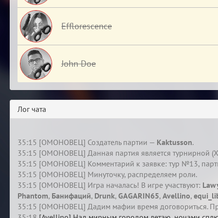
Efflorescence
John Doe
Лог чата
35:15 [ОМОНОВЕЦ] Создатель партии —
Kaktusson
.
35:15 [ОМОНОВЕЦ] Данная партия является турнирной (XXI
35:15 [ОМОНОВЕЦ] Комментарий к заявке: тур №13, пар
35:15 [ОМОНОВЕЦ] Минуточку, распределяем роли.
35:15 [ОМОНОВЕЦ] Игра началась! В игре участвуют:
Law
Phantom
,
Банифаций
,
Drunk
,
GAGARIN65
,
Avellino
,
equi_li
35:15 [ОМОНОВЕЦ] Дадим мафии время договориться. Пр
35:18
[Avellino] Над мирным городом летаю, ночами спл