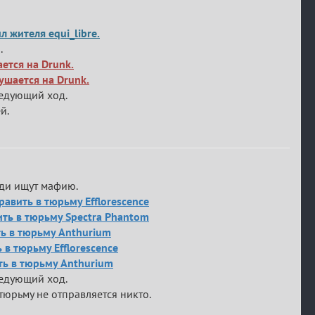
л жителя equi_libre.
.
ется на Drunk.
ушается на Drunk.
ледующий ход.
й.
юди ищут мафию.
равить в тюрьму Efflorescence
вить в тюрьму Spectra Phantom
ь в тюрьму Anthurium
 в тюрьму Efflorescence
ть в тюрьму Anthurium
ледующий ход.
тюрьму не отправляется никто.