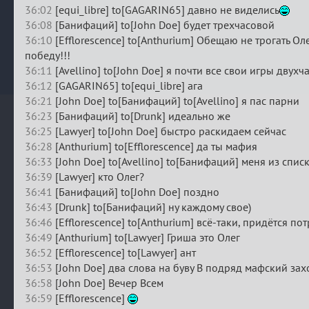
36:02
[equi_libre] to[GAGARIN65] давно не виделись
36:08
[Банифаций] to[John Doe] будет трехчасовой
36:10
[Efflorescence] to[Anthurium] Обещаю не трогать Оле
победу!!!
36:11
[Avellino] to[John Doe] я почти все свои игры двух
36:12
[GAGARIN65] to[equi_libre] ага
36:21
[John Doe] to[Банифаций] to[Avellino] я пас парни
36:23
[Банифаций] to[Drunk] идеально же
36:25
[Lawyer] to[John Doe] быстро раскидаем сейчас
36:28
[Anthurium] to[Efflorescence] да ты мафия
36:33
[John Doe] to[Avellino] to[Банифаций] меня из спи
36:39
[Lawyer] кто Олег?
36:41
[Банифаций] to[John Doe] поздно
36:43
[Drunk] to[Банифаций] ну каждому свое)
36:46
[Efflorescence] to[Anthurium] всё-таки, придётся пот
36:49
[Anthurium] to[Lawyer] Гриша это Олег
36:52
[Efflorescence] to[Lawyer] ант
36:53
[John Doe] два слова на буву В подряд мафский зах
36:58
[John Doe] Вечер Всем
36:59
[Efflorescence]