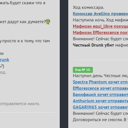
жать будет скажи что я
Ход комиссара.
Комиссар Avellino провери
Наступила ночь. Ход мафии
кет дадут как думаете?
Мафиози equi_libre покуша
Мафиози Efflorescence пок
Внимание! Сейчас будет с
у просто я к тому, что там
Честный Drunk убит
мафие
ли
Drunk
?)
Ход № 10.
од.
Наступил день. Честные л
х
Spectra Phantom хочет отп
Efflorescence хочет отпра
Банифаций хочет отправит
Anthurium хочет отправить
отправляется никто.
GAGARIN65 хочет отправи
Внимание! Сейчас будет с
Договориться не смогли. В 