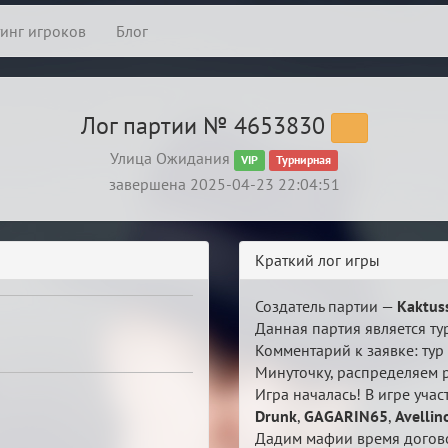
тинг игроков
Блог
Лог партии № 4653830
Улица Ожидания
VIP
Турнирная
завершена 2025-04-23 22:04:51
Краткий лог игры
Создатель партии —
Kaktus
Данная партия является тур
Комментарий к заявке: ту
Минуточку, распределяем 
Игра началась! В игре учас
Drunk
,
GAGARIN65
,
Avellin
Дадим мафии время догово