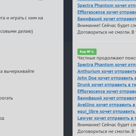
Spectra Phantom хочет отп
Efflorescence хочет отпра
га и играть с ним на
Банифаций хочет отправить
Внимание! Сейчас будет с
часовыми делаю)
Договориться не смогли. В 
Ход № 6.
Честные продолжают поис
Spectra Phantom хочет отп
ска вычеркивайте
Anthurium хочет отправит
John Doe хочет отправить
Drunk хочет отправить в 
Efflorescence хочет отпра
рогать
Банифаций хочет отправить
Avellino хочет отправить 
equi_libre хочет отправит
од
Lawyer хочет отправить в
Внимание! Сейчас будет с
Договориться не смогли. В 