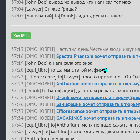
37:04
[John Doe] вывод чо вывод кто написал тот маф
37:04
[Lawyer] Он жзе Гриша?
37:05
[Банифаций] to[Drunk] сидеть, решать, такое
Ход № 1.
37:13 [ОМОНОВЕЦ] Наступил день. Честные люди ищут м
37:16 [ОМОНОВЕЦ]
Spectra Phantom хочет отправить в т
37:19
[John Doe] а написала это эква
37:20
[equi_libre] тогда мы с гагой мафия
37:22
[Efflorescence] to[Lawyer] просто прими это... Он Олег
37:22 [ОМОНОВЕЦ]
Anthurium хочет отправить в тюрьму 
37:24
[Drunk] to[Банифаций] да чо там решать... монетку 
37:26 [ОМОНОВЕЦ]
Drunk хочет отправить в тюрьму Spe
37:26 [ОМОНОВЕЦ]
Банифаций хочет отправить в тюрь
37:33 [ОМОНОВЕЦ]
Efflorescence хочет отправить в тюр
37:34 [ОМОНОВЕЦ]
GAGARIN65 хочет отправить в тюрьму
37:43
[equi_libre] to[Anthurium] меня не надо сажать, я пу
37:45
[Lawyer] to[Avellino] ты не считаешь джона и дран
37:50
[Anthurium] верю экви