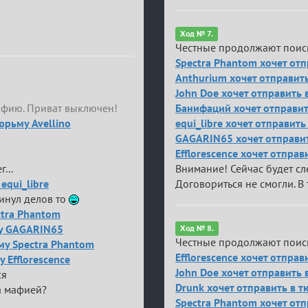
Ход № 7.
Честные продолжают поис
Spectra Phantom хочет отп
Anthurium хочет отправит
John Doe хочет отправить
афию. Приват выключен!
Банифаций хочет отправить
юрьму Avellino
equi_libre хочет отправит
GAGARIN65 хочет отправит
Efflorescence хочет отпра
...
Внимание! Сейчас будет с
equi_libre
Договориться не смогли. В 
кинул делов то
ctra Phantom
му GAGARIN65
Ход № 8.
Честные продолжают поис
ьму Spectra Phantom
Efflorescence хочет отпра
 Efflorescence
John Doe хочет отправить
ся
Drunk хочет отправить в 
ка мафией?
Spectra Phantom хочет отп