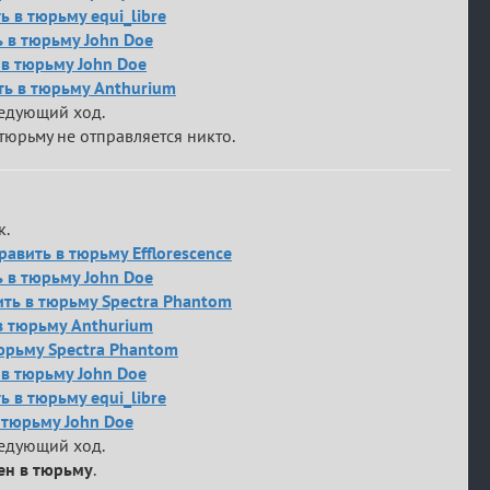
 в тюрьму equi_libre
ь в тюрьму John Doe
ь в тюрьму John Doe
ть в тюрьму Anthurium
ледующий ход.
тюрьму не отправляется никто.
к.
равить в тюрьму Efflorescence
ь в тюрьму John Doe
вить в тюрьму Spectra Phantom
 в тюрьму Anthurium
тюрьму Spectra Phantom
ь в тюрьму John Doe
 в тюрьму equi_libre
в тюрьму John Doe
ледующий ход.
ен в тюрьму
.