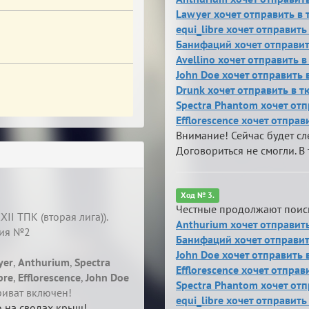
Lawyer хочет отправить в
equi_libre хочет отправит
Банифаций хочет отправит
Avellino хочет отправить в
John Doe хочет отправить 
Drunk хочет отправить в т
Spectra Phantom хочет отп
Efflorescence хочет отпра
Внимание! Сейчас будет с
Договориться не смогли. В 
Ход № 3.
Честные продолжают поис
I ТПК (вторая лига)).
Anthurium хочет отправит
тия №2
Банифаций хочет отправит
John Doe хочет отправить 
yer
,
Anthurium
,
Spectra
Efflorescence хочет отпра
bre
,
Efflorescence
,
John Doe
Spectra Phantom хочет отп
иват включен!
equi_libre хочет отправит
ю на сводах крыш!