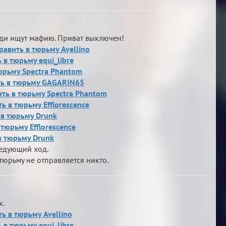
юди ищут мафию. Приват выключен!
равить в тюрьму Avellino
 в тюрьму equi_libre
тюрьму Spectra Phantom
ть в тюрьму GAGARIN65
вить в тюрьму Spectra Phantom
 в тюрьму Efflorescence
ь в тюрьму Drunk
 тюрьму Efflorescence
в тюрьму Drunk
ледующий ход.
тюрьму не отправляется никто.
к.
ь в тюрьму Avellino
 в тюрьму equi_libre