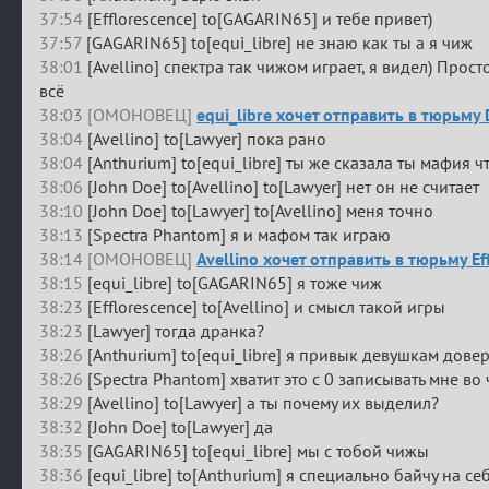
37:54
[Efflorescence] to[GAGARIN65] и тебе привет)
37:57
[GAGARIN65] to[equi_libre] не знаю как ты а я чиж
38:01
[Avellino] спектра так чижом играет, я видел) Прост
всё
38:03 [ОМОНОВЕЦ]
equi_libre хочет отправить в тюрьму
38:04
[Avellino] to[Lawyer] пока рано
38:04
[Anthurium] to[equi_libre] ты же сказала ты мафия ч
38:06
[John Doe] to[Avellino] to[Lawyer] нет он не считает
38:10
[John Doe] to[Lawyer] to[Avellino] меня точно
38:13
[Spectra Phantom] я и мафом так играю
38:14 [ОМОНОВЕЦ]
Avellino хочет отправить в тюрьму Ef
38:15
[equi_libre] to[GAGARIN65] я тоже чиж
38:23
[Efflorescence] to[Avellino] и смысл такой игры
38:23
[Lawyer] тогда дранка?
38:26
[Anthurium] to[equi_libre] я привык девушкам довер
38:26
[Spectra Phantom] хватит это с 0 записывать мне во
38:29
[Avellino] to[Lawyer] а ты почему их выделил?
38:32
[John Doe] to[Lawyer] да
38:35
[GAGARIN65] to[equi_libre] мы с тобой чижы
38:36
[equi_libre] to[Anthurium] я специально байчу на себ