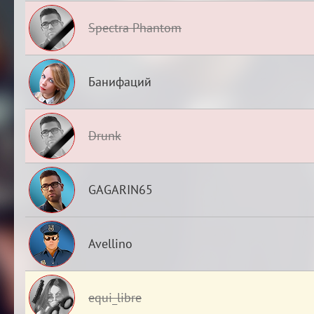
Spectra Phantom
Банифаций
Drunk
GAGARIN65
Avellino
equi_libre