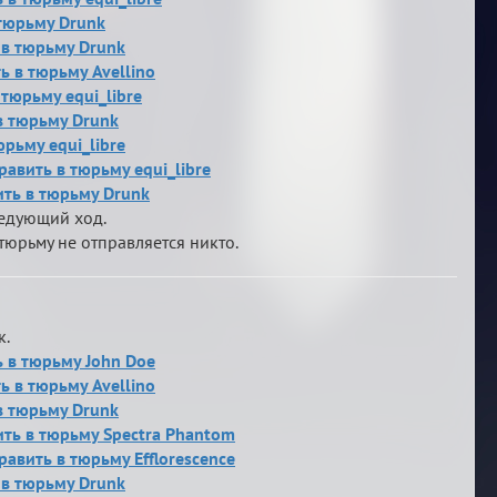
 тюрьму Drunk
ь в тюрьму Drunk
ь в тюрьму Avellino
 тюрьму equi_libre
в тюрьму Drunk
юрьму equi_libre
равить в тюрьму equi_libre
вить в тюрьму Drunk
ледующий ход.
тюрьму не отправляется никто.
к.
ь в тюрьму John Doe
ь в тюрьму Avellino
в тюрьму Drunk
вить в тюрьму Spectra Phantom
равить в тюрьму Efflorescence
ь в тюрьму Drunk