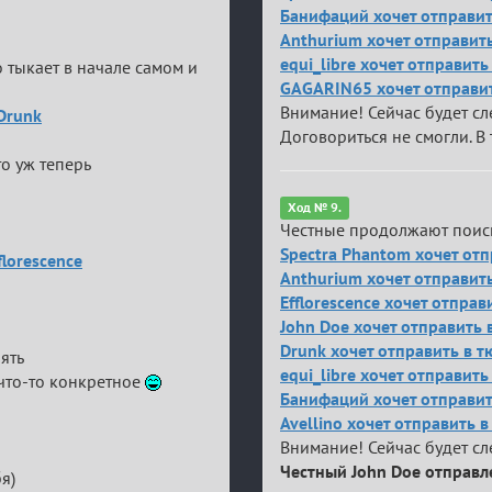
Банифаций хочет отправить
Anthurium хочет отправит
equi_libre хочет отправит
о тыкает в начале самом и
GAGARIN65 хочет отправи
Внимание! Сейчас будет с
 Drunk
Договориться не смогли. В 
то уж теперь
Ход № 9.
Честные продолжают поис
Spectra Phantom хочет отп
florescence
Anthurium хочет отправит
Efflorescence хочет отпра
John Doe хочет отправить
Drunk хочет отправить в 
ять
equi_libre хочет отправит
 что-то конкретное
Банифаций хочет отправить
Avellino хочет отправить 
Внимание! Сейчас будет с
Честный John Doe отправл
я)