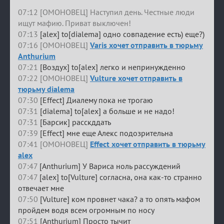
07:12 [ОМОНОВЕЦ] Наступил день. Честные люди
ищут мафию. Приват выключен!
07:13
[alex] to[dialema] одно совпадение есть) еще?)
07:16 [ОМОНОВЕЦ]
Varis хочет отправить в тюрьму
Anthurium
07:21
[Воздух] to[alex] легко и непринужденно
07:22 [ОМОНОВЕЦ]
Vulture хочет отправить в
тюрьму dialema
07:30
[Effect] Диалему пока не трогаю
07:31
[dialema] to[alex] а больше и не надо!
07:31
[Барсик] расскддать
07:39
[Effect] мне еще Алекс подозрительна
07:41 [ОМОНОВЕЦ]
Effect хочет отправить в тюрьму
alex
07:47
[Anthurium] У Вариса ноль рассуждений
07:47
[alex] to[Vulture] согласна, она как-то странно
отвечает мне
07:50
[Vulture] ком провнет чака? а то опять мафом
пройдем водя всем огромным по носу
07:51
[Anthurium] Просто тычит