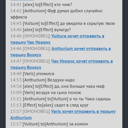
14:41
[alex] to[Effect] кто чиж?
14:42
[Anthurium] Фуф думал добил случайно
эффекта
14:43
[Vulture] to[Effect] да увидела я скрытую твою
14:46
[alex] to[Effect] вультур?
14:46 [ОМОНОВЕЦ]
Vulture хочет отправить в
тюрьму Чак Норрис
14:46 [ОМОНОВЕЦ]
Anthurium хочет отправить в
тюрьму Воздух
14:47 [ОМОНОВЕЦ]
Чак Норрис хочет отправить в
тюрьму Воздух
14:49
[Varis] утомился
14:53
[Anthurium] Воздуха надо
14:56
[alex] to[Effect] да, она больше чака маф
15:09
[Varis] воздух на сына похож
15:11
[Anthurium] to[Vulture] а чо ты Чака садишь
15:13
[Effect] to[alex] сядет в след круг
15:17 [ОМОНОВЕЦ]
Varis хочет отправить в тюрьму
Anthurium
15:17
[Vulture] to[Anthurium] за комом