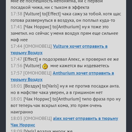
мне ее поспешность непонятна, ни с первой
посадкой чижа, ни с тыком в эффекта
17:38
[Vulture] to[Effect] чака сажу за тобой. хотя щас
готова развернуться в воздуха, он поплыл куда-то
17:41
[Чак Норрис] to[Anthurium] ну я тоже это
заметил. но сейчас у меня вохдух прям еще сильнее
маф нее
17:44 [ОМОНОВЕЦ]
Vulture хочет отправить в
тюрьму Воздух
17:47
[Effect] я подозревал Алекс, и проверил ее же
17:56
[Vulture]
мне кажется вы издеваетесь
17:57 [ОМОНОВЕЦ]
Anthurium хочет отправить в
тюрьму Воздух
18:01
[Воздух] to[Varis] ну я не против посадки анта.
но в мафстве чака уверен, а в гришином нет
18:01
[Чак Норрис] to[Anthurium] типо фраза про ну
вот теперь чак вскрыл кома, это прям очень
наигранно
18:03 [ОМОНОВЕЦ]
alex хочет отправить в тюрьму
Чак Норрис
18:09
[Varis] воздух мирок же...