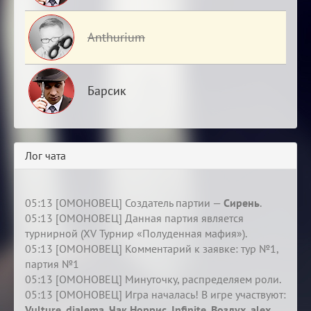
Anthurium
Барсик
Лог чата
05:13 [ОМОНОВЕЦ] Создатель партии —
Сирень
.
05:13 [ОМОНОВЕЦ] Данная партия является
турнирной (XV Турнир «Полуденная мафия»).
05:13 [ОМОНОВЕЦ] Комментарий к заявке: тур №1,
партия №1
05:13 [ОМОНОВЕЦ] Минуточку, распределяем роли.
05:13 [ОМОНОВЕЦ] Игра началась! В игре участвуют:
Vulture
,
dialema
,
Чак Норрис
,
Infinite
,
Воздух
,
alex
,