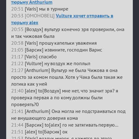
тюрьму Anthurium
20:51
[Varis] мы в турнире
20:53 [ОМОНОВЕЦ]
Vulture хочет отправить в
тюрьму alex
20:55
[Воздух] вультур конечно зря проверили, она
и так чижовая была
20:58
[Varis] прошу капельки уважения
21:05
[Барсик] извините, господин Варис
21:17
[Varis] спасибо
21:22
[Vulture] ну воздух же поплыл
21:27
[Anthurium] Вультур не была Чижова я она
просто за комом пошла. Хотя у Чака была такая же
логика как у ней
21:40
[alex] to[Воздух] мне нет, что значит зря? я
проверка первая а по кому должны были
проверять?0
21:41
[Anthurium] Она могла не подстраиваться под
не внушающего доверия кома
21:44
[Барсик] to[alex] го не затягивать первую...
21:51
[alex] to[Барсик] ок
21:53
[Varis] воздух мирок, я кажется до этого