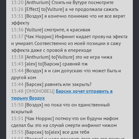
15:20
[Anthurium] Стоять на Вутуре посмотрите
15:26
[Effect] to[Vulture] а че продолжала сажать
15:31
[Воздух] я конечно понимаю что не все верят
эффекту
15:36
[Vulture] смотрите, я красивая
15:37
[Чак Норрис] Инфинит кидает прову на эфекта
и умирает. Соотвественно из моей позиции я сажу
эффекта даже с провой в епереходе
15:38
[Anthurium] to[Vulture] это не игра чижа
15:43
[alex] to[Барсик] сравняй пж
15:44
[Воздух] я и сам допускаю что может быть и
другой ком
15:44
[Барсик] равнять или закрыть?
15:48 [ОМОНОВЕЦ]
Барсик хочет отправить в
тюрьму Воздух
15:50
[Воздух] но пока что он единственный
вскрытый
15:51
[Чак Норрис] потмоу что он будучи мафом
сделал бы это на случай смерти инфинит чижом
15:55
[Барсик] to[alex] все для тебя
15:55
[Воздух] и надо посадить того кто его вскрыл