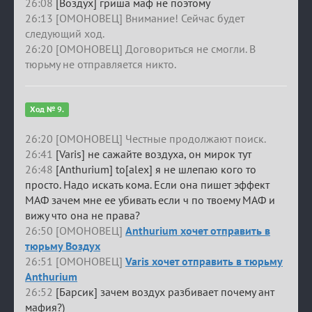
26:08
[Воздух] гриша маф не поэтому
26:13 [ОМОНОВЕЦ] Внимание! Сейчас будет
следующий ход.
26:20 [ОМОНОВЕЦ] Договориться не смогли. В
тюрьму не отправляется никто.
Ход № 9.
26:20 [ОМОНОВЕЦ] Честные продолжают поиск.
26:41
[Varis] не сажайте воздуха, он мирок тут
26:48
[Anthurium] to[alex] я не шлепаю кого то
просто. Надо искать кома. Если она пишет эффект
МАФ зачем мне ее убивать если ч по твоему МАФ и
вижу что она не права?
26:50 [ОМОНОВЕЦ]
Anthurium хочет отправить в
тюрьму Воздух
26:51 [ОМОНОВЕЦ]
Varis хочет отправить в тюрьму
Anthurium
26:52
[Барсик] зачем воздух разбивает почему ант
мафия?)