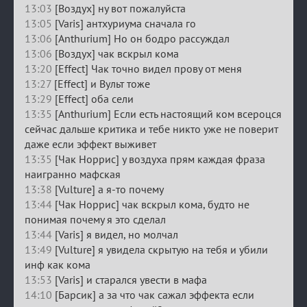
13:03
[Воздух] ну вот пожалуйста
13:05
[Varis] антхуриума сначала го
13:06
[Anthurium] Но он бодро рассуждал
13:06
[Воздух] чак вскрыл кома
13:20
[Effect] Чак точно видел прову от меня
13:27
[Effect] и Вульт тоже
13:29
[Effect] оба сели
13:35
[Anthurium] Если есть настоящий ком всероцся
сейчас дальше критика и тебе никто уже не поверит
даже если эффект выживет
13:35
[Чак Норрис] у воздуха прям каждая фраза
наигранно мафская
13:38
[Vulture] а я-то почему
13:44
[Чак Норрис] чак вскрыл кома, будто не
понимая почему я это сделал
13:44
[Varis] я видел, но молчал
13:49
[Vulture] я увидела скрытую на тебя и убили
инф как кома
13:53
[Varis] и старался увести в мафа
14:10
[Барсик] а за что чак сажал эффекта если