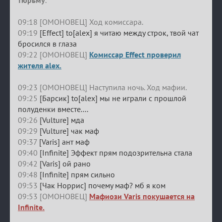
09:18 [ОМОНОВЕЦ] Ход комиссара.
09:19
[Effect] to[alex] я читаю между строк, твой чат
бросился в глаза
09:22 [ОМОНОВЕЦ]
Комиссар Effect проверил
жителя alex.
09:23 [ОМОНОВЕЦ] Наступила ночь. Ход мафии.
09:25
[Барсик] to[alex] мы не играли с прошлой
полуденки вместе....
09:26
[Vulture] мда
09:29
[Vulture] чак маф
09:37
[Varis] ант маф
09:40
[Infinite] Эффект прям подозрительна стала
09:42
[Varis] ой рано
09:48
[Infinite] прям сильно
09:53
[Чак Норрис] почему маф? мб я ком
09:53 [ОМОНОВЕЦ]
Мафиози Varis покушается на
Infinite.