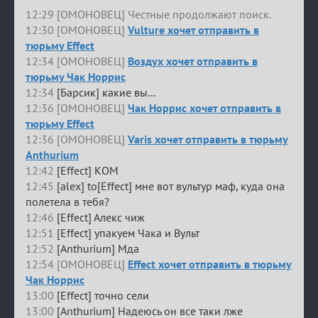
12:29 [ОМОНОВЕЦ] Честные продолжают поиск.
12:30 [ОМОНОВЕЦ]
Vulture хочет отправить в
тюрьму Effect
12:34 [ОМОНОВЕЦ]
Воздух хочет отправить в
тюрьму Чак Норрис
12:34
[Барсик] какие вы...
12:36 [ОМОНОВЕЦ]
Чак Норрис хочет отправить в
тюрьму Effect
12:36 [ОМОНОВЕЦ]
Varis хочет отправить в тюрьму
Anthurium
12:42
[Effect] КОМ
12:45
[alex] to[Effect] мне вот вультур маф, куда она
полетела в тебя?
12:46
[Effect] Алекс чиж
12:51
[Effect] упакуем Чака и Вульт
12:52
[Anthurium] Мда
12:54 [ОМОНОВЕЦ]
Effect хочет отправить в тюрьму
Чак Норрис
13:00
[Effect] точно сели
13:00
[Anthurium] Надеюсь он все таки лже