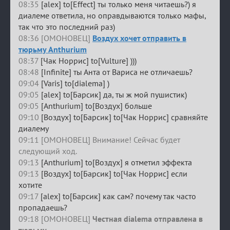
08:35
[alex] to[Effect] ты только меня читаешь?) я
диалеме ответила, но оправдываются только мафы,
так что это последний раз)
08:36 [ОМОНОВЕЦ]
Воздух хочет отправить в
тюрьму Anthurium
08:37
[Чак Норрис] to[Vulture] )))
08:48
[Infinite] ты Анта от Вариса не отличаешь?
09:04
[Varis] to[dialema] )
09:05
[alex] to[Барсик] да, ты ж мой пушистик)
09:05
[Anthurium] to[Воздух] больше
09:10
[Воздух] to[Барсик] to[Чак Норрис] сравняйте
диалему
09:11 [ОМОНОВЕЦ] Внимание! Сейчас будет
следующий ход.
09:13
[Anthurium] to[Воздух] я отметил эффекта
09:13
[Воздух] to[Барсик] to[Чак Норрис] если
хотите
09:17
[alex] to[Барсик] как сам? почему так часто
пропадаешь?
09:18 [ОМОНОВЕЦ]
Честная dialema отправлена в
тюрьму
.