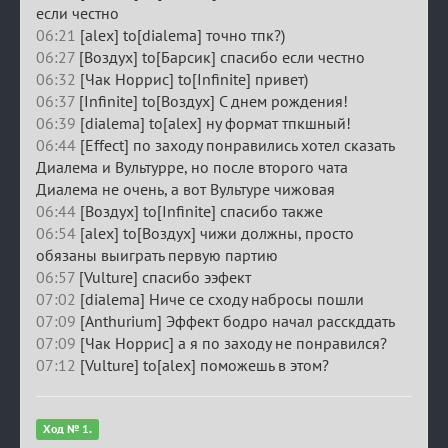
если честно
06:21
[alex] to[dialema] точно тпк?)
06:27
[Воздух] to[Барсик] спасибо если честно
06:32
[Чак Норрис] to[Infinite] привет)
06:37
[Infinite] to[Воздух] С днем рождения!
06:39
[dialema] to[alex] ну формат тпкшный!
06:44
[Effect] по заходу понравились хотел сказать
Диалема и Вультурре, но после второго чата
Диалема не очень, а вот Вультуре чижовая
06:44
[Воздух] to[Infinite] спасибо также
06:54
[alex] to[Воздух] чижи должны, просто
обязаны выиграть первую партию
06:57
[Vulture] спасибо ээфект
07:02
[dialema] Ниче се сходу набросы пошли
07:09
[Anthurium] Эффект бодро начал расскддать
07:09
[Чак Норрис] а я по заходу не понравился?
07:12
[Vulture] to[alex] поможешь в этом?
Ход № 1.