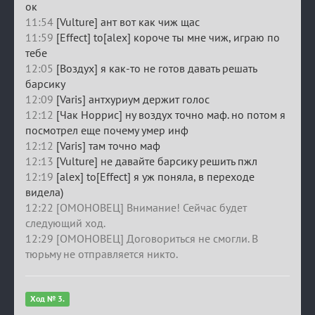
ок
11:54
[Vulture] ант вот как чиж щас
11:59
[Effect] to[alex] короче ты мне чиж, играю по
тебе
12:05
[Воздух] я как-то не готов давать решать
барсику
12:09
[Varis] антхуриум держит голос
12:12
[Чак Норрис] ну воздух точно маф. но потом я
посмотрел еще почему умер инф
12:12
[Varis] там точно маф
12:13
[Vulture] не давайте барсику решить пжл
12:19
[alex] to[Effect] я уж поняла, в переходе
видела)
12:22 [ОМОНОВЕЦ] Внимание! Сейчас будет
следующий ход.
12:29 [ОМОНОВЕЦ] Договориться не смогли. В
тюрьму не отправляется никто.
Ход № 3.