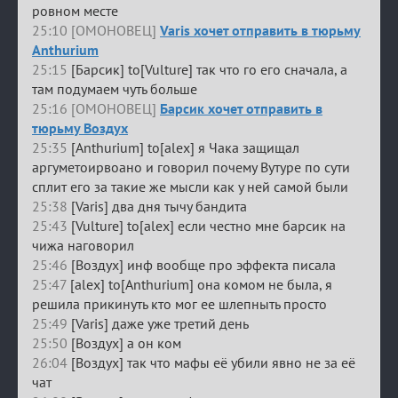
ровном месте
25:10 [ОМОНОВЕЦ]
Varis хочет отправить в тюрьму
Anthurium
25:15
[Барсик] to[Vulture] так что го его сначала, а
там подумаем чуть больше
25:16 [ОМОНОВЕЦ]
Барсик хочет отправить в
тюрьму Воздух
25:35
[Anthurium] to[alex] я Чака защищал
аргуметоирвоано и говорил почему Вутуре по сути
сплит его за такие же мысли как у ней самой были
25:38
[Varis] два дня тычу бандита
25:43
[Vulture] to[alex] если честно мне барсик на
чижа наговорил
25:46
[Воздух] инф вообще про эффекта писала
25:47
[alex] to[Anthurium] она комом не была, я
решила прикинуть кто мог ее шлепныть просто
25:49
[Varis] даже уже третий день
25:50
[Воздух] а он ком
26:04
[Воздух] так что мафы её убили явно не за её
чат