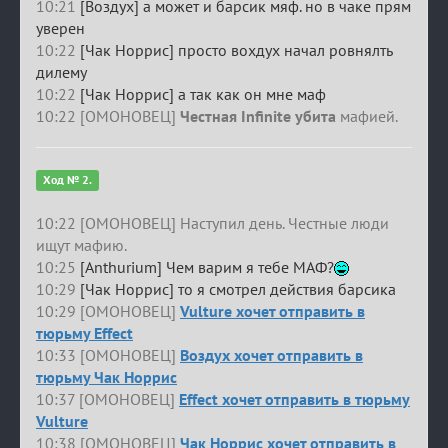
10:21
[Воздух] а может и барсик мяф. но в чаке прям
уверен
10:22
[Чак Норрис] просто вохдух начал ровнялть
дилему
10:22
[Чак Норрис] а так как он мне маф
10:22 [ОМОНОВЕЦ]
Честная Infinite убита
мафией.
Ход № 2.
10:22 [ОМОНОВЕЦ] Наступил день. Честные люди
ищут мафию.
10:25
[Anthurium] Чем варим я тебе МАФ?
10:29
[Чак Норрис] то я смотрел действия барсика
10:29 [ОМОНОВЕЦ]
Vulture хочет отправить в
тюрьму Effect
10:33 [ОМОНОВЕЦ]
Воздух хочет отправить в
тюрьму Чак Норрис
10:37 [ОМОНОВЕЦ]
Effect хочет отправить в тюрьму
Vulture
10:38 [ОМОНОВЕЦ]
Чак Норрис хочет отправить в