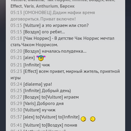
Effect
,
Varis
,
Anthurium
,
Барсик
05:13 [ОМОНОВЕЦ] Дадим мафии время
договориться. Приват включен!
05:15
[Vulture] а это играем или стоп?
05:15
[Воздух] ого ребят...
05:18
[Чак Норрис] - В детстве Чак Норрис мечтал
стать Чаком Норрисом.
05:20
[Воздух] началась полуденка...
05:21
[alex]
05:21
[Infinite] чиж
05:23
[Effect] всем привет, мирный житель, приятной
игры
05:24
[dialema] ура!
05:25
[Infinite] Добрый день)
05:27
[Воздух] to[Vulture] играем
05:29
[Varis] Доброго дня
05:30
[Vulture] ну чиж
05:37
[alex] to[Vulture] to[Infinite]
05:41
[Vulture] to[Воздух] понив