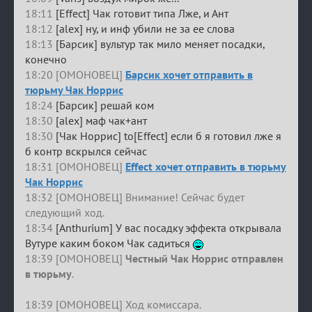
18:11
[Effect] Чак готовит типа Лже, и Ант
18:12
[alex] ну, и инф убили не за ее слова
18:13
[Барсик] вультур так мило меняет посадки,
конечно
18:20 [ОМОНОВЕЦ]
Барсик хочет отправить в
тюрьму Чак Норрис
18:24
[Барсик] решай ком
18:30
[alex] маф чак+ант
18:30
[Чак Норрис] to[Effect] если б я готовил лже я
б контр вскрылся сейчас
18:31 [ОМОНОВЕЦ]
Effect хочет отправить в тюрьму
Чак Норрис
18:32 [ОМОНОВЕЦ] Внимание! Сейчас будет
следующий ход.
18:34
[Anthurium] У вас посадку эффекта открывала
Вутуре каким боком Чак садиться
18:39 [ОМОНОВЕЦ]
Честный Чак Норрис отправлен
в тюрьму
.
18:39 [ОМОНОВЕЦ] Ход комиссара.