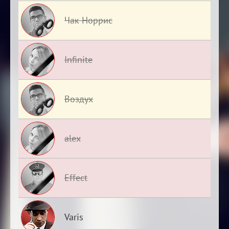
Чак Норрис
Infinite
Воздух
alex
Effect
Varis