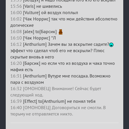
15:56
[Varis] не шивелись
16:00
[Vulture] ой воздух поплыл
16:02
[Чак Норрис] так что мои действия абсолютно
догические
16:08
[alex] to[Барсик]
16:10
[Чак Норрис] *Л
16:12
[Anthurium] Зачем вы за вскрытие садите?
эффект что сделал чтоб его не вскрыли? Плюс
скрытые вновь в него
16:20
[Барсик] но если что из воздуха и чака точно
мафия есть
16:31
[Anthurium] Вутуре мне посадка. Возможно
пара с воздухом
16:32 [ОМОНОВЕЦ] Внимание! Сейчас будет
следующий ход.
16:39
[Effect] to[Anthurium] не понял тебя
16:40 [ОМОНОВЕЦ] Договориться не смогли. В
тюрьму не отправляется никто.