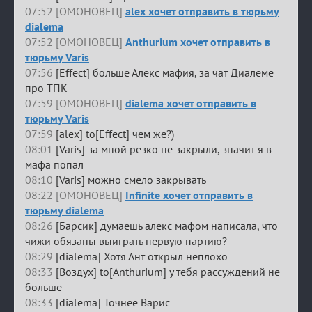
07:52 [ОМОНОВЕЦ]
alex хочет отправить в тюрьму
dialema
07:52 [ОМОНОВЕЦ]
Anthurium хочет отправить в
тюрьму Varis
07:56
[Effect] больше Алекс мафия, за чат Диалеме
про ТПК
07:59 [ОМОНОВЕЦ]
dialema хочет отправить в
тюрьму Varis
07:59
[alex] to[Effect] чем же?)
08:01
[Varis] за мной резко не закрыли, значит я в
мафа попал
08:10
[Varis] можно смело закрывать
08:22 [ОМОНОВЕЦ]
Infinite хочет отправить в
тюрьму dialema
08:26
[Барсик] думаешь алекс мафом написала, что
чижи обязаны выиграть первую партию?
08:29
[dialema] Хотя Ант открыл неплохо
08:33
[Воздух] to[Anthurium] у тебя рассуждений не
больше
08:33
[dialema] Точнее Варис