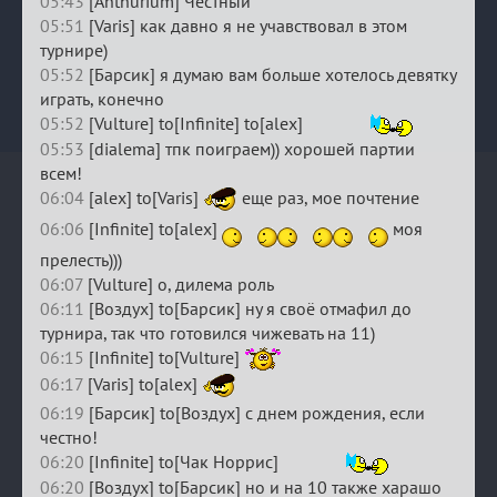
05:43
[Anthurium] Честный
05:51
[Varis] как давно я не учавствовал в этом
турнире)
05:52
[Барсик] я думаю вам больше хотелось девятку
играть, конечно
05:52
[Vulture] to[Infinite] to[alex]
05:53
[dialema] тпк поиграем)) хорошей партии
всем!
06:04
[alex] to[Varis]
еще раз, мое почтение
06:06
[Infinite] to[alex]
моя
прелесть)))
06:07
[Vulture] о, дилема роль
06:11
[Воздух] to[Барсик] ну я своё отмафил до
турнира, так что готовился чижевать на 11)
06:15
[Infinite] to[Vulture]
06:17
[Varis] to[alex]
06:19
[Барсик] to[Воздух] с днем рождения, если
честно!
06:20
[Infinite] to[Чак Норрис]
06:20
[Воздух] to[Барсик] но и на 10 также харашо