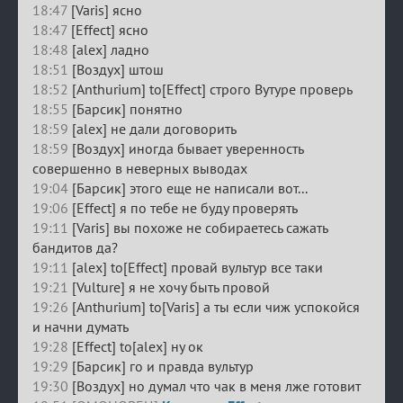
18:47
[Varis] ясно
18:47
[Effect] ясно
18:48
[alex] ладно
18:51
[Воздух] штош
18:52
[Anthurium] to[Effect] строго Вутуре проверь
18:55
[Барсик] понятно
18:59
[alex] не дали договорить
18:59
[Воздух] иногда бывает уверенность
совершенно в неверных выводах
19:04
[Барсик] этого еще не написали вот...
19:06
[Effect] я по тебе не буду проверять
19:11
[Varis] вы похоже не собираетесь сажать
бандитов да?
19:11
[alex] to[Effect] провай вультур все таки
19:21
[Vulture] я не хочу быть провой
19:26
[Anthurium] to[Varis] а ты если чиж успокойся
и начни думать
19:28
[Effect] to[alex] ну ок
19:29
[Барсик] го и правда вультур
19:30
[Воздух] но думал что чак в меня лже готовит