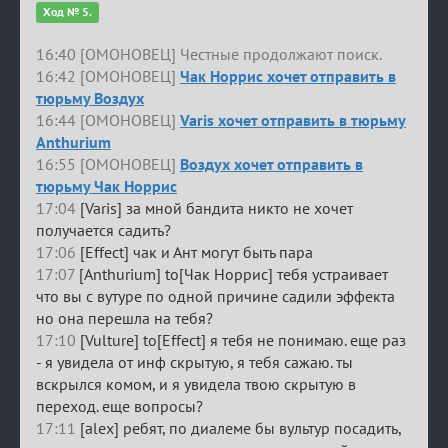
Ход № 5.
16:40 [ОМОНОВЕЦ] Честные продолжают поиск.
16:42 [ОМОНОВЕЦ]
Чак Норрис хочет отправить в
тюрьму Воздух
16:44 [ОМОНОВЕЦ]
Varis хочет отправить в тюрьму
Anthurium
16:55 [ОМОНОВЕЦ]
Воздух хочет отправить в
тюрьму Чак Норрис
17:04
[Varis] за мной бандита никто не хочет
получается садить?
17:06
[Effect] чак и Ант могут быть пара
17:07
[Anthurium] to[Чак Норрис] тебя устраивает
что вы с вутуре по одной причине садили эффекта
но она перешла на тебя?
17:10
[Vulture] to[Effect] я тебя не понимаю. еще раз
- я увидела от инф скрытую, я тебя сажаю. ты
вскрылся комом, и я увидела твою скрытую в
переход. еще вопросы?
17:11
[alex] ребят, по диалеме бы вультур посадить,