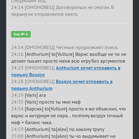
следующий ход.
24:14 [ОМОНОВЕЦ] Договориться не смогли. В
тюрьму не отправляется никто.
Ход № 8.
24:14 [ОМОНОВЕЦ] Честные продолжают поиск.
24:16
[Anthurium] to[Vulture] Варис вообще не чо не
делает тыкает просто меня всю игру без аргументов
24:23 [ОМОНОВЕЦ]
Anthurium хочет отправить в
тюрьму Воздух
24:28 [ОМОНОВЕЦ]
Воздух хочет отправить в
тюрьму Anthurium
24:29
[Varis] ага
24:35
[Varis] просто ты мне маф
24:54
[Барсик] to[Vulture] просто я же объяснил, что
варис и антуриум не пара... поэтому воздух точный
маф + баланс чака
24:59
[Anthurium] to[alex] по какому трупу
25:08
[Anthurium] to[alex] ты чо выдумывает на