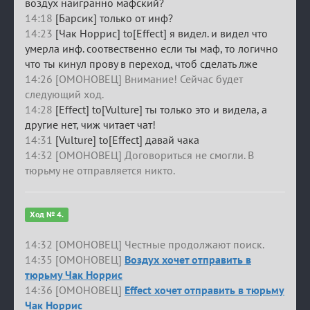
воздух наигранно мафский?
14:18
[Барсик] только от инф?
14:23
[Чак Норрис] to[Effect] я видел. и видел что
умерла инф. соотвественно если ты маф, то логично
что ты кинул прову в переход, чтоб сделать лже
14:26 [ОМОНОВЕЦ] Внимание! Сейчас будет
следующий ход.
14:28
[Effect] to[Vulture] ты только это и видела, а
другие нет, чиж читает чат!
14:31
[Vulture] to[Effect] давай чака
14:32 [ОМОНОВЕЦ] Договориться не смогли. В
тюрьму не отправляется никто.
Ход № 4.
14:32 [ОМОНОВЕЦ] Честные продолжают поиск.
14:35 [ОМОНОВЕЦ]
Воздух хочет отправить в
тюрьму Чак Норрис
14:36 [ОМОНОВЕЦ]
Effect хочет отправить в тюрьму
Чак Норрис