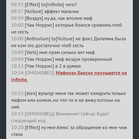
09:55
[Effect] to[Infinite] чего?
09:57
[Vulture] эффект мальчик
09:59
[Воздух] ну да, чак вполне маф
10:00
[Чак Норрис] которыя боялся сровнять чтоб
не сесть
10:00
[Anthurium] to[Vulture] не факт. Дилемма была
не ком это достаточно чтоб сесть
10:09
[Varis] мне прям сильно ант маф
10:09
[Чак Норрис] маф воздух проверенный
10:13
[Чак Норрис] а 2 я думаю
10:14 [ОМОНОВЕЦ]
Мафиози Барсик покушается на
Infinite.
10:15
[alex] вультур меня так может охмурить только
мафом или комом, но что-то я не вижу погоны на
ней
10:15 [ОМОНОВЕЦ] Внимание! Сейчас будет
следующий ход.
10:20
[Effect] ну мне Алекс за обращение ко мне чиж
стала