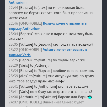
Anthurium
22:44
[Воздух] to[alex] но мне чижовая была.
впрочем не берусь сказать кого бы я проверил на
месте кома
22:46 [ОМОНОВЕЦ]
Воздух хочет отправить в
тюрьму Anthurium
23:04
[Барсик] это я еще в паре с антом могу быть
или что?
23:05
[Vulture] to[Барсик] кто тогда пара воздуху?
23:22 [ОМОНОВЕЦ]
Vulture хочет отправить в
тюрьму Varis
23:25
[Барсик] to[Vulture] по ходам варис же
23:29
[Varis] to[Vulture] я
23:34
[Воздух] to[Барсик] вообще говоря, можешь
23:39
[alex] to[Vulture] мне антуриум маф по трупу
инф, тебе воздух прям маф-маф?
23:41
[Vulture] to[Anthurium] кто пара воздуху?
23:41
[Varis] но я буду так открыто его защищать?
24:00
[Anthurium] to[Vulture] Барсик или Варис
24:07 [ОМОНОВЕЦ] Внимание! Сейчас будет