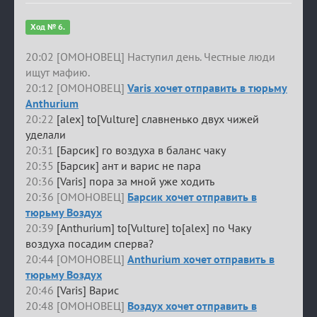
Ход № 6.
20:02 [ОМОНОВЕЦ] Наступил день. Честные люди
ищут мафию.
20:12 [ОМОНОВЕЦ]
Varis хочет отправить в тюрьму
Anthurium
20:22
[alex] to[Vulture] славненько двух чижей
уделали
20:31
[Барсик] го воздуха в баланс чаку
20:35
[Барсик] ант и варис не пара
20:36
[Varis] пора за мной уже ходить
20:36 [ОМОНОВЕЦ]
Барсик хочет отправить в
тюрьму Воздух
20:39
[Anthurium] to[Vulture] to[alex] по Чаку
воздуха посадим сперва?
20:44 [ОМОНОВЕЦ]
Anthurium хочет отправить в
тюрьму Воздух
20:46
[Varis] Варис
20:48 [ОМОНОВЕЦ]
Воздух хочет отправить в