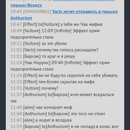
тюрьму Воздух
10:45 [ОМОНОВЕЦ]
Varis хочет отправить в тюрьму
Anthurium
10:47
[Effect] to[Vulture] у тебя же Чак мафия
10:49
[Vulture] 12:09 [Infinite] Эффект прям
подозрительна стала
10:52
[Vulture] за это убили
11:02
[Varis] почему так голоса раскидали?
11:11
[Барсик] го круг и я решу
11:14
[Чак Норрис] 09:40 [Infinite] Эффект прям
подозрительна стала
11:24
[Effect] яя не буду по скрытой на себя убивать
11:32
[Effect] тем более скрытая на мафа
11:35
[Vulture] почему?
11:37
[Anthurium] to[Барсик] ком может вскрыться
так
11:40
[alex] чак копирует инф
11:44
[Anthurium] to[Барсик] это того не стоит
11:47
[alex] а ходит в воздуха
11:53
[Барсик] to[Anthurium] я не попаду в кома, все