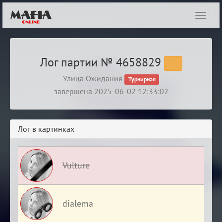
Показ
навиг
Лог партии № 4658829
Улица Ожидания
Турнирная
завершена 2025-06-02 12:33:02
Лог в картинках
Vulture
dialema