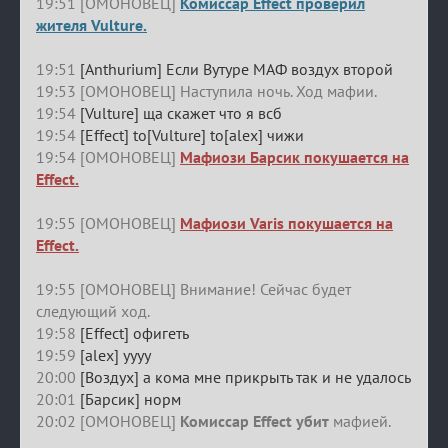
19:51 [ОМОНОВЕЦ]
Комиссар Effect проверил
жителя Vulture.
19:51
[Anthurium] Если Вутуре МАФ воздух второй
19:53 [ОМОНОВЕЦ] Наступила ночь. Ход мафии.
19:54
[Vulture] ща скажет что я всб
19:54
[Effect] to[Vulture] to[alex] чижи
19:54 [ОМОНОВЕЦ]
Мафиози Барсик покушается на
Effect.
19:55 [ОМОНОВЕЦ]
Мафиози Varis покушается на
Effect.
19:55 [ОМОНОВЕЦ] Внимание! Сейчас будет
следующий ход.
19:58
[Effect] офигеть
19:59
[alex] уууу
20:00
[Воздух] а кома мне прикрыть так и не удалось
20:01
[Барсик] норм
20:02 [ОМОНОВЕЦ]
Комиссар Effect убит
мафией.