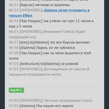
46:52
[Барсик] мегамув от диалемы
46:53 [ОМОНОВЕЦ]
dialema хочет отправить в
тюрьму Effect
46:54
[Чак Норрис] так у меня чат про 12 часов и
еще у 3 челов
46:55 [ОМОНОВЕЦ] Внимание! Сейчас будет
следующий ход.
46:57
[alex] to[dialema] это все барсик виноват
46:58
[dialema] Ладно, он не забоялся
47:00
[Чак Норрис] как ты меня выделил в этой
толпе
47:01
[Anthurium] to[dialema] не ровняй
47:03 [ОМОНОВЕЦ] Договориться не смогли. В
тюрьму не отправляется никто.
Ход № 2.
47:03 [ОМОНОВЕЦ] Честные продолжают поиск.
47:05
[dialema] Мы нашли его миром