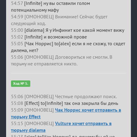
54:57
[Infinite] ну вы оставили голом
потенциальному мафу
54:59 [ОМОНОВЕЦ] Внимание! Сейчас будет
следующий ход.
55:00
[dialema] Я у Инфинит кое какой момент вижу
55:02
[Infinite] и возможной прове
55:05
[Чак Норрис] to[alex] если я не схожу, то сядет
дилема, нет?
55:06 [ОМОНОВЕЦ] Договориться не смогли. В
тюрьму не отправляется никто.
Ход № 5.
55:06 [ОМОНОВЕЦ] Честные продолжают поиск.
55:08
[Effect] to[Infinite] так она закрыла бы день
55:09 [ОМОНОВЕЦ]
Чак Норрис хочет отправить в
тюрьму Effect
55:15 [ОМОНОВЕЦ]
Vulture хочет отправить в
тюрьму dialema
55:23
[alex] to[Чак Норрис] да, почему бы ей не