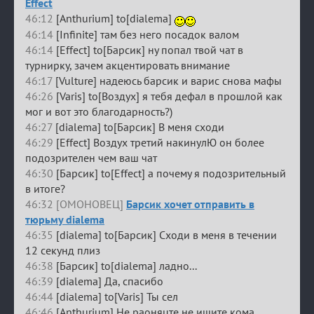
Effect
46:12
[Anthurium] to[dialema]
46:14
[Infinite] там без него посадок валом
46:14
[Effect] to[Барсик] ну попал твой чат в
турнирку, зачем акцентировать внимание
46:17
[Vulture] надеюсь барсик и варис снова мафы
46:26
[Varis] to[Воздух] я тебя дефал в прошлой как
мог и вот это благодарность?)
46:27
[dialema] to[Барсик] В меня сходи
46:29
[Effect] Воздух третий накинулЮ он более
подозрителен чем ваш чат
46:30
[Барсик] to[Effect] а почему я подозрительный
в итоге?
46:32 [ОМОНОВЕЦ]
Барсик хочет отправить в
тюрьму dialema
46:35
[dialema] to[Барсик] Сходи в меня в течении
12 секунд плиз
46:38
[Барсик] to[dialema] ладно...
46:39
[dialema] Да, спасибо
46:44
[dialema] to[Varis] Ты сел
46:46
[Anthurium] Не раоняцте не ищите кома