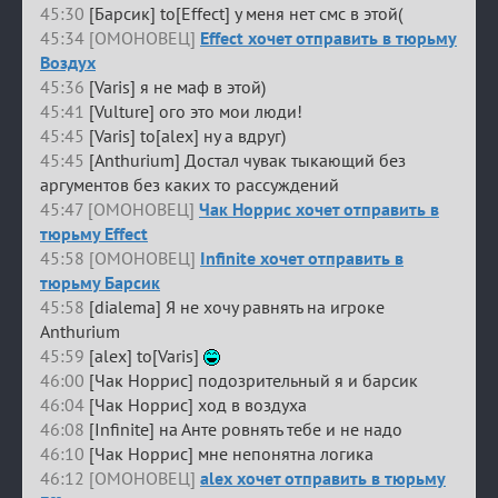
45:30
[Барсик] to[Effect] у меня нет смс в этой(
45:34 [ОМОНОВЕЦ]
Effect хочет отправить в тюрьму
Воздух
45:36
[Varis] я не маф в этой)
45:41
[Vulture] ого это мои люди!
45:45
[Varis] to[alex] ну а вдруг)
45:45
[Anthurium] Достал чувак тыкающий без
аргументов без каких то рассуждений
45:47 [ОМОНОВЕЦ]
Чак Норрис хочет отправить в
тюрьму Effect
45:58 [ОМОНОВЕЦ]
Infinite хочет отправить в
тюрьму Барсик
45:58
[dialema] Я не хочу равнять на игроке
Anthurium
45:59
[alex] to[Varis]
46:00
[Чак Норрис] подозрительный я и барсик
46:04
[Чак Норрис] ход в воздуха
46:08
[Infinite] на Анте ровнять тебе и не надо
46:10
[Чак Норрис] мне непонятна логика
46:12 [ОМОНОВЕЦ]
alex хочет отправить в тюрьму