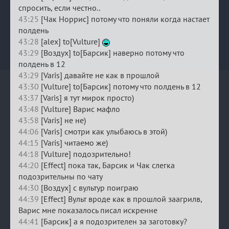
спросить, если честно..
43:25
[Чак Норрис] потому что поняли когда настает
полдень
43:28
[alex] to[Vulture]
43:29
[Воздух] to[Барсик] наверно потому что
полдень в 12
43:29
[Varis] давайте не как в прошлой
43:30
[Vulture] to[Барсик] потому что полдень в 12
43:37
[Varis] я тут мирок просто)
43:48
[Vulture] Варис мафло
43:58
[Varis] не не)
44:06
[Varis] смотри как улыбаюсь в этой)
44:15
[Varis] читаемо же)
44:18
[Vulture] подозрительно!
44:20
[Effect] пока так, Барсик и Чак слегка
подозрительны по чату
44:30
[Воздух] с вультур поиграю
44:39
[Effect] Вульт вроде как в прошлой заагрилв,
Варис мне показалось писал искренне
44:41
[Барсик] а я подозрителен за заготовку?