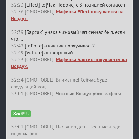
52:23
[Effect] to[Чак Норрис] с 3 позицией согласен
52:36 [ОМОНОВЕЦ]
Мафиози Effect покушается на
Воздух.
52:39
[Барсик] у чака чижовый чат сейчас был, если
что....
52:42
[Infinite] а как так полчучилось?
52:49
[Vulture] ант хороший
52:53 [ОМОНОВЕЦ]
Мафиози Барсик покушается на
Воздух.
52:54 [ОМОНОВЕЦ] Внимание! Сейчас будет
следующий ход.
53:01 [ОМОНОВЕЦ]
Честный Воздух убит
мафией.
Ход № 4.
53:01 [ОМОНОВЕЦ] Наступил день. Честные люди
ищут мафию.