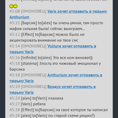
45:08 [ОМОНОВЕЦ]
Varis хочет отправить в тюрьму
Anthurium
45:11
[Барсик] to[alex] ты очень умная, там просто
мафия сильная была! сейчас выиграем...
45:12
[Effect] to[Барсик] можно было не
акцентировать внимание на твое смс
45:14 [ОМОНОВЕЦ]
Vulture хочет отправить в
тюрьму Varis
45:16
[Infinite] to[alex] Это все ком виноват))
45:18
[dialema] Злость это чижовый эмоционал у
Барсика
45:18 [ОМОНОВЕЦ]
Anthurium хочет отправить в
тюрьму Varis
45:19 [ОМОНОВЕЦ]
Воздух хочет отправить в
тюрьму Varis
45:20
[alex] to[Varis] пхахаха
45:27
[Varis] ребята
45:28
[Effect] to[Барсик] на свое которое ты написал
45:28
[alex] to[Varis] по старой схеме решил?)