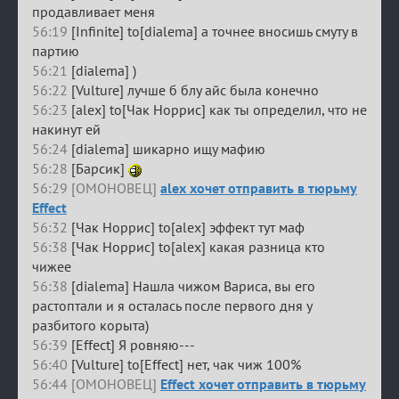
продавливает меня
56:19
[Infinite] to[dialema] а точнее вносишь смуту в
партию
56:21
[dialema] )
56:22
[Vulture] лучше б блу айс была конечно
56:23
[alex] to[Чак Норрис] как ты определил, что не
накинут ей
56:24
[dialema] шикарно ищу мафию
56:28
[Барсик]
56:29 [ОМОНОВЕЦ]
alex хочет отправить в тюрьму
Effect
56:32
[Чак Норрис] to[alex] эффект тут маф
56:38
[Чак Норрис] to[alex] какая разница кто
чижее
56:38
[dialema] Нашла чижом Вариса, вы его
растоптали и я осталась после первого дня у
разбитого корыта)
56:39
[Effect] Я ровняю---
56:40
[Vulture] to[Effect] нет, чак чиж 100%
56:44 [ОМОНОВЕЦ]
Effect хочет отправить в тюрьму