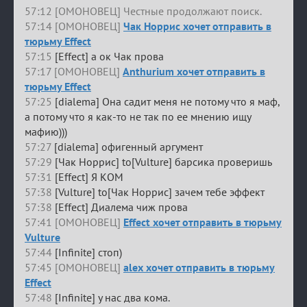
57:12 [ОМОНОВЕЦ] Честные продолжают поиск.
57:14 [ОМОНОВЕЦ]
Чак Норрис хочет отправить в
тюрьму Effect
57:15
[Effect] а ок Чак прова
57:17 [ОМОНОВЕЦ]
Anthurium хочет отправить в
тюрьму Effect
57:25
[dialema] Она садит меня не потому что я маф,
а потому что я как-то не так по ее мнению ищу
мафию)))
57:27
[dialema] офигенный аргумент
57:29
[Чак Норрис] to[Vulture] барсика проверишь
57:31
[Effect] Я КОМ
57:38
[Vulture] to[Чак Норрис] зачем тебе эффект
57:38
[Effect] Диалема чиж прова
57:41 [ОМОНОВЕЦ]
Effect хочет отправить в тюрьму
Vulture
57:44
[Infinite] стоп)
57:45 [ОМОНОВЕЦ]
alex хочет отправить в тюрьму
Effect
57:48
[Infinite] у нас два кома.