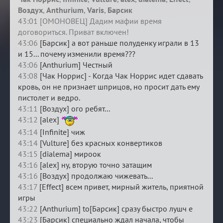
Воздух
,
Anthurium
,
Varis
,
Барсик
43:01 [ОМОНОВЕЦ] Дадим мафии время
договориться. Приват включен!
43:06
[Барсик] а вот раньше полуденку играли в 13
и 15... почему изменили время???
43:06
[Anthurium] Честный
43:08
[Чак Норрис] - Когда Чак Норрис идет сдавать
кровь, он не признает шприцов, но просит дать ему
пистолет и ведро.
43:11
[Воздух] ого ребят...
43:12
[alex]
43:14
[Infinite] чиж
43:14
[Vulture] без красных конвертиков
43:15
[dialema] мироок
43:16
[alex] ну, вторую точно затащим
43:16
[Воздух] продолжаю чижевать...
43:17
[Effect] всем привет, мирный житель, приятной
игры
43:22
[Anthurium] to[Барсик] сразу быстро лушч е
43:23
[Барсик] специально ждал начала, чтобы