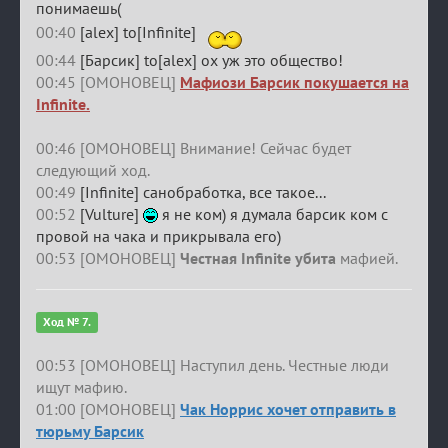
понимаешь(
00:40
[alex] to[Infinite]
00:44
[Барсик] to[alex] ох уж это общество!
00:45 [ОМОНОВЕЦ]
Мафиози Барсик покушается на
Infinite.
00:46 [ОМОНОВЕЦ] Внимание! Сейчас будет
следующий ход.
00:49
[Infinite] санобработка, все такое...
00:52
[Vulture]
я не ком) я думала барсик ком с
провой на чака и прикрывала его)
00:53 [ОМОНОВЕЦ]
Честная Infinite убита
мафией.
Ход № 7.
00:53 [ОМОНОВЕЦ] Наступил день. Честные люди
ищут мафию.
01:00 [ОМОНОВЕЦ]
Чак Норрис хочет отправить в
тюрьму Барсик