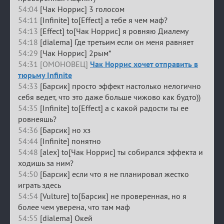
54:04
[Чак Норрис] 3 голосом
54:11
[Infinite] to[Effect] а тебе я чем маф?
54:13
[Effect] to[Чак Норрис] я ровняю Диалему
54:18
[dialema] Где третьим если он меня равняет
54:29
[Чак Норрис] 2рым*
54:31 [ОМОНОВЕЦ]
Чак Норрис хочет отправить в
тюрьму Infinite
54:33
[Барсик] просто эффект настолько нелогично
себя ведет, что это даже больше чижово как будто))
54:35
[Infinite] to[Effect] а с какой радости ты ее
ровнеяшь?
54:36
[Барсик] но хз
54:44
[Infinite] понятно
54:48
[alex] to[Чак Норрис] ты собирался эффекта и
ходишь за ним?
54:50
[Барсик] если что я не планировал жестко
играть здесь
54:54
[Vulture] to[Барсик] не проверенная, но я
более чем уверена, что там маф
54:55
[dialema] Окей