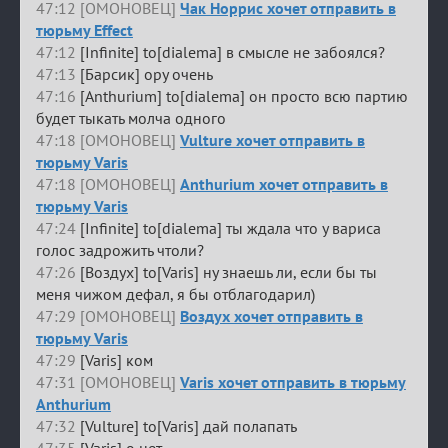
47:12 [ОМОНОВЕЦ]
Чак Норрис хочет отправить в
тюрьму Effect
47:12
[Infinite] to[dialema] в смысле не забоялся?
47:13
[Барсик] ору очень
47:16
[Anthurium] to[dialema] он просто всю партию
будет тыкать молча одного
47:18 [ОМОНОВЕЦ]
Vulture хочет отправить в
тюрьму Varis
47:18 [ОМОНОВЕЦ]
Anthurium хочет отправить в
тюрьму Varis
47:24
[Infinite] to[dialema] ты ждала что у вариса
голос задрожить чтоли?
47:26
[Воздух] to[Varis] ну знаешь ли, если бы ты
меня чижом дефал, я бы отблагодарил)
47:29 [ОМОНОВЕЦ]
Воздух хочет отправить в
тюрьму Varis
47:29
[Varis] ком
47:31 [ОМОНОВЕЦ]
Varis хочет отправить в тюрьму
Anthurium
47:32
[Vulture] to[Varis] дай полапать