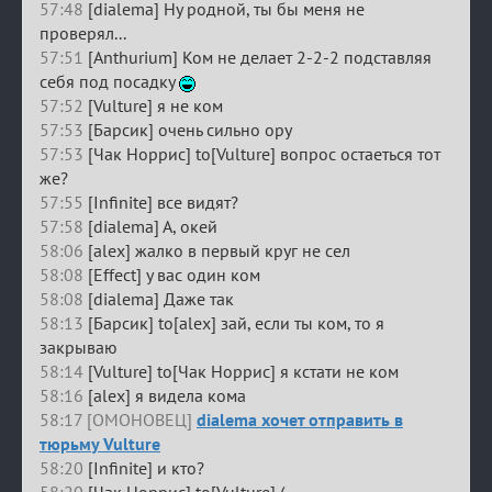
57:48
[dialema] Ну родной, ты бы меня не
проверял...
57:51
[Anthurium] Ком не делает 2-2-2 подставляя
себя под посадку
57:52
[Vulture] я не ком
57:53
[Барсик] очень сильно ору
57:53
[Чак Норрис] to[Vulture] вопрос остаеться тот
же?
57:55
[Infinite] все видят?
57:58
[dialema] А, окей
58:06
[alex] жалко в первый круг не сел
58:08
[Effect] у вас один ком
58:08
[dialema] Даже так
58:13
[Барсик] to[alex] зай, если ты ком, то я
закрываю
58:14
[Vulture] to[Чак Норрис] я кстати не ком
58:16
[alex] я видела кома
58:17 [ОМОНОВЕЦ]
dialema хочет отправить в
тюрьму Vulture
58:20
[Infinite] и кто?