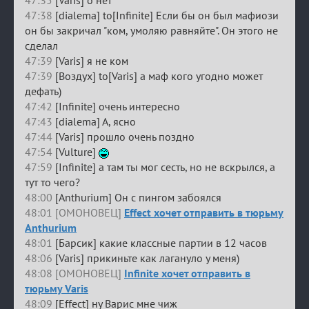
47:35
[Varis] о нет
47:38
[dialema] to[Infinite] Если бы он был мафиози
он бы закричал "ком, умоляю равняйте". Он этого не
сделал
47:39
[Varis] я не ком
47:39
[Воздух] to[Varis] а маф кого угодно может
дефать)
47:42
[Infinite] очень интересно
47:43
[dialema] А, ясно
47:44
[Varis] прошло очень поздно
47:54
[Vulture]
47:59
[Infinite] а там ты мог сесть, но не вскрылся, а
тут то чего?
48:00
[Anthurium] Он с пингом забоялся
48:01 [ОМОНОВЕЦ]
Effect хочет отправить в тюрьму
Anthurium
48:01
[Барсик] какие классные партии в 12 часов
48:06
[Varis] прикиньте как лагануло у меня)
48:08 [ОМОНОВЕЦ]
Infinite хочет отправить в
тюрьму Varis
48:09
[Effect] ну Варис мне чиж