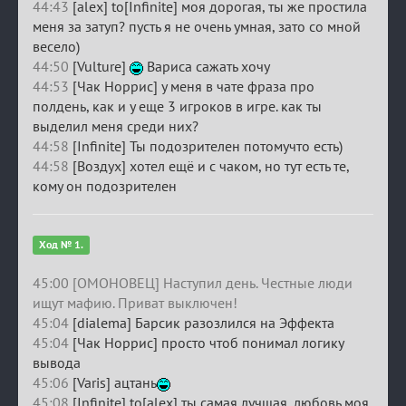
44:43
[alex] to[Infinite] моя дорогая, ты же простила
меня за затуп? пусть я не очень умная, зато со мной
весело)
44:50
[Vulture]
Вариса сажать хочу
44:53
[Чак Норрис] у меня в чате фраза про
полдень, как и у еще 3 игроков в игре. как ты
выделил меня среди них?
44:58
[Infinite] Ты подозрителен потомучто есть)
44:58
[Воздух] хотел ещё и с чаком, но тут есть те,
кому он подозрителен
Ход № 1.
45:00 [ОМОНОВЕЦ] Наступил день. Честные люди
ищут мафию. Приват выключен!
45:04
[dialema] Барсик разозлился на Эффекта
45:04
[Чак Норрис] просто чтоб понимал логику
вывода
45:06
[Varis] ацтань
45:08
[Infinite] to[alex] ты самая лучшая, любовь моя