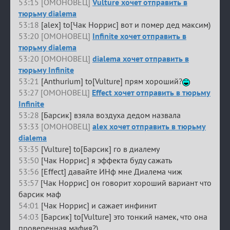
53:15 [ОМОНОВЕЦ]
Vulture хочет отправить в
тюрьму dialema
53:18
[alex] to[Чак Норрис] вот и помер дед максим)
53:20 [ОМОНОВЕЦ]
Infinite хочет отправить в
тюрьму dialema
53:20 [ОМОНОВЕЦ]
dialema хочет отправить в
тюрьму Infinite
53:21
[Anthurium] to[Vulture] прям хороший?
53:27 [ОМОНОВЕЦ]
Effect хочет отправить в тюрьму
Infinite
53:28
[Барсик] взяла воздуха дедом назвала
53:33 [ОМОНОВЕЦ]
alex хочет отправить в тюрьму
dialema
53:35
[Vulture] to[Барсик] го в диалему
53:50
[Чак Норрис] я эффекта буду сажать
53:56
[Effect] давайте ИНф мне Диалема чиж
53:57
[Чак Норрис] он говорит хороший вариант что
барсик маф
54:01
[Чак Норрис] и сажает инфинит
54:03
[Барсик] to[Vulture] это тонкий намек, что она
проверенная мафия?)