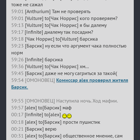
тоже не сажал
59:01
[Anthurium] Там не проверять
59:01
[Vulture] to[Чак Норрис] кого проверяем?
59:13
[Vulture] to[Чак Норрис] я бы далему
59:17
[Infinite] диалему так посадим?
59:18
[Чак Норрис] to[Vulture] барсика
59:23
[Барсик] ну если что аргумент чака полностью
норм
59:26
[Infinite] барсика
59:36
[Vulture] to[Чак Норрис] хм...
59:45
[Барсик] даже не могу сагриться за такой(
59:54 [ОМОНОВЕЦ]
Комиссар alex проверил жителя
Барсик.
59:55 [ОМОНОВЕЦ] Наступила ночь. Ход мафии.
59:57
[alex] to[Барсик] маф
00:17
[Infinite] to[alex]
00:18
[alex] to[Барсик] прости пушистик
00:21
[Барсик] верю
00:31
[alex] to[Барсик] общественное мнение, сам