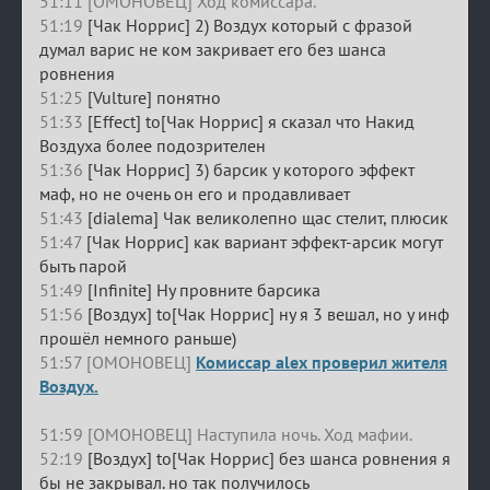
51:11 [ОМОНОВЕЦ] Ход комиссара.
51:19
[Чак Норрис] 2) Воздух который с фразой
думал варис не ком закривает его без шанса
ровнения
51:25
[Vulture] понятно
51:33
[Effect] to[Чак Норрис] я сказал что Накид
Воздуха более подозрителен
51:36
[Чак Норрис] 3) барсик у которого эффект
маф, но не очень он его и продавливает
51:43
[dialema] Чак великолепно щас стелит, плюсик
51:47
[Чак Норрис] как вариант эффект-арсик могут
быть парой
51:49
[Infinite] Ну провните барсика
51:56
[Воздух] to[Чак Норрис] ну я 3 вешал, но у инф
прошёл немного раньше)
51:57 [ОМОНОВЕЦ]
Комиссар alex проверил жителя
Воздух.
51:59 [ОМОНОВЕЦ] Наступила ночь. Ход мафии.
52:19
[Воздух] to[Чак Норрис] без шанса ровнения я
бы не закрывал. но так получилось