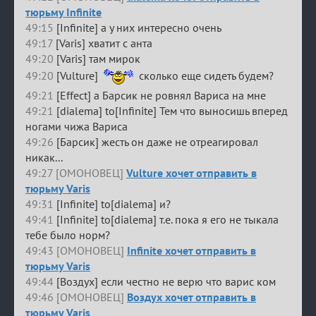
тюрьму Infinite
49:15
[Infinite] а у них интересно очень
49:17
[Varis] хватит с анта
49:20
[Varis] там мирок
49:20
[Vulture]
сколько еще сидеть будем?
49:21
[Effect] а Барсик не ровнял Вариса на мне
49:21
[dialema] to[Infinite] Тем что выносишь вперед
ногами чижа Вариса
49:26
[Барсик] жесть он даже не отреагировал
никак...
49:27 [ОМОНОВЕЦ]
Vulture хочет отправить в
тюрьму Varis
49:31
[Infinite] to[dialema] и?
49:41
[Infinite] to[dialema] т.е. пока я его не тыкала
тебе было норм?
49:43 [ОМОНОВЕЦ]
Infinite хочет отправить в
тюрьму Varis
49:44
[Воздух] если честно не верю что варис ком
49:46 [ОМОНОВЕЦ]
Воздух хочет отправить в
тюрьму Varis