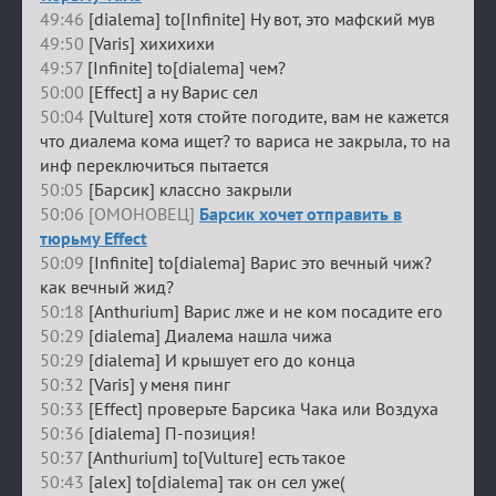
49:46
[dialema] to[Infinite] Ну вот, это мафский мув
49:50
[Varis] хихихихи
49:57
[Infinite] to[dialema] чем?
50:00
[Effect] а ну Варис сел
50:04
[Vulture] хотя стойте погодите, вам не кажется
что диалема кома ищет? то вариса не закрыла, то на
инф переключиться пытается
50:05
[Барсик] классно закрыли
50:06 [ОМОНОВЕЦ]
Барсик хочет отправить в
тюрьму Effect
50:09
[Infinite] to[dialema] Варис это вечный чиж?
как вечный жид?
50:18
[Anthurium] Варис лже и не ком посадите его
50:29
[dialema] Диалема нашла чижа
50:29
[dialema] И крышует его до конца
50:32
[Varis] у меня пинг
50:33
[Effect] проверьте Барсика Чака или Воздуха
50:36
[dialema] П-позиция!
50:37
[Anthurium] to[Vulture] есть такое
50:43
[alex] to[dialema] так он сел уже(