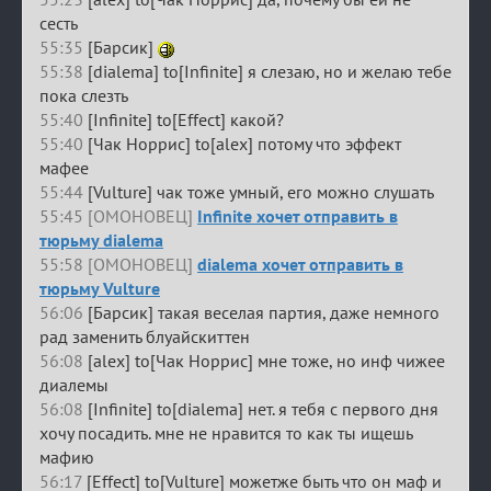
сесть
55:35
[Барсик]
55:38
[dialema] to[Infinite] я слезаю, но и желаю тебе
пока слезть
55:40
[Infinite] to[Effect] какой?
55:40
[Чак Норрис] to[alex] потому что эффект
мафее
55:44
[Vulture] чак тоже умный, его можно слушать
55:45 [ОМОНОВЕЦ]
Infinite хочет отправить в
тюрьму dialema
55:58 [ОМОНОВЕЦ]
dialema хочет отправить в
тюрьму Vulture
56:06
[Барсик] такая веселая партия, даже немного
рад заменить блуайскиттен
56:08
[alex] to[Чак Норрис] мне тоже, но инф чижее
диалемы
56:08
[Infinite] to[dialema] нет. я тебя с первого дня
хочу посадить. мне не нравится то как ты ищешь
мафию
56:17
[Effect] to[Vulture] можетже быть что он маф и