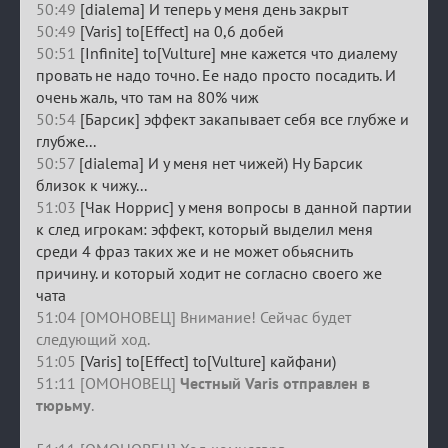
50:49
[dialema] И теперь у меня день закрыт
50:49
[Varis] to[Effect] на 0,6 добей
50:51
[Infinite] to[Vulture] мне кажется что диалему
провать не надо точно. Ее надо просто посадить. И
очень жаль, что там на 80% чиж
50:54
[Барсик] эффект закапывает себя все глубже и
глубже...
50:57
[dialema] И у меня нет чижей) Ну Барсик
близок к чижу...
51:03
[Чак Норрис] у меня вопросы в данной партии
к след игрокам: эффект, который выделил меня
среди 4 фраз таких же и не может обьяснить
причину. и который ходит не согласно своего же
чата
51:04 [ОМОНОВЕЦ] Внимание! Сейчас будет
следующий ход.
51:05
[Varis] to[Effect] to[Vulture] кайфани)
51:11 [ОМОНОВЕЦ]
Честный Varis отправлен в
тюрьму
.