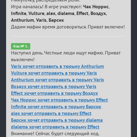
Игра началась! В игре участвуют:
Чак Норрис
,
Infinite
,
Vulture
,
alex
,
dialema
,
Effect
,
Воздух
,
Anthurium
,
Varis
,
Барсик
Дадим мафии время договориться. Приват включен!
Ход № 1.
Наступил день. Честные люди ищут мафию. Приват
выключен!
Varis хочет отправить в тюрьму Anthurium
Vulture хочет отправить в тюрьму Varis
Anthurium хочет отправить в тюрьму Varis
Воздух хочет отправить в тюрьму Varis
Effect хочет отправить в тюрьму Воздух
Чак Норрис хочет отправить в тюрьму Effect
Infinite хочет отправить в тюрьму Барсик
alex хочет отправить в тюрьму Effect
Барсик хочет отправить в тюрьму dialema
dialema хочет отправить в тюрьму Effect
Внимание! Сейчас будет следующий ход.