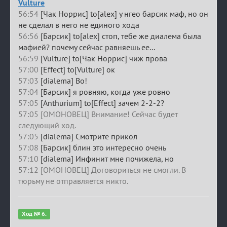
Vulture
56:54
[Чак Норрис] to[alex] у нгео барсик маф, но он
не сделал в него не единого хода
56:56
[Барсик] to[alex] стоп, тебе же диалема была
мафией? почему сейчас равняешь ее...
56:59
[Vulture] to[Чак Норрис] чиж прова
57:00
[Effect] to[Vulture] ок
57:03
[dialema] Во!
57:04
[Барсик] я ровняю, когда уже ровно
57:05
[Anthurium] to[Effect] зачем 2-2-2?
57:05 [ОМОНОВЕЦ] Внимание! Сейчас будет
следующий ход.
57:05
[dialema] Смотрите прикол
57:08
[Барсик] блин это интересно очень
57:10
[dialema] Инфинит мне почижела, но
57:12 [ОМОНОВЕЦ] Договориться не смогли. В
тюрьму не отправляется никто.
Ход № 6.