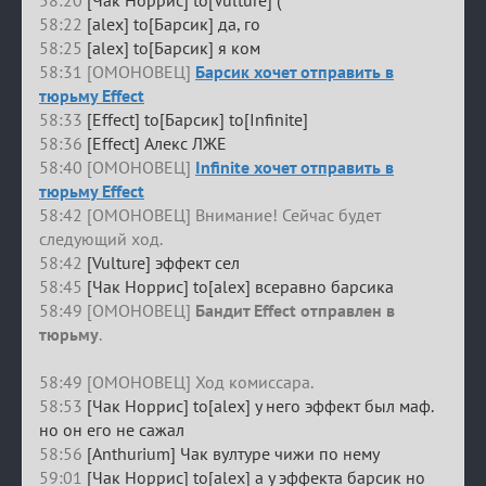
58:20
[Чак Норрис] to[Vulture] (
58:22
[alex] to[Барсик] да, го
58:25
[alex] to[Барсик] я ком
58:31 [ОМОНОВЕЦ]
Барсик хочет отправить в
тюрьму Effect
58:33
[Effect] to[Барсик] to[Infinite]
58:36
[Effect] Алекс ЛЖЕ
58:40 [ОМОНОВЕЦ]
Infinite хочет отправить в
тюрьму Effect
58:42 [ОМОНОВЕЦ] Внимание! Сейчас будет
следующий ход.
58:42
[Vulture] эффект сел
58:45
[Чак Норрис] to[alex] всеравно барсика
58:49 [ОМОНОВЕЦ]
Бандит Effect отправлен в
тюрьму
.
58:49 [ОМОНОВЕЦ] Ход комиссара.
58:53
[Чак Норрис] to[alex] у него эффект был маф.
но он его не сажал
58:56
[Anthurium] Чак вултуре чижи по нему
59:01
[Чак Норрис] to[alex] а у эффекта барсик но