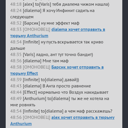
48:18
[alex] to[Varis] тебя диалема чижом нашла)
48:24
[dialema] Я хочу Инфинит садить на
следующем
48:32
[Барсик] ну мне эффект маф
48:33 [ОМОНОВЕЦ]
dialema хочет отправить в
тюрьму Anthurium
48:34
[Infinite] ну пусть вскрывается так криво
дальше
48:35
[Varis] ладно, ант тут точно бандит)
48:36
[dialema] Мне там маф
48:38 [ОМОНОВЕЦ]
Барсик хочет отправить в
тюрьму Effect
48:39
[Infinite] to[dialema] давай))
48:43
[dialema] В Анта просто равнение
48:44
[Effect] нормально что Воздух накидывает
48:49
[Anthurium] to[dialema] ты же не хотела на
мне ровнять
48:54
[Infinite] to[dialema] а чем маф расскажешь?
48:56 [ОМОНОВЕЦ]
alex хочет отправить в тюрьму
Anthurium