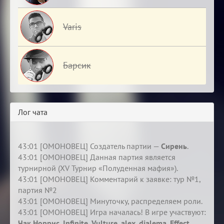
Varis
Барсик
Лог чата
43:01 [ОМОНОВЕЦ] Создатель партии —
Сирень
.
43:01 [ОМОНОВЕЦ] Данная партия является
турнирной (XV Турнир «Полуденная мафия»).
43:01 [ОМОНОВЕЦ] Комментарий к заявке: тур №1,
партия №2
43:01 [ОМОНОВЕЦ] Минуточку, распределяем роли.
43:01 [ОМОНОВЕЦ] Игра началась! В игре участвуют:
Чак Норрис
,
Infinite
,
Vulture
,
alex
,
dialema
,
Effect
,