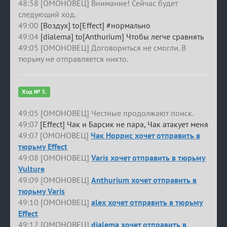
48:58 [ОМОНОВЕЦ] Внимание! Сейчас будет
следующий ход.
49:00
[Воздух] to[Effect] #нормально
49:04
[dialema] to[Anthurium] Чтобы легче сравнять
49:05 [ОМОНОВЕЦ] Договориться не смогли. В
тюрьму не отправляется никто.
Ход № 3.
49:05 [ОМОНОВЕЦ] Честные продолжают поиск.
49:07
[Effect] Чак и Барсик не пара, Чак атакует меня
49:07 [ОМОНОВЕЦ]
Чак Норрис хочет отправить в
тюрьму Effect
49:08 [ОМОНОВЕЦ]
Varis хочет отправить в тюрьму
Vulture
49:09 [ОМОНОВЕЦ]
Anthurium хочет отправить в
тюрьму Varis
49:10 [ОМОНОВЕЦ]
alex хочет отправить в тюрьму
Effect
49:12 [ОМОНОВЕЦ]
dialema хочет отправить в