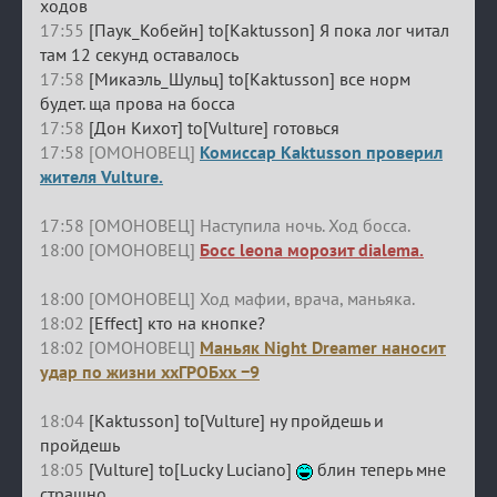
ходов
17:55
[Паук_Кобейн] to[Kaktusson] Я пока лог читал
там 12 секунд оставалось
17:58
[Микаэль_Шульц] to[Kaktusson] все норм
будет. ща прова на босса
17:58
[Дон Кихот] to[Vulture] готовься
17:58 [ОМОНОВЕЦ]
Комиссар Kaktusson проверил
жителя Vulture.
17:58 [ОМОНОВЕЦ] Наступила ночь. Ход босса.
18:00 [ОМОНОВЕЦ]
Босс leona морозит dialema.
18:00 [ОМОНОВЕЦ] Ход мафии, врача, маньяка.
18:02
[Effect] кто на кнопке?
18:02 [ОМОНОВЕЦ]
Маньяк Night Dreamer наносит
удар по жизни ххГРОБхх −9
18:04
[Kaktusson] to[Vulture] ну пройдешь и
пройдешь
18:05
[Vulture] to[Lucky Luciano]
блин теперь мне
страшно