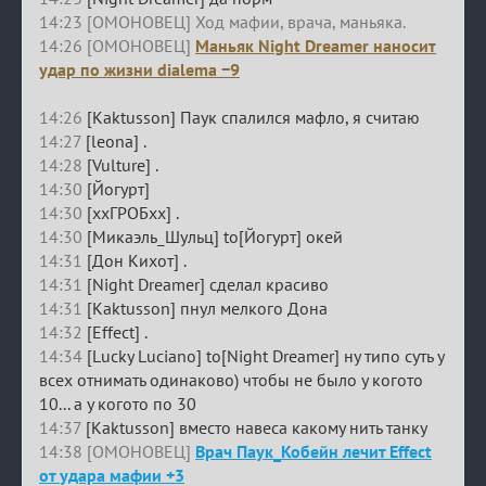
14:23 [ОМОНОВЕЦ] Ход мафии, врача, маньяка.
14:26 [ОМОНОВЕЦ]
Маньяк Night Dreamer наносит
удар по жизни dialema −9
14:26
[Kaktusson] Паук спалился мафло, я считаю
14:27
[leona] .
14:28
[Vulture] .
14:30
[Йогурт]
14:30
[ххГРОБхх] .
14:30
[Микаэль_Шульц] to[Йогурт] окей
14:31
[Дон Кихот] .
14:31
[Night Dreamer] сделал красиво
14:31
[Kaktusson] пнул мелкого Дона
14:32
[Effect] .
14:34
[Lucky Luciano] to[Night Dreamer] ну типо суть у
всех отнимать одинаково) чтобы не было у когото
10... а у когото по 30
14:37
[Kaktusson] вместо навеса какому нить танку
14:38 [ОМОНОВЕЦ]
Врач Паук_Кобейн лечит Effect
от удара мафии +3