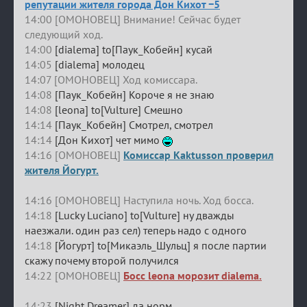
репутации жителя города Дон Кихот −5
14:00 [ОМОНОВЕЦ] Внимание! Сейчас будет
следующий ход.
14:00
[dialema] to[Паук_Кобейн] кусай
14:05
[dialema] молодец
14:07 [ОМОНОВЕЦ] Ход комиссара.
14:08
[Паук_Кобейн] Короче я не знаю
14:08
[leona] to[Vulture] Смешно
14:14
[Паук_Кобейн] Смотрел, смотрел
14:14
[Дон Кихот] чет мимо
14:16 [ОМОНОВЕЦ]
Комиссар Kaktusson проверил
жителя Йогурт.
14:16 [ОМОНОВЕЦ] Наступила ночь. Ход босса.
14:18
[Lucky Luciano] to[Vulture] ну дважды
наезжали. один раз сел) теперь надо с одного
14:18
[Йогурт] to[Микаэль_Шульц] я после партии
скажу почему второй получился
14:22 [ОМОНОВЕЦ]
Босс leona морозит dialema.
14:23
[Night Dreamer] да норм