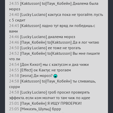
24:35
[Kaktusson] to[Паук_Кобейн] Диалема была
мороз
24:40
[Lucky Luciano] кактуса пока не трогайте. пусть
с 5 сидит
24:43
[Kaktusson] ладно тут вряд ли победишь с
вами
24:46
[Lucky Luciano] диалема мороз
24:46
[Паук_Кобейн] to[Kaktusson] Да я лог читаю
24:50
[Lucky Luciano] ее тоже не трогать
24:52
[Паук_Кобейн] to[Kaktusson] Вы мне пишите
что ли
24:54
[Дон Кихот] мы с кактусом и диа чижи
24:55
[Effect] ок Кактус не трогаем
24:58
[leona] Ди мороз?
24:58
[Kaktusson] to[Паук_Кобейн] ты сливаешь,
сорри
24:58
[Lucky Luciano] гроб просил проверять
эффекта. если ком молчит то там чиж по идее
25:01
[Паук_Кобейн] Я ИЩУ ПРВОЕРКИ!
25:05
[Микаэль_Шульц] бррр