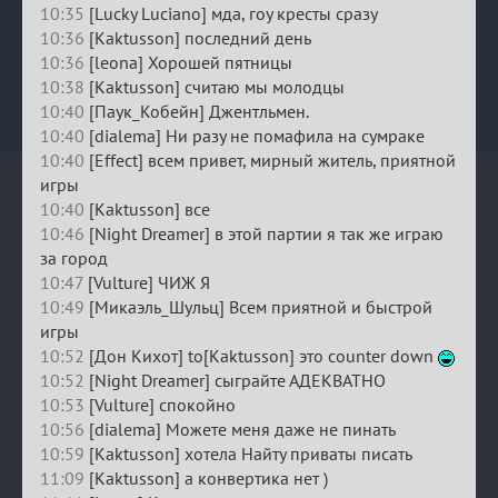
10:35
[Lucky Luciano] мда, гоу кресты сразу
10:36
[Kaktusson] последний день
10:36
[leona] Хорошей пятницы
10:38
[Kaktusson] считаю мы молодцы
10:40
[Паук_Кобейн] Джентльмен.
10:40
[dialema] Ни разу не помафила на сумраке
10:40
[Effect] всем привет, мирный житель, приятной
игры
10:40
[Kaktusson] все
10:46
[Night Dreamer] в этой партии я так же играю
за город
10:47
[Vulture] ЧИЖ Я
10:49
[Микаэль_Шульц] Всем приятной и быстрой
игры
10:52
[Дон Кихот] to[Kaktusson] это counter down
10:52
[Night Dreamer] сыграйте АДЕКВАТНО
10:53
[Vulture] спокойно
10:56
[dialema] Можете меня даже не пинать
10:59
[Kaktusson] хотела Найту приваты писать
11:09
[Kaktusson] а конвертика нет )