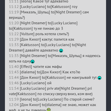
11:11
[leona] Какое тут адекватно
11:12
[Lucky Luciano] to[Kaktusson] гоу
11:19
[Микаэль_Шульц] to[Night Dreamer] сам
веришь?)
11:20
[Night Dreamer] to[Lucky Luciano]
to[Kaktusson] ту не пинаю до 3
11:22
[Vulture] роль хотела слить?)
11:29
[Дон Кихот] кактус палится как
11:33
[Kaktusson] to[Lucky Luciano] to[Night
Dreamer] давайте адекватно
11:35
[Night Dreamer] to[Микаэль_Шульц] я надеюсь
хоть на одну
11:40
[Effect] чатите как мафы
11:43
[dialema] to[Дон Кихот] Как кто?ю
11:44
[Дон Кихот] to[Kaktusson] не наигрывай тут
11:46
[Lucky Luciano] ой
11:54
[Lucky Luciano] priv ate[Night Dreamer] pri
vate[Kaktusson] по списку сверху вниз, ком вне)
11:59
[leona] to[Lucky Luciano] По старой схеме?
12:04
[Дон Кихот] to[dialema] не знаю, может как
маф, а че ты думаешь