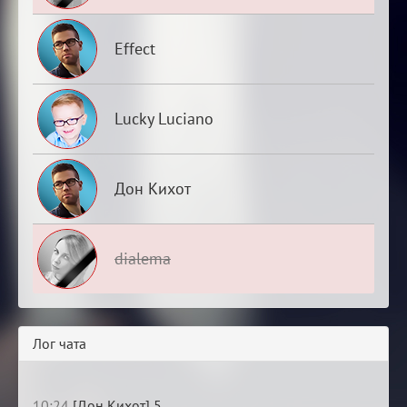
Effect
Lucky Luciano
Дон Кихот
dialema
Лог чата
10:24
[Дон Кихот] 5