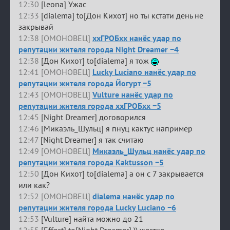
12:30
[leona] Ужас
12:33
[dialema] to[Дон Кихот] но ты кстати день не
закрывай
12:38 [ОМОНОВЕЦ]
ххГРОБхх нанёс удар по
репутации жителя города Night Dreamer −4
12:38
[Дон Кихот] to[dialema] я тож
12:41 [ОМОНОВЕЦ]
Lucky Luciano нанёс удар по
репутации жителя города Йогурт −5
12:43 [ОМОНОВЕЦ]
Vulture нанёс удар по
репутации жителя города ххГРОБхх −5
12:45
[Night Dreamer] договорился
12:46
[Микаэль_Шульц] я пнуц кактус например
12:47
[Night Dreamer] я так считаю
12:49 [ОМОНОВЕЦ]
Микаэль_Шульц нанёс удар по
репутации жителя города Kaktusson −5
12:50
[Дон Кихот] to[dialema] а он с 7 закрывается
или как?
12:52 [ОМОНОВЕЦ]
dialema нанёс удар по
репутации жителя города Lucky Luciano −6
12:53
[Vulture] найта можно до 21