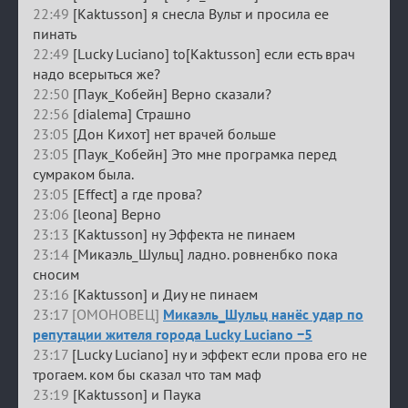
22:49
[Kaktusson] я снесла Вульт и просила ее
пинать
22:49
[Lucky Luciano] to[Kaktusson] если есть врач
надо всерыться же?
22:50
[Паук_Кобейн] Верно сказали?
22:56
[dialema] Страшно
23:05
[Дон Кихот] нет врачей больше
23:05
[Паук_Кобейн] Это мне програмка перед
сумраком была.
23:05
[Effect] а где прова?
23:06
[leona] Верно
23:13
[Kaktusson] ну Эффекта не пинаем
23:14
[Микаэль_Шульц] ладно. ровненбко пока
сносим
23:16
[Kaktusson] и Диу не пинаем
23:17 [ОМОНОВЕЦ]
Микаэль_Шульц нанёс удар по
репутации жителя города Lucky Luciano −5
23:17
[Lucky Luciano] ну и эффект если прова его не
трогаем. ком бы сказал что там маф
23:19
[Kaktusson] и Паука