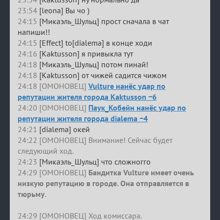
23:54
[leona] Вы чо )
24:15
[Микаэль_Шульц] прост сначала в чат
напиши!!
24:15
[Effect] to[dialema] в конце ходи
24:16
[Kaktusson] я привыкла тут
24:18
[Микаэль_Шульц] потом пинай!
24:18
[Kaktusson] от чижей садится чижом
24:18 [ОМОНОВЕЦ]
Vulture нанёс удар по
репутации жителя города Kaktusson −6
24:20 [ОМОНОВЕЦ]
Паук_Кобейн нанёс удар по
репутации жителя города dialema −4
24:21
[dialema] окей
24:22 [ОМОНОВЕЦ] Внимание! Сейчас будет
следующий ход.
24:23
[Микаэль_Шульц] что сложногго
24:29 [ОМОНОВЕЦ]
Бандитка Vulture имеет очень
низкую репутацию в городе. Она отправляется в
тюрьму
.
24:29 [ОМОНОВЕЦ] Ход комиссара.