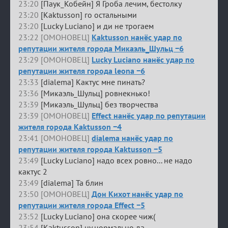
23:20
[Паук_Кобейн] Я Гроба лечим, бестолку
23:20
[Kaktusson] го остальными
23:20
[Lucky Luciano] и ди не трогаем
23:22 [ОМОНОВЕЦ]
Kaktusson нанёс удар по
репутации жителя города Микаэль_Шульц −6
23:29 [ОМОНОВЕЦ]
Lucky Luciano нанёс удар по
репутации жителя города leona −6
23:33
[dialema] Кактус мне пинать?
23:36
[Микаэль_Шульц] ровнекнько!
23:39
[Микаэль_Шульц] без творчества
23:39 [ОМОНОВЕЦ]
Effect нанёс удар по репутации
жителя города Kaktusson −4
23:41 [ОМОНОВЕЦ]
dialema нанёс удар по
репутации жителя города Kaktusson −5
23:49
[Lucky Luciano] надо всех ровно... не надо
кактус 2
23:49
[dialema] Та блин
23:50 [ОМОНОВЕЦ]
Дон Кихот нанёс удар по
репутации жителя города Effect −5
23:52
[Lucky Luciano] она скорее чиж(
23:54
[Kaktusson] ну нормально да