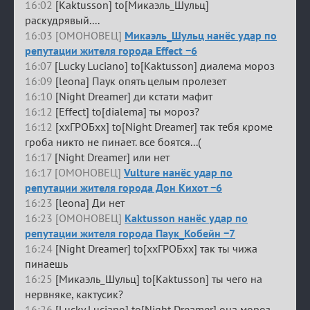
16:02
[Kaktusson] to[Микаэль_Шульц]
раскудрявый....
16:03 [ОМОНОВЕЦ]
Микаэль_Шульц нанёс удар по
репутации жителя города Effect −6
16:07
[Lucky Luciano] to[Kaktusson] диалема мороз
16:09
[leona] Паук опять целым пролезет
16:10
[Night Dreamer] ди кстати мафит
16:12
[Effect] to[dialema] ты мороз?
16:12
[ххГРОБхх] to[Night Dreamer] так тебя кроме
гроба никто не пинает. все боятся...(
16:17
[Night Dreamer] или нет
16:17 [ОМОНОВЕЦ]
Vulture нанёс удар по
репутации жителя города Дон Кихот −6
16:23
[leona] Ди нет
16:23 [ОМОНОВЕЦ]
Kaktusson нанёс удар по
репутации жителя города Паук_Кобейн −7
16:24
[Night Dreamer] to[ххГРОБхх] так ты чижа
пинаешь
16:25
[Микаэль_Шульц] to[Kaktusson] ты чего на
нервняке, кактусик?
16:26
[Lucky Luciano] to[Night Dreamer] она мороз,