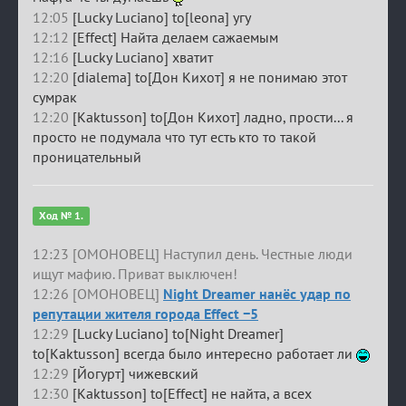
12:05
[Lucky Luciano] to[leona] угу
12:12
[Effect] Найта делаем сажаемым
12:16
[Lucky Luciano] хватит
12:20
[dialema] to[Дон Кихот] я не понимаю этот
сумрак
12:20
[Kaktusson] to[Дон Кихот] ладно, прости... я
просто не подумала что тут есть кто то такой
проницательный
Ход № 1.
12:23 [ОМОНОВЕЦ] Наступил день. Честные люди
ищут мафию. Приват выключен!
12:26 [ОМОНОВЕЦ]
Night Dreamer нанёс удар по
репутации жителя города Effect −5
12:29
[Lucky Luciano] to[Night Dreamer]
to[Kaktusson] всегда было интересно работает ли
12:29
[Йогурт] чижевский
12:30
[Kaktusson] to[Effect] не найта, а всех