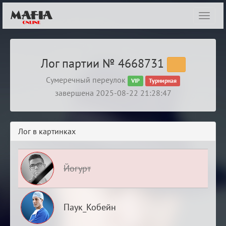
Показ
навиг
Лог партии № 4668731
Сумеречный переулок
VIP
Турнирная
завершена 2025-08-22 21:28:47
Лог в картинках
Йогурт
Паук_Кобейн