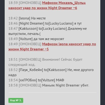
18:39 [ОМОНОВЕЦ]
Мафиози Микаэль_Шульц
наносит удар по жизни Night Dreamer −6
18:42
[leona] На месте
18:46
[Night Dreamer] to[Lucky Luciano] я тут
18:47
[Kaktusson] to[Lucky Luciano] Диалему не
выпустили, печаль (
18:49
[Vulture] да там же морозят
18:49 [ОМОНОВЕЦ]
Мафиози leona наносит удар по
жизни Night Dreamer −5
18:51 [ОМОНОВЕЦ] Внимание! Сейчас будет
следующий ход.
18:52
[Паук_Кобейн] to[Kaktusson] Не, мне другого
надо
18:54
[ххГРОБхх] to[Vulture] МАФ
18:58 [ОМОНОВЕЦ]
Маньяк Night Dreamer убит
.
Ход № 3.