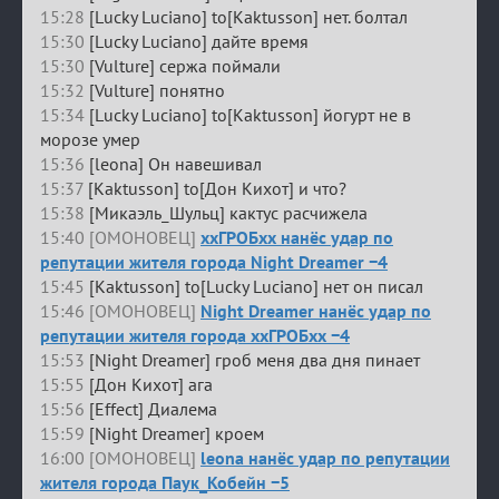
15:28
[Lucky Luciano] to[Kaktusson] нет. болтал
15:30
[Lucky Luciano] дайте время
15:30
[Vulture] сержа поймали
15:32
[Vulture] понятно
15:34
[Lucky Luciano] to[Kaktusson] йогурт не в
морозе умер
15:36
[leona] Он навешивал
15:37
[Kaktusson] to[Дон Кихот] и что?
15:38
[Микаэль_Шульц] кактус расчижела
15:40 [ОМОНОВЕЦ]
ххГРОБхх нанёс удар по
репутации жителя города Night Dreamer −4
15:45
[Kaktusson] to[Lucky Luciano] нет он писал
15:46 [ОМОНОВЕЦ]
Night Dreamer нанёс удар по
репутации жителя города ххГРОБхх −4
15:53
[Night Dreamer] гроб меня два дня пинает
15:55
[Дон Кихот] ага
15:56
[Effect] Диалема
15:59
[Night Dreamer] кроем
16:00 [ОМОНОВЕЦ]
leona нанёс удар по репутации
жителя города Паук_Кобейн −5