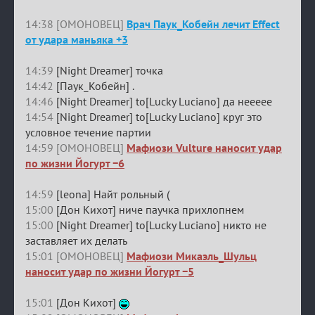
14:38 [ОМОНОВЕЦ]
Врач Паук_Кобейн лечит Effect
от удара маньяка +3
14:39
[Night Dreamer] точка
14:42
[Паук_Кобейн] .
14:46
[Night Dreamer] to[Lucky Luciano] да неееее
14:54
[Night Dreamer] to[Lucky Luciano] круг это
условное течение партии
14:59 [ОМОНОВЕЦ]
Мафиози Vulture наносит удар
по жизни Йогурт −6
14:59
[leona] Найт рольный (
15:00
[Дон Кихот] ниче паучка прихлопнем
15:00
[Night Dreamer] to[Lucky Luciano] никто не
заставляет их делать
15:01 [ОМОНОВЕЦ]
Мафиози Микаэль_Шульц
наносит удар по жизни Йогурт −5
15:01
[Дон Кихот]