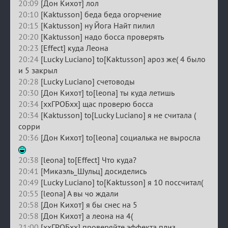
20:09
[Дон Кихот] лол
20:10
[Kaktusson] беда беда огорчение
20:15
[Kaktusson] ну Йога Найт пилил
20:20
[Kaktusson] надо босса проверять
20:23
[Effect] куда Леона
20:24
[Lucky Luciano] to[Kaktusson] ароз же( 4 было
и 5 закрыл
20:28
[Lucky Luciano] счетоводы
20:30
[Дон Кихот] to[leona] ты куда летишь
20:34
[ххГРОБхх] щас проверю босса
20:34
[Kaktusson] to[Lucky Luciano] я не считала (
сорри
20:36
[Дон Кихот] to[leona] социалька не выросла
20:38
[leona] to[Effect] Что куда?
20:41
[Микаэль_Шульц] досиделись
20:49
[Lucky Luciano] to[Kaktusson] я 10 поссчитал(
20:55
[leona] А вы чо ждали
20:58
[Дон Кихот] я бы снес на 5
20:58
[Дон Кихот] а леона на 4(
21:00
[ххГРОБхх] проверяйте эффекта плиз