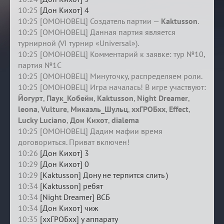
10:25
[Дон Кихот] 4
10:25 [ОМОНОВЕЦ] Создатель партии —
Kaktusson
.
10:25 [ОМОНОВЕЦ] Данная партия является
турнирной (VI турнир «Universal»).
10:25 [ОМОНОВЕЦ] Комментарий к заявке: тур №10,
партия №1C
10:25 [ОМОНОВЕЦ] Минуточку, распределяем роли.
10:25 [ОМОНОВЕЦ] Игра началась! В игре участвуют:
Йогурт
,
Паук_Кобейн
,
Kaktusson
,
Night Dreamer
,
leona
,
Vulture
,
Микаэль_Шульц
,
ххГРОБхх
,
Effect
,
Lucky Luciano
,
Дон Кихот
,
dialema
10:25 [ОМОНОВЕЦ] Дадим мафии время
договориться. Приват включен!
10:26
[Дон Кихот] 3
10:29
[Дон Кихот] 0
10:29
[Kaktusson] Дону не терпится слить )
10:34
[Kaktusson] ребят
10:34
[Night Dreamer] ВСБ
10:34
[Дон Кихот] чиж
10:35
[ххГРОБхх] у аппарату