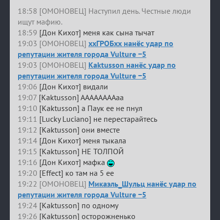
18:58 [ОМОНОВЕЦ] Наступил день. Честные люди
ищут мафию.
18:59
[Дон Кихот] меня как сына тычат
19:03 [ОМОНОВЕЦ]
ххГРОБхх нанёс удар по
репутации жителя города Vulture −5
19:03 [ОМОНОВЕЦ]
Kaktusson нанёс удар по
репутации жителя города Vulture −5
19:06
[Дон Кихот] видали
19:07
[Kaktusson] ААААААААаа
19:10
[Kaktusson] а Паук ее не пнул
19:11
[Lucky Luciano] не перестарайтесь
19:12
[Kaktusson] они вместе
19:14
[Дон Кихот] меня тыкала
19:15
[Kaktusson] НЕ ТОЛПОЙ
19:16
[Дон Кихот] мафка
19:20
[Effect] ко там на 5 ее
19:22 [ОМОНОВЕЦ]
Микаэль_Шульц нанёс удар по
репутации жителя города Vulture −5
19:24
[Kaktusson] по одному
19:26
[Kaktusson] осторожненько