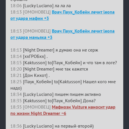
18:06
[Lucky Luciano] ла ла ла
18:13 [ОМОНОВЕЦ]
Врач Паук_Кобейн лечит leona
от удара мафии +3
18:13 [ОМОНОВЕЦ]
Врач Паук_Кобейн лечит leona
от удара маньяка +3
18:13
[Night Dreamer] я думаю она не серж
18:14
[ххГРОБхх] .
18:15
[Kaktusson] to[Паук_Кобейн] и что там в логе?
18:20
[Night Dreamer] мне так кажется
18:21
[Дон Кихот] .
18:25
[Паук_Кобейн] to[Kaktusson] Нашел кого мне
надо)
18:34
[Lucky Luciano] пишем пишем активно
18:35
[Kaktusson] to[Паук_Кобейн] Дона?
18:35 [ОМОНОВЕЦ]
Мафиози Vulture наносит удар
по жизни Night Dreamer −6
18:36
[Lucky Luciano] на первый-второй)