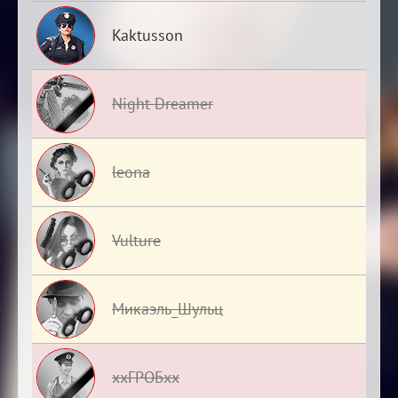
Kaktusson
Night Dreamer
leona
Vulture
Микаэль_Шульц
ххГРОБхх