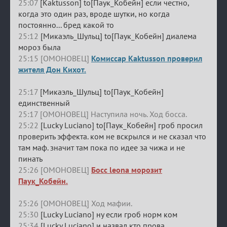
25:07
[Kaktusson] to[Паук_Кобейн] если честно,
когда это один раз, вроде шутки, но когда
постоянно... бред какой то
25:12
[Микаэль_Шульц] to[Паук_Кобейн] диалема
мороз была
25:15 [ОМОНОВЕЦ]
Комиссар Kaktusson проверил
жителя Дон Кихот.
25:17
[Микаэль_Шульц] to[Паук_Кобейн]
единственный
25:17 [ОМОНОВЕЦ] Наступила ночь. Ход босса.
25:22
[Lucky Luciano] to[Паук_Кобейн] гроб просил
проверить эффекта. ком не вскрылся и не сказал что
там маф. значит там пока по идее за чижа и не
пинать
25:26 [ОМОНОВЕЦ]
Босс leona морозит
Паук_Кобейн.
25:26 [ОМОНОВЕЦ] Ход мафии.
25:30
[Lucky Luciano] ну если гроб норм ком
25:34
[Lucky Luciano] и назвал кто прова...