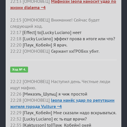
22:13 [ОМОНОВЕЦ]
Мафиози leona наносит удар по
жизни dialema −4
22:15 [ОМОНОВЕЦ] Внимание! Сейчас будет
следующий ход.
22:17
[Effect] to[Lucky Luciano] неет
22:18
[Lucky Luciano] эффект прова в итоге или что?
22:20
[Паук_Кобейн] Я врач.
22:22 [ОМОНОВЕЦ]
Сержант ххГРОБхх убит
.
Ход № 4.
22:22 [ОМОНОВЕЦ] Наступил день. Честные люди
ищут мафию.
22:26
[Микаэль_Шульц] я чиж простой
22:28 [ОМОНОВЕЦ]
leona нанёс удар по репутации
жителя города Vulture −4
22:29
[Паук_Кобейн] Мне сказали надо вскрываться.
22:32
[Lucky Luciano] ес ть еще врачи?
22:35
[Kaktusson] to[Паук_Кобейн] окей