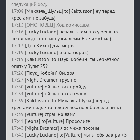
следующий ход.
17:08
[Микаэль_Шульц] to[Kaktusson] ну перед
крестами не забудь)
17:13 [ОМОНОВЕЦ] Ход комиссара.
17:16
[Lucky Luciano] печаль в том. что у меня по
первому дню только у диалемы + к чижу был)
17:17
[Дон Кихот] диа морж
17:19
[Lucky Luciano] и она мороз(
17:19
[Kaktusson] to[Паук_Кобейн] ты Серьезно?
опять у Вульт 25?
17:26
[Паук_Кобейн] Ой, зря
17:27
[Night Dreamer] грустно
17:30
[Vulture] ой щас как пройду
17:34
[Vulture] ой щас как ломану
17:39
[Kaktusson] to[Микаэль_Шульц] перед
крестами надо что покрепче... но я бросила пить (
17:39
[Vulture] страшно вам?
17:41
[leona] to[Vulture] Проходите
17:43
[Night Dreamer] я за чижа посоны
17:43
[Lucky Luciano] to[Vulture] мы в тебя завтра +5