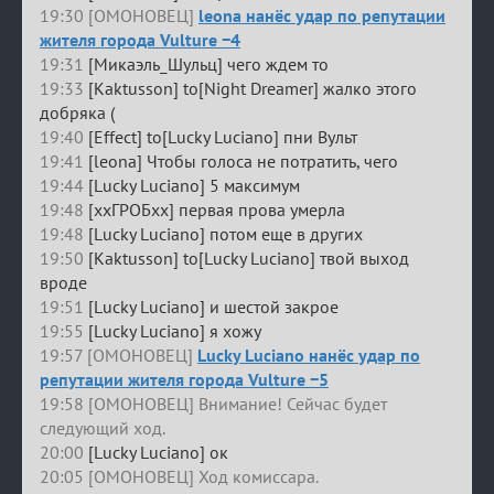
19:30 [ОМОНОВЕЦ]
leona нанёс удар по репутации
жителя города Vulture −4
19:31
[Микаэль_Шульц] чего ждем то
19:33
[Kaktusson] to[Night Dreamer] жалко этого
добряка (
19:40
[Effect] to[Lucky Luciano] пни Вульт
19:41
[leona] Чтобы голоса не потратить, чего
19:44
[Lucky Luciano] 5 максимум
19:48
[ххГРОБхх] первая прова умерла
19:48
[Lucky Luciano] потом еще в других
19:50
[Kaktusson] to[Lucky Luciano] твой выход
вроде
19:51
[Lucky Luciano] и шестой закрое
19:55
[Lucky Luciano] я хожу
19:57 [ОМОНОВЕЦ]
Lucky Luciano нанёс удар по
репутации жителя города Vulture −5
19:58 [ОМОНОВЕЦ] Внимание! Сейчас будет
следующий ход.
20:00
[Lucky Luciano] ок
20:05 [ОМОНОВЕЦ] Ход комиссара.