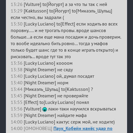
13:26
[Vulture] to[Йогурт] а за что ты так с ней
13:29
[Kaktusson] to[Йогурт] to[Микаэль_Шульц]
если честно, вы задрали (
13:30
[Lucky Luciano] to[Effect] если ходить во всех
поровну..... и не трогать провы. вроде шансов
больше...а если еще мана посадим и дочь проверим.
то вообе идеально бить ровно... тогда у мафов
только будет шанс где то в конце играть открыто) и
рисковать... вроде тут так это
13:36
[Lucky Luciano] коооом
13:38
[Night Dreamer] не сяду
13:40
[Lucky Luciano] ой, думал посадят
13:40
[Night Dreamer] норм
13:44
[Микаэль_Шульц] to[Kaktusson] ?
13:45
[Night Dreamer] не проверяйте
13:55
[Effect] to[Lucky Luciano] понял
13:56
[Vulture]
лаки-таки научился вскрываться
13:59
[Night Dreamer] найдите мафа
14:00
[Lucky Luciano] кактус серж мой, не ходите)
14:00 [ОМОНОВЕЦ]
Паук_Кобейн нанёс удар по