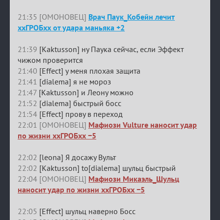
21:35 [ОМОНОВЕЦ]
Врач Паук_Кобейн лечит
ххГРОБхх от удара маньяка +2
21:39
[Kaktusson] ну Паука сейчас, если Эффект
чижом проверится
21:40
[Effect] у меня плохая защита
21:41
[dialema] я не мороз
21:47
[Kaktusson] и Леону можно
21:52
[dialema] быстрый босс
21:54
[Effect] прову в переход
22:01 [ОМОНОВЕЦ]
Мафиози Vulture наносит удар
по жизни ххГРОБхх −5
22:02
[leona] Я досажу Вульт
22:02
[Kaktusson] to[dialema] шульц быстрый
22:04 [ОМОНОВЕЦ]
Мафиози Микаэль_Шульц
наносит удар по жизни ххГРОБхх −5
22:05
[Effect] шульц наверно Босс