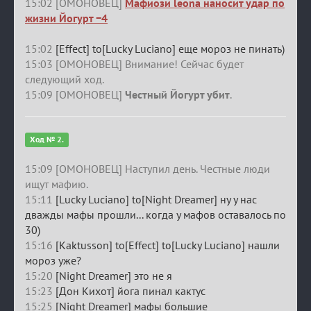
15:02 [ОМОНОВЕЦ]
Мафиози leona наносит удар по
жизни Йогурт −4
15:02
[Effect] to[Lucky Luciano] еще мороз не пинать)
15:03 [ОМОНОВЕЦ] Внимание! Сейчас будет
следующий ход.
15:09 [ОМОНОВЕЦ]
Честный Йогурт убит
.
Ход № 2.
15:09 [ОМОНОВЕЦ] Наступил день. Честные люди
ищут мафию.
15:11
[Lucky Luciano] to[Night Dreamer] ну у нас
дважды мафы прошли... когда у мафов оставалось по
30)
15:16
[Kaktusson] to[Effect] to[Lucky Luciano] нашли
мороз уже?
15:20
[Night Dreamer] это не я
15:23
[Дон Кихот] йога пинал кактус
15:25
[Night Dreamer] мафы большие