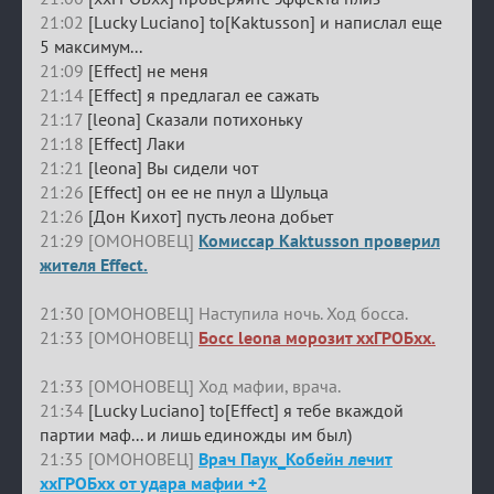
21:02
[Lucky Luciano] to[Kaktusson] и напислал еще
5 максимум...
21:09
[Effect] не меня
21:14
[Effect] я предлагал ее сажать
21:17
[leona] Сказали потихоньку
21:18
[Effect] Лаки
21:21
[leona] Вы сидели чот
21:26
[Effect] он ее не пнул а Шульца
21:26
[Дон Кихот] пусть леона добьет
21:29 [ОМОНОВЕЦ]
Комиссар Kaktusson проверил
жителя Effect.
21:30 [ОМОНОВЕЦ] Наступила ночь. Ход босса.
21:33 [ОМОНОВЕЦ]
Босс leona морозит ххГРОБхх.
21:33 [ОМОНОВЕЦ] Ход мафии, врача.
21:34
[Lucky Luciano] to[Effect] я тебе вкаждой
партии маф... и лишь единожды им был)
21:35 [ОМОНОВЕЦ]
Врач Паук_Кобейн лечит
ххГРОБхх от удара мафии +2