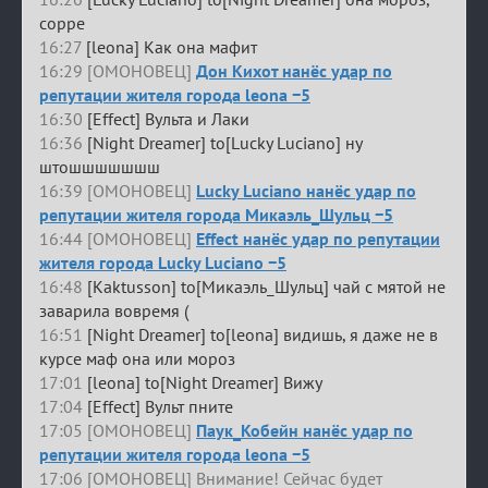
сорре
16:27
[leona] Как она мафит
16:29 [ОМОНОВЕЦ]
Дон Кихот нанёс удар по
репутации жителя города leona −5
16:30
[Effect] Вульта и Лаки
16:36
[Night Dreamer] to[Lucky Luciano] ну
штошшшшшшш
16:39 [ОМОНОВЕЦ]
Lucky Luciano нанёс удар по
репутации жителя города Микаэль_Шульц −5
16:44 [ОМОНОВЕЦ]
Effect нанёс удар по репутации
жителя города Lucky Luciano −5
16:48
[Kaktusson] to[Микаэль_Шульц] чай с мятой не
заварила вовремя (
16:51
[Night Dreamer] to[leona] видишь, я даже не в
курсе маф она или мороз
17:01
[leona] to[Night Dreamer] Вижу
17:04
[Effect] Вульт пните
17:05 [ОМОНОВЕЦ]
Паук_Кобейн нанёс удар по
репутации жителя города leona −5
17:06 [ОМОНОВЕЦ] Внимание! Сейчас будет