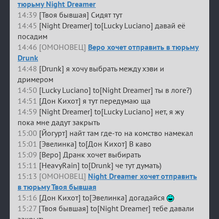
тюрьму Night Dreamer
14:39
[Твоя бывшая] Сидят тут
14:45
[Night Dreamer] to[Lucky Luciano] давай её
посадим
14:46 [ОМОНОВЕЦ]
Веро хочет отправить в тюрьму
Drunk
14:48
[Drunk] я хочу выбрать между хэви и
дримером
14:50
[Lucky Luciano] to[Night Dreamer] ты в логе?)
14:51
[Дон Кихот] я тут передумаю ща
14:59
[Night Dreamer] to[Lucky Luciano] нет, я жу
пока мне дадут закрыть
15:00
[Йогурт] найт там где-то на комство намекал
15:01
[Эвелинка] to[Дон Кихот] В каво
15:09
[Веро] Дранк хочет выбирать
15:11
[HeavyRain] to[Drunk] че тут думать)
15:13 [ОМОНОВЕЦ]
Night Dreamer хочет отправить
в тюрьму Твоя бывшая
15:16
[Дон Кихот] to[Эвелинка] догадайся
15:27
[Твоя бывшая] to[Night Dreamer] тебе давали
закрыть