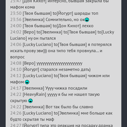
23:47
[Дон Кихот] интерсно, бывшая закрыла бы
мафом кома
23:50
[Твоя бывшая] to[Йогурт] шарады топ
23:56
[Эвелинка] Сомнительно, но ок
24:00
[Твоя бывшая] to[Дон Кихот] лехко
24:02
[Веро] to[Эвелинка] to[Твоя бывшая] to[Lucky
Luciano] ну он пытался
24:06
[Lucky Luciano] to[Твоя бывшая] я потерялся
искать прову эви))) она типо тебя провнула... и
вопрос
24:08
[Веро] ууууууууууууууууууууууу
24:10
[Йогурт] старался незаметно дать)
24:12
[Lucky Luciano] to[Твоя бывшая] чижом или
мафом
24:17
[Эвелинка] Уууу чижка посадили
24:22
[HeavyRain] ууууу я бы не нашел такую
скрытую
24:22
[Эвелинка] Вот так было бы славно
24:26
[Lucky Luciano] to[Эвелинка] мне больше как
будто скрытая ты маф
24:27
[Йогурт] типа это реакция на посадку дранка