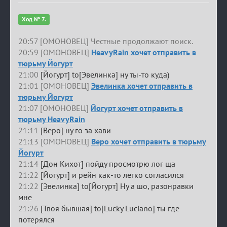
Ход № 7.
20:57 [ОМОНОВЕЦ] Честные продолжают поиск.
20:59 [ОМОНОВЕЦ]
HeavyRain хочет отправить в
тюрьму Йогурт
21:00
[Йогурт] to[Эвелинка] ну ты-то куда)
21:01 [ОМОНОВЕЦ]
Эвелинка хочет отправить в
тюрьму Йогурт
21:07 [ОМОНОВЕЦ]
Йогурт хочет отправить в
тюрьму HeavyRain
21:11
[Веро] ну го за хави
21:13 [ОМОНОВЕЦ]
Веро хочет отправить в тюрьму
Йогурт
21:14
[Дон Кихот] пойду просмотрю лог ща
21:22
[Йогурт] и рейн как-то легко согласился
21:22
[Эвелинка] to[Йогурт] Ну а шо, разонравки
мне
21:26
[Твоя бывшая] to[Lucky Luciano] ты где
потерялся