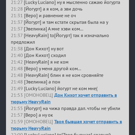
21:27
[Lucky Luciano] ну я мысленно сажаю йогурта
21:28
[Йогурт] а я ком, а эви дочь
21:31
[Веро] и равнение не оч
21:37
[Йогурт] и там кстати скрытая была на у
21:37
[Эвелинка] А мне хэви ком...
21:37
[HeavyRain] to[Йогурт] так я изначально
предложил
21:38
[Дон Кихот] ну вот
21:40
[Дон Кихот] сходил
21:42
[HeavyRain] я не ком
21:48
[Веро] у меня другой ком...
21:48
[HeavyRain] блин я не ком сровняйте
21:48
[Эвелинка] а пон
21:49
[Lucky Luciano] йогурт не ком мне(
21:53 [ОМОНОВЕЦ]
Дон Кихот хочет отправить в
тюрьму HeavyRain
21:55
[Йогурт] на чижа правда дал. чтобы не убили
21:57
[Веро] а ну ок
21:59 [ОМОНОВЕЦ]
Твоя бывшая хочет отправить в
тюрьму HeavyRain
22:00
[Lucky Luciano] to[Твоя бывшая] сравняй