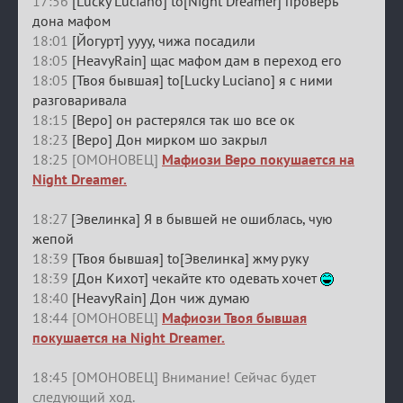
17:56
[Lucky Luciano] to[Night Dreamer] проверь
дона мафом
18:01
[Йогурт] уууу, чижа посадили
18:05
[HeavyRain] щас мафом дам в переход его
18:05
[Твоя бывшая] to[Lucky Luciano] я с ними
разговаривала
18:15
[Веро] он растерялся так шо все ок
18:23
[Веро] Дон мирком шо закрыл
18:25 [ОМОНОВЕЦ]
Мафиози Веро покушается на
Night Dreamer.
18:27
[Эвелинка] Я в бывшей не ошиблась, чую
жепой
18:39
[Твоя бывшая] to[Эвелинка] жму руку
18:39
[Дон Кихот] чекайте кто одевать хочет
18:40
[HeavyRain] Дон чиж думаю
18:44 [ОМОНОВЕЦ]
Мафиози Твоя бывшая
покушается на Night Dreamer.
18:45 [ОМОНОВЕЦ] Внимание! Сейчас будет
следующий ход.