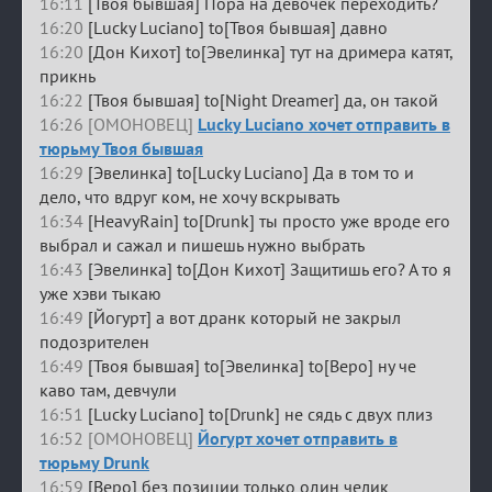
16:11
[Твоя бывшая] Пора на девочек переходить?
16:20
[Lucky Luciano] to[Твоя бывшая] давно
16:20
[Дон Кихот] to[Эвелинка] тут на дримера катят,
прикнь
16:22
[Твоя бывшая] to[Night Dreamer] да, он такой
16:26 [ОМОНОВЕЦ]
Lucky Luciano хочет отправить в
тюрьму Твоя бывшая
16:29
[Эвелинка] to[Lucky Luciano] Да в том то и
дело, что вдруг ком, не хочу вскрывать
16:34
[HeavyRain] to[Drunk] ты просто уже вроде его
выбрал и сажал и пишешь нужно выбрать
16:43
[Эвелинка] to[Дон Кихот] Защитишь его? А то я
уже хэви тыкаю
16:49
[Йогурт] а вот дранк который не закрыл
подозрителен
16:49
[Твоя бывшая] to[Эвелинка] to[Веро] ну че
каво там, девчули
16:51
[Lucky Luciano] to[Drunk] не сядь с двух плиз
16:52 [ОМОНОВЕЦ]
Йогурт хочет отправить в
тюрьму Drunk
16:59
[Веро] без позиции только один челик