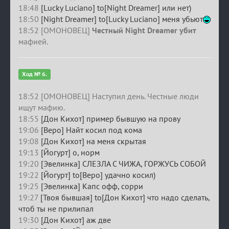
18:48
[Lucky Luciano] to[Night Dreamer] или нет)
18:50
[Night Dreamer] to[Lucky Luciano] меня убьют
18:52 [ОМОНОВЕЦ]
Честный Night Dreamer убит
мафией.
Ход № 6.
18:52 [ОМОНОВЕЦ] Наступил день. Честные люди
ищут мафию.
18:55
[Дон Кихот] пример бывшую на прову
19:06
[Веро] Найт косил под кома
19:08
[Дон Кихот] на меня скрытая
19:13
[Йогурт] о, норм
19:20
[Эвелинка] СЛЕЗЛА С ЧИЖА, ГОРЖУСЬ СОБОЙ
19:22
[Йогурт] to[Веро] удачно косил)
19:25
[Эвелинка] Капс офф, сорри
19:27
[Твоя бывшая] to[Дон Кихот] что надо сделать,
чтоб ты не прилипал
19:30
[Дон Кихот] аж две