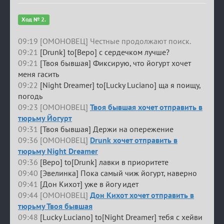
Ход № 2.
09:19 [ОМОНОВЕЦ] Честные продолжают поиск.
09:21
[Drunk] to[Веро] с сердечком лучше?
09:21
[Твоя бывшая] Фиксирую, что йогурт хочет
меня гасить
09:22
[Night Dreamer] to[Lucky Luciano] ща я поищу,
погодь
09:23 [ОМОНОВЕЦ]
Твоя бывшая хочет отправить в
тюрьму Йогурт
09:31
[Твоя бывшая] Держи на опережение
09:36 [ОМОНОВЕЦ]
Drunk хочет отправить в
тюрьму Night Dreamer
09:36
[Веро] to[Drunk] лавки в приоритете
09:40
[Эвелинка] Пока самый чиж йогурт, наверно
09:41
[Дон Кихот] уже в йогу идет
09:44 [ОМОНОВЕЦ]
Дон Кихот хочет отправить в
тюрьму Твоя бывшая
09:48
[Lucky Luciano] to[Night Dreamer] тебя с хейви