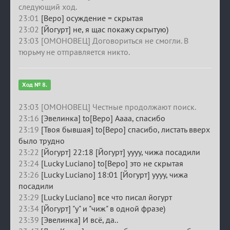
следующий ход.
23:01
[Веро] осуждение = скрытая
23:02
[Йогурт] не, я щас покажу скрытую)
23:03 [ОМОНОВЕЦ] Договориться не смогли. В
тюрьму не отправляется никто.
Ход № 8.
23:03 [ОМОНОВЕЦ] Честные продолжают поиск.
23:16
[Эвелинка] to[Веро] Аааа, спасибо
23:19
[Твоя бывшая] to[Веро] спасибо, листать вверх
было трудно
23:22
[Йогурт] 22:18 [Йогурт] уууу, чижа посадили
23:24
[Lucky Luciano] to[Веро] это не скрытая
23:26
[Lucky Luciano] 18:01 [Йогурт] уууу, чижа
посадили
23:29
[Lucky Luciano] все что писал йогурт
23:34
[Йогурт] "у" и "чиж" в одной фразе)
23:39
[Эвелинка] И всё, да..