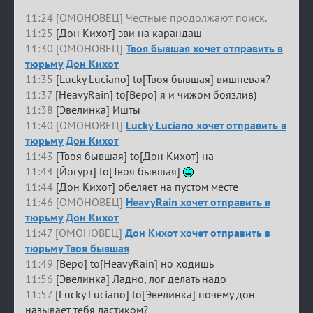
11:24 [ОМОНОВЕЦ] Честные продолжают поиск.
11:25
[Дон Кихот] эви на карандаш
11:30 [ОМОНОВЕЦ]
Твоя бывшая хочет отправить в
тюрьму Дон Кихот
11:35
[Lucky Luciano] to[Твоя бывшая] вишневая?
11:37
[HeavyRain] to[Веро] я и чижом боязлив)
11:38
[Эвелинка] Ишты
11:40 [ОМОНОВЕЦ]
Lucky Luciano хочет отправить в
тюрьму Дон Кихот
11:43
[Твоя бывшая] to[Дон Кихот] на
11:44
[Йогурт] to[Твоя бывшая]
11:44
[Дон Кихот] обеляет на пустом месте
11:46 [ОМОНОВЕЦ]
HeavyRain хочет отправить в
тюрьму Дон Кихот
11:47 [ОМОНОВЕЦ]
Дон Кихот хочет отправить в
тюрьму Твоя бывшая
11:49
[Веро] to[HeavyRain] но ходишь
11:56
[Эвелинка] Ладно, лог делать надо
11:57
[Lucky Luciano] to[Эвелинка] почему дон
называет тебя ластиком?