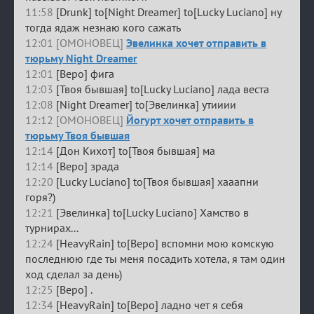
11:58
[Drunk] to[Night Dreamer] to[Lucky Luciano] ну
тогда ядаж незнаю кого сажать
12:01 [ОМОНОВЕЦ]
Эвелинка хочет отправить в
тюрьму Night Dreamer
12:01
[Веро] фига
12:03
[Твоя бывшая] to[Lucky Luciano] лада веста
12:08
[Night Dreamer] to[Эвелинка] утииии
12:12 [ОМОНОВЕЦ]
Йогурт хочет отправить в
тюрьму Твоя бывшая
12:14
[Дон Кихот] to[Твоя бывшая] ма
12:14
[Веро] зрада
12:20
[Lucky Luciano] to[Твоя бывшая] хааапни
горя?)
12:21
[Эвелинка] to[Lucky Luciano] Хамство в
турнирах...
12:24
[HeavyRain] to[Веро] вспомни мою комскую
последнюю где ты меня посадить хотела, я там один
ход сделал за день)
12:25
[Веро] .
12:34
[HeavyRain] to[Веро] ладно чет я себя