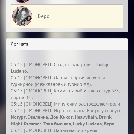
Веро
Лог чата
05:15 [ОМОНОВЕЦ] Создатель партии —
Lucky
Luciano
.
05:15 [ОМОНОВЕЦ] Данная партия является
турнирной (Межклановый турнир XX).
05:15 [ОМОНОВЕЦ] Комментарий к заявке: тур №5,
партия №2
05:15 [ОМОНОВЕЦ] Минуточку, распределяем роли.
05:15 [ОМОНОВЕЦ] Игра началась! В игре участвуют:
Йогурт
,
Эвелинка
,
Дон Кихот
,
HeavyRain
,
Drunk
,
Night Dreamer
,
Твоя бывшая
,
Lucky Luciano
,
Веро
05:15 [ОМОНОВЕЦ] Дадим мафии время