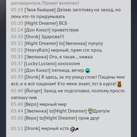
договориться. Приват включен!
05:19
[Твоя бывшая] Делаю заготовку на заход, но
лень что-то придумывать
05:20
[Night Dreamer] ВСБ
05:24
[Дон Кихот] приветствую
05:30
[Drunk] Здарова!!!
05:32
[Night Dreamer] to[Эвелинка] пупупу
05:32
[HeavyRain] мирный, прям сто проц
05:35
[Эвелинка] Ого, я такая....чижка
05:37
[Lucky Luciano] коооооом
05:39
[Дон Кихот] пятница, вечер
05:39
[Drunk] Я здесь, за эту улицу стою! Пацаны мне
всё, и я всё пацанам! Кто меня знает, тот в курсе!
05:40
[Йогурт] Заход не подготовил, поэтому просто
напишу чиж
05:40
[Веро] мирный мир
05:44
[Эвелинка] to[Night Dreamer]
Дратути
05:50
[Веро] to[Night Dreamer] прив друг
05:52
[Drunk] мирный кста