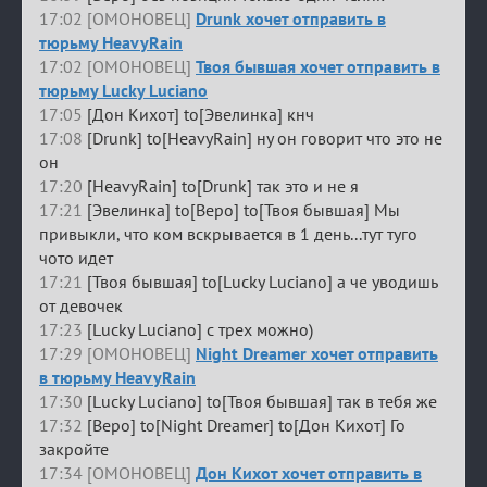
17:02 [ОМОНОВЕЦ]
Drunk хочет отправить в
тюрьму HeavyRain
17:02 [ОМОНОВЕЦ]
Твоя бывшая хочет отправить в
тюрьму Lucky Luciano
17:05
[Дон Кихот] to[Эвелинка] кнч
17:08
[Drunk] to[HeavyRain] ну он говорит что это не
он
17:20
[HeavyRain] to[Drunk] так это и не я
17:21
[Эвелинка] to[Веро] to[Твоя бывшая] Мы
привыкли, что ком вскрывается в 1 день...тут туго
чото идет
17:21
[Твоя бывшая] to[Lucky Luciano] а че уводишь
от девочек
17:23
[Lucky Luciano] с трех можно)
17:29 [ОМОНОВЕЦ]
Night Dreamer хочет отправить
в тюрьму HeavyRain
17:30
[Lucky Luciano] to[Твоя бывшая] так в тебя же
17:32
[Веро] to[Night Dreamer] to[Дон Кихот] Го
закройте
17:34 [ОМОНОВЕЦ]
Дон Кихот хочет отправить в