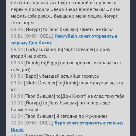
не охото.. дранка как будто в одной из прошлых
первым посадили... веро вчера вроде тыкал... с эви
мафить собирался... бывшая в меня пошла. йогурт
тоже норм
09:48
[Йогурт] to[Твоя бывшая] заметь, не гасил
09:51 [ОМОНОВЕЦ]
HeavyRain хочет отправить в
тюрьму Дон Кихот
09:54
[Lucky Luciano] to[Night Dreamer] а дону
второй не охото...
09:54
[Drunk] to[Веро] понял принял...исправлюсь в
след раз)
09:56
[Веро] у бывшей есть яйца горжусь
09:57
[Night Dreamer] to[Drunk] почему думаешь, что
я?
09:59
[Твоя бывшая] to[Дон Кихот] на след ткну тебя
10:02
[Йогурт] to[Твоя бывшая] но теперь ещё
больше хочу
10:04
[Твоя бывшая] Я сегодня по мужчинам
10:05 [ОМОНОВЕЦ]
Веро хочет отправить в тюрьму
Drunk
10:15
[Веро] to[Твоя бывшая] ыы