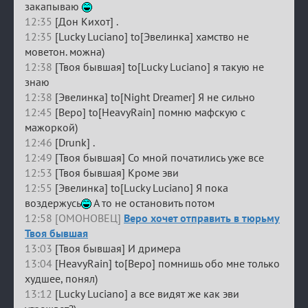
закапываю
12:35
[Дон Кихот] .
12:35
[Lucky Luciano] to[Эвелинка] хамство не
моветон. можна)
12:38
[Твоя бывшая] to[Lucky Luciano] я такую не
знаю
12:38
[Эвелинка] to[Night Dreamer] Я не сильно
12:45
[Веро] to[HeavyRain] помню мафскую с
мажоркой)
12:46
[Drunk] .
12:49
[Твоя бывшая] Со мной початились уже все
12:53
[Твоя бывшая] Кроме эви
12:55
[Эвелинка] to[Lucky Luciano] Я пока
воздержусь
А то не остановить потом
12:58 [ОМОНОВЕЦ]
Веро хочет отправить в тюрьму
Твоя бывшая
13:03
[Твоя бывшая] И дримера
13:04
[HeavyRain] to[Веро] помнишь обо мне только
худшее, понял)
13:12
[Lucky Luciano] а все видят же как эви