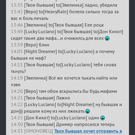
13:35
[Твоя бывшая] to[Эвелинка] ладно, убедила
13:42
[Веро] to[HeavyRain] болела сильно тогда за
вас и боль печаль
13:46
[Эвелинка] to[Твоя бывшая] Еее роцк
13:49
[Lucky Luciano] to[Твоя бывшая] to[Дон Кихот]
сидят такие два мафа...и очижилсь для всех
13:59
[Веро] блин
14:05
[Night Dreamer] to[Lucky Luciano] а почему
бывшая не маф?
14:11
[Твоя бывшая] to[Lucky Luciano] тебя снова
ткнуть?
14:19
[Эвелинка] Всё же хочется тыкать найта или
хэви
14:20
[Веро] там обои вскрылись бы будь мафами
14:21
[Твоя бывшая] Лажно
14:22
[Lucky Luciano] to[Night Dreamer] ну бывшая и
дон))) решали кому из них лжекать
14:25
[Дон Кихот] to[Lucky Luciano] один
14:30
[Твоя бывшая] Дример напросился теперь
14:33 [ОМОНОВЕЦ]
Твоя бывшая хочет отправить в