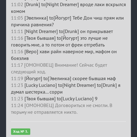
11:02
[Drunk] to[Night Dreamer] вроде лаки вскрылся
комом
11:05
[Эвелинка] to[Йогурт] Тебе Дон чиш прям или
причина равнения?
11:11
[Night Dreamer] to[Drunk] он прикрывает
11:16
[Твоя бывшая] to[Йогурт] это лучше не
говорить мне, а то потом от фреи отгребать
11:16
[Веро] хави райн наверное мир, мафом он
боязлив
11:17 [ОМОНОВЕЦ] Внимание! Сейчас будет
следующий ход.
11:19
[Йогурт] to[Эвелинка] скорее бывшая маф
11:23
[Lucky Luciano] to[Night Dreamer] to[Drunk] я
думал шестерка... сорри
11:23
[Твоя бывшая] to[Lucky Luciano] 9
11:24 [ОМОНОВЕЦ] Договориться не смогли. В
тюрьму не отправляется никто.
Ход № 3.