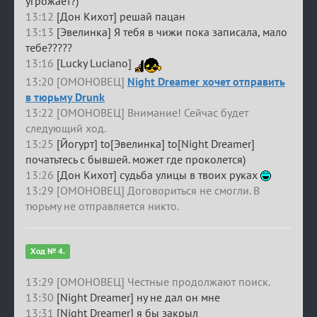
угрожает?)
13:12
[Дон Кихот] решай пацан
13:13
[Эвелинка] Я тебя в чижи пока записала, мало
тебе?????
13:16
[Lucky Luciano]
13:20 [ОМОНОВЕЦ]
Night Dreamer хочет отправить
в тюрьму Drunk
13:22 [ОМОНОВЕЦ] Внимание! Сейчас будет
следующий ход.
13:25
[Йогурт] to[Эвелинка] to[Night Dreamer]
початьтесь с бывшей. может где проколется)
13:26
[Дон Кихот] судьба улицы в твоих руках
13:29 [ОМОНОВЕЦ] Договориться не смогли. В
тюрьму не отправляется никто.
Ход № 4.
13:29 [ОМОНОВЕЦ] Честные продолжают поиск.
13:30
[Night Dreamer] ну не дал он мне
13:31
[Night Dreamer] я бы закрыл