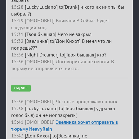
15:28
[Lucky Luciano] to[Drunk] и кого их них ты бы
выбрал?)
15:29 [ОМОНОВЕЦ] Внимание! Сейчас будет
следующий ход.
15:31
[Твоя бывшая] Чего не закрыл
15:32
[Эвелинка] to[Дон Кихот] В меня что ли
попрешь???
15:36
[Night Dreamer] to[Твоя бывшая] кто?
15:36 [ОМОНОВЕЦ] Договориться не смогли. В
тюрьму не отправляется никто.
Ход № 5.
15:36 [ОМОНОВЕЦ] Честные продолжают поиск.
15:38
[Lucky Luciano] to[Твоя бывшая] у дранка
голос был) он не мог закрыть(
15:41 [ОМОНОВЕЦ]
Эвелинка хочет отправить в
тюрьму HeavyRain
15:43
[Дон Кихот] to[Эвелинка] не