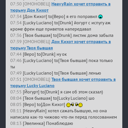
07:30 [ОМОНОВЕЦ]
HeavyRain хочет отправить в
тюрьму Дон Кихот
07:34
[Дон Кихот] to[Веро] я его поправил
07:34
[Lucky Luciano] to[Drunk] йогурт с испугу аж
кроме фреи еще приветов напередавал
07:36
[Твоя бывшая] to[Drunk] листик дома забыла
07:39 [ОМОНОВЕЦ]
Дон Кихот хочет отправить в
тюрьму Твоя бывшая
07:44
[Веро] to[Drunk] ну ок
07:46
[Lucky Luciano] to[Твоя бывшая] пока только
ты
07:49
[Lucky Luciano] to[Твоя бывшая] ленью
07:51 [ОМОНОВЕЦ]
Твоя бывшая хочет отправить в
тюрьму Lucky Luciano
07:55
[Йогурт] to[Drunk] я сам об этом сказал)
08:04
[Твоя бывшая] to[Lucky Luciano] шо
08:05
[Веро] to[Дон Кихот]
08:11
[HeavyRain] хотел сажать Бывшую, но она
написала как-то чижово что-ли перед голосованием
08:13
[Эвелинка] Понаблюдаю