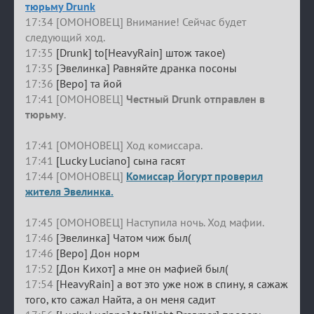
тюрьму Drunk
17:34 [ОМОНОВЕЦ] Внимание! Сейчас будет
следующий ход.
17:35
[Drunk] to[HeavyRain] штож такое)
17:35
[Эвелинка] Равняйте дранка посоны
17:36
[Веро] та йой
17:41 [ОМОНОВЕЦ]
Честный Drunk отправлен в
тюрьму
.
17:41 [ОМОНОВЕЦ] Ход комиссара.
17:41
[Lucky Luciano] сына гасят
17:44 [ОМОНОВЕЦ]
Комиссар Йогурт проверил
жителя Эвелинка.
17:45 [ОМОНОВЕЦ] Наступила ночь. Ход мафии.
17:46
[Эвелинка] Чатом чиж был(
17:46
[Веро] Дон норм
17:52
[Дон Кихот] а мне он мафией был(
17:54
[HeavyRain] а вот это уже нож в спину, я сажаж
того, кто сажал Найта, а он меня садит