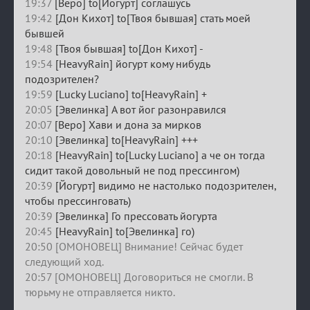
19:37
[Веро] to[Йогурт] соглашусь
19:42
[Дон Кихот] to[Твоя бывшая] стать моей
бывшей
19:48
[Твоя бывшая] to[Дон Кихот] -
19:54
[HeavyRain] йогурт кому нибудь
подозрителен?
19:59
[Lucky Luciano] to[HeavyRain] +
20:05
[Эвелинка] А вот йог разонравился
20:07
[Веро] Хави и дона за мирков
20:10
[Эвелинка] to[HeavyRain] +++
20:18
[HeavyRain] to[Lucky Luciano] а че он тогда
сидит такой довольный не под прессингом)
20:39
[Йогурт] видимо не настолько подозрителен,
чтобы прессинговать)
20:39
[Эвелинка] Го прессовать йогурта
20:45
[HeavyRain] to[Эвелинка] го)
20:50 [ОМОНОВЕЦ] Внимание! Сейчас будет
следующий ход.
20:57 [ОМОНОВЕЦ] Договориться не смогли. В
тюрьму не отправляется никто.