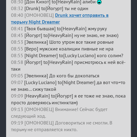
08:30
[Дон Кихот] to[HeavyRain] алиби
08:32
[Drunk] to[Йогурт] ты не один
08:40 [ОМОНОВЕЦ]
Drunk хочет отправить в
тюрьму Night Dreamer
08:41
[Твоя бывшая] to[HeavyRain] жму руку
08:45
[Йогурт] to[HeavyRain] ну не знаю, не знаю)
08:53
[Эвелинка] Шото утром все такие ровные
08:55
[Веро] мужские коалиции пивные не нра
08:55
[Night Dreamer] to[Lucky Luciano] кого солим?
08:58
[Йогурт] to[HeavyRain] присмотрюсь к ней всё-
таки
09:05
[Эвелинка] До кого бы докопаться
09:07
[Lucky Luciano] to[Night Dreamer] да вот что=то
не знаю... сижу такой
09:09
[HeavyRain] to[Йогурт] я ее тоже не знаю, пока
просто доверяюсь инстинктам)
09:13 [ОМОНОВЕЦ] Внимание! Сейчас будет
следующий ход.
09:19 [ОМОНОВЕЦ] Договориться не смогли. В
тюрьму не отправляется никто.