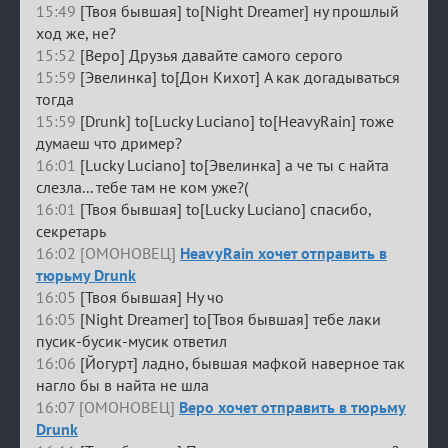
15:49
[Твоя бывшая] to[Night Dreamer] ну прошлый
ход же, не?
15:52
[Веро] Друзья давайте самого серого
15:59
[Эвелинка] to[Дон Кихот] А как догадываться
тогда
15:59
[Drunk] to[Lucky Luciano] to[HeavyRain] тоже
думаеш что дример?
16:01
[Lucky Luciano] to[Эвелинка] а че ты с найта
слезла... тебе там не ком уже?(
16:01
[Твоя бывшая] to[Lucky Luciano] спасибо,
секретарь
16:02 [ОМОНОВЕЦ]
HeavyRain хочет отправить в
тюрьму Drunk
16:05
[Твоя бывшая] Ну чо
16:05
[Night Dreamer] to[Твоя бывшая] тебе лаки
пусик-бусик-мусик ответил
16:06
[Йогурт] ладно, бывшая мафкой наверное так
нагло бы в найта не шла
16:07 [ОМОНОВЕЦ]
Веро хочет отправить в тюрьму
Drunk