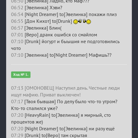
06:50
[Эвелинка] Ладно, кто маф???
06:52
[Эвелинка] Хэви?
06:54
[Night Dreamer] to[Эвелинка] покажи плиз
06:55
[Дон Кихот] to[Drunk]
06:57
[Эвелинка] Блин(
07:01
[Веро] дранк ошибся со смайлом
07:10
[Drunk] йогурт и быышия не подготовились
чото
07:10
[Эвелинка] to[Night Dreamer] Мафишь??
Ход № 1.
07:13 [ОМОНОВЕЦ] Наступил день. Честные люди
ищут мафию. Приват выключен!
07:17
[Твоя бывшая] По делу было что-то утром?
Кто-то спалился уже?
07:20
[HeavyRain] to[Эвелинка] я мирный, сто
процентов же)
07:20
[Night Dreamer] to[Эвелинка] ни разу ещё
07:29
[Drunk] to[Веро] там скрытая