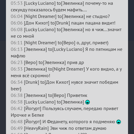
05:53
[Lucky Luciano] to[Эвелинка] почему-то на
секунду показалось будем мафить....
06:04
[Night Dreamer] to[Эвелинка] не стыдно?
06:06
[Дон Кихот] to[Drunk] пацан пацана видит!
06:08
[Lucky Luciano] to[Эвелинка] но я чиж...значит
не со мной
06:11
[Night Dreamer] to[Веро] о, друг, привет)
06:13
[Эвелинка] to[Lucky Luciano] Я по пятницам не
мафлю
06:23
[Веро] to[Эвелинка] прив др
06:33
[Эвелинка] to[Night Dreamer] У кого видно, а у
меня всё скромно!
06:34
[Drunk] to[Дон Кихот] нувсе значит победим
beer}
06:38
[Эвелинка] to[Веро] Приветик
06:38
[Lucky Luciano] to[Эвелинка]
06:42
[Йогурт] Пользуясь случаем, передаю привет
Ирочке и Белке
06:48
[Йогурт] И Феданету, которого я подменяю
06:49
[HeavyRain] Эви чиж по ответам думаю