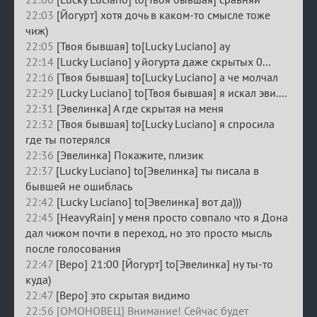
22:03
[Йогурт] хотя дочь в каком-то смысле тоже
чиж)
22:05
[Твоя бывшая] to[Lucky Luciano] ау
22:14
[Lucky Luciano] у йогурта даже скрытых 0...
22:16
[Твоя бывшая] to[Lucky Luciano] а че молчал
22:29
[Lucky Luciano] to[Твоя бывшая] я искал эви....
22:31
[Эвелинка] А где скрытая на меня
22:32
[Твоя бывшая] to[Lucky Luciano] я спросила
где ты потерялся
22:36
[Эвелинка] Покажите, плизик
22:37
[Lucky Luciano] to[Эвелинка] ты писала в
бывшей не ошиблась
22:42
[Lucky Luciano] to[Эвелинка] вот да)))
22:45
[HeavyRain] у меня просто совпало что я Дона
дал чижом почти в переход, но это просто мысль
после голосования
22:47
[Веро] 21:00 [Йогурт] to[Эвелинка] ну ты-то
куда)
22:47
[Веро] это скрытая видимо
22:56 [ОМОНОВЕЦ] Внимание! Сейчас будет