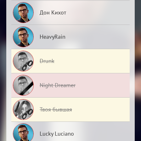
Дон Кихот
HeavyRain
Drunk
Night Dreamer
Твоя бывшая
Lucky Luciano