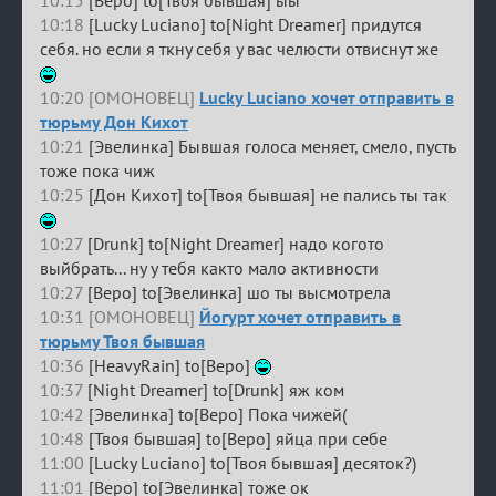
10:18
[Lucky Luciano] to[Night Dreamer] придутся
себя. но если я ткну себя у вас челюсти отвиснут же
10:20 [ОМОНОВЕЦ]
Lucky Luciano хочет отправить в
тюрьму Дон Кихот
10:21
[Эвелинка] Бывшая голоса меняет, смело, пусть
тоже пока чиж
10:25
[Дон Кихот] to[Твоя бывшая] не пались ты так
10:27
[Drunk] to[Night Dreamer] надо когото
выйбрать... ну у тебя както мало активности
10:27
[Веро] to[Эвелинка] шо ты высмотрела
10:31 [ОМОНОВЕЦ]
Йогурт хочет отправить в
тюрьму Твоя бывшая
10:36
[HeavyRain] to[Веро]
10:37
[Night Dreamer] to[Drunk] яж ком
10:42
[Эвелинка] to[Веро] Пока чижей(
10:48
[Твоя бывшая] to[Веро] яйца при себе
11:00
[Lucky Luciano] to[Твоя бывшая] десяток?)
11:01
[Веро] to[Эвелинка] тоже ок