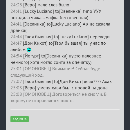
24:38
[Веро] мало слез было
24:41
[Lucky Luciano] to[Эвелинка] типо УУУ
посадила чижа... мафка бессовестная)
24:41
[Эвелинка] to[Lucky Luciano] А я не сажала
дранка(
24:44
[Твоя бывшая] to[Lucky Luciano] переведи
24:47
[Дон Кихот] to[Твоя бывшая] ты у нас по
алибям
24:54
[Йогурт] to[Эвелинка] ну это палевнее
немного) хотя могло сойти за опечатку)
25:01 [ОМОНОВЕЦ] Внимание! Сейчас будет
следующий ход.
25:02
[Твоя бывшая] to[Дон Кихот] яяяя???? Ахах
25:03
[Веро] у меня хави был с провой на дона
25:08 [ОМОНОВЕЦ] Договориться не смогли. В
тюрьму не отправляется никто.
Ход № 9.