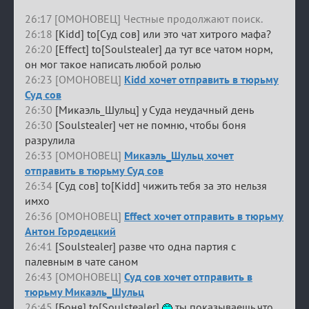
26:17 [ОМОНОВЕЦ] Честные продолжают поиск.
26:18
[Kidd] to[Суд сов] или это чат хитрого мафа?
26:20
[Effect] to[Soulstealer] да тут все чатом норм,
он мог такое написать любой ролью
26:23 [ОМОНОВЕЦ]
Kidd хочет отправить в тюрьму
Суд сов
26:30
[Микаэль_Шульц] у Суда неудачный день
26:30
[Soulstealer] чет не помню, чтобы боня
разрулила
26:33 [ОМОНОВЕЦ]
Микаэль_Шульц хочет
отправить в тюрьму Суд сов
26:34
[Суд сов] to[Kidd] чижить тебя за это нельзя
имхо
26:36 [ОМОНОВЕЦ]
Effect хочет отправить в тюрьму
Антон Городецкий
26:41
[Soulstealer] разве что одна партия с
палевным в чате саном
26:43 [ОМОНОВЕЦ]
Суд сов хочет отправить в
тюрьму Микаэль_Шульц
26:45
[Боня] to[Soulstealer]
ты показываешь что