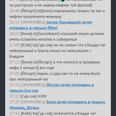
ты расстроен а не ищешь мафию той фразой)
26:48
[Йогурт] to[Боня] нормальное, только ты так и
мафом предложить можешь)
26:51 [ОМОНОВЕЦ]
Антон Городецкий хочет
отправить в тюрьму Effect
26:57
[Боня] to[Soulstealer] хороший игрок должен
уметь оставлять негатив и собираться
27:09
[Kidd] to[Суд сов] но ты сказал что у Кидда чат
нейтральный и Грусть плохо по нему играет с
Киддом
27:12
[Боня] to[Йогурт] а что плохого в проверке
мафа 1 ночью?)) вот ещё
27:21
[Йогурт] ладно, у суда как-то не очень было
про нейтральный чат
27:22 [ОМОНОВЕЦ]
Йогурт хочет отправить в
тюрьму Суд сов
27:27
[Суд сов] КОМ
27:29 [ОМОНОВЕЦ]
Боня хочет отправить в тюрьму
Микаэль_Шульц
27:32
[Kidd] to[Суд сов] получается у Кидда чат