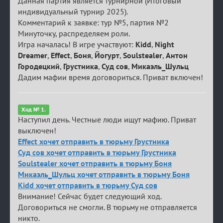
Данная партия является турнирной (Итоговый
индивидуальный турнир 2025).
Комментарий к заявке: тур №5, партия №2
Минуточку, распределяем роли.
Игра началась! В игре участвуют:
Kidd
,
Night
Dreamer
,
Effect
,
Боня
,
Йогурт
,
Soulstealer
,
Антон
Городецкий
,
Грустника
,
Суд сов
,
Микаэль_Шульц
Дадим мафии время договориться. Приват включен!
Ход № 1.
Наступил день. Честные люди ищут мафию. Приват
выключен!
Effect хочет отправить в тюрьму Грустника
Суд сов хочет отправить в тюрьму Грустника
Soulstealer хочет отправить в тюрьму Боня
Микаэль_Шульц хочет отправить в тюрьму Боня
Kidd хочет отправить в тюрьму Суд сов
Внимание! Сейчас будет следующий ход.
Договориться не смогли. В тюрьму не отправляется
никто.