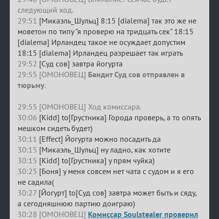
следующий ход.
29:51
[Микаэль_Шульц] 8:15 [dialema] так это же не
моветон по типу "я проверю на тридцать сек" 18:15
[dialema] Ирландец такое не осуждает допустим
18:15 [dialema] Ирландец разрешает так играть
29:52
[Суд сов] завтра йогурта
29:55 [ОМОНОВЕЦ]
Бандит Суд сов отправлен в
тюрьму
.
29:55 [ОМОНОВЕЦ] Ход комиссара.
30:06
[Kidd] to[Грустника] Города проверь, а то опять
мешком сидеть будет)
30:11
[Effect] Йогурта можно посадить да
30:15
[Микаэль_Шульц] ну ладно, как хотите
30:15
[Kidd] to[Грустника] у прям чуйка)
30:25
[Боня] у меня совсем нет чата с судом и я его
не садила(
30:27
[Йогурт] to[Суд сов] завтра может быть и сяду,
а сегодняшнюю партию доиграю)
30:28 [ОМОНОВЕЦ]
Комиссар Soulstealer проверил