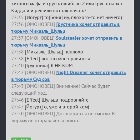
хитрого мафа и грусть ошиблась? или Грусть напка
Кидда и и решили вот так начать?
27:35
[Йогурт] to[Боня] ну, плохого-то нет ничего)
27:36 [ОМОНОВЕЦ]
Грустника хочет отправить в
тюрьму Микаэль_Шульц
27:37 [ОМОНОВЕЦ]
Soulstealer хочет отправить в
тюрьму Микаэль_Шульц
27:38
[Микаэль_Шульц] неплохо
27:38
[Effect] вот это мне нравиться
27:40
[Грустника] Я НЕ КОМ
27:42 [ОМОНОВЕЦ]
Night Dreamer хочет отправить
в тюрьму Суд сов
27:43 [ОМОНОВЕЦ] Внимание! Сейчас будет
следующий ход.
27:46
[Effect] Шульца подровняйте
27:47
[Йогурт] о, уже и второй ком)
27:50 [ОМОНОВЕЦ] Договориться не смогли. В
тюрьму не отправляется никто.