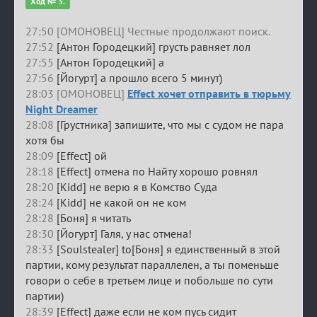
Ход № 3.
27:50 [ОМОНОВЕЦ] Честные продолжают поиск.
27:52
[Антон Городецкий] грусть равняет лол
27:55
[Антон Городецкий] а
27:56
[Йогурт] а прошло всего 5 минут)
28:03 [ОМОНОВЕЦ]
Effect хочет отправить в тюрьму
Night Dreamer
28:08
[Грустника] запишите, что мы с судом не пара
хотя бы
28:09
[Effect] ой
28:18
[Effect] отмена по Найту хорошо ровнял
28:20
[Kidd] не верю я в Комство Суда
28:24
[Kidd] не какой он не ком
28:28
[Боня] я читать
28:30
[Йогурт] Галя, у нас отмена!
28:33
[Soulstealer] to[Боня] я единственный в этой
партии, кому результат параллелен, а ты поменьше
говори о себе в третьем лице и побольше по сути
партии)
28:39
[Effect] даже если не ком пусь сидит