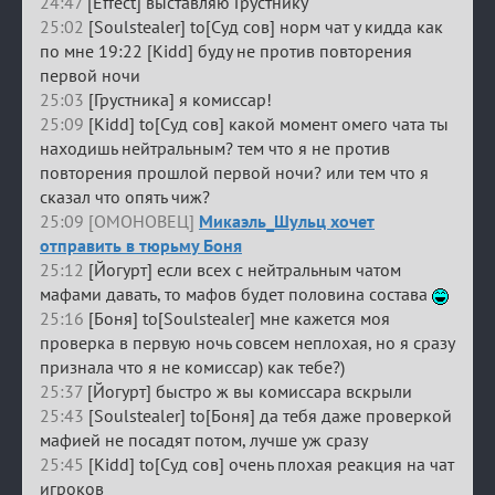
24:47
[Effect] выставляю Грустнику
25:02
[Soulstealer] to[Суд сов] норм чат у кидда как
по мне 19:22 [Kidd] буду не против повторения
первой ночи
25:03
[Грустника] я комиссар!
25:09
[Kidd] to[Суд сов] какой момент омего чата ты
находишь нейтральным? тем что я не против
повторения прошлой первой ночи? или тем что я
сказал что опять чиж?
25:09 [ОМОНОВЕЦ]
Микаэль_Шульц хочет
отправить в тюрьму Боня
25:12
[Йогурт] если всех с нейтральным чатом
мафами давать, то мафов будет половина состава
25:16
[Боня] to[Soulstealer] мне кажется моя
проверка в первую ночь совсем неплохая, но я сразу
признала что я не комиссар) как тебе?)
25:37
[Йогурт] быстро ж вы комиссара вскрыли
25:43
[Soulstealer] to[Боня] да тебя даже проверкой
мафией не посадят потом, лучше уж сразу
25:45
[Kidd] to[Суд сов] очень плохая реакция на чат
игроков