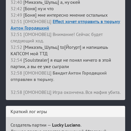
32:40
[Микаэль_Шульц] а, ну окей
32:42
[Боня] ну и что
32:49
[Боня] мне интересно мнение остальных
32:51 [ОМОНОВЕЦ]
Effect хочет отправить в тюрьму
Антон Городецкий
32:51 [ОМОНОВЕЦ] Внимание! Сейчас будет
следующий ход.
32:52
[Микаэль_Шульц] to[Йогурт] и напишешь
КАПСОМ мой ТТД
32:54
[Soulstealer] я еще не понял ничего в этой
партии, а вы ее уже сыграли
32:58 [ОМОНОВЕЦ]
Бандит Антон Городецкий
отправлен в тюрьму
.
32:58 [ОМОНОВЕЦ] Игра окончена. Вся мафия убита.
Краткий лог игры
Создатель партии —
Lucky Luciano
.