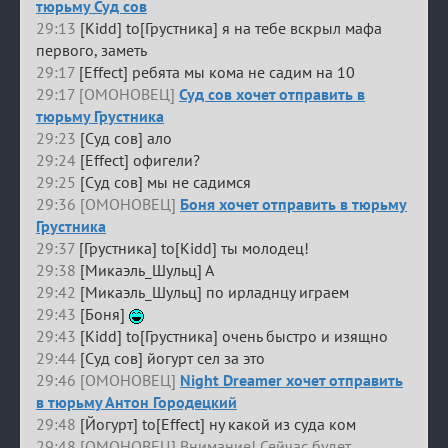
тюрьму Суд сов
29:13
[Kidd] to[Грустника] я на тебе вскрыл мафа
первого, заметь
29:17
[Effect] ребята мы кома не садим на 10
29:17 [ОМОНОВЕЦ]
Суд сов хочет отправить в
тюрьму Грустника
29:23
[Суд сов] ало
29:24
[Effect] офигели?
29:25
[Суд сов] мы не садимся
29:36 [ОМОНОВЕЦ]
Боня хочет отправить в тюрьму
Грустника
29:37
[Грустника] to[Kidd] ты молодец!
29:38
[Микаэль_Шульц] А
29:42
[Микаэль_Шульц] по ирладнцу играем
29:43
[Боня]
29:43
[Kidd] to[Грустника] очень быстро и изящно
29:44
[Суд сов] йогурт сел за это
29:46 [ОМОНОВЕЦ]
Night Dreamer хочет отправить
в тюрьму Антон Городецкий
29:48
[Йогурт] to[Effect] ну какой из суда ком
29:48 [ОМОНОВЕЦ] Внимание! Сейчас будет