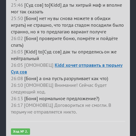
25:46
[Суд сов] to[Kidd] да ты хитрый маф и вполне
мог так сказать
25:50
[Боня] нет ну вы снова можете в обидки
играть) не страшно, что тогда стадом посадили было
странно, но я то предлагаю вариант получге
26:02
[Боня] проверите боню, помрёте и пойдёте
спать)
26:03
[Kidd] to[Суд сов] дак ты определись он же
нейтральный
26:05 [ОМОНОВЕЦ]
Kidd хочет отправить в тюрьму
Суд сов
26:08
[Боня] а она пусть разруливает как что)
26:10 [ОМОНОВЕЦ] Внимание! Сейчас будет
следующий ход.
26:13
[Боня] нормальное предложение?)
26:17 [ОМОНОВЕЦ] Договориться не смогли. В
тюрьму не отправляется никто.
Ход № 2.