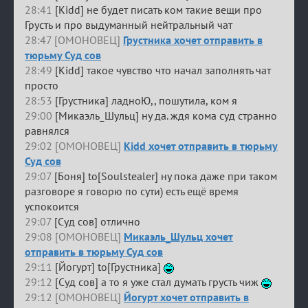
28:41
[Kidd] не будет писать ком такие вещи про
Грусть и про выдуманный нейтральный чат
28:47 [ОМОНОВЕЦ]
Грустника хочет отправить в
тюрьму Суд сов
28:49
[Kidd] такое чувство что начал заполнять чат
просто
28:53
[Грустника] ладноЮ,, пошутила, ком я
29:00
[Микаэль_Шульц] ну да. ждя кома суд странно
равнялся
29:02 [ОМОНОВЕЦ]
Kidd хочет отправить в тюрьму
Суд сов
29:07
[Боня] to[Soulstealer] ну пока даже при таком
разговоре я говорю по сути) есть ещё время
успокоится
29:07
[Суд сов] отлично
29:08 [ОМОНОВЕЦ]
Микаэль_Шульц хочет
отправить в тюрьму Суд сов
29:11
[Йогурт] to[Грустника]
29:12
[Суд сов] а то я уже стал думать грусть чиж
29:12 [ОМОНОВЕЦ]
Йогурт хочет отправить в