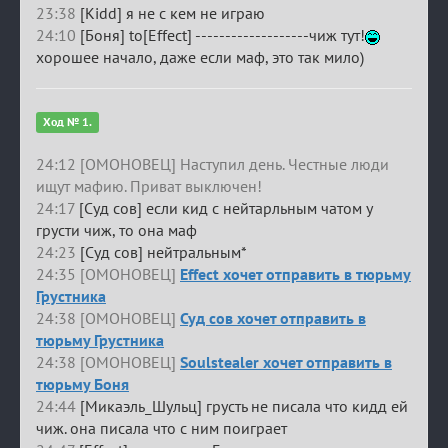
23:38
[Kidd] я не с кем не играю
24:10
[Боня] to[Effect] -------------------чиж тут!
хорошее начало, даже если маф, это так мило)
Ход № 1.
24:12 [ОМОНОВЕЦ] Наступил день. Честные люди
ищут мафию. Приват выключен!
24:17
[Суд сов] если кид с нейтарльным чатом у
грусти чиж, то она маф
24:23
[Суд сов] нейтральным*
24:35 [ОМОНОВЕЦ]
Effect хочет отправить в тюрьму
Грустника
24:38 [ОМОНОВЕЦ]
Суд сов хочет отправить в
тюрьму Грустника
24:38 [ОМОНОВЕЦ]
Soulstealer хочет отправить в
тюрьму Боня
24:44
[Микаэль_Шульц] грусть не писала что кидд ей
чиж. она писала что с ним поиграет