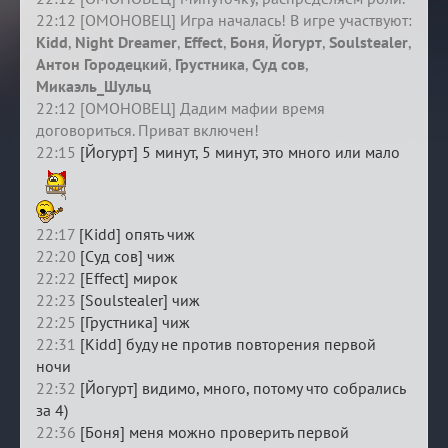
22:12 [ОМОНОВЕЦ] Игра началась! В игре участвуют:
Kidd
,
Night Dreamer
,
Effect
,
Боня
,
Йогурт
,
Soulstealer
,
Антон Городецкий
,
Грустника
,
Суд сов
,
Микаэль_Шульц
22:12 [ОМОНОВЕЦ] Дадим мафии время
договориться. Приват включен!
22:15
[Йогурт] 5 минут, 5 минут, это много или мало
22:17
[Kidd] опять чиж
22:20
[Суд сов] чиж
22:22
[Effect] мирок
22:23
[Soulstealer] чиж
22:25
[Грустника] чиж
22:31
[Kidd] буду не против повторения первой
ночи
22:32
[Йогурт] видимо, много, потому что собрались
за 4)
22:36
[Боня] меня можно проверить первой