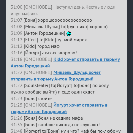
31:00 [ОМОНОВЕЦ] Наступил день. Честные люди
ищут мафию.
31:07
[Боня] хорошооооооооооооооо
31:08
[Микаэль_Шульц] to[Грустника] хорошо)
31:09
[Антон Городецкий]
31:12
[Effect] to[Kidd] тут мой мирок
31:12
[Kidd] город маф
31:16
[Йогурт] ахахах здорово!
31:18 [ОМОНОВЕЦ]
Kidd хочет отправить в тюрьму
Антон Городецкий
31:22 [ОМОНОВЕЦ]
Микаэль_Шульц хочет
отправить в тюрьму Антон Городецкий
31:22
[Soulstealer] to[Йогурт] to[Боня] по ходу
нужно вообще выйти) и еще один сядет
31:23
[Боня] стойте
31:25 [ОМОНОВЕЦ]
Йогурт хочет отправить в
тюрьму Антон Городецкий
31:26
[Боня] боня не садила мафа
31:35
[Боня] вообще никогда не слушают!
31:48
[Йогурт] to[Боня] ну и что? маф бы по-любому