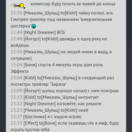
комиссар буду топить за чижей до конца
22:36
[Микаэль_Шульц] to[Kidd] чайку попил, ага.
Смотрел триллер под названием "омерзительная
шестерка"
22:44
[Night Dreamer] ВСБ
22:48
[Йогурт] to[Kidd] дважды в одну реку не
войдёшь
22:50
[Микаэль_Шульц] не людей имею в виду, а
ситуацию)
23:04
[Боня] спустя 4 минуты игры дам роль
Эффекта
23:04
[Kidd] to[Микаэль_Шульц] в следующий раз
посмотри трейлер "Зараза"
23:09
[Йогурт] шульц хорошо начал) с ним поиграю
23:13
[Kidd] to[Микаэль_Шульц] интригует
23:22
[Night Dreamer] позовёте, как решите
23:23
[Микаэль_Шульц] to[Kidd] окей
23:27
[Грустника] я с кидом играю
23:33
[Effect] to[Боня] если скажешь что я маф, буду
играть против тебя