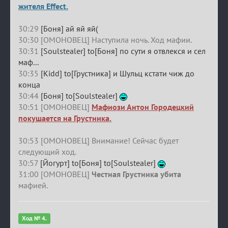
жителя Effect.
30:29
[Боня] ай яй яй(
30:30 [ОМОНОВЕЦ] Наступила ночь. Ход мафии.
30:31
[Soulstealer] to[Боня] по сути я отвлекся и сел
маф...
30:35
[Kidd] to[Грустника] и Шульц кстати чиж до
конца
30:44
[Боня] to[Soulstealer]
30:51 [ОМОНОВЕЦ]
Мафиози Антон Городецкий
покушается на Грустника.
30:53 [ОМОНОВЕЦ] Внимание! Сейчас будет
следующий ход.
30:57
[Йогурт] to[Боня] to[Soulstealer]
31:00 [ОМОНОВЕЦ]
Честная Грустника убита
мафией.
Ход № 4.