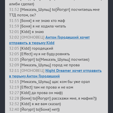
алиби сделал)
31:52
[Микаэль_Шульц] to[Йогурт] посчитаешь мне
ТТД потом, ок?
31:55
[Боня] я не знаю кто маф
31:59
[Боня] я не ходила читать
32:01
[Kidd] я знаю
32:02 [ОМОНОВЕЦ]
Антон Городецкий хочет
отправить в тюрьму Kidd
32:05
[Kidd] городецкий
32:05
[Effect] ну я не буду ровнять
32:05
[Йогурт] to[Микаэль_Шульц] посчитаю)
32:09
[Микаэль_Шульц] город не прова
32:11 [ОМОНОВЕЦ]
Night Dreamer хочет отправить
в тюрьму Антон Городецкий
32:15
[Микаэль_Шульц] щас ком бы уже орал
32:19
[Effect] там не прова и не ком
32:27
[Kidd] да прова он маф)
32:28
[Боня] to[Йогурт] расскажи мне, я мафия?))
32:32
[Kidd] я же вам сказал)
32:40
[Йогурт] to[Боня] нет))