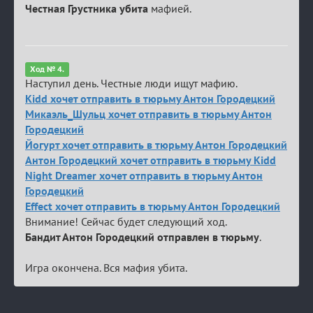
Честная Грустника убита
мафией.
Ход № 4.
Наступил день. Честные люди ищут мафию.
Kidd хочет отправить в тюрьму Антон Городецкий
Микаэль_Шульц хочет отправить в тюрьму Антон
Городецкий
Йогурт хочет отправить в тюрьму Антон Городецкий
Антон Городецкий хочет отправить в тюрьму Kidd
Night Dreamer хочет отправить в тюрьму Антон
Городецкий
Effect хочет отправить в тюрьму Антон Городецкий
Внимание! Сейчас будет следующий ход.
Бандит Антон Городецкий отправлен в тюрьму
.
Игра окончена. Вся мафия убита.