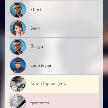
Effect
Боня
Йогурт
Soulstealer
Антон Городецкий
Грустника