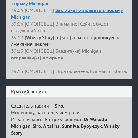
тюрьму Michigan
39:05 [ОМОНОВЕЦ]
Siro хочет отправить в тюрьму
Michigan
39:06 [ОМОНОВЕЦ] Внимание! Сейчас будет
следующий ход.
39:12
[Whisky Story] to[Siro] а ты что практикуешь
лжекание чижом?
39:13 [ОМОНОВЕЦ]
Бандит(-ка) Michigan
отправлен(-а) в тюрьму
.
39:13 [ОМОНОВЕЦ] Игра окончена. Вся мафия убита.
Краткий лог игры
Создатель партии —
Siro
.
Минуточку, распределяем роли.
Игра началась! В игре участвуют:
Dr WakeUp
,
Michigan
,
Siro
,
Aitalina
,
Sunniva
,
Бурундук
,
Whisky
Story