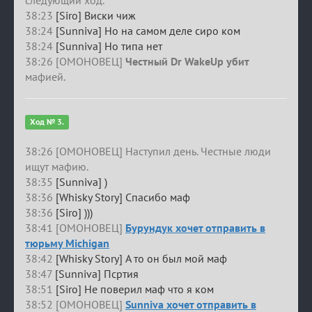
следующий ход.
38:23
[Siro] Виски чиж
38:24
[Sunniva] Но на самом деле сиро ком
38:24
[Sunniva] Но типа нет
38:26 [ОМОНОВЕЦ]
Честный Dr WakeUp убит
мафией.
Ход № 3.
38:26 [ОМОНОВЕЦ] Наступил день. Честные люди
ищут мафию.
38:35
[Sunniva] )
38:36
[Whisky Story] Спасибо маф
38:36
[Siro] )))
38:41 [ОМОНОВЕЦ]
Бурундук хочет отправить в
тюрьму Michigan
38:42
[Whisky Story] А то он был мой маф
38:47
[Sunniva] Псртия
38:51
[Siro] Не поверил маф что я ком
38:52 [ОМОНОВЕЦ]
Sunniva хочет отправить в