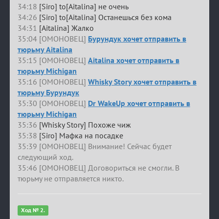
34:18
[Siro] to[Aitalina] не очень
34:26
[Siro] to[Aitalina] Останешься без кома
34:31
[Aitalina] Жалко
35:04 [ОМОНОВЕЦ]
Бурундук хочет отправить в
тюрьму Aitalina
35:15 [ОМОНОВЕЦ]
Aitalina хочет отправить в
тюрьму Michigan
35:16 [ОМОНОВЕЦ]
Whisky Story хочет отправить в
тюрьму Бурундук
35:30 [ОМОНОВЕЦ]
Dr WakeUp хочет отправить в
тюрьму Michigan
35:36
[Whisky Story] Похоже чиж
35:38
[Siro] Мафка на посадке
35:39 [ОМОНОВЕЦ] Внимание! Сейчас будет
следующий ход.
35:46 [ОМОНОВЕЦ] Договориться не смогли. В
тюрьму не отправляется никто.
Ход № 2.