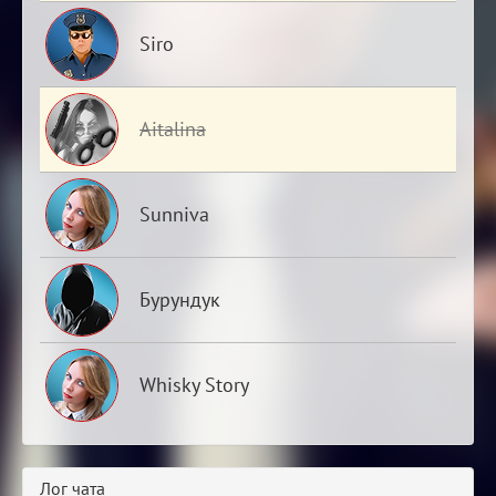
Siro
Aitalina
Sunniva
Бурундук
Whisky Story
Лог чата