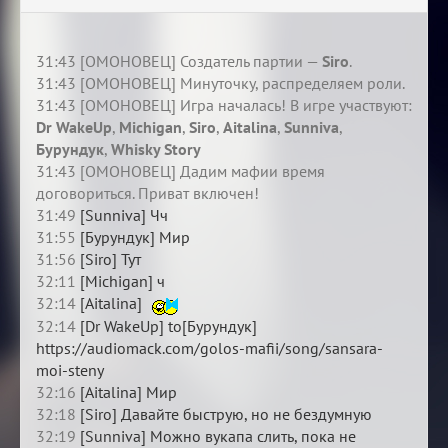
31:43 [ОМОНОВЕЦ] Создатель партии —
Siro
.
31:43 [ОМОНОВЕЦ] Минуточку, распределяем роли.
31:43 [ОМОНОВЕЦ] Игра началась! В игре участвуют:
Dr WakeUp
,
Michigan
,
Siro
,
Aitalina
,
Sunniva
,
Бурундук
,
Whisky Story
31:43 [ОМОНОВЕЦ] Дадим мафии время
договориться. Приват включен!
31:49
[Sunniva] Чч
31:55
[Бурундук] Мир
31:56
[Siro] Тут
32:11
[Michigan] ч
32:14
[Aitalina]
32:14
[Dr WakeUp] to[Бурундук]
https://audiomack.com/golos-mafii/song/sansara-
moi-steny
32:16
[Aitalina] Мир
32:18
[Siro] Давайте быструю, но не бездумную
32:19
[Sunniva] Можно вукапа слить, пока не