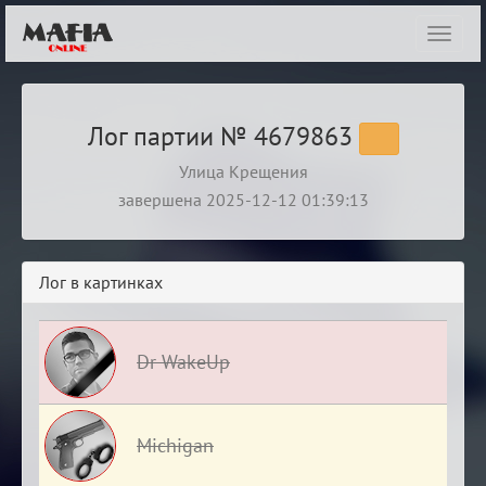
Показ
навиг
Лог партии № 4679863
Улица Крещения
завершена 2025-12-12 01:39:13
Лог в картинках
Dr WakeUp
Michigan