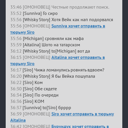
35:46 [ОМОНОВЕЦ] Честные продолжают поиск.
35:52
[Sunniva] Го сиро
35:56
[Whisky Story] Хотя Вейк как нап подорвался
35:56 [ОМОНОВЕЦ]
Sunniva хочет отправить в
тюрьму Siro
35:56
[Michigan] сровняли как мафа
35:59
[Aitalina] Шото на татарском
36:12
[Whisky Story] to[Michigan] вот да
36:15 [ОМОНОВЕЦ]
Aitalina хочет отправить в
тюрьму Siro
36:17
[Siro] Чижа ломанулись ровнять вдвоем?
36:20
[Whisky Story] Я бы Вейка пошупала
36:22
[Siro] Ком
36:30
[Siro] Обе сядете
36:34
[Siro] По очереди
36:36
[Siro] КОМ
36:37
[Sunniva] to[Siro] брррр
36:39 [ОМОНОВЕЦ]
Siro хочет отправить в тюрьму
Aitalina
36:42 [ОМОНОВЕЦ]
Бурундук хочет отправить в