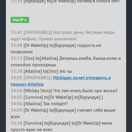
33:34
[Бурундук] to[Dr WakeUp] почему в голосе нет?
Ход № 1.
33:41 [ОМОНОВЕЦ] Наступил день. Честные люди
ищут мафию. Приват выключен!
33:48
[Dr WakeUp] to[Бурундук] гордость не
позволила
33:53
[Siro] to[Aitalina] Делаешь алиби, бьешь кома и
спокойно проходишь
33:58
[Aitalina] to[Siro] это ты
34:03 [ОМОНОВЕЦ]
Michigan хочет отправить в
тюрьму Aitalina
34:04
[Whisky Story] Что там опять было про виски?
34:05
[Sunniva] to[Dr WakeUp] to[Бурундук] )
34:06
[Aitalina] Так пойдет?
34:09
[Dr WakeUp] to[Бурундук] считает себя выше
всех
34:18
[Sunniva] to[Бурундук] to[Dr WakeUp] меня
просто вуап не взял