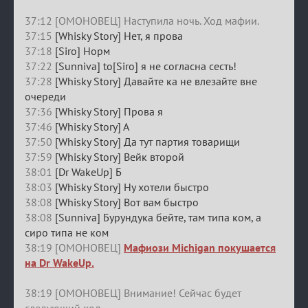
37:12 [ОМОНОВЕЦ] Наступила ночь. Ход мафии.
37:15
[Whisky Story] Нет, я прова
37:18
[Siro] Норм
37:22
[Sunniva] to[Siro] я не согласна сесть!
37:28
[Whisky Story] Давайте ка не влезайте вне
очереди
37:36
[Whisky Story] Прова я
37:46
[Whisky Story] А
37:50
[Whisky Story] Да тут партия товарищи
37:59
[Whisky Story] Вейк второй
38:01
[Dr WakeUp] Б
38:03
[Whisky Story] Ну хотели быстро
38:08
[Whisky Story] Вот вам быстро
38:08
[Sunniva] Бурундука бейте, там типа ком, а
сиро типа не ком
38:19 [ОМОНОВЕЦ]
Мафиози Michigan покушается
на Dr WakeUp.
38:19 [ОМОНОВЕЦ] Внимание! Сейчас будет