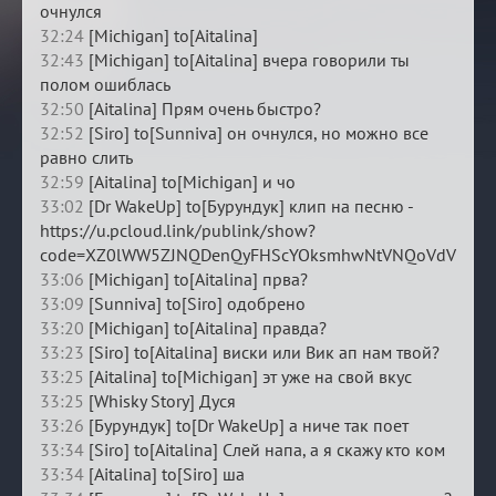
очнулся
32:24
[Michigan] to[Aitalina]
32:43
[Michigan] to[Aitalina] вчера говорили ты
полом ошиблась
32:50
[Aitalina] Прям очень быстро?
32:52
[Siro] to[Sunniva] он очнулся, но можно все
равно слить
32:59
[Aitalina] to[Michigan] и чо
33:02
[Dr WakeUp] to[Бурундук] клип на песню -
https://u.pcloud.link/publink/show?
code=XZ0lWW5ZJNQDenQyFHScYOksmhwNtVNQoVdV
33:06
[Michigan] to[Aitalina] прва?
33:09
[Sunniva] to[Siro] одобрено
33:20
[Michigan] to[Aitalina] правда?
33:23
[Siro] to[Aitalina] виски или Вик ап нам твой?
33:25
[Aitalina] to[Michigan] эт уже на свой вкус
33:25
[Whisky Story] Дуся
33:26
[Бурундук] to[Dr WakeUp] а ниче так поет
33:34
[Siro] to[Aitalina] Слей напа, а я скажу кто ком
33:34
[Aitalina] to[Siro] ша