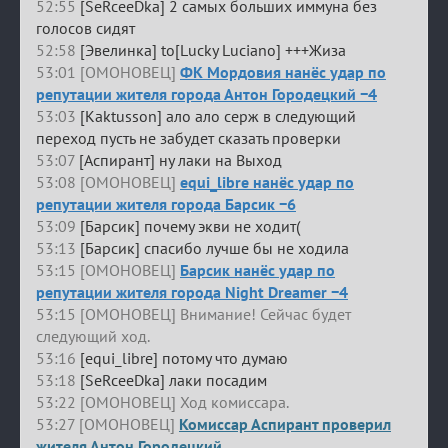
52:55
[SeRceeDka] 2 самых больших иммуна без
голосов сидят
52:58
[Эвелинка] to[Lucky Luciano] +++Жиза
53:01 [ОМОНОВЕЦ]
ФК Мордовия нанёс удар по
репутации жителя города Антон Городецкий −4
53:03
[Kaktusson] ало ало серж в следующий
переход пусть не забудет сказать проверки
53:07
[Аспирант] ну лаки на Выход
53:08 [ОМОНОВЕЦ]
equi_libre нанёс удар по
репутации жителя города Барсик −6
53:09
[Барсик] почему экви не ходит(
53:13
[Барсик] спасибо лучше бы не ходила
53:15 [ОМОНОВЕЦ]
Барсик нанёс удар по
репутации жителя города Night Dreamer −4
53:15 [ОМОНОВЕЦ] Внимание! Сейчас будет
следующий ход.
53:16
[equi_libre] потому что думаю
53:18
[SeRceeDka] лаки посадим
53:22 [ОМОНОВЕЦ] Ход комиссара.
53:27 [ОМОНОВЕЦ]
Комиссар Аспирант проверил
жителя Антон Городецкий.