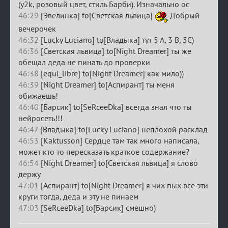
(y2k, розовый цвет, стиль Барби). Изначально ос
46:29
[Эвелинка] to[Светская львица]
Добрый
вечерочек
46:32
[Lucky Luciano] to[Владыка] тут 5 А, 3 В, 5С)
46:36
[Светская львица] to[Night Dreamer] ты же
обещал деда не пинать до проверки
46:38
[equi_libre] to[Night Dreamer] как мило))
46:39
[Night Dreamer] to[Аспирант] ты меня
обижаешь!
46:40
[Барсик] to[SeRceeDka] всегда знал что ты
нейросеть!!!
46:47
[Владыка] to[Lucky Luciano] неплохой расклад
46:53
[Kaktusson] Сердце там так много написала,
может кто то пересказать краткое содержание?
46:54
[Night Dreamer] to[Светская львица] я слово
держу
47:01
[Аспирант] to[Night Dreamer] я чих пых все эти
круги тогда, деда и эту не пинаем
47:03
[SeRceeDka] to[Барсик] смешно)