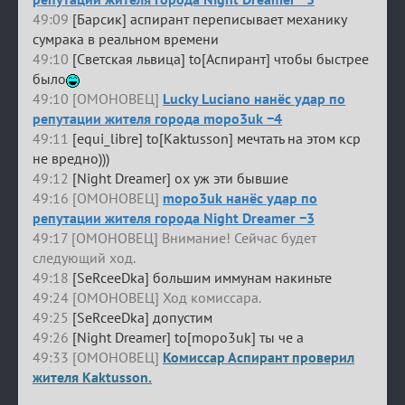
49:09
[Барсик] аспирант переписывает механику
сумрака в реальном времени
49:10
[Светская львица] to[Аспирант] чтобы быстрее
было
49:10 [ОМОНОВЕЦ]
Lucky Luciano нанёс удар по
репутации жителя города mopo3uk −4
49:11
[equi_libre] to[Kaktusson] мечтать на этом кср
не вредно)))
49:12
[Night Dreamer] ох уж эти бывшие
49:16 [ОМОНОВЕЦ]
mopo3uk нанёс удар по
репутации жителя города Night Dreamer −3
49:17 [ОМОНОВЕЦ] Внимание! Сейчас будет
следующий ход.
49:18
[SeRceeDka] большим иммунам накиньте
49:24 [ОМОНОВЕЦ] Ход комиссара.
49:25
[SeRceeDka] допустим
49:26
[Night Dreamer] to[mopo3uk] ты че а
49:33 [ОМОНОВЕЦ]
Комиссар Аспирант проверил
жителя Kaktusson.