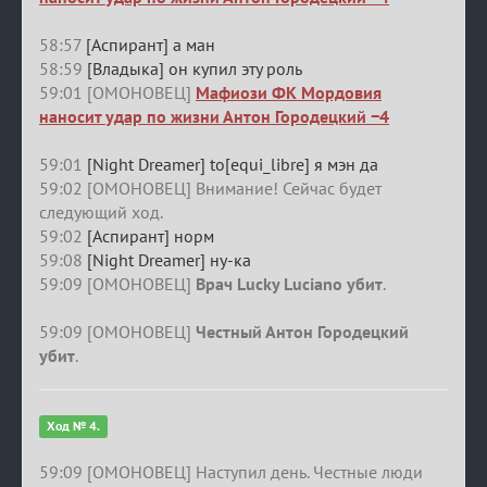
58:57
[Аспирант] а ман
58:59
[Владыка] он купил эту роль
59:01 [ОМОНОВЕЦ]
Мафиози ФК Мордовия
наносит удар по жизни Антон Городецкий −4
59:01
[Night Dreamer] to[equi_libre] я мэн да
59:02 [ОМОНОВЕЦ] Внимание! Сейчас будет
следующий ход.
59:02
[Аспирант] норм
59:08
[Night Dreamer] ну-ка
59:09 [ОМОНОВЕЦ]
Врач Lucky Luciano убит
.
59:09 [ОМОНОВЕЦ]
Честный Антон Городецкий
убит
.
Ход № 4.
59:09 [ОМОНОВЕЦ] Наступил день. Честные люди