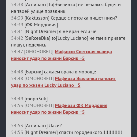
54:38
[Аспирант] to[Эвелинка] не печалься будет и
на твоей улице праздник
54:39
[Kaktusson] Сердце с потолка пишет ники?
54:39
[ФК Мордовия] .
54:41
[Night Dreamer] я не врач если че
54:42
[SeRceeDka] to[Lucky Luciano] че там в привате
пишут, поделись
54:47 [ОМОНОВЕЦ]
Мафиози Светская львица
наносит удар по жизни Барсик −5
54:48
[Барсик] сажаем врача в мороще
54:48 [ОМОНОВЕЦ]
Мафиози Эвелинка наносит
удар по жизни Lucky Luciano −5
54:49
[mopo3uk] .
54:53 [ОМОНОВЕЦ]
Мафиози ФК Мордовия
наносит удар по жизни Барсик −5
54:53
[Аспирант] Лаки?
54:53
[Night Dreamer] спасти городецкого!!!!!!!!!!!!!