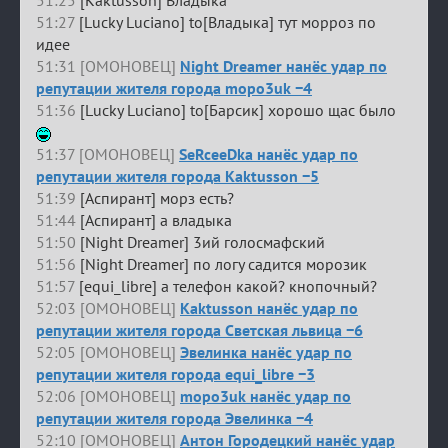
51:25
[Kaktusson] Владыка
51:27
[Lucky Luciano] to[Владыка] тут морроз по
идее
51:31 [ОМОНОВЕЦ]
Night Dreamer нанёс удар по
репутации жителя города mopo3uk −4
51:36
[Lucky Luciano] to[Барсик] хорошо щас было
51:37 [ОМОНОВЕЦ]
SeRceeDka нанёс удар по
репутации жителя города Kaktusson −5
51:39
[Аспирант] морз есть?
51:44
[Аспирант] а владыка
51:50
[Night Dreamer] 3ий голосмафский
51:56
[Night Dreamer] по логу садится морозик
51:57
[equi_libre] а телефон какой? кнопочный?
52:03 [ОМОНОВЕЦ]
Kaktusson нанёс удар по
репутации жителя города Светская львица −6
52:05 [ОМОНОВЕЦ]
Эвелинка нанёс удар по
репутации жителя города equi_libre −3
52:06 [ОМОНОВЕЦ]
mopo3uk нанёс удар по
репутации жителя города Эвелинка −4
52:10 [ОМОНОВЕЦ]
Антон Городецкий нанёс удар