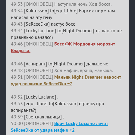
49:33 [ОМОНОВЕЦ] Наступила ночь. Ход босса.
49:34
[Kaktusson] to[equi_libre] Барсик норм там
написал на эту тему
49:43
[SeRceeDka] кактус босс
49:44
[Lucky Luciano] to[Night Dreamer] ты как-то не
правильно качался)
49:46 [ОМОНОВЕЦ]
Босс ФК Мордовия морозит
Владыка.
49:46
[Аспирант] to[Night Dreamer] дальше че
49:48 [ОМОНОВЕЦ] Ход мафии, врача, маньяка.
49:51 [ОМОНОВЕЦ]
Маньяк Night Dreamer наносит
удар по жизни SeRceeDka −7
49:52
[Lucky Luciano] .
49:53
[equi_libre] to[Kaktusson] строчку про
аспиранта?)
49:59
[Светская львица] .
50:00 [ОМОНОВЕЦ]
Врач Lucky Luciano лечит
SeRceeDka от удара мафии +2