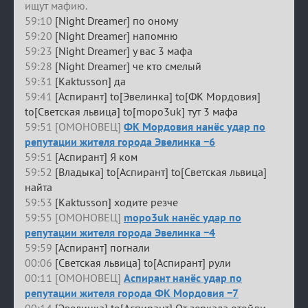
ищут мафию.
59:10
[Night Dreamer] по оному
59:20
[Night Dreamer] напомню
59:23
[Night Dreamer] у вас 3 мафа
59:28
[Night Dreamer] че кто смелый
59:31
[Kaktusson] да
59:41
[Аспирант] to[Эвелинка] to[ФК Мордовия]
to[Светская львица] to[mopo3uk] тут 3 мафа
59:51 [ОМОНОВЕЦ]
ФК Мордовия нанёс удар по
репутации жителя города Эвелинка −6
59:51
[Аспирант] Я ком
59:52
[Владыка] to[Аспирант] to[Светская львица]
найта
59:53
[Kaktusson] ходите резче
59:55 [ОМОНОВЕЦ]
mopo3uk нанёс удар по
репутации жителя города Эвелинка −4
59:59
[Аспирант] погнали
00:06
[Светская львица] to[Аспирант] рули
00:11 [ОМОНОВЕЦ]
Аспирант нанёс удар по
репутации жителя города ФК Мордовия −7