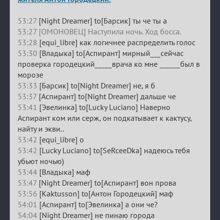
53:27
[Night Dreamer] to[Барсик] ты че ты а
53:27 [ОМОНОВЕЦ] Наступила ночь. Ход босса.
53:28
[equi_libre] как логичнее распределить голос
53:30
[Владыка] to[Аспирант] мирный___сейчас
проверка городецкий_____врача ко мне ______был в
морозе
53:33
[Барсик] to[Night Dreamer] не, я б
53:37
[Аспирант] to[Night Dreamer] дальше че
53:41
[Эвелинка] to[Lucky Luciano] Наверно
Аспирант ком или серж, он подкатывает к кактусу,
найту и экви..
53:42
[equi_libre] о
53:42
[Lucky Luciano] to[SeRceeDka] надеюсь тебя
убьют ночью)
53:44
[Владыка] маф
53:47
[Night Dreamer] to[Аспирант] вон прова
53:56
[Kaktusson] to[Антон Городецкий] маф
54:01
[Аспирант] to[Эвелинка] а они че?
54:04
[Night Dreamer] не пинаю города