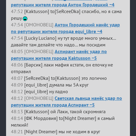
репутации жителя города Антон Городецкий −4
47:52
[Kaktusson] to[SeRceeDka] спасибо, но я сама
решу
47:54 [ОМОНОВЕЦ]
Антон Городецкий нанёс удар
по репутации жителя города equi_libre −4
47:54
[Lucky Luciano] ну тут вроде много умных...
давайте там делайте что надо... мы посидим
48:05 [ОМОНОВЕЦ]
Аспирант нанёс удар по
репутации жителя города Kaktusson −5
48:06
[Барсик] лаки мафия кстати, он елочку не
отправил
48:07
[SeRceeDka] to[Kaktusson] это логично
48:09
[equi_libre] думала мы 5А круг
48:12
[equi_libre] ну ладно
48:12 [ОМОНОВЕЦ]
Светская львица нанёс удар по
репутации жителя города Аспирант −5
48:13
[Kaktusson] ой Лаки, такой скромняга
48:14
[ФК Мордовия] to[Night Dreamer] я самый
мелкий!
48:21
[Night Dreamer] мы не ходим в круг