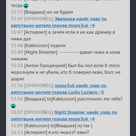
тогда
55:37
[Владыка] но не будем
55:45 [ОМОНОВЕЦ]
Эвелинка нанёс удар по
репутации жителя города mopo3uk −4
55:47
[Аспирант] а зачем если я их как дример в
чижи дал
55:48
[Kaktusson] ходити
55:49
[Night Dreamer] ------------давал чижа и кома
чижами
55:50
[Антон Городецкий] был бы лол если б этого
морознули и не убили, кто б поверил екви, босс не
шарит
55:56 [ОМОНОВЕЦ]
mopo3uk нанёс удар по
репутации жителя города Lucky Luciano −5
55:56
[Владыка] to[Kaktusson] расстпоило это тебя?
56:07 [ОМОНОВЕЦ]
Night Dreamer нанёс удар по
репутации жителя города mopo3uk −4
56:09
[Kaktusson] to[Владыка] ну так )
56:13
[Аспирант] А кто мороз? лаки?