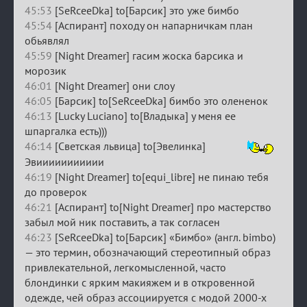
45:53
[SeRceeDka] to[Барсик] это уже бимбо
45:54
[Аспирант] походу он напарничкам план
обьявлял
45:59
[Night Dreamer] гасим жоска барсика и
морозик
46:01
[Night Dreamer] они слоу
46:05
[Барсик] to[SeRceeDka] бимбо это олененок
46:13
[Lucky Luciano] to[Владыка] у меня ее
шпаргалка есть)))
46:14
[Светская львица] to[Эвелинка]
Эвиииииииииии
46:19
[Night Dreamer] to[equi_libre] не пинаю тебя
до проверок
46:21
[Аспирант] to[Night Dreamer] про мастерство
забыл мой ник поставить, а так согласен
46:23
[SeRceeDka] to[Барсик] «Бимбо» (англ. bimbo)
— это термин, обозначающий стереотипный образ
привлекательной, легкомысленной, часто
блондинки с ярким макияжем и в откровенной
одежде, чей образ ассоциируется с модой 2000-х