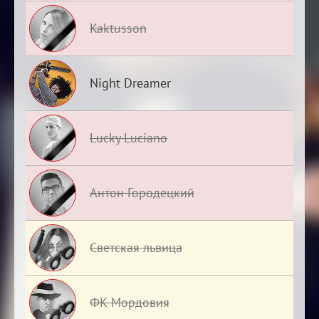
Kaktusson
Night Dreamer
Lucky Luciano
Антон Городецкий
Светская львица
ФК Мордовия