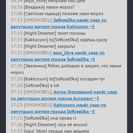
56:54
[equi_libre] непровы быстрее
56:56
[Владыка] лакки мороз?
57:08
[Светская львица] похоже лаки мороз
57:13 [ОМОНОВЕЦ]
SeRceeDka нанёс удар по
репутации жителя города Kaktusson −5
57:13
[Night Dreamer] тянет посоны
57:15
[Kaktusson] to[SeRceeDka] сядешь сразу
57:15
[Night Dreamer] закрыть!
57:17 [ОМОНОВЕЦ]
equi_libre нанёс удар по
репутации жителя города SeRceeDka −5
57:20
[Эвелинка] Ребят, добавьте в закреп, что лакки
мороз
57:20
[Kaktusson] to[SeRceeDka] посадим тут
57:20
[SeRceeDka] а ой
57:23 [ОМОНОВЕЦ]
Антон Городецкий нанёс удар
по репутации жителя города Аспирант −5
57:23 [ОМОНОВЕЦ]
Kaktusson нанёс удар по
репутации жителя города SeRceeDka −5
57:25
[SeRceeDka] она прова гг
57:26
[Night Dreamer] гаси её жоска!
57:33
[equi_libre] сердце ман видимо