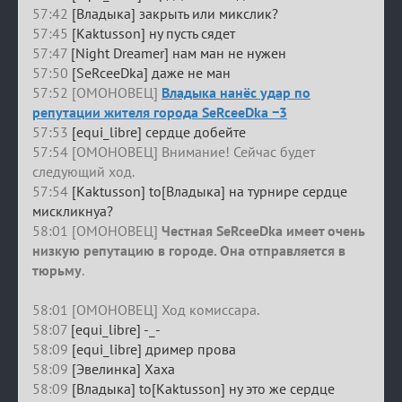
57:42
[Владыка] закрыть или микслик?
57:45
[Kaktusson] ну пусть сядет
57:47
[Night Dreamer] нам ман не нужен
57:50
[SeRceeDka] даже не ман
57:52 [ОМОНОВЕЦ]
Владыка нанёс удар по
репутации жителя города SeRceeDka −3
57:53
[equi_libre] сердце добейте
57:54 [ОМОНОВЕЦ] Внимание! Сейчас будет
следующий ход.
57:54
[Kaktusson] to[Владыка] на турнире сердце
мискликнуа?
58:01 [ОМОНОВЕЦ]
Честная SeRceeDka имеет очень
низкую репутацию в городе. Она отправляется в
тюрьму
.
58:01 [ОМОНОВЕЦ] Ход комиссара.
58:07
[equi_libre] -_-
58:09
[equi_libre] дример прова
58:09
[Эвелинка] Хаха
58:09
[Владыка] to[Kaktusson] ну это же сердце