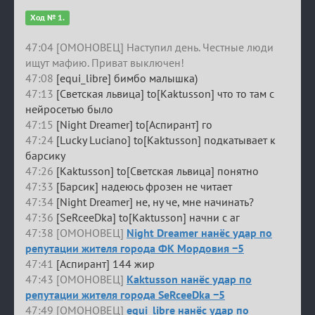
Ход № 1.
47:04 [ОМОНОВЕЦ] Наступил день. Честные люди
ищут мафию. Приват выключен!
47:08
[equi_libre] бимбо малышка)
47:13
[Светская львица] to[Kaktusson] что то там с
нейросетью было
47:15
[Night Dreamer] to[Аспирант] го
47:24
[Lucky Luciano] to[Kaktusson] подкатывает к
барсику
47:26
[Kaktusson] to[Светская львица] понятно
47:33
[Барсик] надеюсь фрозен не читает
47:34
[Night Dreamer] не, ну че, мне начинать?
47:36
[SeRceeDka] to[Kaktusson] начни с аг
47:38 [ОМОНОВЕЦ]
Night Dreamer нанёс удар по
репутации жителя города ФК Мордовия −5
47:41
[Аспирант] 144 жир
47:43 [ОМОНОВЕЦ]
Kaktusson нанёс удар по
репутации жителя города SeRceeDka −5
47:49 [ОМОНОВЕЦ]
equi_libre нанёс удар по