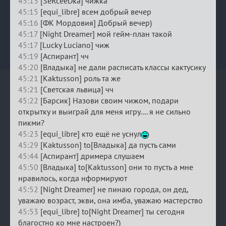
45:15
[SeRceeDka] чижка
45:15
[equi_libre] всем добрый вечер
45:16
[ФК Мордовия] Добрый вечер)
45:17
[Night Dreamer] мой гейм-план такой
45:17
[Lucky Luciano] чиж
45:19
[Аспирант] чч
45:20
[Владыка] не дали расписать классы кактусику
45:21
[Kaktusson] роль та же
45:21
[Светская львица] чч
45:22
[Барсик] Назови своим чижом, подари
открытку и выиграй для меня игру.... я не сильно
пикми?
45:23
[equi_libre] кто ещё не уснул
45:29
[Kaktusson] to[Владыка] да пусть сами
45:44
[Аспирант] дримера слушаем
45:50
[Владыка] to[Kaktusson] они то пусть а мне
нравилось, когда нформируют
45:52
[Night Dreamer] не пинаю города, он дед,
уважаю возраст, экви, она имба, уважаю мастерство
45:53
[equi_libre] to[Night Dreamer] ты сегодня
благостно ко мне настроен?)