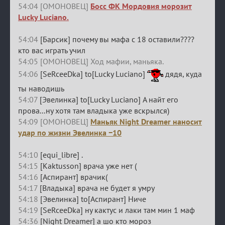
54:04 [ОМОНОВЕЦ]
Босс ФК Мордовия морозит
Lucky Luciano.
54:04
[Барсик] почему вы мафа с 18 оставили????
кто вас играть учил
54:05 [ОМОНОВЕЦ] Ход мафии, маньяка.
54:06
[SeRceeDka] to[Lucky Luciano]
дядя, куда
ты наводишь
54:07
[Эвелинка] to[Lucky Luciano] А найт его
прова...ну хотя там владыка уже вскрылся)
54:09 [ОМОНОВЕЦ]
Маньяк Night Dreamer наносит
удар по жизни Эвелинка −10
54:10
[equi_libre] .
54:15
[Kaktusson] врача уже нет (
54:16
[Аспирант] врачик(
54:17
[Владыка] врача не будет я умру
54:18
[Эвелинка] to[Аспирант] Ниче
54:19
[SeRceeDka] ну кактус и лаки там мин 1 маф
54:36
[Night Dreamer] а шо кто мороз