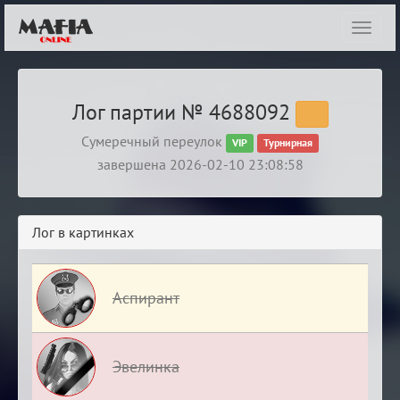
Показ
навиг
Лог партии № 4688092
Сумеречный переулок
VIP
Турнирная
завершена 2026-02-10 23:08:58
Лог в картинках
Аспирант
Эвелинка