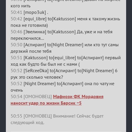
кого нить
50:41
[mopo3uk] .
50:42
[equi_libre] to[Kaktusson] меня к такому жизнь
пока не готовила)
50:46
[Эвелинка] to[Kaktusson] Да, уже и на тебя
переключился...
50:50
[Аспирант] to[Night Dreamer] или кто тут самы
дерзкий после тебя
50:51
[Kaktusson] to[equi_libre] to[Аспирант] первый
ход как будто бы был не с нами (
50:52
[SeRceeDka] to[Аспирант] to[Night Dreamer] 6
рук это сколько человек?
50:52
[Night Dreamer] to[Аспирант] она по чату не
очень
50:54 [ОМОНОВЕЦ]
Мафиози ФК Мордовия
наносит удар по жизни Барсик −5
50:55 [ОМОНОВЕЦ] Внимание! Сейчас будет
следующий ход.