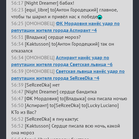
56:17
[Night Dreamer] бабах!
56:23
[equi_libre] to[Антон Городецкий] главное,
чтобы ты шарил и привёл нас к победе
56:25 [ОМОНОВЕЦ]
ФК Мордовия нанёс удар по
репутации жителя города Аспирант −4
56:31
[Владыка] сердце мороз?
56:34
[Kaktusson] to[Антон Городецкий] так он
отказался
56:34 [ОМОНОВЕЦ]
Аспирант нанёс удар по
репутации жителя города Светская львица −6
56:39 [ОМОНОВЕЦ]
Светская львица нанёс удар по
репутации жителя города SeRceeDka −4
56:39
[SeRceeDka] нет
56:47
[Night Dreamer] сердце бандитка
56:47
[ФК Мордовия] to[Владыка] она писала ночью
56:50
[Аспирант] to[SeRceeDka] to[Lucky Luciano]
КТо из Вас?
56:52
[SeRceeDka] я пну кактус
56:52
[Kaktusson] Сердце писала всю ночь, какой
она мороз