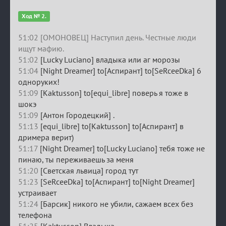
Ход № 2.
51:02 [ОМОНОВЕЦ] Наступил день. Честные люди
ищут мафию.
51:02
[Lucky Luciano] владыка или аг морозы
51:04
[Night Dreamer] to[Аспирант] to[SeRceeDka] 6
одноруких!
51:09
[Kaktusson] to[equi_libre] поверь я тоже в
шокэ
51:09
[Антон Городецкий] .
51:13
[equi_libre] to[Kaktusson] to[Аспирант] в
дримера верит)
51:17
[Night Dreamer] to[Lucky Luciano] тебя тоже не
пинаю, ты переживаешь за меня
51:20
[Светская львица] город тут
51:23
[SeRceeDka] to[Аспирант] to[Night Dreamer]
устраивает
51:24
[Барсик] никого не убили, сажаем всех без
телефона