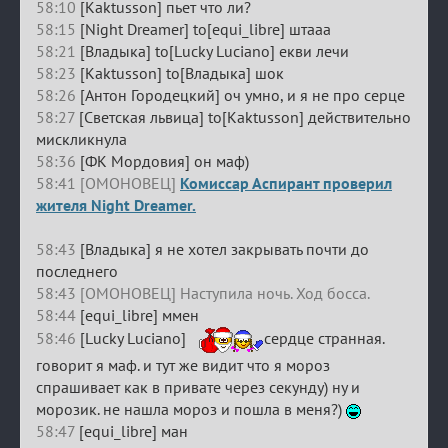
58:10
[Kaktusson] пьет что ли?
58:15
[Night Dreamer] to[equi_libre] штааа
58:21
[Владыка] to[Lucky Luciano] екви лечи
58:23
[Kaktusson] to[Владыка] шок
58:26
[Антон Городецкий] оч умно, и я не про серце
58:27
[Светская львица] to[Kaktusson] действительно
мискликнула
58:36
[ФК Мордовия] он маф)
58:41 [ОМОНОВЕЦ]
Комиссар Аспирант проверил
жителя Night Dreamer.
58:43
[Владыка] я не хотел закрывать почти до
последнего
58:43 [ОМОНОВЕЦ] Наступила ночь. Ход босса.
58:44
[equi_libre] ммен
58:46
[Lucky Luciano]
сердце странная.
говорит я маф. и тут же видит что я мороз
спрашивает как в привате через секунду) ну и
морозик. не нашла мороз и пошла в меня?)
58:47
[equi_libre] ман