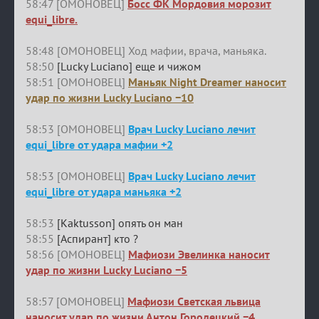
58:47 [ОМОНОВЕЦ]
Босс ФК Мордовия морозит
equi_libre.
58:48 [ОМОНОВЕЦ] Ход мафии, врача, маньяка.
58:50
[Lucky Luciano] еще и чижом
58:51 [ОМОНОВЕЦ]
Маньяк Night Dreamer наносит
удар по жизни Lucky Luciano −10
58:53 [ОМОНОВЕЦ]
Врач Lucky Luciano лечит
equi_libre от удара мафии +2
58:53 [ОМОНОВЕЦ]
Врач Lucky Luciano лечит
equi_libre от удара маньяка +2
58:53
[Kaktusson] опять он ман
58:55
[Аспирант] кто ?
58:56 [ОМОНОВЕЦ]
Мафиози Эвелинка наносит
удар по жизни Lucky Luciano −5
58:57 [ОМОНОВЕЦ]
Мафиози Светская львица
наносит удар по жизни Антон Городецкий −4