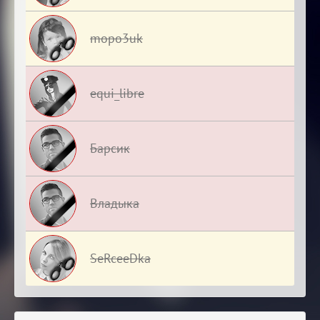
mopo3uk
equi_libre
Барсик
Владыка
SeRceeDka