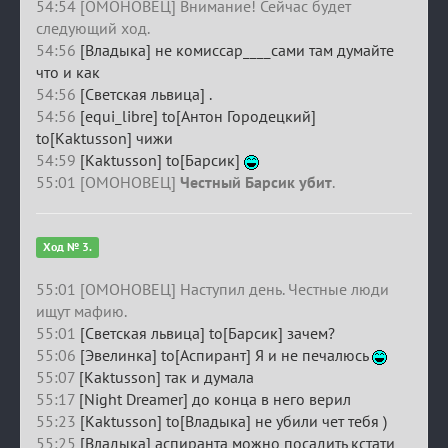
54:54 [ОМОНОВЕЦ] Внимание! Сейчас будет
следующий ход.
54:56
[Владыка] не комиссар____сами там думайте
что и как
54:56
[Светская львица] .
54:56
[equi_libre] to[Антон Городецкий]
to[Kaktusson] чижи
54:59
[Kaktusson] to[Барсик]
55:01 [ОМОНОВЕЦ]
Честный Барсик убит
.
Ход № 3.
55:01 [ОМОНОВЕЦ] Наступил день. Честные люди
ищут мафию.
55:01
[Светская львица] to[Барсик] зачем?
55:06
[Эвелинка] to[Аспирант] Я и не печалюсь
55:07
[Kaktusson] так и думала
55:17
[Night Dreamer] до конца в него верил
55:23
[Kaktusson] to[Владыка] не убили чет тебя )
55:25
[Владыка] аспиранта можно посадить кстати