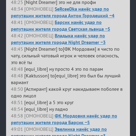
48:25
[Night Dreamer] это не для профи
48:34 [ОМОНОВЕЦ]
SeRceeDka нанёс удар по
репутации жителя города Антон Городецкий −4
48:41 [ОМОНОВЕЦ]
Барсик нанёс удар по
репутации жителя города Светская львица −5
48:42 [ОМОНОВЕЦ]
Владыка нанёс удар по
репутации жителя города Night Dreamer −3
48:45
[Night Dreamer] to[ФК Мордовия] я чисто по
чату, сильный чатовый игрок и человек опасность,
это всё ты
48:48
[equi_libre] ну просто 4 это по парам
48:48
[Kaktusson] to[equi_libre] это был бы лучший
вариант
48:50
[Аспирант] какой круг накидываем поболее в
одно лицол
48:51
[equi_libre] а 5 это круг
48:54
[equi_libre] ну ладно
48:58 [ОМОНОВЕЦ]
ФК Мордовия нанёс удар по
репутации жителя города Барсик −5
49:01 [ОМОНОВЕЦ]
Эвелинка нанёс удар по
репутации жителя города Night Dreamer −3