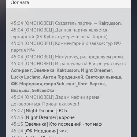
Лог чата
45:04 [ОМОНОВЕЦ] Создатель партии —
Kaktusson
.
45:04 [ОМОНОВЕЦ] Данная партия является
турнирной (XV Кубок сумеречных разборок).
45:04 [ОМОНОВЕЦ] Комментарий к заявке: тур №2
партия №4
45:04 [ОМОНОВЕЦ] Минуточку, распределяем роли.
45:04 [ОМОНОВЕЦ] Игра началась! В игре участвуют:
Аспирант
,
Эвелинка
,
Kaktusson
,
Night Dreamer
,
Lucky Luciano
,
Антон Городецкий
,
Светская львица
,
ФК Мордовия
,
mopo3uk
,
equi_libre
,
Барсик
,
Владыка
,
SeRceeDka
45:04 [ОМОНОВЕЦ] Дадим мафии время
договориться. Приват включен!
45:07
[Night Dreamer] ВСБ
45:13
[Night Dreamer] короче
45:13
[Эвелинка] Кто последний - тот маф
45:14
[ФК Мордовия] чиж