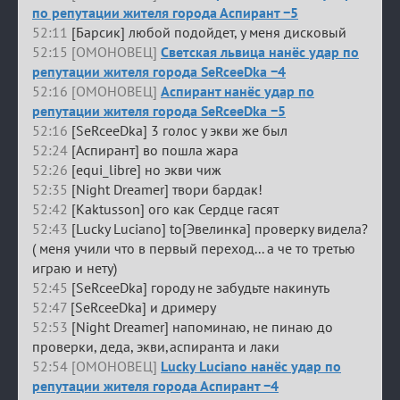
по репутации жителя города Аспирант −5
52:11
[Барсик] любой подойдет, у меня дисковый
52:15 [ОМОНОВЕЦ]
Светская львица нанёс удар по
репутации жителя города SeRceeDka −4
52:16 [ОМОНОВЕЦ]
Аспирант нанёс удар по
репутации жителя города SeRceeDka −5
52:16
[SeRceeDka] 3 голос у экви же был
52:24
[Аспирант] во пошла жара
52:26
[equi_libre] но экви чиж
52:35
[Night Dreamer] твори бардак!
52:42
[Kaktusson] ого как Сердце гасят
52:43
[Lucky Luciano] to[Эвелинка] проверку видела?
( меня учили что в первый переход... а че то третью
играю и нету)
52:45
[SeRceeDka] городу не забудьте накинуть
52:47
[SeRceeDka] и дримеру
52:53
[Night Dreamer] напоминаю, не пинаю до
проверки, деда, экви,аспиранта и лаки
52:54 [ОМОНОВЕЦ]
Lucky Luciano нанёс удар по
репутации жителя города Аспирант −4