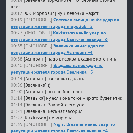
00:14
[Эвелинка] to[Аспирант] От зеркала отойди
плиз
00:17
[ФК Мордовия] ну 3 девочки мафят
00:19 [ОМОНОВЕЦ]
Светская львица нанёс удар по
репутации жителя города mopo3uk −5
00:27 [ОМОНОВЕЦ]
Kaktusson нанёс удар по
репутации жителя города Светская львица −6
00:35 [ОМОНОВЕЦ]
Эвелинка нанёс удар по
репутации жителя города Аспирант −4
00:38
[Аспирант] надо рисоквать садите кого нить
00:40 [ОМОНОВЕЦ]
Владыка нанёс удар по
репутации жителя города Эвелинка −5
00:44
[Аспирант] эвелинка сдалась
00:56
[Эвелинка] ))
01:00
[Аспирант] она не бос точно
01:14
[Владыка] ну если она тоже мир это будет эпик
01:14
[Эвелинка] Закройте его уже
01:21
[Эвелинка] Весь чат засорил
01:27
[Kaktusson] не мир она
01:35 [ОМОНОВЕЦ]
Night Dreamer нанёс удар по
репутации жителя города Светская львица −4