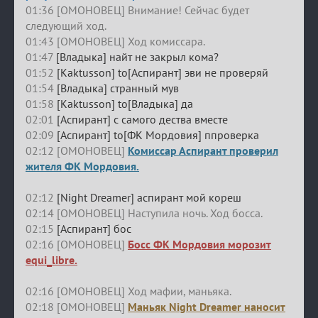
01:36 [ОМОНОВЕЦ] Внимание! Сейчас будет
следующий ход.
01:43 [ОМОНОВЕЦ] Ход комиссара.
01:47
[Владыка] найт не закрыл кома?
01:52
[Kaktusson] to[Аспирант] эви не проверяй
01:54
[Владыка] странный мув
01:58
[Kaktusson] to[Владыка] да
02:01
[Аспирант] с самого дества вместе
02:09
[Аспирант] to[ФК Мордовия] ппроверка
02:12 [ОМОНОВЕЦ]
Комиссар Аспирант проверил
жителя ФК Мордовия.
02:12
[Night Dreamer] аспирант мой кореш
02:14 [ОМОНОВЕЦ] Наступила ночь. Ход босса.
02:15
[Аспирант] бос
02:16 [ОМОНОВЕЦ]
Босс ФК Мордовия морозит
equi_libre.
02:16 [ОМОНОВЕЦ] Ход мафии, маньяка.
02:18 [ОМОНОВЕЦ]
Маньяк Night Dreamer наносит