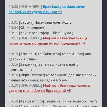
50:00 [ОМОНОВЕЦ]
Врач Lucky Luciano лечит
SeRceeDka от удара маньяка +2
50:01
[Барсик] Наступила ночь. Ход Ь.
50:04
[ФК Мордовия] .
50:11
[Kaktusson] to[equi_libre] ну да )
50:12 [ОМОНОВЕЦ]
Мафиози Светская львица
наносит удар по жизни Антон Городецкий −4
50:15
[Аспирант] to[Kaktusson] to[equi_libre] ало
девочки я с вами
50:16
[Эвелинка] Зачем аспирант к найту
подмазывается
50:16
[Night Dreamer] to[Аспирант] дальше морозик
пинает всб - меня, её садим в 6 рук
50:20 [ОМОНОВЕЦ]
Мафиози Эвелинка наносит
удар по жизни Антон Городецкий −3
50:30
[Kaktusson] to[Эвелинка] он не только к Найту
50:36
[Аспирант] to[Night Dreamer] давай по жирнее