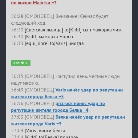
по жизни Majorka −7
56:28 [ОМОНОВЕЦ] Внимание! Сейчас будет
следующий ход.
56:30
[Светская львица] to[Kidd] сын мажорка чиж
56:30
[Kidd] мажорка мороз
56:33
[equi_libre] to[Varis] иногда
Ход № 5.
56:35 [ОМОНОВЕЦ] Наступил день. Честные люди
ищут мафию.
56:49 [ОМОНОВЕЦ]
Varis нанёс удар по репутации
жителя города Белка −5
56:56 [ОМОНОВЕЦ]
prizrock нанёс удар по
репутации жителя города Белка −4
57:03 [ОМОНОВЕЦ]
Белка нанёс удар по репутации
жителя города Varis −3
57:04
[Varis] виски белка
57:04
[Kidd] to[Белка] призрок