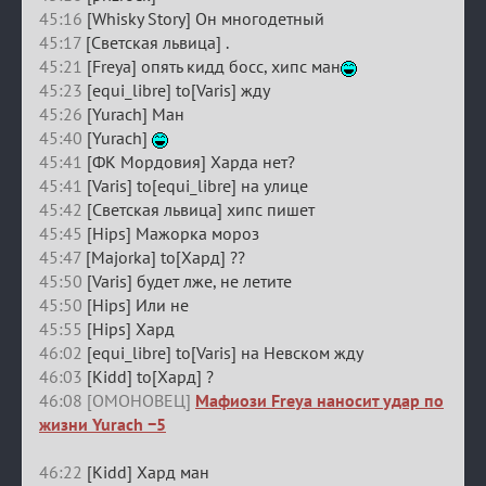
45:16
[Whisky Story] Он многодетный
45:17
[Светская львица] .
45:21
[Freya] опять кидд босс, хипс ман
45:23
[equi_libre] to[Varis] жду
45:26
[Yurach] Ман
45:40
[Yurach]
45:41
[ФК Мордовия] Харда нет?
45:41
[Varis] to[equi_libre] на улице
45:42
[Светская львица] хипс пишет
45:45
[Hips] Мажорка мороз
45:47
[Majorka] to[Хард] ??
45:50
[Varis] будет лже, не летите
45:50
[Hips] Или не
45:55
[Hips] Хард
46:02
[equi_libre] to[Varis] на Невском жду
46:03
[Kidd] to[Хард] ?
46:08 [ОМОНОВЕЦ]
Мафиози Freya наносит удар по
жизни Yurach −5
46:22
[Kidd] Хард ман