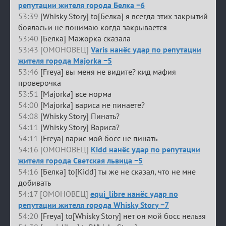
репутации жителя города Белка −6
53:39
[Whisky Story] to[Белка] я всегда этих закрытий
боялась и не понимаю когда закрывается
53:40
[Белка] Мажорка сказала
53:43 [ОМОНОВЕЦ]
Varis нанёс удар по репутации
жителя города Majorka −5
53:46
[Freya] вы меня не видите? кид мафия
проверочка
53:51
[Majorka] все норма
54:00
[Majorka] вариса не пинаете?
54:08
[Whisky Story] Пинать?
54:11
[Whisky Story] Вариса?
54:11
[Freya] варис мой босс не пинать
54:16 [ОМОНОВЕЦ]
Kidd нанёс удар по репутации
жителя города Светская львица −5
54:16
[Белка] to[Kidd] ты же не сказал, что не мне
добивать
54:17 [ОМОНОВЕЦ]
equi_libre нанёс удар по
репутации жителя города Whisky Story −7
54:20
[Freya] to[Whisky Story] нет он мой босс нельзя