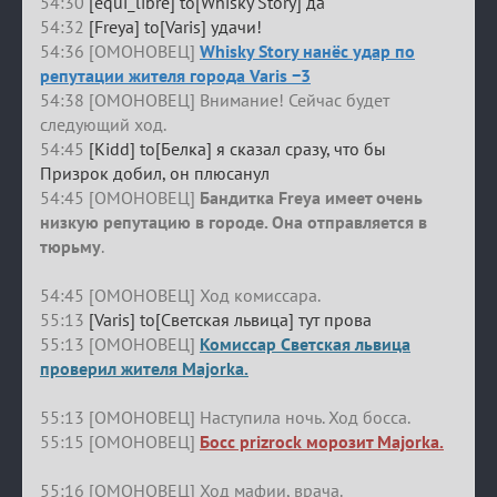
54:30
[equi_libre] to[Whisky Story] да
54:32
[Freya] to[Varis] удачи!
54:36 [ОМОНОВЕЦ]
Whisky Story нанёс удар по
репутации жителя города Varis −3
54:38 [ОМОНОВЕЦ] Внимание! Сейчас будет
следующий ход.
54:45
[Kidd] to[Белка] я сказал сразу, что бы
Призрок добил, он плюсанул
54:45 [ОМОНОВЕЦ]
Бандитка Freya имеет очень
низкую репутацию в городе. Она отправляется в
тюрьму
.
54:45 [ОМОНОВЕЦ] Ход комиссара.
55:13
[Varis] to[Светская львица] тут прова
55:13 [ОМОНОВЕЦ]
Комиссар Светская львица
проверил жителя Majorka.
55:13 [ОМОНОВЕЦ] Наступила ночь. Ход босса.
55:15 [ОМОНОВЕЦ]
Босс prizrock морозит Majorka.
55:16 [ОМОНОВЕЦ] Ход мафии, врача.