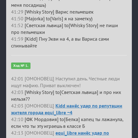
меня посадишь)
41:29
[Whisky Story] Варис пельмешек
41:50
[Majorka] to[Varis] я на заметку)
41:52
[Светская львица] to[Whisky Story] не пиши
про пельмешки
41:59
[Kidd] Пну Экви на 4, а вы Вариса сами
спинывайте
Ход № 1.
42:01 [ОМОНОВЕЦ] Наступил день. Честные люди
ищут мафию. Приват выключен!
42:03
[Whisky Story] to[Светская львица] и про них
нельзя??
42:03 [ОМОНОВЕЦ]
Kidd нанёс удар по репутации
жителя города equi_libre −4
42:10
[ФК Мордовия] to[Белка] капец ты лажанула,
если что ты эту играешь в классе Б
42:13 [ОМОНОВЕЦ]
equi_libre нанёс удар по