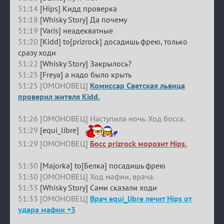
51:14
[Hips] Кидд проверка
51:18
[Whisky Story] Да почему
51:19
[Varis] неадекватные
51:20
[Kidd] to[prizrock] досадишь фрею, только
сразу ходи
51:22
[Whisky Story] Закрылось?
51:25
[Freya] а надо было крыть
51:25 [ОМОНОВЕЦ]
Комиссар Светская львица
проверил жителя Kidd.
51:26 [ОМОНОВЕЦ] Наступила ночь. Ход босса.
51:29
[equi_libre]
51:29 [ОМОНОВЕЦ]
Босс prizrock морозит Hips.
51:30
[Majorka] to[Белка] посадишь фрею
51:30 [ОМОНОВЕЦ] Ход мафии, врача.
51:33
[Whisky Story] Сами сказали ходи
51:33 [ОМОНОВЕЦ]
Врач equi_libre лечит Hips от
удара мафии +3