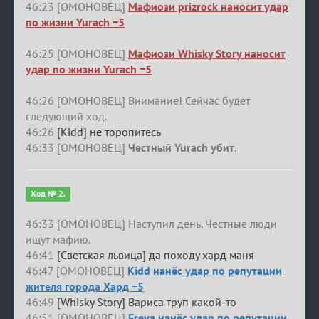
46:23 [ОМОНОВЕЦ]
Мафиози prizrock наносит удар
по жизни Yurach −5
46:25 [ОМОНОВЕЦ]
Мафиози Whisky Story наносит
удар по жизни Yurach −5
46:26 [ОМОНОВЕЦ] Внимание! Сейчас будет
следующий ход.
46:26
[Kidd] не торопитесь
46:33 [ОМОНОВЕЦ]
Честный Yurach убит
.
Ход № 2.
46:33 [ОМОНОВЕЦ] Наступил день. Честные люди
ищут мафию.
46:41
[Светская львица] да походу хард маня
46:47 [ОМОНОВЕЦ]
Kidd нанёс удар по репутации
жителя города Хард −5
46:49
[Whisky Story] Вариса труп какой-то
46:51 [ОМОНОВЕЦ]
Freya нанёс удар по репутации