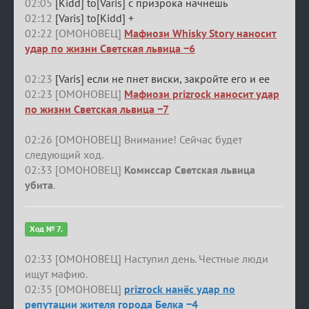
02:05
[Kidd] to[Varis] с призрока начнешь
02:12
[Varis] to[Kidd] +
02:22 [ОМОНОВЕЦ]
Мафиози Whisky Story наносит
удар по жизни Светская львица −6
02:23
[Varis] если не пнет виски, закройте его и ее
02:23 [ОМОНОВЕЦ]
Мафиози prizrock наносит удар
по жизни Светская львица −7
02:26 [ОМОНОВЕЦ] Внимание! Сейчас будет
следующий ход.
02:33 [ОМОНОВЕЦ]
Комиссар Светская львица
убита
.
Ход № 7.
02:33 [ОМОНОВЕЦ] Наступил день. Честные люди
ищут мафию.
02:35 [ОМОНОВЕЦ]
prizrock нанёс удар по
репутации жителя города Белка −4