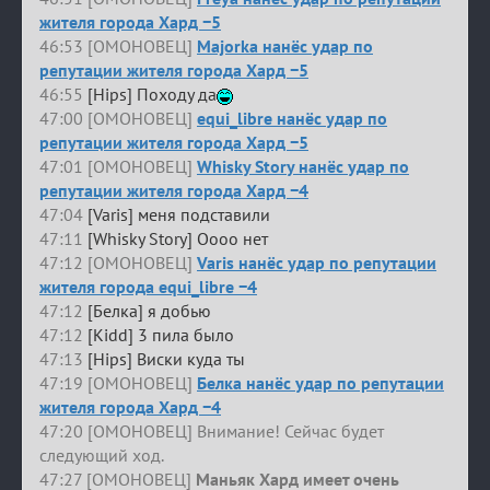
жителя города Хард −5
46:53 [ОМОНОВЕЦ]
Majorka нанёс удар по
репутации жителя города Хард −5
46:55
[Hips] Походу да
47:00 [ОМОНОВЕЦ]
equi_libre нанёс удар по
репутации жителя города Хард −5
47:01 [ОМОНОВЕЦ]
Whisky Story нанёс удар по
репутации жителя города Хард −4
47:04
[Varis] меня подставили
47:11
[Whisky Story] Оооо нет
47:12 [ОМОНОВЕЦ]
Varis нанёс удар по репутации
жителя города equi_libre −4
47:12
[Белка] я добью
47:12
[Kidd] 3 пила было
47:13
[Hips] Виски куда ты
47:19 [ОМОНОВЕЦ]
Белка нанёс удар по репутации
жителя города Хард −4
47:20 [ОМОНОВЕЦ] Внимание! Сейчас будет
следующий ход.
47:27 [ОМОНОВЕЦ]
Маньяк Хард имеет очень