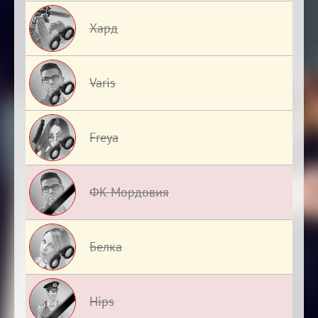
Хард
Varis
Freya
ФК Мордовия
Белка
Hips