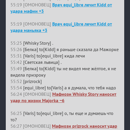
55:19 [ОМОНОВЕЦ]
Врач equi_libre лечит Kidd от
удара мафии +3
55:19 [ОМОНОВЕЦ]
Врач equi_libre лечит Kidd от
удара маньяка +3
55:25
[Whisky Story] .
55:26
[Белка] to[Kidd] я раньше сказала да Мажорке
55:31
[Varis] to[equi_libre] кида лечи
55:42
[Светская львица] .
55:49
[Белка] to[Kidd] ты не видел мне жёлтое, я не
видела призроку
55:52
[prizrock]
55:54
[equi_libre] to[Varis] а я думала, что тебя надо
56:24 [ОМОНОВЕЦ]
Мафиози Whisky Story наносит
удар по жизни Majorka −6
56:25
[Varis] to[equi_libre] о, ты еще и думаешь что
то?
56:27 [ОМОНОВЕЦ]
Мафиози prizrock наносит удар