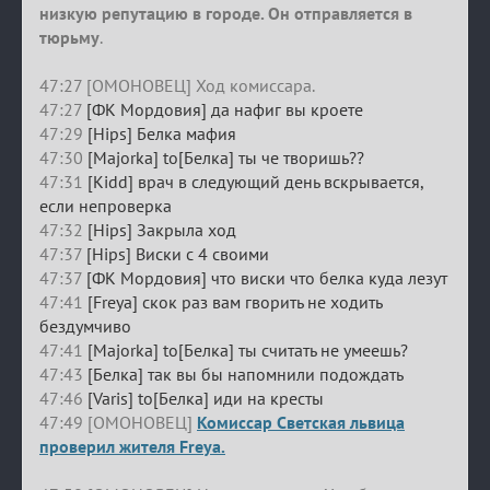
низкую репутацию в городе. Он отправляется в
тюрьму
.
47:27 [ОМОНОВЕЦ] Ход комиссара.
47:27
[ФК Мордовия] да нафиг вы кроете
47:29
[Hips] Белка мафия
47:30
[Majorka] to[Белка] ты че творишь??
47:31
[Kidd] врач в следующий день вскрывается,
если непроверка
47:32
[Hips] Закрыла ход
47:37
[Hips] Виски с 4 своими
47:37
[ФК Мордовия] что виски что белка куда лезут
47:41
[Freya] скок раз вам гворить не ходить
бездумчиво
47:41
[Majorka] to[Белка] ты считать не умеешь?
47:43
[Белка] так вы бы напомнили подождать
47:46
[Varis] to[Белка] иди на кресты
47:49 [ОМОНОВЕЦ]
Комиссар Светская львица
проверил жителя Freya.