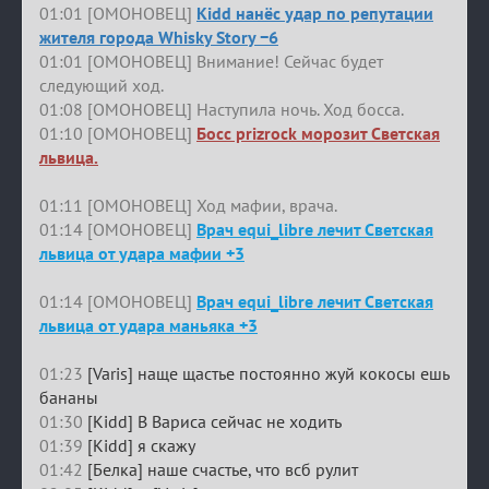
01:01 [ОМОНОВЕЦ]
Kidd нанёс удар по репутации
жителя города Whisky Story −6
01:01 [ОМОНОВЕЦ] Внимание! Сейчас будет
следующий ход.
01:08 [ОМОНОВЕЦ] Наступила ночь. Ход босса.
01:10 [ОМОНОВЕЦ]
Босс prizrock морозит Светская
львица.
01:11 [ОМОНОВЕЦ] Ход мафии, врача.
01:14 [ОМОНОВЕЦ]
Врач equi_libre лечит Светская
львица от удара мафии +3
01:14 [ОМОНОВЕЦ]
Врач equi_libre лечит Светская
львица от удара маньяка +3
01:23
[Varis] наще щастье постоянно жуй кокосы ешь
бананы
01:30
[Kidd] В Вариса сейчас не ходить
01:39
[Kidd] я скажу
01:42
[Белка] наше счастье, что всб рулит