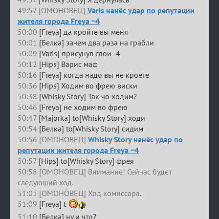
49:57 [ОМОНОВЕЦ]
Varis нанёс удар по репутации
жителя города Freya −4
50:00
[Freya] да кройте вы меня
50:01
[Белка] зачем два раза на грабли
50:09
[Varis] присунул свои -4
50:12
[Hips] Варис маф
50:16
[Freya] когда надо вы не кроете
50:36
[Hips] Ходим во фрею виски
50:38
[Whisky Story] Так чо ходим?
50:46
[Freya] не ходим во фрею
50:47
[Majorka] to[Whisky Story] ходи
50:54
[Белка] to[Whisky Story] сидим
50:56 [ОМОНОВЕЦ]
Whisky Story нанёс удар по
репутации жителя города Freya −4
50:57
[Hips] to[Whisky Story] фрея
50:58 [ОМОНОВЕЦ] Внимание! Сейчас будет
следующий ход.
51:05 [ОМОНОВЕЦ] Ход комиссара.
51:09
[Freya] t
51:10
[Белка] ну и что?