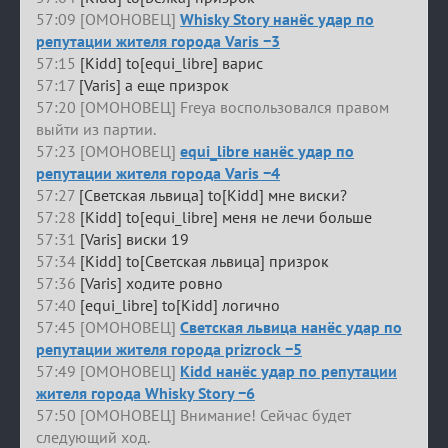
57:09 [ОМОНОВЕЦ]
Whisky Story нанёс удар по
репутации жителя города Varis −3
57:15
[Kidd] to[equi_libre] варис
57:17
[Varis] а еще призрок
57:20 [ОМОНОВЕЦ] Freya воспользовался правом
выйти из партии.
57:23 [ОМОНОВЕЦ]
equi_libre нанёс удар по
репутации жителя города Varis −4
57:27
[Светская львица] to[Kidd] мне виски?
57:28
[Kidd] to[equi_libre] меня не лечи больше
57:31
[Varis] виски 19
57:34
[Kidd] to[Светская львица] призрок
57:36
[Varis] ходите ровно
57:40
[equi_libre] to[Kidd] логично
57:45 [ОМОНОВЕЦ]
Светская львица нанёс удар по
репутации жителя города prizrock −5
57:49 [ОМОНОВЕЦ]
Kidd нанёс удар по репутации
жителя города Whisky Story −6
57:50 [ОМОНОВЕЦ] Внимание! Сейчас будет
следующий ход.