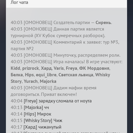
Лог чата
40:03 [ОМОНОВЕЦ] Создатель партии —
Сирень
.
40:03 [ОМОНОВЕЦ] Данная партия является
турнирной (XV Кубок сумеречных разборок).
40:03 [ОМОНОВЕЦ] Комментарий к заявке: тур №3,
партия №2
40:03 [ОМОНОВЕЦ] Минуточку, распределяем роли.
40:03 [ОМОНОВЕЦ] Игра началась! В игре участвуют:
Kidd
,
prizrock
,
Хард
,
Varis
,
Freya
,
ФК Мордовия
,
Белка
,
Hips
,
equi_libre
,
Светская львица
,
Whisky
Story
,
Yurach
,
Majorka
40:03 [ОМОНОВЕЦ] Дадим мафии время
договориться. Приват включен!
40:04
[Freya] зарядку сломала от ноута
40:13
[Majorka] чч
40:14
[Hips] Мирок
40:15
[Whisky Story] Чиж
40:17
[Хард] чижанутый