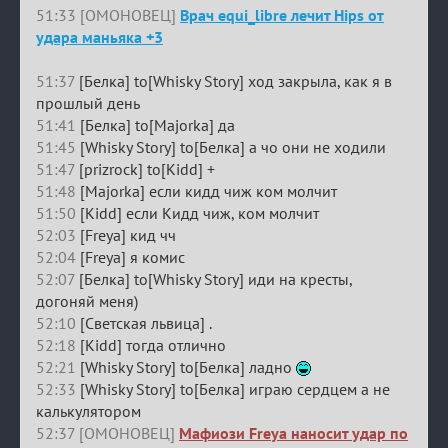
51:33 [ОМОНОВЕЦ]
Врач equi_libre лечит Hips от
удара маньяка +3
51:37
[Белка] to[Whisky Story] ход закрыла, как я в
прошлый день
51:41
[Белка] to[Majorka] да
51:45
[Whisky Story] to[Белка] а чо они не ходили
51:47
[prizrock] to[Kidd] +
51:48
[Majorka] если кидд чиж ком молчит
51:50
[Kidd] если Кидд чиж, ком молчит
52:03
[Freya] кид чч
52:04
[Freya] я комис
52:07
[Белка] to[Whisky Story] иди на кресты,
догоняй меня)
52:10
[Светская львица] .
52:18
[Kidd] тогда отлично
52:21
[Whisky Story] to[Белка] ладно
52:33
[Whisky Story] to[Белка] играю сердцем а не
калькулятором
52:37 [ОМОНОВЕЦ]
Мафиози Freya наносит удар по