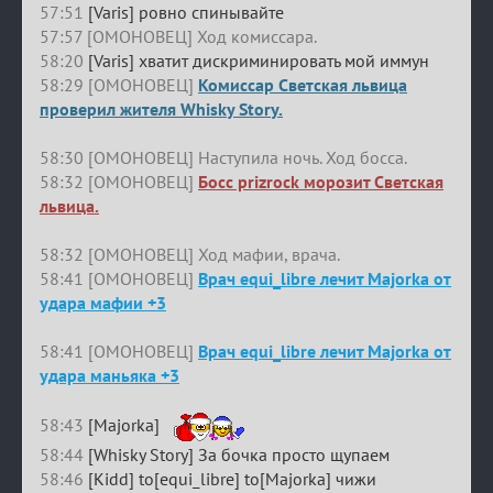
57:51
[Varis] ровно спинывайте
57:57 [ОМОНОВЕЦ] Ход комиссара.
58:20
[Varis] хватит дискриминировать мой иммун
58:29 [ОМОНОВЕЦ]
Комиссар Светская львица
проверил жителя Whisky Story.
58:30 [ОМОНОВЕЦ] Наступила ночь. Ход босса.
58:32 [ОМОНОВЕЦ]
Босс prizrock морозит Светская
львица.
58:32 [ОМОНОВЕЦ] Ход мафии, врача.
58:41 [ОМОНОВЕЦ]
Врач equi_libre лечит Majorka от
удара мафии +3
58:41 [ОМОНОВЕЦ]
Врач equi_libre лечит Majorka от
удара маньяка +3
58:43
[Majorka]
58:44
[Whisky Story] За бочка просто щупаем
58:46
[Kidd] to[equi_libre] to[Majorka] чижи