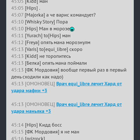
45:05
[Kidd] ман
45:05
[Hips] .
45:07
[Majorka] а че варис командует?
45:10
[Whisky Story] Пора
45:10
[Hips] Ман в морозе
45:11
[Yurach] to[Hips] ман
45:12
[Freya] опять мана морознулм
45:13
[Varis] to[equi_libre] скоро
45:13
[Kidd] не торопитесь
45:13
[Белка] опять мана поймали
45:13
[ФК Мордовия] вообще первый раз в первый
день сходили как надо)
45:13 [ОМОНОВЕЦ]
Врач equi_libre лечит Хард от
удара мафии +3
45:13 [ОМОНОВЕЦ]
Врач equi_libre лечит Хард от
удара маньяка +3
45:14
[Hips] Кидд босс
45:15
[ФК Мордовия] я не ман
45:16
[prizrock]