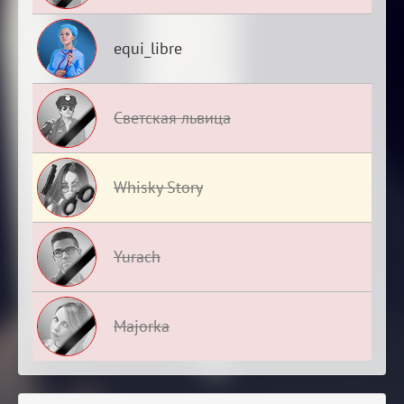
equi_libre
Светская львица
Whisky Story
Yurach
Majorka