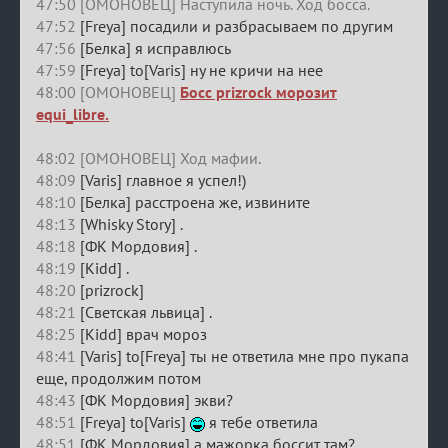
47:50 [ОМОНОВЕЦ] Наступила ночь. Ход босса.
47:52
[Freya] посадили и разбрасываем по другим
47:56
[Белка] я исправлюсь
47:59
[Freya] to[Varis] ну не кричи на нее
48:00 [ОМОНОВЕЦ]
Босс prizrock морозит
equi_libre.
48:02 [ОМОНОВЕЦ] Ход мафии.
48:09
[Varis] главное я успел!)
48:10
[Белка] расстроена же, извините
48:13
[Whisky Story] .
48:18
[ФК Мордовия] .
48:19
[Kidd] .
48:20
[prizrock]
48:21
[Светская львица] .
48:25
[Kidd] врач мороз
48:41
[Varis] to[Freya] ты не ответила мне про пукапа
еще, продолжим потом
48:43
[ФК Мордовия] экви?
48:51
[Freya] to[Varis]
я тебе ответила
48:51
[ФК Мордовия] а мажорка боссит там?