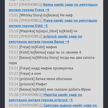
52:57 [ОМОНОВЕЦ]
Белка нанёс удар по репутации
жителя города Freya −4
53:01
[Whisky Story] to[Белка] Не маф
53:06 [ОМОНОВЕЦ]
Freya нанёс удар по репутации
жителя города Kidd −5
53:10
[Majorka] to[equi_libre] to[Kidd] чч
53:11 [ОМОНОВЕЦ]
prizrock нанёс удар по
репутации жителя города Белка −4
53:11
[Freya] to[Kidd] мафия
53:12
[Kidd] to[Белка] куда ты со своими 4
53:17
[Белка] to[Whisky Story] тогда мы два сапога-
пара
53:21
[Freya] кидд мафия проверочка
53:23
[Freya] я ком
53:24
[prizrock] Белка меня обогнала
53:24
[prizrock] Мафит
53:27
[Белка] to[Kidd] мне сказали добить Фрею
53:28 [ОМОНОВЕЦ]
Majorka нанёс удар по
репутации жителя города prizrock −5
53:36 [ОМОНОВЕЦ]
Светская львица нанёс удар по