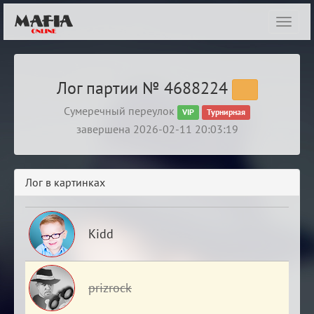
Показ
навиг
Лог партии № 4688224
Сумеречный переулок
VIP
Турнирная
завершена 2026-02-11 20:03:19
Лог в картинках
Kidd
prizrock