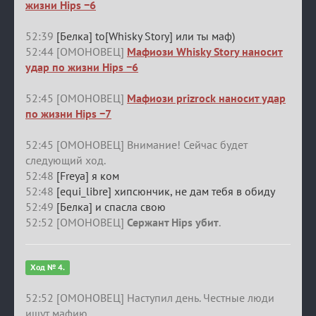
жизни Hips −6
52:39
[Белка] to[Whisky Story] или ты маф)
52:44 [ОМОНОВЕЦ]
Мафиози Whisky Story наносит
удар по жизни Hips −6
52:45 [ОМОНОВЕЦ]
Мафиози prizrock наносит удар
по жизни Hips −7
52:45 [ОМОНОВЕЦ] Внимание! Сейчас будет
следующий ход.
52:48
[Freya] я ком
52:48
[equi_libre] хипсюнчик, не дам тебя в обиду
52:49
[Белка] и спасла свою
52:52 [ОМОНОВЕЦ]
Сержант Hips убит
.
Ход № 4.
52:52 [ОМОНОВЕЦ] Наступил день. Честные люди
ищут мафию.