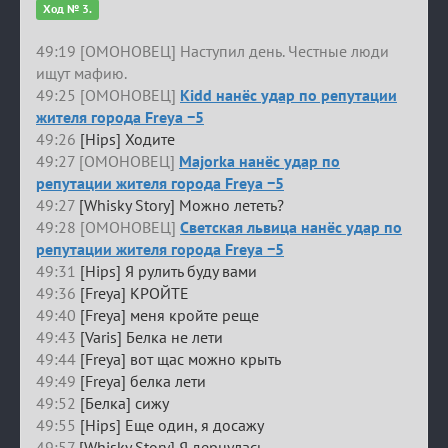
Ход № 3.
49:19 [ОМОНОВЕЦ] Наступил день. Честные люди
ищут мафию.
49:25 [ОМОНОВЕЦ]
Kidd нанёс удар по репутации
жителя города Freya −5
49:26
[Hips] Ходите
49:27 [ОМОНОВЕЦ]
Majorka нанёс удар по
репутации жителя города Freya −5
49:27
[Whisky Story] Можно лететь?
49:28 [ОМОНОВЕЦ]
Светская львица нанёс удар по
репутации жителя города Freya −5
49:31
[Hips] Я рулить буду вами
49:36
[Freya] КРОЙТЕ
49:40
[Freya] меня кройте реще
49:43
[Varis] Белка не лети
49:44
[Freya] вот щас можно крыть
49:49
[Freya] белка лети
49:52
[Белка] сижу
49:55
[Hips] Еще один, я досажу
49:57
[Whisky Story] Я дернулась