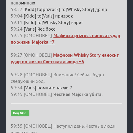
напоминаю
58:57
[Kidd] to[prizrock] to[Whisky Story] др др
59:04
[Kidd] to[Varis] призрок
59:11
[Kidd] to[Whisky Story] варис
59:24
[Varis] йес босс
59:25 [ОМОНОВЕЦ]
Мафиози prizrock наносит удар
по жизни Majorka −7
59:27 [ОМОНОВЕЦ]
Мафиози Whisky Story наносит
удар по жизни Светская львица −6
59:28 [ОМОНОВЕЦ] Внимание! Сейчас будет
следующий ход.
59:34
[Varis] помните такую ?
59:35 [ОМОНОВЕЦ]
Честная Majorka убита
.
Ход № 6.
59:35 [ОМОНОВЕЦ] Наступил день. Честные люди
ищут мафию.