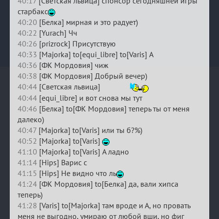
40:17
[Светская львица] спонсор сегодняшней игры
старбакс
40:20
[Белка] мирная и это радует)
40:22
[Yurach] Чч
40:26
[prizrock] Присутствую
40:33
[Majorka] to[equi_libre] to[Varis] А
40:36
[ФК Мордовия] чиж
40:38
[ФК Мордовия] Добрый вечер)
40:44
[Светская львица]
40:44
[equi_libre] и вот снова мы тут
40:46
[Белка] to[ФК Мордовия] теперь ты от меня
далеко)
40:47
[Majorka] to[Varis] или ты б?%)
40:52
[Majorka] to[Varis]
41:10
[Majorka] to[Varis] А ладно
41:14
[Hips] Варис с
41:15
[Hips] Не видно что ль
41:24
[ФК Мордовия] to[Белка] да, вали хипса
теперь)
41:28
[Varis] to[Majorka] там вроде и А, но провать
меня не выгодно, умираю от любой вши, но фиг