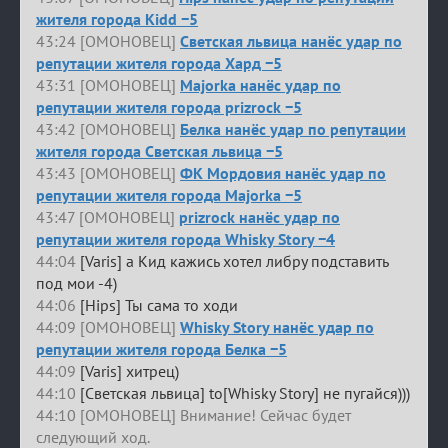
жителя города Kidd −5
43:24 [ОМОНОВЕЦ]
Светская львица нанёс удар по
репутации жителя города Хард −5
43:31 [ОМОНОВЕЦ]
Majorka нанёс удар по
репутации жителя города prizrock −5
43:42 [ОМОНОВЕЦ]
Белка нанёс удар по репутации
жителя города Светская львица −5
43:43 [ОМОНОВЕЦ]
ФК Мордовия нанёс удар по
репутации жителя города Majorka −5
43:47 [ОМОНОВЕЦ]
prizrock нанёс удар по
репутации жителя города Whisky Story −4
44:04
[Varis] а Кид кажись хотел либру подставить
под мои -4)
44:06
[Hips] Ты сама то ходи
44:09 [ОМОНОВЕЦ]
Whisky Story нанёс удар по
репутации жителя города Белка −5
44:09
[Varis] хитрец)
44:10
[Светская львица] to[Whisky Story] не пугайся)))
44:10 [ОМОНОВЕЦ] Внимание! Сейчас будет
следующий ход.