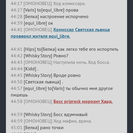
44:17 [ОМОНОВЕЦ] Ход комиссара.
44:27
[Varis] to[equi_libre] прова
44:28
[Белка] настроение испорчено
44:39
[equi_libre] ок
44:41 [ОМОНОВЕЦ]
Комиссар Светская львица
проверил жителя equi_libre.
44:41
[Hips] to[Белка] как легко тебе его испортить
44:42
[Whisky Story] Ровно?
44:43 [ОМОНОВЕЦ] Наступила ночь. Ход босса.
44:44
[Kidd] .
44:45
[Whisky Story] Вроде ровно
44:50
[Светская львица] .
44:57
[equi_libre] to[Varis] ты обычно мне другое
пишешь
44:58 [ОМОНОВЕЦ]
Босс prizrock морозит Хард.
44:59
[Whisky Story] Босс вдумчивый
44:59 [ОМОНОВЕЦ] Ход мафии, врача.
45:01
[Белка] рано точки