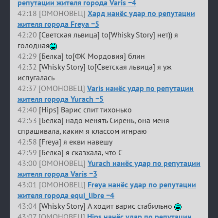
репутации жителя города Varis −4
42:18 [ОМОНОВЕЦ]
Хард нанёс удар по репутации
жителя города Freya −5
42:20
[Светская львица] to[Whisky Story] нет)) я
голодная
42:29
[Белка] to[ФК Мордовия] блин
42:32
[Whisky Story] to[Светская львица] я уж
испугалась
42:37 [ОМОНОВЕЦ]
Varis нанёс удар по репутации
жителя города Yurach −5
42:40
[Hips] Варис спит тихонько
42:53
[Белка] надо менять Сирень, она меня
спрашивала, каким я классом игнраю
42:58
[Freya] я екви навешу
42:59
[Белка] я сказхала, что С
43:00 [ОМОНОВЕЦ]
Yurach нанёс удар по репутации
жителя города Varis −3
43:01 [ОМОНОВЕЦ]
Freya нанёс удар по репутации
жителя города equi_libre −4
43:04
[Whisky Story] А ходит варис стабильно
43:07 [ОМОНОВЕЦ]
Hips нанёс удар по репутации