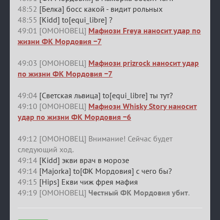
48:52
[Белка] босс какой - видит рольных
48:55
[Kidd] to[equi_libre] ?
49:01 [ОМОНОВЕЦ]
Мафиози Freya наносит удар по
жизни ФК Мордовия −7
49:03 [ОМОНОВЕЦ]
Мафиози prizrock наносит удар
по жизни ФК Мордовия −7
49:04
[Светская львица] to[equi_libre] ты тут?
49:10 [ОМОНОВЕЦ]
Мафиози Whisky Story наносит
удар по жизни ФК Мордовия −6
49:12 [ОМОНОВЕЦ] Внимание! Сейчас будет
следующий ход.
49:14
[Kidd] экви врач в морозе
49:14
[Majorka] to[ФК Мордовия] с чего бы?
49:15
[Hips] Екви чиж фрея мафия
49:19 [ОМОНОВЕЦ]
Честный ФК Мордовия убит
.