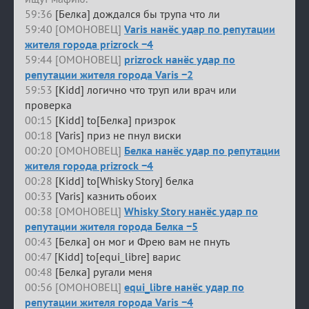
59:36
[Белка] дождался бы трупа что ли
59:40 [ОМОНОВЕЦ]
Varis нанёс удар по репутации
жителя города prizrock −4
59:44 [ОМОНОВЕЦ]
prizrock нанёс удар по
репутации жителя города Varis −2
59:53
[Kidd] логично что труп или врач или
проверка
00:15
[Kidd] to[Белка] призрок
00:18
[Varis] приз не пнул виски
00:20 [ОМОНОВЕЦ]
Белка нанёс удар по репутации
жителя города prizrock −4
00:28
[Kidd] to[Whisky Story] белка
00:33
[Varis] казнить обоих
00:38 [ОМОНОВЕЦ]
Whisky Story нанёс удар по
репутации жителя города Белка −5
00:43
[Белка] он мог и Фрею вам не пнуть
00:47
[Kidd] to[equi_libre] варис
00:48
[Белка] ругали меня
00:56 [ОМОНОВЕЦ]
equi_libre нанёс удар по
репутации жителя города Varis −4