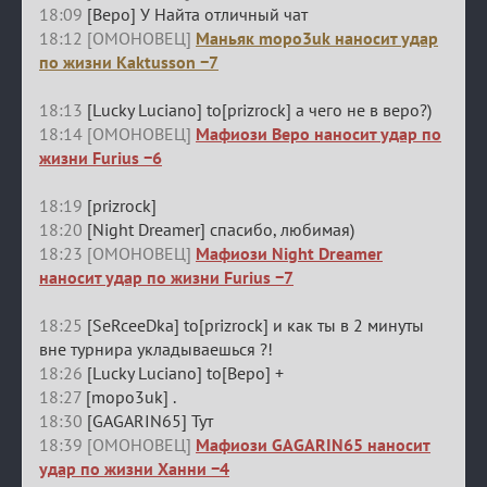
18:09
[Веро] У Найта отличный чат
18:12 [ОМОНОВЕЦ]
Маньяк mopo3uk наносит удар
по жизни Kaktusson −7
18:13
[Lucky Luciano] to[prizrock] а чего не в веро?)
18:14 [ОМОНОВЕЦ]
Мафиози Веро наносит удар по
жизни Furius −6
18:19
[prizrock]
18:20
[Night Dreamer] спасибо, любимая)
18:23 [ОМОНОВЕЦ]
Мафиози Night Dreamer
наносит удар по жизни Furius −7
18:25
[SeRceeDka] to[prizrock] и как ты в 2 минуты
вне турнира укладываешься ?!
18:26
[Lucky Luciano] to[Веро] +
18:27
[mopo3uk] .
18:30
[GAGARIN65] Тут
18:39 [ОМОНОВЕЦ]
Мафиози GAGARIN65 наносит
удар по жизни Ханни −4