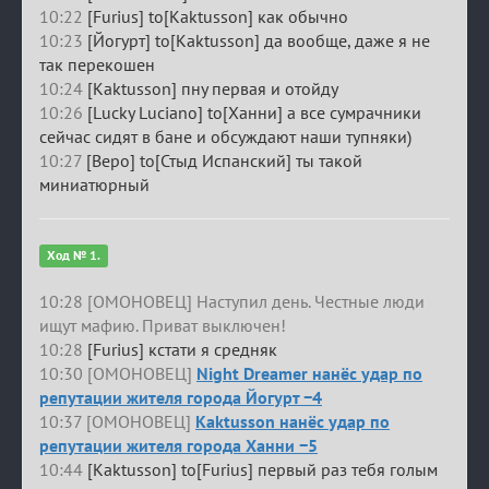
10:22
[Furius] to[Kaktusson] как обычно
10:23
[Йогурт] to[Kaktusson] да вообще, даже я не
так перекошен
10:24
[Kaktusson] пну первая и отойду
10:26
[Lucky Luciano] to[Ханни] а все сумрачники
сейчас сидят в бане и обсуждают наши тупняки)
10:27
[Веро] to[Стыд Испанский] ты такой
миниатюрный
Ход № 1.
10:28 [ОМОНОВЕЦ] Наступил день. Честные люди
ищут мафию. Приват выключен!
10:28
[Furius] кстати я средняк
10:30 [ОМОНОВЕЦ]
Night Dreamer нанёс удар по
репутации жителя города Йогурт −4
10:37 [ОМОНОВЕЦ]
Kaktusson нанёс удар по
репутации жителя города Ханни −5
10:44
[Kaktusson] to[Furius] первый раз тебя голым