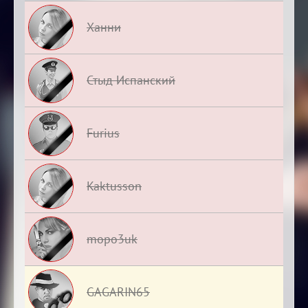
Ханни
Стыд Испанский
Furius
Kaktusson
mopo3uk
GAGARIN65