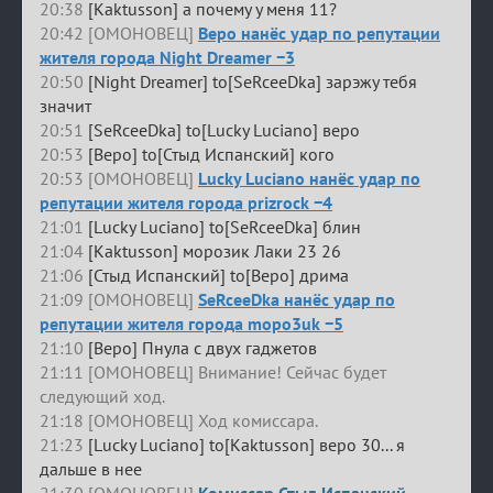
20:38
[Kaktusson] а почему у меня 11?
20:42 [ОМОНОВЕЦ]
Веро нанёс удар по репутации
жителя города Night Dreamer −3
20:50
[Night Dreamer] to[SeRceeDka] зарэжу тебя
значит
20:51
[SeRceeDka] to[Lucky Luciano] веро
20:53
[Веро] to[Стыд Испанский] кого
20:53 [ОМОНОВЕЦ]
Lucky Luciano нанёс удар по
репутации жителя города prizrock −4
21:01
[Lucky Luciano] to[SeRceeDka] блин
21:04
[Kaktusson] морозик Лаки 23 26
21:06
[Стыд Испанский] to[Веро] дрима
21:09 [ОМОНОВЕЦ]
SeRceeDka нанёс удар по
репутации жителя города mopo3uk −5
21:10
[Веро] Пнула с двух гаджетов
21:11 [ОМОНОВЕЦ] Внимание! Сейчас будет
следующий ход.
21:18 [ОМОНОВЕЦ] Ход комиссара.
21:23
[Lucky Luciano] to[Kaktusson] веро 30... я
дальше в нее
21:30 [ОМОНОВЕЦ]
Комиссар Стыд Испанский