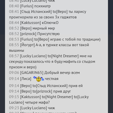
08:40
[Lucky Luciano] чиж
08:40
[Furius] психиатр
08:41
[Стыд Испанский] to[Веро] ты ларису
проигнорила из за своих 3х гаджетов
08:44
[Kaktusson] кОлючкО
08:52
[Веро] мирный мир
08:52
[prizrock] Присутствую
08:53
[Furius] to[Веро] играю с тобой по традиции)
08:55
[Йогурт] А-а, в турике классы вот такой
вышины
08:57
[Lucky Luciano] to[Night Dreamer] мне на
секунду показалось что я буду мафить со стыдом
призом и веро)
09:06
[GAGARIN65] Добрый вечер всем
09:14
[Лиса]
честная
09:14
[Веро] to[Стыд Испанский] прив ей
09:14
[Веро] to[prizrock] прив друг
09:15
[Kaktusson] to[Night Dreamer] to[Lucky
Luciano] четыре мафа?
09:23
[Lucky Luciano] чиж