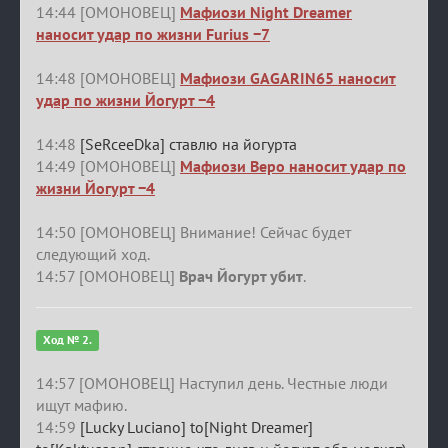
14:44 [ОМОНОВЕЦ]
Мафиози Night Dreamer
наносит удар по жизни Furius −7
14:48 [ОМОНОВЕЦ]
Мафиози GAGARIN65 наносит
удар по жизни Йогурт −4
14:48
[SeRceeDka] ставлю на йогурта
14:49 [ОМОНОВЕЦ]
Мафиози Веро наносит удар по
жизни Йогурт −4
14:50 [ОМОНОВЕЦ] Внимание! Сейчас будет
следующий ход.
14:57 [ОМОНОВЕЦ]
Врач Йогурт убит
.
Ход № 2.
14:57 [ОМОНОВЕЦ] Наступил день. Честные люди
ищут мафию.
14:59
[Lucky Luciano] to[Night Dreamer]