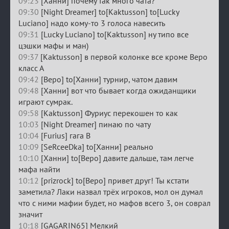
09:23
[Ханни] почему так много чата?
09:30
[Night Dreamer] to[Kaktusson] to[Lucky
Luciano] надо кому-то 3 голоса навесить
09:31
[Lucky Luciano] to[Kaktusson] ну типо все
цэшки мафы и ман)
09:37
[Kaktusson] в первой колонке все кроме Веро
класс А
09:42
[Веро] to[Ханни] турнир, чатом давим
09:48
[Ханни] вот что бывает когда ожиданщики
играют сумрак.
09:58
[Kaktusson] Фуриус перекошен то как
10:03
[Night Dreamer] пинаю по чату
10:04
[Furius] гага В
10:09
[SeRceeDka] to[Ханни] реально
10:10
[Ханни] to[Веро] давите дальше, там легче
мафа найти
10:12
[prizrock] to[Веро] привет друг! Ты кстати
заметила? Лаки назвал трёх игроков, мол он думал
что с ними мафии будет, но мафов всего 3, он соврал
значит
10:18
[GAGARIN65] Мелкий