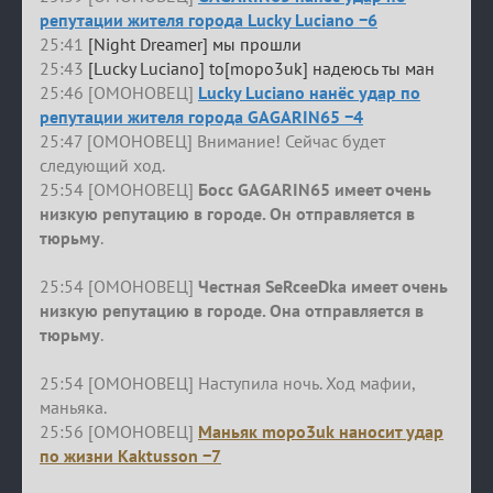
репутации жителя города Lucky Luciano −6
25:41
[Night Dreamer] мы прошли
25:43
[Lucky Luciano] to[mopo3uk] надеюсь ты ман
25:46 [ОМОНОВЕЦ]
Lucky Luciano нанёс удар по
репутации жителя города GAGARIN65 −4
25:47 [ОМОНОВЕЦ] Внимание! Сейчас будет
следующий ход.
25:54 [ОМОНОВЕЦ]
Босс GAGARIN65 имеет очень
низкую репутацию в городе. Он отправляется в
тюрьму
.
25:54 [ОМОНОВЕЦ]
Честная SeRceeDka имеет очень
низкую репутацию в городе. Она отправляется в
тюрьму
.
25:54 [ОМОНОВЕЦ] Наступила ночь. Ход мафии,
маньяка.
25:56 [ОМОНОВЕЦ]
Маньяк mopo3uk наносит удар
по жизни Kaktusson −7