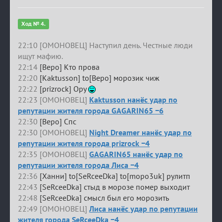
Ход № 4.
22:10 [ОМОНОВЕЦ] Наступил день. Честные люди
ищут мафию.
22:14
[Веро] Кто прова
22:20
[Kaktusson] to[Веро] морозик чиж
22:22
[prizrock] Ору
22:23 [ОМОНОВЕЦ]
Kaktusson нанёс удар по
репутации жителя города GAGARIN65 −6
22:30
[Веро] Спс
22:30 [ОМОНОВЕЦ]
Night Dreamer нанёс удар по
репутации жителя города prizrock −4
22:35 [ОМОНОВЕЦ]
GAGARIN65 нанёс удар по
репутации жителя города Лиса −4
22:36
[Ханни] to[SeRceeDka] to[mopo3uk] рулитп
22:43
[SeRceeDka] стыд в морозе помер выходит
22:48
[SeRceeDka] смысл был его морозить
22:49 [ОМОНОВЕЦ]
Лиса нанёс удар по репутации
жителя города SeRceeDka −4