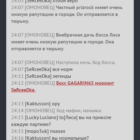
24:05
[SeRceeDka] отбой веро
24:07 [ОМОНОВЕЦ]
Честный prizrock имеет очень
низкую репутацию в городе. Он отправляется в
тюрьму
.
24:07 [ОМОНОВЕЦ]
Внебрачная дочь босса Лиса
имеет очень низкую репутацию в городе. Она
отправляется в тюрьму
.
24:07 [ОМОНОВЕЦ] Наступила ночь. Ход босса.
24:07
[SeRceeDka] все норм
24:11
[SeRceeDka] легенды
24:12 [ОМОНОВЕЦ]
Босс GAGARIN65 морозит
SeRceeDka.
24:13
[Kaktusson] ору
24:14 [ОМОНОВЕЦ] Ход мафии, маньяка.
24:15
[Lucky Luciano] to[Лиса] вы на приколе
каждую партияю?
24:15
[mopo3uk] пхахах
24:16
[Kaktusson] вы нормальные?