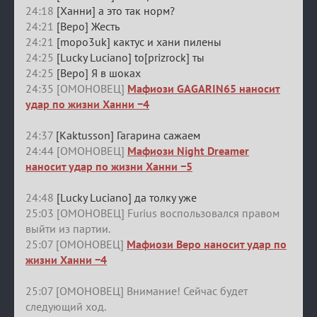
24:18
[Ханни] а это так норм?
24:21
[Веро] Жесть
24:21
[mopo3uk] кактус и хани пилены
24:25
[Lucky Luciano] to[prizrock] ты
24:25
[Веро] Я в шоках
24:35 [ОМОНОВЕЦ]
Мафиози GAGARIN65 наносит
удар по жизни Ханни −4
24:37
[Kaktusson] Гагарина сажаем
24:44 [ОМОНОВЕЦ]
Мафиози Night Dreamer
наносит удар по жизни Ханни −5
24:48
[Lucky Luciano] да толку уже
25:03 [ОМОНОВЕЦ] Furius воспользовался правом
выйти из партии.
25:07 [ОМОНОВЕЦ]
Мафиози Веро наносит удар по
жизни Ханни −4
25:07 [ОМОНОВЕЦ] Внимание! Сейчас будет
следующий ход.