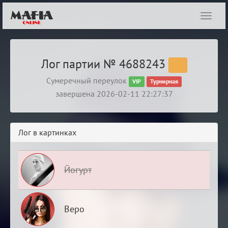
Показ
навиг
Лог партии № 4688243
Сумеречный переулок
VIP
Турнирная
завершена 2026-02-11 22:27:37
Лог в картинках
Йогурт
Веро