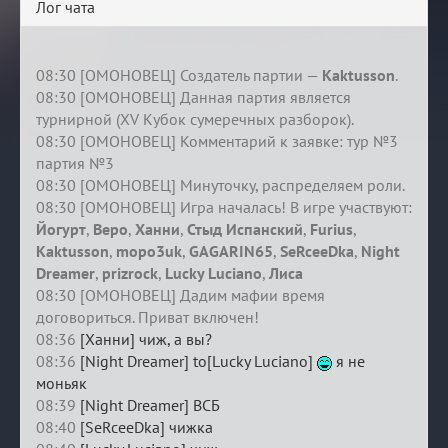
Лог чата
08:30 [ОМОНОВЕЦ] Создатель партии —
Kaktusson
.
08:30 [ОМОНОВЕЦ] Данная партия является
турнирной (XV Кубок сумеречных разборок).
08:30 [ОМОНОВЕЦ] Комментарий к заявке: тур №3
партия №3
08:30 [ОМОНОВЕЦ] Минуточку, распределяем роли.
08:30 [ОМОНОВЕЦ] Игра началась! В игре участвуют:
Йогурт
,
Веро
,
Ханни
,
Стыд Испанский
,
Furius
,
Kaktusson
,
mopo3uk
,
GAGARIN65
,
SeRceeDka
,
Night
Dreamer
,
prizrock
,
Lucky Luciano
,
Лиса
08:30 [ОМОНОВЕЦ] Дадим мафии время
договориться. Приват включен!
08:36
[Ханни] чиж, а вы?
08:36
[Night Dreamer] to[Lucky Luciano]
я не
моньяк
08:39
[Night Dreamer] ВСБ
08:40
[SeRceeDka] чижка