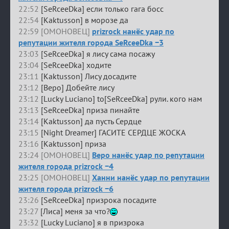
22:52
[SeRceeDka] если только гага босс
22:54
[Kaktusson] в морозе да
22:59 [ОМОНОВЕЦ]
prizrock нанёс удар по
репутации жителя города SeRceeDka −3
23:03
[SeRceeDka] я лису сама посажу
23:04
[SeRceeDka] ходите
23:11
[Kaktusson] Лису досадите
23:12
[Веро] Добейте лису
23:12
[Lucky Luciano] to[SeRceeDka] рули. кого нам
23:13
[SeRceeDka] приза пинайте
23:14
[Kaktusson] да пусть Сердце
23:15
[Night Dreamer] ГАСИТЕ СЕРДЦЕ ЖОСКА
23:16
[Kaktusson] приза
23:24 [ОМОНОВЕЦ]
Веро нанёс удар по репутации
жителя города prizrock −4
23:25 [ОМОНОВЕЦ]
Ханни нанёс удар по репутации
жителя города prizrock −6
23:26
[SeRceeDka] призрока посадите
23:27
[Лиса] меня за что?
23:32
[Lucky Luciano] я в призрока