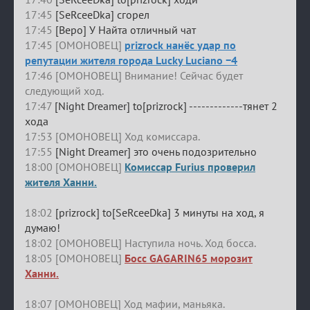
17:45
[SeRceeDka] сгорел
17:45
[Веро] У Найта отличный чат
17:45 [ОМОНОВЕЦ]
prizrock нанёс удар по
репутации жителя города Lucky Luciano −4
17:46 [ОМОНОВЕЦ] Внимание! Сейчас будет
следующий ход.
17:47
[Night Dreamer] to[prizrock] -------------тянет 2
хода
17:53 [ОМОНОВЕЦ] Ход комиссара.
17:55
[Night Dreamer] это очень подозрительно
18:00 [ОМОНОВЕЦ]
Комиссар Furius проверил
жителя Ханни.
18:02
[prizrock] to[SeRceeDka] 3 минуты на ход, я
думаю!
18:02 [ОМОНОВЕЦ] Наступила ночь. Ход босса.
18:05 [ОМОНОВЕЦ]
Босс GAGARIN65 морозит
Ханни.
18:07 [ОМОНОВЕЦ] Ход мафии, маньяка.