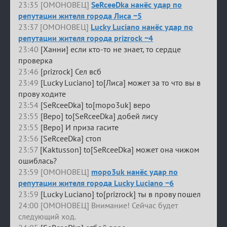
23:35 [ОМОНОВЕЦ]
SeRceeDka нанёс удар по
репутации жителя города Лиса −5
23:37 [ОМОНОВЕЦ]
Lucky Luciano нанёс удар по
репутации жителя города prizrock −4
23:40
[Ханни] если кто-то не знает, то сердце
проверка
23:46
[prizrock] Сел всб
23:49
[Lucky Luciano] to[Лиса] может за то что вы в
прову ходите
23:54
[SeRceeDka] to[mopo3uk] веро
23:55
[Веро] to[SeRceeDka] добей лису
23:55
[Веро] И приза гасите
23:56
[SeRceeDka] стоп
23:57
[Kaktusson] to[SeRceeDka] может она чижом
ошиблась?
23:59 [ОМОНОВЕЦ]
mopo3uk нанёс удар по
репутации жителя города Lucky Luciano −6
23:59
[Lucky Luciano] to[prizrock] ты в прову пошел
24:00 [ОМОНОВЕЦ] Внимание! Сейчас будет
следующий ход.