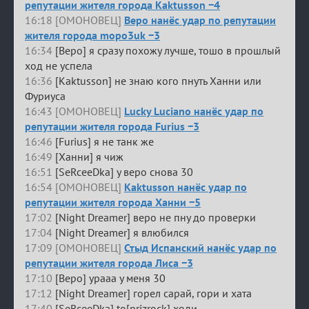
репутации жителя города Kaktusson −4
16:18 [ОМОНОВЕЦ]
Веро нанёс удар по репутации
жителя города mopo3uk −3
16:34
[Веро] я сразу похожу лучше, тошо в прошлый
ход не успела
16:36
[Kaktusson] не знаю кого пнуть Ханни или
Фуриуса
16:43 [ОМОНОВЕЦ]
Lucky Luciano нанёс удар по
репутации жителя города Furius −3
16:46
[Furius] я не танк же
16:49
[Ханни] я чиж
16:51
[SeRceeDka] у веро снова 30
16:54 [ОМОНОВЕЦ]
Kaktusson нанёс удар по
репутации жителя города Ханни −5
17:02
[Night Dreamer] веро не пну до проверки
17:04
[Night Dreamer] я влюбился
17:09 [ОМОНОВЕЦ]
Стыд Испанский нанёс удар по
репутации жителя города Лиса −3
17:10
[Веро] урааа у меня 30
17:12
[Night Dreamer] горел сарай, гори и хата
17:40
[SeRceeDka] to[prizrock] ходи