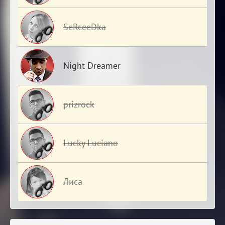
SeRceeDka
Night Dreamer
prizrock
Lucky Luciano
Лиса