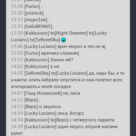
13:28
[Furius] .
13:30
[prizrock]
13:33
[mopo3uk] .
13:35
[GAGARIN65] .
13:39
[Kaktusson] to[Night Dreamer] to[Lucky
Luciano] to[SeRceeDka]
13:40
[Lucky Luciano] врач мороз и это не я(
13:50
[Furius] врачика словили(
13:52
[Kaktusson] Ханни мб?
14:02
[Kaktusson] а не
14:03
[SeRceeDka] to[Lucky Luciano] да, надо бы, а то
у кактус опять забрало опустится и она полетит всех
агитировать к моей посадке
14:07
[Стыд Испанский] не, лиса
14:13
[Веро] .
14:15
[Веро] о зашлось
14:34
[Lucky Luciano] лиса, йогурт,
14:34
[Kaktusson] to[Веро] с четвертого гаджета
14:39
[Lucky Luciano] один мороз, второй напами
рулит