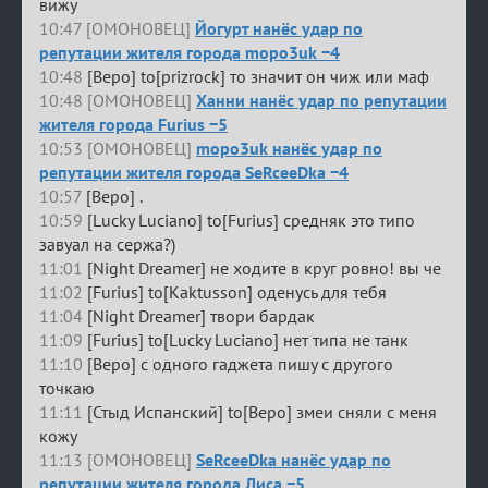
вижу
10:47 [ОМОНОВЕЦ]
Йогурт нанёс удар по
репутации жителя города mopo3uk −4
10:48
[Веро] to[prizrock] то значит он чиж или маф
10:48 [ОМОНОВЕЦ]
Ханни нанёс удар по репутации
жителя города Furius −5
10:53 [ОМОНОВЕЦ]
mopo3uk нанёс удар по
репутации жителя города SeRceeDka −4
10:57
[Веро] .
10:59
[Lucky Luciano] to[Furius] средняк это типо
завуал на сержа?)
11:01
[Night Dreamer] не ходите в круг ровно! вы че
11:02
[Furius] to[Kaktusson] оденусь для тебя
11:04
[Night Dreamer] твори бардак
11:09
[Furius] to[Lucky Luciano] нет типа не танк
11:10
[Веро] с одного гаджета пишу с другого
точкаю
11:11
[Стыд Испанский] to[Веро] змеи сняли с меня
кожу
11:13 [ОМОНОВЕЦ]
SeRceeDka нанёс удар по
репутации жителя города Лиса −5