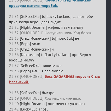
проверил жителя mopo3uk.
21:31
[SeRceeDka] to[Lucky Luciano] сдался тебе
приз, когда веро целая сидит
21:32
[Night Dreamer] мафея, я вам памагу
21:32 [ОМОНОВЕЦ] Наступила ночь. Ход босса.
21:33
[Стыд Испанский] to[mopo3uk] яч
21:33
[Веро] Ахах
21:34
[Стыд Испанский] ч
21:36
[Kaktusson] to[Lucky Luciano] про Веро я
вообще молчу
21:37
[SeRceeDka] пишите все
21:38
[Веро] Блин я вас люблю
21:38 [ОМОНОВЕЦ]
Босс GAGARIN65 морозит Стыд
Испанский.
21:38
[SeRceeDka] быстро
21:39 [ОМОНОВЕЦ] Ход мафии, маньяка.
21:40
[Night Dreamer] они меня нэ уважают
21:42
[Lucky Luciano] .