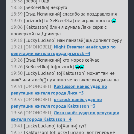
18:58
[Веро] Пздр
18:58
[SeRceeDka] некруто
18:59
[Стыд Испанский] спасибо за поздравления
19:05
[prizrock] to[SeRceeDka] не играю просто
19:06
[Kaktusson] блин я думала Лаки серж с
проверкой на Дримера
19:18
[Lucky Luciano] ман памагай( ща допилят фуру
19:21 [ОМОНОВЕЦ]
Night Dreamer нанёс удар по
репутации жителя города prizrock −4
19:26
[Стыд Испанский] кто мороз сейчас
19:26
[SeRceeDka] to[prizrock]
19:30
[Lucky Luciano] to[Kaktusson] может там не
чиж? или я всб((( ну я типо че то такое вкидывал да
19:31 [ОМОНОВЕЦ]
Kaktusson нанёс удар по
репутации жителя города Лиса −5
19:35 [ОМОНОВЕЦ]
prizrock нанёс удар по
репутации жителя города Kaktusson −3
19:36 [ОМОНОВЕЦ]
Лиса нанёс удар по репутации
жителя города Kaktusson −4
19:41
[Lucky Luciano] to[Ханни] тут?
19:52
[Kaktusson] to[Lucky Luciano] вот теперь не