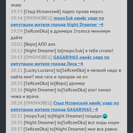
знаю
19:53
[Стыд Испанский] ладно прова мороз
19:54 [ОМОНОВЕЦ]
mopo3uk нанёс удар по
репутации жителя города Night Dreamer −4
19:59
[SeRceeDka] в дримера 2голоса минимум
дайте
20:02
[Веро] АЛО ало
20:12
[Night Dreamer] to[mopo3uk] я тебя спэлю!
20:13 [ОМОНОВЕЦ]
GAGARIN65 нанёс удар по
репутации жителя города Лиса −4
20:21
[Lucky Luciano] to[SeRceeDka] я мелкий надо в
найта мне? мне гага и призрак не оч
20:23
[SeRceeDka] to[Веро] дример
20:26
[Night Dreamer] to[SeRceeDka] ало! пинал
чижа и врача
20:26 [ОМОНОВЕЦ]
Стыд Испанский нанёс удар по
репутации жителя города GAGARIN65 −4
20:31
[mopo3uk] to[Night Dreamer] пощади
20:35
[Night Dreamer] to[SeRceeDka] все ходы норм
20:37
[SeRceeDka] to[Night Dreamer] мне все равно