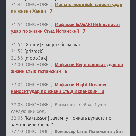
21:44 [ОМОНОВЕЦ]
Маньяк mopo3uk наносит удар
по жизни Ханни −7
21:51 [ОМОНОВЕЦ]
Мафиози GAGARIN65 наносит
удар по жизни Стыд Испанский −7
21:51
[Ханни] я мороз была щас
21:52
[prizrock]
21:56
[mopo3uk] .
22:00 [ОМОНОВЕЦ]
Мафиози Веро наносит удар по
жизни Стыд Испанский −6
22:01 [ОМОНОВЕЦ]
Мафиози Night Dreamer
наносит удар по жизни Стыд Испанский −8
22:03 [ОМОНОВЕЦ] Внимание! Сейчас будет
следующий ход.
22:08
[Kaktusson] зачем тут точкать думаете не
заморозили Стыда?
22:10 [ОМОНОВЕЦ]
Комиссар Стыд Испанский убит
.