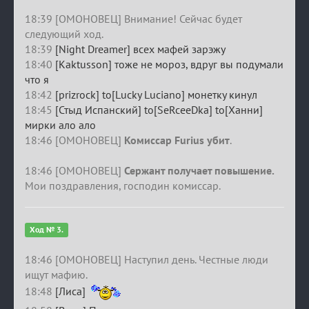
18:39 [ОМОНОВЕЦ] Внимание! Сейчас будет
следующий ход.
18:39
[Night Dreamer] всех мафей зарэжу
18:40
[Kaktusson] тоже не мороз, вдруг вы подумали
что я
18:42
[prizrock] to[Lucky Luciano] монетку кинул
18:45
[Стыд Испанский] to[SeRceeDka] to[Ханни]
мирки ало ало
18:46 [ОМОНОВЕЦ]
Комиссар Furius убит
.
18:46 [ОМОНОВЕЦ]
Сержант получает повышение.
Мои поздравления, господин комиссар.
Ход № 3.
18:46 [ОМОНОВЕЦ] Наступил день. Честные люди
ищут мафию.
18:48
[Лиса]