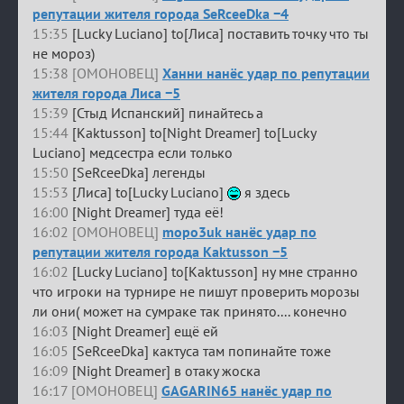
репутации жителя города SeRceeDka −4
15:35
[Lucky Luciano] to[Лиса] поставить точку что ты
не мороз)
15:38 [ОМОНОВЕЦ]
Ханни нанёс удар по репутации
жителя города Лиса −5
15:39
[Стыд Испанский] пинайтесь а
15:44
[Kaktusson] to[Night Dreamer] to[Lucky
Luciano] медсестра если только
15:50
[SeRceeDka] легенды
15:53
[Лиса] to[Lucky Luciano]
я здесь
16:00
[Night Dreamer] туда её!
16:02 [ОМОНОВЕЦ]
mopo3uk нанёс удар по
репутации жителя города Kaktusson −5
16:02
[Lucky Luciano] to[Kaktusson] ну мне странно
что игроки на турнире не пишут проверить морозы
ли они( может на сумраке так принято.... конечно
16:03
[Night Dreamer] ещё ей
16:05
[SeRceeDka] кактуса там попинайте тоже
16:09
[Night Dreamer] в отаку жоска
16:17 [ОМОНОВЕЦ]
GAGARIN65 нанёс удар по