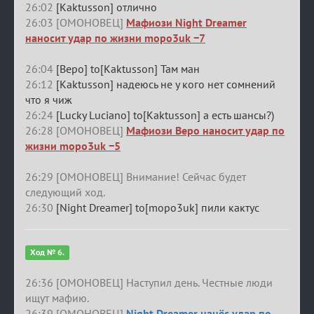
26:02
[Kaktusson] отлично
26:03 [ОМОНОВЕЦ]
Мафиози Night Dreamer
наносит удар по жизни mopo3uk −7
26:04
[Веро] to[Kaktusson] Там ман
26:12
[Kaktusson] надеюсь не у кого нет сомнений
что я чиж
26:24
[Lucky Luciano] to[Kaktusson] а есть шансы?)
26:28 [ОМОНОВЕЦ]
Мафиози Веро наносит удар по
жизни mopo3uk −5
26:29 [ОМОНОВЕЦ] Внимание! Сейчас будет
следующий ход.
26:30
[Night Dreamer] to[mopo3uk] пили кактус
Ход № 6.
26:36 [ОМОНОВЕЦ] Наступил день. Честные люди
ищут мафию.
26:39 [ОМОНОВЕЦ]
Night Dreamer нанёс удар по