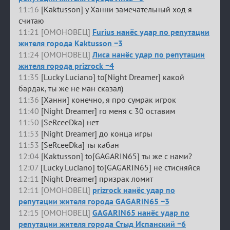
11:16
[Kaktusson] у Ханни замечательный ход я
считаю
11:21 [ОМОНОВЕЦ]
Furius нанёс удар по репутации
жителя города Kaktusson −3
11:24 [ОМОНОВЕЦ]
Лиса нанёс удар по репутации
жителя города prizrock −4
11:35
[Lucky Luciano] to[Night Dreamer] какой
бардак, ты же не ман сказал)
11:36
[Ханни] конечно, я про сумрак игрок
11:40
[Night Dreamer] го меня с 30 оставим
11:50
[SeRceeDka] нет
11:53
[Night Dreamer] до конца игры
11:53
[SeRceeDka] ты кабан
12:04
[Kaktusson] to[GAGARIN65] ты же с нами?
12:07
[Lucky Luciano] to[GAGARIN65] не стисняйся
12:11
[Night Dreamer] призрак ломит
12:11 [ОМОНОВЕЦ]
prizrock нанёс удар по
репутации жителя города GAGARIN65 −3
12:15 [ОМОНОВЕЦ]
GAGARIN65 нанёс удар по
репутации жителя города Стыд Испанский −6