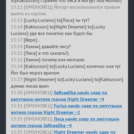
to[Kaktusson] странно что лиса и йогурт оба молчат)
15:11 [ОМОНОВЕЦ] Йогурт воспользовался правом
выйти из партии.
15:12
[Lucky Luciano] to[Лиса] ты тут?
15:14
[Kaktusson] to[Night Dreamer] to[Lucky
Luciano] уде все понятно как будто бы
15:17
[Веро] .
15:19
[Ханни] давайте лису?
15:22
[Лиса] а что сказать?)
15:22
[Ханни] почему она молчала
15:24
[Kaktusson] to[Lucky Luciano] конечно она тут
Йог был мороз врачом
15:27
[Night Dreamer] to[Lucky Luciano] to[Kaktusson]
думаю лисаа врач
15:30 [ОМОНОВЕЦ]
SeRceeDka нанёс удар по
репутации жителя города Night Dreamer −4
15:31 [ОМОНОВЕЦ]
Furius нанёс удар по репутации
жителя города Night Dreamer −2
15:35 [ОМОНОВЕЦ]
Лиса нанёс удар по репутации
жителя города SeRceeDka −4
15:35 [ОМОНОВЕЦ]
Night Dreamer нанёс удар по