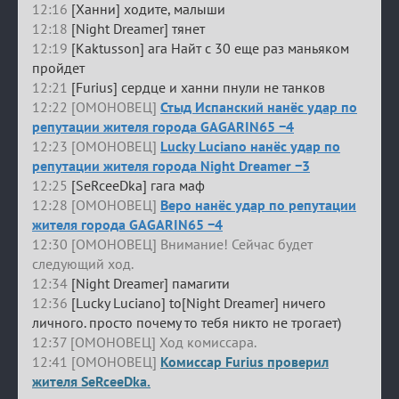
12:16
[Ханни] ходите, малыши
12:18
[Night Dreamer] тянет
12:19
[Kaktusson] ага Найт с 30 еще раз маньяком
пройдет
12:21
[Furius] сердце и ханни пнули не танков
12:22 [ОМОНОВЕЦ]
Стыд Испанский нанёс удар по
репутации жителя города GAGARIN65 −4
12:23 [ОМОНОВЕЦ]
Lucky Luciano нанёс удар по
репутации жителя города Night Dreamer −3
12:25
[SeRceeDka] гага маф
12:28 [ОМОНОВЕЦ]
Веро нанёс удар по репутации
жителя города GAGARIN65 −4
12:30 [ОМОНОВЕЦ] Внимание! Сейчас будет
следующий ход.
12:34
[Night Dreamer] памагити
12:36
[Lucky Luciano] to[Night Dreamer] ничего
личного. просто почему то тебя никто не трогает)
12:37 [ОМОНОВЕЦ] Ход комиссара.
12:41 [ОМОНОВЕЦ]
Комиссар Furius проверил
жителя SeRceeDka.