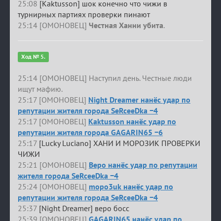
25:08
[Kaktusson] шок конечно что чижи в
турнирных партиях проверки пинают
25:14 [ОМОНОВЕЦ]
Честная Ханни убита
.
Ход № 5.
25:14 [ОМОНОВЕЦ] Наступил день. Честные люди
ищут мафию.
25:17 [ОМОНОВЕЦ]
Night Dreamer нанёс удар по
репутации жителя города SeRceeDka −4
25:17 [ОМОНОВЕЦ]
Kaktusson нанёс удар по
репутации жителя города GAGARIN65 −6
25:17
[Lucky Luciano] ХАНИ И МОРОЗИК ПРОВЕРКИ
ЧИЖИ
25:21 [ОМОНОВЕЦ]
Веро нанёс удар по репутации
жителя города SeRceeDka −4
25:24 [ОМОНОВЕЦ]
mopo3uk нанёс удар по
репутации жителя города SeRceeDka −4
25:37
[Night Dreamer] веро босс
25:39 [ОМОНОВЕЦ]
GAGARIN65 нанёс удар по