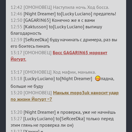
12:42 [ОМОНОВЕЦ] Наступила ночь. Ход босса.
12:46
[Night Dreamer] to[Lucky Luciano] предатель!
12:50
[GAGARIN65] Конечно же я с вами
12:55
[Kaktusson] to[Lucky Luciano] выпишу
благодарность
12:59
[SeRceeDka] буду начинать с дримера, раз вы
его боитесь пинать
13:17 [ОМОНОВЕЦ]
Босс GAGARIN65 морозит
Йогурт.
13:17 [ОМОНОВЕЦ] Ход мафии, маньяка.
13:18
[Lucky Luciano] to[Night Dreamer]
ладна,
больше не буду
13:20 [ОМОНОВЕЦ]
Маньяк mopo3uk наносит удар
по жизни Йогурт −7
13:20
[Night Dreamer] я проверка, уже не начнёшь
13:27
[Lucky Luciano] to[SeRceeDka] только перед
этим глянь не проверка ли он)
13:27
[Ханни] =