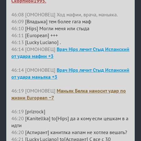
Скорпион1995.
46:08 [ОМОНОВЕЦ] Ход мафии, врача, маньяка.
46:09
[Владыка] тем более гага маф
46:10
[Hips] Могли меня или стыда
46:11
[European] +++
46:13
[Lucky Luciano] .
46:14 [ОМОНОВЕЦ]
Врач Hips лечит Стыд Испанский
от удара мафии +3
46:14 [ОМОНОВЕЦ]
Врач Hips лечит Стыд Испанский
от удара маньяка +3
46:19 [ОМОНОВЕЦ]
Маньяк Белка наносит удар по
жизни European −7
46:19
[prizrock]
46:20
[Kanitellka] to[Hips] да а кому если цешкам в а
идти
46:20
[Аспирант] канитлка напам не хотлеа вешать?
46:21
[Lucky Luciano] to[Аспирант] С все с 30