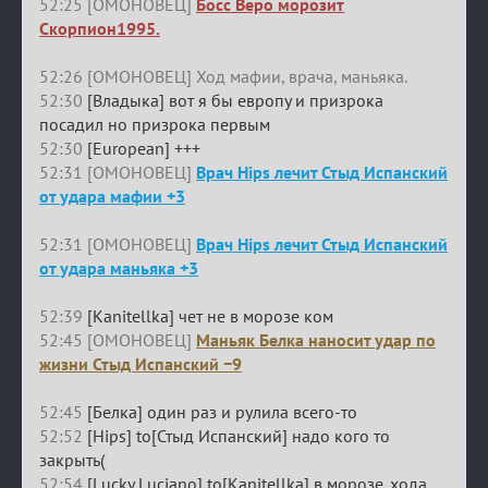
52:25 [ОМОНОВЕЦ]
Босс Веро морозит
Скорпион1995.
52:26 [ОМОНОВЕЦ] Ход мафии, врача, маньяка.
52:30
[Владыка] вот я бы европу и призрока
посадил но призрока первым
52:30
[European] +++
52:31 [ОМОНОВЕЦ]
Врач Hips лечит Стыд Испанский
от удара мафии +3
52:31 [ОМОНОВЕЦ]
Врач Hips лечит Стыд Испанский
от удара маньяка +3
52:39
[Kanitellka] чет не в морозе ком
52:45 [ОМОНОВЕЦ]
Маньяк Белка наносит удар по
жизни Стыд Испанский −9
52:45
[Белка] один раз и рулила всего-то
52:52
[Hips] to[Стыд Испанский] надо кого то
закрыть(
52:54
[Lucky Luciano] to[Kanitellka] в морозе. хода