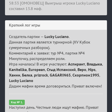
58:33 [ОМОНОВЕЦ] Выигрыш игрока Lucky Luciano
составил 13.8 маф.
Краткий лог игры
Создатель партии —
Lucky Luciano
.
Данная партия является турнирной (XV Кубок
сумеречных разборок).
Комментарий к заявке: тур №4, партия №4
Минуточку, распределяем роли.
Игра началась! В игре участвуют:
Аспирант
,
Владыка
,
Kanitellka
,
European
,
Стыд Испанский
,
Веро
,
Hips
,
Ханни
,
Белка
,
prizrock
,
GAGARIN65
,
Скорпион1995
,
Lucky Luciano
Дадим мафии время договориться. Приват включен!
Ход № 1.
Наступил день. Честные люди ищут мафию. Приват