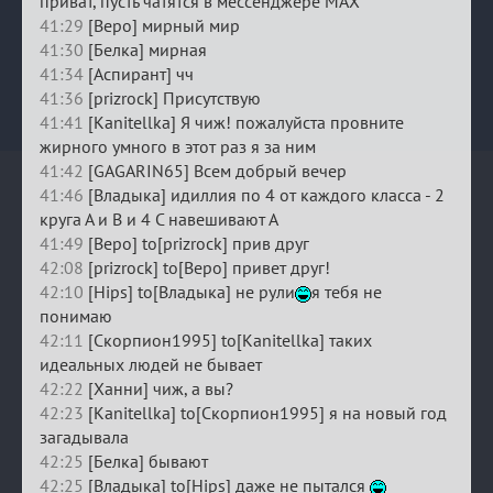
приват, пусть чатятся в мессенджере MAX
41:29
[Веро] мирный мир
41:30
[Белка] мирная
41:34
[Аспирант] чч
41:36
[prizrock] Присутствую
41:41
[Kanitellka] Я чиж! пожалуйста провните
жирного умного в этот раз я за ним
41:42
[GAGARIN65] Всем добрый вечер
41:46
[Владыка] идиллия по 4 от каждого класса - 2
круга А и В и 4 С навешивают А
41:49
[Веро] to[prizrock] прив друг
42:08
[prizrock] to[Веро] привет друг!
42:10
[Hips] to[Владыка] не рули
я тебя не
понимаю
42:11
[Скорпион1995] to[Kanitellka] таких
идеальных людей не бывает
42:22
[Ханни] чиж, а вы?
42:23
[Kanitellka] to[Скорпион1995] я на новый год
загадывала
42:25
[Белка] бывают
42:25
[Владыка] to[Hips] даже не пытался