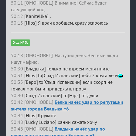
50:11 [ОМОНОВЕЦ] Внимание! Сейчас будет
следующий ход.
50:12
[Kanitellka] .
50:15
[Hips] Я врач вообщем, сразу вскроюсь
Ход № 3.
50:18 [ОМОНОВЕЦ] Наступил день. Честные люди
ищут мафию.
50:30
[Владыка] только не втроем меня пните
50:31
[Hips] to[Стыд Испанский] тебя 2 круга лечу
50:35
[Веро] to[Стыд Испанский] если скорп не
точкал мог бы и придержать прову
50:40
[Стыд Испанский] to[Hips] от души
50:42 [ОМОНОВЕЦ]
Белка нанёс удар по репутации
жителя города Владыка −6
50:44
[Hips] Кружите
50:48
[Lucky Luciano] ханни сажать хочу
50:48 [ОМОНОВЕЦ]
Владыка нанёс удар по
репутации жителя города European −3