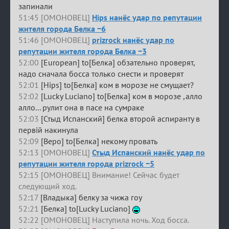
запинали
51:45 [ОМОНОВЕЦ]
Hips нанёс удар по репутации
жителя города Белка −6
51:46 [ОМОНОВЕЦ]
prizrock нанёс удар по
репутации жителя города Белка −3
52:00
[European] to[Белка] обзательно проверят,
надо сначала босса только снести и проверят
52:01
[Hips] to[Белка] ком в морозе не смущает?
52:02
[Lucky Luciano] to[Белка] ком в морозе ,алло
алло... рулит она в пасе на сумраке
52:03
[Стыд Испанский] белка второй аспиранту в
первій накинула
52:09
[Веро] to[Белка] некому провать
52:13 [ОМОНОВЕЦ]
Стыд Испанский нанёс удар по
репутации жителя города prizrock −5
52:15 [ОМОНОВЕЦ] Внимание! Сейчас будет
следующий ход.
52:17
[Владыка] белку за чижа гоу
52:21
[Белка] to[Lucky Luciano]
52:22 [ОМОНОВЕЦ] Наступила ночь. Ход босса.