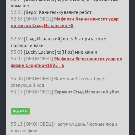
кома нет
52:55
[Веро] Канительку валите ребят
52:55 [ОМОНОВЕЦ]
Мафиози Ханни наносит удар
по жизни Стыд Испанский −8
52:59
[Стыд Испанский] вот я бы приза тоже
посадил и лаки
53:03
[Lucky Luciano] to[Hips] мне ханни
53:05 [ОМОНОВЕЦ]
Мафиози Веро наносит удар по
жизни Скорпион1995 −6
53:06 [ОМОНОВЕЦ] Внимание! Сейчас будет
следующий ход.
53:13 [ОМОНОВЕЦ]
Сержант Стыд Испанский убит
.
Ход № 4.
53:13 [ОМОНОВЕЦ] Наступил день. Честные люди
ищут мафию.