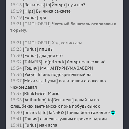
15:18
[Вешатель] to[Йогурт] ну и шо?
15:19
[Hips] Вы чижа сажаете
15:19
[Furius] зря
15:21 [ОМОНОВЕЦ]
Честный Вешатель отправлен в
тюрьму
.
15:21 [ОМОНОВЕЦ] Ход комиссара.
15:25
[Furius] ппц вы
15:30
[Furius] два дня его
15:32
[TaNaRiS] to[prizrock] йогурт ман если чё
15:34
[Тошич] МАН АНТУРИУМА ЗАБЕРИ
15:36
[Ухсус] Блинк подозрительный да
15:37
[Микаэль_Шульц] вот а тошич его жестко
чижом давал
15:37
[BlinkTwice] Мимо
15:38
[Anthurium] to[Вешатель] давай ты во
флешбеках вьетнамских пока побудь сынок
15:40
[prizrock] to[TaNaRiS] Гриша йога сажал же
15:41
[Тошич] станешь лучшим игроком партии
15:41
[Furius] ман аспа