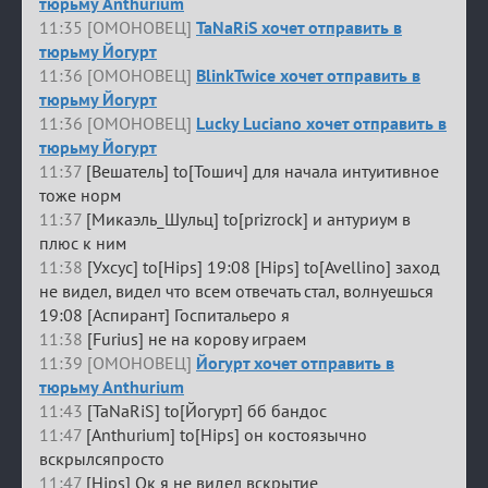
тюрьму Anthurium
11:35 [ОМОНОВЕЦ]
TaNaRiS хочет отправить в
тюрьму Йогурт
11:36 [ОМОНОВЕЦ]
BlinkTwice хочет отправить в
тюрьму Йогурт
11:36 [ОМОНОВЕЦ]
Lucky Luciano хочет отправить в
тюрьму Йогурт
11:37
[Вешатель] to[Тошич] для начала интуитивное
тоже норм
11:37
[Микаэль_Шульц] to[prizrock] и антуриум в
плюс к ним
11:38
[Ухсус] to[Hips] 19:08 [Hips] to[Avellino] заход
не видел, видел что всем отвечать стал, волнуешься
19:08 [Аспирант] Госпитальеро я
11:38
[Furius] не на корову играем
11:39 [ОМОНОВЕЦ]
Йогурт хочет отправить в
тюрьму Anthurium
11:43
[TaNaRiS] to[Йогурт] бб бандос
11:47
[Anthurium] to[Hips] он костоязычно
вскрылсяпросто
11:47
[Hips] Ок я не видел вскрытие