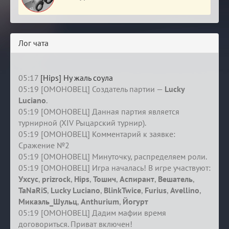
Лог чата
05:17
[Hips] Ну жаль соула
05:19 [ОМОНОВЕЦ] Создатель партии —
Lucky
Luciano
.
05:19 [ОМОНОВЕЦ] Данная партия является
турнирной (XIV Рыцарский турнир).
05:19 [ОМОНОВЕЦ] Комментарий к заявке:
Сражение №2
05:19 [ОМОНОВЕЦ] Минуточку, распределяем роли.
05:19 [ОМОНОВЕЦ] Игра началась! В игре участвуют:
Ухсус
,
prizrock
,
Hips
,
Тошич
,
Аспирант
,
Вешатель
,
TaNaRiS
,
Lucky Luciano
,
BlinkTwice
,
Furius
,
Avellino
,
Микаэль_Шульц
,
Anthurium
,
Йогурт
05:19 [ОМОНОВЕЦ] Дадим мафии время
договориться. Приват включен!