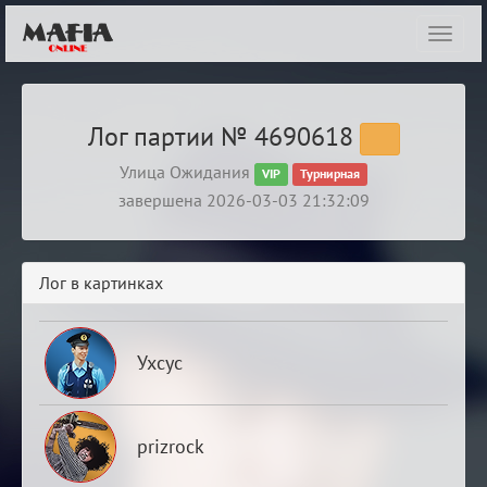
Показ
навиг
Лог партии № 4690618
Улица Ожидания
VIP
Турнирная
завершена 2026-03-03 21:32:09
Лог в картинках
Ухсус
prizrock