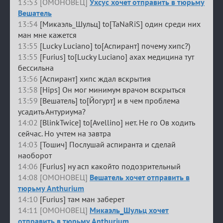
13:53 [ОМОНОВЕЦ]
Ухсус хочет отправить в тюрьму
Вешатель
13:54
[Микаэль_Шульц] to[TaNaRiS] один среди них
ман мне кажется
13:55
[Lucky Luciano] to[Аспирант] почему хипс?)
13:55
[Furius] to[Lucky Luciano] ахах медицина тут
бессильна
13:56
[Аспирант] хипс ждал вскрытия
13:58
[Hips] Он мог минимум врачом вскрыться
13:59
[Вешатель] to[Йогурт] и в чем проблема
усадить Антуриума?
14:02
[BlinkTwice] to[Avellino] нет. Не го Ов ходить
сейчас. Но учтем на завтра
14:03
[Тошич] Послушай аспиранта и сделай
наоборот
14:06
[Furius] ну асп какойто подозрительный
14:08 [ОМОНОВЕЦ]
Вешатель хочет отправить в
тюрьму Anthurium
14:10
[Furius] там ман заберет
14:11 [ОМОНОВЕЦ]
Микаэль_Шульц хочет
отправить в тюрьму Anthurium