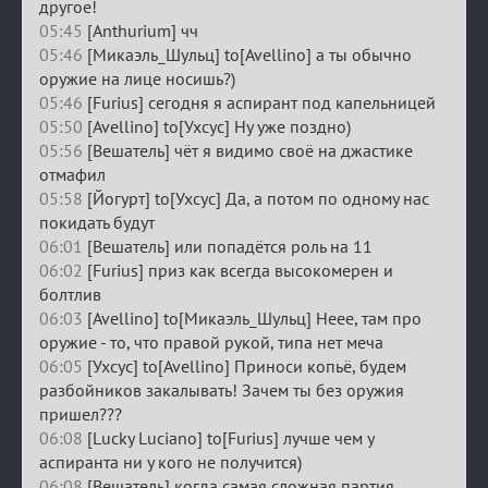
другое!
05:45
[Anthurium] чч
05:46
[Микаэль_Шульц] to[Avellino] а ты обычно
оружие на лице носишь?)
05:46
[Furius] сегодня я аспирант под капельницей
05:50
[Avellino] to[Ухсус] Ну уже поздно)
05:56
[Вешатель] чёт я видимо своё на джастике
отмафил
05:58
[Йогурт] to[Ухсус] Да, а потом по одному нас
покидать будут
06:01
[Вешатель] или попадётся роль на 11
06:02
[Furius] приз как всегда высокомерен и
болтлив
06:03
[Avellino] to[Микаэль_Шульц] Неее, там про
оружие - то, что правой рукой, типа нет меча
06:05
[Ухсус] to[Avellino] Приноси копьё, будем
разбойников закалывать! Зачем ты без оружия
пришел???
06:08
[Lucky Luciano] to[Furius] лучше чем у
аспиранта ни у кого не получится)
06:08
[Вешатель] когда самая сложная партия