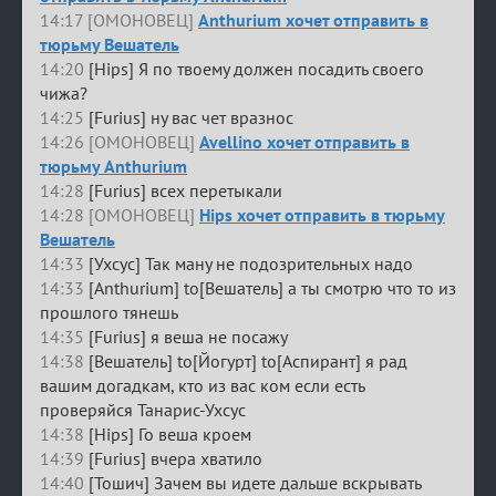
14:17 [ОМОНОВЕЦ]
Anthurium хочет отправить в
тюрьму Вешатель
14:20
[Hips] Я по твоему должен посадить своего
чижа?
14:25
[Furius] ну вас чет вразнос
14:26 [ОМОНОВЕЦ]
Avellino хочет отправить в
тюрьму Anthurium
14:28
[Furius] всех перетыкали
14:28 [ОМОНОВЕЦ]
Hips хочет отправить в тюрьму
Вешатель
14:33
[Ухсус] Так ману не подозрительных надо
14:33
[Anthurium] to[Вешатель] а ты смотрю что то из
прошлого тянешь
14:35
[Furius] я веша не посажу
14:38
[Вешатель] to[Йогурт] to[Аспирант] я рад
вашим догадкам, кто из вас ком если есть
проверяйся Танарис-Ухсус
14:38
[Hips] Го веша кроем
14:39
[Furius] вчера хватило
14:40
[Тошич] Зачем вы идете дальше вскрывать