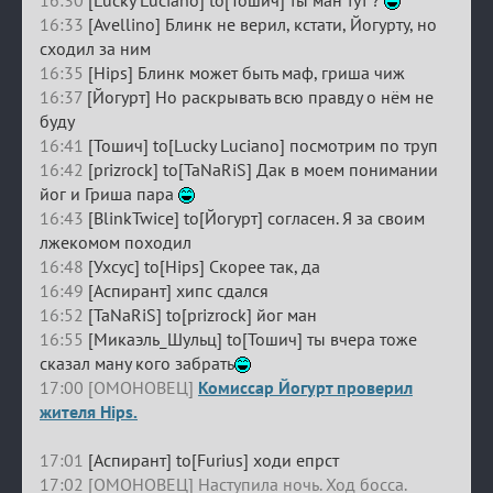
16:33
[Avellino] Блинк не верил, кстати, Йогурту, но
сходил за ним
16:35
[Hips] Блинк может быть маф, гриша чиж
16:37
[Йогурт] Но раскрывать всю правду о нём не
буду
16:41
[Тошич] to[Lucky Luciano] посмотрим по труп
16:42
[prizrock] to[TaNaRiS] Дак в моем понимании
йог и Гриша пара
16:43
[BlinkTwice] to[Йогурт] согласен. Я за своим
лжекомом походил
16:48
[Ухсус] to[Hips] Скорее так, да
16:49
[Аспирант] хипс сдался
16:52
[TaNaRiS] to[prizrock] йог ман
16:55
[Микаэль_Шульц] to[Тошич] ты вчера тоже
сказал ману кого забрать
17:00 [ОМОНОВЕЦ]
Комиссар Йогурт проверил
жителя Hips.
17:01
[Аспирант] to[Furius] ходи епрст
17:02 [ОМОНОВЕЦ] Наступила ночь. Ход босса.