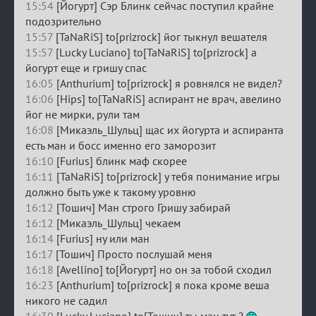
15:54
[Йогурт] Сэр Блинк сейчас поступил крайне
подозрительно
15:57
[TaNaRiS] to[prizrock] йог тыкнул вешателя
15:57
[Lucky Luciano] to[TaNaRiS] to[prizrock] а
йогурт еще и гришу спас
16:05
[Anthurium] to[prizrock] я ровнялся не видел?
16:06
[Hips] to[TaNaRiS] аспирант не врач, авелино
йог не мирки, рули там
16:08
[Микаэль_Шульц] щас их йогурта и аспиранта
есть ман и босс именно его заморозит
16:10
[Furius] блинк маф скорее
16:11
[TaNaRiS] to[prizrock] у тебя понимание игры
должно быть уже к такому уровню
16:12
[Тошич] Ман строго Гришу забирай
16:12
[Микаэль_Шульц] чекаем
16:14
[Furius] ну или ман
16:17
[Тошич] Просто послушай меня
16:18
[Avellino] to[Йогурт] но он за тобой сходил
16:23
[Anthurium] to[prizrock] я пока кроме веша
никого не садил
16:30
[Lucky Luciano] to[Тошич] ты ман тут ?