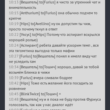
10:13
[Вешатель] to[Furius] я чисто за утренний чат и
внимательность
10:15
[Anthurium] to[Furius] она обычно подчем то
крепче
10:19
[Hips] to[Avellino] ну ок допустим ты чиж,
просто почему ткнул в ответ
10:22
[Ухсус] to[Hips] Потому что аспирант вскрылся
хорошей ролью)
10:24
[Аспирант] ребята давайте ускорим темп , вся
эта тягомгтина выгодна только мафии
10:27
[Furius] to[Вешатель] понял я имелл виду чат
не уследить там
10:34
[Вешатель] to[Тошич] хорошо, давай за тобой
возьмём Блинка в чижи
10:39
[Furius] вчера сливали бодрее
10:42
[Hips] Тоже есть желание йога посадить за
ровнение
10:45
[BlinkTwice] to[Тошич] +
10:48
[Вешатель] ну и я пока не буду против Фуриуса
голосовать, так как у нас диалог идёт
10:50
[Furius] че с аспа слезли то