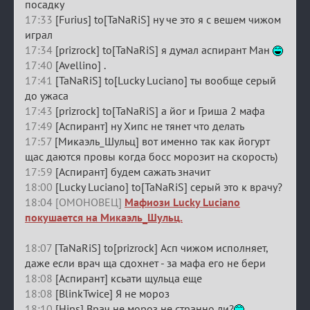
посадку
17:33
[Furius] to[TaNaRiS] ну че это я с вешем чижом
играл
17:34
[prizrock] to[TaNaRiS] я думал аспирант Ман
17:40
[Avellino] .
17:41
[TaNaRiS] to[Lucky Luciano] ты вообще серый
до ужаса
17:43
[prizrock] to[TaNaRiS] а йог и Гриша 2 мафа
17:49
[Аспирант] ну Хипс не тянет что делать
17:57
[Микаэль_Шульц] вот именно так как йогурт
щас даются провы когда босс морозит на скорость)
17:59
[Аспирант] будем сажать значит
18:00
[Lucky Luciano] to[TaNaRiS] серый это к врачу?
18:04 [ОМОНОВЕЦ]
Мафиози Lucky Luciano
покушается на Микаэль_Шульц.
18:07
[TaNaRiS] to[prizrock] Асп чижом исполняет,
даже если врач ща сдохнет - за мафа его не бери
18:08
[Аспирант] ксьати щульца еще
18:08
[BlinkTwice] Я не мороз
18:10
[Hips] Врач не мороз не странно ли?