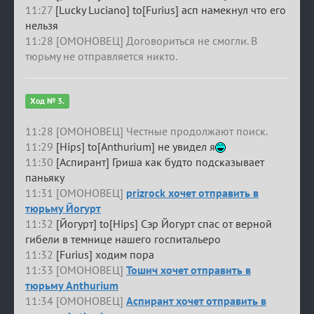
11:27
[Lucky Luciano] to[Furius] асп намекнул что его
нельзя
11:28 [ОМОНОВЕЦ] Договориться не смогли. В
тюрьму не отправляется никто.
Ход № 3.
11:28 [ОМОНОВЕЦ] Честные продолжают поиск.
11:29
[Hips] to[Anthurium] не увидел я
11:30
[Аспирант] Гриша как будто подсказывает
паньяку
11:31 [ОМОНОВЕЦ]
prizrock хочет отправить в
тюрьму Йогурт
11:32
[Йогурт] to[Hips] Сэр Йогурт спас от верной
гибели в темнице нашего госпитальеро
11:32
[Furius] ходим пора
11:33 [ОМОНОВЕЦ]
Тошич хочет отправить в
тюрьму Anthurium
11:34 [ОМОНОВЕЦ]
Аспирант хочет отправить в