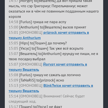
14:57
[Йогурт] to[Вешатель] Да вот пришла такая
мысль, что сэр Григориус Перельманиус может
оказаться ни в чём не повинным подданным нашего
короля
14:58
[Furius] гриша не пара аспу
15:00
[Anthurium] to[Вешатель] вызов принят
15:01 [ОМОНОВЕЦ]
prizrock хочет отправить в
тюрьму Anthurium
15:05
[Hips] to[Тошич] да почему?
15:05
[Ухсус] to[Тошич] Так уже всё вскрыто
15:07
[Вешатель] to[Anthurium] ерунду не пиши, не я
твою посадку выбрал
15:07 [ОМОНОВЕЦ]
Йогурт хочет отправить в
тюрьму Вешатель
15:08
[Furius] гришу не сажать ща логично
15:09
[TaNaRiS] to[prizrock] ясно
15:13 [ОМОНОВЕЦ]
BlinkTwice хочет отправить в
тюрьму Вешатель
15:14 [ОМОНОВЕЦ] Внимание! Сейчас будет
следующий ход.
15:17
[Тошич] to[Ухсус] не факт