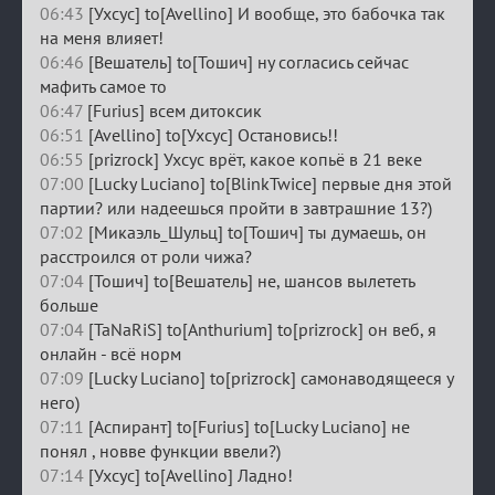
06:43
[Ухсус] to[Avellino] И вообще, это бабочка так
на меня влияет!
06:46
[Вешатель] to[Тошич] ну согласись сейчас
мафить самое то
06:47
[Furius] всем дитоксик
06:51
[Avellino] to[Ухсус] Остановись!!
06:55
[prizrock] Ухсус врёт, какое копьё в 21 веке
07:00
[Lucky Luciano] to[BlinkTwice] первые дня этой
партии? или надеешься пройти в завтрашние 13?)
07:02
[Микаэль_Шульц] to[Тошич] ты думаешь, он
расстроился от роли чижа?
07:04
[Тошич] to[Вешатель] не, шансов вылететь
больше
07:04
[TaNaRiS] to[Anthurium] to[prizrock] он веб, я
онлайн - всё норм
07:09
[Lucky Luciano] to[prizrock] самонаводящееся у
него)
07:11
[Аспирант] to[Furius] to[Lucky Luciano] не
понял , новве функции ввели?)
07:14
[Ухсус] to[Avellino] Ладно!