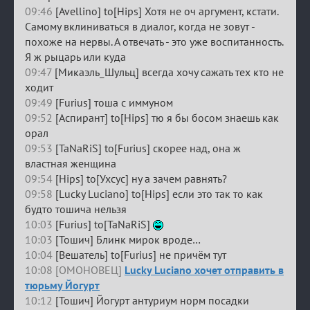
09:46
[Avellino] to[Hips] Хотя не оч аргумент, кстати.
Самому вклиниваться в диалог, когда не зовут -
похоже на нервы. А отвечать - это уже воспитанность.
Я ж рыцарь или куда
09:47
[Микаэль_Шульц] всегда хочу сажать тех кто не
ходит
09:49
[Furius] тоша с иммуном
09:52
[Аспирант] to[Hips] тю я бы босом знаешь как
орал
09:53
[TaNaRiS] to[Furius] скорее над, она ж
властная женщина
09:54
[Hips] to[Ухсус] ну а зачем равнять?
09:58
[Lucky Luciano] to[Hips] если это так то как
будто тошича нельзя
10:03
[Furius] to[TaNaRiS]
10:03
[Тошич] Блинк мирок вроде…
10:04
[Вешатель] to[Furius] не причём тут
10:08 [ОМОНОВЕЦ]
Lucky Luciano хочет отправить в
тюрьму Йогурт
10:12
[Тошич] Йогурт антуриум норм посадки