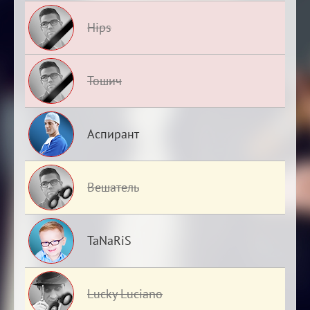
Hips
Тошич
Аспирант
Вешатель
TaNaRiS
Lucky Luciano