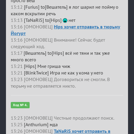
просто веш
13:12
[Furius] to[Вешатель] я лог шарил не пойму о
каком вскрытии речь
13:13
[TaNaRiS] to[Hips]
нет
13:16 [ОМОНОВЕЦ]
Hips хочет отправить в тюрьму
Йогурт
13:16 [ОМОНОВЕЦ] Внимание! Сейчас будет
следующий ход.
13:17
[Вешатель] to[Hips] всё не тяни и так уже
много всего
13:21
[Hips] Мне гриша чиж
13:21
[BlinkTwice] Игра не как у кома у него
13:23 [ОМОНОВЕЦ] Договориться не смогли. В
тюрьму не отправляется никто.
Ход № 4.
13:23 [ОМОНОВЕЦ] Честные продолжают поиск.
13:25
[Anthurium] мда
13:26 [ОМОНОВЕЦ]
TaNaRiS хочет отправить в