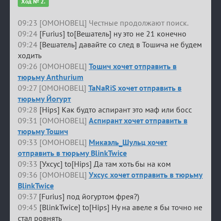
Ход № 2.
09:23 [ОМОНОВЕЦ] Честные продолжают поиск.
09:24
[Furius] to[Вешатель] ну это не 21 конечно
09:24
[Вешатель] давайте со след в Тошича не будем
ходить
09:26 [ОМОНОВЕЦ]
Тошич хочет отправить в
тюрьму Anthurium
09:27 [ОМОНОВЕЦ]
TaNaRiS хочет отправить в
тюрьму Йогурт
09:28
[Hips] Как будто аспирант это маф или босс
09:31 [ОМОНОВЕЦ]
Аспирант хочет отправить в
тюрьму Тошич
09:33 [ОМОНОВЕЦ]
Микаэль_Шульц хочет
отправить в тюрьму BlinkTwice
09:33
[Ухсус] to[Hips] Да там хоть бы на ком
09:36 [ОМОНОВЕЦ]
Ухсус хочет отправить в тюрьму
BlinkTwice
09:37
[Furius] под йогуртом фрея?)
09:45
[BlinkTwice] to[Hips] Ну на авеле я бы точно не
стал ровнять