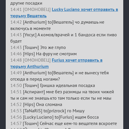
другие посадки
14:41 [ОМОНОВЕЦ]
Lucky Luciano хочет отправить в
тюрьму Вешатель
14:42
[Anthurium] to[Вешатель] чо думаешь не
включусь в моменте
14:43
[Ухсус] А комов/врачей и 1 бандоса если пиво
будет
14:43
[Тошич] Это же глупо
14:46
[Hips] На фуру не смотрим
14:48 [ОМОНОВЕЦ]
Furius хочет отправить в
тюрьму Anthurium
14:49
[Anthurium] to[Вешатель] и не вынесу тебя
отсюда в перед ногами?
14:50
[Тошич] Гришка идеальная посадка
14:51
[Аспирант] мне без разнмцы на твоих чижей
ты и сам не знаешь кто там только если ты не маы
14:52
[Hips] Она сломана
14:53
[TaNaRiS] to[prizrock] го Мишу
14:56
[Lucky Luciano] to[Furius] ищем босса
14:57
[Тошич] Сейчас еще кем-то вещателя вскроете