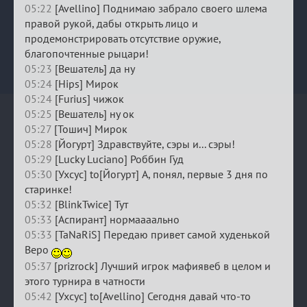
05:22
[Avellino] Поднимаю забрало своего шлема
правой рукой, дабы открыть лицо и
продемонстрировать отсутствие оружие,
благопочтенные рыцари!
05:23
[Вешатель] да ну
05:24
[Hips] Мирок
05:24
[Furius] чижок
05:25
[Вешатель] ну ок
05:27
[Тошич] Мирок
05:28
[Йогурт] Здравствуйте, сэры и... сэры!
05:29
[Lucky Luciano] Роббин Гуд
05:30
[Ухсус] to[Йогурт] А, понял, первые 3 дня по
старинке!
05:32
[BlinkTwice] Тут
05:33
[Аспирант] нормаааально
05:33
[TaNaRiS] Передаю привет самой худенькой
Веро
05:37
[prizrock] Лучший игрок мафиявеб в целом и
этого турнира в чатности
05:42
[Ухсус] to[Avellino] Сегодня давай что-то