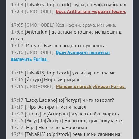
17:04
[TaNaRiS] to[prizrock] шульц на мафа наболтал
17:04 [ОМОНОВЕЦ]
Босс Anthurium морозит Тошич.
17:05 [ОМОНОВЕЦ] Ход мафии, врача, маньяка.
17:06
[Anthurium] да загасите тошича мельтешит д
отсал
17:07
[Йогурт] Выясню подноготную хипса
17:10 [ОМОНОВЕЦ]
Врач Аспирант пытается
вылечить Furius.
17:15
[TaNaRiS] to[prizrock] ухс и фур не нра мн
17:15
[Йогурт] Мирный рыцарь
17:15 [ОМОНОВЕЦ]
Маньяк prizrock убивает Furius.
17:17
[Lucky Luciano] to[Йогурт] и что говорят?
17:19
[Hips] Аспирант меня нашел
17:22
[Furius] to[Аспирант] я ушел стейки жарить
17:25
[Ухсус] to[Йогурт] Ногти подстриг получается
17:27
[Hips] Но его не заморозили
17:31
[TaNaRiS] to[prizrock] реакциями своими на