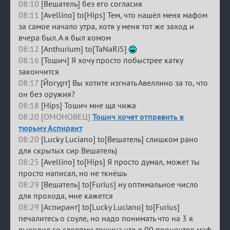
08:10
[Вешатель] без его согласия
08:11
[Avellino] to[Hips] Тем, что нашёл меня мафом
за самое начало утра, хотя у меня тот же заход и
вчера был. А я был комом
08:12
[Anthurium] to[TaNaRiS]
08:16
[Тошич] Я хочу просто побыстрее катку
закончится
08:17
[Йогурт] Вы хотите изгнать Авеллино за то, что
он без оружия?
08:18
[Hips] Тошич мне ща чижа
08:20 [ОМОНОВЕЦ]
Тошич хочет отправить в
тюрьму Аспирант
08:20
[Lucky Luciano] to[Вешатель] слишком рано
для скрытых сир Вешатель)
08:25
[Avellino] to[Hips] Я просто думал, может ты
просто написал, но не ткнёшь
08:29
[Вешатель] to[Furius] ну оптимальное число
для прохода, мне кажется
08:29
[Аспирант] to[Lucky Luciano] to[Furius]
печалитесь о соуле, но надо понимать что на 3 я
выходил со словпми тошича что я 90 процентов маф