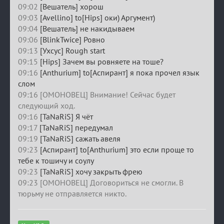
09:02
[Вешатель] хорош
09:03
[Avellino] to[Hips] оки) Аргумент)
09:04
[Вешатель] не накидываем
09:06
[BlinkTwice] Ровно
09:13
[Ухсус] Rough start
09:15
[Hips] Зачем вы ровняете на тоше?
09:16
[Anthurium] to[Аспирант] я пока прочел язык
слом
09:16 [ОМОНОВЕЦ] Внимание! Сейчас будет
следующий ход.
09:16
[TaNaRiS] Я чёт
09:17
[TaNaRiS] передумал
09:19
[TaNaRiS] сажать авеля
09:23
[Аспирант] to[Anthurium] это если проще то
тебе к тошичу и соулу
09:23
[TaNaRiS] хочу закрыть фрею
09:23 [ОМОНОВЕЦ] Договориться не смогли. В
тюрьму не отправляется никто.