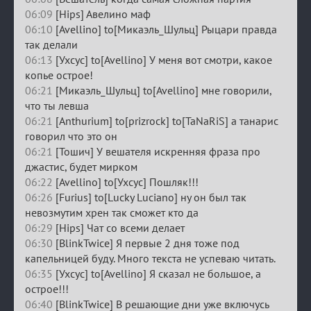
06:09
[Hips] Авелино маф
06:10
[Avellino] to[Микаэль_Шульц] Рыцари правда
так делали
06:13
[Ухсус] to[Avellino] У меня вот смотри, какое
копье острое!
06:21
[Микаэль_Шульц] to[Avellino] мне говорили,
что ты левша
06:21
[Anthurium] to[prizrock] to[TaNaRiS] а танарис
говорил что это он
06:21
[Тошич] У вешателя искренняя фраза про
джастис, будет мирком
06:22
[Avellino] to[Ухсус] Пошляк!!!
06:26
[Furius] to[Lucky Luciano] ну он был так
невозмутим хрен так сможет кто да
06:29
[Hips] Чат со всеми делает
06:30
[BlinkTwice] Я первые 2 дня тоже под
капельницей буду. Много текста не успеваю читать.
06:35
[Ухсус] to[Avellino] Я сказал не большое, а
острое!!!
06:40
[BlinkTwice] В решающие дни уже включусь