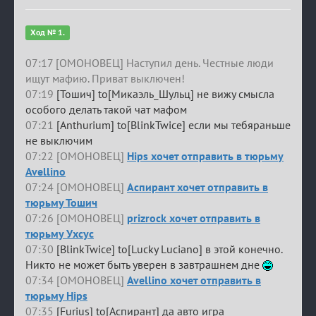
Ход № 1.
07:17 [ОМОНОВЕЦ] Наступил день. Честные люди
ищут мафию. Приват выключен!
07:19
[Тошич] to[Микаэль_Шульц] не вижу смысла
особого делать такой чат мафом
07:21
[Anthurium] to[BlinkTwice] если мы тебяраньше
не выключим
07:22 [ОМОНОВЕЦ]
Hips хочет отправить в тюрьму
Avellino
07:24 [ОМОНОВЕЦ]
Аспирант хочет отправить в
тюрьму Тошич
07:26 [ОМОНОВЕЦ]
prizrock хочет отправить в
тюрьму Ухсус
07:30
[BlinkTwice] to[Lucky Luciano] в этой конечно.
Никто не может быть уверен в завтрашнем дне
07:34 [ОМОНОВЕЦ]
Avellino хочет отправить в
тюрьму Hips
07:35
[Furius] to[Аспирант] да авто игра