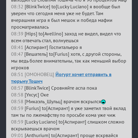
08:32
[BlinkTwice] to[Lucky Luciano] я вообще был
уверен что сегодня меня уже не будет. Там
вчерашняя игра я был мешок и победа мафии
просматривалась
08:39
[Hips] to[Avellino] заход не видел, видел что
всем отвечать стал, волнуешься
08:41
[Аспирант] Госпитальеро я
08:47
[Вешатель] to[Furius] хотя, с другой стороны,
мы ведь более внимательны, так как меньший выбор
игроков
08:51 [ОМОНОВЕЦ]
Йогурт хочет отправить в
тюрьму Тошич
08:57
[BlinkTwice] Сровняйте аспа пока
08:58
[Ухсус] Оке
08:58
[Микаэль_Шульц] врачом вскрылся
08:59
[Furius] to[Аспирант] я уже заметил твой вклад
там ты по лжемафству по просьбе кома уже чиж
08:59
[Lucky Luciano] to[Аспирант] слишком сложно
вскрываешься врачом
09:01
[Anthurium] to[Аспирант] проще вскрвайся