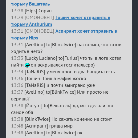
тюрьму Вешатель
13:28
[Hips] Сорян
13:29 [ОМОНОВЕЦ]
Тошич хочет отправить в
тюрьму Anthurium
13:31 [ОМОНОВЕЦ]
Аспирант хочет отправить в
тюрьму Hips
13:31
[Avellino] to[BlinkTwice] настолько, что готов
ходить в него?
13:33
[Lucky Luciano] to[Furius] что ты в логе хотел
найти
он вскрывался госпитальеро)
13:34
[TaNaRiS] у меня просто два бандита есть
13:36
[Тошич] Гриша мафия жоско
13:36
[TaNaRiS] и почти выиграно уже
13:37
[Avellino] to[BlinkTwice] Или просто не
веришь?
13:38
[Йогурт] to[Вешатель] да, мы сделали это
самое оба
13:38
[BlinkTwice] Но сажать конечно не стоит
13:48
[Аспирант] гриша мир
13:48
[Avellino] to[BlinkTwice] ок