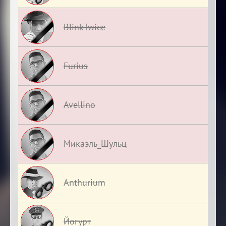
BlinkTwice
Furius
Avellino
Микаэль_Шульц
Anthurium
Йогурт