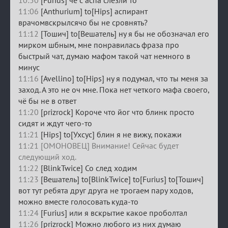
11:06
[Anthurium] to[Hips] аспирант
врачомвскрылсячо бы не сровнять?
11:12
[Тошич] to[Вешатель] ну я бы не обозначал его
мирком шбным, мне понравилась фраза про
быстрый чат, думаю мафом такой чат немного в
минус
11:16
[Avellino] to[Hips] ну я подумал, что ты меня за
заход. А это не оч мне. Пока нет четкого мафа своего,
чё бы не в ответ
11:20
[prizrock] Короче что йог что блинк просто
сидят и ждут чего-то
11:21
[Hips] to[Ухсус] блин я не вижу, покажи
11:21 [ОМОНОВЕЦ] Внимание! Сейчас будет
следующий ход.
11:22
[BlinkTwice] Со след ходим
11:23
[Вешатель] to[BlinkTwice] to[Furius] to[Тошич]
вот тут ребята друг друга не трогаем пару ходов,
можно вместе голосовать куда-то
11:24
[Furius] или я вскрытие какое проболтал
11:26
[prizrock] Можно любого из них думаю