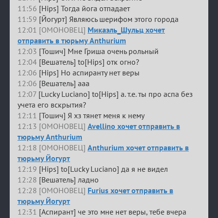
11:56
[Hips] Тогда йога отпадает
11:59
[Йогурт] Являюсь шерифом этого города
12:01 [ОМОНОВЕЦ]
Микаэль_Шульц хочет
отправить в тюрьму Anthurium
12:03
[Тошич] Мне Гриша очень рольный
12:04
[Вешатель] to[Hips] отк огно?
12:06
[Hips] Но аспиранту нет веры
12:06
[Вешатель] ааа
12:07
[Lucky Luciano] to[Hips] а. т.е. ты про аспа без
учета его вскрытия?
12:11
[Тошич] Я хз тянет меня к нему
12:13 [ОМОНОВЕЦ]
Avellino хочет отправить в
тюрьму Anthurium
12:18 [ОМОНОВЕЦ]
Anthurium хочет отправить в
тюрьму Йогурт
12:19
[Hips] to[Lucky Luciano] да я не видел
12:28
[Вешатель] ладно
12:28 [ОМОНОВЕЦ]
Furius хочет отправить в
тюрьму Йогурт
12:31
[Аспирант] че это мне нет веры, тебе вчера