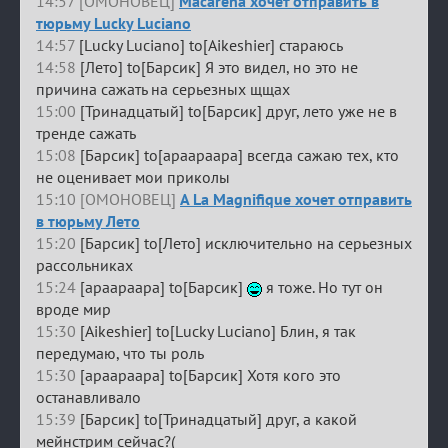
14:57 [ОМОНОВЕЦ]
Macarena хочет отправить в
тюрьму Lucky Luciano
14:57
[Lucky Luciano] to[Aikeshier] стараюсь
14:58
[Лето] to[Барсик] Я это видел, но это не
причина сажать на серьезных щщах
15:00
[Тринадцатый] to[Барсик] друг, лето уже не в
тренде сажать
15:08
[Барсик] to[apaapaapa] всегда сажаю тех, кто
не оценивает мои приколы
15:10 [ОМОНОВЕЦ]
A La Magnifique хочет отправить
в тюрьму Лето
15:20
[Барсик] to[Лето] исключительно на серьезных
рассольниках
15:24
[apaapaapa] to[Барсик]
я тоже. Но тут он
вроде мир
15:30
[Aikeshier] to[Lucky Luciano] Блин, я так
передумаю, что ты роль
15:30
[apaapaapa] to[Барсик] Хотя кого это
останавливало
15:39
[Барсик] to[Тринадцатый] друг, а какой
мейнстрим сейчас?(