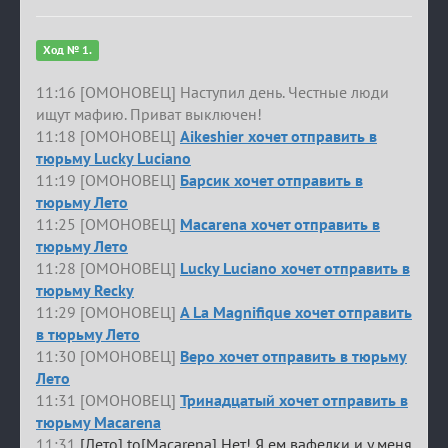
Ход № 1.
11:16 [ОМОНОВЕЦ] Наступил день. Честные люди
ищут мафию. Приват выключен!
11:18 [ОМОНОВЕЦ]
Aikeshier хочет отправить в
тюрьму Lucky Luciano
11:19 [ОМОНОВЕЦ]
Барсик хочет отправить в
тюрьму Лето
11:25 [ОМОНОВЕЦ]
Macarena хочет отправить в
тюрьму Лето
11:28 [ОМОНОВЕЦ]
Lucky Luciano хочет отправить в
тюрьму Recky
11:29 [ОМОНОВЕЦ]
A La Magnifique хочет отправить
в тюрьму Лето
11:30 [ОМОНОВЕЦ]
Веро хочет отправить в тюрьму
Лето
11:31 [ОМОНОВЕЦ]
Тринадцатый хочет отправить в
тюрьму Macarena
11:31
[Лето] to[Macarena] Нет! Я ем вафелки и у меня