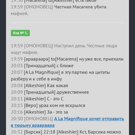
19:56
[Macarena] to[Aikeshier] есть такое
19:59 [ОМОНОВЕЦ]
Честная Macarena убита
мафией.
Ход № 5.
19:59 [ОМОНОВЕЦ] Наступил день. Честные люди
ищут мафию.
19:59
[apaapaapa] to[Macarena] ну уже все, приехали
20:03
[Тринадцатый] с ближе
20:07
[A La Magnifique] я эту партию на цитаты
разберу и к себе в инфу
20:08
[Aikeshier] Как какая
20:09
[Тринадцатый] дружественнее
20:11
[Aikeshier] С - это С
20:15
[Веро] ураа ком не вскрылся
20:16
[Aikeshier] За - это за
20:30 [ОМОНОВЕЦ]
A La Magnifique хочет отправить
в тюрьму apaapaapa
20:32
[Барсик] 22:18 [Aikeshier] Кст, Барсика можно