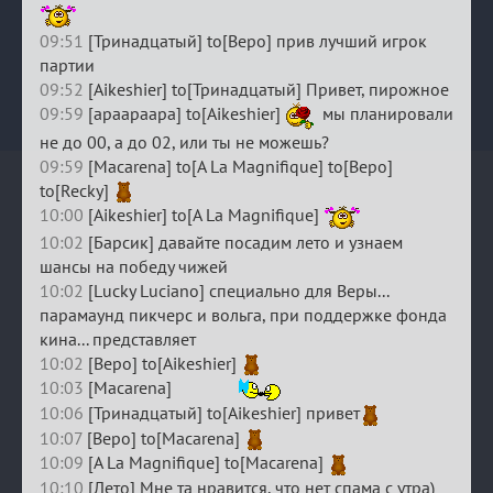
09:51
[Тринадцатый] to[Веро] прив лучший игрок
партии
09:52
[Aikeshier] to[Тринадцатый] Привет, пирожное
09:59
[apaapaapa] to[Aikeshier]
мы планировали
не до 00, а до 02, или ты не можешь?
09:59
[Macarena] to[A La Magnifique] to[Веро]
to[Recky]
10:00
[Aikeshier] to[A La Magnifique]
10:02
[Барсик] давайте посадим лето и узнаем
шансы на победу чижей
10:02
[Lucky Luciano] специально для Веры...
парамаунд пикчерс и вольга, при поддержке фонда
кина... представляет
10:02
[Веро] to[Aikeshier]
10:03
[Macarena]
10:06
[Тринадцатый] to[Aikeshier] привет
10:07
[Веро] to[Macarena]
10:09
[A La Magnifique] to[Macarena]
10:10
[Лето] Мне та нравится, что нет спама с утра)