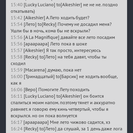
15:40
[Lucky Luciano] to[Aikeshier] не не не. поздно
откатывать)
15:42
[Aikeshier] А Лето ходить будет?
15:54
[Лето] to[Recky] Почему не досадил меня?
Ушли бы в ночь, кома бы не вскрыли?
15:56
[A La Magnifique] давайте все лето посадим
15:56
[apaapaapa] Лето пока в шоке
15:57
[Aikeshier] Я так просто, интересуюсь
15:58
[Recky] to[Лето] на тебя давят, чтобы ты
сходил
15:59
[Macarena] думаю, пока нет
16:00
[Тринадцатый] to[Барсик] не ходить вообще,
как я
16:06
[Веро] Помогите Лету походить
16:11
[Lucky Luciano] to[Aikeshier] он боится
спалиться моим напом. поэтому тянет и аккуратно
равняет. я говорю ему кинь четвертый, чтобы я
вскрылся. но он пока волнуется
16:17
[apaapaapa] Мне лето чижово садится, хз
16:24
[Recky] to[Лето] да слушай, за 1 день даже лога