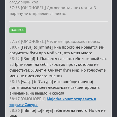
следующий ход.
57:58 [ОМОНОВЕЦ] Договориться не смогли. В
тюрьму не отправляется никто.
Ход № 8.
57:58 [ОМОНОВЕЦ] Честные продолжают поиск.
58:07
[Freya] to[Infinite] мне просто не нравятся эти
аргументы буги про мой чат , что меня много...
58:12
[IBoogi] 1. Пытается сделать себе чижовый чат.
2. Примеряет на себя скрытую прову которая не
существует. 3. Врет. 4. Считает буги мир, но голосует в
меня не имея своего мнения.
58:16
[wasp] to[Сакура] инф вообще ниочем)
попыталась на моем лжекомстве сакцентировать
внимание, не вышло и скисла
58:17 [ОМОНОВЕЦ]
Majorka хочет отправить в
тюрьму Сакура
58:26
[Infinite] to[Freya] тебя всегда много. Но он не
маф