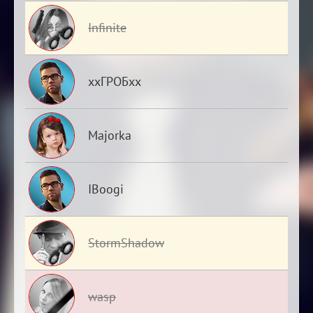
Infinite
ххГРОБхх
Majorka
IBoogi
StormShadow
wasp