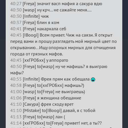
40:27
[Freya] значит васп мафия а сакура вдю
40:30
[wasp] ну крч... не сажайте меня....
40:30
[Infinite] чиж
40:37
[Freya] блин я ком
40:41
[Freya] накаркала себ
40:45
[IBoogi] Всем привет. Чиж на саязи. Я открыт
перед вами и прошу разглядеть мой мирный цвет по
открыванию. . Ищу опорных мирных для отчищения
города от грязных мафов.
40:45
[ххГРОБхх] у аппорато
40:50
[Freya] to[wasp] ну че мафишь? я выиграю
мафы?
40:55
[Infinite] Фрея прям как обещала
40:58
[Freya] to[ххГРОБхх] мафишь?)
41:00
[wasp] to[Freya] не выиграешь)
41:06
[Freya] я женщина обещание
41:10
[Сакура] фрея сходу врет
41:10
[Mistake] to[IBoogi] давай, я с тобой
41:13
[Freya] to[wasp] лан (
41:14
[ххГРОБхх] to[Freya] привет! нет, а ты??