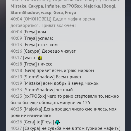
Mistake
,
Сакура
,
Infinite
,
ххГРОБхх
,
Majorka
,
IBoogi
,
StormShadow
,
wasp
,
Gera
,
Freya
40:04 [ОМОНОВЕЦ] Дадим мафии время
договориться. Приват включен!
40:04
[Freya] ком
40:09
[Freya] успела:
40:13
[Freya] ого я ком
40:16
[Сакура] Деревцо чижует
40:17
[wasp]
40:18
[Freya] ничесе
40:18
[Gera] привет всем, играю мирком
40:19
[StormShadow] Всем привет
40:19
[Mistake] всем добрый вечер, чижок
40:23
[StormShadow] честный
40:23
[ххГРОБхх] чего то рано стартовали то, можно
было бы еще обождать минуточек 125
40:25
[Majorka] День прошел число сменилось, моя
роль не изменилась
40:26
[Gera] to[Freya]
40:27
[Сакура] не судьба мне в этом турнире мафить(