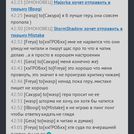
42:23 [ОМОНОВЕЦ]
Majorka хочет отправить в
тюрьму IBoogi
42:25
[wasp] to[Сакура] я б лучше геру, она совсем
пропала )
42:30 [ОМОНОВЕЦ]
StormShadow хочет отправить в
тюрьму Mistake
42:32
[Freya] to[ххГРОБхх] мне не нарвится что они
улицу не читали и пишут щас про то что я чатик
делаю ..а я просто в хорошем настроении
42:41
[Gera] to[Сакура] меня конечно же)
42:42
[ххГРОБхх] to[Freya] это хорошо что меня
провнуть, это значит я не проиграю критику чижам)
42:46
[Freya] to[wasp] ненад пока геру..мистаке
пишет не хорошо
42:50
[Сакура] to[wasp] гера просит не ее
42:51
[wasp] шторма не хочу, он хотя бы чатится
42:52
[IBoogi] to[Mistake] я не играю в пинг понг
чтобы ответку кидать не глядя
42:58
[Gera] to[wasp] я читаю и думаю)
43:01
[Freya] to[ххГРОБхх] хтя судя по вчерашней
партии..ты не оч