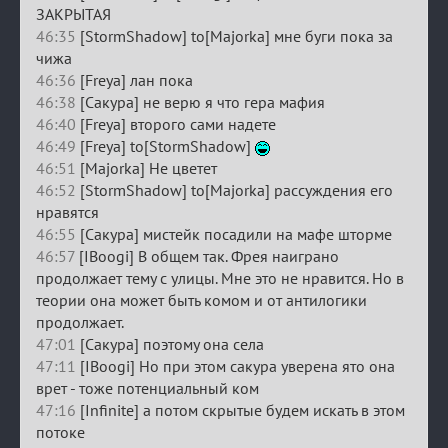
ЗАКРЫТАЯ
46:35
[StormShadow] to[Majorka] мне буги пока за
чижа
46:36
[Freya] лан пока
46:38
[Сакура] не верю я что гера мафия
46:40
[Freya] второго сами надете
46:49
[Freya] to[StormShadow]
46:51
[Majorka] Не цветет
46:52
[StormShadow] to[Majorka] рассуждения его
нравятся
46:55
[Сакура] мистейк посадили на мафе шторме
46:57
[IBoogi] В общем так. Фрея наиграно
продолжает тему с улицы. Мне это не нравится. Но в
теории она может быть комом и от антилогики
продолжает.
47:01
[Сакура] поэтому она села
47:11
[IBoogi] Но при этом сакура уверена ято она
врет - тоже потенциальный ком
47:16
[Infinite] а потом скрытые будем искать в этом
потоке