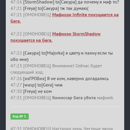
47:16
[StormShadow] to[Сакура] да почему я маф то?
47:21
[Freya] to[Сакура] тж так думаю(
47:21 [ОМОНОВЕЦ]
Мафиози Infinite покушается на
Gera.
47:22 [ОМОНОВЕЦ]
Мафиози StormShadow
покушается на Gera.
47:22
[Сакура] to[Majorka] я цвету и пахну если ты
обо мне)
47:23 [ОМОНОВЕЦ] Внимание! Сейчас будет
следующий ход.
47:26
[ххГРОБхх] Я не ком, наверно догадались
47:27
[wasp] to[Gera] чиж
47:30
[Freya] не ком
47:31 [ОМОНОВЕЦ]
Комиссар Gera убита
мафией.
Ход № 3.
47:31 [ОМОНОВЕЦ] Наступил день. Честные люди