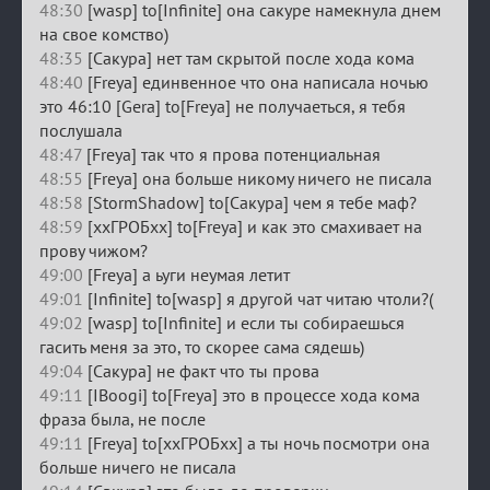
48:30
[wasp] to[Infinite] она сакуре намекнула днем
на свое комство)
48:35
[Сакура] нет там скрытой после хода кома
48:40
[Freya] единвенное что она написала ночью
это 46:10 [Gera] to[Freya] не получаеться, я тебя
послушала
48:47
[Freya] так что я прова потенциальная
48:55
[Freya] она больше никому ничего не писала
48:58
[StormShadow] to[Сакура] чем я тебе маф?
48:59
[ххГРОБхх] to[Freya] и как это смахивает на
прову чижом?
49:00
[Freya] а ьуги неумая летит
49:01
[Infinite] to[wasp] я другой чат читаю чтоли?(
49:02
[wasp] to[Infinite] и если ты собираешься
гасить меня за это, то скорее сама сядешь)
49:04
[Сакура] не факт что ты прова
49:11
[IBoogi] to[Freya] это в процессе хода кома
фраза была, не после
49:11
[Freya] to[ххГРОБхх] а ты ночь посмотри она
больше ничего не писала