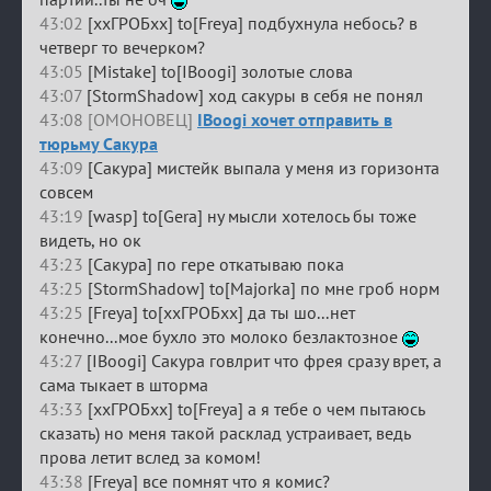
43:02
[ххГРОБхх] to[Freya] подбухнула небось? в
четверг то вечерком?
43:05
[Mistake] to[IBoogi] золотые слова
43:07
[StormShadow] ход сакуры в себя не понял
43:08 [ОМОНОВЕЦ]
IBoogi хочет отправить в
тюрьму Сакура
43:09
[Сакура] мистейк выпала у меня из горизонта
совсем
43:19
[wasp] to[Gera] ну мысли хотелось бы тоже
видеть, но ок
43:23
[Сакура] по гере откатываю пока
43:25
[StormShadow] to[Majorka] по мне гроб норм
43:25
[Freya] to[ххГРОБхх] да ты шо...нет
конечно...мое бухло это молоко безлактозное
43:27
[IBoogi] Сакура говлрит что фрея сразу врет, а
сама тыкает в шторма
43:33
[ххГРОБхх] to[Freya] а я тебе о чем пытаюсь
сказать) но меня такой расклад устраивает, ведь
прова летит вслед за комом!
43:38
[Freya] все помнят что я комис?