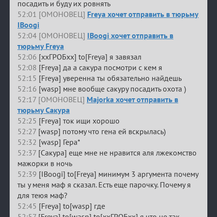
посадить и буду их ровнять
52:01 [ОМОНОВЕЦ]
Freya хочет отправить в тюрьму
IBoogi
52:04 [ОМОНОВЕЦ]
IBoogi хочет отправить в
тюрьму Freya
52:06
[ххГРОБхх] to[Freya] я завязал
52:08
[Freya] да а сакура посмотри с кем я
52:15
[Freya] уверенна ты обязательно найдешь
52:16
[wasp] мне вообще сакуру посадить охота )
52:17 [ОМОНОВЕЦ]
Majorka хочет отправить в
тюрьму Сакура
52:25
[Freya] ток ищи хорошо
52:27
[wasp] потому что гена ей вскрылась)
52:32
[wasp] Гера*
52:37
[Сакура] еще мне не нравится аля лжекомство
мажорки в ночь
52:39
[IBoogi] to[Freya] минимум 3 аргумента почему
ты у меня маф я сказал. Есть еще парочку. Почему я
для теюя маф?
52:45
[Freya] to[wasp] где
52:57
[Freya] to[wasp] to[ххГРОБхх] я что не так