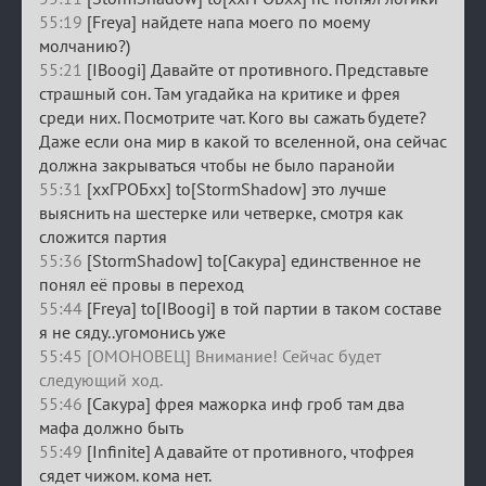
55:19
[Freya] найдете напа моего по моему
молчанию?)
55:21
[IBoogi] Давайте от противного. Представьте
страшный сон. Там угадайка на критике и фрея
среди них. Посмотрите чат. Кого вы сажать будете?
Даже если она мир в какой то вселенной, она сейчас
должна закрываться чтобы не было паранойи
55:31
[ххГРОБхх] to[StormShadow] это лучше
выяснить на шестерке или четверке, смотря как
сложится партия
55:36
[StormShadow] to[Сакура] единственное не
понял её провы в переход
55:44
[Freya] to[IBoogi] в той партии в таком составе
я не сяду..угомонись уже
55:45 [ОМОНОВЕЦ] Внимание! Сейчас будет
следующий ход.
55:46
[Сакура] фрея мажорка инф гроб там два
мафа должно быть
55:49
[Infinite] А давайте от противного, чтофрея
сядет чижом. кома нет.