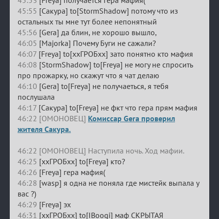
45:53
[Freya] получается гера мафия(
45:55
[Сакура] to[StormShadow] потому что из
остальных ты мне тут более непонятный
45:56
[Gera] да блин, не хорошо вышло,
46:05
[Majorka] Почему Буги не сажали?
46:07
[Freya] to[ххГРОБхх] зато понятно кто мафия
46:08
[StormShadow] to[Freya] не могу не спросить
про прожарку, но скажут что я чат делаю
46:10
[Gera] to[Freya] не получаеться, я тебя
послушала
46:17
[Сакура] to[Freya] не фкт что гера прям мафия
46:22 [ОМОНОВЕЦ]
Комиссар Gera проверил
жителя Сакура.
46:22 [ОМОНОВЕЦ] Наступила ночь. Ход мафии.
46:25
[ххГРОБхх] to[Freya] кто?
46:26
[Freya] гера мафия(
46:28
[wasp] я одна не поняла где мистейк выпала у
вас ?)
46:29
[Freya] эх
46:31
[ххГРОБхх] to[IBoogi] маф СКРЫТАЯ