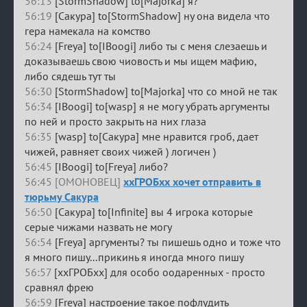
56:13
[StormShadow] to[Majorka] я?
56:19
[Сакура] to[StormShadow] ну она видела что
гера намекала на комство
56:24
[Freya] to[IBoogi] либо ты с меня слезаешь и
доказываешь свою чиовость и мы ищем мафию,
либо сядешь тут ты
56:30
[StormShadow] to[Majorka] что со мной не так
56:34
[IBoogi] to[wasp] я не могу убрать аргументы
по ней и просто закрыть на них глаза
56:35
[wasp] to[Сакура] мне нравится гроб, дает
чижей, равняет своих чижей ) логичен )
56:45
[IBoogi] to[Freya] либо?
56:45 [ОМОНОВЕЦ]
ххГРОБхх хочет отправить в
тюрьму Сакура
56:50
[Сакура] to[Infinite] вы 4 игрока которые
серые чижами назвать не могу
56:54
[Freya] аргументы? ты пишешь одно и тоже что
я много пишу...прикинь я иногда много пишу
56:57
[ххГРОБхх] для особо оодаренных - просто
сравнял фрею
56:59
[Freya] настроение такое пофлудить