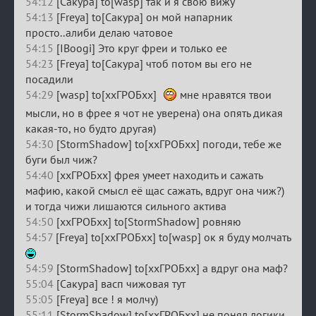
54:12
[Сакура] to[wasp] так и я свою вижу
54:13
[Freya] to[Сакура] он мой напарник
просто..алиби делаю чатовое
54:15
[IBoogi] Это круг фреи и только ее
54:23
[Freya] to[Сакура] чтоб потом вы его не
посадили
54:29
[wasp] to[ххГРОБхх]
мне нравятся твои
мысли, но в фрее я чот не уверена) она опять дикая
какая-то, но будто другая)
54:30
[StormShadow] to[ххГРОБхх] погоди, тебе же
буги был чиж?
54:40
[ххГРОБхх] фрея умеет находить и сажать
мафию, какой смысл её щас сажать, вдруг она чиж?)
и тогда чижи лишаются сильного актива
54:50
[ххГРОБхх] to[StormShadow] ровняю
54:57
[Freya] to[ххГРОБхх] to[wasp] ок я буду молчать
54:59
[StormShadow] to[ххГРОБхх] а вдруг она маф?
55:04
[Сакура] васп чижовая тут
55:05
[Freya] все ! я молчу)
55:11
[StormShadow] to[ххГРОБхх] не понял логики