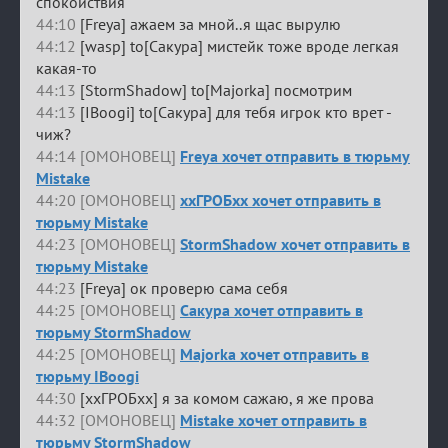
спокойствия
44:10
[Freya] ажаем за мной..я щас вырулю
44:12
[wasp] to[Сакура] мистейк тоже вроде легкая
какая-то
44:13
[StormShadow] to[Majorka] посмотрим
44:13
[IBoogi] to[Сакура] для тебя игрок кто врет -
чиж?
44:14 [ОМОНОВЕЦ]
Freya хочет отправить в тюрьму
Mistake
44:20 [ОМОНОВЕЦ]
ххГРОБхх хочет отправить в
тюрьму Mistake
44:23 [ОМОНОВЕЦ]
StormShadow хочет отправить в
тюрьму Mistake
44:23
[Freya] ок проверю сама себя
44:25 [ОМОНОВЕЦ]
Сакура хочет отправить в
тюрьму StormShadow
44:25 [ОМОНОВЕЦ]
Majorka хочет отправить в
тюрьму IBoogi
44:30
[ххГРОБхх] я за комом сажаю, я же прова
44:32 [ОМОНОВЕЦ]
Mistake хочет отправить в
тюрьму StormShadow