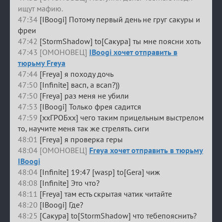
ищут мафию.
47:34
[IBoogi] Потому первый день не груг сакуры и
фреи
47:42
[StormShadow] to[Сакура] ты мне поясни хоть
47:43 [ОМОНОВЕЦ]
IBoogi хочет отправить в
тюрьму Freya
47:44
[Freya] я походу дочь
47:50
[Infinite] васп, а всап?))
47:50
[Freya] раз меня не убили
47:53
[IBoogi] Только фрея садится
47:59
[ххГРОБхх] чего таким прицельным выстрелом
то, научите меня так же стрелять. сиги
48:01
[Freya] я проверка геры
48:04 [ОМОНОВЕЦ]
Freya хочет отправить в тюрьму
IBoogi
48:04
[Infinite] 19:47 [wasp] to[Gera] чиж
48:08
[Infinite] Это что?
48:11
[Freya] там есть скрытая чатик читайте
48:20
[IBoogi] Где?
48:25
[Сакура] to[StormShadow] что тебепояснить?