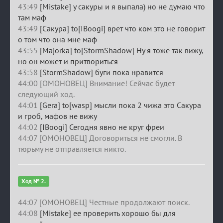
43:49
[Mistake] у сакуры и я выпала) но не думаю что
там маф
43:49
[Сакура] to[IBoogi] врет что ком это не говорит
о том что она мне маф
43:55
[Majorka] to[StormShadow] Ну я тоже так вижу,
но он может и притвориться
43:58
[StormShadow] буги пока нравится
44:00 [ОМОНОВЕЦ] Внимание! Сейчас будет
следующий ход.
44:01
[Gera] to[wasp] мысли пока 2 чижа это Сакура
и гроб, мафов не вижу
44:02
[IBoogi] Сегодня явно не круг фреи
44:07 [ОМОНОВЕЦ] Договориться не смогли. В
тюрьму не отправляется никто.
Ход № 2.
44:07 [ОМОНОВЕЦ] Честные продолжают поиск.
44:08
[Mistake] ее проверить хорошо бы для