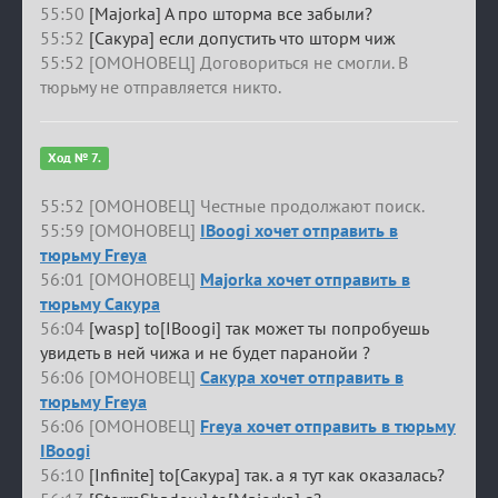
55:50
[Majorka] А про шторма все забыли?
55:52
[Сакура] если допустить что шторм чиж
55:52 [ОМОНОВЕЦ] Договориться не смогли. В
тюрьму не отправляется никто.
Ход № 7.
55:52 [ОМОНОВЕЦ] Честные продолжают поиск.
55:59 [ОМОНОВЕЦ]
IBoogi хочет отправить в
тюрьму Freya
56:01 [ОМОНОВЕЦ]
Majorka хочет отправить в
тюрьму Сакура
56:04
[wasp] to[IBoogi] так может ты попробуешь
увидеть в ней чижа и не будет паранойи ?
56:06 [ОМОНОВЕЦ]
Сакура хочет отправить в
тюрьму Freya
56:06 [ОМОНОВЕЦ]
Freya хочет отправить в тюрьму
IBoogi
56:10
[Infinite] to[Сакура] так. а я тут как оказалась?