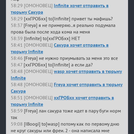
58:29 [ОМОНОВЕЦ]
Infinite хочет отправить в
тюрьму Сакура
58:29
[ххГРОБхх] to[Infinite] привет ты мафишь?
58:37
[Freya] я не примеряю..я реально подумала
прова была после хода кома на меня
58:39
[Infinite] to[ххГРОБхх] НЕТ
58:41 [ОМОНОВЕЦ]
Сакура хочет отправить в
тюрьму Infinite
58:46
[Freya] не нужно приумывать за меня это все
58:47
[ххГРОБхх] to[Infinite] а если да?
58:48 [ОМОНОВЕЦ]
wasp хочет отправить в тюрьму
Infinite
58:48 [ОМОНОВЕЦ]
Freya хочет отправить в тюрьму
Сакура
58:51 [ОМОНОВЕЦ]
ххГРОБхх хочет отправить в
тюрьму Infinite
58:59
[Freya] лан сакура тоже идет в пару буги норм
так
59:08
[IBoogi] to[wasp] потому как по первому дню
не круг сакуры или фреи. 2 - она написала мне