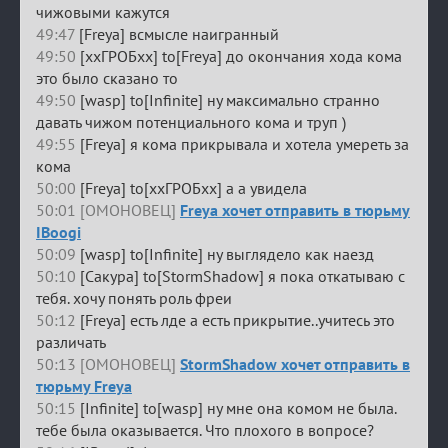
чижовыми кажутся
49:47
[Freya] всмысле наигранный
49:50
[ххГРОБхх] to[Freya] до окончания хода кома
это было сказано то
49:50
[wasp] to[Infinite] ну максимально странно
давать чижом потенциального кома и труп )
49:55
[Freya] я кома прикрывала и хотела умереть за
кома
50:00
[Freya] to[ххГРОБхх] а а увидела
50:01 [ОМОНОВЕЦ]
Freya хочет отправить в тюрьму
IBoogi
50:09
[wasp] to[Infinite] ну выглядело как наезд
50:10
[Сакура] to[StormShadow] я пока откатываю с
тебя. хочу понять роль фреи
50:12
[Freya] есть лде а есть прикрытие..учитесь это
различать
50:13 [ОМОНОВЕЦ]
StormShadow хочет отправить в
тюрьму Freya
50:15
[Infinite] to[wasp] ну мне она комом не была.
тебе была оказывается. Что плохого в вопросе?