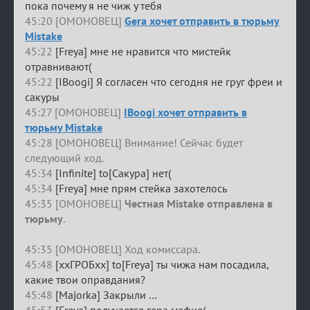
пока почему я не чиж у тебя
45:20 [ОМОНОВЕЦ]
Gera хочет отправить в тюрьму
Mistake
45:22
[Freya] мне не нравится что мистейк
отравнивают(
45:22
[IBoogi] Я согласен что сегодня не груг фреи и
сакуры
45:27 [ОМОНОВЕЦ]
IBoogi хочет отправить в
тюрьму Mistake
45:28 [ОМОНОВЕЦ] Внимание! Сейчас будет
следующий ход.
45:34
[Infinite] to[Сакура] нет(
45:34
[Freya] мне прям стейка захотелось
45:35 [ОМОНОВЕЦ]
Честная Mistake отправлена в
тюрьму
.
45:35 [ОМОНОВЕЦ] Ход комиссара.
45:48
[ххГРОБхх] to[Freya] ты чижа нам посадила,
какие твои оправдания?
45:48
[Majorka] Закрыли …