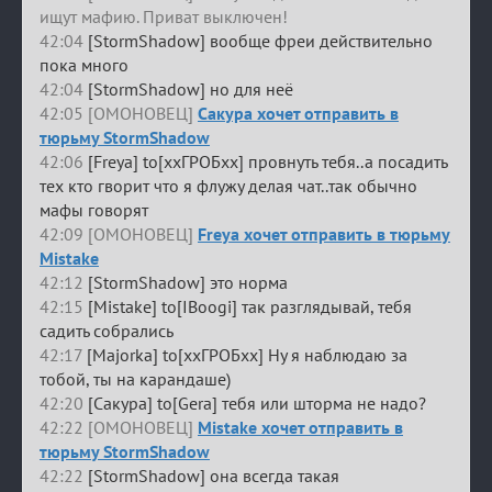
ищут мафию. Приват выключен!
42:04
[StormShadow] вообще фреи действительно
пока много
42:04
[StormShadow] но для неё
42:05 [ОМОНОВЕЦ]
Сакура хочет отправить в
тюрьму StormShadow
42:06
[Freya] to[ххГРОБхх] провнуть тебя..а посадить
тех кто гворит что я флужу делая чат..так обычно
мафы говорят
42:09 [ОМОНОВЕЦ]
Freya хочет отправить в тюрьму
Mistake
42:12
[StormShadow] это норма
42:15
[Mistake] to[IBoogi] так разглядывай, тебя
садить собрались
42:17
[Majorka] to[ххГРОБхх] Ну я наблюдаю за
тобой, ты на карандаше)
42:20
[Сакура] to[Gera] тебя или шторма не надо?
42:22 [ОМОНОВЕЦ]
Mistake хочет отправить в
тюрьму StormShadow
42:22
[StormShadow] она всегда такая