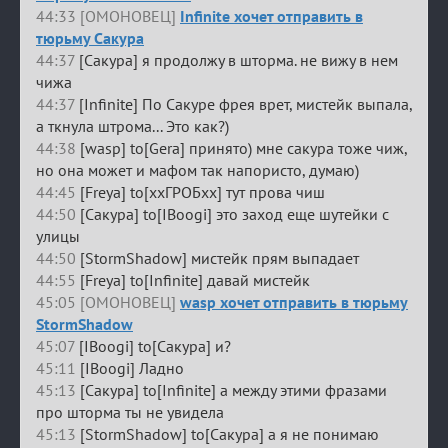
44:33 [ОМОНОВЕЦ]
Infinite хочет отправить в
тюрьму Сакура
44:37
[Сакура] я продолжу в шторма. не вижу в нем
чижа
44:37
[Infinite] По Сакуре фрея врет, мистейк выпала,
а ткнула штрома... Это как?)
44:38
[wasp] to[Gera] принято) мне сакура тоже чиж,
но она может и мафом так напористо, думаю)
44:45
[Freya] to[ххГРОБхх] тут прова чиш
44:50
[Сакура] to[IBoogi] это заход еще шутейки с
улицы
44:50
[StormShadow] мистейк прям выпадает
44:55
[Freya] to[Infinite] давай мистейк
45:05 [ОМОНОВЕЦ]
wasp хочет отправить в тюрьму
StormShadow
45:07
[IBoogi] to[Сакура] и?
45:11
[IBoogi] Ладно
45:13
[Сакура] to[Infinite] а между этими фразами
про шторма ты не увидела
45:13
[StormShadow] to[Сакура] а я не понимаю