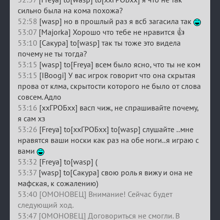
сильно была на кома похожа?
52:58
[wasp] но в прошлый раз я всб загасила так
53:07
[Majorka] Хорошо что тебе не нравится 👍
53:10
[Сакура] to[wasp] так ты тоже это видела
почему не ты тогда?
53:15
[wasp] to[Freya] всем было ясно, что ты не ком
53:15
[IBoogi] У вас игрок говорит что она скрытая
прова от клма, скрытости которого не было от слова
совсем. Адло
53:16
[ххГРОБхх] васп чиж, не спрашивайте почему,
я сам хз
53:26
[Freya] to[ххГРОБхх] to[wasp] слушайте ..мне
нравятся ваши носки как раз на обе ноги..я играю с
вами
53:32
[Freya] to[wasp] (
53:37
[wasp] to[Сакура] свою роль я вижу и она не
мафская, к сожалению)
53:40 [ОМОНОВЕЦ] Внимание! Сейчас будет
следующий ход.
53:47 [ОМОНОВЕЦ] Договориться не смогли. В