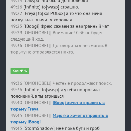
49:14
[Сакура] это было до проверки
49:16
[Infinite] to[wasp] страшно.
49:22
[Freya] to[ххГРОБхх] а то что она меня
послушала..значит я хорошая
49:25
[IBoogi] Фрею сажаем за наигранный чат
49:29 [ОМОНОВЕЦ] Внимание! Сейчас будет
следующий ход.
49:36 [ОМОНОВЕЦ] Договориться не смогли. В
тюрьму не отправляется никто.
Ход № 4.
49:36 [ОМОНОВЕЦ] Честные продолжают поиск.
49:36
[Infinite] to[wasp] я у тебя попросила
пояснений. а ты агришься
49:40 [ОМОНОВЕЦ]
IBoogi хочет отправить в
тюрьму Freya
49:45 [ОМОНОВЕЦ]
Majorka хочет отправить в
тюрьму IBoogi
49:45
[StormShadow] мне пока буги и гроб