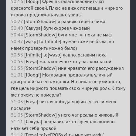
50:16
[IBoogi] Фрея пыталась зваолнить чат
краснотой своей. Плюс не вижк потивации мирного
игрока продолжать чушь с улицы.
50:27
[StormShadow] я равняю своего чижа
50:40
[Сакура] буги скорее чижовый
50:44
[StormShadow] буги мне тут пока не маф
50:47
[wasp] to[Infinite] ну мне тоже не была, но
намек проверить можно было)
50:53
[Infinite] to[wasp] ладно. оставим пока
50:53
[Freya] жаль конечно что у нас ком такой
50:53
[StormShadow] мне нравятся его рассуждения
51:01
[IBoogi] Мотивация продолжать уличный
доигровой чат есть у допки. Но никак не у мирного,
где цель мирного показать свою мирную роль. К тому
же почему не померла?
51:03
[Freya] чистая победа мафии тут..если меня
посадите
51:05
[StormShadow] у него чат реально чижовый
51:11
[Сакура] ненравится что фрея так активно
назывет себя провой
51:12
[Freya] to[ххГРОБхх] ты мне чет маф (