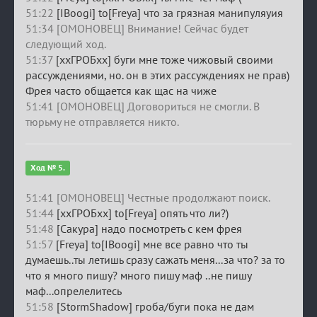
51:22
[IBoogi] to[Freya] что за грязная манипуляуия
51:34 [ОМОНОВЕЦ] Внимание! Сейчас будет
следующий ход.
51:37
[ххГРОБхх] буги мне тоже чижовый своими
рассуждениями, но. он в этих рассуждениях не прав)
Фрея часто общается как щас на чиже
51:41 [ОМОНОВЕЦ] Договориться не смогли. В
тюрьму не отправляется никто.
Ход № 5.
51:41 [ОМОНОВЕЦ] Честные продолжают поиск.
51:44
[ххГРОБхх] to[Freya] опять что ли?)
51:48
[Сакура] надо посмотреть с кем фрея
51:57
[Freya] to[IBoogi] мне все равно что ты
думаешь..ты летишь сразу сажать меня...за что? за то
что я много пишу? много пишу маф ..не пишу
маф...опрелелитесь
51:58
[StormShadow] гроба/буги пока не дам