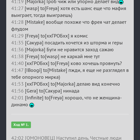
41:19
[Majorka] Гроб чиж или упорно делает вид
41:27
[wasp] to[Freya] хотя есть шанс еще что мафия
выиграет, тогда выиграешь)
41:28
[Mistake] вообще похоже что фрея чат делает
флудом
41:29
[Freya] to[ххГРОБхх] я комис
41:35
[Сакура] посадить хочется из шторма и геры
41:36
[Majorka] Буги не нравится заход сажаю
41:38
[Freya] to[wasp] не каркай мне тут
41:40
[ххГРОБхх] to[Freya] ково хочешь провнуть?
41:47
[IBoogi] to[Mistake] пжди, я еще не разглядел в
тебе опорного мирка)
41:53
[ххГРОБхх] to[Majorka] делаю вид конечно
41:56
[Gera] to[Сакура] нинада
42:01
[Infinite] to[Freya] хорошо, что не женщина-
динамо
Ход № 1.
42:02 [ОМОНОВЕЦ] Наступил день. Честные люди