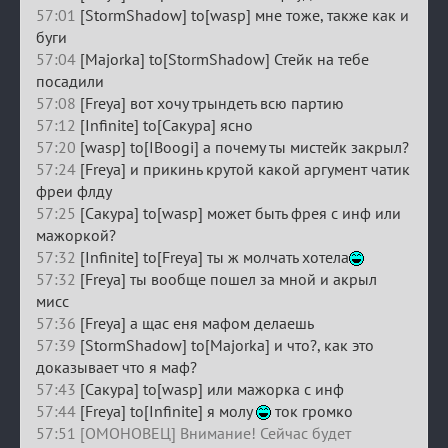
57:01
[StormShadow] to[wasp] мне тоже, также как и
буги
57:04
[Majorka] to[StormShadow] Стейк на тебе
посадили
57:08
[Freya] вот хочу трындеть всю партию
57:12
[Infinite] to[Сакура] ясно
57:20
[wasp] to[IBoogi] а почему ты мистейк закрыл?
57:24
[Freya] и прикинь крутой какой аргумент чатик
фреи флду
57:25
[Сакура] to[wasp] может быть фрея с инф или
мажоркой?
57:32
[Infinite] to[Freya] ты ж молчать хотела
57:32
[Freya] ты вообще пошел за мной и акрыл
мисс
57:36
[Freya] а щас еня мафом делаешь
57:39
[StormShadow] to[Majorka] и что?, как это
доказывает что я маф?
57:43
[Сакура] to[wasp] или мажорка с инф
57:44
[Freya] to[Infinite] я молу
ток громко
57:51 [ОМОНОВЕЦ] Внимание! Сейчас будет