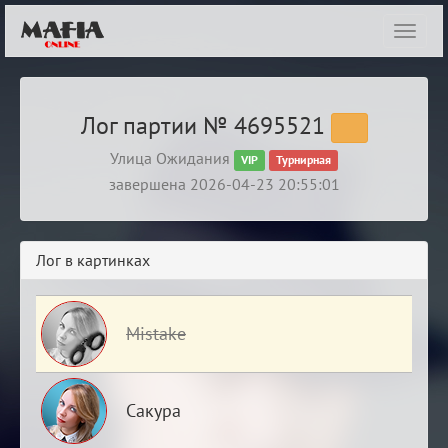
Показ
навиг
Лог партии № 4695521
Улица Ожидания
VIP
Турнирная
завершена 2026-04-23 20:55:01
Лог в картинках
Mistake
Сакура