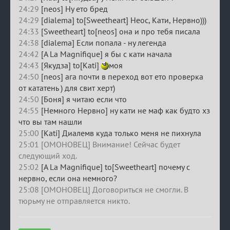
24:29
[neos] Ну ето бред
24:29
[dialema] to[Sweetheart] Неос, Кати, Нервно)))
24:33
[Sweetheart] to[neos] она и про тебя писала
24:38
[dialema] Если попала - ну легенда
24:42
[A La Magnifique] я бы с кати начала
24:43
[Якудза] to[Kati]
моя
24:50
[neos] ага почти в переход вот ето проверка
от кататень ) для свит херт)
24:50
[Боня] я читаю если что
24:55
[Немного Нервно] ну кати не маф как будто хз
что вы там нашли
25:00
[Kati] Диалемв куда только меня не пихнула
25:01 [ОМОНОВЕЦ] Внимание! Сейчас будет
следующий ход.
25:02
[A La Magnifique] to[Sweetheart] почему с
нервно, если она немного?
25:08 [ОМОНОВЕЦ] Договориться не смогли. В
тюрьму не отправляется никто.