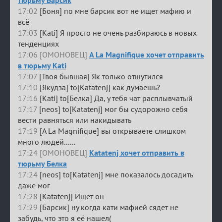
17:02
[Боня] по мне барсик вот не ищет мафию и
всё
17:03
[Kati] Я просто не очень разбираюсь в новых
тенденциях
17:06 [ОМОНОВЕЦ]
A La Magnifique хочет отправить
в тюрьму Kati
17:07
[Твоя бывшая] Як только отшутился
17:10
[Якудза] to[Katatenj] как думаешь?
17:16
[Kati] to[Белка] Да, у тебя чат расплывчатый
17:17
[neos] to[Katatenj] мог бы судорожно себя
вести равняться или накидывать
17:19
[A La Magnifique] вы открываете слишком
много людей......
17:24 [ОМОНОВЕЦ]
Katatenj хочет отправить в
тюрьму Белка
17:24
[neos] to[Katatenj] мне показалось досадить
даже мог
17:28
[Katatenj] Ищет он
17:29
[Барсик] ну когда кати мафией сядет не
забудь, что это я её нашел(