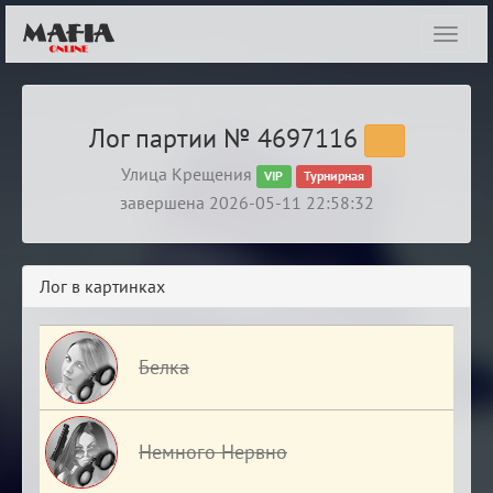
Показ
навиг
Лог партии № 4697116
Улица Крещения
VIP
Турнирная
завершена 2026-05-11 22:58:32
Лог в картинках
Белка
Немного Нервно