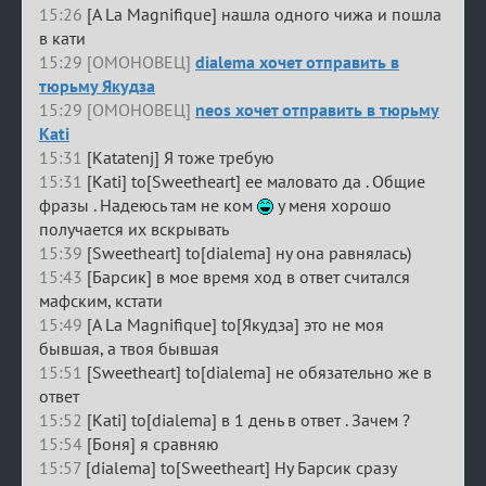
15:26
[A La Magnifique] нашла одного чижа и пошла
в кати
15:29 [ОМОНОВЕЦ]
dialema хочет отправить в
тюрьму Якудза
15:29 [ОМОНОВЕЦ]
neos хочет отправить в тюрьму
Kati
15:31
[Katatenj] Я тоже требую
15:31
[Kati] to[Sweetheart] ее маловато да . Общие
фразы . Надеюсь там не ком
у меня хорошо
получается их вскрывать
15:39
[Sweetheart] to[dialema] ну она равнялась)
15:43
[Барсик] в мое время ход в ответ считался
мафским, кстати
15:49
[A La Magnifique] to[Якудза] это не моя
бывшая, а твоя бывшая
15:51
[Sweetheart] to[dialema] не обязательно же в
ответ
15:52
[Kati] to[dialema] в 1 день в ответ . Зачем ?
15:54
[Боня] я сравняю
15:57
[dialema] to[Sweetheart] Ну Барсик сразу