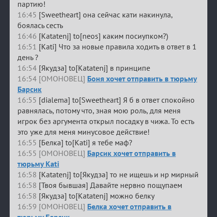
партию!
16:45
[Sweetheart] она сейчас кати накинула,
боялась сесть
16:46
[Katatenj] to[neos] каким посиупком?)
16:51
[Kati] Что за новые правила ходить в ответ в 1
день ?
16:54
[Якудза] to[Katatenj] в принципе
16:54 [ОМОНОВЕЦ]
Боня хочет отправить в тюрьму
Барсик
16:55
[dialema] to[Sweetheart] Я б в ответ спокойно
равнялась, потому что, зная мою роль, для меня
игрок без аргумента открыл посадку в чижа. То есть
это уже для меня минусовое действие!
16:55
[Белка] to[Kati] я тебе маф?
16:55 [ОМОНОВЕЦ]
Барсик хочет отправить в
тюрьму Kati
16:58
[Katatenj] to[Якудза] то не ищешь и нр мирный
16:58
[Твоя бывшая] Давайте нервно пощупаем
16:58
[Якудза] to[Katatenj] можно белку
16:59 [ОМОНОВЕЦ]
Белка хочет отправить в
тюрьму Барсик