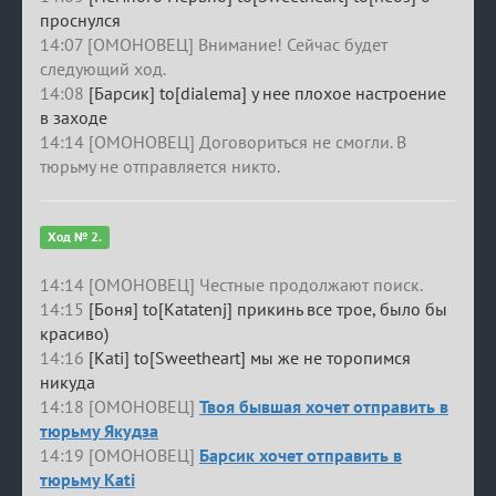
проснулся
14:07 [ОМОНОВЕЦ] Внимание! Сейчас будет
следующий ход.
14:08
[Барсик] to[dialema] у нее плохое настроение
в заходе
14:14 [ОМОНОВЕЦ] Договориться не смогли. В
тюрьму не отправляется никто.
Ход № 2.
14:14 [ОМОНОВЕЦ] Честные продолжают поиск.
14:15
[Боня] to[Katatenj] прикинь все трое, было бы
красиво)
14:16
[Kati] to[Sweetheart] мы же не торопимся
никуда
14:18 [ОМОНОВЕЦ]
Твоя бывшая хочет отправить в
тюрьму Якудза
14:19 [ОМОНОВЕЦ]
Барсик хочет отправить в
тюрьму Kati