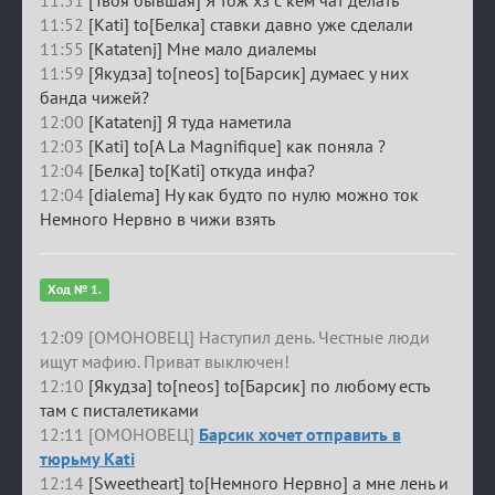
11:52
[Kati] to[Белка] ставки давно уже сделали
11:55
[Katatenj] Мне мало диалемы
11:59
[Якудза] to[neos] to[Барсик] думаес у них
банда чижей?
12:00
[Katatenj] Я туда наметила
12:03
[Kati] to[A La Magnifique] как поняла ?
12:04
[Белка] to[Kati] откуда инфа?
12:04
[dialema] Ну как будто по нулю можно ток
Немного Нервно в чижи взять
Ход № 1.
12:09 [ОМОНОВЕЦ] Наступил день. Честные люди
ищут мафию. Приват выключен!
12:10
[Якудза] to[neos] to[Барсик] по любому есть
там с писталетиками
12:11 [ОМОНОВЕЦ]
Барсик хочет отправить в
тюрьму Kati
12:14
[Sweetheart] to[Немного Нервно] а мне лень и