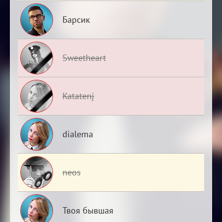
Барсик
Sweetheart
Katatenj
dialema
neos
Твоя бывшая