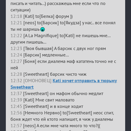
писать и читать...) расскажешь мне если что по
ситуации)
12:18
[Kati] to[Белка] форум ))
12:21
[neos] to[Барсик] to[Якудза] у нас.. все понял
ты не шаришь
12:22
[A La Magnifique] to[Kati] не пишешь мне...
другим пишешь...
12:23
[Твоя бывшая] А барсик с двух ног прям
12:24
[Барсик] медленные...
12:27
[Боня] если диалема маф кататень точно не с
ней
12:28
[Sweetheart] барсик чисто чиж
12:32 [ОМОНОВЕЦ]
Kati хочет отправить в тюрьму
Sweetheart
12:37
[Sweetheart] он мафом обычно медлит
12:39
[Kati] Мне свит маловато
12:45
[Sweetheart] и в конце ходит
12:56
[Немного Нервно] to[Sweetheart] неос спит,
боня ждет что ей ктото напишет, я чиж у диалемы
12:57
[neos] А если мне чата много то что?((