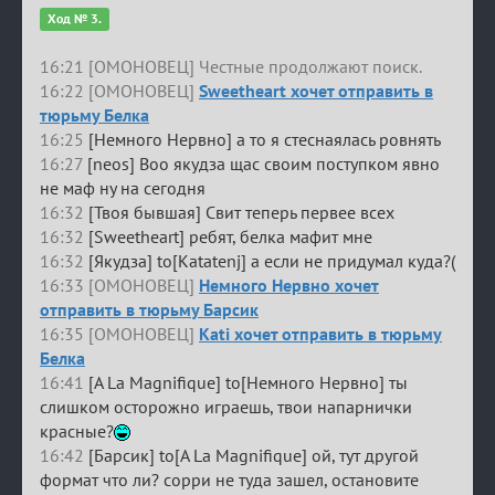
Ход № 3.
16:21 [ОМОНОВЕЦ] Честные продолжают поиск.
16:22 [ОМОНОВЕЦ]
Sweetheart хочет отправить в
тюрьму Белка
16:25
[Немного Нервно] а то я стеснаялась ровнять
16:27
[neos] Воо якудза щас своим поступком явно
не маф ну на сегодня
16:32
[Твоя бывшая] Свит теперь первее всех
16:32
[Sweetheart] ребят, белка мафит мне
16:32
[Якудза] to[Katatenj] а если не придумал куда?(
16:33 [ОМОНОВЕЦ]
Немного Нервно хочет
отправить в тюрьму Барсик
16:35 [ОМОНОВЕЦ]
Kati хочет отправить в тюрьму
Белка
16:41
[A La Magnifique] to[Немного Нервно] ты
слишком осторожно играешь, твои напарнички
красные?
16:42
[Барсик] to[A La Magnifique] ой, тут другой
формат что ли? сорри не туда зашел, остановите