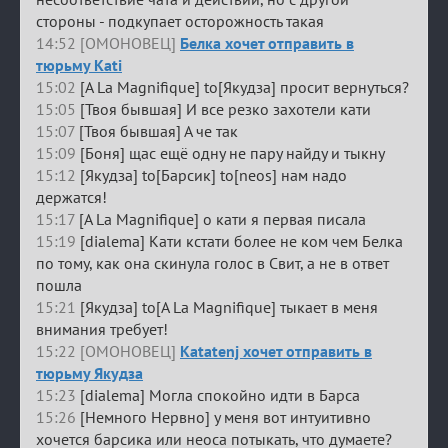
стороны - подкупает осторожность такая
14:52 [ОМОНОВЕЦ]
Белка хочет отправить в
тюрьму Kati
15:02
[A La Magnifique] to[Якудза] просит вернуться?
15:05
[Твоя бывшая] И все резко захотели кати
15:07
[Твоя бывшая] А че так
15:09
[Боня] щас ещё одну не пару найду и тыкну
15:12
[Якудза] to[Барсик] to[neos] нам надо
держатся!
15:17
[A La Magnifique] о кати я первая писала
15:19
[dialema] Кати кстати более не ком чем Белка
по тому, как она скинула голос в Свит, а не в ответ
пошла
15:21
[Якудза] to[A La Magnifique] тыкает в меня
внимания требует!
15:22 [ОМОНОВЕЦ]
Katatenj хочет отправить в
тюрьму Якудза
15:23
[dialema] Могла спокойно идти в Барса
15:26
[Немного Нервно] у меня вот интуитивно
хочется барсика или неоса потыкать, что думаете?