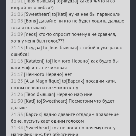
21:01
[Твоя бывшая] to[Якудза] каков % что и со
второй ты ошибся?)
21:06
[Sweetheart] to[Kati] ну на нее бы параноили
21:08
[Боня] давайте ни кто не будет ходить, дальше
тока я потыкаю)
21:09
[neos] кто-то спросит почему я не сравнял,
хотя у меня был голос???
21:13
[Якудза] to[Твоя бывшая] с тобой я уже разок
ошибся!
21:16
[Katatenj] to[Немного Нервно] как будто бы
кати маф и ты не чижовая
21:17
[Немного Нервно] нет
21:25
[A La Magnifique] to[Барсик] посадим кати,
потом нервно и возможно кату
21:26
[Твоя бывшая] Нервно маф мне
21:30
[Kati] to[Sweetheart] Посмотрим что будет
дальше
21:33
[Барсик] ладно давайте отдадим правление
боне, пусть тыкает одним голосом
21:34
[Sweetheart] ток не понятно почему неос у
магнифик чиж, без объяснений