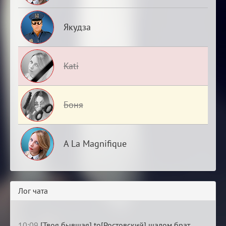
Якудза
Kati
Боня
A La Magnifique
Лог чата
10:09
[Твоя бывшая] to[Ростовский] шалом брат