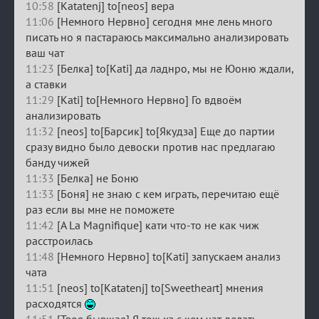
10:58
[Katatenj] to[neos] вера
11:06
[Немного Нервно] сегодня мне лень много
писать но я пастараюсь максимально анализировать
ваш чат
11:23
[Белка] to[Kati] да ладнро, мы не Юоню ждали,
а ставки
11:29
[Kati] to[Немного Нервно] Го вдвоём
анализировать
11:32
[neos] to[Барсик] to[Якудза] Еще до партии
сразу видно было девоски против нас предлагаю
банду чижей
11:33
[Белка] не Боню
11:33
[Боня] не знаю с кем играть, перечитаю ещё
раз если вы мне не поможете
11:42
[A La Magnifique] кати что-то не как чиж
расстроилась
11:48
[Немного Нервно] to[Kati] запускаем анализ
чата
11:51
[neos] to[Katatenj] to[Sweetheart] мнения
расходятся
11:51
[Твоя бывшая] Я тож хз с кем чат делать