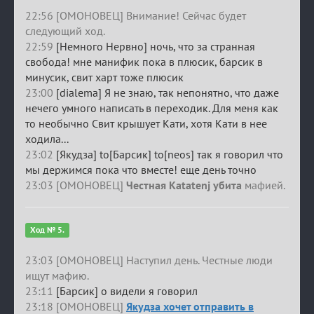
22:56 [ОМОНОВЕЦ] Внимание! Сейчас будет
следующий ход.
22:59
[Немного Нервно] ночь, что за странная
свобода! мне манифик пока в плюсик, барсик в
минусик, свит харт тоже плюсик
23:00
[dialema] Я не знаю, так непонятно, что даже
нечего умного написать в переходик. Для меня как
то необычно Свит крышует Кати, хотя Кати в нее
ходила...
23:02
[Якудза] to[Барсик] to[neos] так я говорил что
мы держимся пока что вместе! еще день точно
23:03 [ОМОНОВЕЦ]
Честная Katatenj убита
мафией.
Ход № 5.
23:03 [ОМОНОВЕЦ] Наступил день. Честные люди
ищут мафию.
23:11
[Барсик] о видели я говорил
23:18 [ОМОНОВЕЦ]
Якудза хочет отправить в