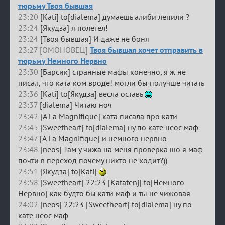
тюрьму Твоя бывшая
23:20
[Kati] to[dialema] думаешь алиби лепили ?
23:24
[Якудза] я полетел!
23:24
[Твоя бывшая] И даже не боня
23:27 [ОМОНОВЕЦ]
Твоя бывшая хочет отправить в
тюрьму Немного Нервно
23:30
[Барсик] странные мафы конечно, я ж не
писал, что ката ком вроде! могли бы получше читать
23:36
[Kati] to[Якудза] весла оставь
23:37
[dialema] Читаю ноч
23:42
[A La Magnifique] ката писала про кати
23:45
[Sweetheart] to[dialema] ну по кате неос маф
23:47
[A La Magnifique] и немного нервно
23:48
[neos] Там у чижа на меня проверка шо я маф
почти в переход почему никто не ходит?))
23:51
[Якудза] to[Kati]
23:58
[Sweetheart] 22:23 [Katatenj] to[Немного
Нервно] как будто бы кати маф и ты не чижовая
24:02
[neos] 22:23 [Sweetheart] to[dialema] ну по
кате неос маф