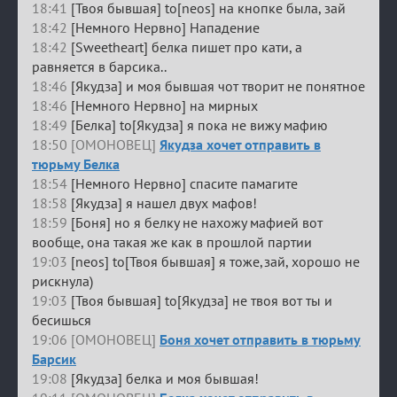
18:41
[Твоя бывшая] to[neos] на кнопке была, зай
18:42
[Немного Нервно] Нападение
18:42
[Sweetheart] белка пишет про кати, а
равняется в барсика..
18:46
[Якудза] и моя бывшая чот творит не понятное
18:46
[Немного Нервно] на мирных
18:49
[Белка] to[Якудза] я пока не вижу мафию
18:50 [ОМОНОВЕЦ]
Якудза хочет отправить в
тюрьму Белка
18:54
[Немного Нервно] спасите памагите
18:58
[Якудза] я нашел двух мафов!
18:59
[Боня] но я белку не нахожу мафией вот
вообще, она такая же как в прошлой партии
19:03
[neos] to[Твоя бывшая] я тоже,зай, хорошо не
рискнула)
19:03
[Твоя бывшая] to[Якудза] не твоя вот ты и
бесишься
19:06 [ОМОНОВЕЦ]
Боня хочет отправить в тюрьму
Барсик
19:08
[Якудза] белка и моя бывшая!