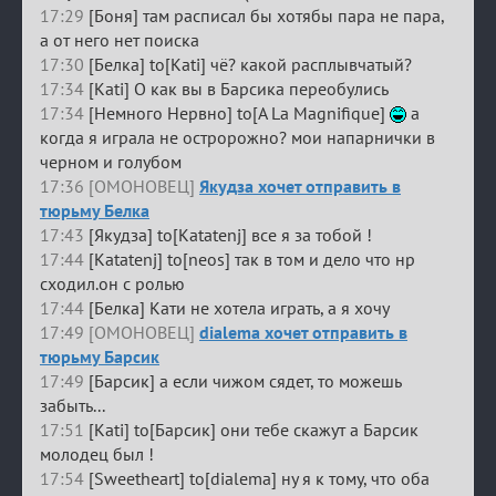
17:29
[Боня] там расписал бы хотябы пара не пара,
а от него нет поиска
17:30
[Белка] to[Kati] чё? какой расплывчатый?
17:34
[Kati] О как вы в Барсика переобулись
17:34
[Немного Нервно] to[A La Magnifique]
а
когда я играла не остророжно? мои напарнички в
черном и голубом
17:36 [ОМОНОВЕЦ]
Якудза хочет отправить в
тюрьму Белка
17:43
[Якудза] to[Katatenj] все я за тобой !
17:44
[Katatenj] to[neos] так в том и дело что нр
сходил.он с ролью
17:44
[Белка] Кати не хотела играть, а я хочу
17:49 [ОМОНОВЕЦ]
dialema хочет отправить в
тюрьму Барсик
17:49
[Барсик] а если чижом сядет, то можешь
забыть...
17:51
[Kati] to[Барсик] они тебе скажут а Барсик
молодец был !
17:54
[Sweetheart] to[dialema] ну я к тому, что оба