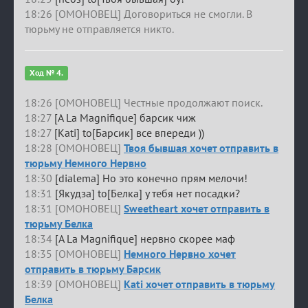
18:26 [ОМОНОВЕЦ] Договориться не смогли. В
тюрьму не отправляется никто.
Ход № 4.
18:26 [ОМОНОВЕЦ] Честные продолжают поиск.
18:27
[A La Magnifique] барсик чиж
18:27
[Kati] to[Барсик] все впереди ))
18:28 [ОМОНОВЕЦ]
Твоя бывшая хочет отправить в
тюрьму Немного Нервно
18:30
[dialema] Но это конечно прям мелочи!
18:31
[Якудза] to[Белка] у тебя нет посадки?
18:31 [ОМОНОВЕЦ]
Sweetheart хочет отправить в
тюрьму Белка
18:34
[A La Magnifique] нервно скорее маф
18:35 [ОМОНОВЕЦ]
Немного Нервно хочет
отправить в тюрьму Барсик
18:39 [ОМОНОВЕЦ]
Kati хочет отправить в тюрьму
Белка