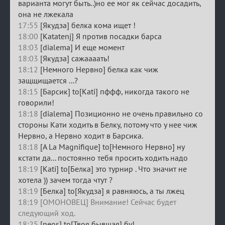
варианта могут быть..)но ее мог як сейчас досадить,
она не лжекала
17:55
[Якудза] белка кома ищет !
18:00
[Katatenj] Я против посадки барса
18:03
[dialema] И еще момент
18:03
[Якудза] сажаааать!
18:12
[Немного Нервно] белка как чиж
защщищается ...?
18:15
[Барсик] to[Kati] пффф, никогда такого не
говорили!
18:18
[dialema] Позиционно не очень правильно со
стороны Кати ходить в Белку, потому что у нее чиж
Нервно, а Нервно ходит в Барсика.
18:18
[A La Magnifique] to[Немного Нервно] ну
кстати да... постоянно тебя просить ходить надо
18:19
[Kati] to[Белка] это турнир . Что значит не
хотела )) зачем тогда чтут ?
18:19
[Белка] to[Якудза] я равняюсь, а ты лжец
18:19 [ОМОНОВЕЦ] Внимание! Сейчас будет
следующий ход.
18:25
[neos] to[Твоя бывшая] бу!