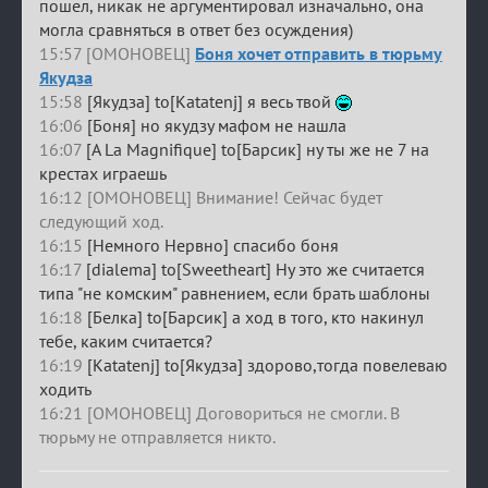
пошел, никак не аргументировал изначально, она
могла сравняться в ответ без осуждения)
15:57 [ОМОНОВЕЦ]
Боня хочет отправить в тюрьму
Якудза
15:58
[Якудза] to[Katatenj] я весь твой
16:06
[Боня] но якудзу мафом не нашла
16:07
[A La Magnifique] to[Барсик] ну ты же не 7 на
крестах играешь
16:12 [ОМОНОВЕЦ] Внимание! Сейчас будет
следующий ход.
16:15
[Немного Нервно] спасибо боня
16:17
[dialema] to[Sweetheart] Ну это же считается
типа "не комским" равнением, если брать шаблоны
16:18
[Белка] to[Барсик] а ход в того, кто накинул
тебе, каким считается?
16:19
[Katatenj] to[Якудза] здорово,тогда повелеваю
ходить
16:21 [ОМОНОВЕЦ] Договориться не смогли. В
тюрьму не отправляется никто.