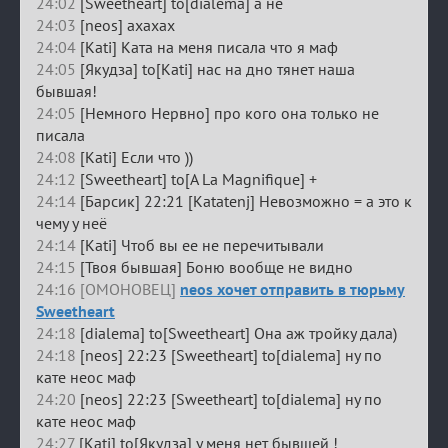
24:02
[Sweetheart] to[dialema] а не
24:03
[neos] ахахах
24:04
[Kati] Ката на меня писала что я маф
24:05
[Якудза] to[Kati] нас на дно тянет наша
бывшая!
24:05
[Немного Нервно] про кого она только не
писала
24:08
[Kati] Если что ))
24:12
[Sweetheart] to[A La Magnifique] +
24:14
[Барсик] 22:21 [Katatenj] Невозможно = а это к
чему у неё
24:14
[Kati] Чтоб вы ее не перечитывали
24:15
[Твоя бывшая] Боню вообще не видно
24:16 [ОМОНОВЕЦ]
neos хочет отправить в тюрьму
Sweetheart
24:18
[dialema] to[Sweetheart] Она аж тройку дала)
24:18
[neos] 22:23 [Sweetheart] to[dialema] ну по
кате неос маф
24:20
[neos] 22:23 [Sweetheart] to[dialema] ну по
кате неос маф
24:27
[Kati] to[Якудза] у меня нет бывшей !