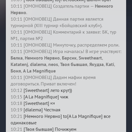
10:11 [ОМОНОВЕЦ] Создатель партии —
Немного
Нервно
.
10:11 [ОМОНОВЕЦ] Данная партия является
турнирной (XIII турнир «Бойцовский клуб»).
10:11 [ОМОНОВЕЦ] Комментарий к заявке: БК, тур
№1, партия №2
10:11 [ОМОНОВЕЦ] Минуточку, распределяем роли.
10:11 [ОМОНОВЕЦ] Игра началась! В игре участвуют:
Белка
,
Немного Нервно
,
Барсик
,
Sweetheart
,
Katatenj
,
dialema
,
neos
,
Твоя бывшая
,
Якудза
,
Kati
,
Боня
,
A La Magnifique
10:11 [ОМОНОВЕЦ] Дадим мафии время
договориться. Приват включен!
10:12
[Sweetheart] лето крут))
10:15
[A La Magnifique] чиж
10:18
[Sweetheart] 🍬
10:19
[dialema] Честная
10:21
[Немного Нервно] to[A La Magnifique] все
одинаковые
10:21
[Твоя бывшая] Почижуем