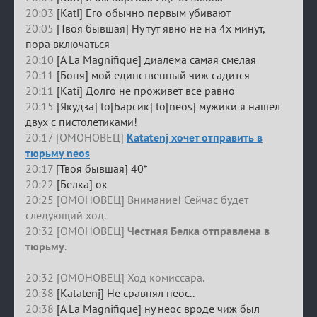
20:03
[Kati] Его обычно первым убивают
20:05
[Твоя бывшая] Ну тут явно не на 4х минут,
пора включаться
20:10
[A La Magnifique] диалема самая смелая
20:11
[Боня] мой единственный чиж садится
20:11
[Kati] Долго не проживет все равно
20:15
[Якудза] to[Барсик] to[neos] мужики я нашел
двух с пистолетиками!
20:17 [ОМОНОВЕЦ]
Katatenj хочет отправить в
тюрьму neos
20:17
[Твоя бывшая] 40*
20:22
[Белка] ок
20:25 [ОМОНОВЕЦ] Внимание! Сейчас будет
следующий ход.
20:32 [ОМОНОВЕЦ]
Честная Белка отправлена в
тюрьму
.
20:32 [ОМОНОВЕЦ] Ход комиссара.
20:38
[Katatenj] Не сравнял неос..
20:38
[A La Magnifique] ну неос вроде чиж был