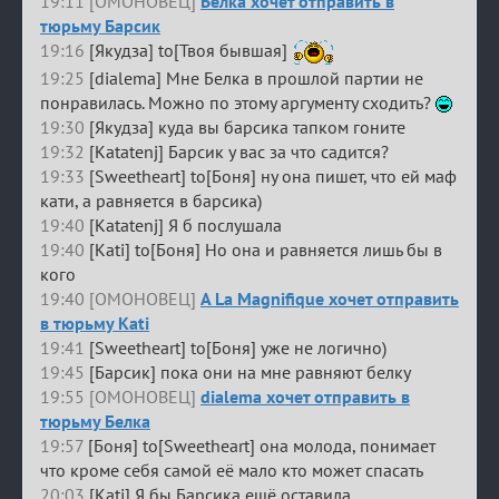
19:11 [ОМОНОВЕЦ]
Белка хочет отправить в
тюрьму Барсик
19:16
[Якудза] to[Твоя бывшая]
19:25
[dialema] Мне Белка в прошлой партии не
понравилась. Можно по этому аргументу сходить?
19:30
[Якудза] куда вы барсика тапком гоните
19:32
[Katatenj] Барсик у вас за что садится?
19:33
[Sweetheart] to[Боня] ну она пишет, что ей маф
кати, а равняется в барсика)
19:40
[Katatenj] Я б послушала
19:40
[Kati] to[Боня] Но она и равняется лишь бы в
кого
19:40 [ОМОНОВЕЦ]
A La Magnifique хочет отправить
в тюрьму Kati
19:41
[Sweetheart] to[Боня] уже не логично)
19:45
[Барсик] пока они на мне равняют белку
19:55 [ОМОНОВЕЦ]
dialema хочет отправить в
тюрьму Белка
19:57
[Боня] to[Sweetheart] она молода, понимает
что кроме себя самой её мало кто может спасать
20:03
[Kati] Я бы Барсика ещё оставила