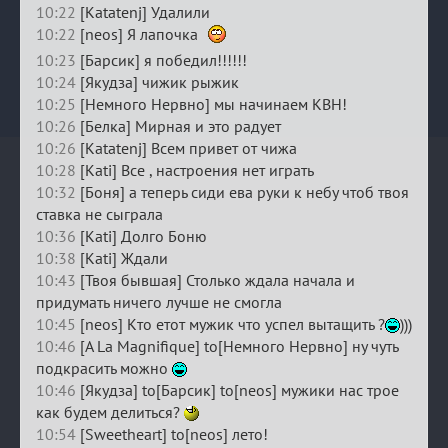
10:22
[Katatenj] Удалили
10:22
[neos] Я лапочка
10:23
[Барсик] я победил!!!!!!
10:24
[Якудза] чижик рыжик
10:25
[Немного Нервно] мы начинаем КВН!
10:26
[Белка] Мирная и это радует
10:26
[Katatenj] Всем привет от чижа
10:28
[Kati] Все , настроения нет играть
10:32
[Боня] а теперь сиди ева руки к небу чтоб твоя
ставка не сыграла
10:36
[Kati] Долго Боню
10:38
[Kati] Ждали
10:43
[Твоя бывшая] Столько ждала начала и
придумать ничего лучше не смогла
10:45
[neos] Кто етот мужик что успел вытащить ?
)))
10:46
[A La Magnifique] to[Немного Нервно] ну чуть
подкрасить можно
10:46
[Якудза] to[Барсик] to[neos] мужики нас трое
как будем делиться?
10:54
[Sweetheart] to[neos] лето!