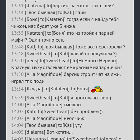
13:31
[dialema] to[Барсик] за что ты так с ней?
13:34
[Твоя бывшая] to[Kati] спим
13:34
[Боня] to[Katatenj] тогда если я найду тебя
чижом, нас будет уже 3 чижа
13:35
[Katatenj] to[Боня] кто из тройки парней
мафит? Один точно есть
13:48
[Kati] to[Твоя бывшая] Тоже все перегорели ?
13:48
[Sweetheart] to[Kati] давай передумаем ?)
13:50
[neos] to[Sweetheart] to[Немного Нервно]
Красную муху отвлекают ее красные напарнички?
13:50
[A La Magnifique] барсик строит чат на лжи,
играл тпк поди
13:54
[Якудза] to[Katatenj] to[Боня]
13:59
[Sweetheart] to[Kati] я проснулась вон )
14:00
[A La Magnifique] смешно
14:02
[Kati] to[Sweetheart] без проблем ))
14:02
[A La Magnifique] неос чиж
14:04
[Твоя бывшая] to[Kati] угу
14:05
[dialema] Вот кстати...
14:05
[Немного Нервно] to[Sweetheart] to[neos] о