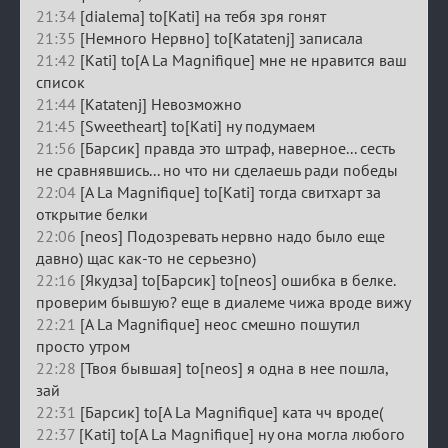
21:34
[dialema] to[Kati] на тебя зря гонят
21:35
[Немного Нервно] to[Katatenj] записала
21:42
[Kati] to[A La Magnifique] мне не нравится ваш
список
21:44
[Katatenj] Невозможно
21:45
[Sweetheart] to[Kati] ну подумаем
21:56
[Барсик] правда это штраф, наверное... сесть
не сравнявшись... но что ни сделаешь ради победы
22:04
[A La Magnifique] to[Kati] тогда свитхарт за
открытие белки
22:06
[neos] Подозревать нервно надо было еще
давно) щас как-то не серьезно)
22:16
[Якудза] to[Барсик] to[neos] ошибка в белке.
проверим бывшую? еще в диалеме чижа вроде вижу
22:21
[A La Magnifique] неос смешно пошутил
просто утром
22:28
[Твоя бывшая] to[neos] я одна в нее пошла,
зай
22:31
[Барсик] to[A La Magnifique] ката чч вроде(
22:37
[Kati] to[A La Magnifique] ну она могла любого