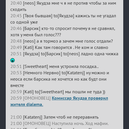
20:40
[neos] Якудза мне ч я не против чтобы за ним
сходить
20:45
[Твоя бывшая] to[Якудза] кажись ты не угадал
со одной уже
20:46
[Барсик] кто-то спросит почему я не сравнял,
хотя у меня был голос???
20:48
[neos] а я тормоз а зачем мне голос отдали?
20:49
[Kati] Как там говорится . Не ком и славно
20:51
[Якудза] to[Барсик] to[neos] ладно одна чижка
20:51
[Sweetheart] меня устроила посадка..
20:53
[Немного Нервно] to[Katatenj] ну можно и
неоса если барсика не хочется но как будт они
вместе
20:59
[Kati] to[Sweetheart] мы пошли не туда ))
20:59 [ОМОНОВЕЦ]
Комиссар Якудза проверил
жителя dialema.
21:00
[Katatenj] Затем чтоб не переравнять
21:00 [ОМОНОВЕЦ] Наступила ночь. Ход мафии.