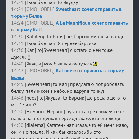
14:21
[Твоя бывшая] Го Якудзу
14:21 [ОМОНОВЕЦ]
Sweetheart хочет отправить в
тюрьму Белка
14:24 [ОМОНОВЕЦ]
A La Magnifique хочет отправить
в тюрьму Kati
14:30
[Katatenj] to[Боня] не, барсик мирный ,вроде
14:31
[Твоя бывшая] Я первее барсика
14:36
[Kati] to[Sweetheart] я кстати о ней тоже
думала ))
14:40
[Якудза] моя бывшая очнулась
14:42 [ОМОНОВЕЦ]
Kati хочет отправить в тюрьму
Белка
14:45
[Sweetheart] to[Kati] предлагаю попробовать
белку, пальчиком в небо, но вдруг в точку)
14:46
[neos] to[Якудза] to[Барсик] до решающего го
мы 3 чижа?
14:50
[Немного Нервно] ну я пока трех чижей себе
нашла на этот день. в переход скажу кто эти люди
14:50
[dialema] Кататень написала, что ей меня мало,
ок. И не пошла. И как бы казалось бы это
несоответствие чата и действий, но с другой