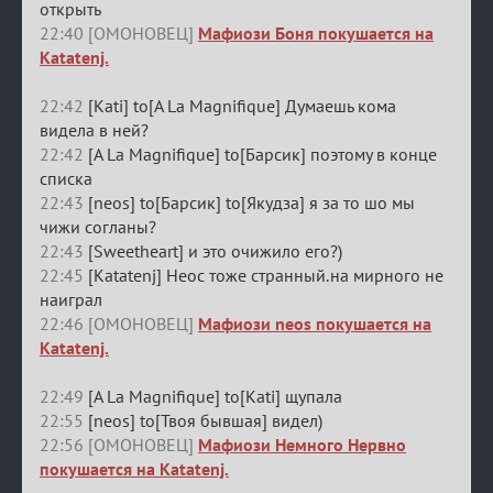
открыть
22:40 [ОМОНОВЕЦ]
Мафиози Боня покушается на
Katatenj.
22:42
[Kati] to[A La Magnifique] Думаешь кома
видела в ней?
22:42
[A La Magnifique] to[Барсик] поэтому в конце
списка
22:43
[neos] to[Барсик] to[Якудза] я за то шо мы
чижи согланы?
22:43
[Sweetheart] и это очижило его?)
22:45
[Katatenj] Неос тоже странный.на мирного не
наиграл
22:46 [ОМОНОВЕЦ]
Мафиози neos покушается на
Katatenj.
22:49
[A La Magnifique] to[Kati] щупала
22:55
[neos] to[Твоя бывшая] видел)
22:56 [ОМОНОВЕЦ]
Мафиози Немного Нервно
покушается на Katatenj.