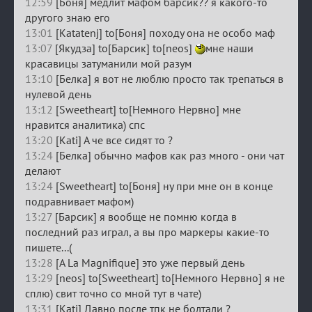
12:59
[Боня] медлит мафом барсик?? я какого-то
другого знаю его
13:01
[Katatenj] to[Боня] походу она не особо маф
13:07
[Якудза] to[Барсик] to[neos]
мне наши
красавицы затуманили мой разум
13:10
[Белка] я вот не люблю просто так трепаться в
нулевой день
13:12
[Sweetheart] to[Немного Нервно] мне
нравится аналитика) спс
13:20
[Kati] А че все сидят то ?
13:24
[Белка] обычно мафов как раз много - они чат
делают
13:24
[Sweetheart] to[Боня] ну при мне он в конце
подравнивает мафом)
13:27
[Барсик] я вообще не помню когда в
последний раз играл, а вы про маркеры какие-то
пишете...(
13:28
[A La Magnifique] это уже первый день
13:29
[neos] to[Sweetheart] to[Немного Нервно] я не
сплю) свит точно со мной тут в чате)
13:31
[Kati] Давно после тпк не болтали ?