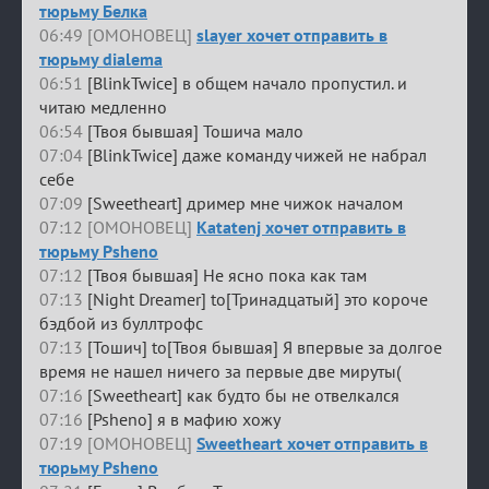
тюрьму Белка
06:49 [ОМОНОВЕЦ]
slayer хочет отправить в
тюрьму dialema
06:51
[BlinkTwice] в общем начало пропустил. и
читаю медленно
06:54
[Твоя бывшая] Тошича мало
07:04
[BlinkTwice] даже команду чижей не набрал
себе
07:09
[Sweetheart] дример мне чижок началом
07:12 [ОМОНОВЕЦ]
Katatenj хочет отправить в
тюрьму Psheno
07:12
[Твоя бывшая] Не ясно пока как там
07:13
[Night Dreamer] to[Тринадцатый] это короче
бэдбой из буллтрофс
07:13
[Тошич] to[Твоя бывшая] Я впервые за долгое
время не нашел ничего за первые две мируты(
07:16
[Sweetheart] как будто бы не отвелкался
07:16
[Psheno] я в мафию хожу
07:19 [ОМОНОВЕЦ]
Sweetheart хочет отправить в
тюрьму Psheno