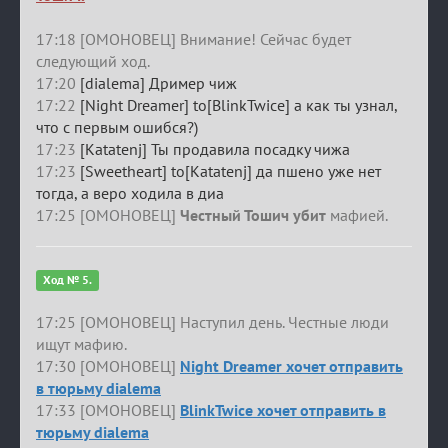
17:18 [ОМОНОВЕЦ] Внимание! Сейчас будет
следующий ход.
17:20
[dialema] Дример чиж
17:22
[Night Dreamer] to[BlinkTwice] а как ты узнал,
что с первым ошибся?)
17:23
[Katatenj] Ты продавила посадку чижа
17:23
[Sweetheart] to[Katatenj] да пшено уже нет
тогда, а веро ходила в диа
17:25 [ОМОНОВЕЦ]
Честный Тошич убит
мафией.
Ход № 5.
17:25 [ОМОНОВЕЦ] Наступил день. Честные люди
ищут мафию.
17:30 [ОМОНОВЕЦ]
Night Dreamer хочет отправить
в тюрьму dialema
17:33 [ОМОНОВЕЦ]
BlinkTwice хочет отправить в
тюрьму dialema