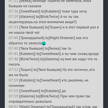
07:21
[Белка] Вообще Тошича не заметила, пока
Бывшая не сказала
07:26
[Sweetheart] to[Katatenj] тоже туда хочу
07:29
[dialema] to[BlinkTwice] А чо ты так
акцентируешь на этом внимание ваще?)
07:33
[Твоя бывшая] to[Тошич] и в этот первый раз я
не нашла твой чат
07:40
[Тринадцатый] to[Night Dreamer] как его
обратно то занесло
07:40
[Твоя бывшая] to[Белка] так то
07:41
[Katatenj] to[Sweetheart] а ты чиж снова,вроде
07:46
[BlinkTwice] to[dialema] ну мне же надо что то
писать
07:52
[Тошич] to[Твоя бывшая] Ну это логично, его
же не было
07:59
[Katatenj] to[Sweetheart] кто диалема, не
понимаю
07:59
[Sweetheart] to[Katatenj] да
07:59
[dialema] to[BlinkTwice] При чем прям так
оправдательно довольно
08:02
[Night Dreamer] to[Тринадцатый] так отож, мы