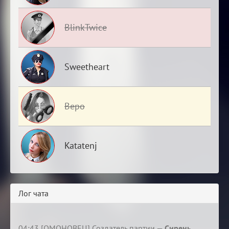
BlinkTwice
Sweetheart
Веро
Katatenj
Лог чата
04:43 [ОМОНОВЕЦ] Создатель партии —
Сирень
.