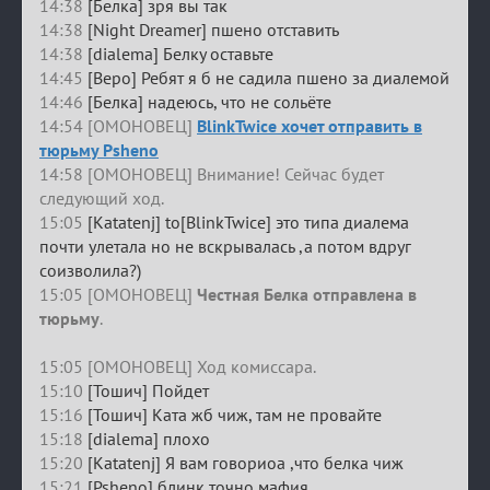
14:38
[Белка] зря вы так
14:38
[Night Dreamer] пшено отставить
14:38
[dialema] Белку оставьте
14:45
[Веро] Ребят я б не садила пшено за диалемой
14:46
[Белка] надеюсь, что не сольёте
14:54 [ОМОНОВЕЦ]
BlinkTwice хочет отправить в
тюрьму Psheno
14:58 [ОМОНОВЕЦ] Внимание! Сейчас будет
следующий ход.
15:05
[Katatenj] to[BlinkTwice] это типа диалема
почти улетала но не вскрывалась ,а потом вдруг
соизволила?)
15:05 [ОМОНОВЕЦ]
Честная Белка отправлена в
тюрьму
.
15:05 [ОМОНОВЕЦ] Ход комиссара.
15:10
[Тошич] Пойдет
15:16
[Тошич] Ката жб чиж, там не провайте
15:18
[dialema] плохо
15:20
[Katatenj] Я вам говориоа ,что белка чиж
15:21
[Psheno] блинк точно мафия