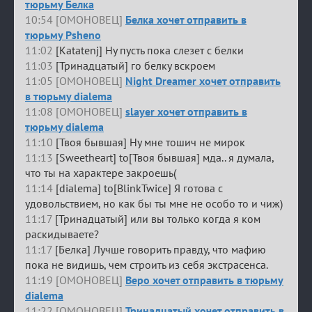
тюрьму Белка
10:54 [ОМОНОВЕЦ]
Белка хочет отправить в
тюрьму Psheno
11:02
[Katatenj] Ну пусть пока слезет с белки
11:03
[Тринадцатый] го белку вскроем
11:05 [ОМОНОВЕЦ]
Night Dreamer хочет отправить
в тюрьму dialema
11:08 [ОМОНОВЕЦ]
slayer хочет отправить в
тюрьму dialema
11:10
[Твоя бывшая] Ну мне тошич не мирок
11:13
[Sweetheart] to[Твоя бывшая] мда.. я думала,
что ты на характере закроешь(
11:14
[dialema] to[BlinkTwice] Я готова с
удовольствием, но как бы ты мне не особо то и чиж)
11:17
[Тринадцатый] или вы только когда я ком
раскидываете?
11:17
[Белка] Лучше говорить правду, что мафию
пока не видишь, чем строить из себя экстрасенса.
11:19 [ОМОНОВЕЦ]
Веро хочет отправить в тюрьму
dialema
11:22 [ОМОНОВЕЦ]
Тринадцатый хочет отправить в