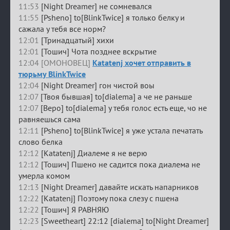
11:53
[Night Dreamer] не сомневался
11:55
[Psheno] to[BlinkTwice] я только белку и
сажала у тебя все норм?
12:01
[Тринадцатый] хихи
12:01
[Тошич] Чота позднее вскрытие
12:04 [ОМОНОВЕЦ]
Katatenj хочет отправить в
тюрьму BlinkTwice
12:04
[Night Dreamer] гон чистой воы
12:07
[Твоя бывшая] to[dialema] а че не раньше
12:07
[Веро] to[dialema] у тебя голос есть еще, чо не
равняешься сама
12:11
[Psheno] to[BlinkTwice] я уже устала печатать
слово белка
12:12
[Katatenj] Диалеме я не верю
12:12
[Тошич] Пшено не садится пока диалема не
умерла комом
12:13
[Night Dreamer] давайте искать напарников
12:22
[Katatenj] Поэтому пока слезу с пшена
12:22
[Тошич] Я РАВНЯЮ
12:23
[Sweetheart] 22:12 [dialema] to[Night Dreamer]