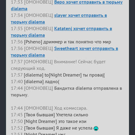
17:33 [ОМОНОВЕЦ]
Веро хочет отправить в тюрьму
dialema
17:34 [ОМОНОВЕЦ]
slayer хочет отправить в
тюрьму dialema
17:35 [ОМОНОВЕЦ]
Katatenj хочет отправить в
тюрьму dialema
17:36
[Psheno] дриммер и так понятно что мир
17:36 [ОМОНОВЕЦ]
Sweetheart хочет отправить в
тюрьму dialema
17:37 [ОМОНОВЕЦ] Внимание! Сейчас будет
следующий ход.
17:37
[dialema] to[Night Dreamer] ты прова((
17:40
[dialema] ладно(
17:44 [ОМОНОВЕЦ]
Бандитка dialema отправлена в
тюрьму
.
17:44 [ОМОНОВЕЦ] Ход комиссара.
17:45
[Твоя бывшая] Улетела сильно
17:50
[Night Dreamer] это такое изи
17:52
[Твоя бывшая] Я даже не успела
17:53
[Night Dreamer] ужс