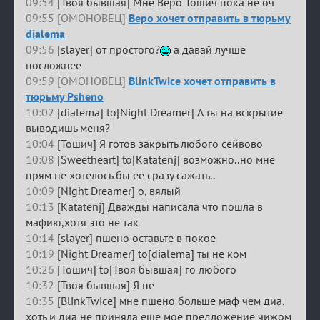
09:54
[Твоя бывшая] Мне Веро Тошич пока не оч
09:55 [ОМОНОВЕЦ]
Веро хочет отправить в тюрьму
dialema
09:56
[slayer] от простого?
а давай лучше
посложнее
09:59 [ОМОНОВЕЦ]
BlinkTwice хочет отправить в
тюрьму Psheno
10:02
[dialema] to[Night Dreamer] А ты на вскрытие
выводишь меня?
10:04
[Тошич] Я готов закрыть любого сейвово
10:08
[Sweetheart] to[Katatenj] возможно..но мне
прям не хотелось бы ее сразу сажать..
10:09
[Night Dreamer] о, вялый
10:13
[Katatenj] Дважды написала что пошла в
мафию,хотя это не так
10:14
[slayer] пшено оставьте в покое
10:19
[Night Dreamer] to[dialema] ты не ком
10:26
[Тошич] to[Твоя бывшая] го любого
10:32
[Твоя бывшая] Я не
10:35
[BlinkTwice] мне пшено больше маф чем диа.
хоть и диа не приняла еще мое предложение чижом