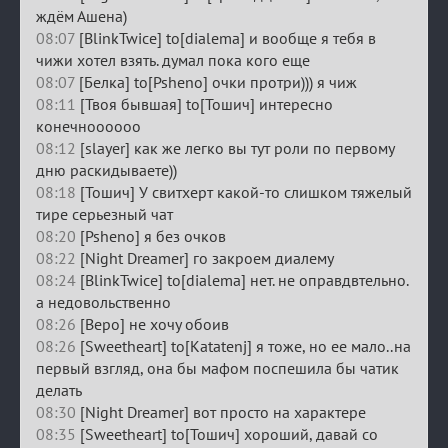
ждём Ашена)
08:07
[BlinkTwice] to[dialema] и вообще я тебя в
чижи хотел взять. думал пока кого еще
08:07
[Белка] to[Psheno] очки протри))) я чиж
08:11
[Твоя бывшая] to[Тошич] интересно
конечноооооо
08:12
[slayer] как же легко вы тут роли по первому
дню раскидываете))
08:18
[Тошич] У свитхерт какой-то слишком тяжелый
тире серьезный чат
08:20
[Psheno] я без очков
08:22
[Night Dreamer] го закроем диалему
08:24
[BlinkTwice] to[dialema] нет. не оправдвтельно.
а недовольственно
08:26
[Веро] не хочу обоив
08:26
[Sweetheart] to[Katatenj] я тоже, но ее мало..на
первый взгляд, она бы мафом поспешила бы чатик
делать
08:30
[Night Dreamer] вот просто на характере
08:35
[Sweetheart] to[Тошич] хороший, давай со