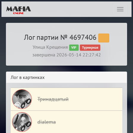
Показ
навиг
Лог партии № 4697406
Улица Крещения
VIP
Турнирная
завершена 2026-05-14 22:27:42
Лог в картинках
Тринадцатый
dialema