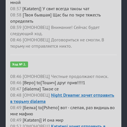
мной
08:37
[Katatenj] У свит всегда такоы чат
08:38
[Твоя бывшая] Щас бы по тире тяжесть
определять
08:39 [ОМОНОВЕЦ] Внимание! Сейчас будет
следующий ход.
08:46 [ОМОНОВЕЦ] Договориться не смогли. В
тюрьму не отправляется никто.
Ход № 2.
08:46 [ОМОНОВЕЦ] Честные продолжают поиск.
08:46
[Веро] to[Тошич] друг прив!!!!1
08:47
[dialema] Такое се
08:48 [ОМОНОВЕЦ]
Night Dreamer хочет отправить
в тюрьму dialema
08:49
[Белка] to[Psheno] вот - слепая, раз видишь во
мне мафию
08:49
[Katatenj] И она мир
08:52 [ОМОНОВЕЦ]
Katatenj хочет отправить в