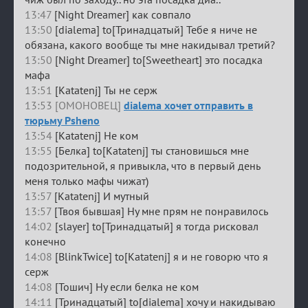
13:47
[Night Dreamer] как совпало
13:50
[dialema] to[Тринадцатый] Тебе я ниче не
обязана, какого вообще ты мне накидывал третий?
13:50
[Night Dreamer] to[Sweetheart] это посадка
мафа
13:51
[Katatenj] Ты не серж
13:53 [ОМОНОВЕЦ]
dialema хочет отправить в
тюрьму Psheno
13:54
[Katatenj] Не ком
13:55
[Белка] to[Katatenj] ты становишься мне
подозрительной, я привыкла, что в первый день
меня только мафы чижат)
13:57
[Katatenj] И мутный
13:57
[Твоя бывшая] Ну мне прям не понравилось
14:02
[slayer] to[Тринадцатый] я тогда рисковал
конечно
14:08
[BlinkTwice] to[Katatenj] я и не говорю что я
серж
14:08
[Тошич] Ну если белка не ком
14:11
[Тринадцатый] to[dialema] хочу и накидываю