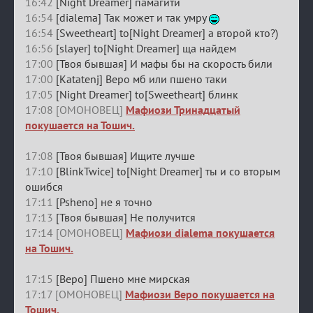
16:42
[Night Dreamer] памагити
16:54
[dialema] Так может и так умру
16:54
[Sweetheart] to[Night Dreamer] а второй кто?)
16:56
[slayer] to[Night Dreamer] ща найдем
17:00
[Твоя бывшая] И мафы бы на скорость били
17:00
[Katatenj] Веро мб или пшено таки
17:05
[Night Dreamer] to[Sweetheart] блинк
17:08 [ОМОНОВЕЦ]
Мафиози Тринадцатый
покушается на Тошич.
17:08
[Твоя бывшая] Ищите лучше
17:10
[BlinkTwice] to[Night Dreamer] ты и со вторым
ошибся
17:11
[Psheno] не я точно
17:13
[Твоя бывшая] Не получится
17:14 [ОМОНОВЕЦ]
Мафиози dialema покушается
на Тошич.
17:15
[Веро] Пшено мне мирская
17:17 [ОМОНОВЕЦ]
Мафиози Веро покушается на
Тошич.