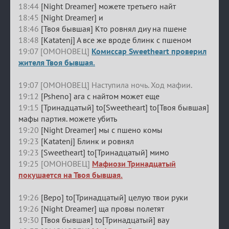
18:44
[Night Dreamer] можете третьего найт
18:45
[Night Dreamer] и
18:46
[Твоя бывшая] Кто ровнял диу на пшене
18:48
[Katatenj] А все же вроде блинк с пшеном
19:07 [ОМОНОВЕЦ]
Комиссар Sweetheart проверил
жителя Твоя бывшая.
19:07 [ОМОНОВЕЦ] Наступила ночь. Ход мафии.
19:12
[Psheno] ага с найтом может еще
19:15
[Тринадцатый] to[Sweetheart] to[Твоя бывшая]
мафы партия. можете убить
19:20
[Night Dreamer] мы с пшено комы
19:23
[Katatenj] Блинк и ровнял
19:23
[Sweetheart] to[Тринадцатый] мимо
19:25 [ОМОНОВЕЦ]
Мафиози Тринадцатый
покушается на Твоя бывшая.
19:26
[Веро] to[Тринадцатый] целую твои руки
19:26
[Night Dreamer] ща провы полетят
19:30
[Твоя бывшая] to[Тринадцатый] вау