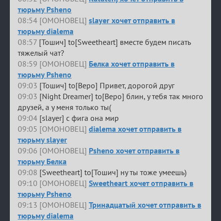
тюрьму Psheno
08:54 [ОМОНОВЕЦ]
slayer хочет отправить в
тюрьму dialema
08:57
[Тошич] to[Sweetheart] вместе будем писать
тяжелый чат?
08:59 [ОМОНОВЕЦ]
Белка хочет отправить в
тюрьму Psheno
09:03
[Тошич] to[Веро] Привет, дорогой друг
09:03
[Night Dreamer] to[Веро] блин, у тебя так много
друзей, а у меня только ты(
09:04
[slayer] с фига она мир
09:05 [ОМОНОВЕЦ]
dialema хочет отправить в
тюрьму slayer
09:06 [ОМОНОВЕЦ]
Psheno хочет отправить в
тюрьму Белка
09:08
[Sweetheart] to[Тошич] ну ты тоже умеешь)
09:10 [ОМОНОВЕЦ]
Sweetheart хочет отправить в
тюрьму Psheno
09:13 [ОМОНОВЕЦ]
Тринадцатый хочет отправить в
тюрьму dialema