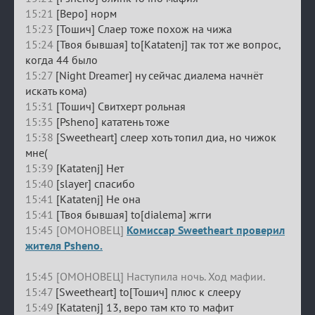
15:21
[Веро] норм
15:23
[Тошич] Слаер тоже похож на чижа
15:24
[Твоя бывшая] to[Katatenj] так тот же вопрос,
когда 44 было
15:27
[Night Dreamer] ну сейчас диалема начнёт
искать кома)
15:31
[Тошич] Свитхерт рольная
15:35
[Psheno] кататень тоже
15:38
[Sweetheart] слеер хоть топил диа, но чижок
мне(
15:39
[Katatenj] Нет
15:40
[slayer] спасибо
15:41
[Katatenj] Не она
15:41
[Твоя бывшая] to[dialema] жгги
15:45 [ОМОНОВЕЦ]
Комиссар Sweetheart проверил
жителя Psheno.
15:45 [ОМОНОВЕЦ] Наступила ночь. Ход мафии.
15:47
[Sweetheart] to[Тошич] плюс к слееру
15:49
[Katatenj] 13, веро там кто то мафит