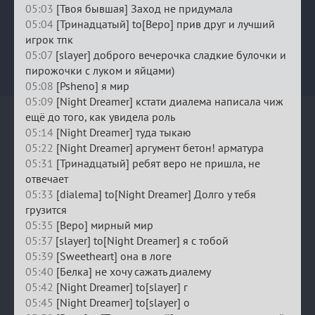
05:03
[Твоя бывшая] Заход не придумала
05:04
[Тринадцатый] to[Веро] прив друг и лучший
игрок тпк
05:07
[slayer] доброго вечерочка сладкие булочки и
пирожочки с луком и яйцами)
05:08
[Psheno] я мир
05:09
[Night Dreamer] кстати диалема написала чиж
ещё до того, как увидела роль
05:14
[Night Dreamer] туда тыкаю
05:22
[Night Dreamer] аргумент бетон! арматура
05:31
[Тринадцатый] ребят веро не пришла, не
отвечает
05:33
[dialema] to[Night Dreamer] Долго у тебя
грузится
05:35
[Веро] мирный мир
05:37
[slayer] to[Night Dreamer] я с тобой
05:39
[Sweetheart] она в логе
05:40
[Белка] не хочу сажать диалему
05:42
[Night Dreamer] to[slayer] г
05:45
[Night Dreamer] to[slayer] о