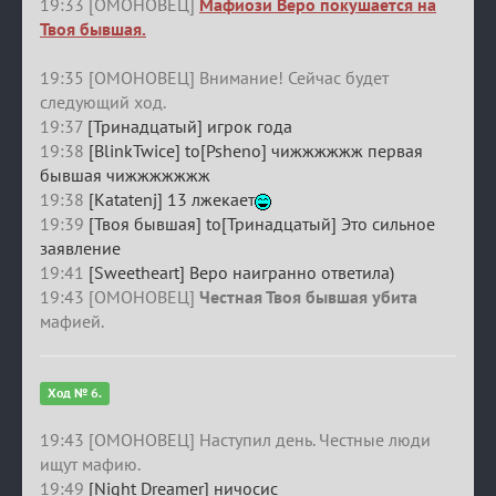
19:33 [ОМОНОВЕЦ]
Мафиози Веро покушается на
Твоя бывшая.
19:35 [ОМОНОВЕЦ] Внимание! Сейчас будет
следующий ход.
19:37
[Тринадцатый] игрок года
19:38
[BlinkTwice] to[Psheno] чижжжжжж первая
бывшая чижжжжжжж
19:38
[Katatenj] 13 лжекает
19:39
[Твоя бывшая] to[Тринадцатый] Это сильное
заявление
19:41
[Sweetheart] Веро наигранно ответила)
19:43 [ОМОНОВЕЦ]
Честная Твоя бывшая убита
мафией.
Ход № 6.
19:43 [ОМОНОВЕЦ] Наступил день. Честные люди
ищут мафию.
19:49
[Night Dreamer] ничосис