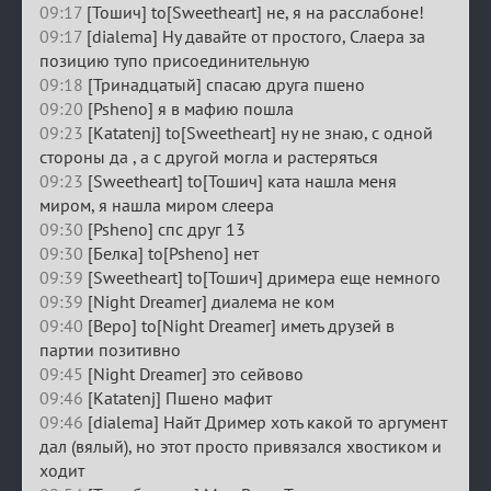
09:17
[Тошич] to[Sweetheart] не, я на расслабоне!
09:17
[dialema] Ну давайте от простого, Слаера за
позицию тупо присоединительную
09:18
[Тринадцатый] спасаю друга пшено
09:20
[Psheno] я в мафию пошла
09:23
[Katatenj] to[Sweetheart] ну не знаю, с одной
стороны да , а с другой могла и растеряться
09:23
[Sweetheart] to[Тошич] ката нашла меня
миром, я нашла миром слеера
09:30
[Psheno] спс друг 13
09:30
[Белка] to[Psheno] нет
09:39
[Sweetheart] to[Тошич] дримера еще немного
09:39
[Night Dreamer] диалема не ком
09:40
[Веро] to[Night Dreamer] иметь друзей в
партии позитивно
09:45
[Night Dreamer] это сейвово
09:46
[Katatenj] Пшено мафит
09:46
[dialema] Найт Дример хоть какой то аргумент
дал (вялый), но этот просто привязался хвостиком и
ходит