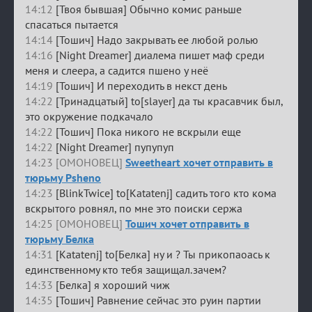
14:12
[Твоя бывшая] Обычно комис раньше
спасаться пытается
14:14
[Тошич] Надо закрывать ее любой ролью
14:16
[Night Dreamer] диалема пишет маф среди
меня и слеера, а садится пшено у неё
14:19
[Тошич] И переходить в некст день
14:22
[Тринадцатый] to[slayer] да ты красавчик был,
это окружение подкачало
14:22
[Тошич] Пока никого не вскрыли еще
14:22
[Night Dreamer] пупупуп
14:23 [ОМОНОВЕЦ]
Sweetheart хочет отправить в
тюрьму Psheno
14:23
[BlinkTwice] to[Katatenj] садить того кто кома
вскрытого ровнял, по мне это поиски сержа
14:25 [ОМОНОВЕЦ]
Тошич хочет отправить в
тюрьму Белка
14:31
[Katatenj] to[Белка] ну и ? Ты прикопаоась к
единственному кто тебя защищал.зачем?
14:33
[Белка] я хороший чиж
14:35
[Тошич] Равнение сейчас это руин партии