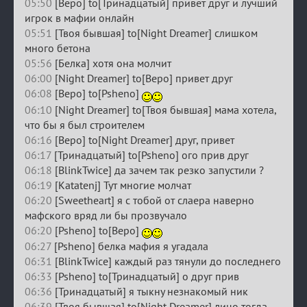
05:50
[Веро] to[Тринадцатый] привет друг и лучший
игрок в мафии онлайн
05:51
[Твоя бывшая] to[Night Dreamer] слишком
много бетона
05:56
[Белка] хотя она молчит
06:00
[Night Dreamer] to[Веро] привет друг
06:08
[Веро] to[Psheno]
06:10
[Night Dreamer] to[Твоя бывшая] мама хотела,
что бы я был строителем
06:16
[Веро] to[Night Dreamer] друг, привет
06:17
[Тринадцатый] to[Psheno] ого прив друг
06:18
[BlinkTwice] да зачем так резко запустили ?
06:19
[Katatenj] Тут многие молчат
06:20
[Sweetheart] я с тобой от слаера наверно
мафского вряд ли бы прозвучало
06:20
[Psheno] to[Веро]
06:27
[Psheno] белка мафия я угадала
06:31
[BlinkTwice] каждый раз тянули до последнего
06:33
[Psheno] to[Тринадцатый] о друг прив
06:36
[Тринадцатый] я тыкну незнакомый ник
06:39
[Твоя бывшая] to[Night Dreamer] лицо тогда