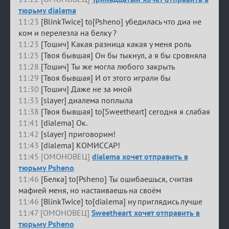
тюрьму dialema
11:23
[BlinkTwice] to[Psheno] убедилась что диа не
ком и перелезла на белку ?
11:23
[Тошич] Какая разница какая у меня роль
11:25
[Твоя бывшая] Он бы тыкнул, а я бы сровняла
11:28
[Тошич] Ты же могла любого закрыть
11:29
[Твоя бывшая] И от этого играли бы
11:30
[Тошич] Даже не за мной
11:33
[slayer] диалема поплыла
11:38
[Твоя бывшая] to[Sweetheart] сегодня я слабая
11:41
[dialema] Ок.
11:42
[slayer] приговорим!
11:43
[dialema] КОМИССАР!
11:45 [ОМОНОВЕЦ]
dialema хочет отправить в
тюрьму Psheno
11:46
[Белка] to[Psheno] Ты ошибаешься, считая
мафией меня, но настаиваешь на своём
11:46
[BlinkTwice] to[dialema] ну приглядись лучше
11:47 [ОМОНОВЕЦ]
Sweetheart хочет отправить в
тюрьму Psheno