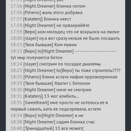
17:56
[Night Dreamer] блинка потом
17:56
[Psheno] жаль этого добряка
17:57
[Katatenj] Блинка некст
17:59
[Night Dreamer] не првоеряййте
17:59
[Веро] ком молодец что не вскрылся на лжеке
18:00
[slayer] ну а вот сразу нельзя ее было посадить
18:13
[Твоя бывшая] Ком мужик
18:15
[Веро] to[Night Dreamer] ------------------------
тут мир получается бетон
18:24
[slayer] смотрим по посадке диалемы
18:25
[Night Dreamer] to[Веро] ты тоже строитель????
18:25
[Psheno] блинк кстати мафия прровоеренная
18:29
[Твоя бывшая] Хватит с бетоном
18:30
[Night Dreamer] ниче не смотрим
18:31
[Katatenj] 13 мог алибить...
18:31
[Sweetheart] мне просто не хотелось ее в
первый сажать, ката ее подозревала, кстати
18:34
[Веро] to[Night Dreamer] я не
18:38
[Night Dreamer] садим блинка счас
18:40
[Тринадцатый] 13 все может(