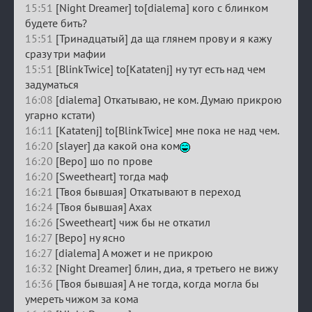
15:51
[Night Dreamer] to[dialema] кого с блинком
будете бить?
15:51
[Тринадцатый] да ща глянем прову и я кажу
сразу три мафии
15:51
[BlinkTwice] to[Katatenj] ну тут есть над чем
задуматься
16:08
[dialema] Откатываю, не ком. Думаю прикрою
угарно кстати)
16:11
[Katatenj] to[BlinkTwice] мне пока не над чем.
16:20
[slayer] да какой она ком
16:20
[Веро] шо по прове
16:20
[Sweetheart] тогда маф
16:21
[Твоя бывшая] Откатывают в переход
16:24
[Твоя бывшая] Ахах
16:26
[Sweetheart] чиж бы не откатил
16:27
[Веро] ну ясно
16:27
[dialema] А может и не прикрою
16:32
[Night Dreamer] блин, диа, я третьего не вижу
16:36
[Твоя бывшая] А не тогда, когда могла бы
умереть чижом за кома