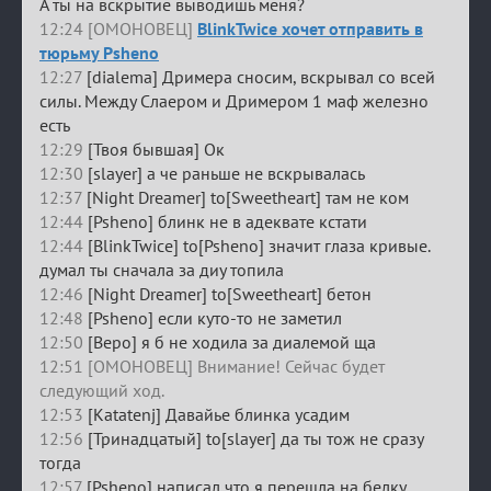
А ты на вскрытие выводишь меня?
12:24 [ОМОНОВЕЦ]
BlinkTwice хочет отправить в
тюрьму Psheno
12:27
[dialema] Дримера сносим, вскрывал со всей
силы. Между Слаером и Дримером 1 маф железно
есть
12:29
[Твоя бывшая] Ок
12:30
[slayer] а че раньше не вскрывалась
12:37
[Night Dreamer] to[Sweetheart] там не ком
12:44
[Psheno] блинк не в адеквате кстати
12:44
[BlinkTwice] to[Psheno] значит глаза кривые.
думал ты сначала за диу топила
12:46
[Night Dreamer] to[Sweetheart] бетон
12:48
[Psheno] если куто-то не заметил
12:50
[Веро] я б не ходила за диалемой ща
12:51 [ОМОНОВЕЦ] Внимание! Сейчас будет
следующий ход.
12:53
[Katatenj] Давайье блинка усадим
12:56
[Тринадцатый] to[slayer] да ты тож не сразу
тогда
12:57
[Psheno] написал что я перешла на белку