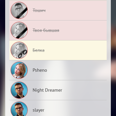
Тошич
Твоя бывшая
Белка
Psheno
Night Dreamer
slayer