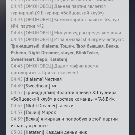
04:43 [ОМОНОВЕЦ] Данная партия является
турнирной (XIII турнир «Бойцовский клуб»).
04:43 [ОМОНОВЕЦ] Комментарий к заявке: БК, тур
№4, партия №2
04:43 [ОМОНОВЕЦ] Минуточку, распределяем роли.
04:43 [ОМОНОВЕЦ] Игра началась! В игре участвуют:
Тринадцатый
,
dialema
,
Тошич
,
Твоя бывшая
,
Белка
,
Psheno
,
Night Dreamer
,
slayer
,
BlinkTwice
,
Sweetheart
,
Веро
,
Katatenj
04:43 [ОМОНОВЕЦ] Дадим мафии время
договориться. Приват включен!
04:45
[dialema] Честная
04:49
[Sweetheart] 🍬
04:52
[Тринадцатый] Золотой призёр XII турнира
«Бойцовский клуб» в составе команды «ГА&БИ».
04:55
[Night Dreamer] та ёлки
04:57
[Тошич] Мирок
04:59
[Белка] я мирная и попробую в этой партии
играть увереннее
05:02
[Katatenj] Каждый день я чиж