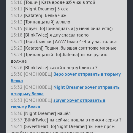
13:10
[Тошич] Ката вроде жб чиж в этой
13:11
[Night Dreamer] 5 сек
13:12
[Katatenj] Белка чиж
13:13
[Тринадцатый] алллло
13:15
[slayer] to[Тринадцатый] у меня яйца есть))
13:18
[BlinkTwice] я диу спасал так то
13:21
[Твоя бывшая] А???? Было 4-4 и у нас голоса
13:23
[Katatenj] Тошич ,бывшая свит тоже мирные
13:24
[Тринадцатый] to[dialema] ты же рулить
должна
13:26
[BlinkTwice] какой к черту блинка ?
13:30 [ОМОНОВЕЦ]
Веро хочет отправить в тюрьму
Белка
13:32 [ОМОНОВЕЦ]
Night Dreamer хочет отправить
в тюрьму Белка
13:33 [ОМОНОВЕЦ]
slayer хочет отправить в
тюрьму Белка
13:36
[Night Dreamer] нашёл
13:37
[BlinkTwice] ты сейчас пошла в поиски сержа ?
13:41
[Sweetheart] to[Night Dreamer] ты мне прям
чиж был по заходу.. но эта посадка диа..