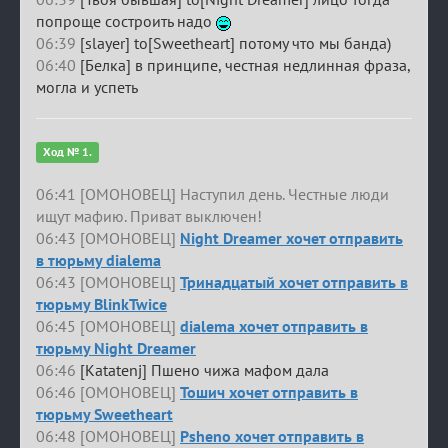
попроще состроить надо
06:39
[slayer] to[Sweetheart] потому что мы банда)
06:40
[Белка] в принципе, честная недлинная фраза,
могла и успеть
Ход № 1.
06:41 [ОМОНОВЕЦ] Наступил день. Честные люди
ищут мафию. Приват выключен!
06:43 [ОМОНОВЕЦ]
Night Dreamer хочет отправить
в тюрьму dialema
06:43 [ОМОНОВЕЦ]
Тринадцатый хочет отправить в
тюрьму BlinkTwice
06:45 [ОМОНОВЕЦ]
dialema хочет отправить в
тюрьму Night Dreamer
06:46
[Katatenj] Пшено чижа мафом дала
06:46 [ОМОНОВЕЦ]
Тошич хочет отправить в
тюрьму Sweetheart
06:48 [ОМОНОВЕЦ]
Psheno хочет отправить в