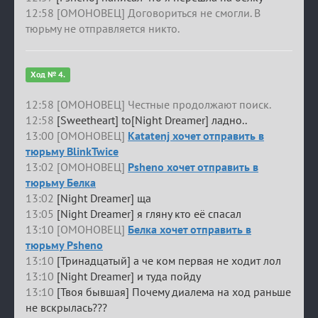
12:58 [ОМОНОВЕЦ] Договориться не смогли. В
тюрьму не отправляется никто.
Ход № 4.
12:58 [ОМОНОВЕЦ] Честные продолжают поиск.
12:58
[Sweetheart] to[Night Dreamer] ладно..
13:00 [ОМОНОВЕЦ]
Katatenj хочет отправить в
тюрьму BlinkTwice
13:02 [ОМОНОВЕЦ]
Psheno хочет отправить в
тюрьму Белка
13:02
[Night Dreamer] ща
13:05
[Night Dreamer] я гляну кто её спасал
13:10 [ОМОНОВЕЦ]
Белка хочет отправить в
тюрьму Psheno
13:10
[Тринадцатый] а че ком первая не ходит лол
13:10
[Night Dreamer] и туда пойду
13:10
[Твоя бывшая] Почему диалема на ход раньше
не вскрылась???