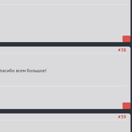
#38
 Спасибо всем большое!
#39