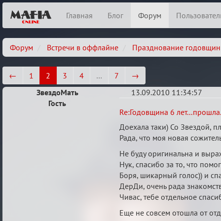
Главная
Блог
Форум
Пользовател
Форум
Встречи в оффлайне
Празднование годовщин
←
1
2
3
4
…
7
→
ЗвездоМать
13.09.2010 11:34:57
Гость
Re:
Re:Годовщина 6 лет...прошла.
Годовщина
Доехала таки) Со Звездой, п
6
Рада, что моя новая сожител
лет...прошла...
Не буду оригинальна и выра
Нук, спасибо за то, что помо
Боря, шикарный голос)) и сп
ДерДи, очень рада знакомству
Чивас, тебе отдельное спас
Еще не совсем отошла от отд