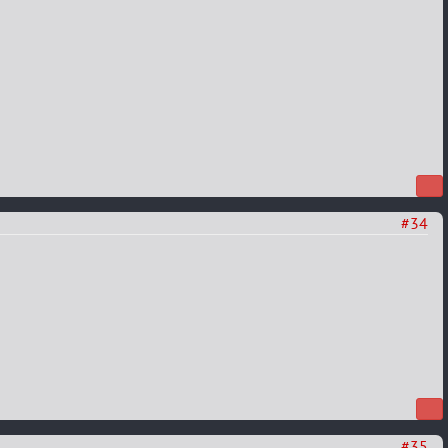
#34
#35