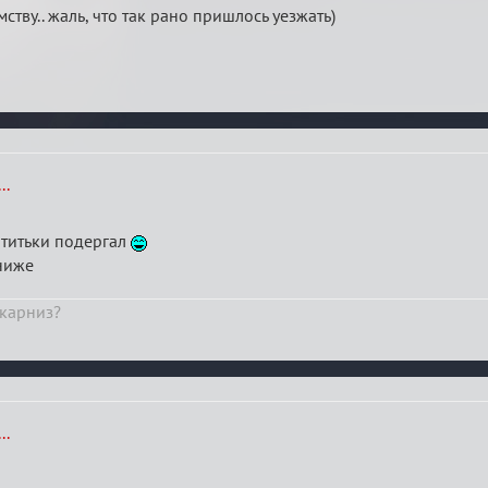
ству.. жаль, что так рано пришлось уезжать)
..
 титьки подергал
ниже
 карниз?
..