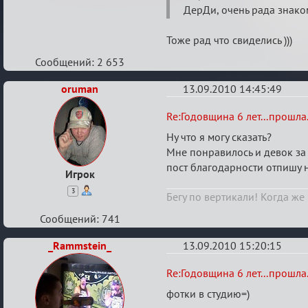
ДерДи, очень рада знаком
Тоже рад что свиделись )))
Сообщений: 2 653
oruman
13.09.2010 14:45:49
Re:
Re:Годовщина 6 лет...прошла.
Годовщина
Ну что я могу сказать?
6
Мне понравилось и девок за
пост благодарности отпишу 
лет...прошла...
Игрок
3
Бегу по вертикали! Когда же
Сообщений: 741
_Rammstein_
13.09.2010 15:20:15
Re:
Re:Годовщина 6 лет...прошла.
Годовщина
фотки в студию=)