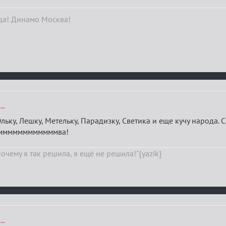
да! Динамо Москва!
..
Юльку, Лешку, Метельку, Парадизку, Светика и еще кучу народа.
.. ммммммммммммва!
почему я так решила, я ещё не решила!"{yazik}
..