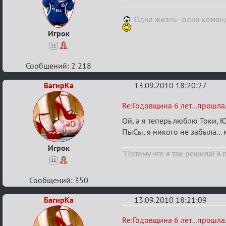
6
лет...прошла...
Одна жизнь - одна коман
Игрок
11
Сообщений: 2 218
БагирКа
13.09.2010 18:20:27
Re:
Re:Годовщина 6 лет...прошла.
Годовщина
Ой, а я теперь люблю Токи, 
6
ПыСы, я никого не забыла.
лет...прошла...
Игрок
"Потому что я так решила! А 
11
Сообщений: 350
БагирКа
13.09.2010 18:21:09
Re:
Re:Годовщина 6 лет...прошла.