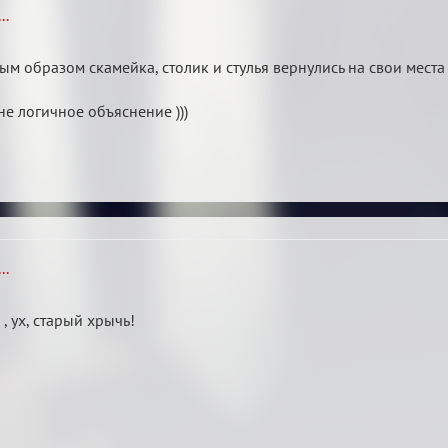
..
м образом скамейка, столик и стулья вернулись на свои места
не логичное объяснение )))
..
, ух, старый хрычь!