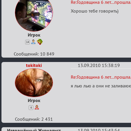
Re:
Re:Годовщина 6 лет...прошла.
Годовщина
Хорошо тебе говорить)
6
лет...прошла...
Игрок
14
Сообщений: 10 849
tokitoki
13.09.2010 15:38:19
Re:
Re:Годовщина 6 лет...прошла.
Годовщина
я лью лью а они не залива
6
лет...прошла...
Игрок
6
Сообщений: 2 431
Извращённый Журналист
13.09.2010 15:43:54