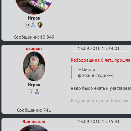
6
лет...прошла...
Игрок
14
Сообщений: 10 849
oruman
13.09.2010 15:34:01
Re:
Re:Годовщина 6 лет...прошла.
Годовщина
Цитата
6
фотки в студию=)
лет...прошла...
Игрок
надо было ехать и участвова
3
Бегу по вертикали! Когда же
Сообщений: 741
_Rammstein_
13.09.2010 15:35:41