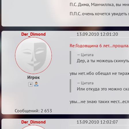
П.С. Дима, Манчиллка, вы мн
П.П.С. очень хочется увидеть 
Der_Dimond
13.09.2010 12:01:20
Re:
Re:Годовщина 6 лет...прошла.
Годовщина
Цитата
6
Дер, а ты можешь скинут
лет...прошла...
увы нет. ибо обещал не тираж
Игрок
Цитата
4
Или откуда это можно ск
увы...не знаю таких мест...ес
Сообщений: 2 653
Der_Dimond
13.09.2010 12:02:07