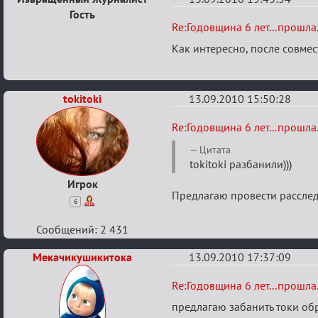
Гость
Re:
Re:Годовщина 6 лет...прошла.
Годовщина
Как интересно, после совмест
6
лет...прошла...
tokitoki
13.09.2010 15:50:28
Re:
Re:Годовщина 6 лет...прошла.
Годовщина
Цитата
6
tokitoki разбанили)))
лет...прошла...
Игрок
Предлагаю провести рассле
6
Сообщений: 2 431
Мекачикушикитока
13.09.2010 17:37:09
Re:
Re:Годовщина 6 лет...прошла.
Годовщина
предлагаю забанить токи о