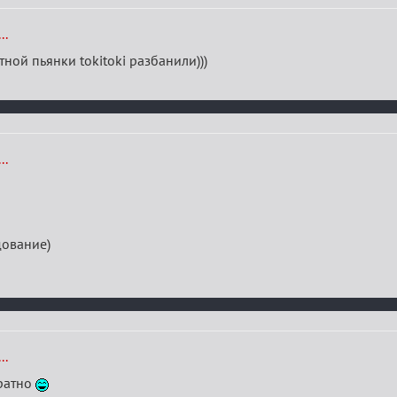
..
ной пьянки tokitoki разбанили)))
..
дование)
..
братно