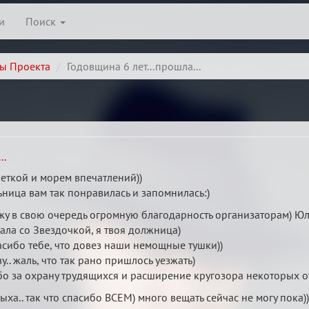
и
Поиск
ы Проекта
Годовщина 6 лет...прошла...
..
леткой и морем впечатлений))
ьница вам так понравилась и запомнилась:)
жу в свою очередь огромную благодарность организаторам) Юля
гала со Звездочкой, я твоя должница)
асибо тебе, что довез наши немощные тушки))
.. жаль, что так рано пришлось уезжать)
ибо за охрану трудящихся и расширение кругозора некоторых о
ыха.. так что спасибо ВСЕМ) много вещать сейчас не могу пока)