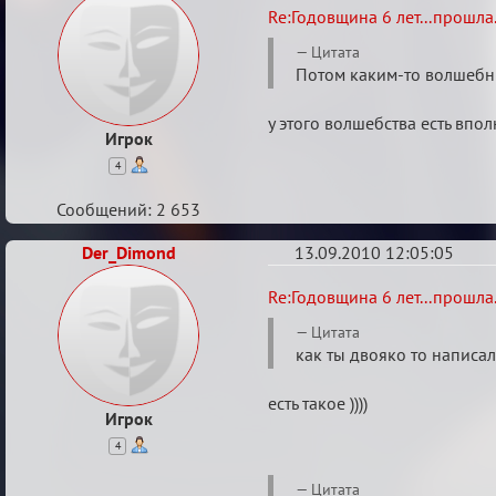
Re:
Re:Годовщина 6 лет...прошла.
Годовщина
Цитата
6
Потом каким-то волшебны
лет...прошла...
у этого волшебства есть впол
Игрок
4
Сообщений: 2 653
Der_Dimond
13.09.2010 12:05:05
Re:
Re:Годовщина 6 лет...прошла.
Годовщина
Цитата
6
как ты двояко то написал 
лет...прошла...
есть такое ))))
Игрок
4
Цитата