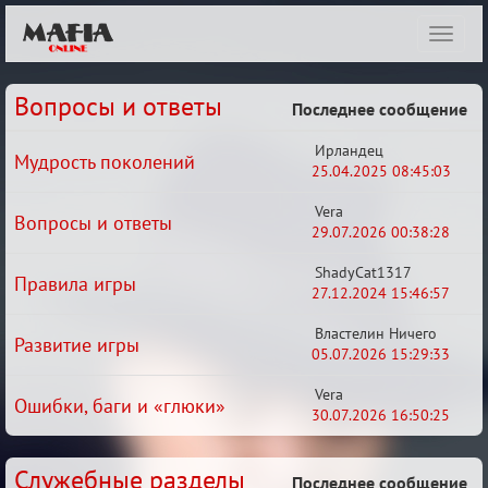
Показ
навиг
Вопросы и ответы
Последнее сообщение
Ирландец
Мудрость поколений
25.04.2025 08:45:03
Vera
Вопросы и ответы
29.07.2026 00:38:28
ShadyCat1317
Правила игры
27.12.2024 15:46:57
Властелин Ничего
Развитие игры
05.07.2026 15:29:33
Vera
Ошибки, баги и «глюки»
30.07.2026 16:50:25
Служебные разделы
Последнее сообщение