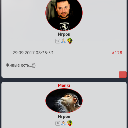
Игрок
12
29.09.2017 08:35:53
#128
Re:
Живые есть...)))
Вопросы
Manki
Игрок
8