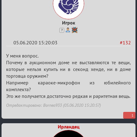
Игрок
7
05.06.2020 15:20:03
#132
Re:
У меня вопрос.
Вопросы
Почему в аукционном доме не выставляются те вещи,
которые нельзя купить ни в секонд хенде, ни в доме
торговца оружием?
Например караоке-микрофон из юбилейного
комплекта?
Это же получается достаточно редкая и раритетная вещь.
Отредактировано: Borneo933 (05.06.2020 15:20:57)
1
Ирландец