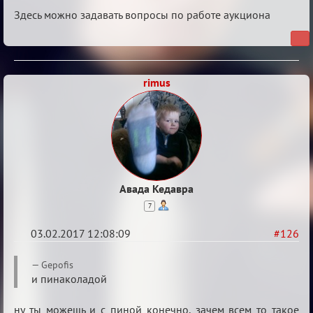
Вопросы
Здесь можно задавать вопросы по работе аукциона
rimus
Авада Кедавра
7
03.02.2017 12:08:09
#126
Re:
Gepofis
Вопросы
и пинаколадой
ну ты можешь и с пиной конечно, зачем всем то такое