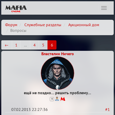
Показ
навиг
Форум
Служебные разделы
Аукционный дом
Вопросы
←
1
…
4
5
6
Властелин Ничего
ещё не поздно… решить проблему…
9
07.02.2013 22:27:36
#1