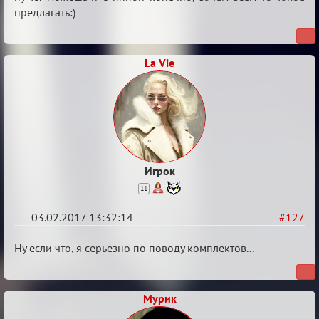
предлагать:)
La Vie
Игрок
11
03.02.2017 13:32:14
#127
Re:
Ну если что, я серьезно по поводу комплектов...
Вопросы
Мурик