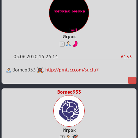
Игрок
8
05.06.2020 15:26:14
#133
Re:
Borneo933
,
http://prntscr.com/suclu7
Вопросы
Borneo933
Игрок
7