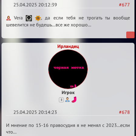
25.04.2025 20:12:39
#677
Re:
Vera
, да если тебя не трогать ты вообще
Клуб
шевелится не будешь...все же хорошо...
тестеров.
Ирландец
Игрок
8
25.04.2025 20:14:23
#678
Re:
И мнение по 15-16 правосудия я не менял с 2023...если
Клуб
что...