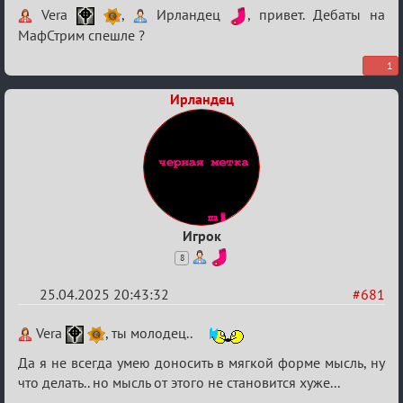
Re:
Vera
,
Ирландец
, привет. Дебаты на
Клуб
МафСтрим спешле ?
тестеров.
1
Ирландец
Игрок
8
25.04.2025 20:43:32
#681
Re:
Vera
, ты молодец..
Клуб
Да я не всегда умею доносить в мягкой форме мысль, ну
тестеров.
что делать.. но мысль от этого не становится хуже...