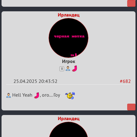
Ирландец
Игрок
8
25.04.2025 20:43:52
#682
Re:
Hell Yeah
, ого... Гоу
Клуб
тестеров.
Ирландец