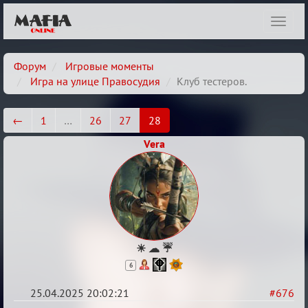
Показ
навиг
Форум
Игровые моменты
Игра на улице Правосудия
Клуб тестеров.
←
1
…
26
27
28
Vera
☀ ☁ ☔
6
25.04.2025 20:02:21
#676