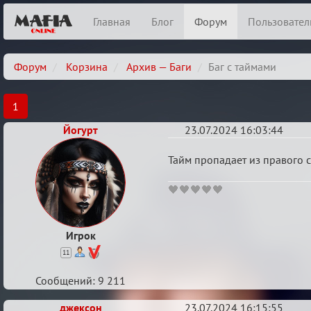
Главная
Блог
Форум
Пользовател
Форум
Корзина
Архив — Баги
Баг с таймами
1
Йогурт
23.07.2024 16:03:44
Баг
Тайм пропадает из правого 
с
🖤🖤🖤🖤🖤
таймами
Игрок
11
Сообщений: 9 211
джексон
23.07.2024 16:15:55