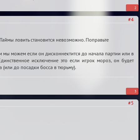
2
#4
 Таймы ловить становится невозможно. Поправьте
йм мы можем если он дисконнектится до начала партии или в
 Единственное исключение это если игрок мороз, он будет
а (или до посадки босса в тюрьму).
3
#5