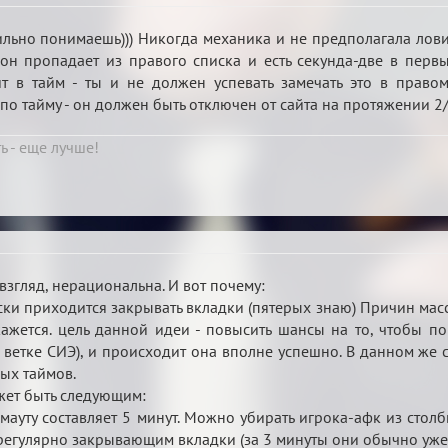
ильно понимаешь))) Никогда механика и не предполагала ловит
он пропадает из правого списка и есть секунда-две в первый
т в тайм - ты и не должен успевать замечать это в прав
 тайму - он должен быть отключен от сайта на протяжении 2/3/
ь - еще лучше!
згляд, нерациональна. И вот почему:
 приходится закрывать вкладки (пятерых знаю) Причин масса 
кажется. цель данной идеи - повысить шансы на то, чтобы п
 ветке СИЭ), и происходит она вполне успешно. В данном же 
ных таймов.
ет быть следующим:
мауту составляет 5 минут. Можно убирать игрока-афк из столб
регулярно закрывающим вкладки (за 3 минуты они обычно уже 