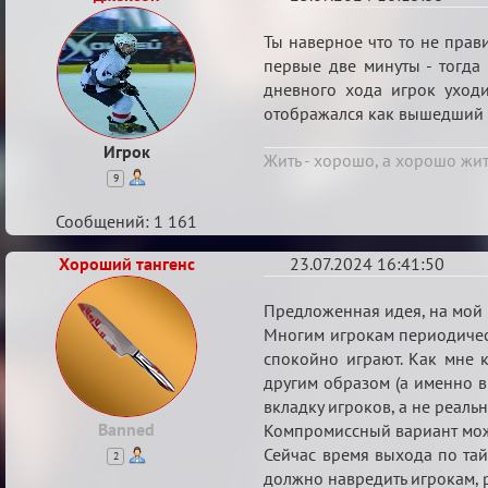
Re:
Ты наверное что то не прав
Баг
первые две минуты - тогда 
дневного хода игрок уходи
с
отображался как вышедший по
таймами
Игрок
Жить - хорошо, а хорошо жит
9
Сообщений: 1 161
Хороший тангенс
23.07.2024 16:41:50
Re:
Предложенная идея, на мой в
Баг
Многим игрокам периодически
спокойно играют. Как мне 
с
другим образом (а именно в
таймами
вкладку игроков, а не реаль
Banned
Компромиссный вариант мож
Сейчас время выхода по тай
2
должно навредить игрокам, 