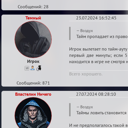
Сообщений: 28
Темный
23.07.2024 16:52:45
Re:
Воздух
Баг
Тайм пропадает из право
с
Игрок вылетает по тайм-ауту
таймами
первый две минуты; если 5 
Игрок
находится в игре не смотря н
10
Всего хорошего.
Сообщений: 871
Властелин Ничего
27.07.2024 08:28:10
Re:
Воздух
Баг
Таймы ловить становитс
с
И не предполагалось такой 