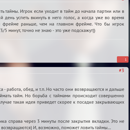
ь таймы. Игрок если уходит в тайм до начала партии или в
 день успеть вкинуть в него голос, а когда уже во время
ом фрейме раньше, чем на главном фрейме. Что бы игрок
5 минут, точно не знаю - это уже подскажут))
1
#3
- работа, обед, и т.п. Но часто они возвращаются и дальше
оймать тайм. Но борьба с таймами происходит совершенно
случае такая идея приведет скорее к посадке закрывающих
ика справа через 3 минуты после закрытия вкладки. Это не
возвращаются) И, возможно, поможет ловить таймы...