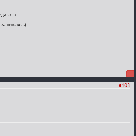
редавала
апрашиваюсь)
#108