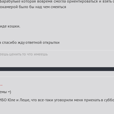
арабульке которая вовремя смогла ориентироваться и взять сту
токамерой было бы над чем смеяться
виде кошки.
 спасибо жду ответной открытки
ешь ценить то что имеешь
..
темы =)
БО Юле и Леше, что все-таки уговорили меня приехать в суббо