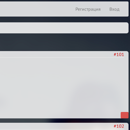
Регистрация
Вход
#101
#102