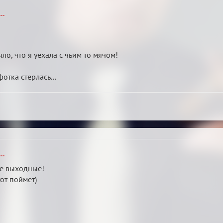
..
ло, что я уехала с чьим то мячом!
фотка стерлась...
..
ые выходные!
тот поймет)