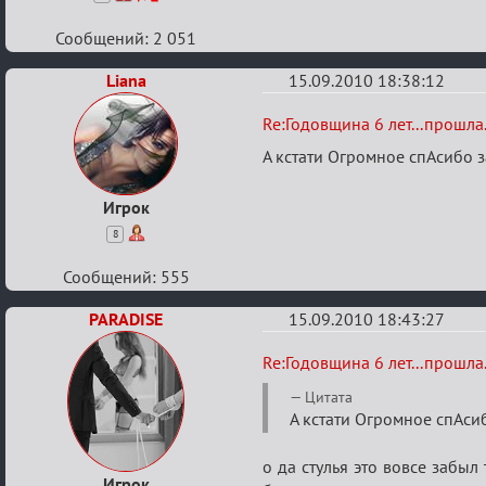
Сообщений: 2 051
Liana
15.09.2010 18:38:12
Re:
Re:Годовщина 6 лет...прошла.
Годовщина
А кстати Огромное спАсибо з
6
лет...прошла...
Игрок
8
Сообщений: 555
PARADISE
15.09.2010 18:43:27
Re:
Re:Годовщина 6 лет...прошла.
Годовщина
Цитата
6
А кстати Огромное спАсиб
лет...прошла...
о да стулья это вовсе забыл
Игрок