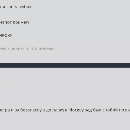
т и спс за кубок
ет тот поймет)
 мафки
ешь ценить то что имеешь
..
костра и за безопасную доставку в Москву рад был с тобой позн