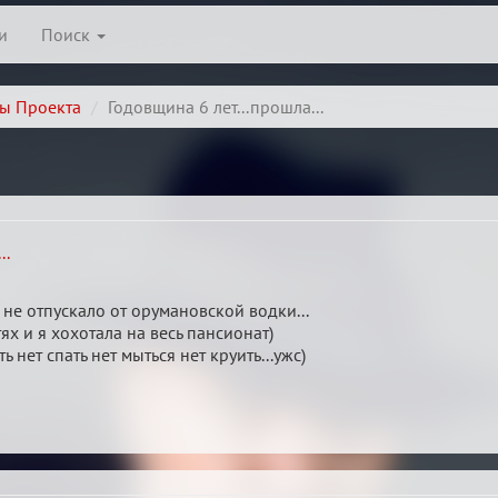
и
Поиск
ы Проекта
Годовщина 6 лет...прошла...
..
не отпускало от орумановской водки...
ях и я хохотала на весь пансионат)
ь нет спать нет мыться нет круить...ужс)