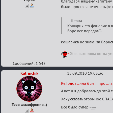
благодаря нашему капитану Б
12
было просто запечетлеть фо
Цитата
Кошарик это фонарик в 
Боре все передам))
кошарика не знаю за Бориса
Жизнь хороша когда уме
Сообщений: 1 543
Katrinchik
15.09.2010 19:03:36
Re:
Re:Годовщина 6 лет...прошла.
Годовщина
А вот и я добралась до этой 
6
Хочу сказать огромное СПАСИ
лет...прошла...
Твоя шизофрения..)
Все было супер =))))
11