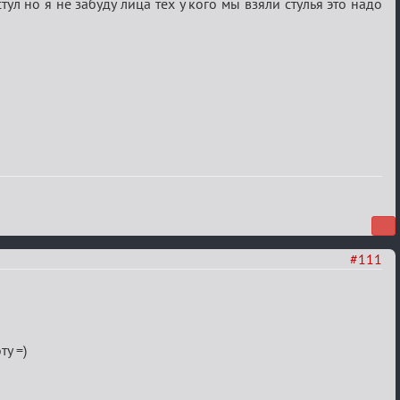
л но я не забуду лица тех у кого мы взяли стулья это надо
#111
ту =)