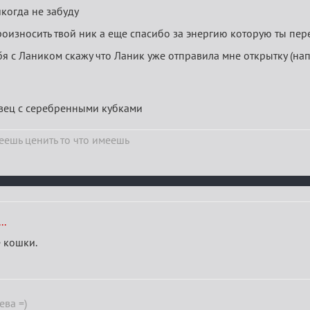
когда не забуду
роизносить твой ник а еще спасибо за энергию которую ты пе
я с Лаником скажу что Ланик уже отправила мне открытку (н
вец с серебренными кубками
ешь ценить то что имеешь
..
 кошки.
ева =)