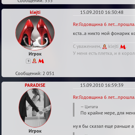
Сообщений: 555
klejti
15.09.2010 16:30:48
Re:
Re:Годовщина 6 лет...прошла.
Годовщина
кста..а никто мой фонарик 
6
С уважением,
klejti
.
лет...прошла...
У меня есть плетка, и я корол
Игрок
9
Сообщений: 2 051
PARADISE
15.09.2010 16:59:39
Re:
Re:Годовщина 6 лет...прошла.
Годовщина
Цитата
6
По крайне мере, для меня
лет...прошла...
ну я бы сказал еще раньше а т
Игрок