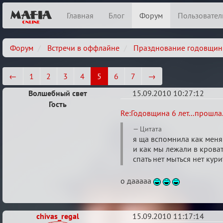
Главная
Блог
Форум
Пользовател
Форум
Встречи в оффлайне
Празднование годовщин
←
1
2
3
4
5
6
7
→
Волшебный свет
15.09.2010 10:27:12
Гость
Re:
Re:Годовщина 6 лет...прошла.
Годовщина
Цитата
6
я ща вспомнила как меня 
и как мы лежали в кроват
лет...прошла...
спать нет мыться нет курит
о дааааа
chivas_regal
15.09.2010 11:17:14