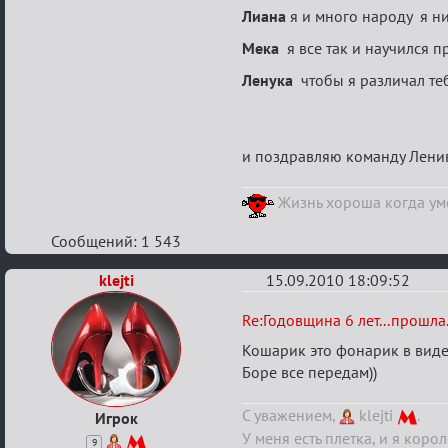
Лиана
я и много народу я ни
Мека
я все так и научился п
Ленука
чтобы я различал теб
и поздравляю команду Лени
Жизнь хороша когда уме
Сообщений: 1 543
klejti
15.09.2010 18:09:52
Re:
Re:Годовщина 6 лет...прошла.
Годовщина
Кошарик это фонарик в виде
6
Боре все передам))
лет...прошла...
С уважением,
klejti
.
Игрок
У меня есть плетка, и я корол
9