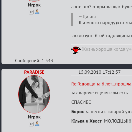
Игрок
а хто это? открытка щас буде
12
Цитата
Я и много народу (кто зна
это лозунг 6-ой годовщины
Жизнь хороша когда уме
Сообщений: 1 543
PARADISE
15.09.2010 17:12:57
Re:
Re:Годовщина 6 лет...прошла.
Годовщина
так кароче еще мыслы есть
6
СПАСИБО
лет...прошла...
Борис
за песни с гитарой у 
Игрок
Юлька и Хвост
МОЛОДЦЫ!!!
12