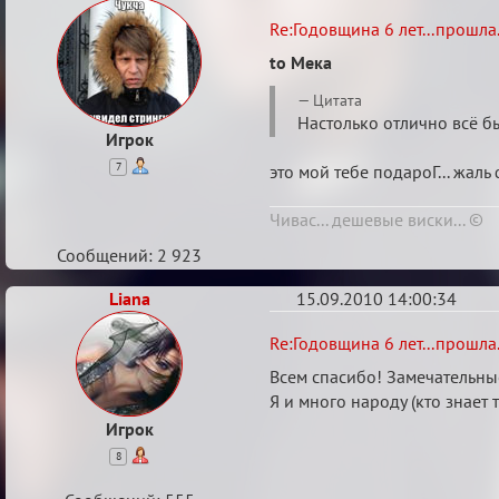
Re:
Re:Годовщина 6 лет...прошла.
Годовщина
to Мека
6
Цитата
лет...прошла...
Настолько отлично всё бы
Игрок
7
это мой тебе подароГ... жаль 
Чивас... дешевые виски... ©
Сообщений: 2 923
Liana
15.09.2010 14:00:34
Re:
Re:Годовщина 6 лет...прошла.
Годовщина
Всем спасибо! Замечательн
6
Я и много народу (кто знает 
лет...прошла...
Игрок
8