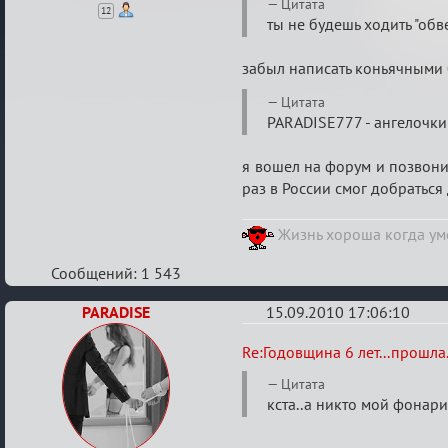
Цитата
12
ты не будешь ходить "обв
забыл написать коньячными 
Цитата
PARADISE777 - ангелочки 
я вошел на форум и позвони
раз в России смог добраться 
Жизнь хороша когда уме
Сообщений: 1 543
PARADISE
15.09.2010 17:06:10
Re:
Re:Годовщина 6 лет...прошла.
Годовщина
Цитата
6
кста..а никто мой фонар
лет...прошла...