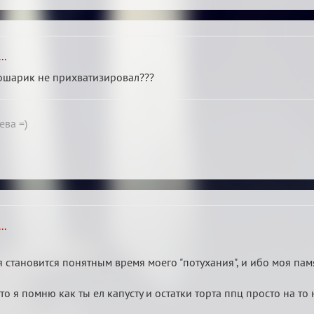
..
кошарик не прихватизировал???
ева =)
..
 становится понятным время моего "потухания", и ибо моя память
о я помню как ты ел капусту и остатки торта ппц просто на то надо