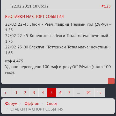
22.02.2011 18:06:32
#125
Re:
Re:СТАВКИ НА СПОРТ СОБЫТИЯ
СТАВКИ
22\02 22-45 Лион - Реал Мадрид Первый гол (28-90) -
НА
1.55
22\02 22-45 Копенгаген - Челси Тотал матча: нечетный -
СПОРТ
1.75
СОБЫТИЯ
22\02 23-00 Блекпул - Тоттенхем Тотал матча: нечетный -
1.65
кэф 4,475
Удачно переведено 100 маф игроку Off Private (снято 100
маф).
←
1
2
3
4
5
6
7
…
91
→
Форум
Оффтоп
Спорт
СТАВКИ НА СПОРТ СОБЫТИЯ