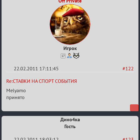
Off Private
Игрок
17
22.02.2011 17:11:45
#122
Re:
Re:СТАВКИ НА СПОРТ СОБЫТИЯ
СТАВКИ
Melyamo
НА
принято
СПОРТ
СОБЫТИЯ
Дино4ка
Гость
22.02.2011 18:03:12
#123