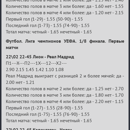
Количество голов в матче 3 или более: да - 1.60 нет - 1.55
Количество голов в матче 4 или более: да - 1.20 нет - 2.15
Первый гол (1-29) - 1.55 (30-90) - 1.55
Последний гол (1-73) - 1.55 (74-90) - 1.55
Тотал матча: четный - 1.65 нечетный - 1.65
Футбол. Лига чемпионов УЕФА. 1/8 финала. Первые
матчи
22\02 22-45 Лион - Реал Мадрид
П1---Х---П2---1Х---12---Х2---
2.90 2.15 1.45 1.42 1.10 1.08
Реал Мадрид выиграет с разницей 2 и более мячей: да -
2.00 нет - 1.21
Количество голов в матче 2 или более: да - 1.25 нет - 2.70
Количество голов в матче 3 или более: да - 1.80 нет - 1.70
Количество голов в матче 4 или более: да - 2.20 нет - 1.15
Первый гол (1-27) - 1.55 (28-90) - 1.55
Последний гол (1-75) - 1.55 (76-90) - 1.55
Тотал матча: четный - 1.65 нечетный - 1.65
22\02 22-45 Копенгаген - Челси