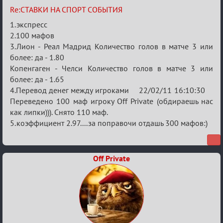
Re:
Re:СТАВКИ НА СПОРТ СОБЫТИЯ
СТАВКИ
1.экспресс
НА
2.100 мафов
3.Лион - Реал Мадрид Количество голов в матче 3 или
СПОРТ
более: да - 1.80
СОБЫТИЯ
Копенгаген - Челси Количество голов в матче 3 или
более: да - 1.65
4.Перевод денег между игроками 22/02/11 16:10:30
Переведено 100 маф игроку Off Private (обдираешь нас
как липки))). Снято 110 маф.
5.коэффициент 2.97....за поправочи отдашь 300 мафов:)
Off Private