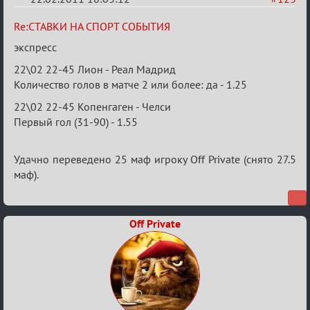
Re:
Re:СТАВКИ НА СПОРТ СОБЫТИЯ
СТАВКИ
экспресс
НА
22\02 22-45 Лион - Реал Мадрид
СПОРТ
Количество голов в матче 2 или более: да - 1.25
СОБЫТИЯ
22\02 22-45 Копенгаген - Челси
Первый гол (31-90) - 1.55
Удачно переведено 25 маф игроку Off Private (снято 27.5
маф).
Off Private