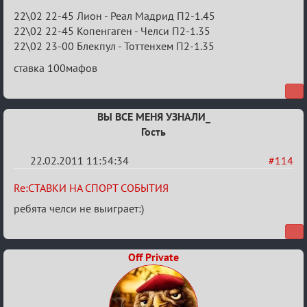
СТАВКИ
22\02 22-45 Лион - Реал Мадрид П2-1.45
НА
22\02 22-45 Копенгаген - Челси П2-1.35
22\02 23-00 Блекпул - Тоттенхем П2-1.35
СПОРТ
СОБЫТИЯ
ставка 100мафов
ВЫ ВСЕ МЕНЯ УЗНАЛИ_
Гость
22.02.2011 11:54:34
#114
Re:
Re:СТАВКИ НА СПОРТ СОБЫТИЯ
СТАВКИ
ребята челси не выиграет:)
НА
СПОРТ
Off Private
СОБЫТИЯ