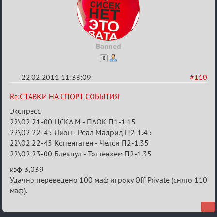
Banned
8
22.02.2011 11:38:09
#110
Re:
Re:СТАВКИ НА СПОРТ СОБЫТИЯ
СТАВКИ
Экспресс
НА
22\02 21-00 ЦСКА М - ПАОК П1-1.15
22\02 22-45 Лион - Реал Мадрид П2-1.45
СПОРТ
22\02 22-45 Копенгаген - Челси П2-1.35
СОБЫТИЯ
22\02 23-00 Блекпул - Тоттенхем П2-1.35
кэф 3,039
Удачно переведено 100 маф игроку Off Private (снято 110
маф).