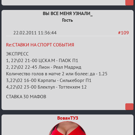
ВЫ ВСЕ МЕНЯ УЗНАЛИ_
Гость
22.02.2011 11:36:44
#109
Re:
Re:СТАВКИ НА СПОРТ СОБЫТИЯ
СТАВКИ
ЭКСПРЕСС
НА
1, 22\02 21-00 ЦСКА М - ПАОК П1
2, 22\02 22-45 Лион - Реал Мадрид
СПОРТ
Количество голов в матче 2 или более: да - 1.25
СОБЫТИЯ
3,22\02 16-00 Карпаты - Силькеборг П1
4,22\02 23-00 Блекпул - Тоттенхем 12
СТАВКА 30 МАФОВ
ВованТУЗ