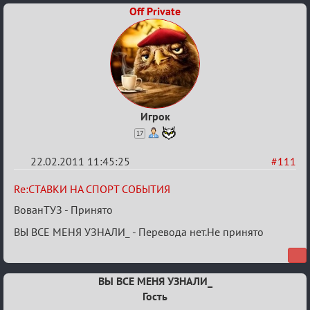
Off Private
Игрок
17
22.02.2011 11:45:25
#111
Re:
Re:СТАВКИ НА СПОРТ СОБЫТИЯ
СТАВКИ
ВованТУЗ - Принято
НА
ВЫ ВСЕ МЕНЯ УЗНАЛИ_ - Перевода нет.Не принято
СПОРТ
СОБЫТИЯ
ВЫ ВСЕ МЕНЯ УЗНАЛИ_
Гость