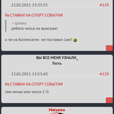
22.02.2011 13:33:55
#119
Re:
Re:СТАВКИ НА СПОРТ СОБЫТИЯ
СТАВКИ
Цитата
НА
ребята челси не выиграет
СПОРТ
а че на Копенгаген не поставил сам?
СОБЫТИЯ
ВЫ ВСЕ МЕНЯ УЗНАЛИ_
Гость
22.02.2011 13:53:43
#120
Re:
Re:СТАВКИ НА СПОРТ СОБЫТИЯ
СТАВКИ
там ничья или челси 1-0
НА
СПОРТ
Melyamo
СОБЫТИЯ