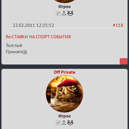
Игрок
17
22.02.2011 12:25:52
#118
Re:
Re:СТАВКИ НА СПОРТ СОБЫТИЯ
СТАВКИ
Толстый
НА
Принято)))
СПОРТ
СОБЫТИЯ
Off Private
Игрок
17