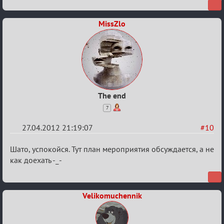
(дополнения
приветствуются)
MissZlo
The end
7
27.04.2012 21:19:07
#10
Re:
Шато, успокойся. Тут план мероприятия обсуждается, а не
План
как доехать -_-
мероприятия
(дополнения
Velikomuchennik
приветствуются)