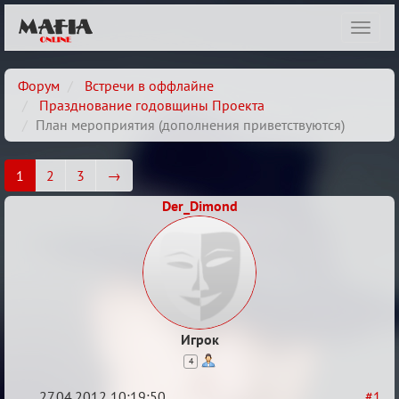
Показ
навиг
Форум
Встречи в оффлайне
Празднование годовщины Проекта
План мероприятия (дополнения приветствуются)
1
2
3
→
Der_Dimond
Игрок
4
27.04.2012 10:19:50
#1