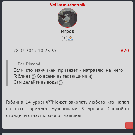
Velikomuchennik
Игрок
8
28.04.2012 10:23:35
#20
Re:
Der_Dimond
План
Если кто манчикен привезет - натравлю на него
Гоблина ))) Со всеми вытекающими )))
мероприятия
Сам делайте выводы )))
(дополнения
приветствуются)
Гоблина 14 уровня??Может закопать любого кто напал
на него. Брезгует мучениками 8 уровня. Спокойно
отойдет и отдаст ключи от машины