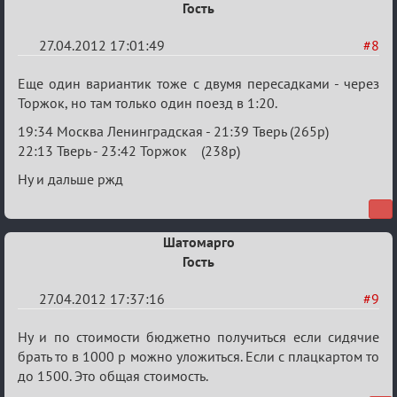
Гость
27.04.2012 17:01:49
#8
Re:
Еще один вариантик тоже с двумя пересадками - через
План
Торжок, но там только один поезд в 1:20.
мероприятия
19:34 Москва Ленинградская - 21:39 Тверь (265р)
(дополнения
22:13 Тверь - 23:42 Торжок (238р)
приветствуются)
Ну и дальше ржд
Шатомарго
Гость
27.04.2012 17:37:16
#9
Re:
Ну и по стоимости бюджетно получиться если сидячие
План
брать то в 1000 р можно уложиться. Если с плацкартом то
до 1500. Это общая стоимость.
мероприятия