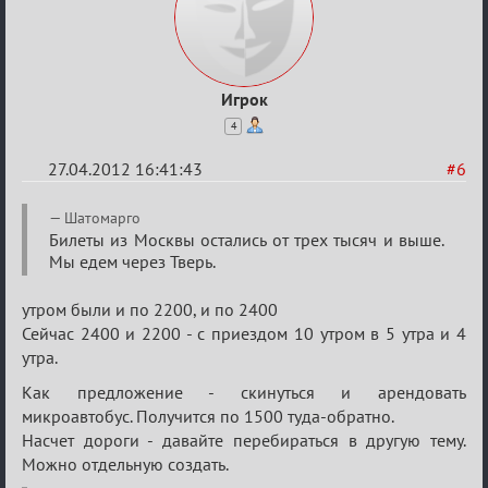
Игрок
4
27.04.2012 16:41:43
#6
Re:
Шатомарго
План
Билеты из Москвы остались от трех тысяч и выше.
Мы едем через Тверь.
мероприятия
(дополнения
утром были и по 2200, и по 2400
приветствуются)
Сейчас 2400 и 2200 - с приездом 10 утром в 5 утра и 4
утра.
Как предложение - скинуться и арендовать
микроавтобус. Получится по 1500 туда-обратно.
Насчет дороги - давайте перебираться в другую тему.
Можно отдельную создать.