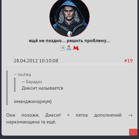
приветствуются)
ещё не поздно… решить проблему…
9
28.04.2012 10:10:08
#19
Re:
tochka
План
Барадос
Диксит называется
мероприятия
(дополнения
иманджинариум)
приветствуются)
Они похожи. Диксит + пяток дополнений →
наркоманщина та ещё.