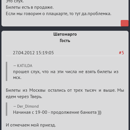
Re:
Это слух.
План
Билеты есть в продаже.
Если мы говорим о плацкарте, то тут да.проблемка.
мероприятия
(дополнения
приветствуются)
Шатомарго
Гость
27.04.2012 15:19:05
#5
Re:
KATiLDA
План
прошел слух, что на эти числа не взять билеты из
мск.
мероприятия
(дополнения
Билеты из Москвы остались от трех тысяч и выше. Мы
приветствуются)
едем через Тверь.
Der_Dimond
Начиная с 19-00 - продолжение банкета )))
И отмечаем мой приезд.