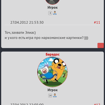
Игрок
8
27.04.2012 21:53:30
#11
Re:
Точ,захвати Элиас)
План
и у кого есть игра про наркоманские картинки?:))))
мероприятия
(дополнения
Барадос
приветствуются)
Игрок
14
27.04.2012 22:05:00
#12