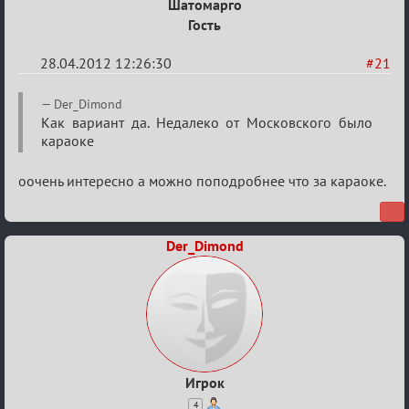
Шатомарго
Гость
28.04.2012 12:26:30
#21
Re:
Der_Dimond
План
Как вариант да. Недалеко от Московского было
караоке
мероприятия
(дополнения
оочень интересно а можно поподробнее что за караоке.
приветствуются)
Der_Dimond
Игрок
4