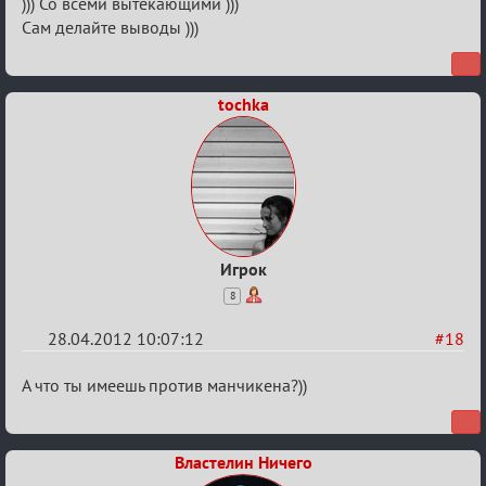
План
))) Со всеми вытекающими )))
Сам делайте выводы )))
мероприятия
(дополнения
приветствуются)
tochka
Игрок
8
28.04.2012 10:07:12
#18
Re:
А что ты имеешь против манчикена?))
План
мероприятия
Властелин Ничего
(дополнения