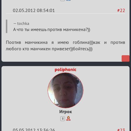
02.05.2012 08:54:01
#22
Re:
tochka
План
А что ты имеешь против манчикена?))
мероприятия
Поотив манчикина я имею гоблина)))как и против
(дополнения
любого кто манчикен привезет))бойтесь)))
приветствуются)
poliphonic
Игрок
8
05.05.2012 13:36:26
#23