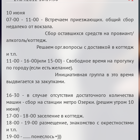
План
10 июня
мероприятия
07-00 - 11-00 - Встречаем приезжающих. общий сбор
недалеко от вокзала.
(дополнения
Сбор оставшихся средств на провиант/
приветствуются)
алкоголь/коттедж.
Решаем орг.вопросы с доставкой в коттедж
и т.п.
11-00 - 16-00(или 15-00) - Свободное время на прогулку
по городу (если есть желание).
Инициативная группа в это время
выдвигается за закупками.
16-30 - в случае отсутствия достаточного количества
машин - сбор на станции метро Озерки. (решим утром 10
июня)
17-00 - 18-00 заселение в коттедж.
18-00 - 19-00 размещение, знакомство с окрестностями
и т.п.
19-00 - ...... понеслось =)))