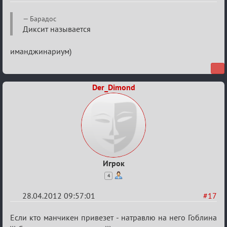
Re:
Барадос
План
Диксит называется
мероприятия
иманджинариум)
(дополнения
приветствуются)
Der_Dimond
Игрок
4
28.04.2012 09:57:01
#17
Re:
Если кто манчикен привезет - натравлю на него Гоблина