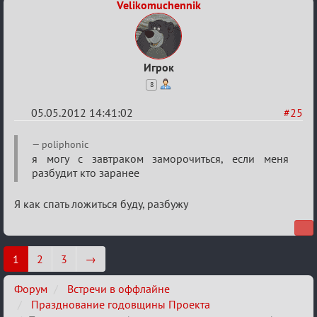
Velikomuchennik
(дополнения
приветствуются)
Игрок
8
05.05.2012 14:41:02
#25
Re:
poliphonic
План
я могу с завтраком заморочиться, если меня
разбудит кто заранее
мероприятия
(дополнения
Я как спать ложиться буду, разбужу
приветствуются)
1
2
3
→
Форум
Встречи в оффлайне
Празднование годовщины Проекта