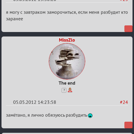
Re:
я могу с завтраком заморочиться, если меня разбудит кто
План
заранее
мероприятия
(дополнения
MissZlo
приветствуются)
The end
7
05.05.2012 14:23:58
#24
Re:
замётано, я лично обязуюсь разбудить
План
мероприятия