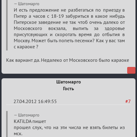
Шатомарго
И есть предложение не разбегаться по приезду в
Питер а часов с 18-19 забуриться в какое нибудь
Питерское заведение не так чтоб очень далеко от
Московского вокзала, выпить за здоровье
присутсвующих и скоротать время до отбытия в
Москву. Может быть попеть песенки? Как у вас там
с караоке ?
Как вариант да. Недалеко от Московского было караоке
Шатомарго
Гость
27.04.2012 16:49:55
#7
Re:
Шатомарго
План
KATiLDA пишет
прошел слух, что на эти числа не взять билеты из
мероприятия
мск.