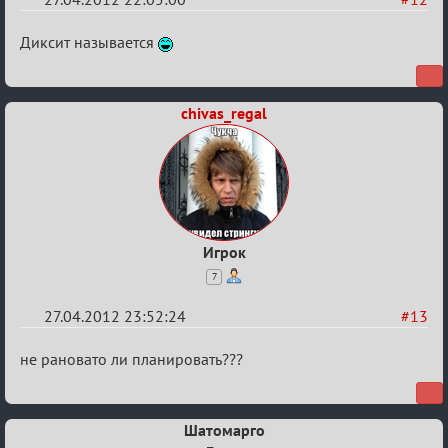
Re:
Диксит называется
План
мероприятия
chivas_regal
(дополнения
приветствуются)
Игрок
7
27.04.2012 23:52:24
#13
Re:
не рановато ли планировать???
План
мероприятия
Шатомарго
(дополнения