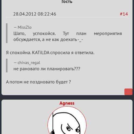
Гость
приветствуются)
28.04.2012 08:22:46
#14
Re:
MissZlo
План
Шато, успокойся. Тут план мероприятия
обсуждается, а не как доехать -_-
мероприятия
(дополнения
Я спокойна. KATiLDA спросила я ответила.
приветствуются)
chivas_regal
не рановато ли планировать???
А потом не поздновато будет ?
Agness