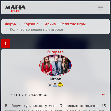
Показ
навиг
Форум
Корзина
Архив — Развитие игры
Количество вещей при игроке
1
European
Игрок
15
12.01.2013 14:28:54
#1
Количество
В общем суть такая, у меня 3 полных комплекта, 15