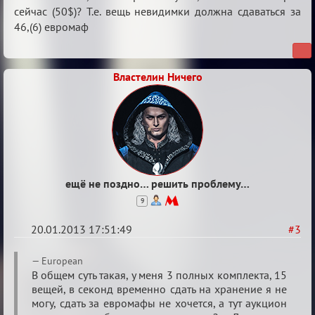
игроке
сейчас (50$)? Т.е. вещь невидимки должна сдаваться за
46,(6) евромаф
Властелин Ничего
ещё не поздно… решить проблему…
9
20.01.2013 17:51:49
#3
Re:
European
Количество
В общем суть такая, у меня 3 полных комплекта, 15
вещей, в секонд временно сдать на хранение я не
вещей
могу, сдать за евромафы не хочется, а тут аукцион
при