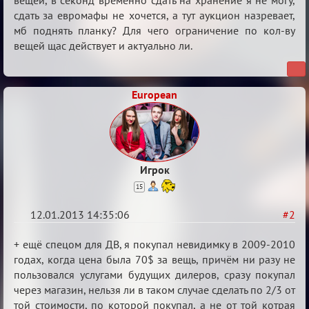
вещей
вещей, в секонд временно сдать на хранение я не могу,
сдать за евромафы не хочется, а тут аукцион назревает,
при
мб поднять планку? Для чего ограничение по кол-ву
игроке
вещей щас действует и актуально ли.
European
Игрок
15
12.01.2013 14:35:06
#2
Re:
+ ещё спецом для ДВ, я покупал невидимку в 2009-2010
Количество
годах, когда цена была 70$ за вещь, причём ни разу не
пользовался услугами будущих дилеров, сразу покупал
вещей
через магазин, нельзя ли в таком случае сделать по 2/3 от
при
той стоимости, по которой покупал, а не от той котрая