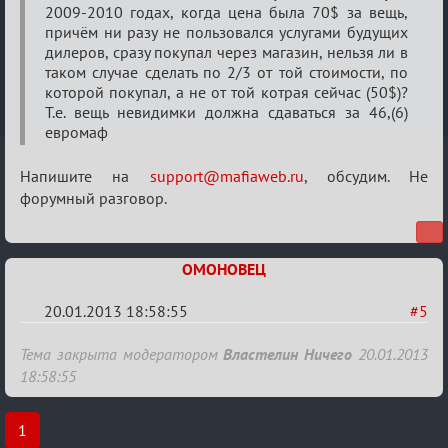
2009-2010 годах, когда цена была 70$ за вещь,
вещей
причём ни разу не пользовался услугами будущих
при
дилеров, сразу покупал через магазин, нельзя ли в
игроке
таком случае сделать по 2/3 от той стоимости, по
которой покупал, а не от той котрая сейчас (50$)?
Т.е. вещь невидимки должна сдаваться за 46,(6)
евромаф
Напишите на
support@mafiaweb.ru
, обсудим. Не
форумный разговор.
ОМОНОВЕЦ
20.01.2013 18:58:55
#5
Re:
Тема закрыта модератором
Властелин Ничего
20.01.2013
Количество
18:58:55
вещей
при
1