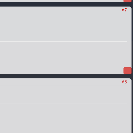
#7
#8