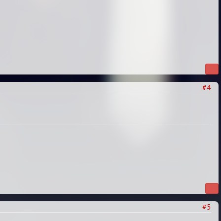
#4
#5