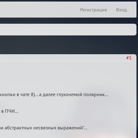
Регистрация
Вход
#1
нопки в чате 8)... а далее глухонемой полярник...
в ПЧИ...
и абстрактных несвязных выражений"...