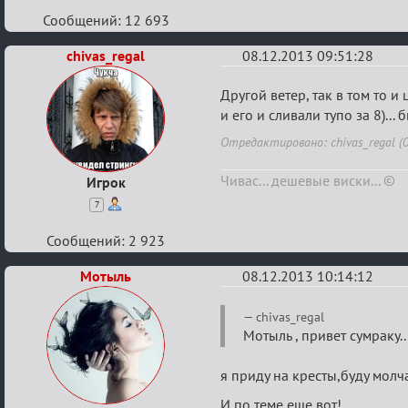
4.
Сообщений: 12 693
в
Правила
chivas_regal
08.12.2013 09:51:28
честной
Re:
Другой ветер, так в том то и
игры
Поправка
и его и сливали тупо за 8)...
в
Отредактировано: chivas_regal (0
ст
Чивас... дешевые виски... ©
Игрок
1.
7
или
ст
Сообщений: 2 923
4.
Мотыль
08.12.2013 10:14:12
в
Правила
Re:
chivas_regal
честной
Поправка
Мотыль , привет сумраку..
игры
в
я приду на кресты,буду молч
ст
И по теме еще вот!