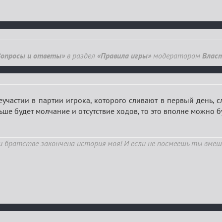
Вопросы и ответы»
в раздел
«Правила игры»
модератором
Влас
еучастии в партии игрока, которого сливают в первый день, с
льше будет молчание и отсутствие ходов, то это вполне можно 
и братстве закончена история моя! И если не посмеешь ты вме