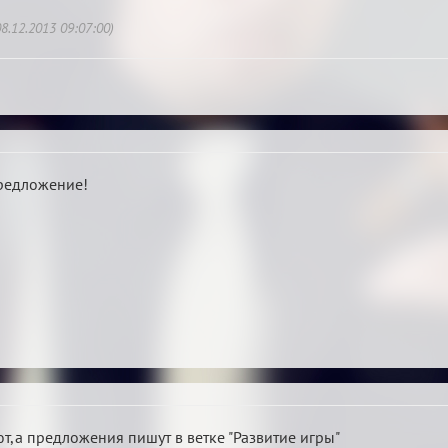
8.12.2013 09:07:00)
предложение!
ют,а предложения пишут в ветке "Развитие игры"