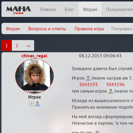
Главная
Блог
Форум
Пользовател
Форум
Вопросы и ответы
Правила игры
Поправка в
1
2
→
chivas_regal
08.12.2013 09:06:43
Поправка
Граждане давеча был случай.
в
Игрок
Jwaow сыграв аж 5 
ст
3043193
3043196
1.
тем самым игрок
Jwaow пор
Игрок
или
Исходя из вышесказанного 
7
ст
Принять во внимание подобн
4.
На мой взгляд сформулиров
в
Неучастие в партии, "в том ч
Правила
как то так...©