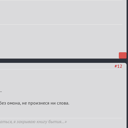
#12
.
ез омона, не произнеся ни слова.
шаться, я закрываю книгу бытия…»