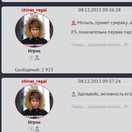
4.
в
chivas_regal
08.12.2013 09:36:28
Правила
Re:
честной
Мотыль, привет сумраку.. я
Поправка
игры
P.S. показательна первая пар
в
ст
Чивас... дешевые виски... ©
Игрок
1.
7
или
ст
Сообщений: 2 923
4.
chivas_regal
08.12.2013 09:37:24
в
Правила
Re:
Эдельвейс, активность есть
честной
Поправка
игры
Чивас... дешевые виски... ©
в
ст
Игрок
1.
7