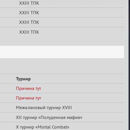
XXIII ТПК
XXIII ТПК
XXIII ТПК
XXIII ТПК
Турнир
Причина тут
Причина тут
Межклановый турнир XVIII
XII турнир «Полуденная мафия»
X турнир «Mortal Combat»