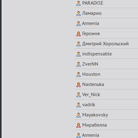
PARADISE
Ламарио
Armenia
Героиня
Дмитрий Хорольский
indispensable
ZverNN
Houston
Nastenьka
Ver_Nick
vadrik
Mayakovsky
Мирабелла
Armenia