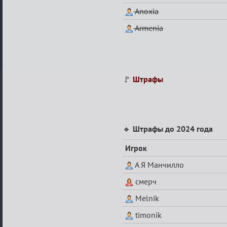
Anoxia
Armenia
🚩
Штрафы
🔸
Штрафы до 2024 года
Игрок
А Я Манчилло
смерч
Melnik
timonik