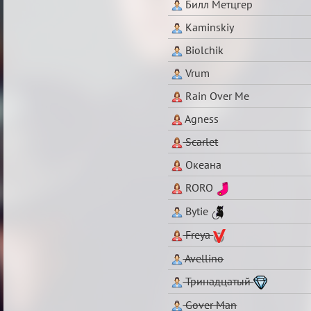
Билл Метцгер
Kaminskiy
Biolchik
Vrum
Rain Over Me
Agness
Scarlet
Океана
RORO
Bytie
Freya
Avellino
Тринадцатый
Gover Man