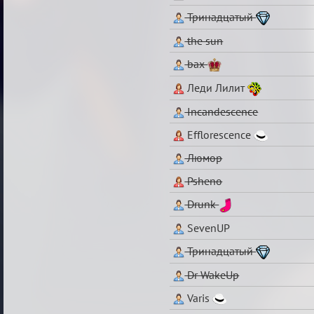
Тринадцатый
the sun
bax
Леди Лилит
Incandescence
Efflorescence
Люмор
Psheno
Drunk
SevenUP
Тринадцатый
Dr WakeUp
Varis