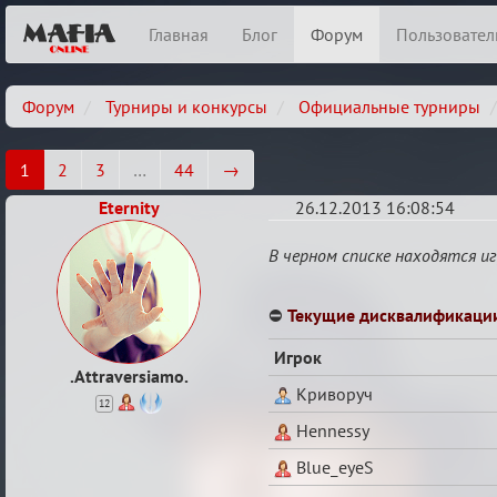
Главная
Блог
Форум
Пользовател
Форум
Турниры и конкурсы
Официальные турниры
1
2
3
…
44
→
Eternity
26.12.2013 16:08:54
Чёрный
В черном списке находятся и
список
⛔
Текущие дисквалификаци
Игрок
.Attraversiamo.
Криворуч
12
Hennessy
Blue_eyeS