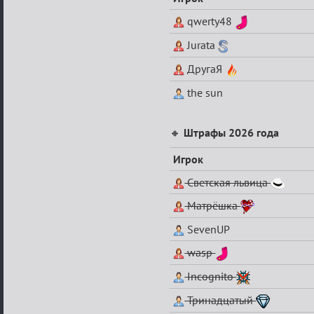
qwerty48
Jurata
ДругаЯ
the sun
🔸
Штрафы 2026 года
Игрок
Светская львица
Матрёшка
SevenUP
wasp
Incognito
Тринадцатый