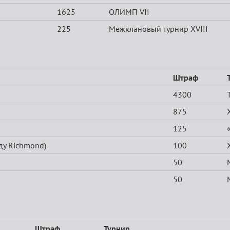
1625
ОЛИМП VII
225
Межклановый турнир XVIII
Штраф
4300
875
125
ду Richmond)
100
50
50
Штраф
Турнир