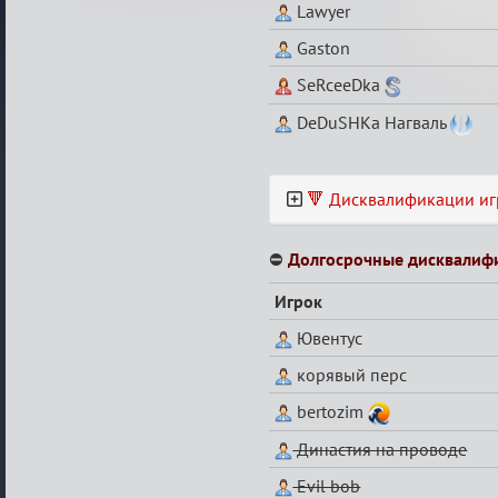
Lawyer
Gaston
SeRceeDka
DeDuSHKa Нагваль
🔻 Дисквалификации иг
⛔
Долгосрочные дисквалиф
Игрок
Ювентус
корявый перс
bertozim
Династия на проводе
Evil bob