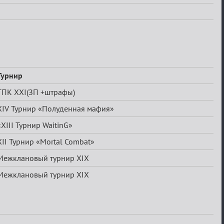
Турнир
ТПК XXI(ЗП +штрафы)
XIV Турнир «Полуденная мафия»
«XIII Турнир WaitinG»
XII Турнир «Mortal Combat»
Межклановый турнир XIX
Межклановый турнир XIX