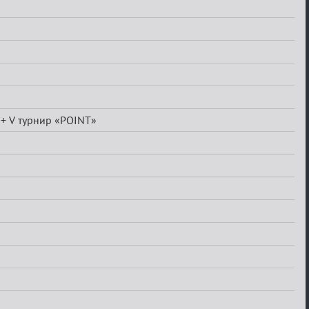
 + V турнир «POINT»