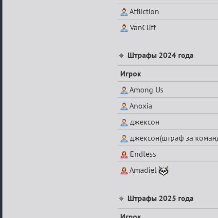
Affliction
VanCliff
🔸
Штрафы 2024 года
Игрок
Among Us
Anoxia
джексон
джексон(штраф за коман
Endless
Amadiel
🔸
Штрафы 2025 года
Игрок