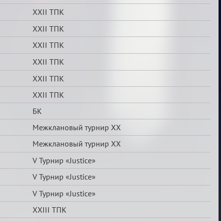
XXII ТПК
XXII ТПК
XXII ТПК
XXII ТПК
XXII ТПК
XXII ТПК
БК
Межклановый турнир XX
Межклановый турнир XX
V Турнир «Justice»
V Турнир «Justice»
V Турнир «Justice»
XXIII ТПК