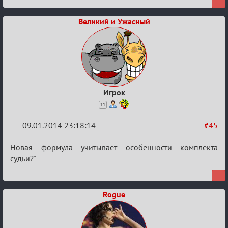
Великий и Ужасный
Игрок
11
09.01.2014 23:18:14
#45
Re:
Новая формула учитывает особенности комплекта
VIP-
судьи?"
клуб,
сумрак,
Rogue
партии
на
12