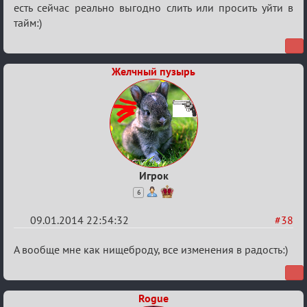
есть сейчас реально выгодно слить или просить уйти в
12
тайм:)
Желчный пузырь
Игрок
6
09.01.2014 22:54:32
#38
Re:
А вообще мне как нищеброду, все изменения в радость:)
VIP-
клуб,
Rogue
сумрак,