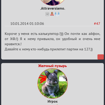
.Attraversiamo.
12
10.01.2014 01:10:06
#47
Re:
Короче у меня есть калькулятор.!))) Он почти как айфон,
VIP-
от ХФ.!) Я к нему привыкла, он удобный и очень мне
нравится.!
клуб,
Давайте к нему кто-нибудь прилепит партии на 12?.))
сумрак,
партии
на
Желчный пузырь
12
Игрок