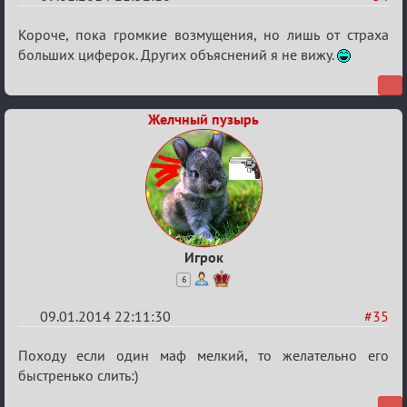
Re:
Короче, пока громкие возмущения, но лишь от страха
VIP-
больших циферок. Других объяснений я не вижу.
клуб,
сумрак,
Желчный пузырь
партии
на
12
Игрок
6
09.01.2014 22:11:30
#35
Re:
Походу если один маф мелкий, то желательно его
VIP-
быстренько слить:)
клуб,