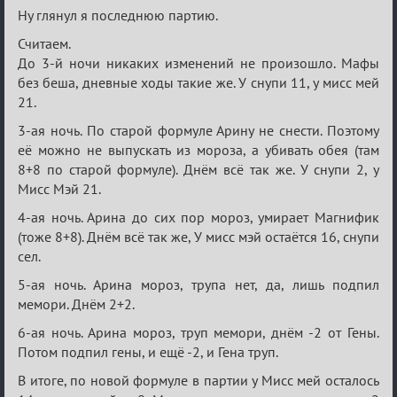
сумрак,
Ну глянул я последнюю партию.
партии
Считаем.
на
До 3-й ночи никаких изменений не произошло. Мафы
12
без беша, дневные ходы такие же. У снупи 11, у мисс мей
21.
3-ая ночь. По старой формуле Арину не снести. Поэтому
её можно не выпускать из мороза, а убивать обея (там
8+8 по старой формуле). Днём всё так же. У снупи 2, у
Мисс Мэй 21.
4-ая ночь. Арина до сих пор мороз, умирает Магнифик
(тоже 8+8). Днём всё так же, У мисс мэй остаётся 16, снупи
сел.
5-ая ночь. Арина мороз, трупа нет, да, лишь подпил
мемори. Днём 2+2.
6-ая ночь. Арина мороз, труп мемори, днём -2 от Гены.
Потом подпил гены, и ещё -2, и Гена труп.
В итоге, по новой формуле в партии у Мисс мей осталось