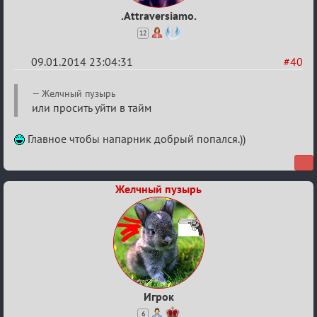
.Attraversiamo.
12
09.01.2014 23:04:31
#40
Re:
Желчный пузырь
VIP-
или просить уйти в тайм
клуб,
Главное чтобы напарник добрый попался.))
сумрак,
партии
на
Желчный пузырь
12
Игрок
6