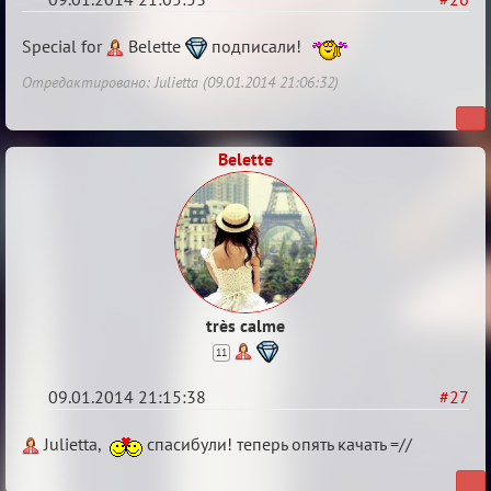
Re:
Special for
Belette
подписали!
VIP-
Отредактировано: Julietta (09.01.2014 21:06:32)
клуб,
сумрак,
партии
Belette
на
12
très calme
11
09.01.2014 21:15:38
#27
Re:
Julietta,
спасибули! теперь опять качать =//
VIP-