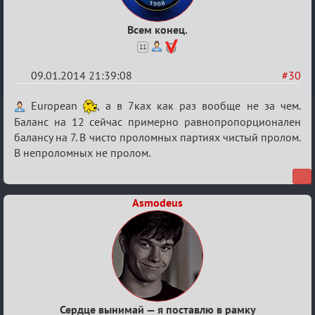
Всем конец.
11
09.01.2014 21:39:08
#30
Re:
European
, а в 7ках как раз вообще не за чем.
VIP-
Баланс на 12 сейчас примерно равнопропорционален
балансу на 7. В чисто проломных партиях чистый пролом.
клуб,
В непроломных не пролом.
сумрак,
партии
на
Asmodeus
12
Сердце вынимай — я поставлю в рамку