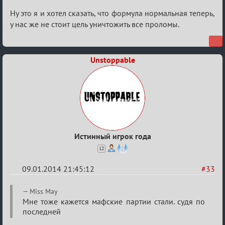
Re:
Ну это я и хотел сказать, что формула нормальная теперь,
VIP-
у нас же не стоит цель уничтожить все проломы.
клуб,
сумрак,
Unstoppable
партии
на
12
Истинный игрок года
12
09.01.2014 21:45:12
#33
Re:
Miss May
VIP-
Мне тоже кажется мафские партии стали. судя по
последней
клуб,