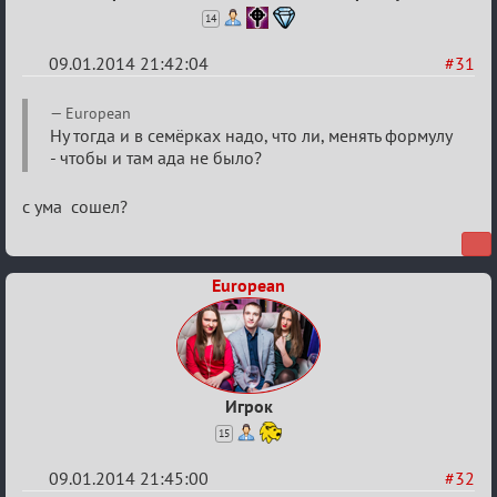
14
09.01.2014 21:42:04
#31
Re:
European
VIP-
Ну тогда и в семёрках надо, что ли, менять формулу
- чтобы и там ада не было?
клуб,
сумрак,
с ума сошел?
партии
на
12
European
Игрок
15
09.01.2014 21:45:00
#32