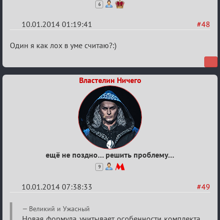
6
10.01.2014 01:19:41
#48
Re:
Один я как лох в уме считаю?:)
VIP-
клуб,
Властелин Ничего
сумрак,
партии
на
12
ещё не поздно… решить проблему…
9
10.01.2014 07:38:33
#49
Re:
Великий и Ужасный
Новая формула учитывает особенности комплекта