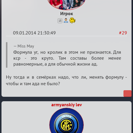
Игрок
15
09.01.2014 21:30:49
#29
Re:
Miss May
VIP-
Формула уг, но кролик в этом не признается. Для
кср - это круто. Там составы более менее
клуб,
равномерные, а для обычной жизни ад.
сумрак,
партии
Ну тогда и в семёрках надо, что ли, менять формулу -
на
чтобы и там ада не было?
12
armyanskiy lev