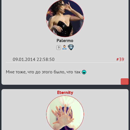
партии
на
12
Palermo
9
09.01.2014 22:58:50
#39
Re:
Мне тоже, что до этого было, что так
VIP-
клуб,
Eternity
сумрак,
партии
на
12