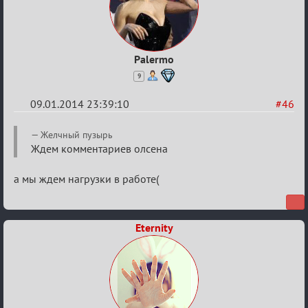
Palermo
9
09.01.2014 23:39:10
#46
Re:
Желчный пузырь
VIP-
Ждем комментариев олсена
клуб,
а мы ждем нагрузки в работе(
сумрак,
партии
на
Eternity
12