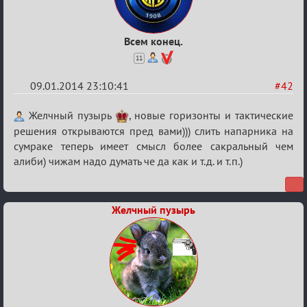
Всем конец.
11
09.01.2014 23:10:41
#42
Re:
Желчный пузырь
, новые горизонты и тактические
VIP-
решения открываются пред вами))) слить напарника на
сумраке теперь имеет смысл более сакральный чем
клуб,
алиби) чижам надо думать че да как и т.д. и т.п.)
сумрак,
партии
на
Желчный пузырь
12