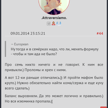
.Attraversiamo.
12
09.01.2014 23:15:21
#44
Re:
European
VIP-
Ну тогда и в семёрках надо, что ли, менять формулу
- чтобы и там ада не было?
клуб,
сумрак,
Про семь никто ничего и не говорит. К ним все
партии
привыкли.) Проломы и хрен с ними.
на
А вот 12-ки раньше отличались.)) И пройти мафом было
12
круто.) Нужно обязательно найти кома/сержа и еще кучу
всего сделать.)
Баланс выровняли. Да это может логично и правильно.)
Но вся изюминка пропала.((