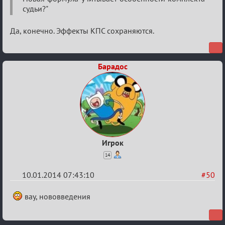
VIP-
судьи?"
клуб,
сумрак,
Да, конечно. Эффекты КПС сохраняются.
партии
на
12
Барадос
Игрок
14
10.01.2014 07:43:10
#50
Re:
вау, нововведения
VIP-
клуб,