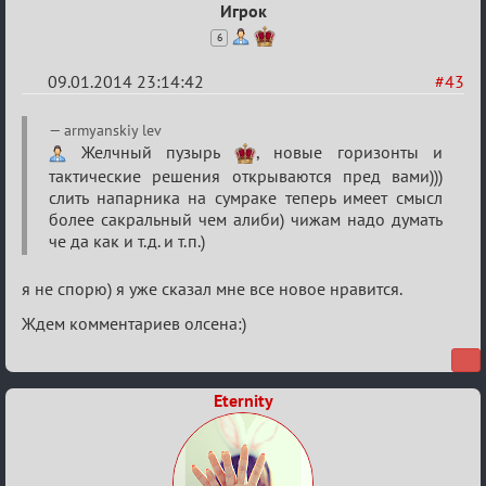
Игрок
6
09.01.2014 23:14:42
#43
Re:
armyanskiy lev
VIP-
Желчный пузырь
, новые горизонты и
тактические решения открываются пред вами)))
клуб,
слить напарника на сумраке теперь имеет смысл
сумрак,
более сакральный чем алиби) чижам надо думать
партии
че да как и т.д. и т.п.)
на
я не спорю) я уже сказал мне все новое нравится.
12
Ждем комментариев олсена:)
Eternity