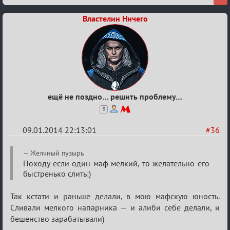
сумрак,
Властелин Ничего
партии
на
12
ещё не поздно… решить проблему…
9
09.01.2014 22:13:01
#36
Re:
Желчный пузырь
VIP-
Походу если один маф мелкий, то желательно его
быстренько слить:)
клуб,
сумрак,
Так кстати и раньше делали, в мою мафскую юность.
партии
Сливали мелкого напарника — и алиби себе делали, и
на
бешенство зарабатывали)