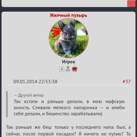
12
Желчный пузырь
Игрок
6
09.01.2014 22:53:38
#37
Re:
Другой ветер
VIP-
Так кстати и раньше делали, в мою мафскую
юность. Сливали мелкого напарника — и алиби
клуб,
себе делали, и бешенство зарабатывали)
сумрак,
партии
Так раньше же беш только у последнего напа был, а
на
сейчас после первой посадки? Я ничего не путаю? То