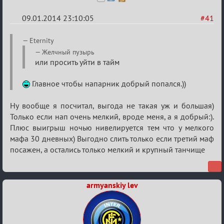
09.01.2014 23:10:05
#41
Re:
Eternity
VIP-
Желчный пузырь
или просить уйти в тайм
клуб,
сумрак,
Главное чтобы напарник добрый попался.))
партии
на
Ну вообще я посчитал, выгода не такая уж и большая)
12
Только если нап очень мелкий, вроде меня, а я добрый:).
Плюс выигрыш ночью нивелируется тем что у мелкого
мафа 30 дневных) Выгодно слить только если третий маф
посажен, а остались только мелкий и крупный танчище
armyanskiy lev