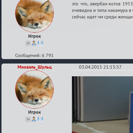
Re:
это что, авербах-котов 195
шахматы
очевидна и типа накамура в 
сейчас идет чм среди женщи
Игрок
10
Сообщений: 6 791
Микаэль_Шульц
03.04.2015 21:13:57
Re:
шахматы
Игрок
10