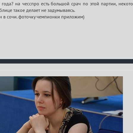
3 года? на чесспро есть большой срач по этой партии, некот
блице такое делает не задумываясь.
н в сочи. фоточку чемпионки приложим)