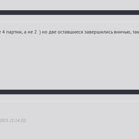
е 4 партии, а не 2 ) но две оставшиеся завершились вничью, так 
2015 21:14:31)