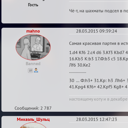
Гость
Re:
Чё-т, на шахматы подсел в п
шахматы
mahno
28.03.2015 09:39:24
Re:
Самая красивая партия в ист
шахматы
1.d4 Kf6 2.c4 d6 3.Kf3 Kbd7 
16.Kb3 K:b3 17.Ф:b3 c5 18.Kp
Banned
Лf6 30.Ke2
...............
10
30 … Ф:h3+ 31.Kp: h3 Лh6+ 
41.Kpg4 Kf6+ 42.Kpf5 Kg8+ 4
настоящему коту и в декабре
Сообщений: 2 787
Микаэль_Шульц
28.03.2015 12:47:23