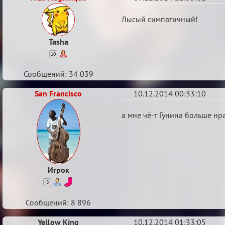
Re:
Лысый симпатичный!
шахматы
Tasha
10
Сообщений: 34 039
San Francisco
10.12.2014 00:33:10
Re:
а мне чё-т Гунина больше нр
шахматы
Игрок
8
Сообщений: 8 896
Yellow King
10.12.2014 01:33:05