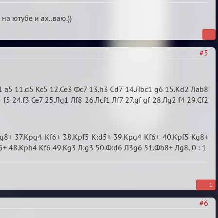
а ютубе и ах..ваю.))
#5
b1 a5 11.d5 Kc5 12.Ce3 Фс7 13.h3 Cd7 14.Лbc1 g6 15.Kd2 Лab8
 24.f3 Ce7 25.Лg1 Лf8 26.Лcf1 Лf7 27.gf gf 28.Лg2 f4 29.Cf2
g8+ 37.Kpg4 Kf6+ 38.Kpf5 K:d5+ 39.Kpg4 Kf6+ 40.Kpf5 Kg8+
5+ 48.Kph4 Kf6 49.Kg3 Л:g3 50.Ф:d6 Л3g6 51.Фb8+ Лg8, 0 : 1
1
#6