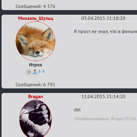
Сообщений: 4 376
Микаэль_Шульц
05.04.2015 21:18:20
Re:
Я прост не знал, что в финал
шахматы
Игрок
10
Сообщений: 6 791
Bragan
11.04.2015 21:14:20
Re:
del
шахматы
Отредактировано: Bragan (11.04.