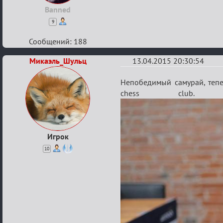
Banned
9
Сообщений: 188
Микаэль_Шульц
13.04.2015 20:30:54
Re:
Непобедимый самурай, тепе
шахматы
chess club. 
Игрок
10