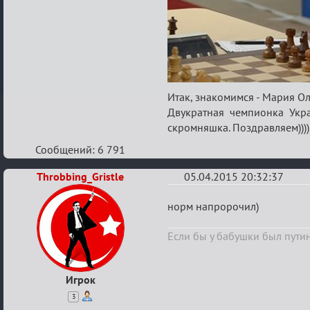
Итак, знакомимся - Мария Ол
Двукратная чемпионка Укр
скромняшка. Поздравляем))))
Сообщений: 6 791
Throbbing_Gristle
05.04.2015 20:32:37
Re:
норм напророчил)
шахматы
Если бы у бабушки был путин
Игрок
3