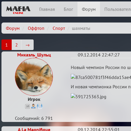
Главная
Блог
Форум
Пользовател
Форум
Оффтоп
Спорт
шахматы
1
2
→
Микаэль_Шульц
09.12.2014 22:47:27
шахматы
Новый чемпион России по ш
И новая чемпионка России п
Игрок
10
Сообщений: 6 791
A La Magnifique
09.12.2014 22:55:01