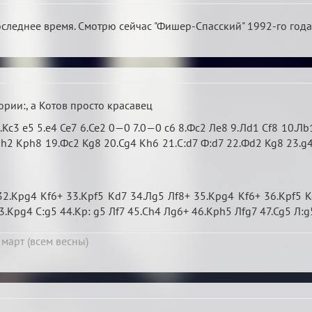
оследнее время. Смотрю сейчас "Фишер-Спасский" 1992-го года н
ории:, а Котов просто красавец
4.Kc3 e5 5.e4 Ce7 6.Ce2 0—0 7.0—0 c6 8.Фс2 Ле8 9.Лd1 Cf8 10.Л
h2 Kph8 19.Фс2 Kg8 20.Cg4 Kh6 21.C:d7 Ф:d7 22.Фd2 Kg8 23.g4 f5
32.Kpg4 Kf6+ 33.Kpf5 Kd7 34.Лg5 Лf8+ 35.Kpg4 Kf6+ 36.Kpf5 K
3.Kpg4 C:g5 44.Kp: g5 Лf7 45.Ch4 Лg6+ 46.Kph5 Лfg7 47.Cg5 Л:g
 март (всем весны)