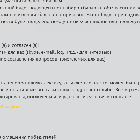
ос участника равен 2 баллам.
сований будет подведен итог наборов баллов и объявлены их ре
татам начислений баллов на призовое место будут претендов
 место будет поделено между этими участниками или проведено
а) и согласен (а);
 для вас (skype, e-mail, icq, и т.д. - для интервью)
ение составления вопросов приемлемых для вас)
ь ненормативную лексику, а также все то что может быть
ные негативные высказывания в адрес кого либо. Все в ра
актированы, исключены или удалены из участия в конкурсе.
00 мафов.
та оглашения победителей.