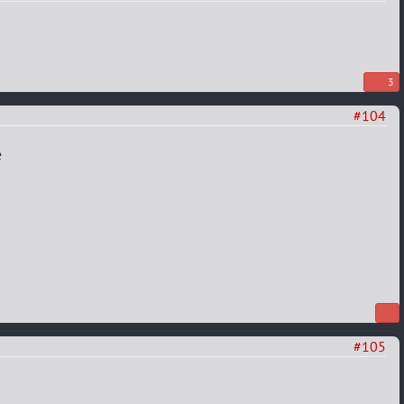
3
#104
е
#105