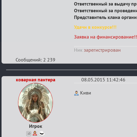
Ответственный за выдачу п
Ответственный за проведен
Представитель клана орган
Удачи в конкурсе!!!
Заявка на финансирование!!
Ник
зарегистрирован
Сообщений: 2 239
коварная пантера
08.05.2015 11:42:46
Re:
Киви
Конкурс
"Журналист"
от
O.R.C.
Игрок
для
10