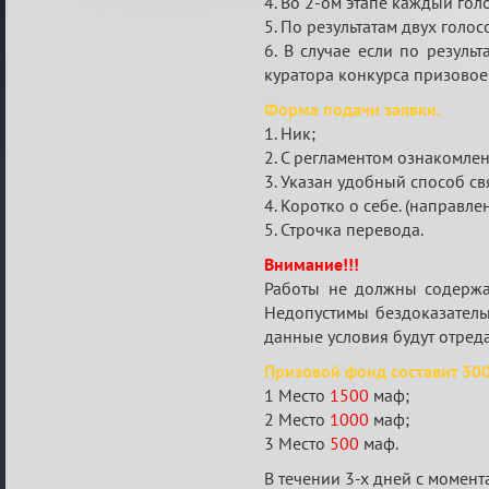
4. Во 2-ом этапе каждый гол
5. По результатам двух голо
6. В случае если по резуль
куратора конкурса призовое
Форма подачи заявки.
1. Ник;
2. С регламентом ознакомлен (
3. Указан удобный способ связи
4. Коротко о себе. (направл
5. Строчка перевода.
Внимание!!!
Работы не должны содержат
Недопустимы бездоказатель
данные условия будут отред
Призовой фонд составит 30
1 Место
1500
маф;
2 Место
1000
маф;
3 Место
500
маф.
В течении 3-х дней с момен