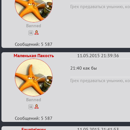
Конкурс
Грех предаваться унынию, ког
"Журналист"
от
O.R.C.
Banned
для
11
жителей
Сообщений: 5 587
Маф-
сити.
Маленькая Пакость
11.05.2015 21:39:36
Re:
21:40 как бы
Конкурс
Грех предаваться унынию, ког
"Журналист"
от
O.R.C.
Banned
для
11
жителей
Сообщений: 5 587
Маф-
сити.
Faunteleroy
11.05.2015 21:41:53