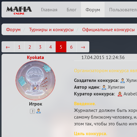
Главная
Блог
Форум
Пользовател
Форум
Турниры и конкурсы
Официальные конкурсы
←
1
2
3
4
5
6
→
Kyokata
17.04.2015 12:24:36
Конкурс
Организатором конкурса яв
"Журналист"
Создатели конкурса
:
Хули
от
Автор идеи
:
Хулиган
O.R.C.
Куратор конкурса
:
Arabel
для
Введение.
Игрок
жителей
Журналист должен быть хоро
2
Маф-
самому близкому человеку, и
этом так, чтобы это было ин
сити.
Цель конкурса.