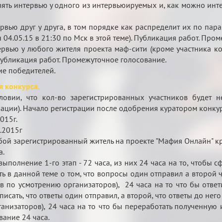
ть интервью у одного из интервьюируемых и, как можно интер
.
ервью друг у друга, в том порядке как распределит их по па
н 04.05.15 в 21:30 по Мск в этой теме). Публикация работ. Про
ервью у любого жителя проекта маф-сити (кроме участника ко
убликация работ. Промежуточное голосование.
ие победителей.
я конкурса.
словии, что кол-во зарегистрированных участников будет 
ации). Начало регистрации после одобрения куратором конкур
015г.
.2015г
юбой зарегистрированный житель на проекте "Мафия Онлайн" к
а.
 выполнение 1-го этап - 72 часа, из них 24 часа на то, чтобы
ь в данной теме о том, что вопросы один отправил а второй 
 по усмотрению организаторов), 24 часа на то что бы ответ
исать, что ответы один отправил, а второй, что ответы до н
анизаторов), 24 часа на то что бы переработать полученну
вание 24 часа.