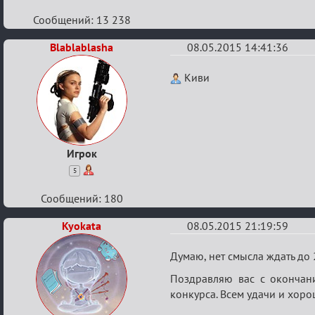
жителей
Сообщений: 13 238
Маф-
сити.
Blablablasha
08.05.2015 14:41:36
Re:
Киви
Конкурс
"Журналист"
от
O.R.C.
Игрок
для
5
жителей
Сообщений: 180
Маф-
сити.
Kyokata
08.05.2015 21:19:59
Re:
Думаю, нет смысла ждать до 
Конкурс
Поздравляю вас с окончан
"Журналист"
конкурса. Всем удачи и хоро
от