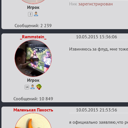
Ник
зарегистрирован
O.R.C.
Игрок
для
2
жителей
Сообщений: 2 239
Маф-
сити.
_Rammstein_
10.05.2015 15:36:06
Re:
Извиняюсь за флуд, мне тож
Конкурс
"Журналист"
от
O.R.C.
Игрок
для
14
жителей
Сообщений: 10 849
Маф-
сити.
Маленькая Пакость
10.05.2015 21:53:56
Re:
я официально заявляю,что р