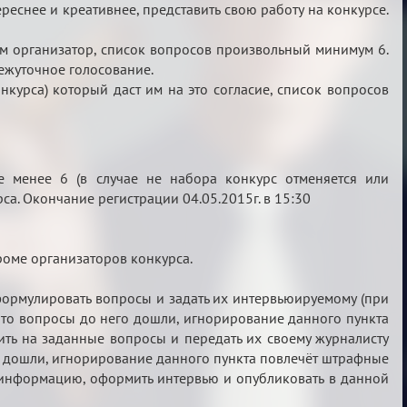
еснее и креативнее, представить свою работу на конкурсе.
рам организатор, список вопросов произвольный минимум 6.
межуточное голосование.
нкурса) который даст им на это согласие, список вопросов
не менее 6 (в случае не набора конкурс отменяется или
са. Окончание регистрации 04.05.2015г. в 15:30
роме организаторов конкурса.
 сформулировать вопросы и задать их интервьюируемому (при
что вопросы до него дошли, игнорирование данного пункта
ить на заданные вопросы и передать их своему журналисту
его дошли, игнорирование данного пункта повлечёт штрафные
ю информацию, оформить интервью и опубликовать в данной