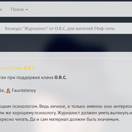
и
Поиск
Конкурс "Журналист" от O.R.C. для жителей Маф-сити.
ляется Клан
O.R.C.
ган при поддержке клана
O.R.C.
le,
Faunteleroy
шим психологом. Ведь личное, а только именно оно интересн
ли же хорошему психологу. Журналист должен уметь вытянуть 
тересно читать. Да и сам материал должен быть значимым.