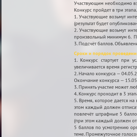
Участвующим необходимо взя
Конкурс пройдет в три этапа
1. Участвующие возьмут инт
(результат будет опубликова
2. Участвующие возьмут инт
произвольный минимум 6. П
3. Подсчёт баллов. Объявлен
Сроки и порядок проведени
1. Конкурс стартует при у
увеличивается время регистр
2. Начало конкурса — 04.05.2
Окончание конкурса — 15.05
3. Принять участие может л
4. Конкурс проходит в 3 этап
5. Время, которое дается на
этом каждый должен отписат
повлечёт штрафные 5 баллов
(при этом каждый должен отп
5 баллов по усмотрению орг
теме. Промежуточное голосо