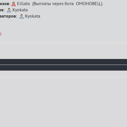
ризов
:
ElGato (Выплаты через бота ОМОНОВЕЦ.)
ие
:
Kyokata
изаторов
:
Kyokata
!