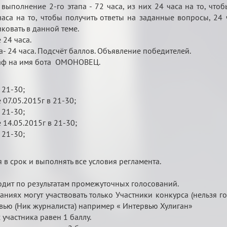
а выполнение 2-го этапа - 72 часа, из них 24 часа на то, ч
часа на то, чтобы получить ответы на заданные вопросы, 2
ковать в данной теме.
24 часа.
па- 24 часа. Подсчёт баллов. Объявление победителей.
 маф на имя бота ОМОНОВЕЦ.
 21-30;
07.05.2015г в 21-30;
 21-30;
14.05.2015г в 21-30;
 21-30;
 в срок и выполнять все условия регламента.
одит по результатам промежуточных голосований.
ниях могут участвовать только Участники конкурса (нельзя г
вью (Ник журналиста) например « Интервью Хулиган»
 участника равен 1 баллу.