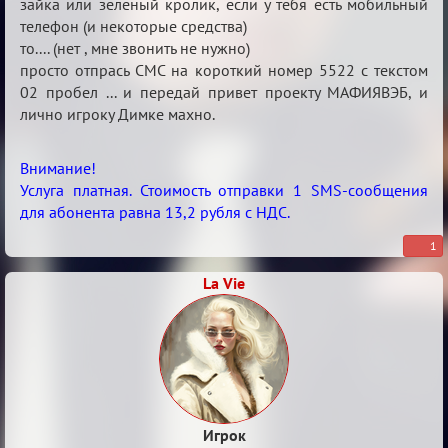
посвящается
зайка или зеленый кролик, если у тебя есть мобильный
телефон (и некоторые средства)
то.... (нет , мне звонить не нужно)
просто отпрась СМС на короткий номер 5522 с текстом
02 пробел ... и передай привет проекту МАФИЯВЭБ, и
лично игроку Димке махно.
Внимание!
Услуга платная. Стоимость отправки 1 SMS-сообщения
для абонента равна 13,2 рубля с НДС.
1
La Vie
Игрок