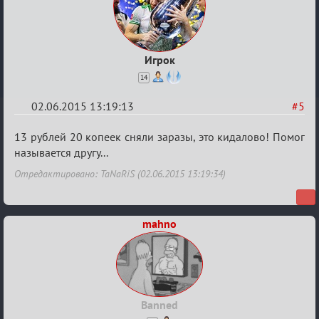
Игрок
14
02.06.2015 13:19:13
#5
Re:
13 рублей 20 копеек сняли заразы, это кидалово! Помог
Варягам
называется другу...
посвящается
Отредактировано: TaNaRiS (02.06.2015 13:19:34)
mahno
Banned