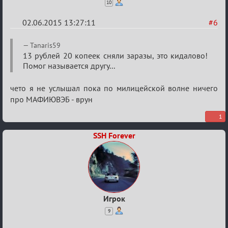
10
02.06.2015 13:27:11
#6
Re:
Tanaris59
Варягам
13 рублей 20 копеек сняли заразы, это кидалово!
Помог называется другу...
посвящается
чето я не услышал пока по милицейской волне ничего
про МАФИЮВЭБ - врун
1
SSH Forever
Игрок
9