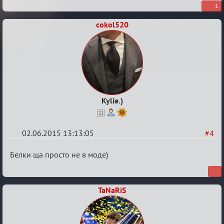
Варягам
1
посвящается
cokol520
Kylie.)
11
02.06.2015 13:13:05
#4
Re:
Белки ща просто не в моде)
Варягам
посвящается
TaNaRiS