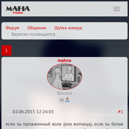
Показ
навиг
Форум
Общение
Шутки юмора
Варягам посвящается
1
mahno
Banned
10
02.06.2015 12:26:01
#1
Варягам
если ты прожженный волк (или волчица), если ты белая