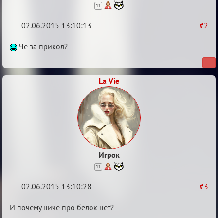
11
02.06.2015 13:10:13
#2
Re:
Че за прикол?
Варягам
посвящается
La Vie
Игрок
11
02.06.2015 13:10:28
#3
Re:
И почему ниче про белок нет?