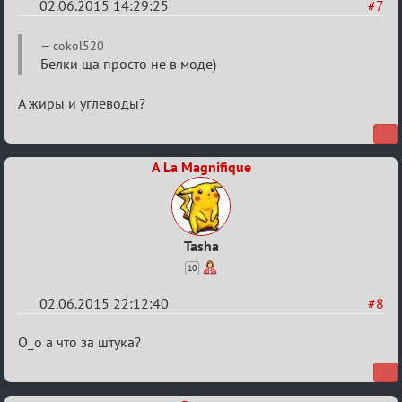
02.06.2015 14:29:25
#7
Re:
cokol520
Варягам
Белки ща просто не в моде)
посвящается
А жиры и углеводы?
A La Magnifique
Tasha
10
02.06.2015 22:12:40
#8
Re:
О_о а что за штука?
Варягам
посвящается