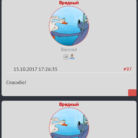
Вредный
Banned
13
15.10.2017 17:26:35
#97
Re:
Спасибо!
Калькулятор
Лиги
Вредный