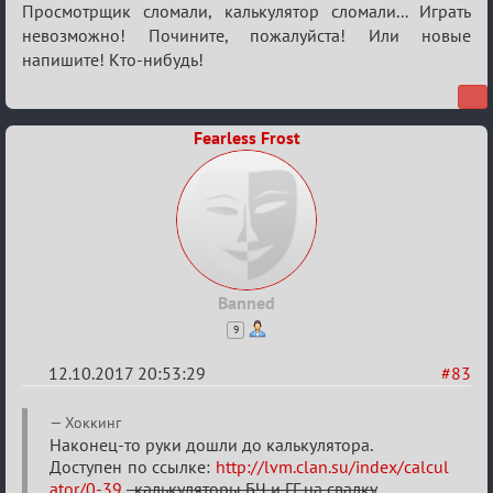
Re:
Просмотрщик сломали, калькулятор сломали... Играть
Калькулятор
невозможно! Почините, пожалуйста! Или новые
напишите! Кто-нибудь!
Лиги
Fearless Frost
Banned
9
12.10.2017 20:53:29
#83
Re:
Хоккинг
Калькулятор
Наконец-то руки дошли до калькулятора.
Доступен по ссылке:
http://lvm.clan.su/index/calcul
Лиги
ator/0-39
, калькуляторы БЧ и ГГ на свалку
.