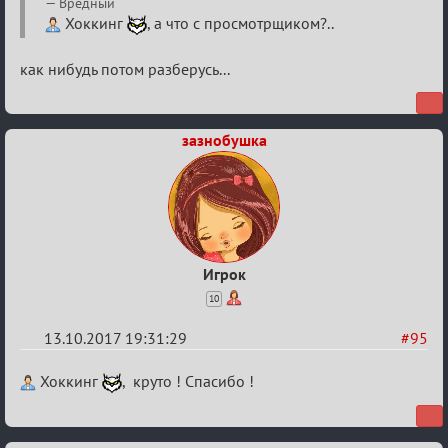
Re:
Вредный
Калькулятор
Хоккинг
, а что с просмотрщиком?..
Лиги
как нибудь потом разберусь...
зазнобушка
Игрок
10
13.10.2017 19:31:29
#95
Re:
Хоккинг
, круто ! Спасибо !
Калькулятор
Лиги