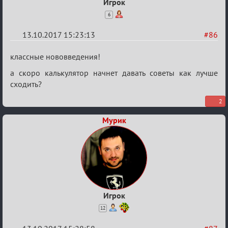
Игрок
6
13.10.2017 15:23:13
#86
Re:
классные нововведения!
Калькулятор
а скоро калькулятор начнет давать советы как лучше
Лиги
сходить?
2
Мурик
Игрок
12