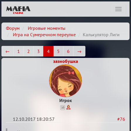
Показ
навиг
Форум
Игровые моменты
Игра на Сумеречном переулке
Калькулятор Лиги
←
1
2
3
4
5
6
→
зазнобушка
Игрок
10
12.10.2017 18:20:57
#76