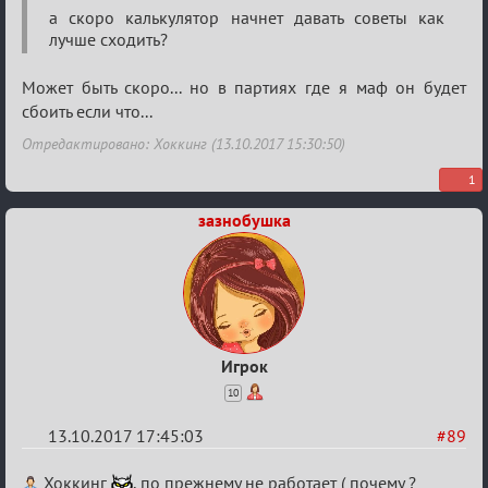
Лиги
а скоро калькулятор начнет давать советы как
лучше сходить?
Может быть скоро... но в партиях где я маф он будет
сбоить если что...
Отредактировано: Хоккинг (13.10.2017 15:30:50)
1
зазнобушка
Игрок
10
13.10.2017 17:45:03
#89
Re:
Хоккинг
, по прежнему не работает ( почему ?