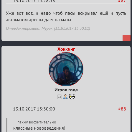
13.10.2017 15:28:58
#87
Re:
Уже вот вот...и надо чтоб пасы вскрывал ещё и пусть
Калькулятор
автоматом аресты дает на маты
Лиги
Отредактировано: Мурик (13.10.2017 15:30:01)
Хоккинг
Игрок года
12
13.10.2017 15:30:00
#88
Re:
пахну восхитительно
Калькулятор
классные нововведения!