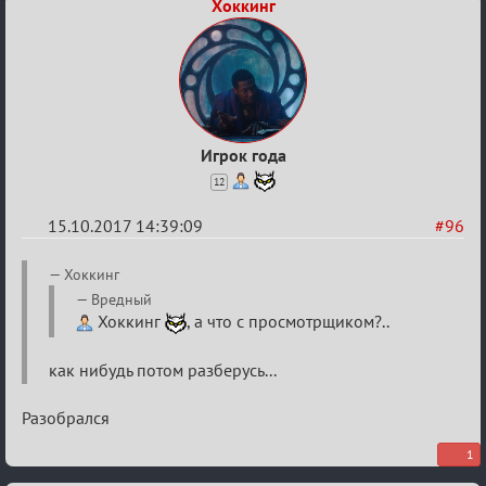
Хоккинг
Игрок года
12
15.10.2017 14:39:09
#96
Re:
Хоккинг
Калькулятор
Вредный
Хоккинг
, а что с просмотрщиком?..
Лиги
как нибудь потом разберусь...
Разобрался
1