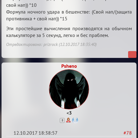
Лиги
свой нап)) *10
Формула ночного удара в бешенстве: (Свой нап/(защита
противника + свой нап)) *15
Эти простейшие вычисления производятся на обычном
калькуляторе за 5 секунд, легко и бес праблем.
Отредактировано: prizrock (12.10.2017 18:35:40)
Psheno
<3
8
12.10.2017 18:38:57
#78