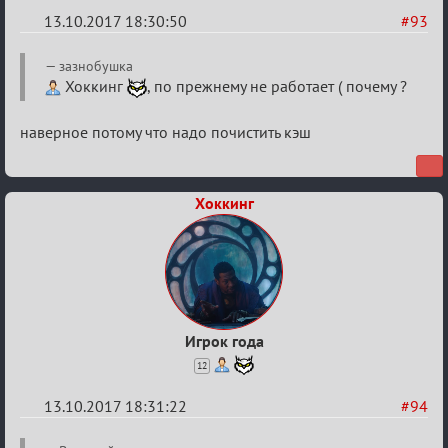
13.10.2017 18:30:50
#93
Re:
зазнобушка
Калькулятор
Хоккинг
, по прежнему не работает ( почему ?
Лиги
наверное потому что надо почистить кэш
Хоккинг
Игрок года
12
13.10.2017 18:31:22
#94