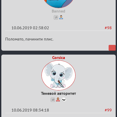
Banned
13
10.06.2019 02:38:02
#98
Re:
Поломато, пачинити плис.
Калькулятор
Лиги
Corsica
Теневой авторитет
10
10.06.2019 08:34:18
#99