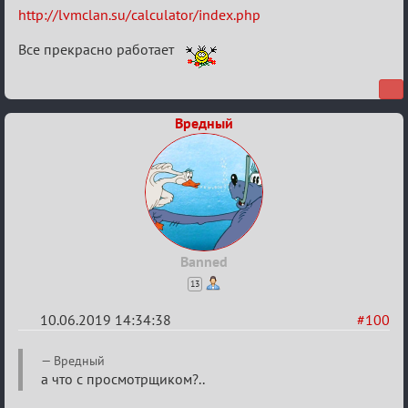
Re:
http://lvmclan.su/calculator/index.php
Калькулятор
Все прекрасно работает
Лиги
Вредный
Banned
13
10.06.2019 14:34:38
#100
Re:
Вредный
Калькулятор
а что с просмотрщиком?..
Лиги