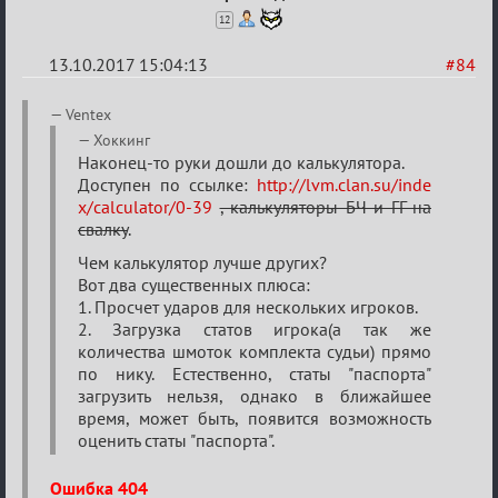
12
13.10.2017 15:04:13
#84
Re:
Ventex
Калькулятор
Хоккинг
Наконец-то руки дошли до калькулятора.
Лиги
Доступен по ссылке:
http://lvm.clan.su/inde
x/calculator/0-39
, калькуляторы БЧ и ГГ на
свалку
.
Чем калькулятор лучше других?
Вот два существенных плюса:
1. Просчет ударов для нескольких игроков.
2. Загрузка статов игрока(а так же
количества шмоток комплекта судьи) прямо
по нику. Естественно, статы "паспорта"
загрузить нельзя, однако в ближайшее
время, может быть, появится возможность
оценить статы "паспорта".
Ошибка 404