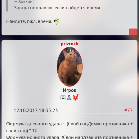
Re:
Хоккинг
Калькулятор
Завтра поправлю, если найдётся время
Лиги
Найдите, пжл, время.
prizrock
Игрок
12
12.10.2017 18:35:23
#77
Re:
Формула дневного удара : (Cвой соц/(имун противника +
Калькулятор
свой соц)) * 10
Формула ночного удара: (Свой нап/(защита противника +