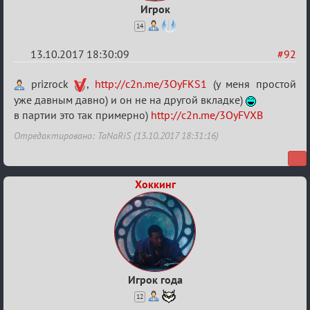
Игрок
14
13.10.2017 18:30:09
#92
Re:
prizrock
,
http://c2n.me/3OyFKS1
(у меня простой
Калькулятор
уже давным давно) и он не на другой вкладке)
в партии это так примерно)
http://c2n.me/3OyFVXB
Лиги
Отредактировано: TaNaRiS (13.10.2017 18:31:16)
Хоккинг
Игрок года
12