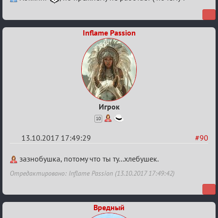
Калькулятор
Лиги
Inflame Passion
Игрок
10
13.10.2017 17:49:29
#90
Re:
зазнобушка, потому что ты ту...хлебушек.
Калькулятор
Отредактировано: Inflame Passion (13.10.2017 17:49:42)
Лиги
Вредный