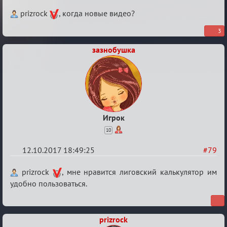
Re:
prizrock
, когда новые видео?
Калькулятор
3
Лиги
зазнобушка
Игрок
10
12.10.2017 18:49:25
#79
Re:
prizrock
, мне нравится лиговский калькулятор им
Калькулятор
удобно пользоваться.
Лиги
prizrock