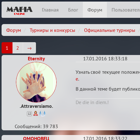
Главная
Блог
Форум
Пользовател
Форум
Турниры и конкурсы
Официальные турниры
1
2
→
Eternity
17.01.2016 18:33:18
Турнирный
Узнать своё текущее положе
рейтинг
е
.
В данной теме будет публико
De die in diem.!
.Attraversiamo.
12
Сообщений: 39 783
ОМОНОВЕЦ
17.01.2016 18:33:22