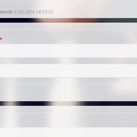
ternity
17.01.2016 18:33:22
»