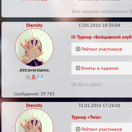
Re:
Тема закрыта модератором
E
Турнирный
Eternity
рейтинг
17.01.2016 18:39:04
Re:
III Турнир «Бойцовский клуб
Турнирный
Рейтинг участников
рейтинг
Взлёты и падения
.Attraversiamo.
12
De die in diem.!
Сообщений: 39 783
Eternity
31.01.2016 17:26:01
Re:
Турнир «Twix»
Турнирный
Рейтинг участников