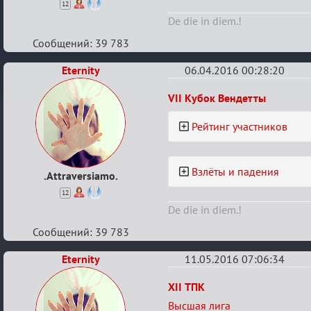
12
De die in diem.!
Сообщений: 39 783
Eternity
06.04.2016 00:28:20
Re:
VII Кубок Вендетты
Турнирный
Рейтинг участников
рейтинг
Взлёты и падения
.Attraversiamo.
12
De die in diem.!
Сообщений: 39 783
Eternity
11.05.2016 07:06:34
Re:
XII ТПК
Турнирный
Высшая лига