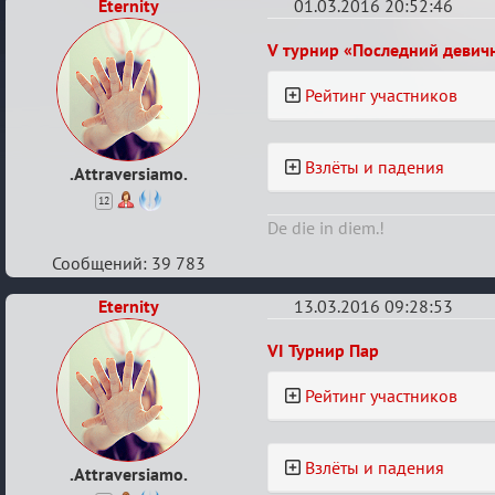
Eternity
01.03.2016 20:52:46
Re:
V турнир «Последний девич
Турнирный
Рейтинг участников
рейтинг
Взлёты и падения
.Attraversiamo.
12
De die in diem.!
Сообщений: 39 783
Eternity
13.03.2016 09:28:53
Re:
VI Турнир Пар
Турнирный
Рейтинг участников
рейтинг
Взлёты и падения
.Attraversiamo.