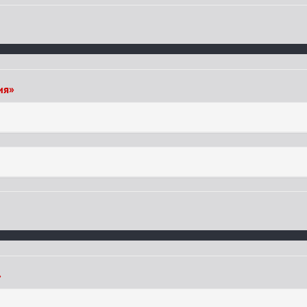
ия»
»