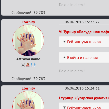
De die in diem.!
Сообщений: 39 783
Eternity
06.06.2016 15:23:27
Re:
VI Турнир «Полуденная маф
Турнирный
Рейтинг участников
рейтинг
Взлёты и падения
.Attraversiamo.
12
De die in diem.!
Сообщений: 39 783
Eternity
06.06.2016 15:24:31
Re:
I турнир «Гусарская рулетка
Турнирный
Рейтинг участников