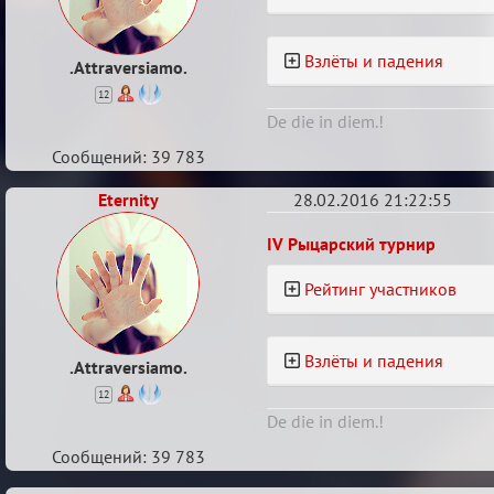
рейтинг
Взлёты и падения
.Attraversiamo.
12
De die in diem.!
Сообщений: 39 783
Eternity
28.02.2016 21:22:55
Re:
IV Рыцарский турнир
Турнирный
Рейтинг участников
рейтинг
Взлёты и падения
.Attraversiamo.
12
De die in diem.!
Сообщений: 39 783