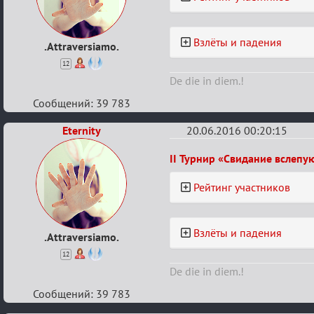
рейтинг
Взлёты и падения
.Attraversiamo.
12
De die in diem.!
Сообщений: 39 783
Eternity
20.06.2016 00:20:15
Re:
II Турнир «Свидание вслепу
Турнирный
Рейтинг участников
рейтинг
Взлёты и падения
.Attraversiamo.
12
De die in diem.!
Сообщений: 39 783