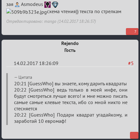
зая
Asmodeus
Любви
схема чтения)) текста по стрелкам
Отредактировано: mango (14.02.2017 18:26:37)
7
Rejendo
Гость
14.02.2017 18:26:09
#5
Re:
Цитата
Квадрат
20:21 [GuessWho] вы знаете, кому дарить квадраты
20:22 [GuessWho] ведь только в моей инфе, они
Любви
будут смотреться лучше всего! и мне можно писать
самые самые клевые текста, ибо со мной никто не
стесняется
20:22 [GuessWho] Подари квадрат угадайкому, и
заработай 10 евромаф!