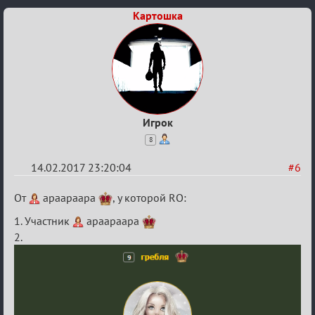
Картошка
Игрок
8
14.02.2017 23:20:04
#6
Re:
От
apaapaapa
, у которой RО:
Квадрат
1. Участник
apaapaapa
Любви
2.