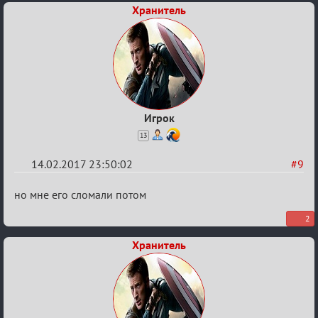
Хранитель
Игрок
13
14.02.2017 23:50:02
#9
Re:
но мне его сломали потом
Квадрат
2
Любви
Хранитель