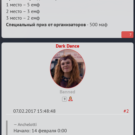
1 место – 5 емф
2 место – 3 емф
3 место – 2 емф
Специальный приз от организаторов
- 500 маф
7
Dark Dance
Banned
9
07.02.2017 15:48:48
#2
Re:
Anchelotti
Квадрат
Начало: 14 февраля 0:00