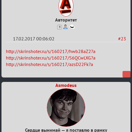
Авторитет
9
17.02.2017 00:06:02
#23
Re:
http://skrinshoter.ru/s/160217/hwb28aZ2?a
Квадрат
http://skrinshoter.ru/s/160217/S6QCwLXG?a
http://skrinshoter.ru/s/160217/azsD22Fk?a
Любви
Asmodeus
Сердце вынимай — я поставлю в рамку