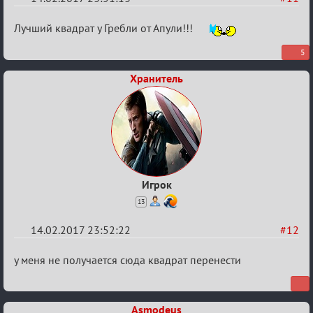
Re:
Лучший квадрат у Гребли от Апули!!!
Квадрат
5
Любви
Хранитель
Игрок
13
14.02.2017 23:52:22
#12
Re:
у меня не получается сюда квадрат перенести
Квадрат
Любви
Asmodeus