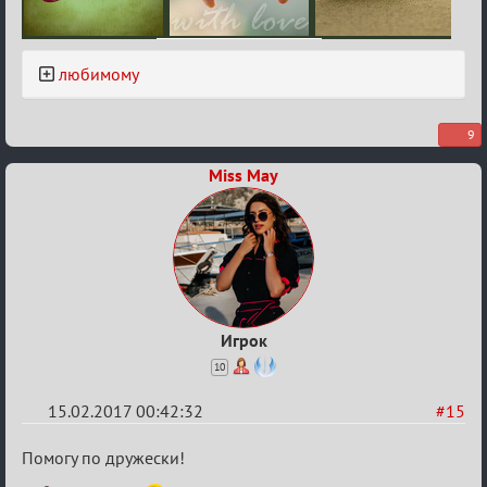
любимому
9
Miss May
Игрок
10
15.02.2017 00:42:32
#15
Re:
Помогу по дружески!
Квадрат