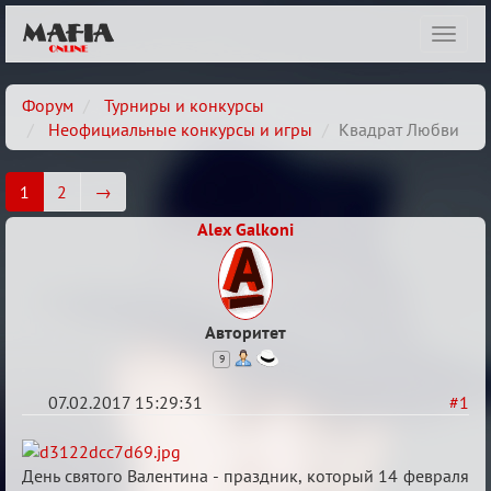
Показ
навиг
Форум
Турниры и конкурсы
Неофициальные конкурсы и игры
Квадрат Любви
1
2
→
Alex Galkoni
Авторитет
9
07.02.2017 15:29:31
#1
Квадрат
Любви
День святого Валентина - праздник, который 14 февраля