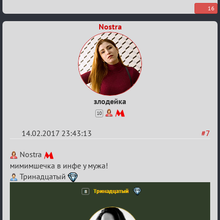
16
Nostra
злодейка
10
14.02.2017 23:43:13
#7
Re:
Nostra
Квадрат
мимимшечка в инфе у мужа!
Тринадцатый
Любви