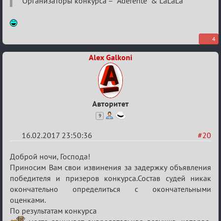
Организаторы конкурса – Aderente & LaLaLa
4
Alex Galkoni
Авторитет
9
16.02.2017 23:50:36
#20
Re:
Доброй ночи, Господа!
Квадрат
Приносим Вам свои извинения за задержку объявления
победителя и призеров конкурса.Состав судей никак
Любви
окончательно определиться с окончательными
оценками.
По результатам конкурса