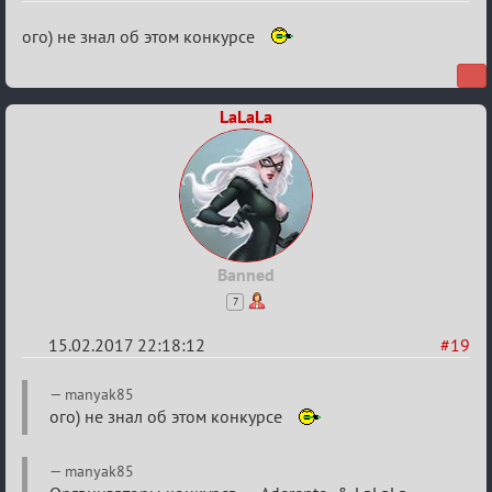
Re:
ого) не знал об этом конкурсе
Квадрат
Любви
LaLaLa
Banned
7
15.02.2017 22:18:12
#19
Re:
manyak85
Квадрат
ого) не знал об этом конкурсе
Любви
manyak85