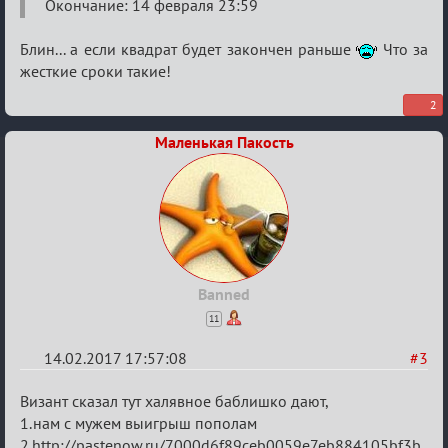
Окончание: 14 февраля 23:59
Любви
Блин... а если квадрат будет закончен раньше
Что за
жесткие сроки такие!
2
Маленькая Пакость
Banned
11
14.02.2017 17:57:08
#3
Re:
Визант сказал тут халявное баблишко дают,
Квадрат
1.нам с мужем выигрыш пополам
2.http://pastenow.ru/7000d6f89ceb0059e7eb884105bf3b