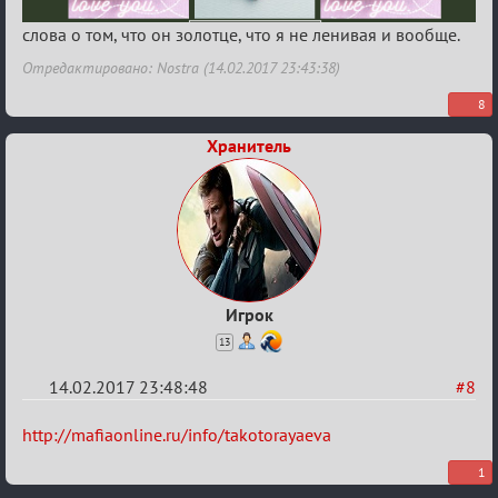
слова о том, что он золотце, что я не ленивая и вообще.
Отредактировано: Nostra (14.02.2017 23:43:38)
8
Хранитель
Игрок
13
14.02.2017 23:48:48
#8
Re:
http://mafiaonline.ru/info/takotorayaeva
Квадрат
1
Любви