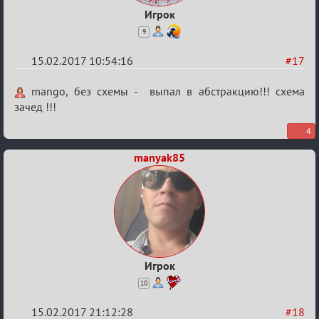
Игрок
9
15.02.2017 10:54:16
#17
Re:
mango, без схемы - выпал в абстракцию!!! схема
Квадрат
зачед !!!
Любви
4
manyak85
Игрок
10
15.02.2017 21:12:28
#18