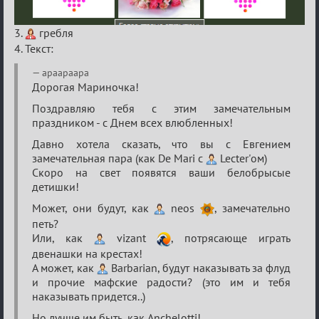
3.
гребля
4. Текст:
apaapaapa
Дорогая Мариночка!
Поздравляю тебя с этим замечательным
праздником - с Днем всех влюбленных!
Давно хотела сказать, что вы с Евгением
замечательная пара (как De Mari с
Lecter'ом)
Скоро на свет появятся ваши белобрысые
детишки!
Может, они будут, как
neos
, замечательно
петь?
Или, как
vizant
, потрясающе играть
двенашки на крестах!
А может, как
Barbarian, будут наказывать за флуд
и прочие мафские радости? (это им и тебя
наказывать придется..)
Но лучше им быть, как Anchelotti!