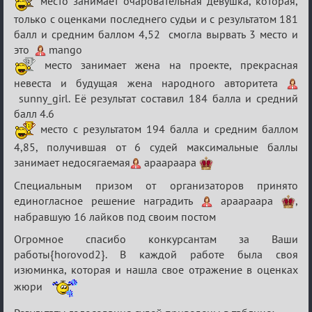
место занимает очаровательная девушка, которая,
только с оценками последнего судьи и с результатом 181
балл и средним баллом 4,52 смогла вырвать 3 место и
это
mango
место занимает жена на проекте, прекрасная
невеста и будущая жена народного авторитета
sunny_girl. Её результат составил 184 балла и средний
балл 4.6
место с результатом 194 балла и средним баллом
4,85, получившая от 6 судей максимальные баллы
занимает недосягаемая
apaapaapa
Специальным призом от организаторов принято
единогласное решение наградить
apaapaapa
,
набравшую 16 лайков под своим постом
Огромное спасибо конкурсантам за Ваши
работы{horovod2}. В каждой работе была своя
изюминка, которая и нашла свое отражение в оценках
жюри