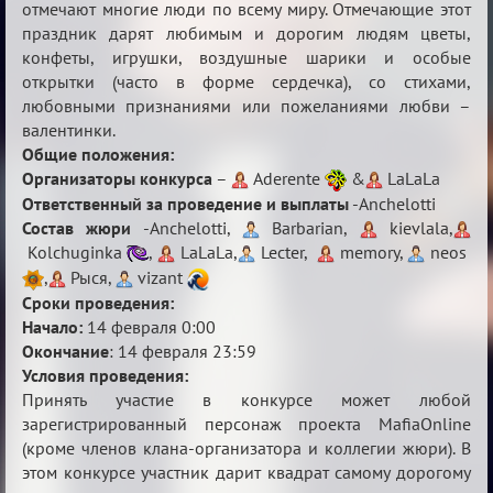
отмечают многие люди по всему миру. Отмечающие этот
праздник дарят любимым и дорогим людям цветы,
конфеты, игрушки, воздушные шарики и особые
открытки (часто в форме сердечка), со стихами,
любовными признаниями или пожеланиями любви –
валентинки.
Общие положения:
Организаторы конкурса
–
Aderente
&
LaLaLa
Ответственный за проведение и выплаты
-Anchelotti
Состав жюри
-Anchelotti,
Barbarian,
kievlala,
Kolchuginka
,
LaLaLa,
Lecter,
memory,
neos
,
Рыся,
vizant
Сроки проведения:
Начало:
14 февраля 0:00
Окончание
: 14 февраля 23:59
Условия проведения:
Принять участие в конкурсе может любой
зарегистрированный персонаж проекта MafiaOnline
(кроме членов клана-организатора и коллегии жюри). В
этом конкурсе участник дарит квадрат самому дорогому