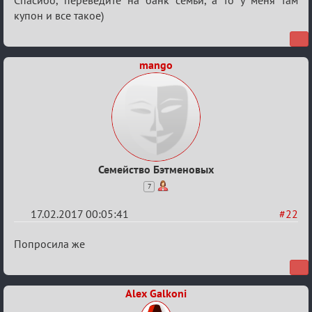
Re:
Квадрат
купон и все такое)
Любви
mango
Семейство Бэтменовых
7
17.02.2017 00:05:41
#22
Re:
Попросила же
Квадрат
Любви
Alex Galkoni