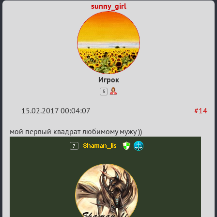
sunny_girl
Игрок
5
15.02.2017 00:04:07
#14
Re:
мой первый квадрат любимому мужу ))
Квадрат
Любви