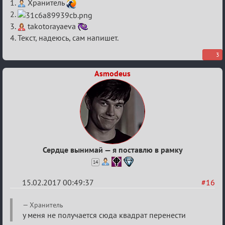
1.
Хранитель
Любви
2.
3.
takotorayaeva
4. Текст, надеюсь, сам напишет.
3
Asmodeus
Сердце вынимай — я поставлю в рамку
14
15.02.2017 00:49:37
#16
Re:
Хранитель
Квадрат
у меня не получается сюда квадрат перенести