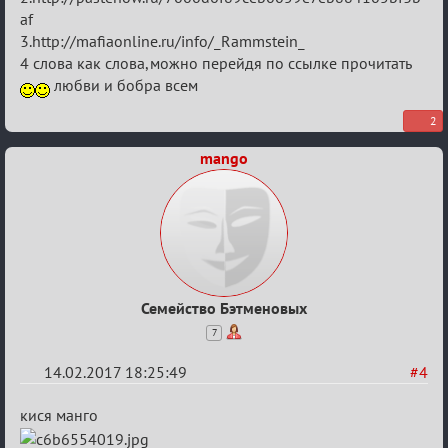
Любви
af
3.http://mafiaonline.ru/info/_Rammstein_
4 слова как слова,можно перейдя по ссылке прочитать
любви и бобра всем
2
mango
Семейство Бэтменовых
7
14.02.2017 18:25:49
#4
Re:
кися манго
Квадрат