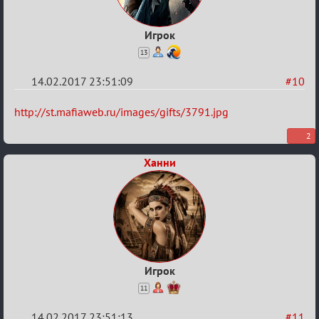
Игрок
13
14.02.2017 23:51:09
#10
Re:
http://st.mafiaweb.ru/images/gifts/3791.jpg
Квадрат
2
Любви
Ханни
Игрок
11
14.02.2017 23:51:13
#11