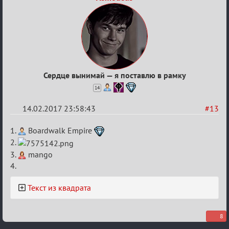
Сердце вынимай — я поставлю в рамку
14
14.02.2017 23:58:43
#13
Re:
1.
Boardwalk Empire
Квадрат
2.
Любви
3.
mango
4.
Текст из квадрата
8