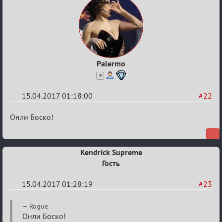
Palermo
9
15.04.2017 01:18:00
#22
Re:
Онли Боско!
Околофутбольщики
есть?
Kendrick Supreme
Гость
15.04.2017 01:28:19
#23
Re:
Rogue
Околофутбольщики
Онли Боско!