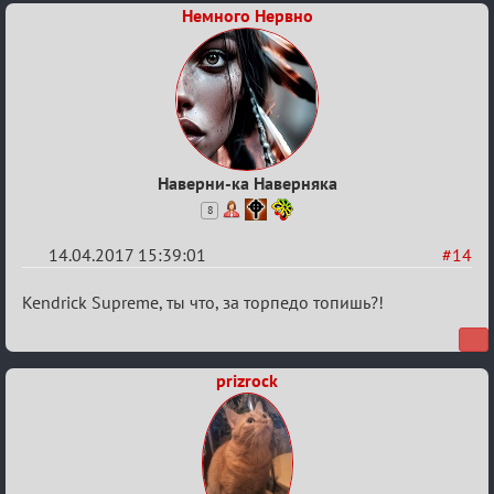
Немного Нервно
Наверни-ка Наверняка
8
14.04.2017 15:39:01
#14
Re:
Kendrick Supreme, ты что, за торпедо топишь?!
Околофутбольщики
есть?
prizrock