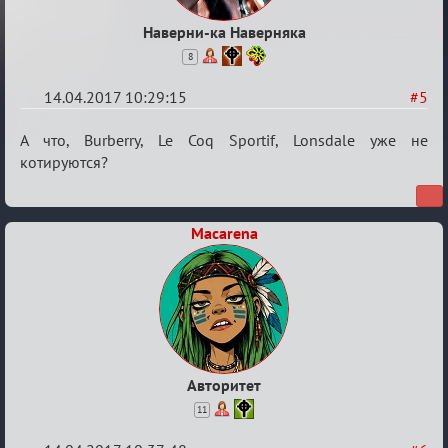
Наверни-ка Наверняка
8
14.04.2017 10:29:15
#5
Re:
А что, Burberry, Le Coq Sportif, Lonsdale уже не
Околофутбольщики
котируются?
есть?
Macarena
Авторитет
11