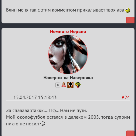
есть?
Блин меня так с этим комментом прикалывает твоя ава
Немного Нервно
Наверни-ка Наверняка
8
15.04.2017 15:18:43
#24
Re:
За спааааартаккк.... Пф... Нам не пути.
Околофутбольщики
Мой околофутбол остался в далеком 2005, тогда суприм
никто не носил 🙄
есть?