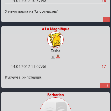
14.04.2017 10:37:48
#6
Re:
У меня парка из "Спортмастер"
Околофутбольщики
есть?
A La Magnifique
Tasha
10
14.04.2017 11:07:36
#7
Re:
Кукуруза, хипстерша!
Околофутбольщики
1
есть?
Barbarian