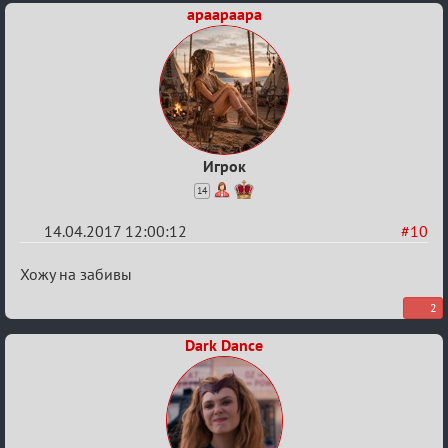
apaapaapa
Игрок
14
14.04.2017 12:00:12
#10
Re:
Хожу на забивы
Околофутбольщики
2
есть?
Dark Dance