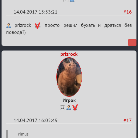
14.04.2017 15:53:21
#16
Re:
prizrock
, просто решил бухать и драться без
Околофутбольщики
повода?)
есть?
prizrock
Игрок
12
14.04.2017 16:05:49
#17
Re:
rimus