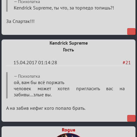
Психопатка
есть?
Kendrick Supreme, ты что, за торпедо топишь?!
За Спартак!!!
Kendrick Supreme
Гость
15.04.2017 01:14:28
#21
Re:
Психопатка
Околофутбольщики
ой, вам бы всё поржать
человек может хотел пригласить вас на
есть?
забивы...злые вы.
А на забив нефиг кого попало брать.
Rogue