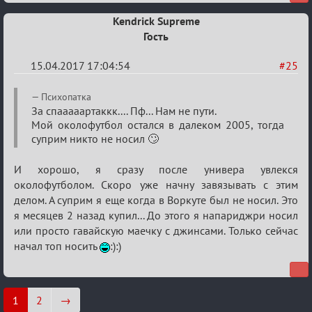
Kendrick Supreme
Гость
15.04.2017 17:04:54
#25
Re:
Психопатка
Околофутбольщики
За спааааартаккк.... Пф... Нам не пути.
Мой околофутбол остался в далеком 2005, тогда
есть?
суприм никто не носил 🙄
И хорошо, я сразу после универа увлекся
околофутболом. Скоро уже начну завязывать с этим
делом. А суприм я еще когда в Воркуте был не носил. Это
я месяцев 2 назад купил... До этого я напариджри носил
или просто гавайскую маечку с джинсами. Только сейчас
начал топ носить
:):)
1
2
→