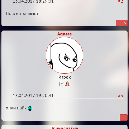
13.04.2017 18:29:01
#2
Re:
Поясни за шмот
Околофутбольщики
6
есть?
Agness
Игрок
9
13.04.2017 19:20:41
#3
Re:
онли найк
Околофутбольщики
есть?
Тринадцатый