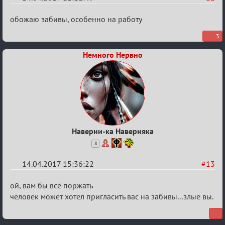
Re:
обожаю забивы, особенно на работу
Околофутбольщики
3
есть?
Немного Нервно
Наверни-ка Наверняка
8
14.04.2017 15:36:22
#13
Re:
ой, вам бы всё поржать
Околофутбольщики
человек может хотел пригласить вас на забивы...злые вы.
есть?