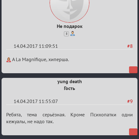
Не подарок
8
14.04.2017 11:09:51
#8
Re:
A La Magnifique, хиперша.
Околофутбольщики
есть?
yung death
Гость
14.04.2017 11:55:07
#9
Re:
Ребята, тема серьёзная. Кроме Психопатки одни
Околофутбольщики
кежуалы, не надо так.
есть?