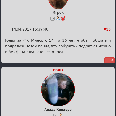
Игрок
12
14.04.2017 15:39:40
#15
Re:
Гонял за ФК Минск с 14 по 16 лет, чтобы побухать и
Околофутбольщики
подраться. Потом понял, что побухать и подраться можно
и без фанатства - отошел от дел.
есть?
6
rimus
Авада Кедавра
7