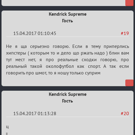
есть?
Kendrick Supreme
Гость
15.04.2017 01:10:45
#19
Re:
Не я ща серьезно говорю. Если в тему приперлись
Околофутбольщики
хипстеры ( которым то и дело що ржать надо ) блин вам
тут мест нет, я про реальные сходки говорю, про
есть?
реальный такой околофутбол как спорт. А так если
говорить про шмот, то я ношу только суприм
Kendrick Supreme
Гость
15.04.2017 01:13:28
#20
Re:
ц
Околофутбольщики