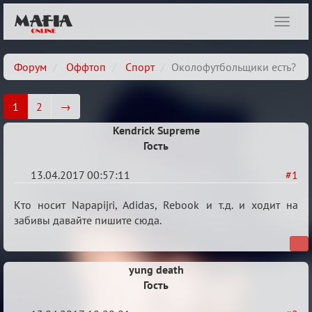
Показ
навиг
Форум
Оффтоп
Спорт
Околофутбольщики есть?
1
2
→
Kendrick Supreme
Гость
13.04.2017 00:57:11
#1
Околофутбольщики
Кто носит Napapijri, Adidas, Rebook и т.д. и ходит на
есть?
забивы давайте пишите сюда.
yung death
Гость