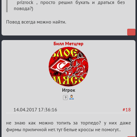
Околофутбольщики
prizrock , просто решил бухать и драться без
повода?)
есть?
Повод всегда можно найти.
Билл Метцгер
Игрок
9
14.04.2017 17:36:16
#18
Re:
не знаю как можно топить за торпедо? у них даже
Околофутбольщики
фирмы приличной нет. тут белые кроссы не помогут..