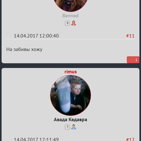
Banned
9
14.04.2017 12:00:40
#11
Re:
На забивы хожу
Околофутбольщики
1
есть?
rimus
Авада Кедавра
7
14.04.2017 12:11:49
#12