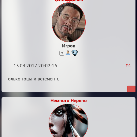
Игрок
9
13.04.2017 20:02:16
#4
Re:
только гоша и ветементс
Околофутбольщики
есть?
Немного Нервно