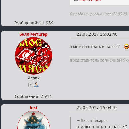
Отредактировано: lost (22.05.201
Сообщений: 11 939
Билл Метцгер
22.05.2017 16:02:40
Re:
а можно играть в пассе ?
Летний
представитель солнечной Яку
ажиотаж
Игрок
9
Сообщений: 2 911
lost
22.05.2017 16:04:45
Re:
Вилли Токарев
Летний
а можно играть в пассе 