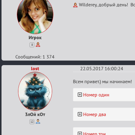
Re:
Wilderey, добрый день! В
Летний
ажиотаж
Игрок
8
Сообщений: 1 374
lost
22.05.2017 16:00:24
Re:
Всем привет.) мы начинаем!
Летний
Номер один
ажиотаж
3лОй кОт
Номер два
12
Номер три