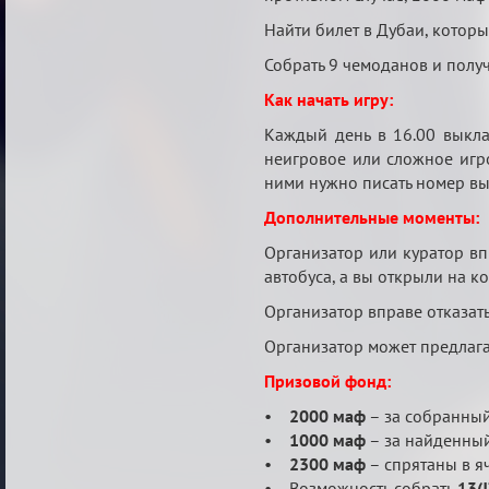
Найти билет в Дубаи, которы
Собрать 9 чемоданов и получ
Как начать игру:
Каждый день в 16.00 выкла
неигровое или сложное игро
ними нужно писать номер вы
Дополнительные моменты:
Организатор или куратор вп
автобуса, а вы открыли на 
Организатор вправе отказать
Организатор может предлагать
Призовой фонд:
•
2000 маф
– за собранный
•
1000 маф
– за найденный
•
2300 маф
– спрятаны в я
• Возможность собрать
13(