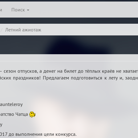
и
Поиск
Летний ажиотаж
– сезон отпусков, а денег на билет до тёплых краёв не хватае
ских праздников! Предлагаем подготовиться к лету и, заодн
aunteleroy
атство Чатца
y
2017 до выполнения цели конкурса.