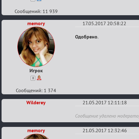
Сообщений: 11 939
memory
17.05.2017 20:58:22
Re:
Одобрено
.
Летний
ажиотаж
Игрок
8
Сообщений: 1 374
Wilderey
21.05.2017 12:11:18
Re:
Сообщение удалено модерат
Летний
memory
ажиотаж
21.05.2017 12:32:46