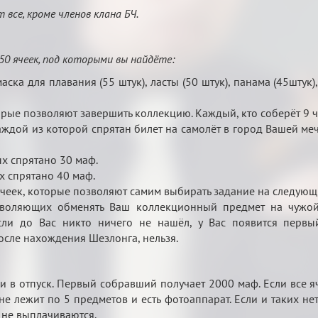
 все, кроме членов клана БЧ.
0 ячеек, под которыми вы найдёте:
ска для плавания (55 штук), ласты (50 штук), панама (45штук),
орые позволяют завершить коллекцию. Каждый, кто соберёт 9 ч
аждой из которой спрятан билет на самолёт в город Вашей меч
ых спрятано 30 маф.
х спрятано 40 маф.
чеек, которые позволяют самим выбирать задание на следующ
воляющих обменять Ваш коллекционный предмет на чужой.
сли до Вас никто ничего не нашёл, у Вас появится первый
сле нахождения Шезлонга, нельзя.
и в отпуск. Первый собравший получает 2000 маф. Если все я
не лежит по 5 предметов и есть фотоаппарат. Если и таких н
 не выплачиваются.