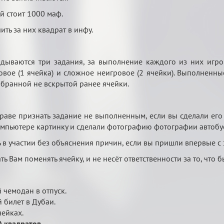
й стоит 1000 маф.
ить за них квадрат в инфу.
дываются три задания, за выполнение каждого из них игрок 
вое (1 ячейка) и сложное неигровое (2 ячейки). Выполненные
бранной не вскрытой ранее ячейки.
раве признать задание не выполненным, если вы сделали его 
компьютере картинку и сделали фотографию фотографии автобус
 в участии без объяснения причин, если вы пришли впервые с
 Вам поменять ячейку, и не несёт ответственности за то, что б
 чемодан в отпуск.
 билет в Дубаи.
чейках.
!) квадратов
.