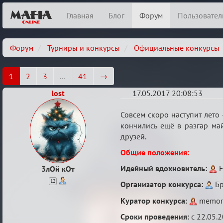
Главная
Блог
Форум
Пользовател
Форум
Турниры и конкурсы
Официальные конкурсы
1
2
3
…
41
→
lost
17.05.2017 20:08:53
Летний
Совсем скоро наступит лето 
ажиотаж
кончились ещё в разгар май
друзей.
Общие положения:
Идейный вдохновитель:
F
3лОй кОт
12
Организатор конкурса:
Бр
Куратор конкурса:
memor
Сроки проведения:
с 22.05.