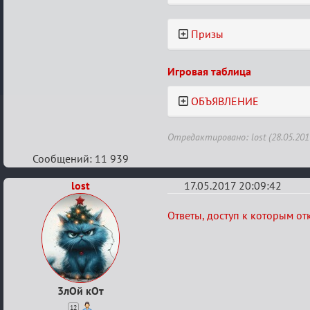
Призы
Игровая таблица
ОБЪЯВЛЕНИЕ
Отредактировано: lost (28.05.201
Сообщений: 11 939
lost
17.05.2017 20:09:42
Re:
Ответы, доступ к которым от
Летний
ажиотаж
3лОй кОт
12