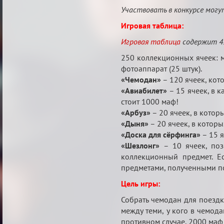
Участвовать в конкурсе могут
Игровая таблица:
Игровая таблица
содержит 45
250 коллекционных ячеек: ма
фотоаппарат (25 штук).
«Чемодан»
– 120 ячеек, кот
«Авиабилет»
– 15 ячеек, в к
стоит 1000 маф!
«Арбуз»
– 20 ячеек, в котор
«Дыня»
– 20 ячеек, в которы
«Доска для сёрфинга»
– 15 я
«Шезлонг»
– 10 ячеек, поз
коллекционный предмет. Е
предметами, полученными по
Цель игры:
Собрать чемодан для поездк
между теми, у кого в чемода
противном случае, 2000 маф