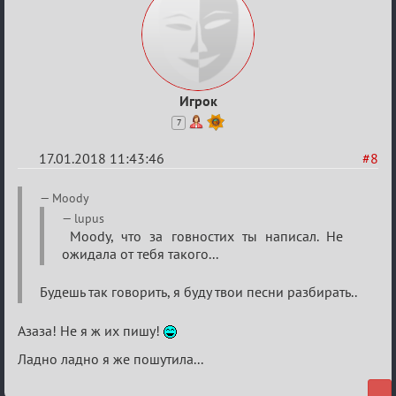
Игрок
7
17.01.2018 11:43:46
#8
Re:
Moody
Мафский
lupus
Moody, что за говностих ты написал. Не
Стихоплёт
ожидала от тебя такого...
(обсуждение)
Будешь так говорить, я буду твои песни разбирать..
Азаза! Не я ж их пишу!
Ладно ладно я же пошутила...