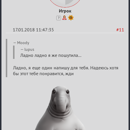
Игрок
7
17.01.2018 11:47:35
#11
Re:
Moody
Мафский
lupus
Ладно ладно я же пошутила...
Стихоплёт
(обсуждение)
Ладно, я еще один напишу для тебя. Надеюсь хотя
бы этот тебе понравится, жди