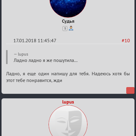
Судья
5
17.01.2018 11:45:47
#10
Re:
lupus
Мафский
Ладно ладно я же пошутила...
Стихоплёт
Ладно, я еще один напишу для тебя. Надеюсь хотя бы
(обсуждение)
этот тебе понравится, жди
lupus