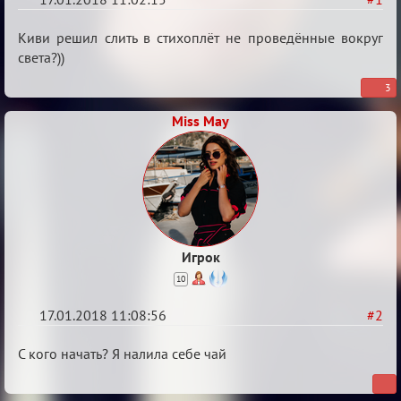
Мафский
Киви решил слить в стихоплёт не проведённые вокруг
Стихоплёт
света?))
(обсуждение)
3
Miss May
Игрок
10
17.01.2018 11:08:56
#2
Re:
С кого начать? Я налила себе чай
Мафский
Стихоплёт