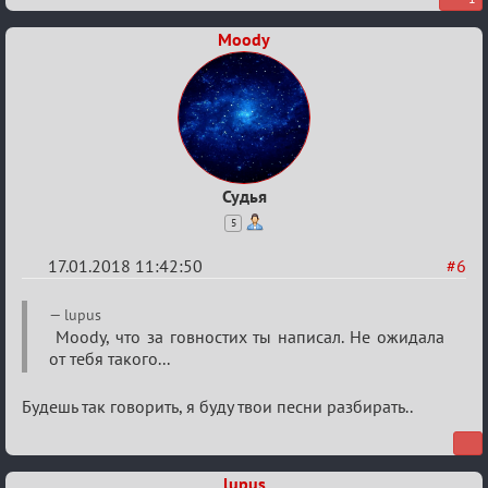
(обсуждение)
Moody
Судья
5
17.01.2018 11:42:50
#6
Re:
lupus
Мафский
Moody, что за говностих ты написал. Не ожидала
от тебя такого...
Стихоплёт
(обсуждение)
Будешь так говорить, я буду твои песни разбирать..
lupus