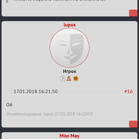
lupus
Игрок
7
17.01.2018 16:21:50
#16
Re:
Ой
Мафский
Отредактировано: lupus (17.01.2018 16:22:07)
Стихоплёт
(обсуждение)
Miss May