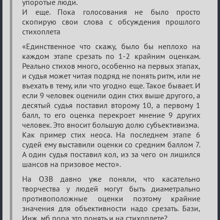
упоротые люди.
И еще. Пока голосования не было просто
скопирую свои слова с обсуждения прошлого
стихоплета
«Единственное что скажу, было бы неплохо на
каждом этапе срезать по 1-2 крайним оценкам.
Реально стихов много, особенно на первых этапах,
и судья может читая подряд не понять ритм, или не
въехать в тему, или что угодно еще. Такое бывает. И
если 9 человек оценили один стих выше другого, а
десятый судья поставил второму 10, а первому 1
балл, то его оценка перекроет мнение 9 других
человек. Это вносит большую долю субъективизма.
Как пример стих неоса. На последнем этапе 6
судей ему выставили оценки со средним баллом 7.
А один судья поставил кол, из за чего он лишился
шансов на призовое место».
На ОЗВ давно уже поняли, что касательно
творчества у людей могут быть диаметрально
противоположные оценки поэтому крайние
значения для объективности надо срезать. Бази,
Инж, мб пора это понять и на стихоплете?