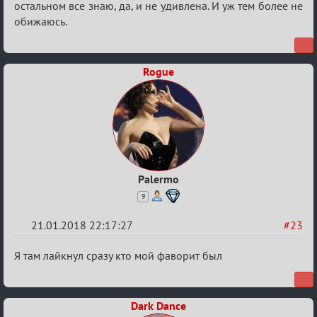
Мафский
остальном все знаю, да, и не удивлена. И уж тем более не
обижаюсь.
Стихоплёт
(обсуждение)
Rogue
Palermo
9
21.01.2018 22:17:27
#23
Re:
Я там лайкнул сразу кто мой фаворит был
Мафский
Стихоплёт
Dark Dance
(обсуждение)