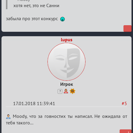
Мафский
хотя нет, это не Санни
Стихоплёт
забыла про этот конкурс
(обсуждение)
lupus
Игрок
7
17.01.2018 11:39:41
#5
Re:
Moody, что за говностих ты написал. Не ожидала от
Мафский
тебя такого...
Стихоплёт
1