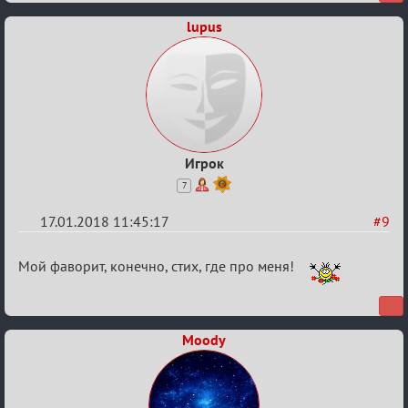
lupus
Игрок
7
17.01.2018 11:45:17
#9
Re:
Мой фаворит, конечно, стих, где про меня!
Мафский
Стихоплёт
(обсуждение)
Moody