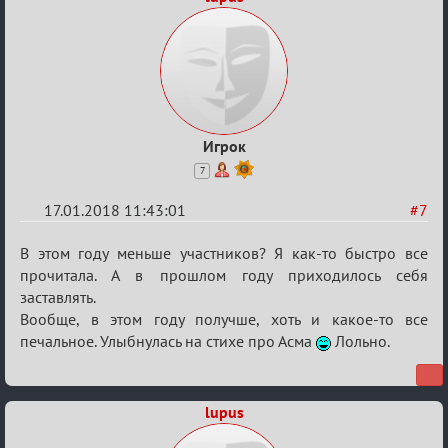
Игрок
7
17.01.2018 11:43:01
#7
Re:
В этом году меньше участников? Я как-то быстро все
Мафский
прочитала. А в прошлом году приходилось себя
заставлять.
Стихоплёт
Вообще, в этом году получше, хоть и какое-то все
(обсуждение)
печальное. Улыбнулась на стихе про Асма
Лольно.
lupus