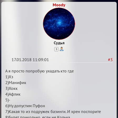
Moody
(обсуждение)
Судья
5
17.01.2018 11:09:01
#3
Re:
А я просто попробую ухадать кто где
Мафский
1)Хз
2)Манифик
Стихоплёт
3)Хокк
(обсуждение)
4)Афлик
5)-
6)Ну допустим Пуфон
7)Какая то из подружек базинги. И хрен поспорите
8)Будет прикольно, если не Кольча