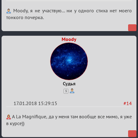
Re:
Moody, я не участвую... ни у одного стиха нет моего
Мафский
тонкого почерка.
Стихоплёт
(обсуждение)
Moody
Судья
5
17.01.2018 15:29:15
#14
Re:
A La Magnifique, да у меня там вообще все мимо, я уже
Мафский
в курсе))
Стихоплёт