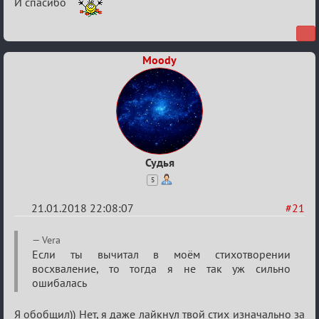
И спасибо
Moody
Судья
5
21.01.2018 22:08:07
#21
Re:
Vera
Мафский
Если ты вычитал в моём стихотворении
восхваление, то тогда я не так уж сильно
Стихоплёт
ошибалась
(обсуждение)
Я обобщил)) Нет, я даже лайкнул твой стих изначально за