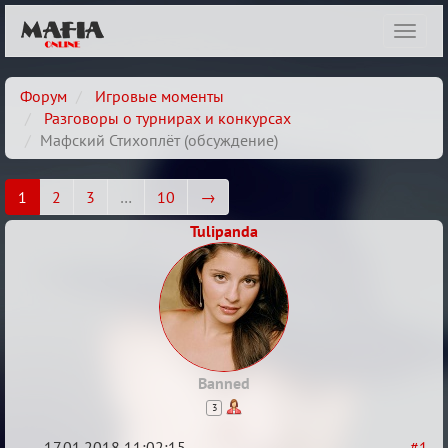
Показ
навиг
Форум
Игровые моменты
Разговоры о турнирах и конкурсах
Мафский Стихоплёт (обсуждение)
1
2
3
…
10
→
Tulipanda
Banned
3
17.01.2018 11:02:15
#1