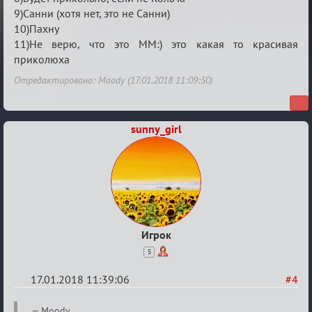
9)Санни (хотя нет, это не Санни)
10)Пахну
11)Не верю, что это ММ:) это какая то красивая
приколюха
Отредактировано: Moody (17.01.2018 11:09:50)
sunny_girl
Игрок
5
17.01.2018 11:39:06
#4
Re:
Moody