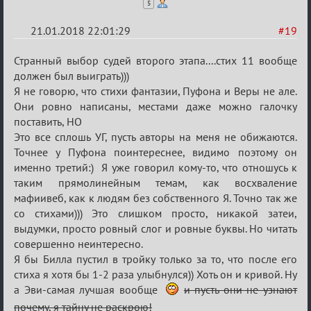
5
21.01.2018 22:01:29
#19
Re:
Странный выбор судей второго этапа....стих 11 вообще
Мафский
должен был выиграть)))
Я не говорю, что стихи фантазии, Пуфона и Веры не але.
Стихоплёт
Они ровно написаны, местами даже можно галочку
(обсуждение)
поставить, НО
Это все сплошь УГ, пусть авторы на меня не обижаются.
Точнее у Пуфона поинтереснее, видимо поэтому он
именно третий:) Я уже говорил кому-то, что отношусь к
таким прямолинейным темам, как восхваление
мафиивеб, как к людям без собственного Я. Точно так же
со стихами))) Это слишком просто, никакой затеи,
выдумки, просто ровный слог и ровные буквы. Но читать
совершенно неинтересно.
Я бы Билла пустил в тройку только за то, что после его
стиха я хотя бы 1-2 раза улыбнулся)) Хоть он и кривой. Ну
а Эви-самая лучшая вообще
и пусть они не узнают
почему, я тайну не раскрою!