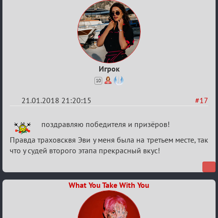
Игрок
10
21.01.2018 21:20:15
#17
Re:
поздравляю победителя и призёров!
Мафский
Правда траховсквя Эви у меня была на третьем месте, так
Стихоплёт
что у судей второго этапа прекрасный вкус!
(обсуждение)
What You Take With You