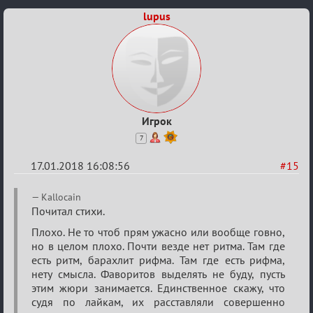
(обсуждение)
lupus
Игрок
7
17.01.2018 16:08:56
#15
Re:
Kallocain
Мафский
Почитал стихи.
Стихоплёт
Плохо. Не то чтоб прям ужасно или вообще говно,
но в целом плохо. Почти везде нет ритма. Там где
(обсуждение)
есть ритм, барахлит рифма. Там где есть рифма,
нету смысла. Фаворитов выделять не буду, пусть
этим жюри занимается. Единственное скажу, что
судя по лайкам, их расставляли совершенно