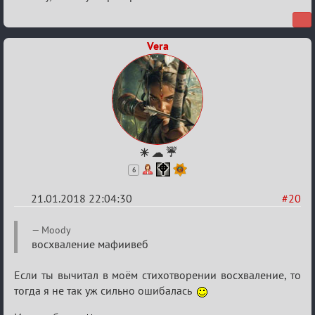
Vera
☀ ☁ ☔
6
21.01.2018 22:04:30
#20
Re:
Moody
Мафский
восхваление мафиивеб
Стихоплёт
Если ты вычитал в моём стихотворении восхваление, то
(обсуждение)
тогда я не так уж сильно ошибалась