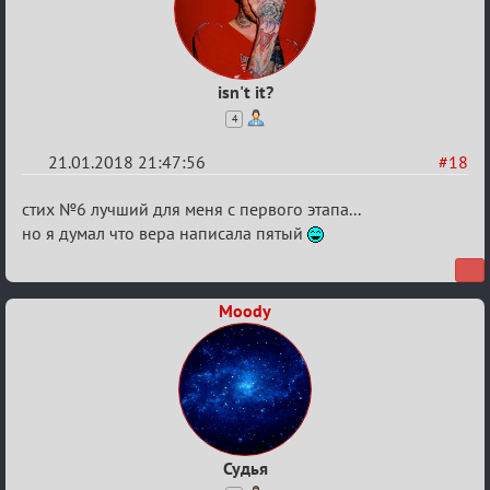
isn't it?
4
21.01.2018 21:47:56
#18
Re:
стих №6 лучший для меня с первого этапа...
Мафский
но я думал что вера написала пятый
Стихоплёт
(обсуждение)
Moody
Судья