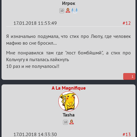
Игрок
10
17.01.2018 11:53:49
#12
Re:
Я изначально подумала, что стих про Люпу, где человек
Мафский
мафию во сне бросил...
Стихоплёт
Мне понравился там где "лост бомбйшмй", а стих про
(обсуждение)
Кольчугу я пыталась лайкнуть
10 раз и не получалось!!
1
A La Magnifique
Tasha
10
17.01.2018 14:33:30
#13