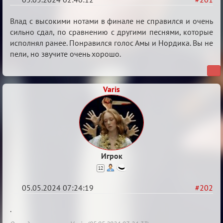
Re:
Влад с высокими нотами в финале не справился и очень
Мафский
сильно сдал, по сравнению с другими песнями, которые
исполнял ранее. Понравился голос Амы и Нордика. Вы не
Стихоплёт
пели, но звучите очень хорошо.
(обсуждение)
Varis
Игрок
12
05.05.2024 07:24:19
#202
Re:
.
Мафский