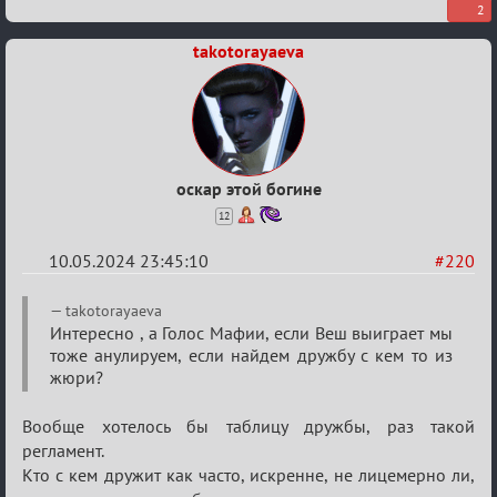
2
takotorayaeva
оскар этой богине
12
10.05.2024 23:45:10
#220
Re:
takotorayaeva
Мафский
Интересно , а Голос Мафии, если Веш выиграет мы
тоже анулируем, если найдем дружбу с кем то из
Стихоплёт
жюри?
(обсуждение)
Вообще хотелось бы таблицу дружбы, раз такой
регламент.
Кто с кем дружит как часто, искренне, не лицемерно ли,