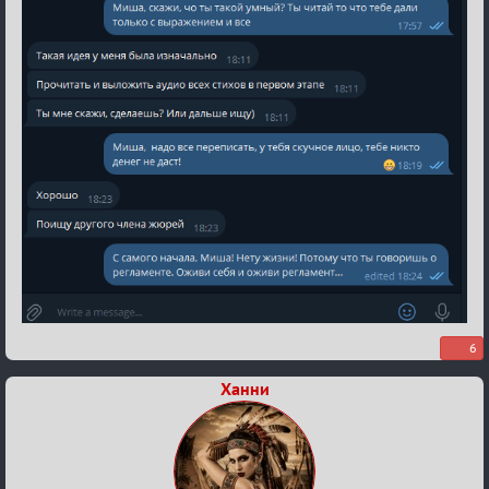
6
Ханни