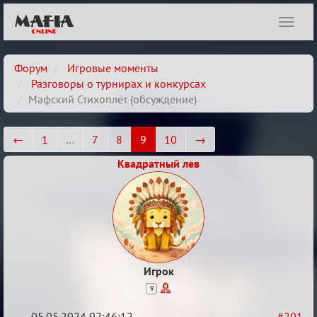
Показ
навиг
Форум
Игровые моменты
Разговоры о турнирах и конкурсах
Мафский Стихоплёт (обсуждение)
←
1
…
7
8
9
10
→
Квадратный лев
Игрок
9
05.05.2024 02:46:12
#201