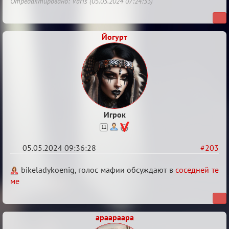
Отредактировано: Varis (05.05.2024 07:24:33)
Стихоплёт
(обсуждение)
Йогурт
Игрок
11
05.05.2024 09:36:28
#203
Re:
bikeladykoenig, голос мафии обсуждают в
соседней те
Мафский
ме
Стихоплёт
(обсуждение)
apaapaapa