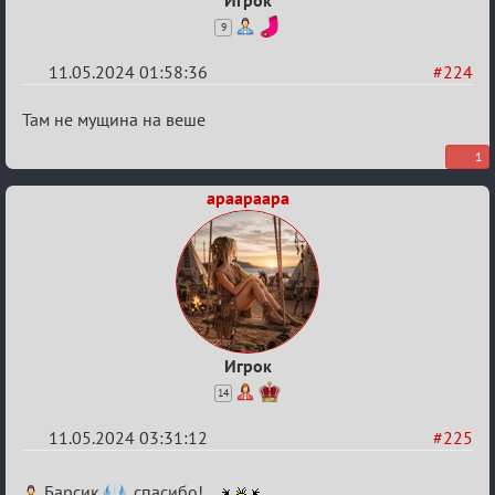
Игрок
9
11.05.2024 01:58:36
#224
Re:
Там не мущина на веше
Мафский
1
Стихоплёт
apaapaapa
(обсуждение)
Игрок
14
11.05.2024 03:31:12
#225
Re:
Барсик
, спасибо!