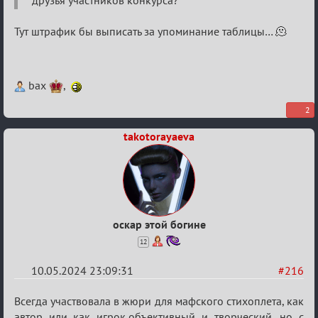
друзья участников конкурса?
Стихоплёт
(обсуждение)
Тут штрафик бы выписать за упоминание таблицы… 🫠
bax
,
2
takotorayaeva
оскар этой богине
12
10.05.2024 23:09:31
#216
Re:
Всегда участвовала в жюри для мафского стихоплета, как
автор или как игрок,объективный и творческий, но с