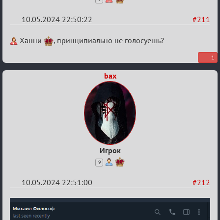
10.05.2024 22:50:22
#211
Re:
Ханни
, принципиально не голосуешь?
Мафский
1
Стихоплёт
bax
(обсуждение)
Игрок
9
10.05.2024 22:51:00
#212
Re:
Мафский