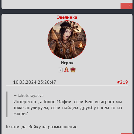
(обсуждение)
5
Эвелинка
Игрок
9
10.05.2024 23:20:47
#219
Re:
takotorayaeva
Мафский
Интересно , а Голос Мафии, если Веш выиграет мы
тоже анулируем, если найдем дружбу с кем то из
Стихоплёт
жюри?
(обсуждение)
Кстати, да. Вейку на размышление.