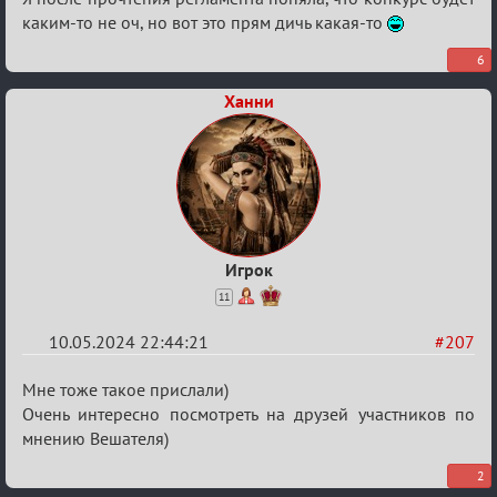
каким-то не оч, но вот это прям дичь какая-то
6
Ханни
Игрок
11
10.05.2024 22:44:21
#207
Re:
Мне тоже такое прислали)
Мафский
Очень интересно посмотреть на друзей участников по
мнению Вешателя)
Стихоплёт
(обсуждение)
2