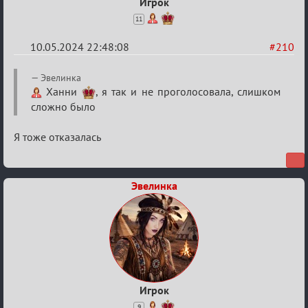
Игрок
11
10.05.2024 22:48:08
#210
Re:
Эвелинка
Мафский
Ханни
, я так и не проголосовала, слишком
сложно было
Стихоплёт
(обсуждение)
Я тоже отказалась
Эвелинка
Игрок
9