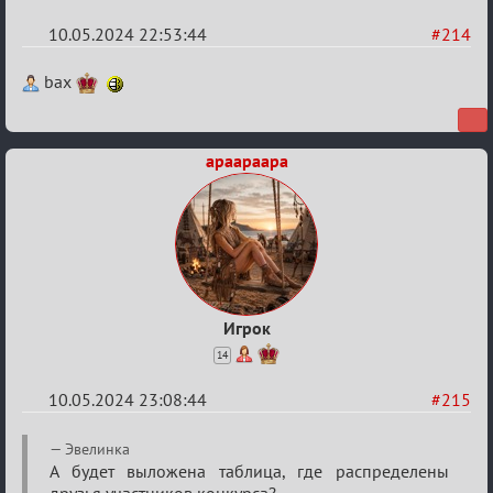
10.05.2024 22:53:44
#214
Re:
bax
Мафский
Стихоплёт
apaapaapa
(обсуждение)
Игрок
14
10.05.2024 23:08:44
#215
Re:
Эвелинка
Мафский
А будет выложена таблица, где распределены