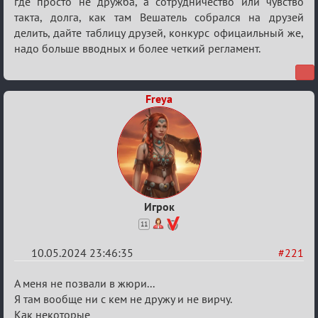
где просто не дружба, а сотрудничество или чувство
такта, долга, как там Вешатель собрался на друзей
делить, дайте таблицу друзей, конкурс офицаильный же,
надо больше вводных и более четкий регламент.
Freya
Игрок
11
10.05.2024 23:46:35
#221
Re:
А меня не позвали в жюри...
Мафский
Я там вообще ни с кем не дружу и не вирчу.
Как некоторые