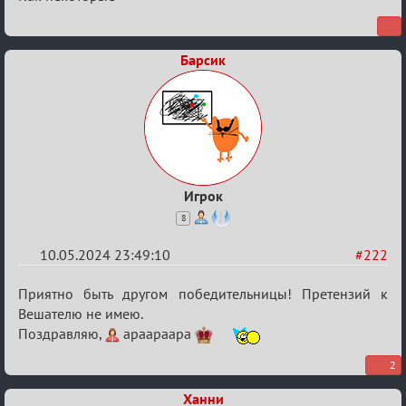
Стихоплёт
(обсуждение)
Барсик
Игрок
8
10.05.2024 23:49:10
#222
Re:
Приятно быть другом победительницы! Претензий к
Мафский
Вешателю не имею.
Поздравляю,
apaapaapa
Стихоплёт
(обсуждение)
2
Ханни