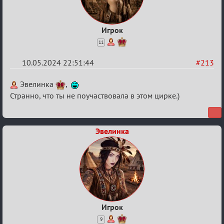
Игрок
11
10.05.2024 22:51:44
#213
Re:
Эвелинка
,
Мафский
Странно, что ты не поучаствовала в этом цирке.)
Стихоплёт
(обсуждение)
Эвелинка
Игрок
9