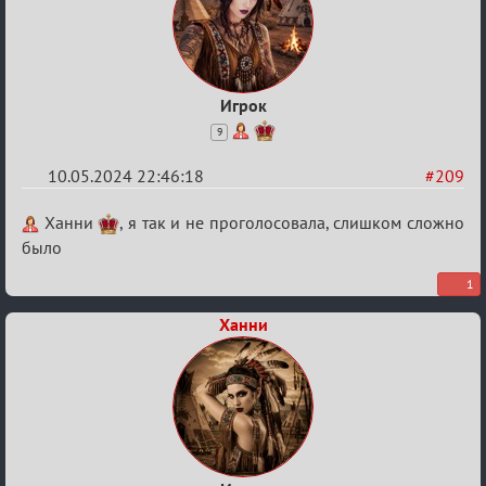
Игрок
9
10.05.2024 22:46:18
#209
Re:
Ханни
, я так и не проголосовала, слишком сложно
Мафский
было
Стихоплёт
1
(обсуждение)
Ханни