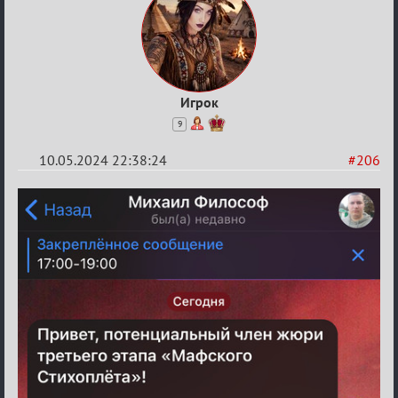
Игрок
9
10.05.2024 22:38:24
#206
Re:
Мафский
Стихоплёт
(обсуждение)