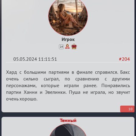
Игрок
14
05.05.2024 11:11:51
#204
Re:
Хард с большими партиями в финале справился. Бакс
Мафский
очень сильно сыграл, по сравнению с другими
персонажами, которые играли ранее. Понравились
Стихоплёт
партии Ханни и Эвелинки. Пуша не играла, но звучит
(обсуждение)
очень хорошо.
10
Темный