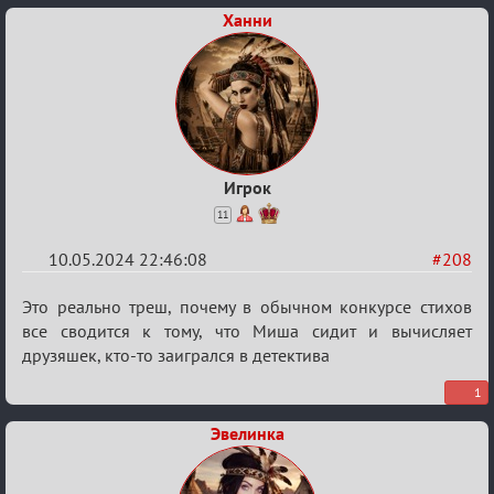
Ханни
Игрок
11
10.05.2024 22:46:08
#208
Re:
Это реально треш, почему в обычном конкурсе стихов
Мафский
все сводится к тому, что Миша сидит и вычисляет
друзяшек, кто-то заигрался в детектива
Стихоплёт
(обсуждение)
1
Эвелинка