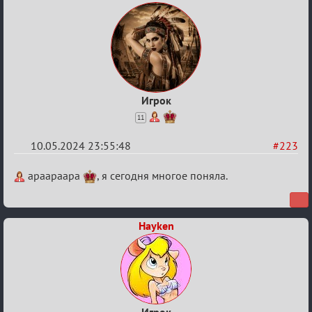
Игрок
11
10.05.2024 23:55:48
#223
Re:
apaapaapa
, я сегодня многое поняла.
Мафский
Стихоплёт
Hayken
(обсуждение)