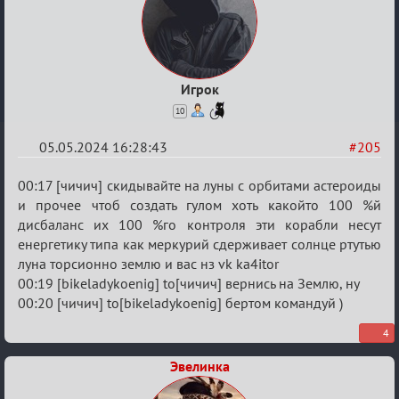
Игрок
10
05.05.2024 16:28:43
#205
Re:
00:17 [чичич] скидывайте на луны с орбитами астероиды
Мафский
и прочее чтоб создать гулом хоть какойто 100 %й
дисбаланс их 100 %го контроля эти корабли несут
Стихоплёт
енергетику типа как меркурий сдерживает солнце ртутью
(обсуждение)
луна торсионно землю и вас нз vk ka4itor
00:19 [bikeladykoenig] to[чичич] вернись на Землю, ну
00:20 [чичич] to[bikeladykoenig] бертом командуй )
4
Эвелинка