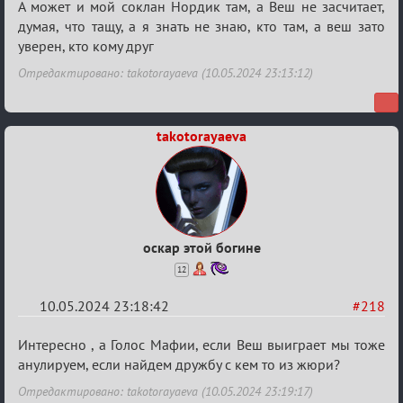
Re:
А может и мой соклан Нордик там, а Веш не засчитает,
Мафский
думая, что тащу, а я знать не знаю, кто там, а веш зато
уверен, кто кому друг
Стихоплёт
(обсуждение)
Отредактировано: takotorayaeva (10.05.2024 23:13:12)
takotorayaeva
оскар этой богине
12
10.05.2024 23:18:42
#218
Re:
Интересно , а Голос Мафии, если Веш выиграет мы тоже
Мафский
анулируем, если найдем дружбу с кем то из жюри?
Стихоплёт
Отредактировано: takotorayaeva (10.05.2024 23:19:17)