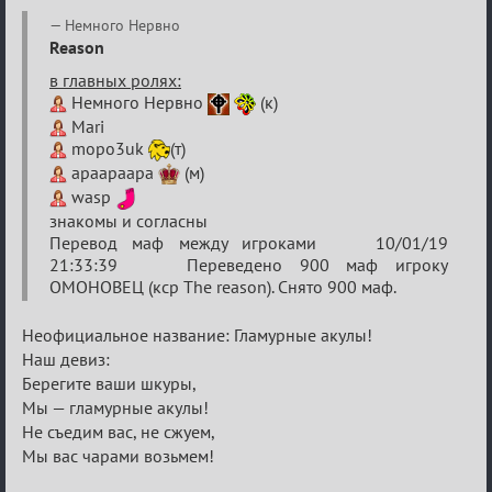
Re:
Немного Нервно
VIII
Reason
Кубок
в главных ролях:
Немного Нервно
(к)
сумеречных
Mari
разборок
mopo3uk
(т)
apaapaapa
(м)
wasp
знакомы и согласны
Перевод маф между игроками 10/01/19
21:33:39 Переведено 900 маф игроку
ОМОНОВЕЦ (кср The reason). Снято 900 маф.
Неофициальное название: Гламурные акулы!
Наш девиз:
Берегите ваши шкуры,
Мы — гламурные акулы!
Не съедим вас, не сжуем,
Мы вас чарами возьмем!