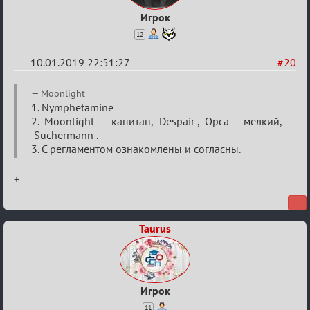
Игрок
12
10.01.2019 22:51:27
#20
Re:
Moonlight
VIII
1. Nymphetamine
2. Moonlight – капитан, Despair , Орса – мелкий,
Кубок
Suchermann .
сумеречных
3. С регламентом ознакомлены и согласны.
разборок
+
Taurus
Игрок
11