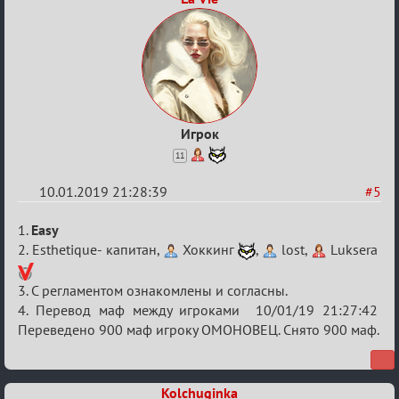
Игрок
11
10.01.2019 21:28:39
#5
Re:
1.
Easy
VIII
2. Esthetique- капитан,
Хоккинг
,
lost,
Luksera
Кубок
3. С регламентом ознакомлены и согласны.
сумеречных
4. Перевод маф между игроками 10/01/19 21:27:42
разборок
Переведено 900 маф игроку ОМОНОВЕЦ. Снято 900 маф.
Kolchuginka