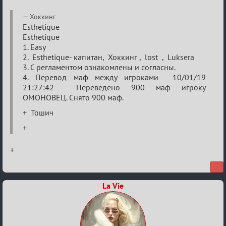
Re:
Хоккинг
VIII
Esthetique
Esthetique
Кубок
1. Easy
сумеречных
2. Esthetique- капитан, Хоккинг , lost , Luksera
разборок
3. С регламентом ознакомлены и согласны.
4. Перевод маф между игроками 10/01/19
21:27:42 Переведено 900 маф игроку
ОМОНОВЕЦ. Снято 900 маф.
+ Тошич
+
+
La Vie