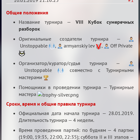
10.01.2019 21:16:25
#1
VIII
Общие положения
Кубок
Название турнира —
VIII Кубок сумеречных
сумеречных
разборок
разборок
Оригинальные создатели турнира —
Unstoppable
,
armyanskiy lev
,
Off Private
Организатор/куратор/судья турнира —
Unstoppable
совместно с Турнирными
мастерами
Помощники в проведении турнира — Турнирные
мастера
Сроки, время и общие правила турнира
Официальная дата начала турнира — 28.01.2019.
Длительность турнира — 4 недели.
Время проведения партий: по будням — 4 партии
(19:00, 19:35, 22:00, 22:35); суббота II и III этапов —