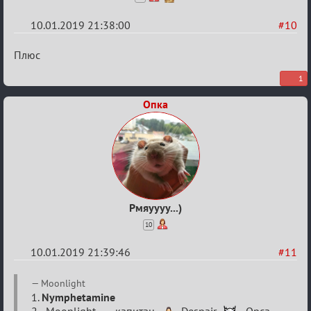
10.01.2019 21:38:00
#10
Re:
Плюс
VIII
1
Кубок
Опка
сумеречных
разборок
Рмяуууу...)
10
10.01.2019 21:39:46
#11
Re:
Moonlight
VIII
1.
Nymphetamine