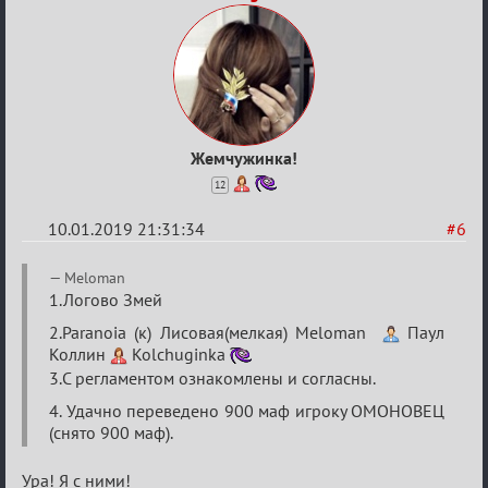
Жемчужинка!
12
10.01.2019 21:31:34
#6
Re:
Meloman
VIII
1.Логово Змей
Кубок
2.Paranoia (к) Лисовая(мелкая) Meloman
Паул
Коллин
Kolchuginka
сумеречных
3.С регламентом ознакомлены и согласны.
разборок
4. Удачно переведено 900 маф игроку ОМОНОВЕЦ
(снято 900 маф).
Ура! Я с ними!