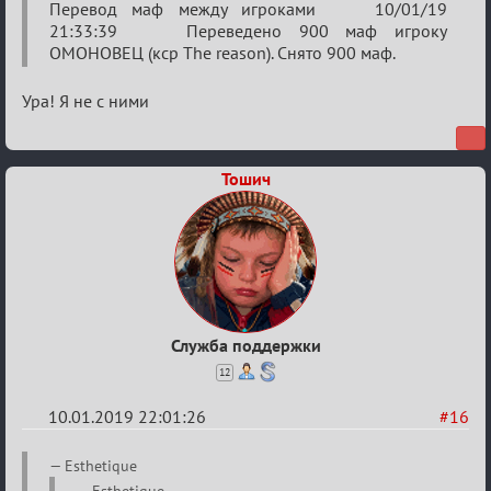
Перевод маф между игроками 10/01/19
21:33:39 Переведено 900 маф игроку
ОМОНОВЕЦ (кср The reason). Снято 900 маф.
Ура! Я не с ними
Тошич
Служба поддержки
12
10.01.2019 22:01:26
#16
Re:
Esthetique