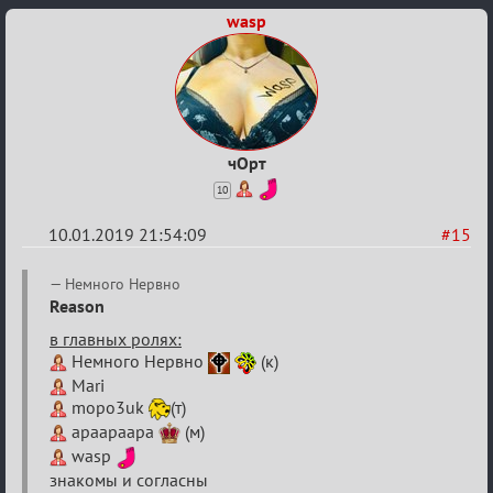
wasp
чОрт
10
10.01.2019 21:54:09
#15
Re:
Немного Нервно
VIII
Reason
Кубок
в главных ролях:
Немного Нервно
(к)
сумеречных
Mari
разборок
mopo3uk
(т)
apaapaapa
(м)
wasp
знакомы и согласны