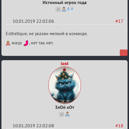
Истинный игрок года
12
10.01.2019 22:02:06
#17
Re:
Esthetique, не указан мелкий в команде.
VIII
wasp
, нет так нет.
Кубок
сумеречных
разборок
lost
3лОй кОт
12
10.01.2019 22:02:08
#18