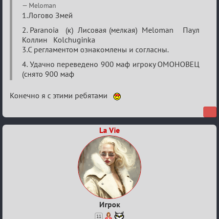
Re:
Meloman
VIII
1.Логово Змей
Кубок
2. Paranoia (к) Лисовая (мелкая) Meloman Паул
Коллин Kolchuginka
сумеречных
3.С регламентом ознакомлены и согласны.
разборок
4. Удачно переведено 900 маф игроку ОМОНОВЕЦ
(снято 900 маф
Конечно я с этими ребятами
La Vie
Игрок
11