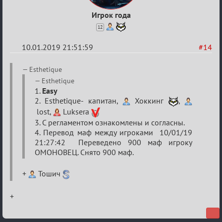
Игрок года
12
10.01.2019 21:51:59
#14
Re:
Esthetique
VIII
Esthetique
1.
Easy
Кубок
2. Esthetique- капитан,
Хоккинг
,
сумеречных
lost,
Luksera
разборок
3. С регламентом ознакомлены и согласны.
4. Перевод маф между игроками 10/01/19
21:27:42 Переведено 900 маф игроку
ОМОНОВЕЦ. Снято 900 маф.
+
Тошич
+