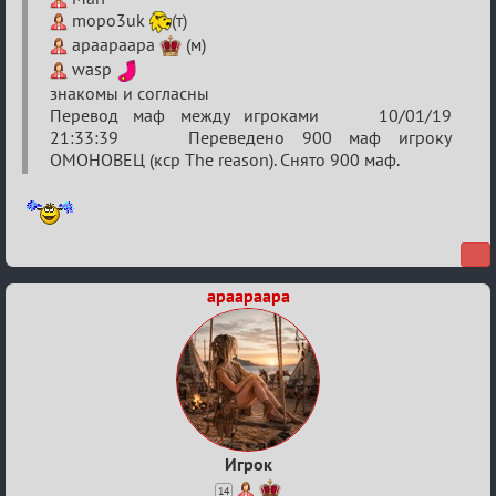
разборок
mopo3uk
(т)
apaapaapa
(м)
wasp
знакомы и согласны
Перевод маф между игроками 10/01/19
21:33:39 Переведено 900 маф игроку
ОМОНОВЕЦ (кср The reason). Снято 900 маф.
apaapaapa
Игрок
14