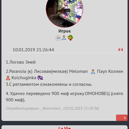
Игрок
14
10.01.2019 21:26:44
#4
Re:
1.Логово Змей
VIII
2.Paranoia (к) Лисовая(мелкая) Meloman
Паул Коллин
Кубок
Kolchuginka
сумеречных
3.С регламентом ознакомлены и согласны.
разборок
4. Удачно переведено 900 маф игроку ОМОНОВЕЦ (снято
900 маф).
Отредактировано: _Rammstein_ (10.01.2019 21:28:36)
4
La Vie