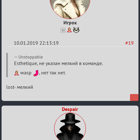
Игрок
11
10.01.2019 22:13:19
#19
Re:
Unstoppable
VIII
Esthetique, не указан мелкий в команде.
Кубок
wasp
, нет так нет.
сумеречных
lost- мелкий
разборок
Despair