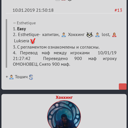
10.01.2019 21:50:18
#13
Re:
Esthetique
VIII
1.
Easy
2. Esthetique- капитан,
Хоккинг
,
lost,
Кубок
Luksera
сумеречных
3. С регламентом ознакомлены и согласны.
разборок
4. Перевод маф между игроками 10/01/19
21:27:42 Переведено 900 маф игроку
ОМОНОВЕЦ. Снято 900 маф.
+
Тошич
Хоккинг