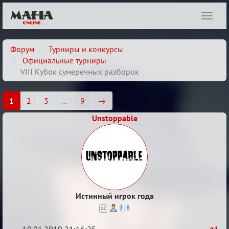
Показ
навиг
Форум
Турниры и конкурсы
Официальные турниры
VIII Кубок сумеречных разборок
1
2
3
…
9
→
Unstoppable
Истинный игрок года
12