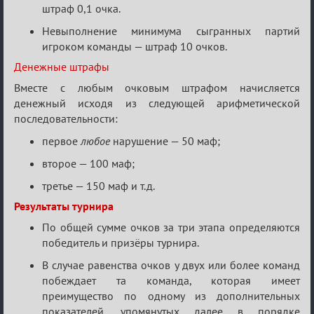
штраф 0,1 очка.
Невыполнение минимума сыгранных партий
игроком команды — штраф 10 очков.
Денежные штрафы
Вместе с любым очковым штрафом начисляется
денежный исходя из следующей арифметической
последовательности:
первое
любое
нарушение — 50 маф;
второе — 100 маф;
третье — 150 маф и т.д.
Результаты турнира
По общей сумме очков за три этапа определяются
победитель и призёры турнира.
В случае равенства очков у двух или более команд
побеждает та команда, которая имеет
преимущество по одному из дополнительных
показателей, упомянутых далее в порядке