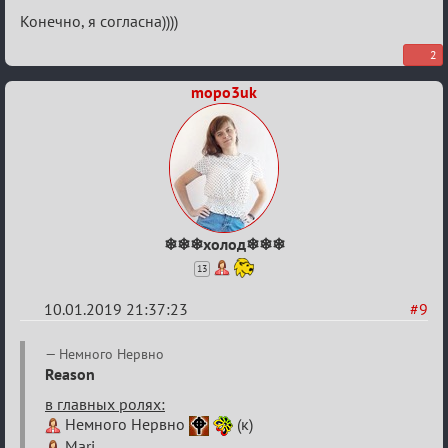
Конечно, я согласна))))
2
mopo3uk
❄❄❄холод❄❄❄
13
10.01.2019 21:37:23
#9
Re:
Немного Нервно
VIII
Reason
Кубок
в главных ролях:
Немного Нервно
(к)
сумеречных
Mari