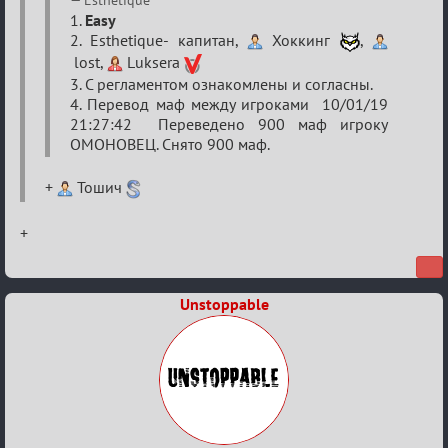
VIII
Esthetique
1.
Easy
Кубок
2. Esthetique- капитан,
Хоккинг
,
сумеречных
lost,
Luksera
разборок
3. С регламентом ознакомлены и согласны.
4. Перевод маф между игроками 10/01/19
21:27:42 Переведено 900 маф игроку
ОМОНОВЕЦ. Снято 900 маф.
+
Тошич
+
Unstoppable