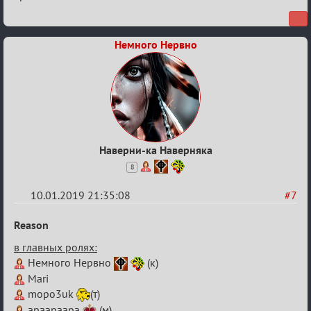
Немного Нервно
Наверни-ка Наверняка
8
10.01.2019 21:35:08
#7
Re:
Reason
VIII
в главных ролях:
Кубок
Немного Нервно
(к)
сумеречных
Mari
разборок
mopo3uk
(т)
apaapaapa
(м)