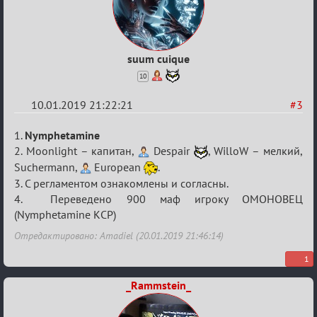
suum cuique
10
10.01.2019 21:22:21
#3
Re:
1.
Nymphetamine
VIII
2. Moonlight – капитан,
Despair
, WilloW – мелкий,
Suchermann,
European
.
Кубок
3. С регламентом ознакомлены и согласны.
сумеречных
4. Переведено 900 маф игроку ОМОНОВЕЦ
разборок
(Nymphetamine КСР)
Отредактировано: Amadiel (20.01.2019 21:46:14)
1
_Rammstein_