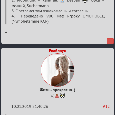
2. Moonlight – капитан,
Despair
, Орса –
Кубок
мелкий, Suchermann.
сумеречных
3. С регламентом ознакомлены и согласны.
разборок
4. Переведено 900 маф игроку ОМОНОВЕЦ
(Nymphetamine КСР)
+
Евабраун
Жизнь прекрасна..)
12
10.01.2019 21:40:26
#12