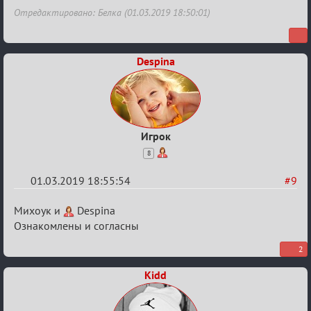
Отредактировано: Белка (01.03.2019 18:50:01)
Despina
Игрок
8
01.03.2019 18:55:54
#9
Re:
Михоук и
Despina
IX
Ознакомлены и согласны
Турнир
2
Пар
Kidd