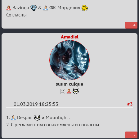
Re:
Bazinga
&
ФК Мордовия
IX
Согласны
Турнир
4
Пар
Amadiel
suum cuique
10
01.03.2019 18:25:53
#3
Re:
1.
Despair
и Moonlight .
IX
2. С регламентом ознакомлены и согласны
Турнир
2