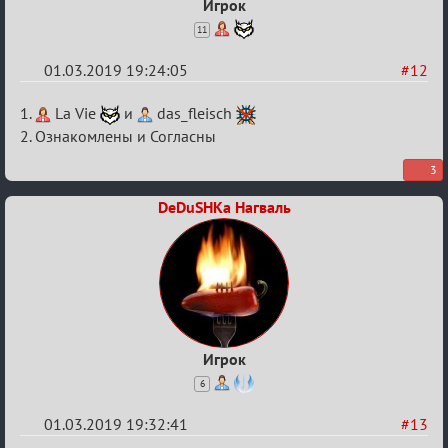
Игрок
11
01.03.2019 19:24:05
#12
Re:
1.
La Vie
и
das_fleisch
IX
2. Ознакомлены и Согласны
Турнир
3
Пар
DeDuSHKa Нагваль
Игрок
6
01.03.2019 19:32:41
#13