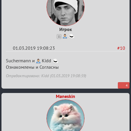
Игрок
11
01.03.2019 19:08:23
#10
Re:
Suchermann и
Kidd
IX
Ознакомлены и Согласны
Турнир
Отредактировано: Kidd (01.03.2019 19:08:59)
Пар
4
Maneskin