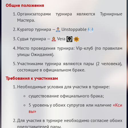
IX
Общие положения
Турнир
Организаторами турнира являются Турнирные
Пар
Мастера.
Куратор турнира —
Unstoppable
Судья турнира —
Vera
Место проведения турнира: Vip-клуб (по правилам
улицы Ожидания).
Участниками турнира являются пары (2 человека),
состоящие в официальном браке.
Требования к участникам
Необходимые условия для участия в турнире:
существование официального брака;
5 уровень у обоих супругов или наличие
«Кси
вы»
Для участия в турнире необходимо согласие обоих
представителей пары.