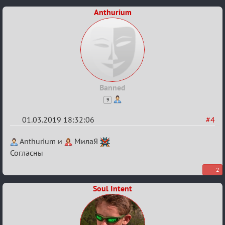
Пар
Anthurium
Banned
9
01.03.2019 18:32:06
#4
Re:
Anthurium и
МилаЯ
IX
Согласны
Турнир
2
Пар
Soul Intent