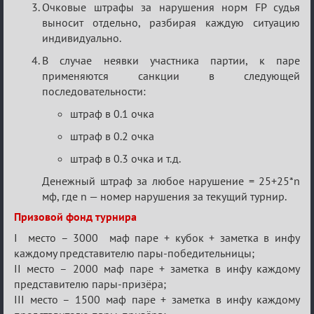
Очковые штрафы за нарушения норм FP судья
выносит отдельно, разбирая каждую ситуацию
индивидуально.
В случае неявки участника партии, к паре
применяются санкции в следующей
последовательности:
штраф в 0.1 очка
штраф в 0.2 очка
штраф в 0.3 очка и т.д.
Денежный штраф за любое нарушение = 25+25*n
мф, где n — номер нарушения за текущий турнир.
Призовой фонд турнира
I место – 3000 маф паре + кубок + заметка в инфу
каждому представителю пары-победительницы;
II место – 2000 маф паре + заметка в инфу каждому
представителю пары-призёра;
III место – 1500 маф паре + заметка в инфу каждому