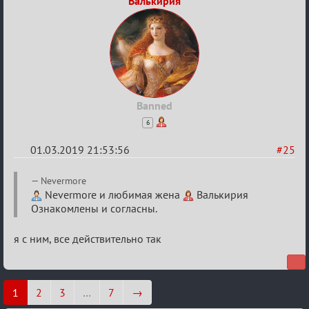
Валькирия
Banned
6
01.03.2019 21:53:56
#25
Re:
Nevermore
IX
Nevermore и любимая жена
Валькирия
Ознакомлены и согласны.
Турнир
Пар
я с ним, все действительно так
1
2
3
…
7
→