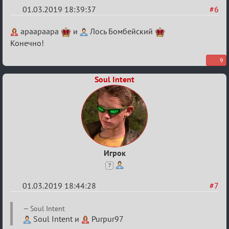
01.03.2019 18:39:37
#6
Re:
apaapaapa
и
Лось Бомбейский
IX
Конечно!
Турнир
9
Пар
Soul Intent
Игрок
7
01.03.2019 18:44:28
#7
Re:
Soul Intent
IX
Soul Intent и
Purpur97