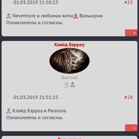
01.03.2019 21:50:23
#23
Re:
Nevermore и любимая жена
Валькирия
IX
Ознакомлены и согласны.
Турнир
4
Пар
Клайд Бэрроу
Banned
5
01.03.2019 21:51:25
#24
Re:
Клайд Бэрроу и Paranoia
IX
Ознакомлены и согласны.
Турнир
1
Пар