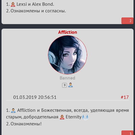
Re:
1.
Lexsi и Alex Bond.
IX
2. Ознакомлены и согласны.
Турнир
2
Пар
Affliction
Banned
9
01.03.2019 20:56:51
#17
Re:
1.
Affliction и Божественная, всегда, уделяющая время
IX
старым, добродетельная
Eternity
2. Ознакомлены!
Турнир
Пар
3