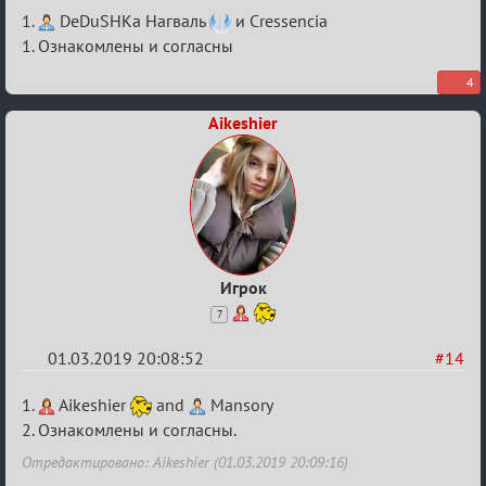
Re:
1.
DeDuSHKa Нагваль
и Cressencia
IX
1. Ознакомлены и согласны
Турнир
4
Пар
Aikeshier
Игрок
7
01.03.2019 20:08:52
#14
Re:
1.
Aikeshier
and
Mansory
IX
2. Ознакомлены и согласны.
Турнир
Отредактировано: Aikeshier (01.03.2019 20:09:16)