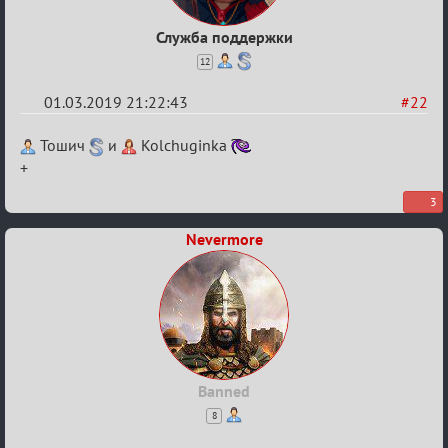
Служба поддержки
12
01.03.2019 21:22:43
#22
Re:
Тошич
и
Kolchuginka
IX
+
Турнир
3
Пар
Nevermore
Banned
8