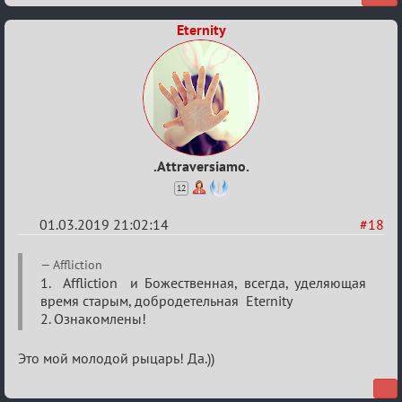
Eternity
.Attraversiamo.
12
01.03.2019 21:02:14
#18
Re:
Affliction
IX
1. Affliction и Божественная, всегда, уделяющая
время старым, добродетельная Eternity
Турнир
2. Ознакомлены!
Пар
Это мой молодой рыцарь! Да.))