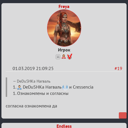
Freya
Игрок
11
01.03.2019 21:09:25
#19
Re:
DeDuSHKa Нагваль
IX
1.
DeDuSHKa Нагваль
и Cressencia
1. Ознакомлены и согласны
Турнир
Пар
согласна ознакомлена да
Endless