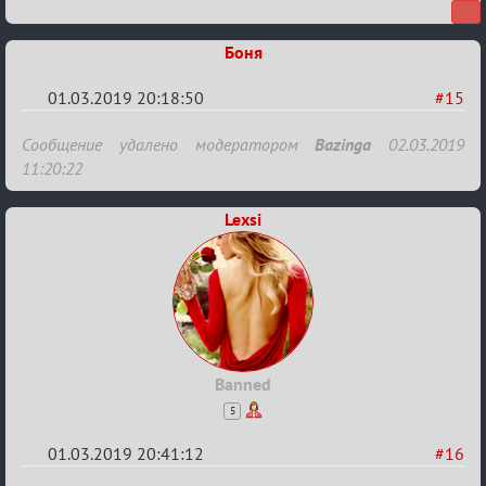
Пар
Боня
01.03.2019 20:18:50
#15
Re:
Сообщение удалено модератором
Bazinga
02.03.2019
IX
11:20:22
Турнир
Lexsi
Пар
Banned
5
01.03.2019 20:41:12
#16