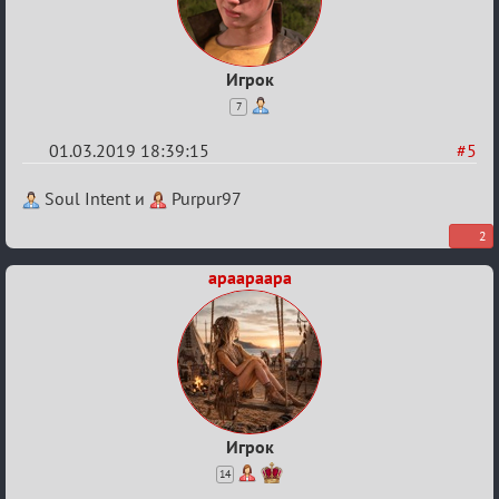
Игрок
7
01.03.2019 18:39:15
#5
Re:
Soul Intent и
Purpur97
IX
2
Турнир
apaapaapa
Пар
Игрок
14