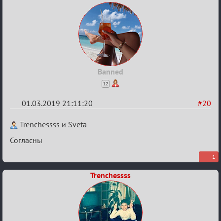
Banned
12
01.03.2019 21:11:20
#20
Re:
Trenchessss и Sveta
IX
Согласны
Турнир
1
Пар
Trenchessss