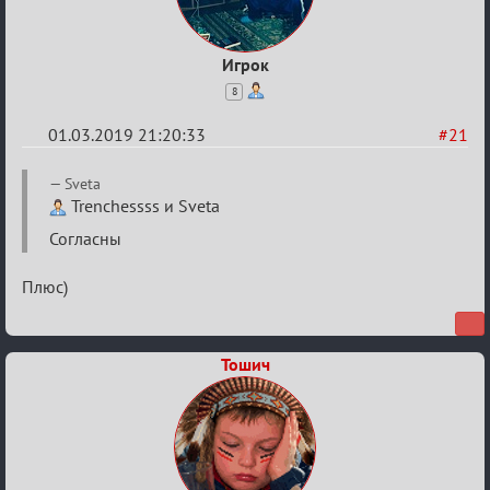
Игрок
8
01.03.2019 21:20:33
#21
Re:
Sveta
IX
Trenchessss и Sveta
Турнир
Согласны
Пар
Плюс)
Тошич