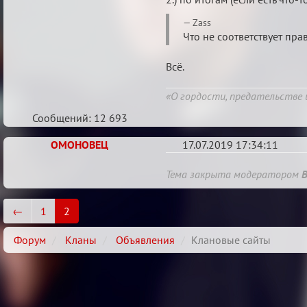
Zass
Что не соответствует пра
Всё.
«О гордости, предательстве 
Сообщений: 12 693
ОМОНОВЕЦ
17.07.2019 17:34:11
Re:
Тема закрыта модератором
Клановые
сайты
←
1
2
Форум
Кланы
Объявления
Клановые сайты