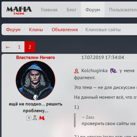
Главная
Блог
Форум
Пользовател
Форум
Кланы
Объявления
Клановые сайты
←
1
2
Властелин Ничего
17.07.2019 17:34:04
Re:
Kolchuginka
, у меня
Клановые
фрагмент.
сайты
Эта тема — не для дискуссии
На данный момент всё, что от
ещё не поздно… решить
1.)
проблему…
Zass
9
проверить свои сайты на
2.) по итогам (если есть что