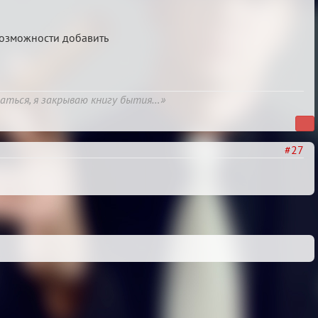
 возможности добавить
шаться, я закрываю книгу бытия…»
#27