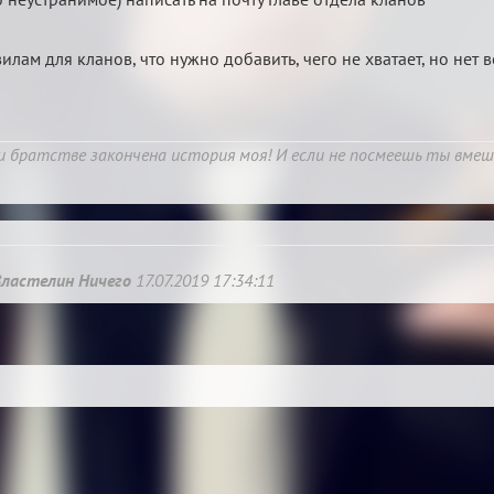
вилам для кланов, что нужно добавить, чего не хватает, но нет
и братстве закончена история моя! И если не посмеешь ты вме
Властелин Ничего
17.07.2019 17:34:11