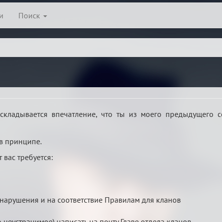
и
Поиск
 складывается впечатление, что ты из моего предыдущего
 в принципе.
 вас требуется:
 нарушения и на соответствие Правилам для кланов
-то неустранимое) написать на почту Главе отдела кланов