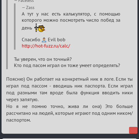
Faceless
Кальк
Zass
А тут у нас есть калькулятор, с помощью
которого можно посмотреть число побед за
день
Спасибо
Evil bob
http://hot-fuzz.ru/calc/
Ты уверен, что он точный?
Кто под пасом играл он тоже умеет определять?
Поясню) Он работает на конкретный ник в логе. Если ты
играл под пассом - вводишь ник паспорта. Если играл
под разными там вроде была функция вводить ники
через запятую.
Но я не помню точно, жива ли она) Это больше
рассчитано на людей, которые играют под одним ником/
паспортом.