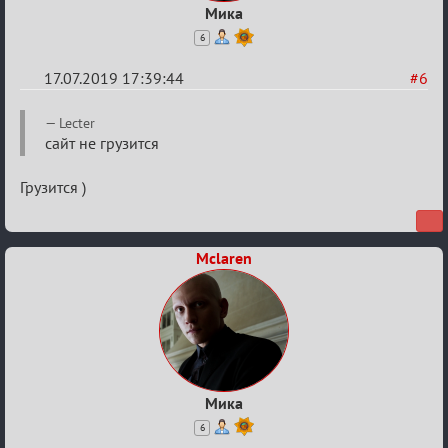
Мика
6
17.07.2019 17:39:44
#6
Re:
Lecter
Кальк
сайт не грузится
Грузится )
Mclaren
Мика
6