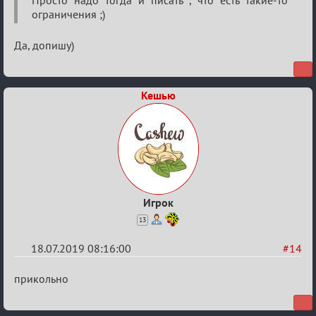
ограничения ;)
Да, допишу)
Кешью
Игрок
13
18.07.2019 08:16:00
#14
Re:
прикольно
Кальк