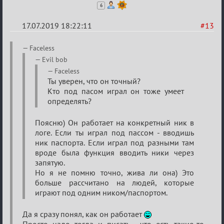
6
17.07.2019 18:22:11
#13
Re:
Faceless
Кальк
Evil bob
Faceless
Ты уверен, что он точный?
Кто под пасом играл он тоже умеет
определять?
Поясню) Он работает на конкретный ник в
логе. Если ты играл под пассом - вводишь
ник паспорта. Если играл под разными там
вроде была функция вводить ники через
запятую.
Но я не помню точно, жива ли она) Это
больше рассчитано на людей, которые
играют под одним ником/паспортом.
Да я сразу понял, как он работает
Просто надо тогда и писать , что есть такие-то