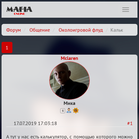
Показ
навиг
Форум
Общение
Околоигровой флуд
Кальк
1
Mclaren
Мика
6
17.07.2019 17:03:18
#1
Кальк
А тут у нас есть калькулятор, с помощью которого можно