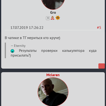
Gro
9
17.07.2019 17:26:22
#5
Re:
В чатике в ТГ мериться кто круче)
Кальк
Eternity
Результаты проверки калькулятора куда
присылать?)
Mclaren