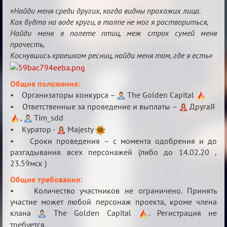
Найди
«Найди меня среди других, когда видны прохожих лица.
меня!
Как будто на воде круги, в толпе не мог я раствориться,
Найди меня в полете птиц, меж строк сумей меня
прочесть,
Коснувшись краешком ресниц, найди меня там, где я есть»
Общие положения:
• Организаторы конкурса –
The Golden Capital
• Ответственные за проведение и выплаты –
ДругаЯ
,
Tim_sdd
• Куратор -
Majesty
• Сроки проведения – с момента одобрения и до
разгадывания всех персонажей (либо до 14.02.20 ,
23.59мск )
Общие требования:
• Количество участников не ограничено. Принять
участие может любой персонаж проекта, кроме члена
клана
The Golden Capital
. Регистрация не
требуется.