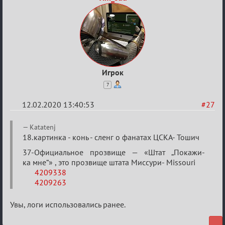
Игрок
7
12.02.2020 13:40:53
#27
Re:
Katatenj
Найди
18.картинка - конь - сленг о фанатах ЦСКА- Тошич
меня!
37-Официальное прозвище — «Штат „Покажи-
ка мне“» , это прозвище штата Миссури- Missouri
4209338
4209263
Увы, логи использовались ранее.