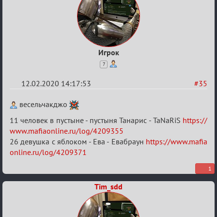
Игрок
7
12.02.2020 14:17:53
#35
Re:
весельчакджо
Найди
11 человек в пустыне - пустыня Танарис - TaNaRiS
https://
меня!
www.mafiaonline.ru/log/4209355
26 девушка с яблоком - Ева - Евабраун
https://www.mafia
online.ru/log/4209371
1
Tim_sdd