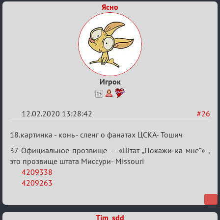
Ясно
Игрок
15
12.02.2020 13:28:42
#26
Re:
18.картинка - конь - сленг о фанатах ЦСКА- Тошич
Найди
37-Официальное прозвище — «Штат „Покажи-ка мне“» ,
меня!
это прозвище штата Миссури- Missouri
4209338
4209263
Tim_sdd