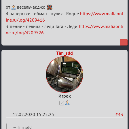
Re:
от
весельчакджо
Найди
4 наперстки - обман - жулик - Rogue
https://www.mafiaonl
ine.ru/log/4209416
меня!
3 пение - певица - леди Гага - Леди
https://www.mafiaonli
ne.ru/log/4209526
Tim_sdd
Игрок
7
12.02.2020 15:25:25
#43
Re:
Tim_sdd