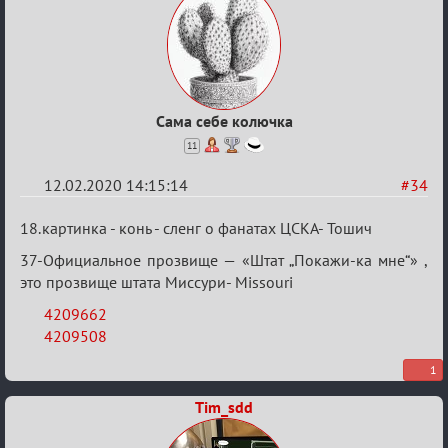
Сама себе колючка
11
12.02.2020 14:15:14
#34
Re:
18.картинка - конь - сленг о фанатах ЦСКА- Тошич
Найди
37-Официальное прозвище — «Штат „Покажи-ка мне“» ,
меня!
это прозвище штата Миссури- Missouri
4209662
4209508
1
Tim_sdd