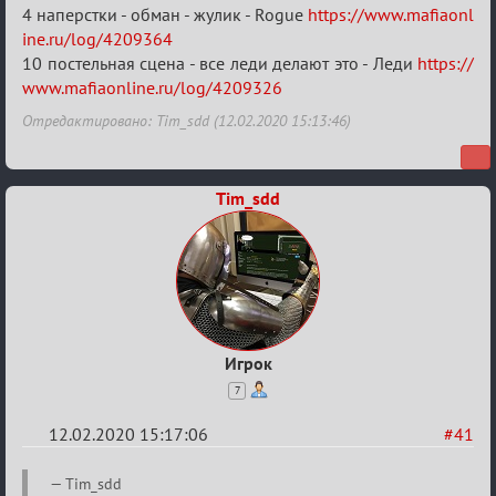
Найди
4 наперстки - обман - жулик - Rogue
https://www.mafiaonl
меня!
ine.ru/log/4209364
10 постельная сцена - все леди делают это - Леди
https://
www.mafiaonline.ru/log/4209326
Отредактировано: Tim_sdd (12.02.2020 15:13:46)
Tim_sdd
Игрок
7
12.02.2020 15:17:06
#41
Re:
Tim_sdd