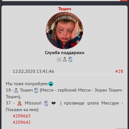
Тошич
Служба поддержки
12
12.02.2020 13:41:46
#28
Re:
Мы тоже попробуем
Найди
18 -
Тошич
(Месси - сербский Месси - Зоран Тошич-
Тошич),
меня!
37 -
Missouri
❤️ ( прозвище штата Миссури -
Покажи-ка мне)
4209665
4209642