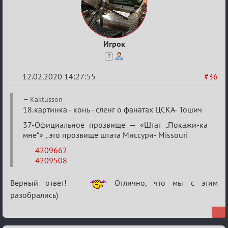
Игрок
7
12.02.2020 14:27:55
#36
Re:
Kaktusson
Найди
18.картинка - конь - сленг о фанатах ЦСКА- Тошич
меня!
37-Официальное прозвище — «Штат „Покажи-ка
мне“» , это прозвище штата Миссури- Missouri
4209662
4209508
Верный ответ!
Отлично, что мы с этим
разобрались)