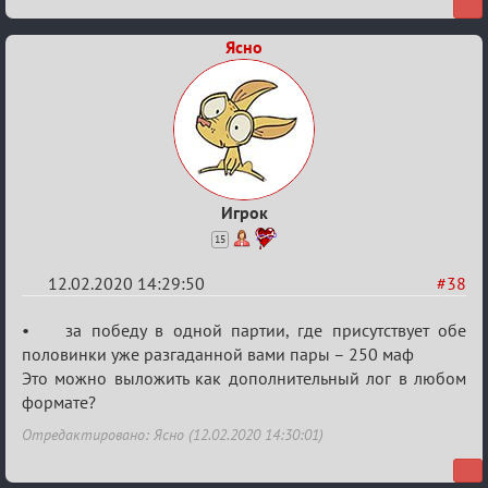
Ясно
Игрок
15
12.02.2020 14:29:50
#38
Re:
• за победу в одной партии, где присутствует обе
Найди
половинки уже разгаданной вами пары – 250 маф
Это можно выложить как дополнительный лог в любом
меня!
формате?
Отредактировано: Ясно (12.02.2020 14:30:01)