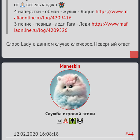
Найди
от
весельчакджо
4 наперстки - обман - жулик - Rogue
https://www.m
меня!
afiaonline.ru/log/4209416
3 пение - певица - леди Гага - Леди
https://www.maf
iaonline.ru/log/4209526
Слово Lady в данном случае ключевое. Неверный ответ.
Maneskin
Служба игровой этики
14
12.02.2020 16:08:18
#44