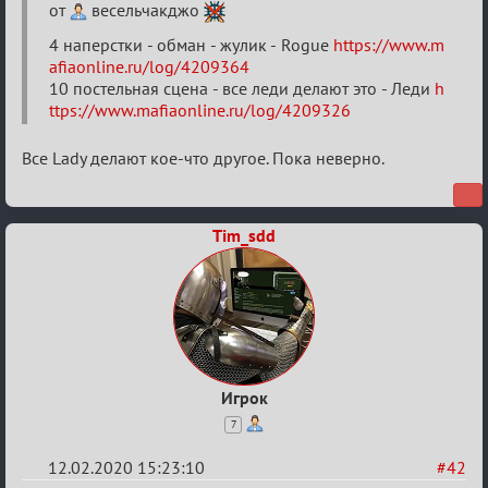
Найди
от
весельчакджо
меня!
4 наперстки - обман - жулик - Rogue
https://www.m
afiaonline.ru/log/4209364
10 постельная сцена - все леди делают это - Леди
h
ttps://www.mafiaonline.ru/log/4209326
Все Lady делают кое-что другое. Пока неверно.
Tim_sdd
Игрок
7
12.02.2020 15:23:10
#42