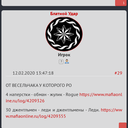
1
Блатной Удар
Игрок
7
12.02.2020 13:47:18
#29
Re:
ОТ ВЕСЕЛЬЧАКА У КОТОРОГО РО
Найди
4 наперстки - обман - жулик - Rogue
https://www.mafiaonl
меня!
ine.ru/log/4209326
30 джентльмен - леди и джентльмены - Леди.
https://ww
w.mafiaonline.ru/log/4209355