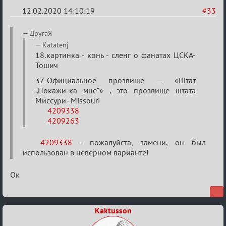
12.02.2020 14:10:19
#33
Re:
ДругаЯ
Найди
Katatenj
18.картинка - конь - сленг о фанатах ЦСКА-
меня!
Тошич
37-Официальное прозвище — «Штат
„Покажи-ка мне“» , это прозвище штата
Миссури- Missouri
4209338
4209263
4209338
- пожалуйста, замени, он был
использован в неверном варианте!
Ок
Kaktusson