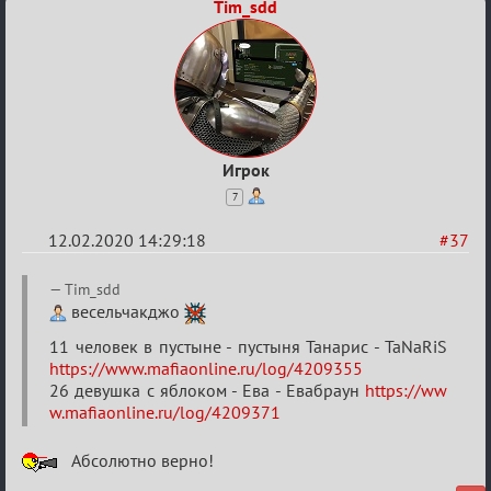
Tim_sdd
Игрок
7
12.02.2020 14:29:18
#37
Re:
Tim_sdd
Найди
весельчакджо
меня!
11 человек в пустыне - пустыня Танарис - TaNaRiS
https://www.mafiaonline.ru/log/4209355
26 девушка с яблоком - Ева - Евабраун
https://ww
w.mafiaonline.ru/log/4209371
Абсолютно верно!