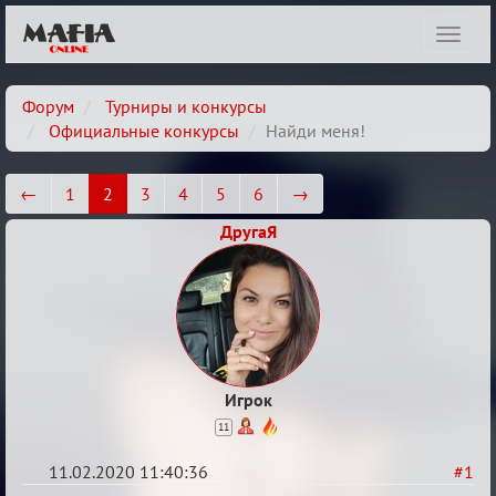
Показ
навиг
Форум
Турниры и конкурсы
Официальные конкурсы
Найди меня!
←
1
2
3
4
5
6
→
ДругаЯ
Игрок
11
11.02.2020 11:40:36
#1