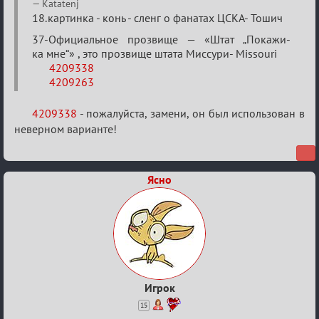
Re:
Katatenj
Найди
18.картинка - конь - сленг о фанатах ЦСКА- Тошич
меня!
37-Официальное прозвище — «Штат „Покажи-
ка мне“» , это прозвище штата Миссури- Missouri
4209338
4209263
4209338
- пожалуйста, замени, он был использован в
неверном варианте!
Ясно
Игрок
15