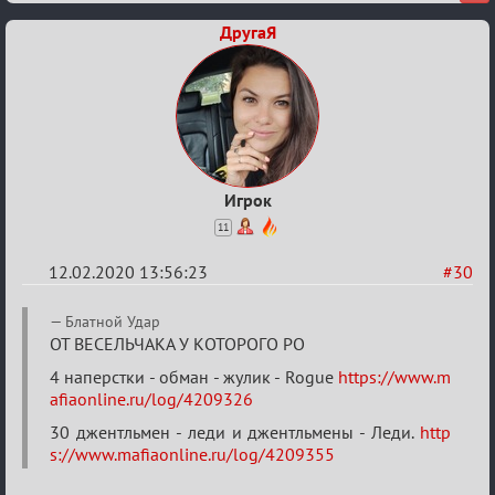
ДругаЯ
Игрок
11
12.02.2020 13:56:23
#30
Re:
Блатной Удар
Найди
ОТ ВЕСЕЛЬЧАКА У КОТОРОГО РО
меня!
4 наперстки - обман - жулик - Rogue
https://www.m
afiaonline.ru/log/4209326
30 джентльмен - леди и джентльмены - Леди.
http
s://www.mafiaonline.ru/log/4209355