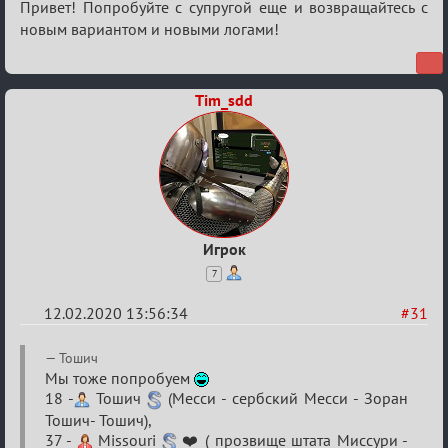
Привет! Попробуйте с супругой еще и возвращайтесь с
новым вариантом и новыми логами!
Tim_sdd
Игрок
7
12.02.2020 13:56:34
#31
Re:
Тошич
Найди
Мы тоже попробуем
18 -
Тошич
(Месси - сербский Месси - Зоран
меня!
Тошич- Тошич),
37 -
Missouri
❤️ ( прозвище штата Миссури -