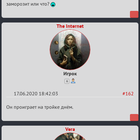
заморозит или что?
The Internet
Игрок
6
17.06.2020 18:42:03
#162
Re:
Он проиграет на тройке днём.
Семейный
кубок
Vera