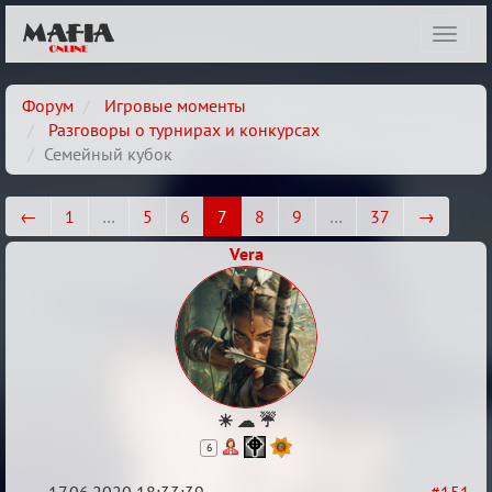
Показ
навиг
Форум
Игровые моменты
Разговоры о турнирах и конкурсах
Семейный кубок
←
1
…
5
6
7
8
9
…
37
→
Vera
☀ ☁ ☔
6