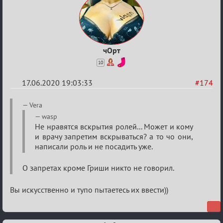
чОрт
10
17.06.2020 19:03:33
#174
Re:
Vera
Семейный
wasp
Не нравятся вскрытия ролей... Может и кому
кубок
и врачу запретим вскрываться? а то чо они,
написали роль и не посадить уже.
О запретах кроме Гриши никто не говорил.
Вы искусственно и тупо пытаетесь их ввести))