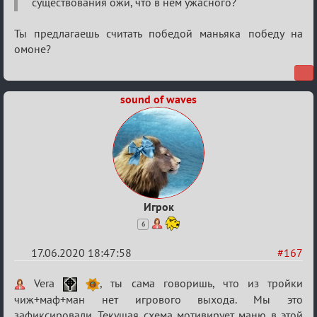
существования ожи, что в нем ужасного?
Ты предлагаешь считать победой маньяка победу на
омоне?
sound of waves
Игрок
6
17.06.2020 18:47:58
#167
Re:
Vera
, ты сама говоришь, что из тройки
Семейный
чиж+маф+ман нет игрового выхода. Мы это
зафиксировали. Текущая схема мотивирует маню в этой