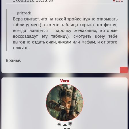
17.06.2020 18:33:39
#151
Re:
prizrock
Семейный
Вера считает, что на такой тройке нужно открывать
таблицу мест( а то что таблица скрыта это фигня,
кубок
всегда найдется парочку желающих, которые
воссоздадут эту таблицу), смотреть кому тебе
выгодно отдать очки, чижам или мафам, и от этого
плясать.
Враньё.
Vera
☀ ☁ ☔