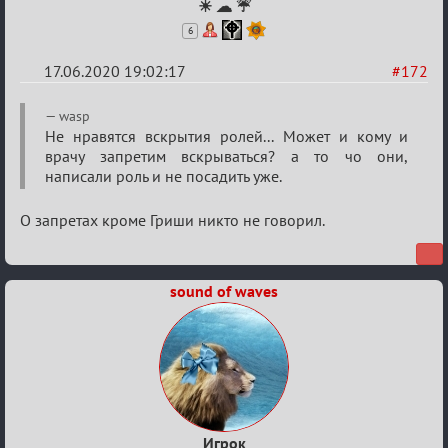
☀ ☁ ☔
6
17.06.2020 19:02:17
#172
Re:
wasp
Семейный
Не нравятся вскрытия ролей... Может и кому и
врачу запретим вскрываться? а то чо они,
кубок
написали роль и не посадить уже.
О запретах кроме Гриши никто не говорил.
sound of waves
Игрок