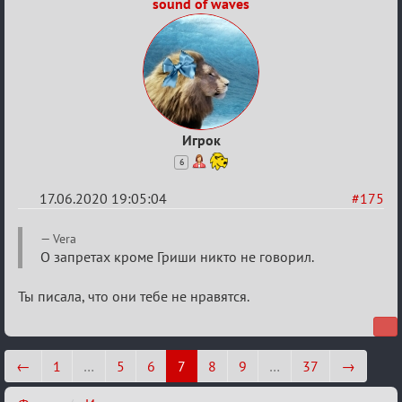
sound of waves
Игрок
6
17.06.2020 19:05:04
#175
Re:
Vera
Семейный
О запретах кроме Гриши никто не говорил.
кубок
Ты писала, что они тебе не нравятся.
←
1
…
5
6
7
8
9
…
37
→