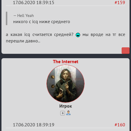
17.06.2020 18:39:15
#159
Re:
Hell Yeah
Семейный
никого с icq ниже среднего
кубок
а какая icq считается средней?
мы вроде на тг все
перешли давно..
The Internet
Игрок
6
17.06.2020 18:39:19
#160