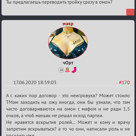
Ты предлагаешь переводить тройку сразу в омон?
wasp
чОрт
10
17.06.2020 18:59:03
#170
Re:
А с каких пор договор - это неигровуха? Может стоило
Семейный
ТМам заходить на ожу иногда, они бы узнали, что там
часто договариваются на омон с мафом и не ради 1,5
кубок
очков, а чтоб маньяк не решал исход партии.
Не нравятся вскрытия ролей... Может и кому и врачу
запретим вскрываться? а то чо они, написали роль и не
посадить уже.