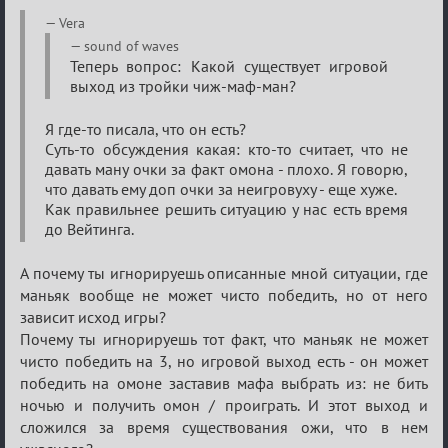
Re:
Vera
Семейный
sound of waves
Теперь вопрос: Какой существует игровой
кубок
выход из тройки чиж-маф-ман?
Я где-то писала, что он есть?
Суть-то обсуждения какая: кто-то считает, что не
давать ману очки за факт омона - плохо. Я говорю,
что давать ему доп очки за неигровуху - еще хуже.
Как правильнее решить ситуацию у нас есть время
до Вейтинга.
А почему ты игнорируешь описанные мной ситуации, где
маньяк вообще не может чисто победить, но от него
зависит исход игры?
Почему ты игнорируешь тот факт, что маньяк не может
чисто победить на 3, но игровой выход есть - он может
победить на омоне заставив мафа выбрать из: не бить
ночью и получить омон / проиграть. И этот выход и
сложился за время существования ожи, что в нем