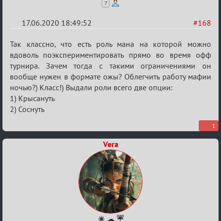
7
17.06.2020 18:49:52
#168
Re:
Так классно, что есть роль мана на которой можно
Семейный
вдоволь поэкспериментировать прямо во время офф
турнира. Зачем тогда с такими ограничениями он
кубок
вообще нужен в формате ожы? Облегчить работу мафии
ночью?) Класс!) Выдали роли всего две опции:
1) Крысануть
2) Соснуть
1
Vera
☀ ☁ ☔