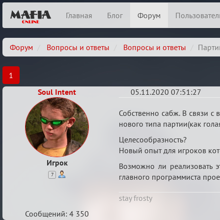
Главная
Блог
Форум
Пользовател
Форум
Вопросы и ответы
Вопросы и ответы
Парти
1
Soul Intent
05.11.2020 07:51:27
Партии
Собственно сабж. В связи с 
без
нового типа партии(как голая
внутриигровой
Целесообразность?
связи
Новый опыт для игроков кот
Игрок
Возможно ли реализовать эт
7
главного программиста прое
stay frosty
Сообщений: 4 350