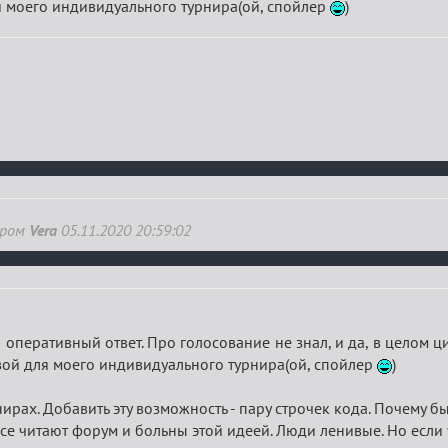
ля моего индивидуального турнира(ой, спойлер
)
ором
Vera
05.11.2020 20:59:02
а оперативный ответ. Про голосование не знал, и да, в целом ц
овой для моего индивидуального турнира(ой, спойлер
)
ирах. Добавить эту возможность - пару строчек кода. Почему бы
се читают форум и больны этой идеей. Люди ленивые. Но если у