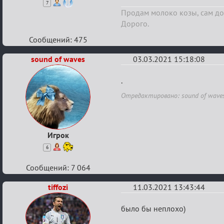
7
Продам молоко козы, сам до
Дорого.
Сообщений: 475
sound of waves
03.03.2021 15:18:08
Re:
.
Партии
Отредактировано: sound of waves 
без
внутриигровой
связи
Игрок
6
Сообщений: 7 064
tiffozi
11.03.2021 13:43:44
Re:
было бы неплохо)
Партии