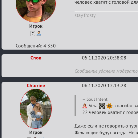
Партии
человек хватит с головой д
без
stay frosty
внутриигровой
связи
Игрок
7
Сообщений: 4 350
Спок
05.11.2020 20:38:08
Re:
Сообщение удалено модерат
Партии
Chlorine
без
06.11.2020 12:13:28
внутриигровой
Re:
Soul Intent
связи
Партии
Vera
, спасибо з
22 человек хватит с гол
без
внутриигровой
Даже если не говорить о турн
связи
Игрок
Желающие будут всегда. Не в