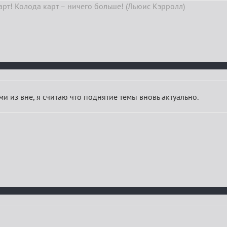
арт! Колода карт – ничего больше! (Льюис Кэрролл)
и из вне, я считаю что поднятие темы вновь актуально.