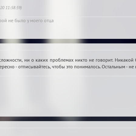
20 11:58:59)
рой не было у моего отца
ложности, ни о каких проблемах никто не говорит. Никакой б
ересно - отписывайтесь, чтобы это понималось. Остальным - не 