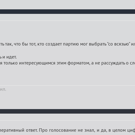
ь так, что бы тот, кто создает партию мог выбрать "со всязью" и
 и идет.
я только интересующимся этим форматом, а не рассуждать о с
ил.
перативный ответ. Про голосование не знал, и да, в целом ци