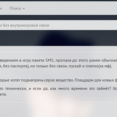
и
Поиск
и без внутриигровой связи
введением в игру пакета SMS, пропала до этого ранее обычная
, без паспорта), но только без связи, пускай и платно(за мф).
орые хотят поднапрячь серое вещество. Плацдарм для новых 
о технически, и если да, как много времени это займёт? Хо
кта.