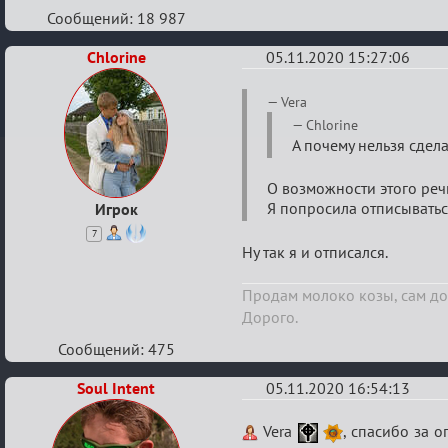
Сообщений: 18 987
Chlorine
05.11.2020 15:27:06
Re:
Vera
Партии
Chlorine
А почему нельзя сделат
без
внутриигровой
О возможности этого речь
связи
Я попросила отписыватьс
Игрок
7
Ну так я и отписался.
Продам молоко козы, сам до
Дорого.
Сообщений: 475
Soul Intent
05.11.2020 16:54:13
Re:
Vera
, спасибо за о