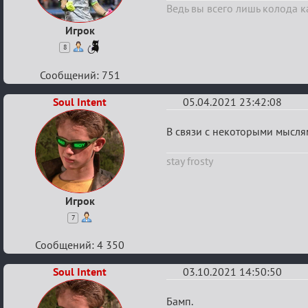
Ведь вы всего лишь колода к
без
внутриигровой
Игрок
связи
8
Сообщений: 751
Soul Intent
05.04.2021 23:42:08
Re:
В связи с некоторыми мыслям
Партии
stay frosty
без
внутриигровой
связи
Игрок
7
Сообщений: 4 350
Soul Intent
03.10.2021 14:50:50
Re:
Бамп.