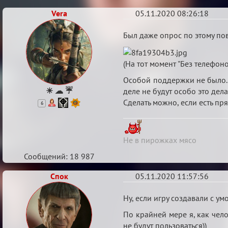
Vera
05.11.2020 08:26:18
Re:
Был даже опрос по этому по
Партии
без
(На тот момент "Без телефоно
внутриигровой
Особой поддержки не было. Д
связи
☀ ☁ ☔
деле не будут особо это делат
Сделать можно, если есть пря
6
Не в пирожках мясо
Сообщений: 18 987
Спок
05.11.2020 11:57:56
Re:
Ну, если игру создавали с ум
Партии
По крайней мере я, как чел
без
не будут пользоваться))