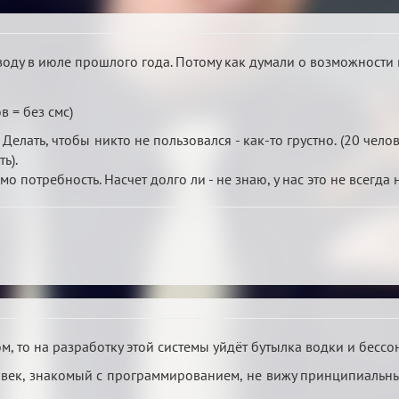
воду в июле прошлого года. Потому как думали о возможности
в = без смс)
елать, чтобы никто не пользовался - как-то грустно. (20 чело
ь).
мо потребность. Насчет долго ли - не знаю, у нас это не всегд
ом, то на разработку этой системы уйдёт бутылка водки и бессо
овек, знакомый с программированием, не вижу принципиальных