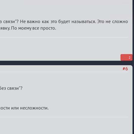
ез связи"? Не важно как это будет называться. Это не сложно
явку. По моему все просто.
2
#6
без связи"?
ности или несложности.