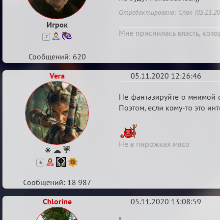
внутриигровой
Отредактировано: Спок (05.11.20
связи
Игрок
Мне приснилась власть, кото
7
Сообщений: 620
Vera
05.11.2020 12:26:46
Re:
Не фантазируйте о мнимой с
Партии
Поэтом, если кому-то это инт
без
внутриигровой
Не в пирожках мясо
связи
☀ ☁ ☔
6
Сообщений: 18 987
Chlorine
05.11.2020 13:08:59