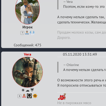
Re:
Vera
Партии
Поэтом, если кому-то это
без
А почему нельзя сделать так,
внутриигровой
сделать технически. Желающие
связи
Игрок
Продам молоко козы, сам до
7
Дорого.
Сообщений: 475
Vera
05.11.2020 13:31:49
Re:
Chlorine
Партии
А почему нельзя сделать т
без
О возможности этого речь и 
внутриигровой
Я попросила отписываться т
связи
☀ ☁ ☔
6
Не в пирожках мясо